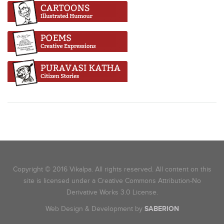
Copyright © 2016 Vikalpa. All rights reserved. All content on this
site is licensed under a Creative Commons Attribution-No
Derivative Works 3.0 License.
Web Design & Development by
SABERION