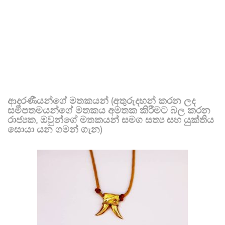
ආදරණීයන්ගේ මතකයන් (අතුරුදහන් කරන ලද
සමීපතමයන්ගේ මතකය අමතක කිරීමට බල කරන
රාජ්‍යක, ඔවුන්ගේ මතකයන් සමග සත්‍ය සහ යුක්තිය
සොයා යන ගමන් ගැන)