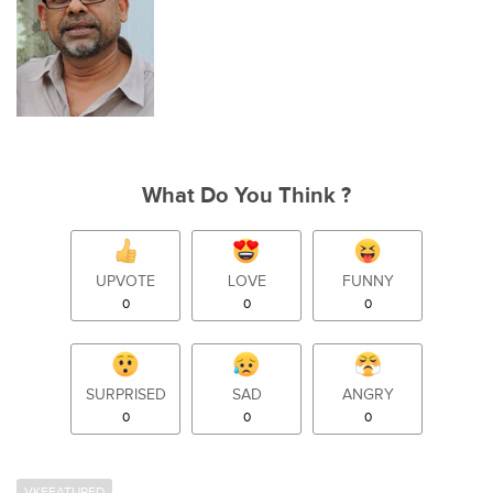
What Do You Think ?
UPVOTE
LOVE
FUNNY
0
0
0
SURPRISED
SAD
ANGRY
0
0
0
VKFEATURED