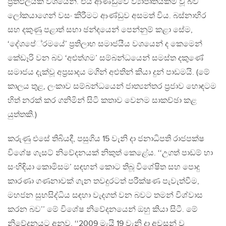
ප‍්‍රතිඵලයක් වශයෙනි. එය ආණ්ඩුවේ ව්‍යාපෘතියක්ම වූ බව
ලෝකයාගෙන් වසං කිරීමට ආණ්ඩුව අසමත් විය. බස්නාහිර
සහ දකුණු පළාත් සභා ඡන්දයෙන් පෙන්නුම් කළා සේම,
‘දේශපේ‍්‍රමයේ’ ප‍්‍රතිලාභ සමාජයීය වශයෙන් ද කෙමෙන්
කේඩෑරි වන බව ‘අළුත්ගම’ සම්බන්ධයෙන් සමස්ත දකුණේ
සමාජය දැක්වූ අප‍්‍රසාදය මගින් අළුතින් කියා දුන් පාඩමයි. (මේ
කාලය තුළ, ලංකාව සම්බන්ධයෙන් ජාත්‍යන්තර ප‍්‍රජාව හොඳටම
හිත් නරක් කර ගනිමින් සිටි කතාව වෙනම සාකච්ඡා කළ
යුත්තකි.)
කරුණු එසේ තිබියදී, පසුගිය 15 වැනි දා ජනාධිපති රාජපක්ෂ
විශේෂ ගැසට් නිවේදනයක් නිකුත් කෙළේය. ‘‘උගත් පාඩම් හා
සංහිඳියා කොමිසම’ සඳහන් කොට තිබූ විශේෂිත සහ පොදු
කාරණා ගණනාවක් ගැන තවදුරටත් පරීක්ෂණ පැවැත්වීම,
මහජන සුභසිද්ධිය සඳහා වැදගත් වන බවට තමන් විශ්වාස
කරන බව’’ මේ විශේෂ නිවේදනයෙන් ඔහු කියා සිටී. මේ
නිවේදනයට අනුව, ‘‘2009 මැයි 19 වැනි දා අවසන් වූ