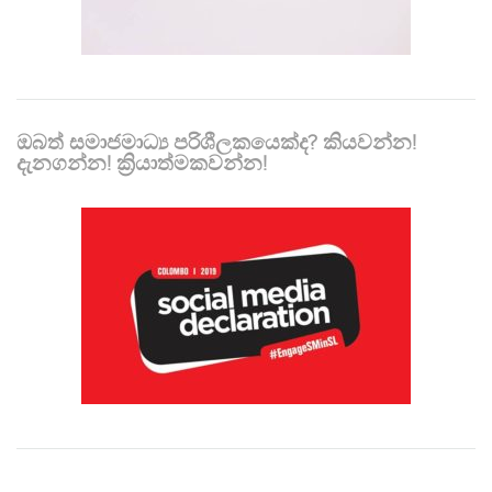
ඔබත් සමාජමාධ්‍ය පරිශීලකයෙක්ද? කියවන්න!
දැනගන්න! ක්‍රියාත්මකවන්න!