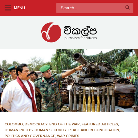
S
Search
MENU
k
for:
i
p
t
o
m
a
i
n
c
o
n
t
e
n
COLOMBO
,
DEMOCRACY
,
END OF THE WAR
,
FEATURED ARTICLES
,
t
HUMAN RIGHTS
,
HUMAN SECURITY
,
PEACE AND RECONCILIATION
,
POLITICS AND GOVERNANCE
,
WAR CRIMES