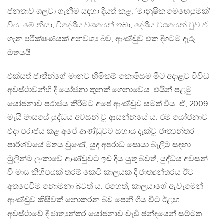
ජනතාව ගලවා ගැනීම සඳහා දියත් කළ, ‘මානුෂික මෙහෙයුමක්’
විය. මේ නිසා, විදේශීය වශයෙන් තබා, දේශීය වශයෙන් වුව ඒ
ගැන පරීක්ෂණයක් අනවශ්‍ය බව, ආණ්ඩුව එක දිගටම දැරූ
මතයයි.
එක්සත් ජාතීන්ගේ මානව හිමිකම් කොමිසම මීට අදාළව විවිධ
අවස්ථාවන්හි දී යෝජනා තුනක් ගෙනාවේය. එයින් පළමු
යෝජනාව පරාජය කිරීමට අපේ ආණ්ඩුව සමත් විය. ඒ, 2009
මැයි මාසයේ යුද්ධය අවසන් වූ ආසන්නයේ ය. එම යෝජනාව
එදා පරාජය කළ අපේ ආණ්ඩුවට සහාය දැක්වූ ජාත්‍යන්තර
පාර්ශ්වයේ මතය වුණේ, යුද අපරාධ සොයා බැලීම සඳහා
මුලින්ම ලංකාවේ ආණ්ඩුවට ඉඩ දිය යුතු බවත්, යුද්ධය අවසන්
වී මාස කිහිපයක් තරම් කෙටි කාලයක දී ජාත්‍යන්තරය ඊට
අතපෙවීම නොමනා බවත් ය. එහෙත්, කාලයාගේ ඇවෑමෙන්
ආණ්ඩුව කිසිවක් නොකරන බව පෙනී ගිය විට ඊළඟ
අවස්ථාවේ දී ජාත්‍යන්තර යෝජනාව වැඩි ඡන්දයෙන් සම්මත