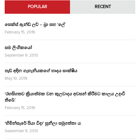
POPULAR
RECENT
සෙක්ස් ඇන්ඩ් ලව් – බ්‍රා සහ ‘ලේ’
February 15, 2016
සම ලිංගිකයෝ
September 9, 2013
පෑඩ් අඳින ගැහැනියකගේ හෘදය සාක්ෂිය
May 10, 2019
‘රහසිගතව ක්‍රියාත්මක වන කුලවාදය අවසන් කිරීමට කාලය උදාවී
තිබේ.’
February 15, 2016
‘හිමින්සැරේ පියා විදා‘ සුනිලා සමුගත්තා ය.
September 9, 2013