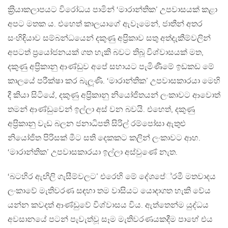
ක‍්‍රියාකලාපයට විරෝධය පාමින් ‘මාරාන්තික’ උපවාසයක් කළා
අපට මතක ය. එහෙත් කාලයාගේ ඇවෑමෙන්, ජාතීන් අතර
සංහිඳියාව සම්බන්ධයෙන් දකුණු අප‍්‍රිකාව සතු අත්දැකීම්වලින්
අපටත් ප‍්‍රයෝජනයක් ගත හැකි බවට තිබූ විශ්වාසයක් මත,
දකුණු අප‍්‍රිකානු ආණ්ඩුව අපේ සහායට පැමිණීමේ ඉඩකඩ මේ
කාලයේ පරීක්ෂා කර බැලූණි. ‘මාරාන්තික’ උපවාසකාරයා මෙහි
දී කියා සිටියේ, දකුණු අප‍්‍රිකානු නියෝජිතයන් ලංකාවට ආවොත්
තමන් ආණ්ඩුවෙන් ඉල්ලා අස් වන බවයි. එහෙත්, දකුණු
අප‍්‍රිකානු වැඩ බලන ජනාධිපති සිරිල් රම්පෝසා ඇතුළු
නියෝජිත පිරිසක් මීට සති දෙකකට කලින් ලංකාවට ආහ.
‘මාරාන්තික’ උපවාසකාරයා ඉල්ලා අස්වුණේ නැත.
‘බටහිර ඇඟිලි ගැසීම්වලට’ එරෙහි මේ දේශපේ‍්‍රමී මතවාදය
ලංකාවේ මැතිවරණ සඳහා තම වාසියට යොදාගත හැකි වේය
යන්න කවදත් ආණ්ඩුවේ විශ්වාසය විය. ඇත්තෙන්ම යුද්ධය
අවසානයේ පටන් පැවැත්වූ සෑම මැතිවරණයකදීම පාහේ එය