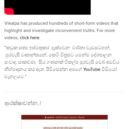
Vikalpa has produced hundreds of short-form videos that
highlight and investigate inconvenient truths. For more
videos,
click here
.
"කටුක සත්‍ය ඉස්මතුකර දැක්වෙන වාර්තා වැඩසටහන්,
පුරවැසි වෘතාන්තයන්, කෙටි චිත්‍රපට මෙන්ම දේශපාලන
සංවාද, සාකච්ඡා, සිය ගණනක් විකල්ප පුරවැසි වෙබ් අඩවිය
නිශ්පාදනය කර ඇත. පිවිසෙන්න අපගේ
YouTube
වීඩියෝ
චැනලයට."
ආරක්ෂාවන්න..!