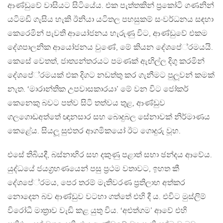
ආණ්ඩුවේ වාසියට සිටියේය. එක පැත්තකින් ප‍්‍රකෝටි ගණනින්
යටිමඩි ගැසිය හැකි ඊනියා යටිතල පහසුකම් සංවර්ධනය සඳහා
කෙරෙමින් පැවති ආයෝජනය හැරුණු විට, ආණ්ඩුවේ එකම
දේශපාලනික ආයෝජනය වුණේ, මේ කියන දේශපේ‍්‍රමයයි.
කෙසේ වෙතත්, ජාත්‍යන්තරයට පමණක් ඇඟිල්ල දිගු කරමින්
දේශපේ‍්‍රමයක් එක දිගට නඩත්තු කර ගැනීමට පුලූවන් කමක්
නැත. ‘මාරාන්තික උපවාසකාරයා’ මේ වන විට ජෝකර්
කෙනෙකු බවට පත්ව සිටි තත්වය තුළ, ආණ්ඩුව
ගලගොඩඅත්තේ ඥානසාර සහ බොදුබල සේනාවක් නිර්මාණය
කෙළේය. සියලූ සුළුතර ආගමිකයෝ ඊට ගොදුරු වූහ.
එසේ තිබියදී, බස්නාහිර සහ දකුණු පළාත් සභා ඡන්දය ආවේය.
යුද්ධයේ ජයග‍්‍රහණයෙන් පසු ප‍්‍රථම වතාවට, ඉහත කී
දේශපේ‍්‍රමය, පෙර තරම් මැතිවරණ ප‍්‍රතිලාභ අත්කර
නොදෙන බව ආණ්ඩුව වටහා ගත්තේ එහි දී ය. එවිට මුස්ලිම්
විරෝධී මාත‍්‍රාව වැඩි කළ යුතු විය. ‘අළුත්ගම’ ආවේ එහි