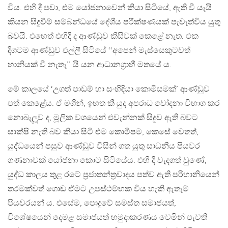
විය. එහි දී පවා, එම යෝජනාවෙන් කියා සිටියේ, ඇති වී යැයි
කියන සිදුවීම් සම්බන්ධයේ දේශීය පරීක්ෂණයක් පැවැත්විය යුතු
බවයි. එහෙත් එහිදී ද ආණ්ඩුව කිසිවක් කෙළේ නැත. එක
දිගටම ආණ්ඩුව එල්ලී සිටියේ ‘‘අපෙන් මැස්සෙකුටවත්
හානියක් වී නැතැ’’ යි යන ආධානග‍්‍රාහී මතයේ ය.
මේ කාලයේ ‘උගත් පාඩම් හා සංහිඳියා කොමිසමක්’ ආණ්ඩුව
පත් කෙළේය. ඒ මගින්, ඉහත කී යුද අපරාධ චෝදනා විභාග කර
නොබැලූව ද, මූලික වශයෙන් එවැන්නක් සිදුව ඇති බවට
සාක්ෂි නැති බව කියා සිටි එම කොමිෂම, කෙසේ වෙතත්,
යුද්ධයෙන් පසුව ආණ්ඩුව විසින් ගත යුතු සාධනීය පියවර
ගණනාවක් යෝජනා කොට සිටියේය. එහි දී වැදගත් වුණේ,
යුද්ධ කාලය තුළ රටේ ප‍්‍රජාතන්ත‍්‍රවාදය පත්ව ඇති පරිහානියෙන්
තරමක්වත් ගොඩ ඒමට උපස්ථම්භක විය හැකි ඇතැම්
පියවරයන් ය. එසේම, පොදුවේ සමස්ත සමාජයත්,
විශේෂයෙන් දෙමළ සමාජයත් හමුදාකරණය වෙමින් පැවති