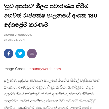
‘යුධ අපරාධ’ ශීලය පවාරණය කිරීම
හෙවත් රාජපක්ෂ පාලනයේ අංශක 180
දේශප්‍රේමී කරණම
GAMINI VIYANGODA
on
July 25, 2014
Image Credit:
impunitywatch.com
මුලින්ම, යුද්ධය අවසාන කාලයේ මියගිය සිවිල් වැසියන්ගේ
සංඛ්‍යාව, ආණ්ඩුවට අනුව, බිංදුවක් විය. ආණ්ඩුවේ හමුදා
උතුරට ගියේ තුවක්කුවක් එක් අතකින් ද, ‘මානව හිමිකම්
ප‍්‍රඥප්තිය’ තවත් අතකින් ද රැගෙන බව තවදුරටත් ආණ්ඩුව
කීවේය. කොටින්ම, එය යුද්ධයක් නොව, උතුරේ දෙමළ