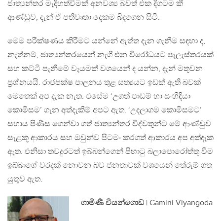
ජාත්‍යන්තර මැදිහත්වීමක් අනවශ්‍ය බවත් එක දිගටම කී
ආණ්ඩුව, දැන් ඒ පතිවෘතා දෙකම බිඳගෙන සිටී.
මෙම පරීක්ෂණය කිරීමට යන්නේ ඇත්ත දැන ගැනීම සඳහා ද,
නැත්නම්, ජාත්‍යන්තරයෙන් නැගී එන විරෝධයට පැලැස්තරයක්
සහ කට්ටි පැනීමේ වෑයමක් වශයෙන් ද යන්න, දැන් මතුවන
ප‍්‍රශ්නයයි. රාජපක්ෂ පාලනය තුළ සත්‍යයට ඉඩක් ඇති බවක්
මෙතෙක් අප දැක නැත. එසේම ‘උගත් පාඩම් හා සංහිඳියා
කොමිසම’ ගැන අත්දැකීම් අපට ඇත. ‘උදලාගම කොමිසමට’
සහාය පිණිස ගෙන්වා ගත් ජාත්‍යන්තර විද්වතුන්ට මේ ආණ්ඩුව
සැළකූ ආකාරය සහ ඔවුන්ව පිටමං කරගත් ආකාරය අප අත්දැක
ඇත. එනිසා තවදුරටත් ඉබ්බන්ගෙන් පිහාටු බලාපොරෝත්තු වීම
ඉබ්බාගේ වරදක් නොවන බව ජනතාවක් වශයෙන් තේරුම් ගත
යුතුව ඇත.
ගාමිණී වියන්ගොඩ
| Gamini Viyangoda