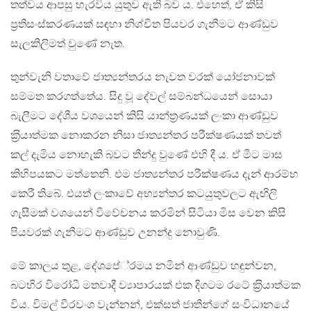
තත්වය ආපසු හැරවිය යුතුව ඇති බව ය. එහෙත්, ඒ කිසි
ප‍්‍රතිසංස්කරණයක් සඳහා නිශ්චිත පියවර ගැනීමට ආණ්ඩුව
සැලකිලිමත් වුණේ නැත.
තුන්වැනි වතාවේ ජාත්‍යන්තරය නැවත වරක් යෝජනාවක්
සම්මත කරගත්තේය. සිදු වූ දේවල් සම්බන්ධයෙන් සොයා
බැලීමට දේශීය වශයෙන් කිසි යාන්ත‍්‍රණයක් ලංකා ආණ්ඩුව
ක‍්‍රියාත්මක නොකරන නිසා ජාත්‍යන්තර පරීක්ෂණයක් තවත්
කල් දැමිය නොහැකි බවට තීන්දු වුණේ එහි දී ය. ඒ මීට මාස
කිහිපයකට මත්තෙනි. එම ජාත්‍යන්තර පරීක්ෂණය දැන් ආරම්භ
කෙරී තිබේ. එයත් ලංකාවේ අභ්‍යන්තර කටයුතුවලට ඇඟිලි
ගැසීමක් වශයෙන් විවේචනය කරමින් සිටියා මිස වෙන කිසි
පියවරක් ගැනීමට ආණ්ඩුව උනන්දු නොවුණි.
මේ කාලය තුළ, දේශපේ‍්‍රමය නමින් ආණ්ඩුව හඳුන්වන,
බටහිර විරෝධී මතවාදී ව්‍යාපාරයක් එක දිගටම රටේ ක‍්‍රියාත්මක
විය. විමල් වීරවංශ වැන්නන්, එක්සත් ජාතීන්ගේ සංවිධානයේ