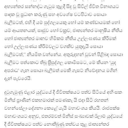
අභ්‍යන්තර සන්නද්ධ ගැටුම තුළදී සිදු වූ සිවිල් ජීවිත විනාශයට
පාදක වූ ප‍්‍රධාන කරුණු සහ අවශේෂ වටපිටාව සොයා
බැලීමටත්, එහි දී යම් පුද්ගලයෙකු හෝ යම් කණ්ඩායමක් හෝ
යම් ආයතනයක්, සෘජුව හෝ වක‍්‍රව, ජාත්‍යන්තර මානුෂීය නීතිය
හෝ ජාත්‍යන්තර මානව හිමිකම් නීතිය උල්ලංඝණය කිරීමක්
හෝ උල්ලංඝණය කිරීම්වලට වගකිව යුතුදැයි සොයා
බැලීමටත්,’’ නියමිත වන්නේය. අතුරුදහන් වූවන් පිළිබඳ සොයා
බැලීමට පත්කොට තිබූ ත‍්‍රිපුද්ගල කොමිසමට, මේ කියන ‘යුද
අපරාධ’ ගැන සොයා බැලීමත් මෙකී ගැසට් නිවේදනය මගින්
දැන් පැවරෙයි.
දුටුගැමුණු එළාර යුද්ධයේ දී ජීවිතක්ෂයට පත්ව සිටියේ අහිංසක
මිනිස් ප‍්‍රාණීන් එකහමාරක් පමණකැ යි එදා සිටි රහතන්
වහන්සේලා දේශනා කෙළේ යැයි මහාවංශය කියයි. රාජපක්ෂ
මහාවංශයට අනුව, එතරම්වත් මිනිස් සංඛ්‍යාවක් ඊලාම් යුද්ධයේ
දී ජීවිතක්ෂයට පත්ව නොතිබුණු තත්වය තුළ ජාත්‍යන්තර