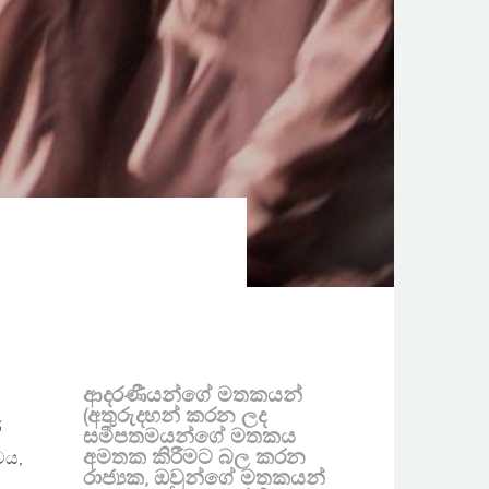
ආදරණීයන්ගේ මතකයන්
(අතුරුදහන් කරන ලද
ර
සමීපතමයන්ගේ මතකය
අමතක කිරීමට බල කරන
වය,
රාජ්‍යක, ඔවුන්ගේ මතකයන්