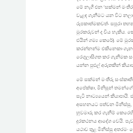
මේ නැගී එන ‘සක්මන් මංතීර
වැළඳ ගැනීමට යන විට නලා 
රූපකාත්මකවත්- සපුරා තහනම
මුරකරුවන් ද විය හැකිය. කො
එයින් ගම්‍ය කෙරේ). මේ මු
කරන්නන්ම එකිනෙකා ගැන 
රෙගුලාසිගත කර ගැනීමක සං
යන්න පුළුල් අරුතකින් කියා
මේ සක්මන් මංතීරු සංස්කෘතිය
අපේක්ෂා, මිනිසුන් තමන්
සැටි නාට්‍යයෙන් කියාපායි. ස
අසහනයට පත්වන මිනිස්සු, 
හුවමාරු කර ගැනීම් කෙරෙහි
දුරකථනය ආදේශ වෙයි. පැව
යථාව තුළ මිනිස්සු අතරමං ව