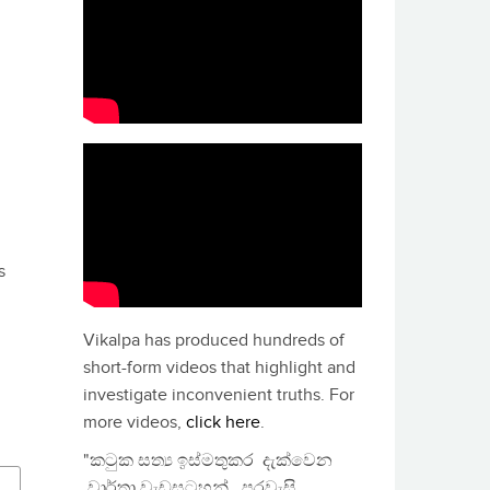
s
Vikalpa has produced hundreds of
short-form videos that highlight and
investigate inconvenient truths. For
more videos,
click here
.
"කටුක සත්‍ය ඉස්මතුකර දැක්වෙන
වාර්තා වැඩසටහන්, පුරවැසි