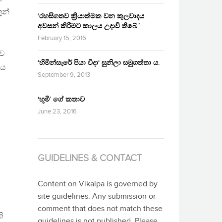
ුන්
‘රහසිගතව ක්‍රියාත්මක වන කුලවාදය
අවසන් කිරීමට කාලය උදාවී තිබේ.’
February 15, 2016
බව
‘හිමින්සැරේ පියා විදා‘ සුනිලා සමුගත්තා ය.
ණය
September 9, 2013
‘භූමි’ ගේ කතාව
June 23, 2016
න
GUIDELINES & CONTACT
Content on Vikalpa is governed by
site guidelines. Any submission or
comment that does not match these
ි
guidelines is not published. Please