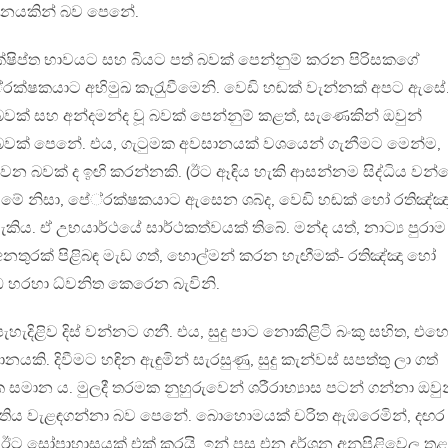
ානයකින් බව පෙනේ.
ක්ෂිප්ත භාවයට සහ බියට පත් බවක් පෙන්නුම් කරන පිරිසකගේ
්‍රක්ෂකයාට අභිමුඛ කැරැුවීමෙනි. වෙඩි හඬක් වැන්නක් අපට ඇසේ
ගත් බවක් සහ අන්දමන්ද වූ බවක් පෙන්නුම් කළත්, සැණෙකින් ඔවුන්
වන බවක් පෙනේ. එය, ගැටුමක අවසානයක් වශයෙන් ගැනීමට මෙන්ම,
්වන බවක් ද ඉඟි කරන්නකි. (ඊට ඈඳිය හැකි ආසන්නම සිද්ධිය වන්
 මේ නිසා, පේ‍්‍රක්ෂකයාට ඇසෙන ශබ්ද, වෙඩි හඬක් හෝ රතිඤ්ඤ
ිය. ඒ උභයාර්ථයේ සාර්ථකත්වයක් තිබේ. මන්ද යත්, නාට්‍ය පුරාම
අනතුරක් පිළිබඳ මැඩ ගත්, හොල්මන් කරන හැඟීමක්- රතිඤ්ඤා හෝ
ඬ හරහා ධ්වනිත කෙරෙන බැවිනි.
ැදිළිව දිස් වන්නට ගනී. එය, සුදු පාට නොකිළිටි බංකු සහිත, එහෙ
නයකි. දිවීමට හඳින ඇඳුමින් සැරසුණු, සුදු කැන්වස් සපත්තු ලා ගත්
ක සමාන ය. මුලදී තරමක නුහුරුවෙන් ශරීරාභ්‍යාස පටන් ගන්නා ඔවු
්කෘතිය වැළඳගන්නා බව පෙනේ. බොහොමයක් චරිත ඇඹරෙමින්, දඟර
් ඊට සෝපාහාසයක් එක් කරයි. ඉන් පසු එන දර්ශන අනුපිළිවෙල තුළ