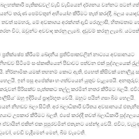
බලහත්කාරී පැතිකඩවල් වැඩි වැඩියෙන් දර්ශනය වන්නට පටන් ගන
න්ට තරුණ පෙම්වතුන් අභියෝග කිරීමට තැත් කරද්දී, බලය යොද
 තවත් සමහරු, මේ අවකාශය අරක්ගත් දැඩි රෙගුලාසි, හිතාමතාම 
ය කරන විට, ඔවුන්ට අවවාද කරනු ලැබේ. දඬුවම් කරනු ලැබේ. යටපත
්‍රතික්ෂේප කිරීමේ ඛේදනීය ප‍්‍රතිවිපාකවලින් නාට්‍යය අවසානයට
ිහඬව සිටීමේ සංස්කෘතියෙන් පීඩාවට පත්වන එක් පුද්ගලයෙක් රැු
යි. නිර්නාමික යමක් තහනම් කොට ඇති, එහෙත් කිසිවක් නොලියූ ස
 හෙලයි. ඉන් පසු අපේක්ෂා භංගත්වයෙන් යුතුව වැළපෙයි. අනතුරුව
කරුවන් පිරිසක්ව පැත්තකට තල්ලූ කරමින් නතර කිරීමට බලයි. එවි
සිය’ ඔහු ඉදිරියේ ප‍්‍රාදුර්භූත වෙයි. ඔහුට පයින් ගසා බිම හෙලයි.
යෙන් නිහඬව බලා සිටිති. අර බලාධිකාරී චරිතය අවසානයේ එතැනින
ගයාට උපකාර කිරීමට බලති. එසේ කරද්දී තවත් බලාධිකාරී පුද්ගලයෙ
ෙන ඒවායින් එකින් එක පුපුරවමින් එතැනට සේන්දු වෙයි. එවිට, වැටු
වූවෝ, වෙඩි වැදීමෙන් මෙන්, බිම වැටෙති.