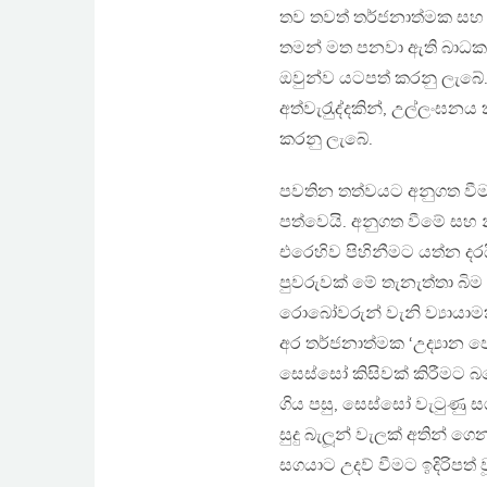
තව තවත් තර්ජනාත්මක සහ 
තමන් මත පනවා ඇති බාධකය
ඔවුන්ව යටපත් කරනු ලැබේ.
අත්වැරැුද්දකින්, උල්ලංඝන
කරනු ලැබේ.
පවතින තත්වයට අනුගත වීම ප‍
පත්වෙයි. අනුගත වීමේ සහ න
එරෙහිව පිහිනීමට යත්න දර
පුවරුවක් මේ තැනැත්තා බිම
රොබෝවරුන් වැනි ව්‍යායාම
අර තර්ජනාත්මක ‘උද්‍යාන පොලී
සෙස්සෝ කිසිවක් කිරීමට බ
ගිය පසු, සෙස්සෝ වැටුණු ස
සුදු බැලූන් වැලක් අතින් ග
සගයාට උදව් වීමට ඉදිරිපත් 