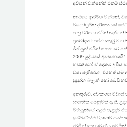
අවසන් වන්නේත් එකම ස්ථ
නාට්‍යය ආරම්භ වන්නේ, වි
මනෝභ‍්‍රමික දර්ශනයක් පේ‍
පාත‍්‍ර වර්ගයා එයින් තැති
ප‍්‍රමෝදයට පත්ව සතුටු 
මිනිසුන් එයින් සහනයට පත
2009 යුද්ධයේ අවසානයයි*.
හඬක් හෝ ඒ දෙකම ද විය හැක
වසා පැතිරෙන, එහෙත් යම් 
පුපුරන බැලූන් හෝ වෙඩි හ
අනතුරුව, අවකාශය වඩාත් පැහ
සායනික පෙනුමක් ඇති, උද්‍යා
මිනිසුන්ගේ ඇඳුම පැළඳුම එ
ඉක්මණින්ම ව්‍යායාම සංස
දමමින් සහ භ‍්‍රමණය වෙමින