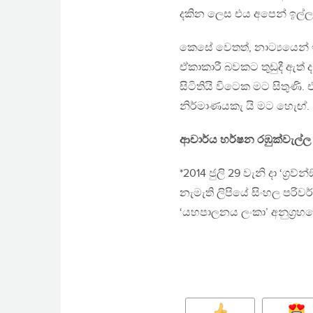
දකින ලෙස එය අපෙන් ඉල්ලා 
කෙසේ වෙතත්, නාට්‍යයෙන් 
ඒකාකාරී බවකට තුඩුදී ඇත්
සිටිතියි විටෙක මට සිතුණි
නිර්මාණයකැ යි මට හැෙඟ්.
ආචාර්ය හර්ෂන රඹුක්වැල්ල
*2014 ජුලි 29 වැනි දා ‘ග‍්‍ර
නැමැති ලිපියේ සිංහල පරිව
‘යහපාලනය ලංකා’ අනුග‍්‍රහ