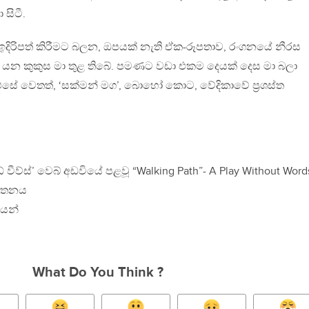
සිටී.
ඉදිරිපත් කිරීමට බලන, ඔපයක් නැති ඒක-රූපතාව, රංගනයේ නීරස
 ද යන කුකුස මා තුළ තිබේ. පමණට වඩා එකම දෙයක් දෙස මා බලා
. එසේ වෙතත්, ‘සක්මන් මග’, බොහෝ කොට, වේදිකාවේ ප‍්‍රශස්ත
ව්න්ඞ් වීව්ස්’ වෙබ් අඩවියේ පළවූ “Walking Path”- A Play Without Word
ර්තනය
යෙන්
What Do You Think ?