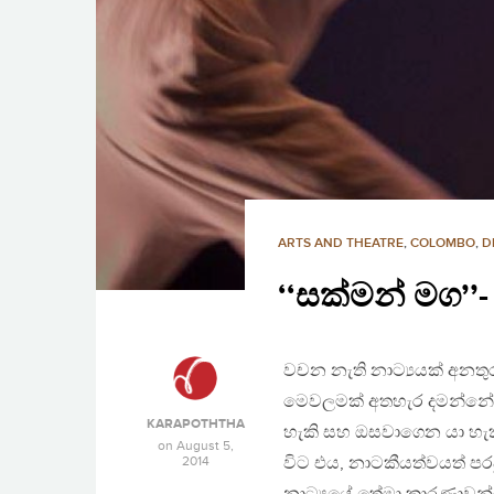
ARTS AND THEATRE
,
COLOMBO
,
D
‘‘සක්මන් මග’’
වචන නැති නාට්‍යයක් අනතුරුද
මෙවලමක් අතහැර දමන්නේ ඇයි? 
KARAPOTHTHA
හැකි සහ ඔසවාගෙන යා හැකි
on
August 5,
2014
විට එය, නාටකීයත්වයත් පර