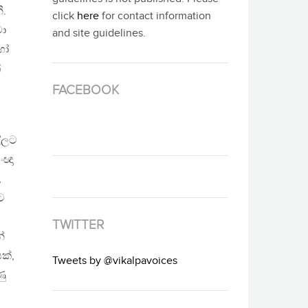
ී.
click
here
for contact information
වා
and site guidelines.
හෝ
්
FACEBOOK
ල්ලට
ංඥා
,
ට
TWITTER
්
ක්,
Tweets by @vikalpavoices
ණු