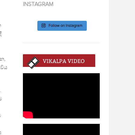
INSTAGRAM
ක
Follow on Instagram
ී
ෙන,
විය
.
ම
ට
ය