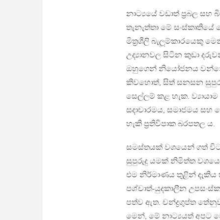
නාට්‍යයේ වඩාත් ප‍්‍රබල ස
තැනැත්තා මේ සංස්කෘතියේ
මිත‍්‍රශීලි බැලූම්කාරයෙක
උද්‍යානවල සිටින කුඩා දර
ඔහුගෙන් නියෝජනය වන්නේ,
කිවහොත්, සිත් සනසන සුපුර
සෙල්ලම් කළ හැක. ව්‍යායාම
සදාචාරමය, සමාජමය සහ දේ
හැකි ප‍්‍රතිවිපාක බරපතල ය.
සමස්තයක් වශයෙන් ගත් විට
සුපුරුදු යමක් නිමිත්ත වශය
එම නිර්මාණය තුළින් දැකි
පශ්චාත්-යුදකාලීන උපසංස්
පත්ව ඇත. චන්ද්‍රගුප්ත තේන
මෙන්, මේ නාට්‍යයත් අපට