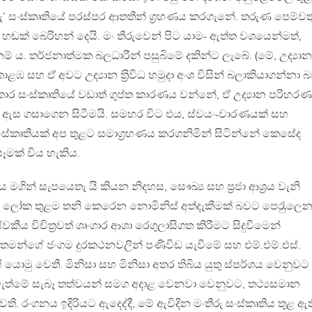
ු’ සංස්කෘතියේ පරස්පර ආතතීන් ග‍්‍රහණය කරගැනේ. තරුණ පෙම්වත
හඬක් බෙරිහන් දෙයි. මං තීරුවෙන් පිට යාම- ඇත්ත වශයෙන්මත්,
් ය. තර්ජනාත්මක බලධාරීන් පසුබිමේ දකින්ට ලැබේ. (මේ, උද්‍යාන
ළඹ සහ ඒ අවට උද්‍යාන ත‍්‍රිවිධ හමුදා අංශ විසින් බලාකියාගන්නා 
රකාර සංස්කෘතියේ වඩාත් ගුප්ත කාරණය වන්නේ, ඒ උද්‍යාන පරිහර
ඇස ගසාගෙන සිටීමයි. සමහර විට එය, ස්වයං-වාරණයක් සහ
ස්කෘතියක් අප තුළට සමාග‍්‍රහණය කරගනිමින් සිටින්නේ කෙසේද
පෑමක් විය හැකිය.
 මගින් සැපයෙතැ යි කියන නිදහස, සෞඛ්‍ය සහ ප‍්‍රජා ආශ‍්‍රය වැනි
ගේ ලෝක තුළම තනි කෙරෙන නොමිනිස් අත්දැකීමක් බවට පෙරැුලෙ
්වකීය විචිත‍්‍රවත් ශෘංගාර ආශා රෙගුලාසිගත කිරීමට සිදුවීමෙන්
තමන්ගේ ජංගම දුරකථනවලින් පණිවිඩ යැවීමේ සහ එම්.එම්.එස්.
 යොමු වෙති. මිනිසා සහ මිනිසා අතර තිබිය යුතු ස්පර්ශය වෙනුවට
ැත්මේ සැබෑ තත්වයන් සමග අදාළ වෙනවා වෙනුවට, තථ්‍යසමාන
ෙති. රංගනය ඉදිරියට ඇදෙද්දී, මේ ඇවිදින මංතීරු සංස්කෘතිය තුළ ඇත