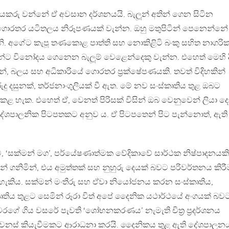
හ බියකරු වන්නේ ඒ අවසාන දර්ශනයයි. බැලූන් අතින් ගෙන සිටින
 ගොරතර යටිතලය නිරූපණයක් වැන්න. ඔහු මතුපිටින් පෙනෙන්නේ
ු මෙනි. අගේට කැපූ තණකොළ පාත්ති සහ නොකිළිටි බංකු සහිත නාගරි
ුවන්ට විනෝදය ගෙනෙන බැලූම් වෙළෙන්දෙකු වැන්න. එහෙත් මෙහි ද
 බලය සහ අධිකාරියේ ගොරතර ප‍්‍රක්ෂේපණයකි. තවත් විදිහකින්
ුදු දසුනක්, තර්ජනාංගුලියක් වී ඇත. මේ නව සංස්කෘතිය තුළ ඔබට
 කළ හැක. එහෙත් ඒ, වෙනත් පිරිසක් විසින් ඔබ වෙනුවෙන් ලියා ද
ශපාලනික පිටපතකට අනුව ය. ඒ පිටපතෙන් පිට පැන්නොත්, ඇති 
, ‘සක්මන් මග’, පර්යේෂණාත්මක වේදිකාවේ සාර්ථක නිෂ්පාදනයකි
ෙන් ගනිමින්, එය අමුත්තක් සහ නුහුරු දෙයක් බවට පරිවර්තනය කිරී
ය හැකිය. සක්මන් මංතීරු සහ ඒවා නියෝජනය කරන සංස්කෘතිය,
කෘතිය තුළට සෙමින් රූරා විත් අපේ දෛනික යථාර්ථයේ අංගයක් බව
ුවරගේ ගිය වසරේ පැවති ‘ශෝභනකරණය’ නැමැති චිත‍්‍ර ප‍්‍රදර්ශනය
 වෙනස් කියැවීමකට ආරාධනා කරයි. දෛනිකය තුළ ඇති දේශපාලන