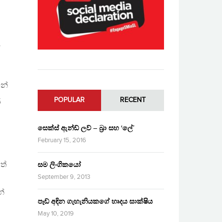
.
නේ
ා
POPULAR
RECENT
සෙක්ස් ඇන්ඩ් ලව් – බ්‍රා සහ ‘ලේ’
February 15, 2016
ත්
සම ලිංගිකයෝ
September 9, 2013
න්
පෑඩ් අඳින ගැහැනියකගේ හෘදය සාක්ෂිය
May 10, 2019
,