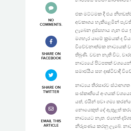
නාට්‍යයේ තේමා කාරණාවන්
එක මට්ටමක දී එය නිහඬත්
NO
අවකාශය හැකිළෙමින් පැවත
COMMENTS
.
ලැබෙන දුස්සහාය ගැන එය ඉඟ
මගහැර යාමේ ක‍්‍රමයක් ද ව
විවේචනාත්මක නාට්‍යයක් 
SHARE ON
තිබුණි. වචන නැති විට, 
FACEBOOK
නාට්‍යයේ පිටපතක් වශයෙන්
සමාජයීය සහ දෘෂ්ටිවාදී ව
නාට්‍යය තිරසාරව ස්ථානගත
SHARE ON
TWITTER
සංස්කෘතියේ අංගයක් වශයෙන
යත්, එයින් පවා ගම්‍ය කරන
නොයෙකුත් දේ ඇතුළත් කරගත
නාට්‍යයට නැත. එහෙත් දර්
EMAIL THIS
ARTICLE
නිරූපණය කරනු ලැබේ. නාට්‍ය