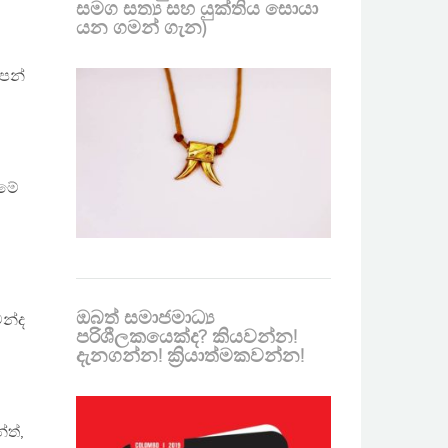
සමග සත්‍ය සහ යුක්තිය සොයා
යන ගමන් ගැන)
ෙන්
ය
 මේ
ඔබත් සමාජමාධ්‍ය
මන්ද
පරිශීලකයෙක්ද? කියවන්න!
දැනගන්න! ක්‍රියාත්මකවන්න!
ේත්,