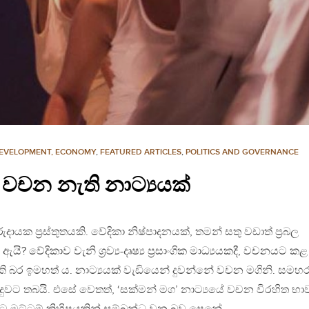
EVELOPMENT, ECONOMY
,
FEATURED ARTICLES
,
POLITICS AND GOVERNANCE
- වචන නැති නාට්‍යයක්
ායක ප‍්‍රස්තුතයකි. වේදිකා නිෂ්පාදනයක්, තමන් සතු වඩාත් ප‍්‍රබල
වේදිකාව වැනි ශ‍්‍රව්‍ය-දෘෂ්‍ය ප‍්‍රසාංගික මාධ්‍යයකදී, වචනයට කළ
 බර ඉමහත් ය. නාට්‍යයක් වැඩියෙන් දුවන්නේ වචන මගිනි. සමහ
දුවට තබයි. එසේ වෙතත්, ‘සක්මන් මග’ නාට්‍යයේ වචන විරහිත භා