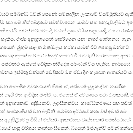
ට මට්ටම් කිහිපයකින් සම්බන්ධ වන බව පෙනේ.
වයට සම්බන්ධ බවක් පෙනේ: සමකාලීන ලංකාවේ විසම්මුතියට ඇති
ීම සහ එම නිශ්ශබ්දතාව පවත්වාගෙන යාමට සහ පතුරුවාලීමට අප
ි කරයි. තවත් මට්ටමකදී, වඩාත් ප‍්‍රායෝගික තලයකදී, එය වාරණ
ිය හැකිය. රාජ්‍ය අනුග‍්‍රහයෙන් කෙරීගෙන යන ‘නගර ශෝභනය’ ගැන
වශයෙන්, රැුඟුම් පාලක මණ්ඩලය හරහා යාමත් ඊට අපහසු වන්නට
වාරකයෙකු කුමක් නම් කරන්නද? සමහර විට එවැනි වාරකයෙකු අතට
 පත්වන්ට ඇත්තේ වේදිකා නිර්දේශ පමණක් විය හැකිය. නාට්‍යයේ
ිවේචනය ඉස්මතු වන්නේ වේදිකාව මත ඒවා දිග හැරෙන ආකාරයට ය.
 වන භෞතික අවකාශයක් තිබේ: ඒ, පශ්චාත්=යුද කාලීන නාගරික
් නැගී එන ඇවිදින මංතීරු ය. එහෙත් ඒ අවකාශය පවා රූපකයකි. 
්නේ අනුගතතාව, අක‍්‍රීයතාව, උදාසීනත්වය, භාණ්ඞීකරණය සහ තවත්
් සංස්කෘතියක් වන බැවිනි. සම්මත අර්ථයේ කතා වස්තුවක් මේ
ශන අනුපිළිවෙල විසින් එක්තරා ආකාරයක වෘත්තාකාර ගමන්පථයක්
යේ පාත‍්‍ර වර්ගයා කාන්සා සිතෙන්, බියෙන් මුළුගැන්වී පටන් ගන්න