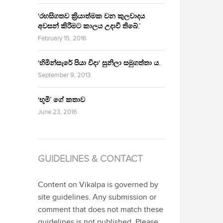
‘රහසිගතව ක්‍රියාත්මක වන කුලවාදය
අවසන් කිරීමට කාලය උදාවී තිබේ.’
February 15, 2016
‘හිමින්සැරේ පියා විදා‘ සුනිලා සමුගත්තා ය.
September 9, 2013
‘භූමි’ ගේ කතාව
June 23, 2016
GUIDELINES & CONTACT
Content on Vikalpa is governed by
site guidelines. Any submission or
comment that does not match these
guidelines is not published. Please