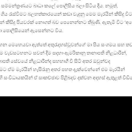
 සම්මන්ත්‍රණයට බාධා කලේ පොලීසිය බලා සිටිය දීය. නමුත්,
ගිය රැස්වීමට බලහත්කාරයෙන් කඩා වැදුනු මෙම මැරයින් කිසිදු විට
ින් කිසිදු පියවරක් නොගත් බව පෙනෙන්නට තිබුණි. ඇතැමි විට ‘අ
ා පොලීසියෙන් ඇසෙන්නට විය.
න මෙහෙයවා ඇත්තේ අතුරැදහස්වූවන්ගේ මා පිය සංගමය සහ තව
. එම වැඩසටහනට සවන් දීම සදහා ඇමරිකානු තානාපති නිළධාරීන්,
පති සේවයේ නිළධාරීන්ද සහභාගී වී සිටි අතර ඔවුන්වද
ට ඒම මැරයින් හැසිරැනු අතර පහත දැක්වෙන්නේ එම මැරයින්
හි සංවිධායකයින් ඒ සාකච්ඡාව පිළිබදව දක්වන අදහස් ඇතුළත් වීඩ