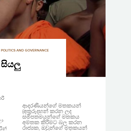
,
POLITICS AND GOVERNANCE
සියලු
රී
ආදරණීයන්ගේ මතකයන්
(අතුරුදහන් කරන ලද
සමීපතමයන්ගේ මතකය
ලා
අමතක කිරීමට බල කරන
රාජ්‍යක, ඔවුන්ගේ මතකයන්
රීන්