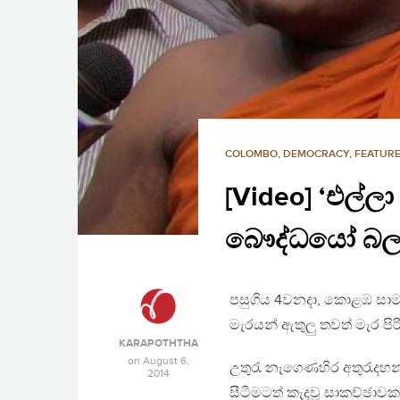
COLOMBO
,
DEMOCRACY
,
FEATURE
[Video] ‘එල්
බෞද්ධයෝ බලත
පසුගිය 4වනදා, කොළඹ සාමා
මැරයන් ඇතුලු තවත් මැර පිර
KARAPOTHTHA
on
August 6,
උතුරැ නැගෙණහිර අතුරැදහන්
2014
සීටීමටත් කැදවූ සාකච්ඡාවකට