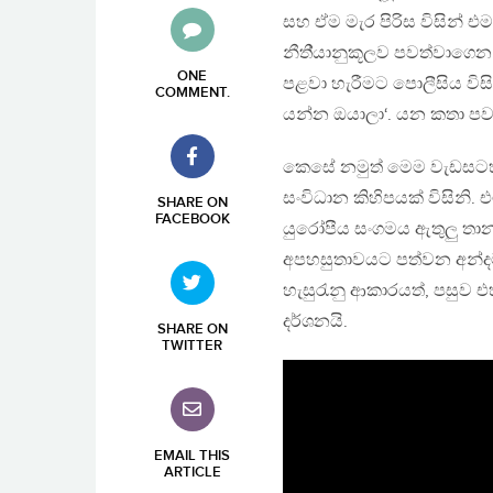
සහ ඒම මැර පිරිස විසින් එම
නීති්‍යානුකූලව පවත්වාගෙන 
ONE
පළවා හැරීමට පොලීසිය විස
COMMENT
.
යන්න ඔයාලා‘. යන කතා පව
කෙසේ නමුත් මෙම වැඩසටහ
සංවිධාන කිහිපයක් විසිනි
SHARE ON
FACEBOOK
යුරෝපීය සංගමය ඇතුලු තානා
අපහසුතාවයට පත්වන අන්දම
හැසුරැනු ආකාරයත්, පසුව එ
දර්ශනයි.
SHARE ON
TWITTER
EMAIL THIS
ARTICLE