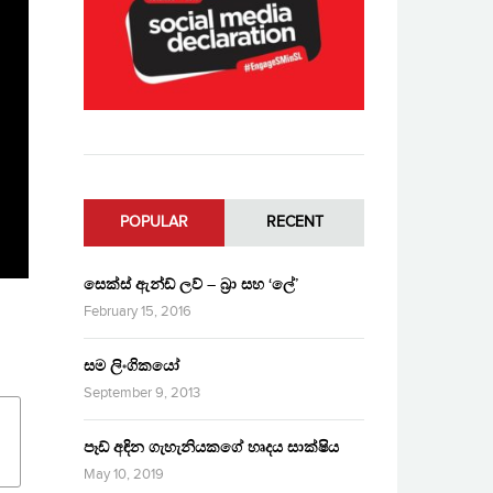
POPULAR
RECENT
සෙක්ස් ඇන්ඩ් ලව් – බ්‍රා සහ ‘ලේ’
February 15, 2016
සම ලිංගිකයෝ
September 9, 2013
පෑඩ් අඳින ගැහැනියකගේ හෘදය සාක්ෂිය
May 10, 2019