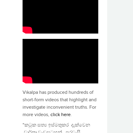
Vikalpa has produced hundreds of
short-form videos that highlight and
investigate inconvenient truths. For
more videos,
click here
.
"කටුක සත්‍ය ඉස්මතුකර දැක්වෙන
වාර්තා වැඩසටහන්, පුරවැසි