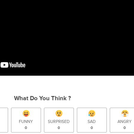
What Do You Think ?
FUNNY
SURPRISED
SAD
ANGRY
0
0
0
0