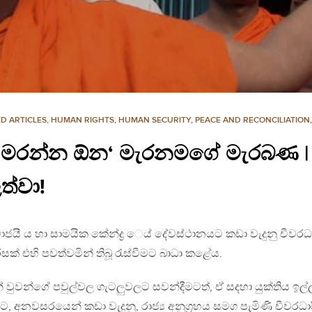
D ARTICLES
,
HUMAN RIGHTS
,
HUMAN SECURITY
,
PEACE AND RECONCILIATION
ලා මරන්න ඕන‘ මැරනමගේ මැරබණ | 
්වා!
ජයී ය හා සාමයික කේන්ද්‍ර ෙය් දේවස්ථානයට කඩා වැදුනු චීවරධා
ිසක් එහි පවත්වමින් තිබූ රැස්වීමට බාධා කළේය.
 වුවන්ගේ පවුල්වල ගැටලුවලට සවන්දීමටත්, ඒ සදහා යුක්තිය ඉල්
, අනවසරයෙන් කඩා වැදුනු, රාජ්‍ය අනුග්‍රහය සමග පැමිණි චීවරධා