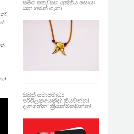
සමග සත්‍ය සහ යුක්තිය සොයා
යන ගමන් ගැන)
කදී
නේ
ත්
ියෝ
ඔබත් සමාජමාධ්‍ය
පරිශීලකයෙක්ද? කියවන්න!
දැනගන්න! ක්‍රියාත්මකවන්න!