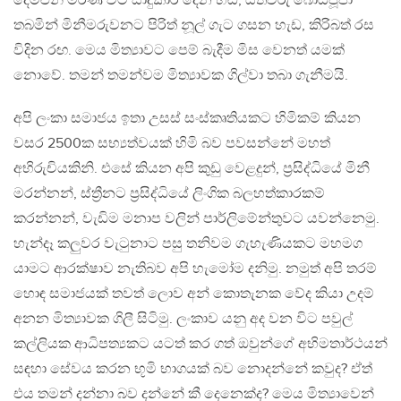
දෙමළුන් මරණ විට සාදුකාර දෙන හඬ, යතිවරු බෝධිපූජා
තබමින් මිනීමරුවනට පිරිත් නූල් ගැට ගසන හැඩ, කිරිබත් රස
විදින රඟ. මෙය මිත්‍යාවට පෙම් බැදීම මිස වෙනත් යමක්
නොවේ. තමන් තමන්වම මිත්‍යාවක ගිල්වා තබා ගැනීමයි.
අපි ලංකා සමාජය ඉතා උසස් සංස්කෘතියකට හිමිකම් කියන
වසර 2500ක සභ්‍යත්වයක් හිමි බව පවසන්නේ මහත්
අභිරුචියකිනි. එසේ කියන අපි කුඩු වෙළදුන්, ප්‍රසිද්ධියේ මිනී
මරන්නන්, ස්ත්‍රීනට ප්‍රසිද්ධියේ ලිංගික බලහත්කාරකම්
කරන්නන්, වැඩිම මනාප වලින් පාර්ලිමේන්තුවට යවන්නෙමු.
හැන්දෑ කලුවර වැටුනාට පසු තනිවම ගැහැණියකට මහමග
යාමට ආරක්ෂාව නැතිබව අපි හැමෝම දනිමු. නමුත් අපි තරම්
හොඳ සමාජයක් තවත් ලොව අන් කොතැනක වේද කියා උදම්
අනන මිත්‍යාවක ගිලී සිටිමු. ලංකාව යනු අද වන විට පවුල්
කල්ලියක ආධිපත්‍යකට යටත් කර ගත් ඔවුන්ගේ අභිමතාර්ථයන්
සඳහා සේවය කරන භූමි භාගයක් බව නොදන්නේ කවුද? ඒත්
එය තමන් දන්නා බව දන්නේ කී දෙනෙක්ද? මෙය මිත්‍යාවෙන්