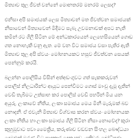
මිත්‍යාව තුල ජීවත් වන්නේ මොනතරම් මනරම් ලෙසද?
එනිසා අපි සමාජයක් ලෙස මිත්‍යාවන් මත ජීවත්වන සමාජයක්
නිසාවෙන් මිත්‍යාවෙන් මිදීමට සැබෑ උවමනාවක් අපට නැති
කමින් රට ගිලී සිටින මේ අන්ධකාරයෙන් ලෙහෙසියෙන් ගොඩ
ගත නොහැකි වනු ඇත. මේ වන විට සමාජය වසා පැතිර ඇති
මිත්‍යාව තුල අපි ස්වයං මෝහනයකට හසුව ජීවත්වන සෙයක්
පෙන්නුම් කරයි.
බලන්න පොලීසිය විසින් අත්අඩංගුවට ගත් සැකකරුවන්
පොලිස් නිලධාරීන්ට ආයුධ පෙන්වීමට ගොස් මාංචු දැමූ දෑතින්
වෙඩි තැබීමට උත්සාහ කර පොලිස් වෙඩි පහරින් මිය යන
අයුරු. ලංකාවේ නීතිය, ලංකා සමාජය මෙය මිනී මැරුමක් බව
නොදනී. ඒ එවැනි මිත්‍යාව විශ්වාස කරන ස්වයං මෝහනයක
ලංකා නිතිය හා ලංකා සමාජය ගිලී සිටින නිසා නොවේද? කුරා
කුහුඹුවාට පවා මෛත්‍රිය, කරුණාව වඩවන සිංහල බෞද්ධයා