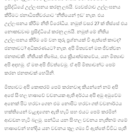
ප්‍රසිද්ධියේ උල්ලංඝනය කරනු ලබයි. ව්‍යවස්ථාව උල්ලංඝනය
කිරීමට ජනාධිපතිවරයාට ‘නීතියෙන් ඉඩ’ නැත. එය
උල්ලංඝනය කිරීම නීති විරෝධීය. නමුත් වසර 27 ක් තිස්සේ එය
නොකඩවාම ප්‍රසිද්ධියේ කරනු ලබයි. නමුත් මේ නීතිය
උල්ලංඝනය කිරීම මේ වන තුරු ප්‍රශ්නයක් වී ඇත්තේ කාටද?
ජනතාවට? අධිකරණයට? නැත. අපි මිත්‍යවන් මත ජීවත්වන
ජනතාවකි. නීතියක් තිබේය, එය ක්‍රියාත්මකවේය, යන මිත්‍යාව
අපි අදහමු. ඒ මත අපි ජීවත්වෙමු. ඒ අපි මිත්‍යාවන්ට පෙම්
කරන ජනතාවක් හෙයිනි.
මිත්‍යාවට අපි කොතරම් පෙම් කරනවාද කියන්නේ නම් අපි
අපේ සිංහල භාෂාවේ වචනයක ඇති අර්ථය අපි අමු අමුවේම
අනෙක් පිට හරවා ගෙන එම නොපිට හරවා ගත් වචනාර්ථය
භක්තියෙන් වැළඳගෙන ඇති හැටි සහ එයට පෙම් කරමින්
ආවඩන හැටි බලමු. සන්ධීය යන සිංහල වචනය නැතිනම් ගමේ
භාෂාවෙන් හන්දිය යන වචනය තුල ගම්‍ය වී ඇත්තේ විවිධ පැති