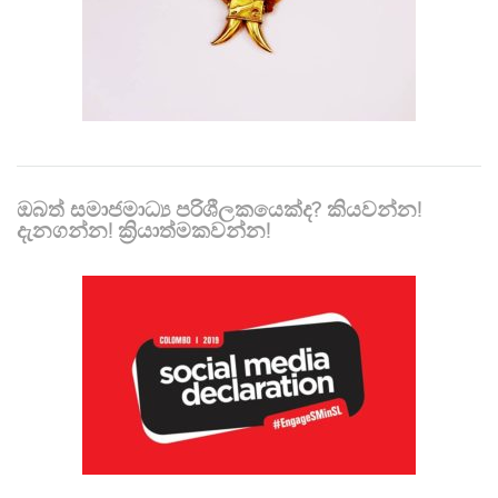
ඔබත් සමාජමාධ්‍ය පරිශීලකයෙක්ද? කියවන්න!
දැනගන්න! ක්‍රියාත්මකවන්න!