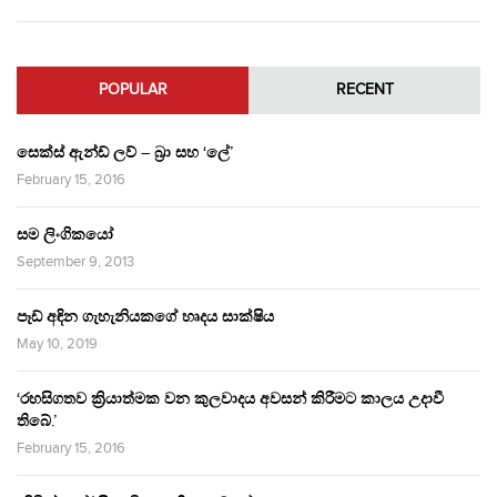
POPULAR
RECENT
සෙක්ස් ඇන්ඩ් ලව් – බ්‍රා සහ ‘ලේ’
February 15, 2016
සම ලිංගිකයෝ
September 9, 2013
පෑඩ් අඳින ගැහැනියකගේ හෘදය සාක්ෂිය
May 10, 2019
‘රහසිගතව ක්‍රියාත්මක වන කුලවාදය අවසන් කිරීමට කාලය උදාවී
තිබේ.’
February 15, 2016