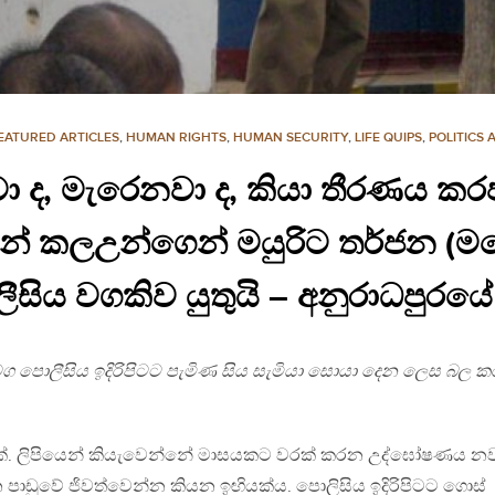
EATURED ARTICLES
,
HUMAN RIGHTS
,
HUMAN SECURITY
,
LIFE QUIPS
,
POLITICS
ා ද, මැරෙනවා ද, කියා තීරණය කරප
දහන් කලඋන්ගෙන් මයුරිට තර්ජන (ම
සිය වගකිව යුතුයි – අනුරාධපුරයේ ම
සමග පොලීසිය ඉදිරිපිටට පැමිණ සිය සැමියා සොයා දෙන ලෙස බල 
යක්. ලිපියෙන් කියැවෙන්නේ මාසයකට වරක් කරන උද්ඝෝෂණය න
පාඩුවේ ජිවත්වෙන්න කියන ඉඟියක්ය. පොලිසිය ඉදිරිපිටට ගොස්