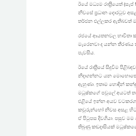
ඊයේ මධ්‍යම රාත‍්‍රියෙත් (
නිවසේ ප‍්‍රධාන දොරටුව අස
තර්ජන එල්ලකර ඇතිබවත් මයු
රජයේ ආයතනවල භාවිතා කර
මැරෙනවා ද යන්න තීරණය කර
පැවසීය.
ඊයේ රාත‍්‍රියේ සිදුවිම පිළ
නිදාගන්නට යන මොහොතේ ග
ඇහුණා. ඉතාම හොඳින් කන්ද
මධුෂ්කගේ පවුලේ අයටත් තව
එළියේ ඉන්න අයව වටකරගන
කවුරුන්හෝ නිවස අසළ හිටපු
ඒ පිටුපස දිවගියා. පසුව 
තිබුණු කඩදාසියක් මධුෂ්ක