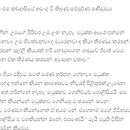
එම කඩදාසියේ අඩංගු වී තිබුණු සම්පුර්ණ පණිවුඩය
න්. උඹගේ පිරිවර උඹ ලඟ නැහැ. මධුෂ්ක ආයේ එන්නේ
නවා. උඹ ජීවත්වනවා ද මැරෙනවා ද කියා තීරණය කරපන්.
න්. සල්ලි කීයයක් හරි හොයාගෙන පාඩුවේ ජිවත් වෙයං.
ියන එක තීරණය කරපන්. අවසාන වතාව.”
 ගියා මදිවට මටත් මරණ තර්ජන ගේනවා. මධුෂ්ක
ේ ද ඉන්නේ කියන කාරණාවට නිවරැදි පිළිතුරක් ලැබෙන
ත් හරින්නේ නැහැ. මධුෂ්කව ගෙනිච්චේ පොලීසියයි. මම
න කියන්නේ මධුෂ්කව ගෙනියපු ම අයනේ. සටන
ව මරණවා කියන්නෙත් ඒ අයම නේ. එහෙනම් මගේ ජීවිතය
ිසිය ම වගකියන්න ඕනේ, එපමණයි.” යැයි මයුරි විසින්
මින් කීවේය.