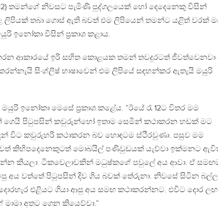
සැප් 12) තමන්ගේ නිවසට පැමිණි පුද්ගලයෙක් හෝ දෙදෙනෙකු විසින්
ළ ලිපියක් තබා ගොස් ඇති බවත් එම ලිපියෙන් තමන්ට යළිත් වරක්
රි ඉනෝකා විසින් ප‍්‍රකාශ කළාය.
න ආකාරයේ ඉරි සහිත කොළයක තමන් තවදුරටත් ජීවත්වෙනවා 
න්නැයි සිංග්ලිෂ් භාෂාවෙන් එම ලිපියේ සඳහන්කර ඇතැයි මයුරි
ිබඳව මයුරි ඉනෝකා මෙසේ ප‍්‍රකාශ කළේය. ”ඊයේ රැ 12ට විතර මම
ෙයි පිටුපසින් කවුරුන්හෝ ඉතාම සෙමින් කථාකරන හඩක් මට
ුන් විට කවුරුහරි කථාකරන බව හොඳටම ස්ථීරවුණා. පසුව මම
ත් කිහිපදෙනෙකුටත් මොබයිල් පණිවුඩයක් යැව්වා ඉක්මනට ඇවිත
්න කියලා. ටිකවෙලාවකින් මධුෂ්කගේ පවුලේ අය ආවා. ඒ සමඟ
 අය වත්තේ පිටුපසින් දිව ගිය බවක් තේරුනා. නිවසේ සිටින බල්ල
මම දොරහැර එළියට ගියා ආපු අය සමඟ කථාකරන්නට. එවිට දොර ලඟ
ගේ මාමා අතට ගෙන කියෙව්වා.”