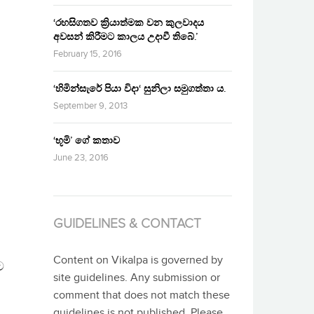
‘රහසිගතව ක්‍රියාත්මක වන කුලවාදය
අවසන් කිරීමට කාලය උදාවී තිබේ.’
February 15, 2016
‘හිමින්සැරේ පියා විදා‘ සුනිලා සමුගත්තා ය.
September 9, 2013
‘භූමි’ ගේ කතාව
June 23, 2016
GUIDELINES & CONTACT
Content on Vikalpa is governed by
ට
site guidelines. Any submission or
comment that does not match these
guidelines is not published. Please