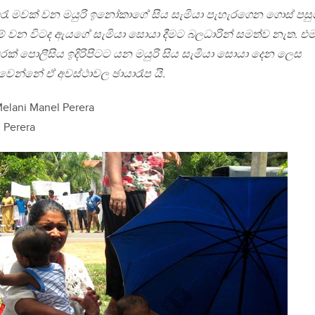
දරැ මවක් වන මයුරි ඉනෝකාගේ සිය සැමියා පැහැරගෙන ගොස් පසු
ේ වන විටද ඇයගේ සැමියා සොයා දීමට බලධාරින් සමත්ව නැත. එ
ක් පොලීසිය ඉදිරිපිටට යන මයුරි සිය සැමියා සොයා දෙන ලෙස
්වෙන්නේ ඒ අවස්ථාවල ඡායාරෑප යි.
Melani Manel Perera
 Perera