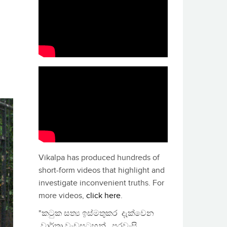
Vikalpa has produced hundreds of
short-form videos that highlight and
investigate inconvenient truths. For
more videos,
click here
.
"කටුක සත්‍ය ඉස්මතුකර දැක්වෙන
වාර්තා වැඩසටහන්, පුරවැසි