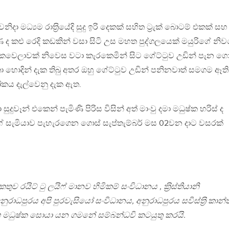
දා මධ්‍යම රාත‍්‍රියේදි සුදු ඉරි දෙකක් සහිත ට‍්‍රැක් බොටම් එකක් සහ 
ණ ද කළු රෙදි කඩකින් වසා සිටි උස මහත පුද්ගලයෙක් මයුරිගේ නි
කවෙලාවක් නිවෙස වටා කැරකෙමින් සිට ගේට්ටුව උඩින් පැන ගො
 ඉතා හොදින් දැක තිබු අතර ඔහු ගේට්ටුව උඩින් පනිනවාත් සමගම ඈති
ය දැල්වෙනු දැක ඇත.
ා සුදුවෑන් එකෙන් පැමිණි පිරිස විසින් අත් මාංවු දමා මධුෂ්ක හරිස් ද
ේ සැමියාව පැහැරගෙන ගොස් සැප්තැම්බර් මස 02වන දාට වසරක්
ුව රයිට් ටු ලයිෆ් මානව හිමිකම් සංවිධානය , ක‍්‍රිස්තියානි
ුරාධපුරය අපි පුරවැසියෝ සංවිධානය, අනුරාධපුරය සවිස්ත‍්‍රි කාන්
මධුෂ්ක සොයා යන ගමනේ සම්බන්ධවි කටයුතු කරයි.