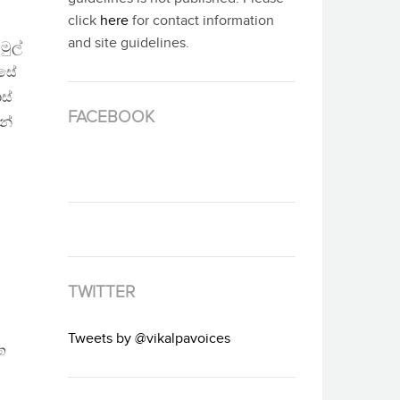
click
here
for contact information
and site guidelines.
මුල්
වසේ
ස්
FACEBOOK
න්
TWITTER
Tweets by @vikalpavoices
ත