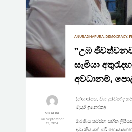
ANURADHAPURA
,
DEMOCRACY
,
F
”උඹ ජීවත්වනව
සැමියා අතුරැ
අවධානම්, පොලී
(
ඡායාරෑපය, සිය දරැවන් ද 
මයුරි ඉනෝකා
)
VIKALPA
on
September
මරණිය තර්ජන සහිත ලිපි
13, 2014
දමා කීයයක් හරි හොයාගෙන 