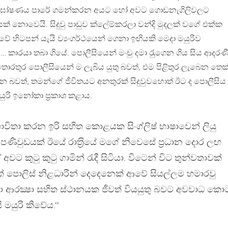
්ඝෝෂණය පාරේ ගමන්කරන අයට හෝ අවට ගොඩනැගිලිවලට
්නයක් නොවෙයි. සිදුවු පාඩුව ක්ලේම්කරලා වන්දි මුදලක් වගේ එක්ක
ිටපන් යැයි ව්‍යංගර්ථයෙන් ගෙනා ඉඟියකි මෙදා මයුරිව
ාරයා තබා ගියේ. පොලීසියෙන් මංචු දමා රැුගෙන ගිය සිය ආදරණ
ි තොරතුර පොලීසියෙන් ම ලැබිය යුතු බවත්, එම පිළිතුර ලැබෙන තෙක
බවත්, තමන්ගේ ජීවිතයට අනතුරක් සිදුවුවහොත් ඊට ද පොලීසිය
යුරි ඉනෝකා ප‍්‍රකාශ කළාය.
ිතා කරන ඉරි සහිත කොළයක සිංග්ලිෂ් භාෂාවෙන් ලියු
ණිවුඩයක් ඊයේ රාත‍්‍රියේ මගේ නිවෙසේ ප‍්‍රධාන දොර ලඟ
අවට කුටු කුටු ගාමින් රැදී සිටියා. විටෙන් විට තුන්වතාවක්
ත් පොලිස් නිළධාරීන් දෙදෙනෙක් ආවේ සියල්ලම හමාරවු
ඩා ආරක්‍ෂා සහිත ස්ථානයක ජීවත් වියයුතු බවට අවවාධ කො
 මයුරි කිවේය.‘‘