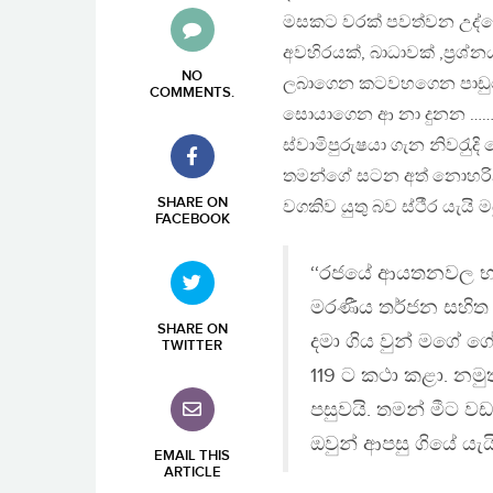
මසකට වරක් පවත්වන උද
අවහිරයක්, බාධාවක් ,ප‍්‍රශ
NO
ලබාගෙන කටවහගෙන පාඩුවේ හ
COMMENTS
.
සොයාගෙන ආ නා දුනන ……… ක
ස්වාමිපුරුෂයා ගැන නිවරැුද
තමන්ගේ සටන අත් නොහරින 
SHARE ON
වගකිව යුතු බව ස්ථීර යැයි ම
FACEBOOK
‘‘රජයේ ආයතනවල භාව
මරණීය තර්ජන සහිත ප
SHARE ON
දමා ගිය වුන් මගේ ගේ 
TWITTER
119 ට කථා කළා. නමු
පසුවයි. තමන් මීට ව
ඔවුන් ආපසු ගියේ යැයි
EMAIL THIS
ARTICLE