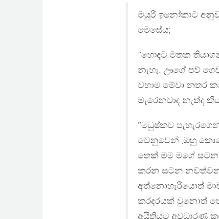
මයුරි ඉනෝකාට අනුව 
මෙසේය;
”හොඳට මතක තියාගනි
නැහැ. ඌගේ පව් ගෙව
වහාම මේවා නතර කරප
මැරෙනවාද නැත්ද ක
”මධුෂ්කව පැහැරගෙන
වෙනුවෙන් ,ඔහු කොහ
තෙක් මම මගේ සටන අ
කරන සටන නවත්වන්
අත්නොහැරියොත් මා
කරදරයක් වුනොත් පොල
අයිතියට අවධාරණ කර