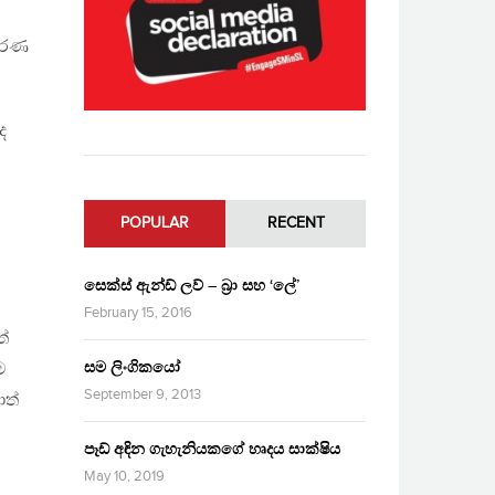
 මරණ
ද
POPULAR
RECENT
සෙක්ස් ඇන්ඩ් ලව් – බ්‍රා සහ ‘ලේ’
February 15, 2016
්
සම ලිංගිකයෝ
ම
September 9, 2013
ාත්
පෑඩ් අඳින ගැහැනියකගේ හෘදය සාක්ෂිය
May 10, 2019