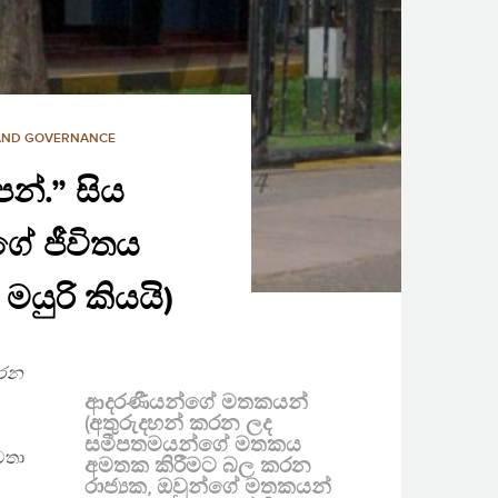
 AND GOVERNANCE
න්.” සිය
ගේ ජීවිතය
යුරි කියයි)
කරන
ආදරණීයන්ගේ මතකයන්
(අතුරුදහන් කරන ලද
සමීපතමයන්ගේ මතකය
වතා
අමතක කිරීමට බල කරන
රාජ්‍යක, ඔවුන්ගේ මතකයන්