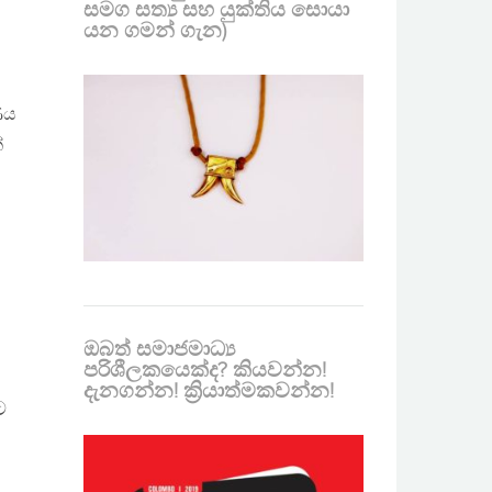
සමග සත්‍ය සහ යුක්තිය සොයා
යන ගමන් ගැන)
ීය
්
ඔබත් සමාජමාධ්‍ය
පරිශීලකයෙක්ද? කියවන්න!
දැනගන්න! ක්‍රියාත්මකවන්න!
ට