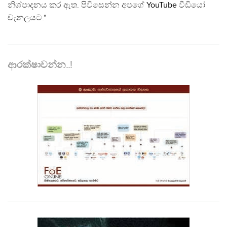
නිශ්පාදනය කර ඇත. පිවිසෙන්න අපගේ
YouTube
වීඩියෝ
චැනලයට."
ආරක්ෂාවන්න..!