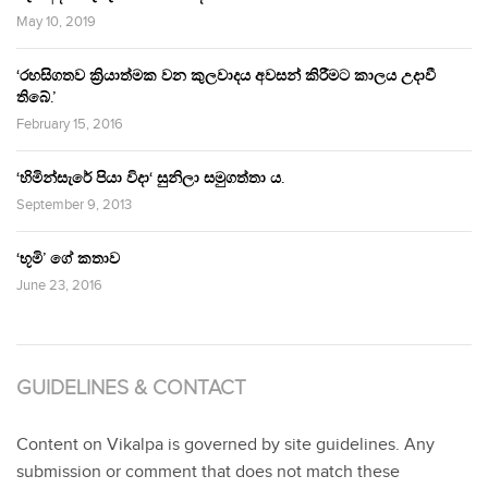
May 10, 2019
‘රහසිගතව ක්‍රියාත්මක වන කුලවාදය අවසන් කිරීමට කාලය උදාවී
තිබේ.’
February 15, 2016
‘හිමින්සැරේ පියා විදා‘ සුනිලා සමුගත්තා ය.
September 9, 2013
‘භූමි’ ගේ කතාව
June 23, 2016
GUIDELINES & CONTACT
Content on Vikalpa is governed by site guidelines. Any
submission or comment that does not match these