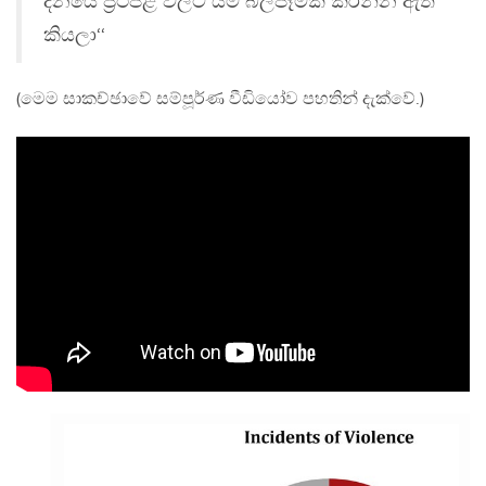
දිනයේ ප්‍රථිපළ වලට යම් බලපෑමක් කරන්න ඇති
කියලා‘‘
(මෙම සාකච්ඡාවේ සම්පූර්ණ වීඩියෝව පහතින් දැක්වේ.)