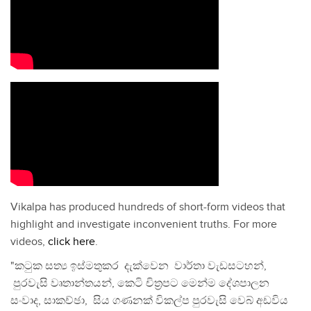
Vikalpa has produced hundreds of short-form videos that
highlight and investigate inconvenient truths. For more
videos,
click here
.
"කටුක සත්‍ය ඉස්මතුකර දැක්වෙන වාර්තා වැඩසටහන්,
පුරවැසි වෘතාන්තයන්, කෙටි චිත්‍රපට මෙන්ම දේශපාලන
සංවාද, සාකච්ඡා, සිය ගණනක් විකල්ප පුරවැසි වෙබ් අඩවිය