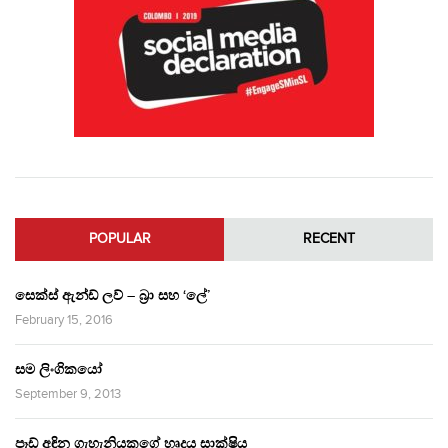
POPULAR
RECENT
සෙක්ස් ඇන්ඩ් ලව් – බ්‍රා සහ ‘ලේ’
February 15, 2016
සම ලිංගිකයෝ
September 9, 2013
පෑඩ් අඳින ගැහැනියකගේ හෘදය සාක්ෂිය