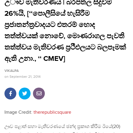
උෟව මැතිවරණය | බරපතල සිදුවීම්
26%යි, [‘‘පොලීසියේ හැසිරීම
ප්‍රජාතන්ත්‍රවාදයට එතරම් හොද
තත්ත්වයක් නොවේ, මොණරාගල පැවති
තත්ත්වය මැතිවරණ ප්‍රථිඵලයට බලපෑමක්
ඇති උනා., ‘‘ CMEV]
VIKALPA
on
September 21, 2014
Image Credit:
therepublicsquare
ඌව පළාත් සභා මැතිවරණයේ ඡන්ද ප්‍රකාශ කිරීම ඊයේ(20)