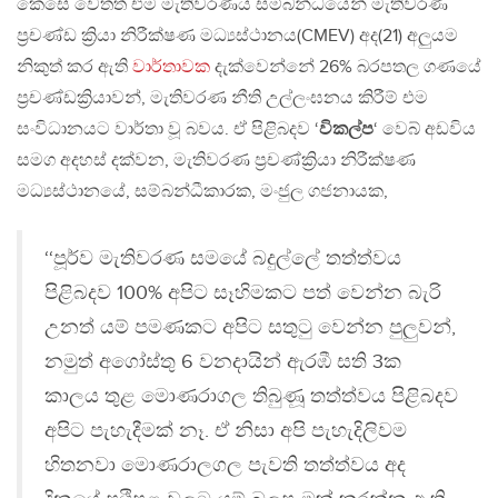
කෙසේ වෙතත් එම මැතිවරණය සම්බන්ධයෙන් මැතිවරණ
ප්‍රචණ්ඩ ක්‍රියා නිරීක්ෂණ මධ්‍යස්ථානය(CMEV) අද(21) අලුයම
නිකුත් කර ඇති
වාර්තාවක
දැක්වෙන්නේ 26% බරපතල ගණයේ
ප්‍රචණ්ඩක්‍රියාවන්, මැතිවරණ නීති උල්ලංඝනය කිරීම් එම
සංවිධානයට වාර්තා වූ බවය. ඒ පිළිබදව ‘
විකල්ප
‘ වෙබ් අඩවිය
සමග අදහස් දක්වන, මැතිවරණ ප්‍රචණ්ක්‍රියා නිරීක්ෂණ
මධ්‍යස්ථානයේ, සම්බන්ධීකාරක, මංජුල ගජනායක,
‘‘පූර්ව මැතිවරණ සමයේ බදුල්ලේ තත්ත්වය
පිළිබදව 100% අපිට සෑහිමකට පත් වෙන්න බැරි
උනත් යම් පමණකට අපිට සතුටු වෙන්න පුලුවන්,
නමුත් අගෝස්තු 6 වනදායින් ඇරඹී සති 3ක
කාලය තුළ මොණරාගල තිබුණූ තත්ත්වය පිළිබදව
අපිට පැහැදීමක් නෑ. ඒ නිසා අපි පැහැදිලිවම
හිතනවා මොණරාලගල පැවති තත්ත්වය අද