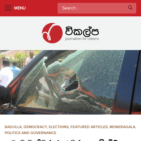
S
Search
MENU
k
for:
i
p
t
o
m
a
i
n
c
o
n
t
e
n
BADULLA
,
DEMOCRACY
,
ELECTIONS
,
FEATURED ARTICLES
,
MONERAGALA
,
t
POLITICS AND GOVERNANCE