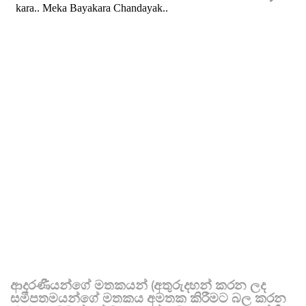
ආදරණීයන්ගේ මතකයන් (අතුරුදහන් කරන ලද
සමීපතමයන්ගේ මතකය අමතක කිරීමට බල කරන