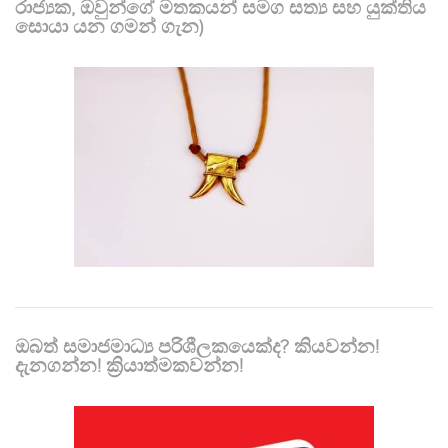
රාජ්‍යක, ඔවුන්ගේ මතකයන් සමග සත්‍ය සහ යුක්තිය
සොයා යන ගමන් ගැන)
ඔබත් සමාජමාධ්‍ය පරිශීලකයෙක්ද? කියවන්න!
දැනගන්න! ක්‍රියාත්මකවන්න!