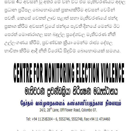
සවස 4ට අවසන් වූ අතර මේ වන විට එම මැතිවරණයට අදාල
ප්‍රධාන ප්‍රථිපල බොහොමයක් ප්‍රකාශකිරීම අවසන් වෙමින්
පවතී. කෙසේ වෙතත් ඌව පළාත් සභා මැතිවරණයේ ඡන්ද
ප්‍රකාශ කිරීම අවසන් වූයේ ඡන්දය පැවති දිනයේ මෙන්ම ඊට
පෙරත් මොණරාගල සහ බදුල්ල ප්‍රදේශවල මැතිවරණ නීති
උල්ලංගණය කිරීම්, ප්‍රචණ්ඩක ක්‍රියා මෙන්ම රාජ්‍ය දේපල
භාවිතා කිරීම ආදී නීති විරෝධී සිදුවීම් බොහොමයක් සමගය.