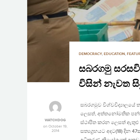
DEMOCRACY
,
EDUCATION
,
FEATUR
සබරගමු සරසවිය
විසින් නැවත ස
සබරගමුව විශ්වවිද්‍යාලයේ ත
ලෙසත්, අත්තනෝමතික පන්ති ත
WATCHDOG
ස්ථාපිත කරන ලෙසත් ඇතුළු 
on
October 19,
2014
සත්‍යග්‍රහයට අදට(18) දින 