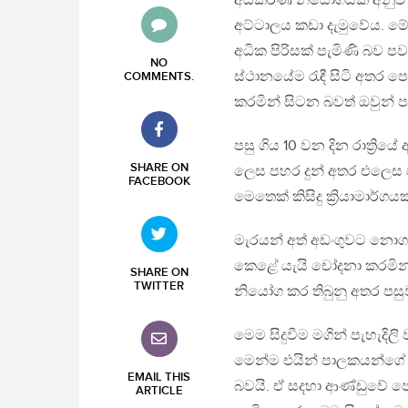
අධිකරණ නියෝගයක් අනුව සත
අට්ටාලය කඩා දැමුවේය. ම
අධික පිරිසක් පැමිණි බව ප
NO
ස්ථානයේම රැඳී සිටි අතර ප
COMMENTS
.
කරමින් සිටන බවත් ඔවුන් 
පසු ගිය 10 වන දින රාත්‍රිය
SHARE ON
ලෙස පහර දුන් අතර එලෙස පහ
FACEBOOK
මෙතෙක් කිසිදු ක්‍රියාමාර්
මැරයන් අත් අඩංගුවට නොගත්
කෙළේ යැයි චෝදනා කරමින් ප
SHARE ON
TWITTER
නියෝග කර තිබුනු අතර පසු
මෙම සිදුවීම මගින් පැහැදි
මෙන්ම එයින් පාලකයන්ගේ
EMAIL THIS
බවයි. ඒ සදහා ආණ්ඩුවේ ප
ARTICLE