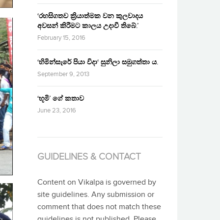
‘රහසිගතව ක්‍රියාත්මක වන කුලවාදය
අවසන් කිරීමට කාලය උදාවී තිබේ.’
February 15, 2016
‘හිමින්සැරේ පියා විදා‘ සුනිලා සමුගත්තා ය.
September 9, 2013
‘භූමි’ ගේ කතාව
June 23, 2016
GUIDELINES & CONTACT
Content on Vikalpa is governed by
site guidelines. Any submission or
comment that does not match these
guidelines is not published. Please