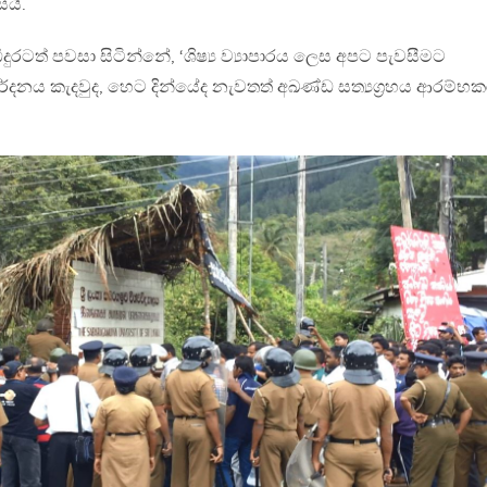
සයි.
දුරටත් පවසා සිටින්නේ, ‘ශිෂ්‍ය ව්‍යාපාරය ලෙස අපට පැවසීමට
ර්දනය කැදවුද, හෙට දින්යේද නැවතත් අඛණ්ඩ සත්‍යග්‍රහය ආරම්භ