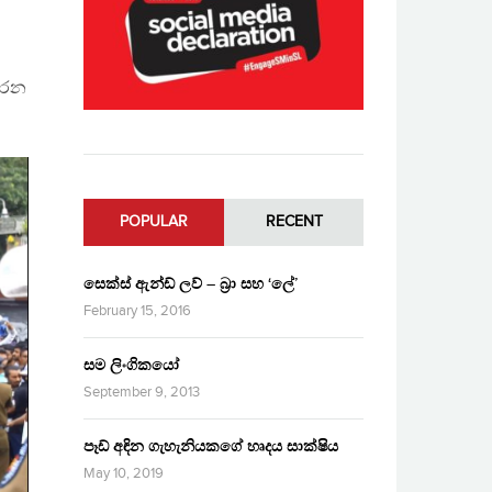
කරන
POPULAR
RECENT
සෙක්ස් ඇන්ඩ් ලව් – බ්‍රා සහ ‘ලේ’
February 15, 2016
සම ලිංගිකයෝ
September 9, 2013
පෑඩ් අඳින ගැහැනියකගේ හෘදය සාක්ෂිය
May 10, 2019