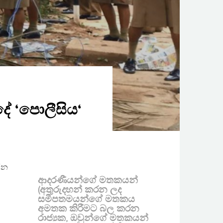
ේ ‘පොලීසිය‘
කරන
ආදරණීයන්ගේ මතකයන්
(අතුරුදහන් කරන ලද
සමීපතමයන්ගේ මතකය
අමතක කිරීමට බල කරන
රාජ්‍යක, ඔවුන්ගේ මතකයන්