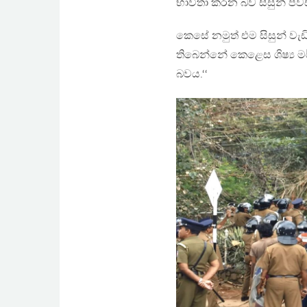
භාවිතා කරන බව සිසුන් පව
කෙසේ නමුත් එම සිසුන් වැඩි
තිබෙන්නේ කෙළෙස ශිෂ්‍ය ම
බවය.‘‘