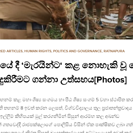
ED ARTICLES
,
HUMAN RIGHTS
,
POLITICS AND GOVERNANCE
,
RATNAPURA
ේ දී ‘මැරයින්ට‘ කළ නොහැකි වූ ද
ිදුකිරීමට ගන්නා උත්සහය[Photos]
හනම් කළ මහා ශිෂ්‍ය සංගමය හා පීඨ ශිෂ්‍ය සංගම් 5 වහා ස්ථාපිත 
හනම් 8 ඉවත් කරන ලෙසත්, විශ්වවිද්‍යාලය තුල ප්‍රජාතන්ත්‍රවාදය
ඉල්ලීම් කිහිපයක් මුල් කරගනිමින් සිසුන් ආරම්භ කල අඛන්ඩ
47ක් ගතවෙද්දී රාජපක්ෂලාගේ පොලිසිය විසින් ඒක පාක්ෂිකව ලබා ගත්