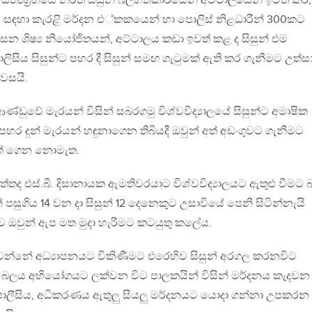
්‍යග්‍රහයේ නිරත සිසුන් බලහත්කාරයෙන් අට්ටාලයෙන් ඉවත් කර,
ේ සඳහා කැරළි මර්දන එ්කකයෙන් හා පොලිස් නිළධාරීන් 300කට
වසන ශිෂ්‍ය නියෝජිතයන්, අට්ටාලය කඩා ඉවත් කළ ද සිසුන් එම
ොලිසිය සිසුන්ට පහර දී සිසුන් සමඟ ගැටුමක් ඇති කර ගැනීමට උත්ස
පවසයි.
ේ ආණ්ඩුවේ මැරයන් විසින් සබරගමු විශ්වවිද්‍යාලයේ සිසුන්ට අමාෂික
ර දුන් මැරයන් හඳුනාගෙන තිබියදී ඔවුන් අත් අඩංගුවට ගැනීමට
ගයක් ගෙන නොමැත.
තද එස්.බී. දිසානායක ඇමතිවරයාට විශ්වවිද්‍යාලයට ඇතුළු වීමට 
සුගිය 14 වන දා සිසුන් 12 දෙනෙකුට උසාවියේ පෙනි සිටින්නැයි
ව ඔවුන් ඇප මත මුදා හැරිමට කටයුතු කලේය.
ලි වන්නේ අධ්‍යාපනයට විකිණීමට එරෙහිව සිසුන් අරගල කරනවිට
 බලය අභියෝගයට ලක්වන විට පාලකයින් විසින් මර්දනය කැදවන
ොලීසිය, අධිකරණය ඇතුලු සියලු මර්දනයට යොදා ගන්නා උපකරන