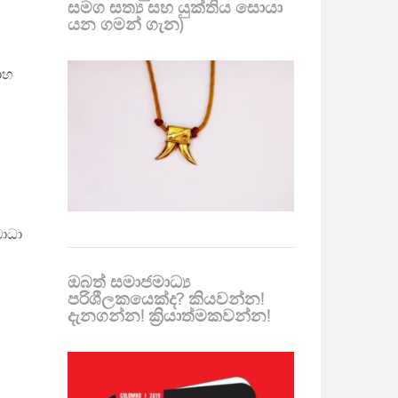
සමග සත්‍ය සහ යුක්තිය සොයා
යන ගමන් ගැන)
ාහ
බාධා
ඔබත් සමාජමාධ්‍ය
පරිශීලකයෙක්ද? කියවන්න!
දැනගන්න! ක්‍රියාත්මකවන්න!