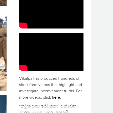
Vikalpa has produced hundreds of
short-form videos that highlight and
investigate inconvenient truths. For
more videos,
click here
.
"කටුක සත්‍ය ඉස්මතුකර දැක්වෙන
වාර්තා වැඩසටහන්, පුරවැසි