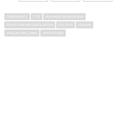
DEMOCRACY
LTTE
MAHINDA RAJAPAKSHA
PEACE AND RECONCILIATION
POLITICS
VIKALPA
VIKALPA SRI LANKA
VKFEATURED