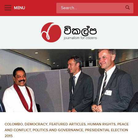
S
Search
MENU
k
for:
i
p
t
o
m
a
i
n
c
o
n
t
e
n
COLOMBO
,
DEMOCRACY
,
FEATURED ARTICLES
,
HUMAN RIGHTS
,
PEACE
t
AND CONFLICT
,
POLITICS AND GOVERNANCE
,
PRESIDENTIAL ELECTION
2015