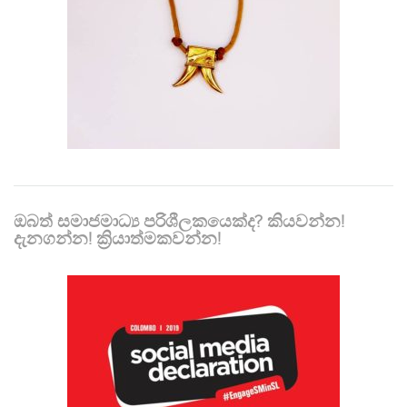
ඔබත් සමාජමාධ්‍ය පරිශීලකයෙක්ද? කියවන්න!
දැනගන්න! ක්‍රියාත්මකවන්න!