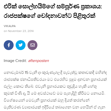
එරික් සොල්හයිම්ගේ සම්පූර්ණ ප‍්‍රකාශය:
රාජපක්ෂගේ චෝදනාවන්ට පිළිතුරක්
VIKALPA
on
November 23, 2014
Image Credit:
aftenposten
නොවැම්බර් 15 වැනි දා කුරුණෑගලදී පැවැත්වූ කතාවකදී මහින්ද
රාජපක්ෂ ජනාධිපතිවරයා මට එරෙහිව පුදුම දනවන ප‍්‍රහාරයක්
එල්ල කොට තිබේ. එවැනි ප‍්‍රහාරයකට තුඩුදිය හැකි හේතු
කුමක් විණි දැ යි මේ අවස්ථාවේ මම පැහැදිළි කිරීමට නොයමි.
විශේෂයෙන් මෙවැනි ප‍්‍රහාරයක් ඔහු දියත් කරන්නේ
මැතිවරණ ව්‍යාපාරයක් ඉදිරියේ තබාගෙන වන හෙයින් ඒ ගැන