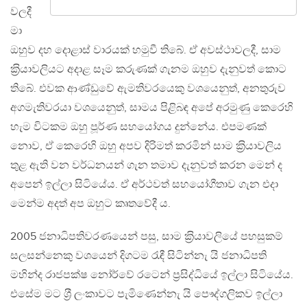
වලදී
මා
ඔහුව දහ දොළාස් වාරයක් හමුවී තිබේ. ඒ අවස්ථාවලදී, සාම
ක‍්‍රියාවලියට අදාළ සෑම කරුණක් ගැනම ඔහුව දැනුවත් කොට
තිබේ. එවක ආණ්ඩුවේ ඇමතිවරයෙකු වශයෙනුත්, අනතුරුව
අගමැතිවරයා වශයෙනුත්, සාමය පිළිබඳ අපේ අරමුණු කෙරෙහි
හැම විටකම ඔහු පූර්ණ සහයෝගය දුන්නේය. එපමණක්
නොව, ඒ කෙරෙහි ඔහු අපව දිරිමත් කරමින් සාම ක‍්‍රියාවලිය
තුළ ඇති වන වර්ධනයන් ගැන තමාව දැනුවත් කරන මෙන් ද
අපෙන් ඉල්ලා සිටියේය. ඒ අර්ථවත් සහයෝගීතාව ගැන එදා
මෙන්ම අදත් අප ඔහුට කෘතවේදී ය.
2005 ජනාධිපතිවරණයෙන් පසු, සාම ක‍්‍රියාවලියේ පහසුකම්
සලසන්නෙකු වශයෙන් දිගටම රැඳී සිටින්නැ යි ජනාධිපති
මහින්ද රාජපක්ෂ නෝර්වේ රටෙන් ප‍්‍රසිද්ධියේ ඉල්ලා සිටියේය.
එසේම මට ශ‍්‍රී ලංකාවට පැමිණෙන්නැ යි පෞද්ගලිකව ඉල්ලා