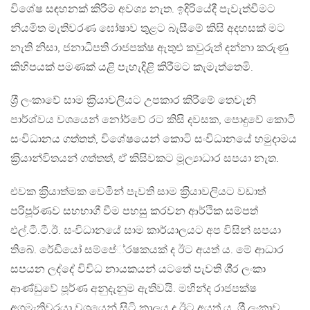
විශේෂ සඳහනක් කිරීම අවශ්‍ය නැත. ඉදිරියේදී පැවැත්වීමට
නියමිත මැතිවරණ ඝෝෂාව තුළට බැසීමේ කිසි අදහසක් මට
නැති නිසා, ජනාධිපති රාජපක්ෂ ඇතුළු කවුරුත් දන්නා කරුණු
කිහිපයක් පමණක් යළි පැහැදිළි කිරීමට කැමැත්තෙමි.
ශ‍්‍රී ලංකාවේ සාම ක‍්‍රියාවලියට උපකාර කිරීමේ තෙවැනි
පාර්ශ්වය වශයෙන් නෝර්වේ රට කිසි දවසක, පොදුවේ කොටි
සංවිධානය ගත්තත්, විශේෂයෙන් කොටි සංවිධානයේ හමුදාමය
ක‍්‍රියාන්විතයන් ගත්තත්, ඒ කිසිවකට මූල්‍යාධාර සපයා නැත.
එවක ක‍්‍රියාත්මක වෙමින් පැවති සාම ක‍්‍රියාවලියට වඩාත්
පරිපූර්ණව සහභාගී වීම පහසු කරවන ආර්ථික සම්පත්
එල්.ටී.ටී.ඊ. සංවිධානයේ සාම කාර්යාලයට අප විසින් සපයා
තිබේ. රේඩියෝ සම්පේ‍්‍රෂකයක් ද ඊට අයත් ය. මේ ආධාර
සපයන ලද්දේ විවිධ නායකයන් යටතේ පැවති ශී‍්‍ර ලංකා
ආණ්ඩුවේ පූර්ණ අනුදැනුම ඇතිවයි. මහින්ද රාජපක්ෂ
අගමැතිවරයා වශයෙන් සිටි කාලය ද ඊට අයත් ය. ශ‍්‍රී ලංකාව