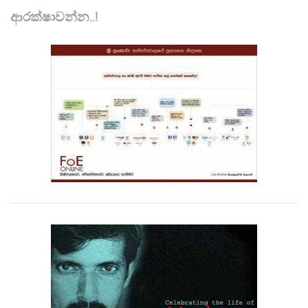
ආරක්ෂාවන්න..!