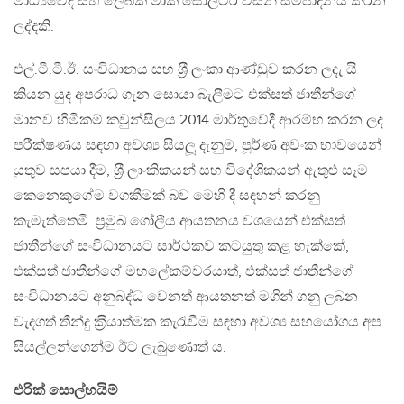
මාධ්‍යවේදී සහ ලේඛක මාක් සෝල්ටර් විසින් සම්පාදනය කරන
ලද්දකි.
එල්.ටී.ටී.ඊ. සංවිධානය සහ ශ‍්‍රී ලංකා ආණ්ඩුව කරන ලදැ යි
කියන යුද අපරාධ ගැන සොයා බැලීමට එක්සත් ජාතීන්ගේ
මානව හිමිකම් කවුන්සිලය 2014 මාර්තුවේදී ආරම්භ කරන ලද
පරීක්ෂණය සඳහා අවශ්‍ය සියලූ දැනුම, පූර්ණ අවංක භාවයෙන්
යුතුව සපයා දීම, ශ‍්‍රී ලාංකිකයන් සහ විදේශිකයන් ඇතුළු සෑම
කෙනෙකුගේම වගකීමක් බව මෙහි දී සඳහන් කරනු
කැමැත්තෙමි. ප‍්‍රමුඛ ගෝලීය ආයතනය වශයෙන් එක්සත්
ජාතීන්ගේ සංවිධානයට සාර්ථකව කටයුතු කළ හැක්කේ,
එක්සත් ජාතීන්ගේ මහලේකම්වරයාත්, එක්සත් ජාතීන්ගේ
සංවිධානයට අනුබද්ධ වෙනත් ආයතනත් මගින් ගනු ලබන
වැදගත් තීන්දු ක‍්‍රියාත්මක කැරැවීම සඳහා අවශ්‍ය සහයෝගය අප
සියල්ලන්ගෙන්ම ඊට ලැබුණොත් ය.
එරික් සොල්හයිම්