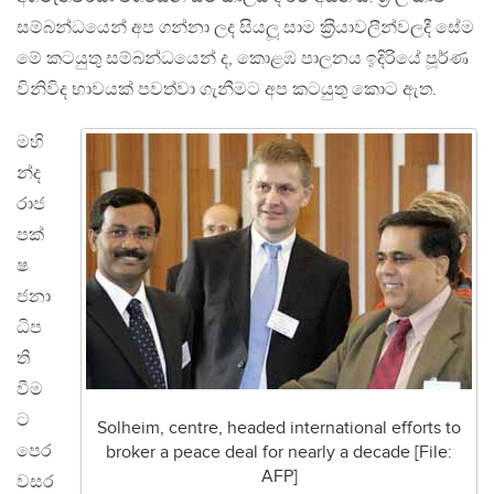
සම්බන්ධයෙන් අප ගන්නා ලද සියලූ සාම ක‍්‍රියාවලීන්වලදී සේම
මේ කටයුතු සම්බන්ධයෙන් ද, කොළඹ පාලනය ඉදිරියේ පූර්ණ
විනිවිද භාවයක් පවත්වා ගැනීමට අප කටයුතු කොට ඇත.
මහි
න්ද
රාජ
පක්
ෂ
ජනා
ධිප
ති
වීම
ට
Solheim, centre, headed international efforts to
පෙර
broker a peace deal for nearly a decade [File:
AFP]
වසර