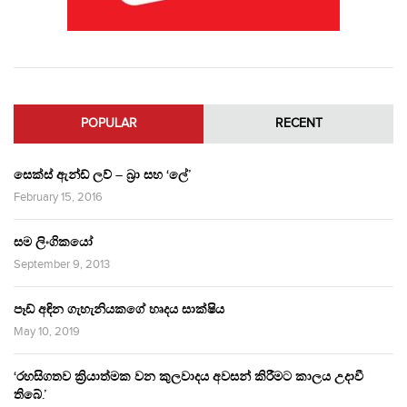
POPULAR
RECENT
සෙක්ස් ඇන්ඩ් ලව් – බ්‍රා සහ ‘ලේ’
February 15, 2016
සම ලිංගිකයෝ
September 9, 2013
පෑඩ් අඳින ගැහැනියකගේ හෘදය සාක්ෂිය
May 10, 2019
‘රහසිගතව ක්‍රියාත්මක වන කුලවාදය අවසන් කිරීමට කාලය උදාවී
තිබේ.’