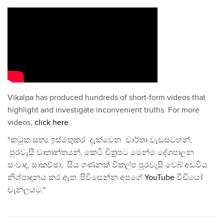
Vikalpa has produced hundreds of short-form videos that
highlight and investigate inconvenient truths. For more
videos,
click here
.
"කටුක සත්‍ය ඉස්මතුකර දැක්වෙන වාර්තා වැඩසටහන්,
පුරවැසි වෘතාන්තයන්, කෙටි චිත්‍රපට මෙන්ම දේශපාලන
සංවාද, සාකච්ඡා, සිය ගණනක් විකල්ප පුරවැසි වෙබ් අඩවිය
නිශ්පාදනය කර ඇත. පිවිසෙන්න අපගේ
YouTube
වීඩියෝ
චැනලයට."