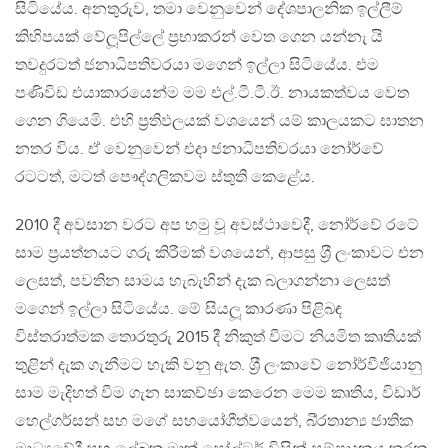
සිටියේය. අනතුරුව, තමා වෙනුවෙන් දේශපාලනික ඉල්ලීම්
කිහිපයක් වේලූපිල්ලේ ප‍්‍රභාකරන් වෙත ගෙන යන්නැ යි
තවදුරටත් ජනාධිපතිවරයා මගෙන් ඉල්ලා සිටියේය. එම
පණිවිඩ එයාකාරයෙන්ම මම එල්.ටී.ටී.ඊ. නායකත්වය වෙත
ගෙන ගියෙමි. එහි ප‍්‍රතිඵලයක් වශයෙන් යම් කාලයකට ඝාතන
නතර විය. ඒ වෙනුවෙන් එදා ජනාධිපතිවරයා නෝර්වේ
රටටත්, මටත් පෞද්ගලිකවම ස්තුති කෙළේය.
2010 දී අවසාන වරට අප හමු වූ අවස්ථාවෙදී, නෝර්වේ රටේ
සාම ප‍්‍රයත්නයට ගරු කිරීමක් වශයෙන්, ආපසු ශ‍්‍රී ලංකාවට එන
ලෙසත්, පවතින සාමය හැබැහින් දැක බලාගන්නා ලෙසත්
මගෙන් ඉල්ලා සිටියේය. මේ සියලූ කාරණා පිළිබඳ
විස්තරාත්මක තොරතුරු 2015 දී නිකුත් වීමට නියමිත කෘතියක්
තුළින් දැක ගැනීමට හැකි වනු ඇත. ශ‍්‍රී ලංකාවේ නෝර්වීජියානු
සාම මැදිහත් වීම ගැන සාකච්ඡා කෙරෙන මෙම කෘතිය, විඩාර්
හෙල්ගර්සන් සහ මගේ සහයෝගීත්වයෙන්, බි‍්‍රතාන්‍ය ජාතික