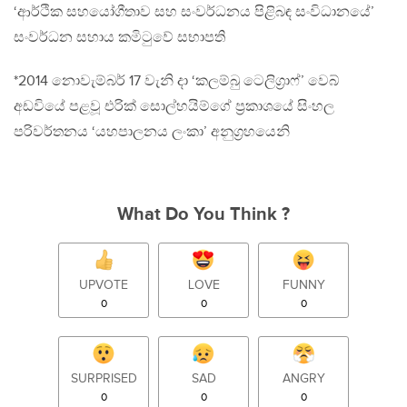
‘ආර්ථික සහයෝගීතාව සහ සංවර්ධනය පිළිබඳ සංවිධානයේ’
සංවර්ධන සහාය කමිටුවේ සභාපති
*2014 නොවැම්බර් 17 වැනි දා ‘කලම්බු ටෙලිග‍්‍රාෆ්’ වෙබ්
අඩවියේ පළවූ එරික් සොල්හයිම්ගේ ප‍්‍රකාශයේ සිංහල
පරිවර්තනය ‘යහපාලනය ලංකා’ අනුග‍්‍රහයෙනි
What Do You Think ?
UPVOTE
LOVE
FUNNY
0
0
0
SURPRISED
SAD
ANGRY
0
0
0