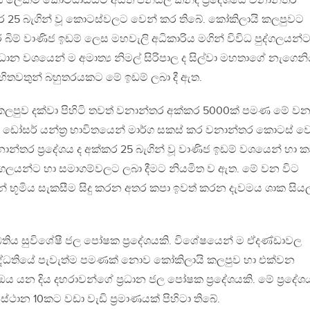
්‍රාදේශීය ලේකම් කොට්ඨාසයට අයත් පන්සල් කන්ද ප‍්‍රදේශයේ වනාන්තර
 25 බැගින් වූ කොටස්වලට වෙන් කර තිබේ. කෝකිලායි කලපුවට
 බිම් වාණිජ ඉඩම් ලෙස මහවැලි අධිකාරිය මගින් විවිධ පුද්ගලයන්
්‍රධාන වශයෙන් ම අමාත්‍ය නිමල් සිරිපාල ද සිල්වා මහතාගේ නැගෙන
හිතවතුන් බහුතරයකට මේ ඉඩම් ලබා දී ඇත.
කලපුව දක්වා පිහිටි තවත් වනාන්තර අක්කර 5000ක් පමණ මේ ව
් ඩෝසර් යන්ත‍්‍ර භාවිතයෙන් මාර්ග සකස් කර වනාන්තර කොටස් ව
නාන්තර ප‍්‍රදේශය ද අක්කර 25 බැගින් වූ වාණිජ ඉඩම් වශයෙන් හා ක
ද්ගලයන්ට හා සමාගම්වලට ලබා දීමට නියමිත ව ඇත. මේ වන විට
න් භූමිය සැකසීම සිදු කරන අතර කපා ඉවත් කරන දැවමය ශාක සිය
ිය සුවිශේෂී ජල පෝෂක ප‍්‍රදේශයකි. විශේෂයෙන් ම ඒදණ්ඩාවල
රු පද්ධතියේ පැවැත්ම පමණක් නොව කෝකිලායි කලපුව හා එක්වන
යන දිය දහරාවන්ගේ ප‍්‍රධාන ජල පෝෂක ප‍්‍රදේශයකි. මේ ප‍්‍රදේශ
 ස්ථාන 10කට වඩා වැඩි ප‍්‍රමාණයක් පිහිටා තිබේ.