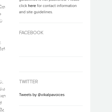
click
here
for contact information
ධිත
and site guidelines.
ා
්ට
FACEBOOK
ළ
ින්
TWITTER
ට,
මෙය
Tweets by @vikalpavoices
ධාන
්
ිදු