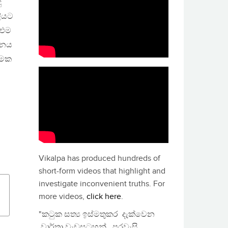
ු
ලියට
 එම
්ඩනය
්මක
Vikalpa has produced hundreds of
short-form videos that highlight and
investigate inconvenient truths. For
more videos,
click here
.
"කටුක සත්‍ය ඉස්මතුකර දැක්වෙන
වාර්තා වැඩසටහන්, පුරවැසි