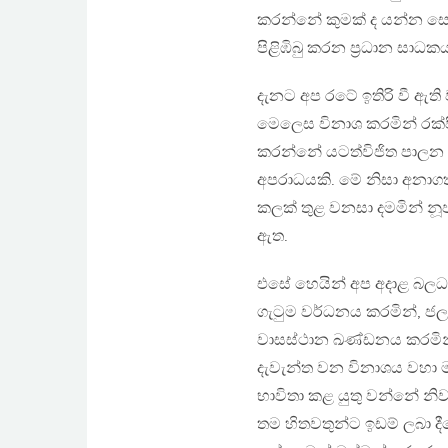
කරන්නේ කුමක් ද යන්න සොය
පිළිඹිබු කරන ප‍්‍රධාන සාධක
දැනට අප රටේ ඉතිරි වී ඇත
මෙලෙස විනාශ කරමින් රක්ෂි
කරන්නේ යටත්විජිත පාලන 
අපරාධයකි. මේ නිසා අනාග
කලක් තුළ වනසා දමමින් නූ
ඇත.
එසේ හෙයින් අප අදාළ බලධාරි
ගැටුම වර්ධනය කරමින්, ජල 
වාසස්ථාන ඛණ්ඩනය කරමින් 
දැවැන්ත වන විනාශය වහා ම 
භාවිතා කළ යුතු වන්නේ න
තම හිතවතුන්ට ඉඩම් ලබා දී