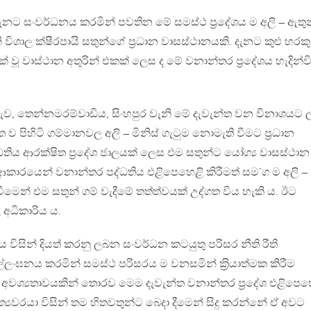
නට සංවර්ධනය කරමින් පවතින මේ සමස්ථ ප‍්‍රදේශය ම අලි – ඇතුන
 විශාල ක්ෂීරපායි සතුන්ගේ ප‍්‍රධාන වාසස්ථානයකි. දැනට කුළු හරකු
ක් වූ වාස්ථාන අතුරින් එකක් ලෙස ද මේ වනාන්තර ප‍්‍රදේශය හැදින්ව
ව, තෙන්නමරම්වාඩිය, සිංහපුර වැනි මේ දැවැන්ත වන විනාශයට 
ිත ව පිහිටි ගම්මානවල අලි – මිනිස් ගැටුම නොමැති වීමට ප‍්‍රධාන
ිය ආරක්ෂිත ප‍්‍රදේශ ජාලයක් ලෙස එම සතුන්ට යෝග්‍ය වාසස්ථාන
ආකාරයෙන් වනාන්තර පද්ධතිය එළිපෙහෙළි කිරීමත් සම`ග ම අලි –
ීමෙන් එම සතුන් ගම් වැදීමේ තත්ත්වයක් උද්ගත විය හැකි ය. ඊට
 අධිකාරිය ය.
 විසින් දියත් කරනු ලබන සංවර්ධන කටයුතු පරිසර නීති රීති
ලංඝනය කරමින් සමස්ථ පරිසරය ම වනසමින් ක‍්‍රියාත්මක කිරීම
 අවශ්‍යතාවයකින් තොරව මෙම දැවැන්ත වනාන්තර ප‍්‍රදේශ එළිපෙහ
්‍යවරයා විසින් තම හිතවතුන්ට බෙදා දීමෙන් සිදු කරන්නේ ඒ අවට