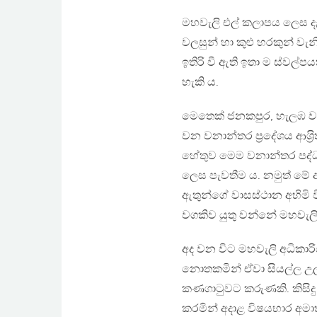
මහවැලි එල් කලාපය ලෙස දැ
වලසුන් හා කුළු හරකුන් වැනි
ඉතිරි වී ඇති ඉතා ම ස්වල්පය
හැකි ය.
මෙතෙක් ජනකපුර, හැලඹ වැ
වන වනාන්තර ප‍්‍රදේශය ආශ‍්‍ර
හේතුව මෙම වනාන්තර පද්ධත
ලෙස පැවතීම ය. නමුත් මේ 
ඇතුන්ගේ වාසස්ථාන අහිමි ව
වගකිව යුතු වන්නේ මහවැලි
අද වන විට මහවැලි අධිකාරිය
නොතකමින් ඒවා සියල්ල උල්
කණගාටුවට කරුණකි. කිසිදු
කරමින් අදාළ විෂයභාර අමාත