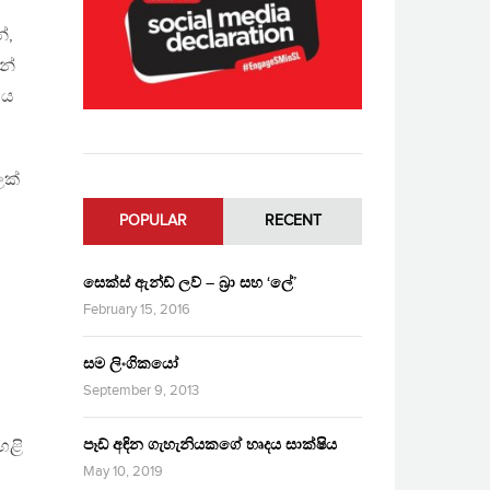
්,
න්
ිය
ලක්
POPULAR
RECENT
සෙක්ස් ඇන්ඩ් ලව් – බ්‍රා සහ ‘ලේ’
February 15, 2016
සම ලිංගිකයෝ
September 9, 2013
පෑඩ් අඳින ගැහැනියකගේ හෘදය සාක්ෂිය
ෙළි
May 10, 2019