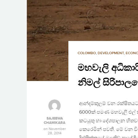
COLOMBO
,
DEVELOPMENT, ECON
මහවැලි අධිකා
නිමල් සිරිපාල
ආන්දම්කුලම් වන රක්ෂිතයට
6000ක් පමණ මහවැලි එල් 
SAJEEWA
කටයුතු හා දේශපාලන හිතවතුන
CHAMIKARA
on
November
කෙරෙමින් පවති. මේ වන විට
28, 2014