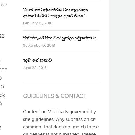
නොව
‘රහසිගතව ක්‍රියාත්මක වන කුලවාදය
අවසන් කිරීමට කාලය උදාවී තිබේ.’
February 15, 2016
22
‘හිමින්සැරේ පියා විදා‘ සුනිලා සමුගත්තා ය.
September 9, 2013
‘භූමි’ ගේ කතාව
4
June 23, 2016
2000
ි
රා
ිදු
GUIDELINES & CONTACT
්
Content on Vikalpa is governed by
site guidelines. Any submission or
ු
comment that does not match these
guidelines is not published. Please