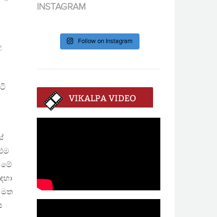
INSTAGRAM
Follow on Instagram
ල
ටි
ස්
 එම
න මේ
සඳහා
් මත
ය