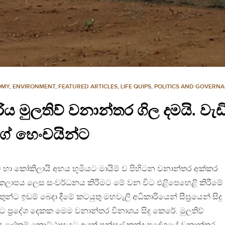
OMY
,
ENVIRONMENT
,
FEATURED ARTICLES
,
LIFE QUIPS
,
POLITICS AND GOVERN
රිය මුලතිව් වනාන්තර ගිල දමයි. 
ගේ හෙංචයින්ට
 හා කෝකිලායි අභය භූමියට මායිම් ව පිහිටන වනාන්තර අක්කර
කලාපය ලෙස සංවර්ධනය කිරීමට මේ වන විට එළිපෙහෙළි කිරීමේ
්ට ඉඩම් බෙදා දීමේ කටයුතු මහවැලි අධිකාරියෙන් සීඝ‍්‍රයෙන් සිදු
 ප‍්‍රදේශ දෙකක මෙම වනාන්තර විනාශය සිදු කෙරේ. මුලතිව්