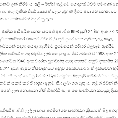
කට ලක් කිරීම ය. අලි – මිනිස් ගැටුමේ ගොදුරක් බවට පමණක් 
ක හා කාලගුණික විපර්යාසයන්වලට මුහුණ දීමට පවා මේ ජනතාවට
ාශය හේතුවෙන් සිදු වනු ඇත.
ාතික පාරිසරික පනත යටතේ ප‍්‍රකාශිත 1993 ජුනි 24 දින අංක 772/
 හෙක්ටයාර එකකට වඩා වැඩි භූමි ප‍්‍රදේශයක ඇති කැලෑ, කැලෑ
ර්යයක් සඳහා යොදා ගැනීමට ප‍්‍රථමයෙන් පරිසර බලපෑම් ඇගයීම්
 ලිඛිත පාරිසරික අනුමැතිය ලබා ගත යුතු ය. මීට අමතර ව 1998 අංක 2
ශෝධිත 1940 අංක 9 දරන පුරාවස්තු ආඥා පනතට අනුව ප‍්‍රකාශිත 
152/14 දරන ගැසට් නිවේදනයට අනුව හෙක්ටයාර 2 ක් ඉක්මවන භූම
‍්‍රථම මේ ප‍්‍රදේශයේ පුරාවස්තු වලට සිදුවන බලපෑම් සම්බන්ධයෙන් පු
ාවක් සකස් කර ඒ සඳහා අනුමැතිය ලබා ගත යුතු ය. නමුත් එවන් කිස
රියෙන් ලබා නොගෙන නීති විරෝධී ලෙස මේ සංවර්ධන කටයුතු දියත
රිසරික නීති උල්ලංඝනය කරමින් මේ සංවර්ධන ක‍්‍රියාවන් සිදු කරන