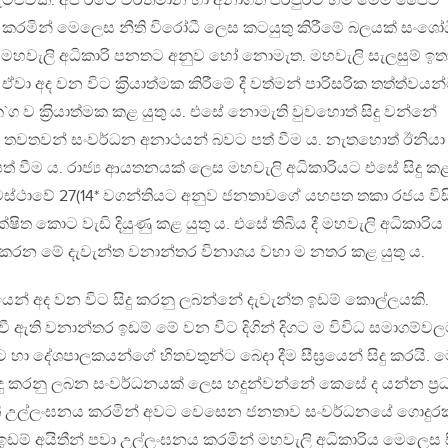
ටළුවකි. අප රටේ වර්තමාන හා අනාගත පරපුරට හිමි මෙම ජෛව
ි කරමින් මෙලෙස නීති විරෝධී ලෙස කටයුතු කිරීමේ බලයක් සංශෝ
ංකා මහවැලි අධිකාරි පනතට අනුව හෝ නොමැත. මහවැලි සැලසුම් ඉත
 අද වන විට ක‍්‍රියාත්මක කිරීමේ දී වත්මන් පාරිසරික තත්ත්වයන
`ග ව ක‍්‍රියාත්මක කළ යුතු ය. එසේ නොමැති වුවහොත් සිදු වන්නේ
 තවතවන් සංවර්ධන අනාථයන් බවට පත් වීම ය. නැතහොත් ඊනියා
් වීම ය. රාජ්‍ය ආයතනයක් ලෙස මහවැලි අධිකාරියට එසේ සිදු ක
්‍යවස්ථාවේ 27(14* වගන්තියට අනුව ජනතාවගේ යහපත තකා රජය විස
ිත කොට වැඩි දියුණු කළ යුතු ය. එසේ තිබිය දී මහවැලි අධිකාරිය
ු කරන මේ දැවැන්ත වනාන්තර විනාශය වහා ම නතර කළ යුතු ය.
න් අද වන විට සිදු කරනු ලබන්නේ දැවැන්ත ඉඩම් කොල්ලයකි.
 වී ඇති වනාන්තර ඉඩම් මේ වන විට දිගින් දිගට ම විවිධ සමාගම්වල
 හා දේශපාලකයන්ගේ හිතවතුන්ට බෙදා දීම සීඝ‍්‍රයෙන් සිදු කරයි. 
ිදු කරනු ලබන සංවර්ධනයක් ලෙස හදුන්වන්නේ කෙසේ ද යන්න ප‍්‍ර
 රීති උල්ලංඝනය කරමින් අවට වෙසෙන ජනතාව සංවර්ධනයේ ගොදුරක
ඉඩම් අයිතීන් පවා උල්ලංඝනය කරමින් මහවැලි අධිකාරිය මෙලෙස ස