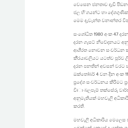
වෙසෙන ජනතාව දැඩි පීඩනය
ජල හි`ගයන්ට හා දේශගුණි
මෙම දැවැන්ත වනාන්තර වින
සංශෝධිත 1980 අංක 47 දරන ජ
දරන ගැසට් නිවේදනයට අනුව
ආශි‍්‍රත නොවන සංවර්ධන කා
කි‍්‍රයාවලියට යටත්ව පූර්ව
දරන පනතින් අවසන් වරට සං
ඔක්තෝබර් 4 වන දින අංක 1
ප‍්‍රදේශ සංවර්ධනය කිරීමට ප
විiා බලපෑම් තක්සේරු වාර්ත
අනුමැතියක් මහවැලි අධිකා
කරති.
මහවැලි අධිකාරිය මෙලෙස පා