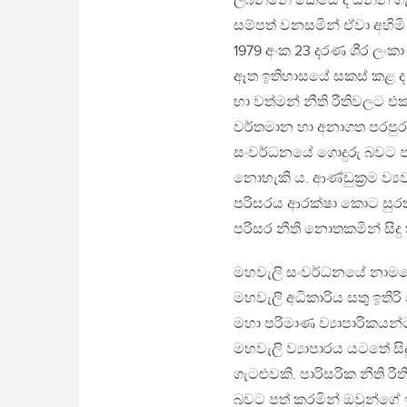
ලබන්නේ කෙසේ ද යන්න ගැ
සම්පත් වනසමින් ඒවා අහිම
1979 අංක 23 දරණ ශි‍්‍ර ල
ඈත ඉතිහාසයේ සකස් කළ ද ඒවා
හා වත්මන් නීති රීතිවලට එක
වර්තමාන හා අනාගත පරපුර
සංවර්ධනයේ ගොදුරු බවට පත
නොහැකි ය. ආණ්ඩුක‍්‍රම ව
පරිසරය ආරක්ෂා කොට සුරක්ෂ
පරිසර නීති නොතකමින් සිද
මහවැලි සංවර්ධනයේ නාමයෙ
මහවැලි අධිකාරිය සතු ඉතිරි
මහා පරිමාණ ව්‍යාපාරිකයන්ට
මහවැලි ව්‍යාපාරය යටතේ ස
ගැටළුවකි. පාරිසරික නීති
බවට පත් කරමින් ඔවුන්ගේ 