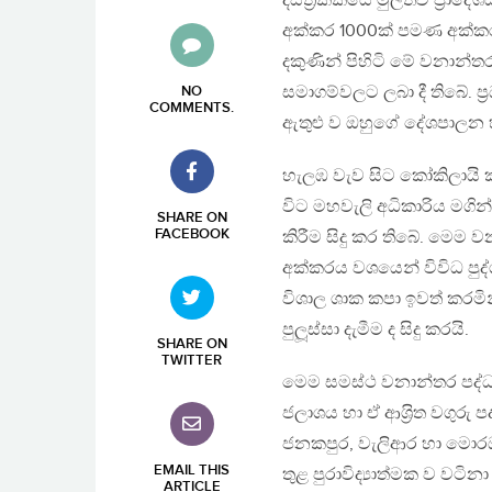
දිස්ත‍්‍රික්කයේ මුලතිව් ප‍
අක්කර 1000ක් පමණ අක්කර
දකුණින් පිහිටි මේ වනාන්තර
සමාගම්වලට ලබා දී තිබේ. ප‍
NO
COMMENTS
.
ඇතුළු ව ඔහුගේ දේශපාලන 
හැලඹ වැව සිට කෝකිලායි 
විට මහවැලි අධිකාරිය මගින
SHARE ON
FACEBOOK
කිරීම සිදු කර තිබේ. මෙම ව
අක්කරය වශයෙන් විවිධ පු
විශාල ශාක කපා ඉවත් කරමි
පුලූස්සා දැමීම ද සිදු කරයි.
SHARE ON
TWITTER
මෙම සමස්ථ වනාන්තර පද්ධත
ජලාශය හා ඒ ආශ‍්‍රිත වගු
ජනකපුර, වැලිආර හා මොරඔය 
EMAIL THIS
තුළ පුරාවිද්‍යාත්මක ව වටිනා
ARTICLE