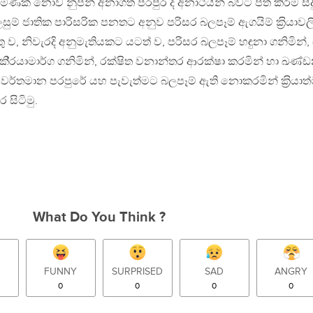
මණක් නොව නුපන් අනාගත පරපුර ද අනාථයින් බවට පත් කිරීම සිද
සුම් ජාතික පාරිසරික පනතට අනුව පරිසර බලපෑම් ඇගයිම් ක‍්‍රියාව
ු ව, නිවැරදි අනුමැතියකට යටත් ව, පරිසර බලපෑම් හඳුනා ගනිමින්,
 කි‍්‍රයාමාර්ග ගනිමින්, රක්ෂිත වනාන්තර ආරක්ෂා කරමින් හා ඛණ
 වර්තමාන පරපුරේ යහ පැවැත්මට බලපෑම් ඇති නොකරමින් ක‍්‍රියාත
ිටිමු.
What Do You Think ?
FUNNY
SURPRISED
SAD
ANGRY
0
0
0
0