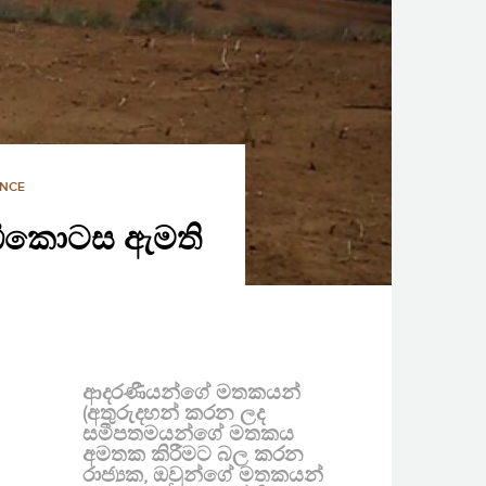
ANCE
වැඩිකොටස ඇමති
ආදරණීයන්ගේ මතකයන්
(අතුරුදහන් කරන ලද
සමීපතමයන්ගේ මතකය
අමතක කිරීමට බල කරන
රාජ්‍යක, ඔවුන්ගේ මතකයන්