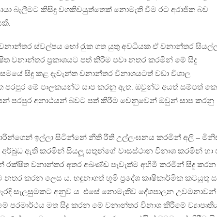
ා බැලීමට කිසිදු වගකිවයුත්තෙක් නොමැති වීම රට අරාජික බව
යකි.
ි වනාන්තර ස්වල්පය හෝ රැුක ගත යුතු අවධියක ඒ වනාන්තර සියල්
ත වනාන්තර ප‍්‍රකාශයට පත් කිරීම පවා නතර කරමින් මේ සිදු
සමයේ සිදු කළ දැවැන්ත වනාන්තර විනාශයටත් වඩා විශාල
ත පරපුර මේ පාලකයන්ට සාප කරනු ඇත. ඔවුන්ට අයත් සම්පත් කෙ
පන් පරපුර අනාථයන් බවට පත් කිරීම වෙනුවෙන් ඔවුන් සාප කරනු
න්ගෙන් ඉල්ලා සිටින්නේ නීති රීති උල්ලංඝනය කරමින් අලි – මිනි
අර්බුධ ඇති කරමින් සියලූ සතුන්ගේ වාසස්ථාන විනාශ කරමින් හා
රක්ෂිත වනාන්තර අතර අඛණ්ඩ පැවැත්ම අහිමි කරමින් සිදු කර
නතර කරන ලෙස ය. හඳුනාගත් භූමි ප‍්‍රදේශ කෘෂිකාර්මික කටයුතු 
ිවැරදි සැලසුමකට අනුව ය. එසේ නොමැතිව දේශපාලන උවමනාවන
මේ පරමාර්ථය මත සිදු කරන මේ වනාන්තර විනාශ කිරීමේ ව්‍යාපෘති