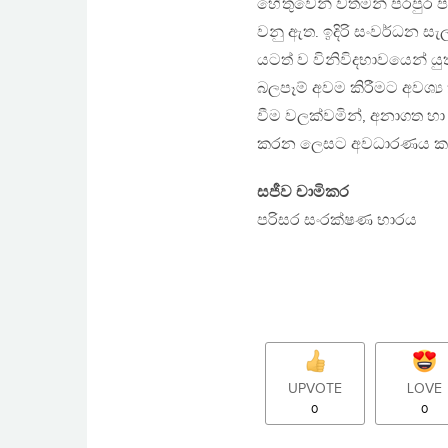
හේතුවෙන් වත්මන් පරපුර ප
වනු ඇත. ඉදිරි සංවර්ධන සැල
යටත් ව විනිවිදභාවයෙන් යුත
බලපෑම් අවම කිරීමට අවශ්‍ය
වීම වලක්වමින්, අනාගත හා
කරන ලෙසට අවධාරණය කර ස
සජීව චාමිකර
පරිසර සංරක්ෂණ භාරය
UPVOTE
LOVE
0
0