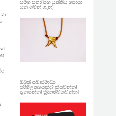
සමග සත්‍ය සහ යුක්තිය සොයා
යන ගමන් ගැන)
ට හා
ිය
න
ෙන්
ෘෂි
ල්ල
ඔබත් සමාජමාධ්‍ය
පරිශීලකයෙක්ද? කියවන්න!
දැනගන්න! ක්‍රියාත්මකවන්න!
ය