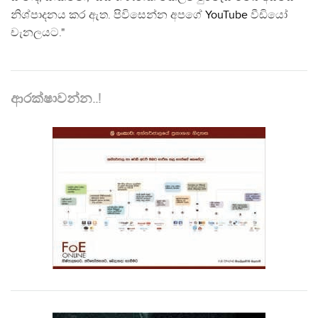
නිශ්පාදනය කර ඇත. පිවිසෙන්න අපගේ
YouTube
වීඩියෝ
චැනලයට."
ආරක්ෂාවන්න..!