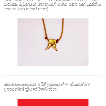
සමීපතමයන්ගේ මතකය අමතක කිරීමට බල කරන
රාජ්‍යක, ඔවුන්ගේ මතකයන් සමග සත්‍ය සහ යුක්තිය
සොයා යන ගමන් ගැන)
ඔබත් සමාජමාධ්‍ය පරිශීලකයෙක්ද? කියවන්න!
දැනගන්න! ක්‍රියාත්මකවන්න!