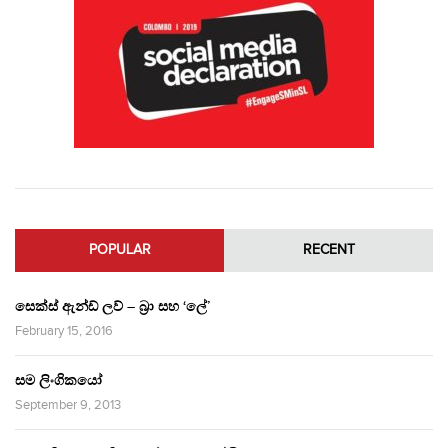
POPULAR
RECENT
සෙක්ස් ඇන්ඩ් ලව් – බ්‍රා සහ ‘ලේ’
February 15, 2016
සම ලිංගිකයෝ
September 9, 2013