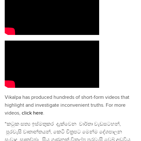
Vikalpa has produced hundreds of short-form videos that
highlight and investigate inconvenient truths. For more
videos,
click here
.
"කටුක සත්‍ය ඉස්මතුකර දැක්වෙන වාර්තා වැඩසටහන්,
පුරවැසි වෘතාන්තයන්, කෙටි චිත්‍රපට මෙන්ම දේශපාලන
සංවාද, සාකච්ඡා, සිය ගණනක් විකල්ප පුරවැසි වෙබ් අඩවිය