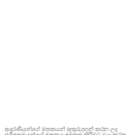
ආදරණීයන්ගේ මතකයන් (අතුරුදහන් කරන ලද