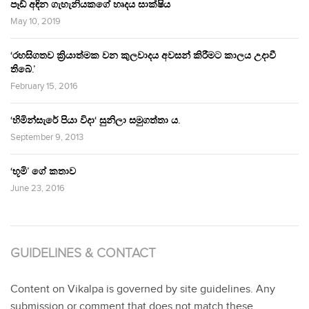
පෑඩ් අඳින ගැහැනියකගේ හෘදය සාක්ෂිය
May 10, 2019
‘රහසිගතව ක්‍රියාත්මක වන කුලවාදය අවසන් කිරීමට කාලය උදාවී
තිබේ.’
February 15, 2016
‘හිමින්සැරේ පියා විදා‘ සුනිලා සමුගත්තා ය.
September 9, 2013
‘භූමි’ ගේ කතාව
June 23, 2016
GUIDELINES & CONTACT
Content on Vikalpa is governed by site guidelines. Any
submission or comment that does not match these