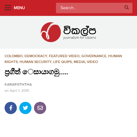
S
Search
MENU
k
for:
i
p
t
o
m
COLOMBO
,
DEMOCRACY
,
FEATURED VIDEO
,
GOVERNANCE
,
HUMAN
a
RIGHTS
,
HUMAN SECURITY
,
LIFE QUIPS
,
MEDIA
,
VIDEO
i
ප්‍රගීත් ෙසායාගමු…..
n
c
KARAPOTHTHA
o
on
April 1, 2010
n
t
e
n
t