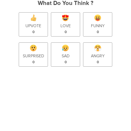
What Do You Think ?
UPVOTE
LOVE
FUNNY
0
0
0
SURPRISED
SAD
ANGRY
0
0
0