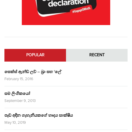
POPULAR
RECENT
සෙක්ස් ඇන්ඩ් ලව් – බ්‍රා සහ ‘ලේ’
February 15, 2016
සම ලිංගිකයෝ
September 9, 2013
පෑඩ් අඳින ගැහැනියකගේ හෘදය සාක්ෂිය
May 10, 2019