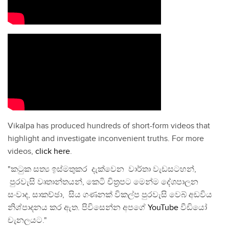
Vikalpa has produced hundreds of short-form videos that
highlight and investigate inconvenient truths. For more
videos,
click here
.
"කටුක සත්‍ය ඉස්මතුකර දැක්වෙන වාර්තා වැඩසටහන්,
පුරවැසි වෘතාන්තයන්, කෙටි චිත්‍රපට මෙන්ම දේශපාලන
සංවාද, සාකච්ඡා, සිය ගණනක් විකල්ප පුරවැසි වෙබ් අඩවිය
නිශ්පාදනය කර ඇත. පිවිසෙන්න අපගේ
YouTube
වීඩියෝ
චැනලයට."