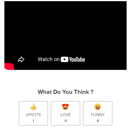
What Do You Think ?
UPVOTE
LOVE
FUNNY
1
0
0