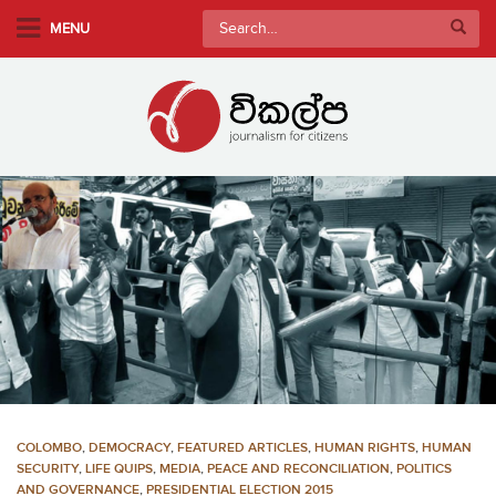
S
Search
MENU
k
for:
i
p
t
o
m
a
i
n
c
o
n
t
e
n
COLOMBO
,
DEMOCRACY
,
FEATURED ARTICLES
,
HUMAN RIGHTS
,
HUMAN
t
SECURITY
,
LIFE QUIPS
,
MEDIA
,
PEACE AND RECONCILIATION
,
POLITICS
AND GOVERNANCE
,
PRESIDENTIAL ELECTION 2015