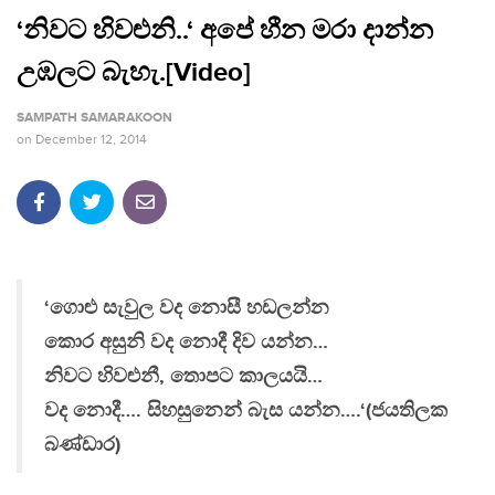
‘නිවට හිවළුනි..‘ අපේ හීන මරා දාන්න
උඹලට බැහැ.[Video]
SAMPATH SAMARAKOON
on
December 12, 2014
‘ගොළු සැවුල වද නොසී හඩලන්න
කොර අසුනි වද නොදී දිව යන්න…
නිවට හිවළුනී, තොපට කාලයයි…
වද නොදී…. සිහසුනෙන් බැස යන්න….‘(ජයතිලක
බණ්ඩාර)