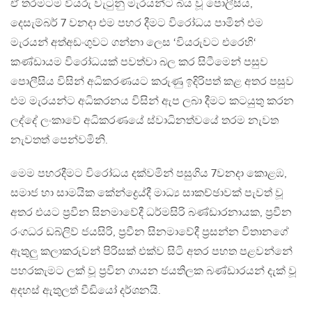
ඒ තරමටම වියරු වැටුනු මැරයන්ට බිය වූ පොලීසිය,
දෙසැම්බර් 7 වනදා එම පහර දීමට විරෝධය පාමින් එම
මැරයන් අත්අඩංගුවට ගන්නා ලෙස ‘වියරුවට එරෙහි‘
කණ්ඩායම විරෝධයක් පවත්වා බල කර සිටීමෙන් පසුව
පොලීසිය විසින් අධිකරණයට කරුණු ඉදිරිපත් කළ අතර පසුව
එම මැරයන්ට අධිකරනය විසින් ඇප ලබා දීමට කටයුතු කරන
ලද්දේ ලංකාවේ අධිකරණයේ ස්වාධිනත්වයේ තරම නැවත
නැවතත් පෙන්වමිනි.
මෙම පහරදීමට විරෝධය දක්වමින් පසුගිය 7වනදා කොළඹ,
සමාජ හා සාමයික කේන්ද්‍රෙය්දී මාධ්‍ය සාකච්ඡාවක් පැවත් වූ
අතර එයට ප්‍රවීන සිනමාවේදී ධර්මසිරි බණ්ඩාරනායක, ප්‍රවීන
රංගධර ඩබ්ලිව් ජයසිරි, ප්‍රවීන සිනමාවේදී ප්‍රසන්න විතානගේ
ඇතුලු කලාකරුවන් පිරිසක් එක්ව සිටි අතර පහත පළවන්නේ
පහරකැමට ලක් වූ ප්‍රවින ගායන ජයතිලක බණ්ඩාරයන් දැක් වූ
අදහස් ඇතුලත් වීඩියෝ දර්ශනයි.