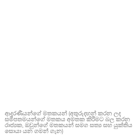
ආදරණීයන්ගේ මතකයන් (අතුරුදහන් කරන ලද
සමීපතමයන්ගේ මතකය අමතක කිරීමට බල කරන
රාජ්‍යක, ඔවුන්ගේ මතකයන් සමග සත්‍ය සහ යුක්තිය
සොයා යන ගමන් ගැන)