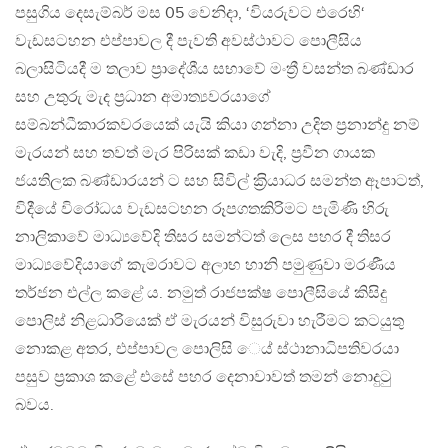
පසුගිය දෙසැම්බර් මස 05 වෙනිදා, ‘වියරුවට එරෙහි‘
වැඩසටහන එප්පාවල දී පැවති අවස්ථාවට පොලීසිය
බලාසිටියදී ම තලාව ප්‍රාදේශීය සභාවේ මංත්‍රී වසන්ත බණ්ඩාර
සහ උතුරු මැද ප්‍රධාන අමාත්‍යවරයාගේ
සම්බන්ධීකාරකවරයෙක් යැයි කියා ගන්නා උදිත ප්‍රනාන්දු නම්
මැරයන් සහ තවත් මැර පිරිසක් කඩා වැදි, ප‍්‍රවීන ගායක
ජයතිලක බණ්ඩාරයන් ට සහ සිවිල් ක‍්‍රියාධර සමන්ත ඈපාටත්,
විදීයේ විරෝධය වැඩසටහන රූපගතකිරිමට පැමිණි හිරු
නාලිකාවේ මාධ්‍යවේදි තිසර සමන්ටත් ලෙස පහර දී තිසර
මාධ්‍යවේදියාගේ කැමරාවට අලාභ හානි පමුණුවා මරණීය
තර්ජන එල්ල කළේ ය. නමුත් රාජපක්ෂ පොලීසියේ කිසිදු
පොලිස් නිළධාරියෙක් ඒ මැරයන් විසුරුවා හැරීමට කටයුතු
නොකළ අතර, එප්පාවල පොලිසි ෙය් ස්ථානාධිපතිවරයා
පසුව ප්‍රකාශ කළේ එසේ පහර දෙනාවාවත් තමන් නොදුටු
බවය.