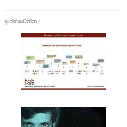
ආරක්ෂාවන්න..!