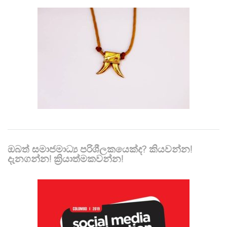
ඔබත් සමාජමාධ්‍ය පරිශීලකයෙක්ද? කියවන්න!
දැනගන්න! ක්‍රියාත්මකවන්න!