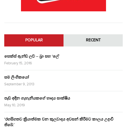
POPULAR
RECENT
සෙක්ස් ඇන්ඩ් ලව් – බ්‍රා සහ ‘ලේ’
February 15, 2016
සම ලිංගිකයෝ
September 9, 2013
පෑඩ් අඳින ගැහැනියකගේ හෘදය සාක්ෂිය
May 10, 2019
‘රහසිගතව ක්‍රියාත්මක වන කුලවාදය අවසන් කිරීමට කාලය උදාවී
තිබේ.’