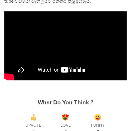
tube වීඩියෝ චැනලයට එක්කර තිබූ අයුරුයි.
What Do You Think ?
UPVOTE
LOVE
FUNNY