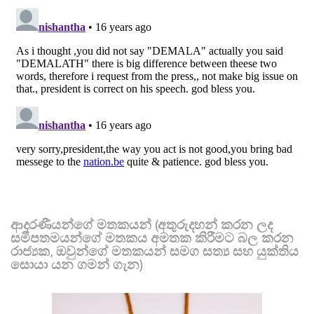
ආදරණීයන්ගේ මතකයන් (අතුරුදහන් කරන ලද
සමීපතමයන්ගේ මතකය අමතක කිරීමට බල කරන
රාජ්‍යක, ඔවුන්ගේ මතකයන් සමග සත්‍ය සහ යුක්තිය
සොයා යන ගමන් ගැන)