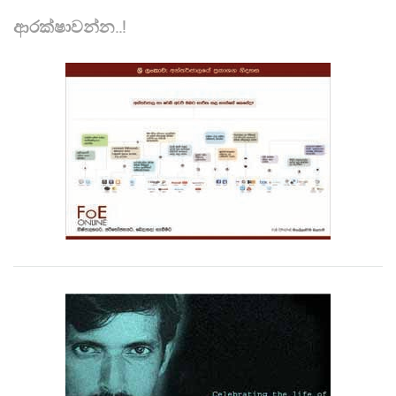
ආරක්ෂාවන්න..!