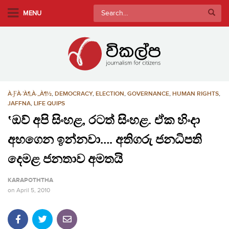
S
Search
MENU
k
for:
i
p
t
o
m
À·ƑÀ·’À¶‚À·„À¶½
,
DEMOCRACY
,
ELECTION
,
GOVERNANCE
,
HUMAN RIGHTS
,
a
JAFFNA
,
LIFE QUIPS
i
‛ඔව් අපි සිංහළ, රටත් සිංහළ. ඒක හිංදා
n
c
අහගෙන ඉන්නවා…. අතිගරු ජනධිපති
o
දෙමළ ජනතාව අමතයි
n
t
KARAPOTHTHA
e
on
April 5, 2010
n
t