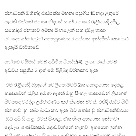
ජනාධිපති මහින්ද රාජපක්ෂ මහතා පසුගිය 1වනදා උතුරේ
පැවති එක්සත් ජනතා නිදහස් සංන්ධානයේ රුලියකදී දමිළ
සහෝදර ජනතාව අමතා සිංහලෙන් සහ දමිළ භාෂා
ෙදෙකන්ම ඔවුන් අපහසුතාවයට පත්වන අන්දමින් කතා කර
ඇතැයි වාර්තාවේ.
සන්ඩේ ටයිම්ස් වෙබ් අඩිවිය ඊයේත්(4), ලංකා ටෘත් වෙබ්
අඩවිය පසුගිය 3 දාත් මේ පිළිබද වර්තාකර ඇත.
‛එම රැළියේදී ඔහුගේ ටෙලිපොම්ටර් 2ක යොදාගෙන දෙමළ
භාෂාවෙන් රැළිය අමතා ඇතත් ඔහු සිංහල භාෂාවෙන් ලියාගත්
පිටපතද වරද්දා උඡ්ඡාරණය කර තිබෙන බවත්, එහිදී රැස්ව සිටි
ජනතාව ‛හූ’ තබා බාධා කර ඇත. ඊට කෝප වූ ජනාධිපතිවරයා
‛ඔව් අපි සිංහළ, රටත් සිංහළ. ඒක හිංදා අහගෙන ඉන්නවා
දෙමළා. පණ්ඩිතකම් දොඩවන්නේ නැතුව. අහගෙන ඉන්න