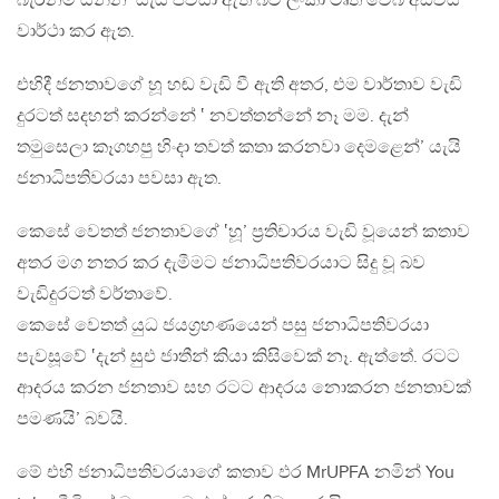
බැරිනම් යන්න’ යැයි පවසා ඇති බව ලංකා ටෘත් වෙබ් අඩවිය
වාර්ථා කර ඇත.
එහිදී ජනතාවගේ හූ හඬ වැඩි වී ඇති අතර, එම වාර්තාව වැඩි
දුරටත් සදහන් කරන්නේ ‛ නවත්තන්නේ නෑ මම. දැන්
තමුසෙලා කෑගහපු හිංදා තවත් කතා කරනවා දෙමළෙන්’ යැයි
ජනාධිපතිවරයා පවසා ඇත.
කෙසේ වෙතත් ජනතාවගේ ‛හූ’ ප්‍රතිචාරය වැඩි වූයෙන් කතාව
අතර මග නතර කර දැමීමට ජනාධිපතිවරයාට සිදු වූ බව
වැඩිදුරටත් වර්තාවේ.
කෙසේ වෙතත් යුධ ජයග්‍රහණයෙන් පසු ජනාධිපතිවරයා
පැවසූවේ ‛දැන් සුඑ ජාතීන් කියා කිසිවෙක් නෑ. ඇත්තේ. රටට
ආදරය කරන ජනතාව සහ රටට ආදරය නොකරන ජනතාවක්
පමණයි’ බවයි.
මේ එහි ජනාධිපතිවරයාගේ කතාව ඵර MrUPFA නමින් You