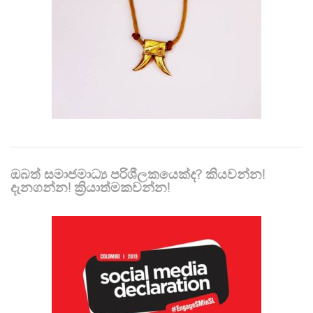
ඔබත් සමාජමාධ්‍ය පරිශීලකයෙක්ද? කියවන්න!
දැනගන්න! ක්‍රියාත්මකවන්න!