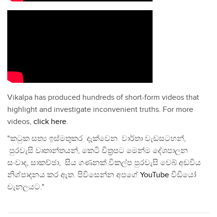
Vikalpa has produced hundreds of short-form videos that
highlight and investigate inconvenient truths. For more
videos,
click here
.
"කටුක සත්‍ය ඉස්මතුකර දැක්වෙන වාර්තා වැඩසටහන්,
පුරවැසි වෘතාන්තයන්, කෙටි චිත්‍රපට මෙන්ම දේශපාලන
සංවාද, සාකච්ඡා, සිය ගණනක් විකල්ප පුරවැසි වෙබ් අඩවිය
නිශ්පාදනය කර ඇත. පිවිසෙන්න අපගේ
YouTube
වීඩියෝ
චැනලයට."