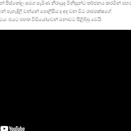
ඩීන් පිස්තෝල සමග පැමිණ නිරායුද මිනිසුන්ට තර්ජනය කරමින් පහර 
න් පැහැදිලි වන්නේ පොලීසිය ද අද වන විට රාජපක්ෂගේ
ය. එයට පහත වීඩියෝවෙන් මනාවට පිළිබිබු වෙයි.