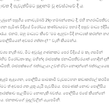
වත දී පැවැත්වීමට සූදානම් වූ අවස්ථාවේ දී ය.
බුනේ පසුගිය නොවැම්බර් 21දා හම්බන්තොට දී, එහි නගරාධිපතිව
 රැගෙන පැමිණ වීදියේ විරෝධය කණ්ඩායමට පහර දී පසුව මාධ්‍ය ඉදිර
ැය. එනම්, ඔහු මාධ්‍යට කීවේ ‘මම ඇහුවා වීදි නාට්‍යක් කරන්න න
ලීසියෙන් අවසර ගත්තා ද? ‘‘ වැනි කියමන්ය.
 අවශ්‍ය නැති බව, මීට අවුරුදු ගණනකට පෙර වීදියේ ම කෑ ගසමින්
හිව විරෝධතා කළ මහින්ද රාජපක්ෂ ජනාධිපතිවරයාත් හොදින් දනී
ධිපති, රාජපක්ෂගේ බත්බැලයා උවත් ඒවා නොදන්නේ බත්බැලයෙක
ිල ඇදුම් ඇදගෙන, පොලීසිය සාමකාමී වැඩසටහන කඩාකප්පල් කරමින
කිරීමට ත් අවසර ගත යුතු යැයි පැවසීමය. එපමණක් නොව පොලීසිය
ආරක්ෂාව සැලසීමට නොහැකි බවත්ය. පොලීසිය එසේ කියන්නේ
්ටය. ජනතාවගේ මුදල්වලින් යැපෙමිනි.