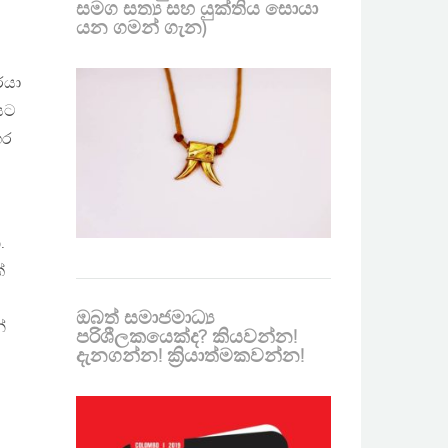
සමග සත්‍ය සහ යුක්තිය සොයා
යන ගමන් ගැන)
රයා
ියට
ගර
.
්
ඔබත් සමාජමාධ්‍ය
්
පරිශීලකයෙක්ද? කියවන්න!
දැනගන්න! ක්‍රියාත්මකවන්න!