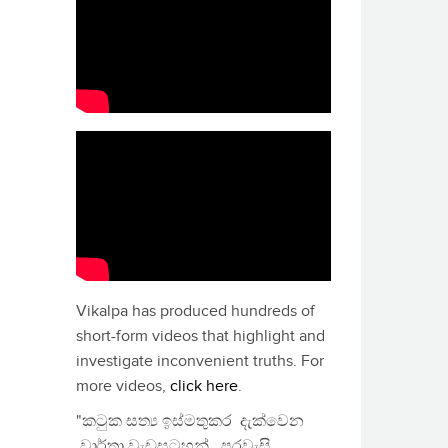
Vikalpa has produced hundreds of
short-form videos that highlight and
investigate inconvenient truths. For
more videos,
click here
.
"කටුක සත්‍ය ඉස්මතුකර දැක්වෙන
වාර්තා වැඩසටහන්, පුරවැසි