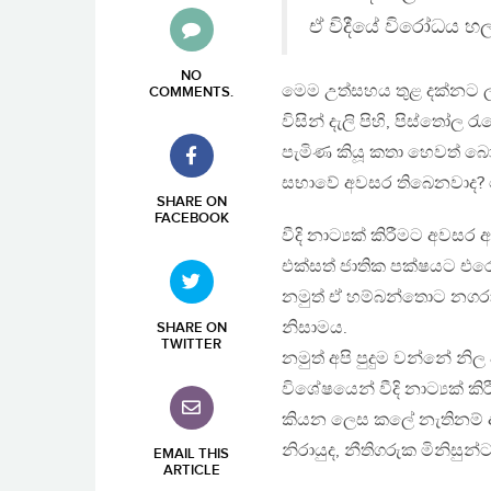
ඒ විදීයේ විරෝධය හලා
NO
මෙම උත්සහය තුළ දක්නට ලැ
COMMENTS
.
විසින් දැලි පිහි, පිස්තෝල
පැමිණ කියූ කතා හෙවත් බොර
සභාවේ අවසර තිබෙනවාද? පො
SHARE ON
FACEBOOK
වීදි නාට්‍යක් කිරීමට අවසර
එක්සත් ජාතික පක්ෂයට එරෙ
නමුත් ඒ හම්බන්තොට නගරා
නිසාමය.
SHARE ON
TWITTER
නමුත් අපි පුදුම වන්නේ න
විශේෂයෙන් වීදි නාට්‍යක් 
කියන ලෙස කලේ නැතිනම් 
නිරායුද, නීතිගරුක මිනිසුන
EMAIL THIS
ARTICLE