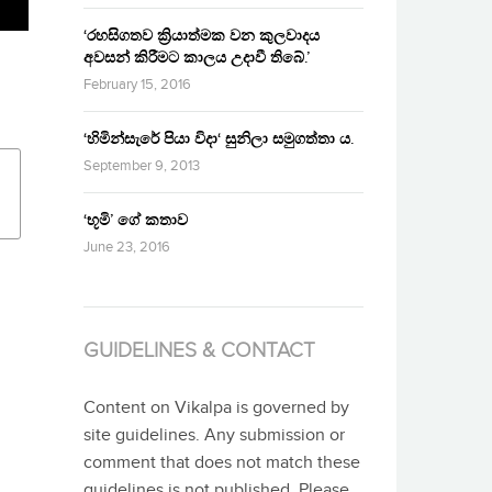
‘රහසිගතව ක්‍රියාත්මක වන කුලවාදය
අවසන් කිරීමට කාලය උදාවී තිබේ.’
February 15, 2016
‘හිමින්සැරේ පියා විදා‘ සුනිලා සමුගත්තා ය.
September 9, 2013
‘භූමි’ ගේ කතාව
June 23, 2016
GUIDELINES & CONTACT
Content on Vikalpa is governed by
site guidelines. Any submission or
comment that does not match these
guidelines is not published. Please