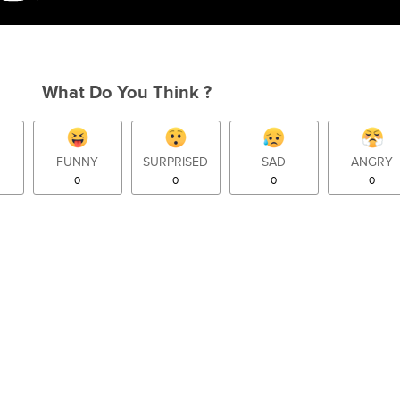
What Do You Think ?
FUNNY
SURPRISED
SAD
ANGRY
0
0
0
0