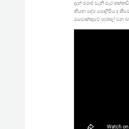
දැන් එරාජ් වැනි මැර තක්ක
කියන දේම පොලීසිය ද කීමෙ
ඔඩොක්කුවේ හුරතල් වන බව