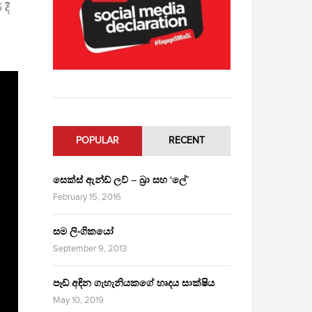
දී
POPULAR
RECENT
සෙක්ස් ඇන්ඩ් ලව් – බ්‍රා සහ ‘ලේ’
February 15, 2016
සම ලිංගිකයෝ
September 9, 2013
පෑඩ් අඳින ගැහැනියකගේ හෘදය සාක්ෂිය
May 10, 2019