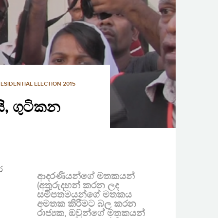
ESIDENTIAL ELECTION 2015
, ගුටිකන
ර
ආදරණීයන්ගේ මතකයන්
(අතුරුදහන් කරන ලද
සමීපතමයන්ගේ මතකය
අමතක කිරීමට බල කරන
රාජ්‍යක, ඔවුන්ගේ මතකයන්