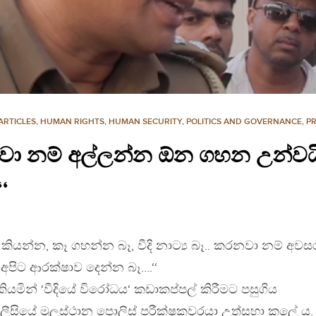
ARTICLES
,
HUMAN RIGHTS
,
HUMAN SECURITY
,
POLITICS AND GOVERNANCE
,
PR
නවා නම් අල්ලන්න ඕන ගහන උන්වයි
‘
දු කියන්න, කෑ ගහන්න බෑ, වීදි නාට්‍ය බෑ.. කරනවා නම් අවස
අපිට ආරක්ෂාව දෙන්න බෑ….‘‘
මින් ‘වීදියේ විරෝධය‘ කඩාකප්පල් කිරීමට පසුගිය
සියේ මූලස්ථාන පොලිස් පරීක්ෂකවරයා උත්සහා කලේ ය.