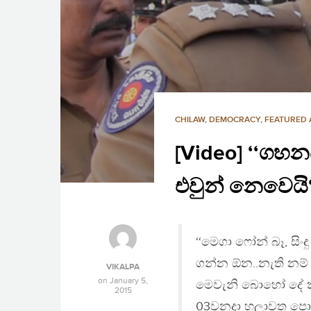
CHILAW
,
DEMOCRACY
,
FEATURED 
[Video] ‘‘ගහ
එවුන් නෙවෙයි‘
‘‘මෙගා ෆෝන් බෑ, සිං
ගන්න ඕන..නැති නම් 
VIKALPA
on
January 5,
මෙවැනි බොහෝ දේ කිය
2015
03වනදා හලාවත පොලී