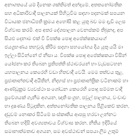
අනාගතයේ යම් දිනෙක ශක්තිමත් අන්දමේ, අතතනෝමතික
සහ අධිකාරිවාදී පාලනයක් පිහිටුවීම සඳහා පදනමක් සපයන
විධායක ජනාධිපති ක‍්‍රමය අහෝසි කළ යුතු බව මම දැඩි ලෙස
විශ්වාස කරමි. අප අතර දේශපාලන වෙනස්කම් තිබුනද, අප
සියළු දෙනාම එක් වී විපක්ෂ පොදු අපේක්ෂකයාගේ
ජයග‍්‍රහණය තහවුරු කිරීම සදහා සහයෝගය දිය යුතු යයි මා
ඉල්ලා සිටින්නේ ඒ නිසා ය. විපක්ෂ පොදු අපේක්ෂකයා විසින්
යෝජනා කර තිබෙන ප‍්‍රතිපත්ති ස්ථාවරයන් හා වැඩසටහන
යහපාලනය කෙරෙහි වඩා හිතවාදී වෙයි. මෙම තත්වය තුළ,
ප‍්‍රජාතාන්තවාදී අයිතීන්, නිදහස් හා ප‍්‍රජාතාන්ත‍්‍රික වටිනාකම් හා
ආණ්ඩුක‍්‍රම ව්‍යවස්ථා සංශෝධන කෙරෙහි පොදු සම්මත වාදී
ප‍්‍රවේශයක් ගැනීම අගයන, ඥාති සංග‍්‍රහ, පවුල් පාලනය, වංචාව
හා දූෂණය පිටුදකින, අත්තනෝමතික පාලනය පිළිකෙව් කරන,
දඬුවම් නොකර සිටීමේ සංස්කෘතිය ආපසු හරවා ලන්නට
තිබෙන හදිසි අවශ්‍යතාවය විශ්වාස කරන, නීතිය ඉදිරියේ
සමානාත්මතාව අගයන, සම අවස්ථාවන් සපයා ලීම උතුම්