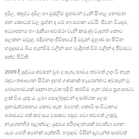
දමිල, කදුරට දමිල හා මුස්ලිම් ප‍්‍රජාවන් වැනි සිංහළ නොවන
ජන කොටස් වල ප‍්‍රශ්න ද මේ හා සමාන වෙයි. ජීවන වියදම,
අධ්‍යාපනය හා රුකියා අවස්ථා වැනි කරුණු වැදගත් කොට
සලකන ඔවුහු, එදිනෙදා ජීවිතයේ දී ඔවුන් මුහුණ පා සිටින
හමුදාමය බිය ගැන්වීම් වලින් සහ මැදිහත් වීම් වලින් ද පීඩාවට
පත්ව සිටිති.
2009 දී යුද්ධය අවසන් වුව ද සැබෑ සාමය තවමත් උදා වී නැත.
රදවා තබාගෙන සිටින දහස් ගණනක් හැරෙන්නට අවතැන් වූ
බොහොමයක් දෙනා නැවත පදිංචි කරවීම ගැන රජය ප‍්‍රශංසාවට
ලක් විය යුතු ය. ළමා සොල්දාදුවන් ද සාර්ථක ලෙස
පුනරුත්ථාපනය කොට ඇත. එහෙත්, කොටි සංවිධානය
පරාජයට පත් කර සය වසකට පසුව පවා තවමත් උතුරු
නැගෙනහිර පළාත්වල යුදමය පරිපාලනයක් පවත්වා ගෙන
යෑම මෙහි අනෙක් පැත්තයි. හමුදාව විසින් දැවැන්ත සාරවත්