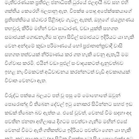
මැතිවරණයක ප‍්‍රතිඵල ජනාධිපති ධුරයේ ඵලදායී බව සහ එහි
ශක්තිය කෙරෙහි බලපානු ඇත. විපක්ෂ පොදු අපේක්ෂකයාගේ
ප‍්‍රතිපත්තිමය ස්ථාවර පිළිබඳව ගැටලූ ඇතත්, ඔහුගේ ජයග‍්‍රහණය
තහවුරු කිරීම මඟින් වඩා සාධාරණ, වඩා යුක්ති සහගත
සමාජයක් ගොඩනැගීම ස`දහා සිවිල් සමාජයට ඉදිරියට යා හැකි
වෙන අන්දමේ කුඩා පරිමාණයේ හෝ ප‍්‍රජාතාන්ත‍්‍රවාදී වාසි
සහගත තත්වයක් නිර්මාණය කර ගත හැකි වෙනු ඇතැයි මම
විශ්වාස කරමි. එයින් වඩා පුළුල් සංවාදයකටත් දැනුවත්බව
ඉහළ නැංවීමකටත් අධිවාචනය කරන්නටත් වැඩි අවකාශයක්
විවෘත වෙනවා ඇත.
විරුද්ධ පක්ෂය බලයට පත් වූ පසු මේ මොහොතේ ඔවුන්
පොරොන්දු වී තිබෙන දේවල් ඉටු නොකර සිටින්නට සහජ ඉඩ
කඩක් තිබෙන බව ඇත්ත ය. එසේ වූවත්, වෙනස් වීම සඳහා අද
පවතින ජනතා අභිලාෂය දිගටම පවත්වා ගැනීම මඟින් එසේ
වෙනස් වීමට ඇති ගතිකත්වය ඉදිරියට පවත්වා ගෙන යා හැකි