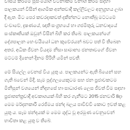
වාසය කිරීමේ සුසංයෝගී වටිනාකම් විනාශ කිරීම සදහා
පාලකයන් විසින් ආගමික අන්තවාදී කල්ලිවලට අනුග‍්‍රහය ලබා
දී ඇත. මීට පෙර කවරදාකවත් දකින්නට නොතිබූ මට්ටමේ
වංචාවේ, දූෂණයේ, ඥාති සංග‍්‍රහයේ හා ගජමිතුරු ධනවාදයේ
සංස්කෘතියක් ඔවුන් විසින් බිහි කර තිබේ. පාලකයන්ගේ
දේශපාලන හෙංචයියෝ ධන කුවේරයන් බවට පත් වී තිබෙන
අතර, අධික ජීවන වියදම නිසා සාමාන්‍ය ජනතාවගේ ජීවන
මට්ටම් දිනෙන් දිනම පිරිහී යමින් පවතී.
මේ සියල්ල වෙනස් විය යුතු ය. පාලකයන්ට ඇති බියෙන් සහ
ගැති බවෙන් මිදී, සෑම පුද්ගලයෙකුටම සහ ජන ප‍්‍රජාවකටම
මිනිසුන් වශයෙන් නිදහසේ හා සාධාරණ ලෙස ජීවත් වීම සඳහා
ප‍්‍රජාතන්ත‍්‍රවාදී අවකාශයක් බිහි කර ගැනීමට 2015 ජනවාරි 8දා
මෙම මර්දනකාරී රෙජිමය ඡන්ද බලය පාවිච්චි කොට ඉවත් කළ
යුතු ය. සෑම ඡන්දයක් ම මෙම ශුද්ධ වූ අරමුණ වෙනුවෙන්
භාවිතා කළ යුතු ව තිබේ.