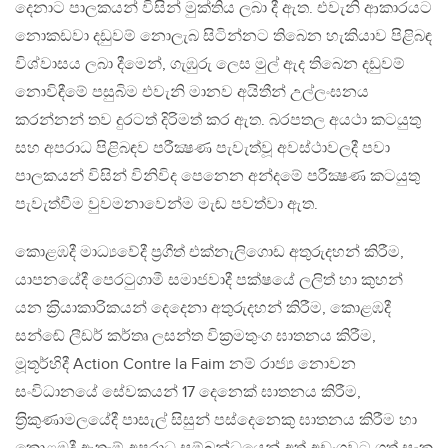
දෙනාට පාලකයන් විසින් මුක්තිය ලබා දී ඇත. එවැනි ආකාරයට
නොකඩවා දඩුවම් නොලැබ සිටින්නට තිබෙන හැකියාව පිළිබඳ
විශ්වාසය ලබා දීමෙන්, ගැඹුරු ලෙස මුල් ඇද තිබෙන දඩුවම්
නොවිඳීමේ පසුබිම එවැනි මානව අයිතීන් උල්ලංඝනය
කරන්නන් තව දුරටත් දිරිමත් කර ඇත. බරපතල අයථා කටයුතු
සහ අපරාධ පිළිබඳව පරීක්‍ෂණ පැවැත්වූ අවස්ථාවලදී පවා
පාලකයන් විසින් විනිවිද පෙනෙන අන්දමේ පරීක්‍ෂණ කටයුතු
පැවැත්වීම වුවමනාවෙන්ම මැඬ පවත්වා ඇත.
කොළඹදී මාධ්‍යවේදී ප‍්‍රගීත් එක්නැලිගොඩ අතුරුදහන් කිරීම,
යාපනයේදී පෙරටුගාමී සමාජවාදී පක්ෂයේ ලලිත් හා කුහන්
යන ක‍්‍රියාකාරිකයන් දෙදෙනා අතුරුදහන් කිරීම, කොළඹදී
සන්ඬේ ලීඩර් කර්තෘ ලසන්ත වික‍්‍රමතුංග ඝාතනය කිරීම,
මූතූර්හිදී Action Contre la Faim නම් රාජ්‍ය නොවන
සංවිධානයේ සේවකයන් 17 දෙනෙක් ඝාතනය කිරීම,
ත‍්‍රිකුණාමලයේදී පාසැල් සිසුන් පස්දෙනෙකු ඝාතනය කිරීම හා