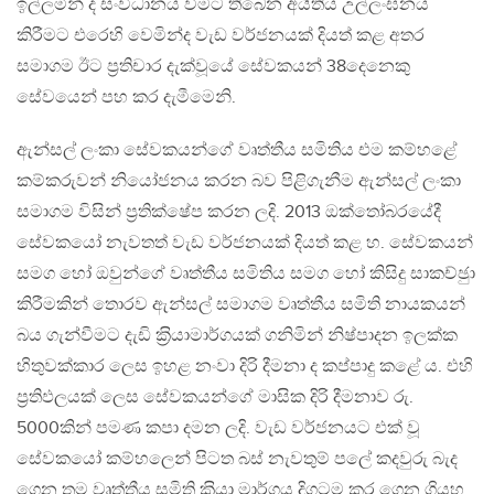
ඉල්ලමින් ද සංවිධානය වීමට තිබෙන අයිතිය උල්ලංඝනය
කිරීමට එරෙහි වෙමින්ද වැඩ වර්ජනයක් දියත් කළ අතර
සමාගම ඊට ප‍්‍රතිචාර දැක්වූයේ සේවකයන් 38දෙනෙකු
සේවයෙන් පහ කර දැමීමෙනි.
ඇන්සල් ලංකා සේවකයන්ගේ වෘත්තීය සමිතිය එම කම්හළේ
කම්කරුවන් නියෝජනය කරන බව පිළිගැනීම ඇන්සල් ලංකා
සමාගම විසින් ප‍්‍රතික්ෂේප කරන ලදි. 2013 ඔක්තෝබරයේදී
සේවකයෝ නැවතත් වැඩ වර්ජනයක් දියත් කළ හ. සේවකයන්
සමග හෝ ඔවුන්ගේ වෘත්තීය සමිතිය සමග හෝ කිසිදු සාකච්ඡුා
කිරීමකින් තොරව ඇන්සල් සමාගම වෘත්තීය සමිති නායකයන්
බය ගැන්වීමට දැඩි ක‍්‍රියාමාර්ගයක් ගනිමින් නිෂ්පාදන ඉලක්ක
හිතුවක්කාර ලෙස ඉහළ නංවා දිරි දීමනා ද කප්පාදු කළේ ය. එහි
ප‍්‍රතිඵලයක් ලෙස සේවකයන්ගේ මාසික දිරි දීමනාව රු.
5000කින් පමණ කපා දමන ලදි. වැඩ වර්ජනයට එක් වූ
සේවකයෝ කම්හලෙන් පිටත බස් නැවතුම් පලේ කදවුරු බැද
ගෙන තම වෘත්තීය සමිති ක‍්‍රියා මාර්ගය දිගටම කර ගෙන ගියහ.