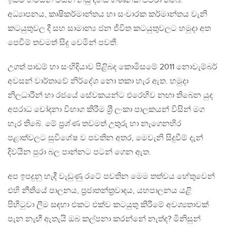
ඉඩම් හිමියන් විසින් නඩු දහස් ගණනක් පවරා තිබේ.
අධ්‍යාපනය, කෘෂිකර්මාන්තය හා සංචාරක කර්මාන්තය වැනි
කටයුතුවල දී සහ සාමාන්‍ය ජන ජීවිත කටයුතුවලට හමුදා අත
පෙවීම් තවමත් සිදු වෙමින් පවතී.
උගත් පාඩම් හා සංහිදියාව පිළිබද කොමිසමේ 2011 නොවැම්බර්
අවසන් වාර්තාවේ නිර්දේශ නො තකා හැර ඇත. හමුදා
නිලධාරීන් හා රජයේ සේවකයන්ට එරෙහිව නඟා තිබෙන යුද
අපරාධ චෝදනා විභාග කිරීම ශ‍්‍රී ලංකා පාලකයන් විසින් මග
හැර තිබේ. මේ ප‍්‍රශ්ණ තවමත් උතුරු හා නැගෙනහිර
පළාත්වලට සුවිශේෂ ව පවතින අතර, මෙවැනි සිදුවීම් දැන්
දිවයින පුරා බල පාන්නට පටන් ගෙන ඇත.
අප ඉපදුනු හැදී වැඩුණු රටේ පවතින මෙම තත්වය හේතුවෙන්
එහි නීතියේ පාලනය, ප‍්‍රජාතන්ත‍්‍රවාදය, යහපාලනය යළි
පිහිටුවා ලීම සඳහා එකට එක්ව කටයුතු කිරීමේ අවශ්‍යතාවක්
පැන නැඟී ඇතැයි ඔබ කල්පනා කරන්නේ නැත්ද? මිනිසුන්