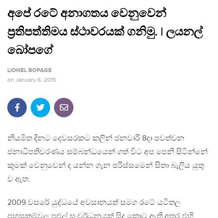
අපේ රටේ අනාගතය වෙනුවෙන්
ප‍්‍රතිපත්තිමය ස්ථාවරයක් ගනිමු. | ලයනල්
බෝපගේ
LIONEL BOPAGE
on
January 6, 2015
නියමිත දිනට දෙවසරකට කලින් ජනවාරි 8දා පවත්වන
ජනාධිපතිවරණය සම්බන්ධයෙන් ගත් විට අප පෙනී සිටින්නේ
කුමක් වෙනුවෙන් ද යන්න ගැන පරිස්සමෙන් සිතා බැලිය යුතු
ව ඇත.
2009 වසරේ යුද්ධයේ අවසානයත් සමග රටේ යටිතල
පහසුකම්වල පුළුල් සංවර්ධනයක් සිදු කොට ඇති අතර එහි