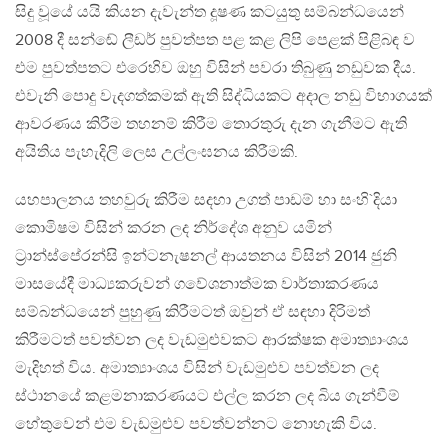
සිදු වූයේ යයි කියන දැවැන්ත දූෂණ කටයුතු සම්බන්ධයෙන්
2008 දී සන්ඬේ ලීඩර් පුවත්පත පළ කළ ලිපි පෙළක් පිළිබඳ ව
එම පුවත්පතට එරෙහිව ඔහු විසින් පවරා තිබුණු නඩුවක දීය.
එවැනි පොදු වැදගත්කමක් ඇති සිද්ධියකට අදාල නඩු විභාගයක්
ආවරණය කිරීම තහනම් කිරීම තොරතුරු දැන ගැනීමට ඇති
අයිතිය පැහැදිලි ලෙස උල්ලංඝනය කිරීමකි.
යහපාලනය තහවුරු කිරීම සදහා උගත් පාඩම් හා සංහි`දියා
කොමිෂම විසින් කරන ලද නිර්දේශ අනුව යමින්
ට‍්‍රාන්ස්පේරන්සි ඉන්ටනැෂනල් ආයතනය විසින් 2014 ජුනි
මාසයේදී මාධ්‍යකරුවන් ගවේශනාත්මක වාර්තාකරණය
සම්බන්ධයෙන් පුහුණු කිරීමටත් ඔවුන් ඒ සඳහා දිරිමත්
කිරීමටත් පවත්වන ලද වැඩමුළුවකට ආරක්ෂක අමාත්‍යාංශය
මැදිහත් විය. අමාත්‍යාංශය විසින් වැඩමුළුව පවත්වන ලද
ස්ථානයේ කළමනාකරණයට එල්ල කරන ලද බිය ගැන්වීම්
හේතුවෙන් එම වැඩමුළුව පවත්වන්නට නොහැකි විය.