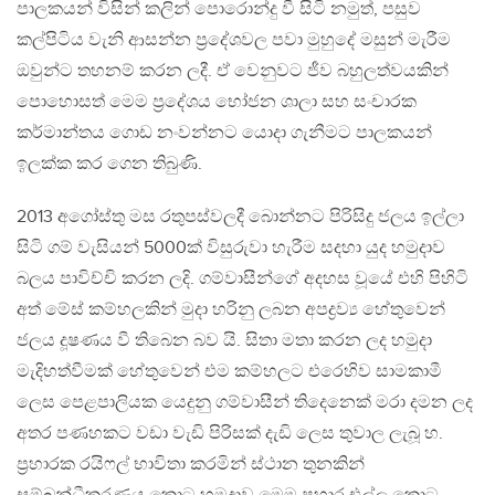
පාලකයන් විසින් කලින් පොරොන්දු වී සිටි නමුත්, පසුව
කල්පිටිය වැනි ආසන්න ප‍්‍රදේශවල පවා මුහුදේ මසුන් මැරීම
ඔවුන්ට තහනම් කරන ලදී. ඒ වෙනුවට ජීව බහුලත්වයකින්
පොහොසත් මෙම ප‍්‍රදේශය භෝජන ශාලා සහ සංචාරක
කර්මාන්තය ගොඩ නංවන්නට යොදා ගැනීමට පාලකයන්
ඉලක්ක කර ගෙන තිබුණි.
2013 අගෝස්තු මස රතුපස්වලදී බොන්නට පිරිසිදු ජලය ඉල්ලා
සිටි ගම් වැසියන් 5000ක් විසුරුවා හැරීම සදහා යුද හමුදාව
බලය පාවිච්චි කරන ලදි. ගම්වාසීන්ගේ අදහස වූයේ එහි පිහිටි
අත් මේස් කම්හලකින් මුදා හරිනු ලබන අපද්‍රව්‍ය හේතුවෙන්
ජලය දූෂණය වී තිබෙන බව යි. සිතා මතා කරන ලද හමුදා
මැදිහත්වීමක් හේතුවෙන් එම කම්හලට එරෙහිව සාමකාමී
ලෙස පෙළපාලියක යෙදුනු ගම්වාසීන් තිදෙනෙක් මරා දමන ලද
අතර පණහකට වඩා වැඩි පිරිසක් දැඩි ලෙස තුවාල ලැබූ හ.
ප‍්‍රහාරක රයිෆල් භාවිතා කරමින් ස්ථාන තුනකින්