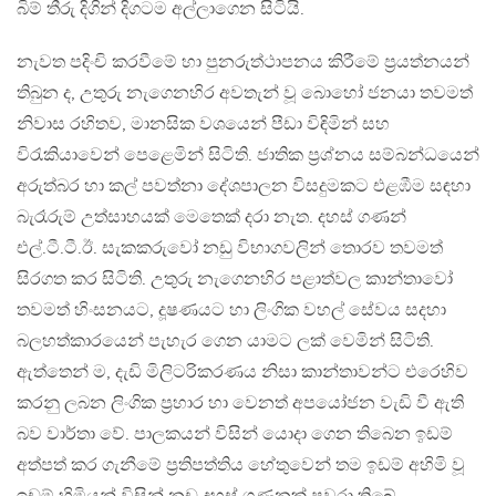
බිම් තීරු දිගින් දිගටම අල්ලාගෙන සිටියි.
නැවත පදිංචි කරවීමේ හා පුනරුත්ථාපනය කිරීමේ ප‍්‍රයත්නයන්
තිබුන ද, උතුරු නැගෙනහිර අවතැන් වූ බොහෝ ජනයා තවමත්
නිවාස රහිතව, මානසික වශයෙන් පීඩා විඳිමින් සහ
විරැකියාවෙන් පෙළෙමින් සිටිති. ජාතික ප‍්‍රශ්නය සම්බන්ධයෙන්
අරුත්බර හා කල් පවත්නා දේශපාලන විසදුමකට එළඹීම සඳහා
බැරෑරුම් උත්සාහයක් මෙතෙක් දරා නැත. දහස් ගණන්
එල්.ටී.ටී.ඊ. සැකකරුවෝ නඩු විභාගවලින් තොරව තවමත්
සිරගත කර සිටිති. උතුරු නැගෙනහිර පළාත්වල කාන්තාවෝ
තවමත් හිංසනයට, දූෂණයට හා ලිංගික වහල් සේවය සදහා
බලහත්කාරයෙන් පැහැර ගෙන යාමට ලක් වෙමින් සිටිති.
ඇත්තෙන් ම, දැඩි මිලිටරිකරණය නිසා කාන්තාවන්ට එරෙහිව
කරනු ලබන ලිංගික ප‍්‍රහාර හා වෙනත් අපයෝජන වැඩි වී ඇති
බව වාර්තා වේ. පාලකයන් විසින් යොදා ගෙන තිබෙන ඉඩම්
අත්පත් කර ගැනීමේ ප‍්‍රතිපත්තිය හේතුවෙන් තම ඉඩම් අහිමි වූ