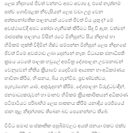
ලෙස නිදහසේ ජීවත් වන්නට අපට අවශ්‍ය ද, එසේ නැත්නම්
සත්ව ගොවිපළක නිවැසියන් ලෙස වඩා උග‍්‍ර වෙන
අත්තනෝමතික පාලනයක් යටතේ ජීවත් විය යුතු ද? මේ
අවස්ථාවේදී අපට තෝරා ගැනීමක් කිරීමට සිදු වී ඇත. වත්මන්
රාජපක්ෂ පාලනය විසින් රටේ මිනිසුන්ට සිය නිදහස් හා
හිමිකම් භුක්ති විදිමින් ශිෂ්ට සම්පන්න මිනිසුන් ලෙස නිදහසේ
ජීවත් වීමේ අවස්ථාව ලබා දෙන්නේ නැත. විධායක ජනාධිපති
ක‍්‍රමය යටතේ පාලක හවුලේ අපවිත‍්‍ර දේශපාලන උවමනාවන්
වෙනුවෙන් නීතිය ක‍්‍රියාවේ යෙදවීමේ ආයතන හා අධිකරණය
භාවිතා කිරීම, හිංසනය, බිය ගැන්වීම, ප‍්‍රචණ්ඩත්වය,
පැහැරගෙන යාම්, අතුරුදහන් කිරීම්, දේශපාලන විරුද්ධවාදීන්,
ජනමාධ්‍යකරුවන් හා මානව හිමිකම් ක‍්‍රියාකාරිකයන් අධිකරණ
පටිපාටියට පරිබාහිර ලෙස ඝාතනය කිරීම් යනාදිය රෙජිමයේ
ජාන තුළ නිදන්ගතව තිබෙන බව පෙනෙන්නට තිබේ.
විවිධ සමාජ සංස්කෘතික පසුබිම්වලට අයත් ජනයා එකට එක්ව