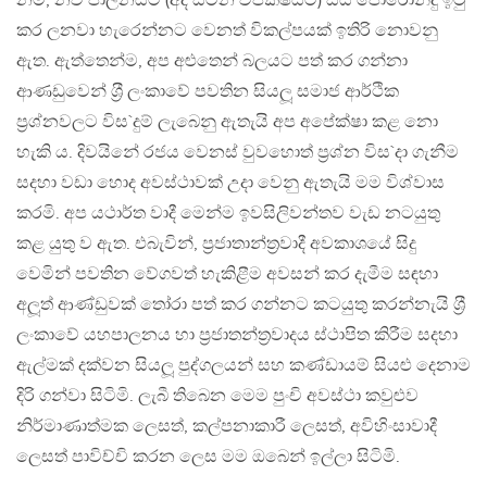
නම්, නව පාලනයට (අද සිටින විපක්ෂයට) සිය පොරොන්දු ඉටු
කර ලනවා හැරෙන්නට වෙනත් විකල්පයක් ඉතිරි නොවනු
ඇත. ඇත්තෙන්ම, අප අළුතෙන් බලයට පත් කර ගන්නා
ආණඩුවෙන් ශ‍්‍රී ලංකාවේ පවතින සියලූ සමාජ ආර්ථික
ප‍්‍රශ්නවලට විස`දුම් ලැබෙනු ඇතැයි අප අපේක්ෂා කළ නො
හැකි ය. දිවයිනේ රජය වෙනස් වුවහොත් ප‍්‍රශ්න විස`දා ගැනීම
සදහා වඩා හොද අවස්ථාවක් උදා වෙනු ඇතැයි මම විශ්වාස
කරමි. අප යථාර්ත වාදී මෙන්ම ඉවසිලිවන්තව වැඩ නටයුතු
කළ යුතු ව ඇත. එබැවින්, ප‍්‍රජාතාන්ත‍්‍රවාදී අවකාශයේ සිදු
වෙමින් පවතින වේගවත් හැකිළීම අවසන් කර දැමීම සඳහා
අලූත් ආණ්ඩුවක් තෝරා පත් කර ගන්නට කටයුතු කරන්නැයි ශ‍්‍රී
ලංකාවේ යහපාලනය හා ප‍්‍රජාතන්ත‍්‍රවාදය ස්ථාපිත කිරීම සදහා
ඇල්මක් දක්වන සියලූ පුද්ගලයන් සහ කණ්ඩායම් සියළු දෙනාම
දිරි ගන්වා සිටිමි. ලැබී තිබෙන මෙම පුංචි අවස්ථා කවුළුව
නිර්මාණාත්මක ලෙසත්, කල්පනාකාරී ලෙසත්, අවිහිංසාවාදී
ලෙසත් පාවිච්චි කරන ලෙස මම ඔබෙන් ඉල්ලා සිටිමි.