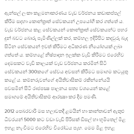
ඇන්සල් ලංකා කළමනාකරණය වැඩ වර්ජනය කඩාකප්පල්
කිරීම සදහා කොන්ත‍්‍රාත් සේවකයන් උපයෝගී කර ගත්තේ ය.
වැඩ වර්ජනය කළ සේවකයන් කොන්ත‍්‍රාත් සේවකයන්ට පහර
දුන් බවට බොරු පැමිණිල්ලක් කර, කම්හල ඉදිරිපිට කදවුරු බැද
සිටින සේවකයන් ඉවත් කිරීමට අධිකරණ නියෝගයක් ලබා
ගත්තේ ය. කම්හළේ නිෂ්පාදන ඉලක්ක වැඩි කිරීමට එරෙහිව
දෙමසකට වැඩි කාලයක් වැඩ වර්ජනය කරමින් සිටි
සේවකයන් 300කගේ සේවය අවසන් කිරීමට සමාගම කටයුතු
කළේ ය. කම්නරුවන්ගේ අයිතිවාසිකම් රකින්නේයයි
පවසමින් සිටි රාජපක්‍ෂ පාලනය සත්‍ය වශයෙන් කළේ
සමාගමේ අයිතිවාසිකම් ආරක්‍ෂා කර දීම පමණි.
2012 පෙබරවාරි මස හලාවතදී ළමයින් හා කාන්තාවන් ඇතුළු
ධීවරයන් 5000 කට වඩා වැඩි පිරිසක් ඞීසල් හා භූමිතෙල් මිළ
ඉහළ නැංවීමට එරෙහිව විරෝධය පෑහ. මෙම මිළ ඉහළ