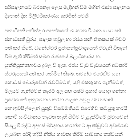
පරිපාලනයට බරපතළ ලෙස මැදිහත් වීම මගින් රාජ්‍ය පාලනය
දිනෙන් දින මිලිටරිකරණය කරමින් පවතී.
ජනාධිපති මහින්ද රාජපක්ෂගේ මධ්‍යගත විධානය යටතේ
ජනාධිපති ධුරය, පාලක හවුල හා රජය තනි ඒකකයක් බවට
පත් කර තිබේ. ධනේශ්වර ප‍්‍රජාතන්ත‍්‍රවාදයෙන් එවැනි විතැන්
වීම් ඇති කිරීමත් සමග රාජ්‍යයේ බලාධිකාරය හා
යුක්තියුක්තභාවය දුබල වී ඇත. රජය වැඩි වැඩියෙන් අධිකාරී
ස්වරූපයක් අත් කර ගනිමින් තිබේ. තමන්ට එරෙහිව යන
කොටස් බොරුවෙන් රැවටීමටත්, යළි එකතු කර ගැනීමටත්,
මිලයට ගැනීමටත් කැරට් අල සහ යෂ්ටි ප‍්‍රහාර යොදා ගන්නා
ප‍්‍රවේශයක් අනුගමනය කරන පාලක පවුල වඩ වඩාත්
නොඉවසිල්ලෙන් යුතුව විසම්මතියට එරෙහිව කටයුතු කරයි.
කොටි සංවිධානය නැවත නැඟී සිටීම වැළැක්වීමේ මුවාවෙන්
සියලූ විරුද්ධ අදහස් මර්දනය කරන්නට ආණ්ඩුවට අවස්ථාව
ලැබෙන පරිදි හදිසි නීතිය භාවිතා කිරීම සාමාන්‍ය තත්වයක්