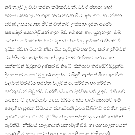
කම්හල්වල වැඩ කරන කම්කරුවන්, ධීවර ජනයා හෝ
ජනමාධ්‍යකරුවන් ගැන කථා කරන විට, අප කථා කරන්නේ
යමක් උපයාගෙන ජීවත් වන්නට උත්සාහ දරන අපේම
සහෝදර සහෝදරියන් ගැන බව අමතක කළ යුතු නැත. ඔබ
කරන්නාක් මෙන්ම ඔවුන්ද කරන්නේ ඔවුන්ගේ රැකියාව යි.
අධික ජීවන වියදම නිසා සිය පැවැත්ම තහවුරු කර ගැනීමටත්
වෘත්තීයමය ගරුත්වයෙන් යුතුව තම රැකියාව කර ගෙන
යන්නටත් ඔවුන්ට දුෂ්කර වී තිබේ. රැකියාව කිරීමේදී ඔවුන්ට
දිනපතාම පාහේ මුහුණ දෙන්නට සිදුවී ඇත්තේ බිය ගැන්වීම්
වලටත් මරණීය තර්ජන වලටත් ය. තර්ජන හා ගර්ජන
හේතුවෙන් ඔවුන්ට වෘත්තීයමය ගරුත්වයෙන් යුතුව රැකියාව
කරන්නට ද හැකියාව නැත. ඔබට දැකිය හැකි අන්දමට මේ
දෛනික ප‍්‍රශ්න විධායක ජනාධිපති ධුරය පිළිබඳව පවතින පූළුල්
ප‍්‍රශ්ණ සමඟ, එනම්, දිවයිනේ ප‍්‍රජාතන්ත‍්‍රවාදය අහිමි කරමින්
පැවතීම, නීතියේ පාලනයක් නොමැති වීම හා යහපාලනයෙන්
තොර වීම සමග වෙන් නොකළ හැකි ලෙස බැඳී පවතී.