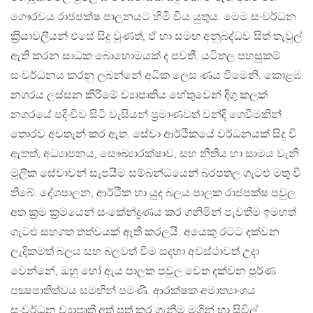
ගෞරවය රාජපක්ෂ පාලනයට හිමි විය යුතුය. මෙම සංවර්ධන
ක‍්‍රියාවලියන් එසේ සිදු වුණත්, ඒ හා සමඟ අනුබද්ධව සිත් තැවුල්
ඇති කරන සාධක බොහොමයක් ද පවතී. යටිතල පහසුකම්
සංවර්ධනය කරනු ලබන්නේ අධික ලෙස ණය වීමෙනි. කොළඹ
නගරය ලස්සන කිරීමේ ව්‍යාපෘතිය හේතුවෙන් දිගු කලක්
නගරයේ පදිංචිව සිටි වැසියන් ප‍්‍රමාණවත් වන්දි ගෙවීමකින්
තොරව අවතැන් කර ඇත. සේවා ආර්ථිකයේ වර්ධනයක් සිදු වී
ඇතත්, අධ්‍යාපනය, සෞඛ්‍යාරක්ෂාව, සහ නීතිය හා සාමය වැනි
මූලික සේවාවන් සැපයීම සම්බන්ධයෙන් බරපතල ගැටළු මතු වී
තිබේ. දේශපාලන, ආර්ථික හා යුද බලය පාලක රාජපක්ෂ පවුල
අත ක‍්‍රම ක‍්‍රමයෙන් සංකේන්ද්‍රණය කර ගනිමින් පැවතීම ඉමහත්
ගැටළු සහගත තත්වයක් ඇති කරලයි. අයෙකු රටට දක්වන
ලැදිකමත් බලය සහ බලවත් වීම සදහා අවස්ථාවත් උදා
වෙන්නේ, ඔහු හෝ ඇය පාලක පවුල වෙත දක්වන පූර්ණ
පක්‍ෂපාතිත්වය සමඟින් පමණි. ආරක්ෂක අමාත්‍යාංශය
සංවර්ධන ව්‍යාපෘති අත් පත් කර ගැනීම මගින් හා සිවිල්