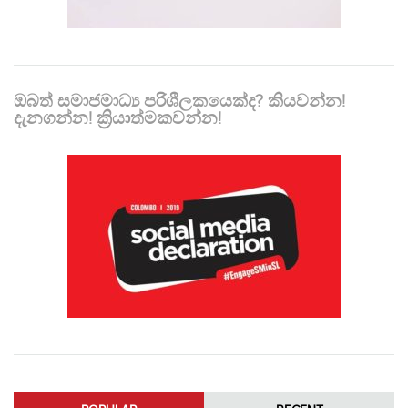
ඔබත් සමාජමාධ්‍ය පරිශීලකයෙක්ද? කියවන්න!
දැනගන්න! ක්‍රියාත්මකවන්න!