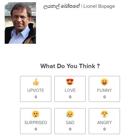
ලයනල් බෝපගේ
| Lionel Bopage
What Do You Think ?
UPVOTE
LOVE
FUNNY
0
0
0
SURPRISED
SAD
ANGRY
0
0
0