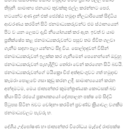
සම්බන්ධීකරණය කොට හමුදාව මෙම ප‍්‍රහාර එල්ල කොට
තිබුනි. සාමාන්‍ය ජනයාට තුවක්කු එල්ල කරන්නට පෙර,
භටයන්ට අණ දුන් එක් ජ්‍යේෂ්ඨ හමුදා නිලධාරියෙක් සිද්ධිය
ආවරණය කරමින් සිටි ජනමාධ්‍යකරුවන්ට එම ස්ථානයෙන්
පිට ව යන ලෙසට දැඩි නියෝගයක් කර ඇත. ඉවත් ව යාම
ප‍්‍රතික්ෂේප කළ ජනමාධ්‍යකරුවන්ට පසුව තම ජීවිත ගලවා
ගැනීම සඳහා පළා යන්නට සිදු විය. සොල්දාදුවන් විසින්
ජනමාධ්‍යකරුවන් ඉලක්ක කර ගැනීමෙන් පෙනෙන්නේ ඔවුහු
ජනමාධ්‍යකරුවන් පැහැදිලිව තෝරා වෙන් කරගෙන සිටි බවයි.
ජනමාධ්‍යකරුවන්ගේ මයික්‍රො චිප් අත්අඩංගුවට ගත් හමුදාව
කැමරා පොළවේ ගසා කුඩු කරන ලදී. සාමාන්‍යයෙන් කරන
අන්දමටම, මෙය ජාත්‍යන්තර කුමන්ත‍්‍රණයක කොටසක් බව
කියා සිටි රජයේ ප‍්‍රකාශකයෝ දේශපාලන පක්ෂ මේ සිද්ධි
පිටුපස සිටින බවට චෝදනා කරමින් ප‍්‍රචණ්ඩ ක‍්‍රියාවල වගකීම
ජනමාධ්‍යවලට පැවරූ හ.
දේශීය උද්ඝෝෂණ හා ජාත්‍යන්තර විරෝධය මැද්දේ රාජපක්ෂ