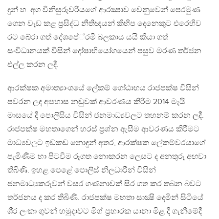
දුන් හ. අග විනිසුරුවරියගේ ආරක්‍ෂාව වෙනුවෙන් පෙරමුණ
ගෙන වැඩ කළ ප‍්‍රසිද්ධ නීතිඥයන් කිහිප දෙනෙකුට එරෙහිව
රට බේරා ගත් දේශපේ‍්‍රමී බලකාය යයි කියා ගත්
සංවිධානයක් විසින් දෝෂාභියෝගයෙන් පසුව මරණ තර්ජන
එල්ල කරන ලදී.
ආරක්ෂක අමාත්‍යාංශයේ ලේකම් ගෝඨාභය රාජපක්ෂ විසින්
පවරන ලද අපහාස නඩුවක් ආවරණය කිරීම 2014 මැයි
මාසයේ දී පොලිසිය විසින් ජනමාධ්‍යවලට තහනම් කරන ලදී.
රාජපක්ෂ මහතාගෙන් හරස් ප‍්‍රශ්න ඇසීම ආවරණය කිරීමට
මාධ්‍යවලට ඉඩකඩ නොදුන් අතර, ආරක්ෂක ලේකම්වරයාගේ
පැමිණීම හා පිටවීම රූගත නොකරන ලෙසට ද අනතුරු අඟවා
තිබිණි. ඉහළ පෙළේ පොලිස් නිලධාරීන් විසින්
ජනමාධ්‍යකරුවන් වසර ගණනාවක් සිර ගත කර තබන බවට
තර්ජනය ද කර තිබිණි. රාජපක්ෂ මහතා සාක්‍ෂි දෙමින් සිටියේ
ශී‍්‍ර ලංකා ගුවන් හමුදාවට මිග් ප‍්‍රහාරක යානා මිළ දී ගැනීමේදී