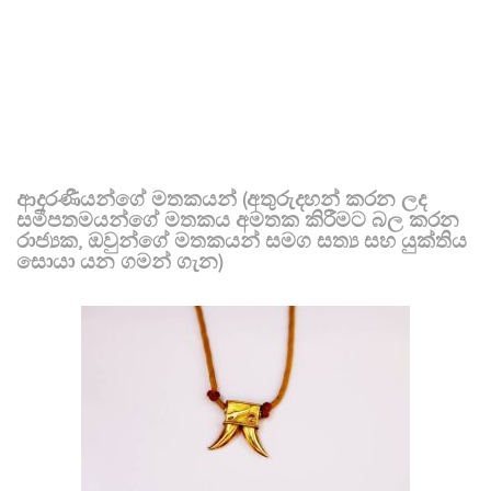
ආදරණීයන්ගේ මතකයන් (අතුරුදහන් කරන ලද
සමීපතමයන්ගේ මතකය අමතක කිරීමට බල කරන
රාජ්‍යක, ඔවුන්ගේ මතකයන් සමග සත්‍ය සහ යුක්තිය
සොයා යන ගමන් ගැන)