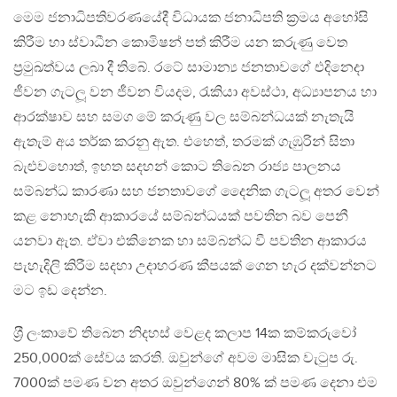
මෙම ජනාධිපතිවරණයේදී විධායක ජනාධිපති ක‍්‍රමය අහෝසි
කිරීම හා ස්වාධීන කොමිෂන් පත් කිරීම යන කරුණු වෙත
ප‍්‍රමුඛත්වය ලබා දී තිබේ. රටේ සාමාන්‍ය ජනතාවගේ එදිනෙදා
ජීවන ගැටලූ වන ජීවන වියදම, රැකියා අවස්ථා, අධ්‍යාපනය හා
ආරක්ෂාව සහ සමග මේ කරුණු වල සම්බන්ධයක් නැතැයි
ඇතැම් අය තර්ක කරනු ඇත. එහෙත්, තරමක් ගැඹුරින් සිතා
බැළුවහොත්, ඉහත සදහන් කොට තිබෙන රාජ්‍ය පාලනය
සම්බන්ධ කාරණා සහ ජනතාවගේ දෛනික ගැටලූ අතර වෙන්
කළ නොහැකි ආකාරයේ සම්බන්ධයක් පවතින බව පෙනී
යනවා ඇත. ඒවා එකිනෙක හා සම්බන්ධ වී පවතින ආකාරය
පැහැදිලි කිරීම සදහා උදාහරණ කීපයක් ගෙන හැර දක්වන්නට
මට ඉඩ දෙන්න.
ශ‍්‍රී ලංකාවේ තිබෙන නිදහස් වෙළද කලාප 14ක කම්කරුවෝ
250,000ක් සේවය කරති. ඔවුන්ගේ අවම මාසික වැටුප රු.
7000ක් පමණ වන අතර ඔවුන්ගෙන් 80% ක් පමණ දෙනා එම