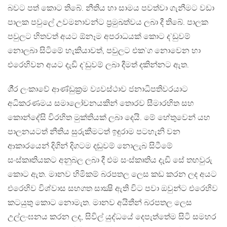
බවට පත් කොට තිබේ. නීතිය හා සාමය පවත්වා ගැනීමට වඩා
පාලක පවුලේ උවමනාවන්ට ප‍්‍රමුඛත්වය ලබා දී තිබේ. පාලක
පවුලට හිතවත් අයට ඕනෑම අපරාධයක් කොට ද`ඩුවම්
නොලබා සිටිමේ හැකියාවත්, පවුලට එක`ග නොවෙන හා
එරෙහිවන අයට දැඩි ද`ඩුවම් ලබා දීමත් දකින්නට ඇත.
ශී‍්‍ර ලංකාවේ ආණ්ඩුක‍්‍රම ව්‍යවස්ථාව ජනාධිපතිවරයාට
අධිකරණමය සමාලෝචනයකින් තොරව සීමාරහිත සහ
කොන්දේසි විරහිත මුක්තියක් ලබා දෙයි. මේ හේතුවෙන් යහ
පාලනයටත් නීතිය සුරුකීමටත් ඉඳුරාම පටහැනි වන
ආකාරයෙන් දිගින් දිගටම දඬුවම් නොලැබ සිටීමේ
සංස්කෘතියකට අනුබල ලබා දී එම සංස්කෘතිය දැඩි සේ තහවුරු
කොට ඇත. මානව හිමිකම් බරපතල ලෙස කඩ කරන ලද අයට
එරෙහිව විශ්වාස සහගත සාක්‍ෂි ඇති විට පවා ඔවුන්ට එරෙහිව
කටයුතු කොට නොමැත. මානව අයිතීන් බරපතල ලෙස
උල්ලංඝනය කරන ලද, සිවිල් යුද්ධයේ දෙපැත්තේම සිටි සමහර