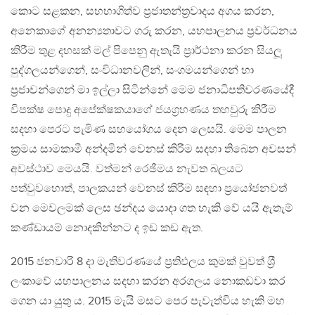
කොට සළකන, සහභාගිත්ව ප‍්‍රජාතන්ත‍්‍රවාදය අගය කරන,
අනෙකාගේ අනන්‍යතාවට ගරු කරන, යහපාලනය ප‍්‍රවර්ධනය
කිරීම තුළ දහසක් මල් පිපෙනු ඇතැයි ප‍්‍රාර්ථනා කරන සියලූ
පුද්ගලයන්ගෙන්, සංවිධානවලින්, සංගමයන්ගෙන් හා
ප‍්‍රජාවන්ගෙන් මා ඉල්ලා සිටින්නේ මෙම ජනාධිපතිවරණයේදී
විපක්ෂ පොදු අපේක්ෂකයාගේ ජයග‍්‍රහණය තහවුරු කිරීම
සදහා පෙරට පැමිණ සහයෝගය දෙන ලෙසයි. මෙම පාලන
ක‍්‍රමය සාමකාමී අන්දමින් වෙනස් කිරීම සදහා තිබෙන අවසන්
අවස්ථාව මෙයයි. වත්මන් රෙඡීමය නැවත බලයට
පත්වුවහොත්, පාලකයන් වෙනස් කිරීම සඳහා ප‍්‍රයෝජනවත්
වන මෙවලමක් ලෙස ඡන්දය යොදා ගත හැකි වේ යයි ඇතැම්
කණ්ඩායම් නොදකින්නට ද ඉඩ කඩ ඇත.
2015 ජනවාරි 8 දා මැතිවරණයේ ප‍්‍රතිඵලය කුමක් වුවත් ශ‍්‍රී
ලංකාවේ යහපාලනය සදහා කරන අරගලය නොකඩවා කර
ගෙන යා යුතු ය. 2015 මැයි මසට පෙර පැවැත්විය හැකි මහ