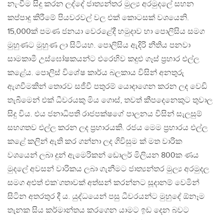
නැංවීම සිදු කරන ලද්දේ ජාත්‍යන්තර මුල්‍ය අරමුදලේ සහන
කප්පාදු කිරීමේ පියවරවල් වල එක් කොටසක් වශයෙනි.
15,000ක් පමණ ජනයා වෙරළේදී හමුදාව හා පොලිසිය සමග
මුහුණට මුහුණ ලා සිටියහ. පොලිසිය ඇදිරි නීතිය පනවා
සාමකාමී උස්ඝෝෂකයන්ට එරෙහිව කදුළු ගෑස් ප‍්‍රහාර එල්ල
කළේය. පොලිස් විශේෂ කාර්ය බලකාය විසින් අනතුරු
ඇගවීමකින් තොරව සජීවී පතුරම් යොදාගෙන කරන ලද වෙඩි
තැබීමෙන් එක් ධීවරයකු මිය ගොස්, තවත් කීපදෙනෙකුට තුවාල
සිදු විය. එය ජනාධිපති රාජපක්ෂගේ පාලනය විසින් සැලසුම්
සහගතව එල්ල කරන ලද ප‍්‍රහාරයකි. රජය මෙම ප‍්‍රහාරය එල්ල
කළේ කලින් ඇති කර ගන්නා ලද ගිවිසුම ක් මත වාරික
වශයෙන් ලබා දුන් ඇමෙරිකන් ඩොලර් මිලියන 800ක ණය
මුදලේ අවසන් වාරිකය ලබා ගැනීමට ජාත්‍යන්තර මුල්‍ය අරමුදල
සමග අළුත් එක`ගතාවක් අත්සන් කරන්නට සූදානම් වෙමින්
සිටින අතරතුර දී ය. යුද්ධයෙන් පසු ධීවරයන්ට මුහුදේ ඕනෑම
තැනක සිය කර්මාන්තය කරගෙන යාමට ඉඩ දෙන බවට