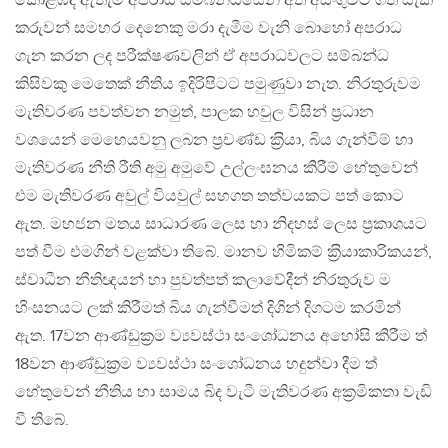
කොළඹදී ඇතැම් අපරාධ සම්බන්ධයෙන් අත් අඩංගුවට ගත් සැක
කරුවන් සමහර දෙනෙකු මරා දැමීම වැනි බොහෝ අපරාධ
ගැන කරන ලද පරීක්ෂණවලින් ඒ අපරාධවලට සම්බන්ධ
කිසිවකු මෙතෙක් නීතිය ඉදිරිපිටට පමුණුවා නැත. නිරතුරුවම
මැතිවරණ පවත්වන නමුත්, පාලක හවුල විසින් ප‍්‍රධාන
වශයෙන් මෙහෙයවනු ලබන ප‍්‍රචණ්ඩ ක‍්‍රියා, බිය ගැන්වීම් හා
මැතිවරණ නීති රීති අමු අමුවේ උල්ලංඝනය කිරීම් හේතුවෙන්
එම මැතිවරණ අවුල් වියවුල් සහගත තත්වයකට පත් කොට
ඇත. මහජන මතය සාධාරණ ලෙස හා නිදහස් ලෙස ප‍්‍රකාශයට
පත් වීම එමගින් වළක්වා තිබේ. මානව හිමිකම් ක‍්‍රියාකාරිකයන්,
ස්වාධීන නීතිඥයන් හා පුවත්පත් කලාවේදීන් නිරතුරුව ම
හිංසනයට ලක් කිරීමත් බිය ගැන්වීමත් දිගින් දිගටම කරමින්
ඇත. 17වන ආණ්ඩුක‍්‍රම ව්‍යවස්ථා සංශෝධනය අහෝසි කිරීම ත්
18වන ආණ්ඩුක‍්‍රම ව්‍යවස්ථා සංශෝධනය හදුන්වා දීම ත්
හේතුවෙන් නීතිය හා සාමය බිද වැටී මැතිවරණ අක‍්‍රමිකතා වැඩි
වී තිබේ.