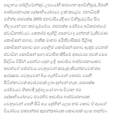
පාලනය පාර්ලිමේන්තුව උපයෝගී කරගෙන අගවිනිසුරු ශිරානි
බණ්ඩාරනායක දෝෂාභියෝගයට ලක් කළේය. ජනාධිපති
මහින්ද රාජපක්ෂ 2013 ජනවාරියේදී අග විනිසුරුවරිය සිය
නිලයෙන් පහ කර දැම්මේය. රාජපක්ෂ රෙජිමය අධිකරණයේ
ස්වාධීනත්වයට කෙතරම් ඇඟිළි ගසනවා ද යන්නත් මැතිවරණ
කොමිෂන් සභාව, ජාතික මානව අයිතිවාසිකම් පිළිබඳ
කොමිෂන් සභාව සහ පොලිස් කොමිෂන් සභාව ඇතුළු වෙනත්
ස්වාධීන කොමිෂන් සභා ස්ථාපිත කිරීමේ අත්‍යවශ්‍ය බවත් මෙම
සිද්ධිය විසින් පෙන්වා දෙන ලදි. ආචාර්ය බණ්ඩාරනායකට
තමන්ගේ පාර්ශ්වය වෙනුවෙන් කරුණු කියන්නටවත් තම
ආරක්‍ෂාව වෙනුවෙන් බිය ගැන්වීමෙන් තොරව පෙනී
සිටින්නටවත් අවස්ථාවක් ලබා දුන්නේ නැත. රාජපක්ෂ
රෙජිමයට හිතවාදී පුද්ගලයෝ හා සංවිධාන එම
දෝෂාභියෝගයට එරෙහිව ආචාර්ය බණ්ඩාරනායක
වෙනුවෙන් පෙනී සිටි අය ද්‍රෝහීන් ලෙස නම් කොට ඒ අයගේ
විරෝධය ජාත්‍යන්තර කුමන්ත‍්‍රණයක කොටසක් ලෙස හදුන්වා