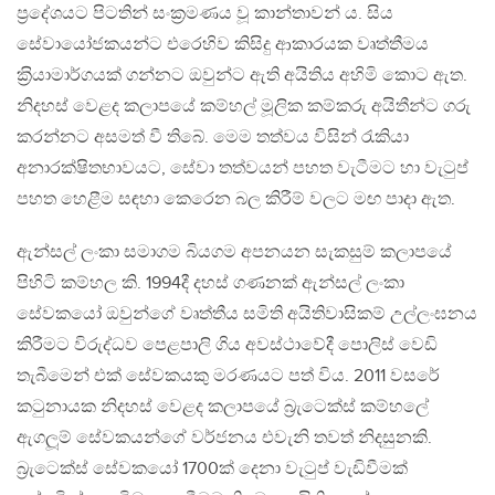
ප‍්‍රදේශයට පිටතින් සංක‍්‍රමණය වූ කාන්තාවන් ය. සිය
සේවායෝජකයන්ට එරෙහිව කිසිදු ආකාරයක වෘත්තීමය
ක‍්‍රියාමාර්ගයක් ගන්නට ඔවුන්ට ඇති අයිතිය අහිමි කොට ඇත.
නිදහස් වෙළද කලාපයේ කම්හල් මූලික කම්කරු අයිතීන්ට ගරු
කරන්නට අසමත් වී තිබේ. මෙම තත්වය විසින් රැකියා
අනාරක්ෂිතභාවයට, සේවා තත්වයන් පහත වැටීමට හා වැටුප්
පහත හෙළීම සඳහා කෙරෙන බල කිරීම් වලට මඟ පාදා ඇත.
ඇන්සල් ලංකා සමාගම බියගම අපනයන සැකසුම් කලාපයේ
පිහිටි කම්හල කි. 1994දී දහස් ගණනක් ඇන්සල් ලංකා
සේවකයෝ ඔවුන්ගේ වෘත්තීය සමිති අයිතිවාසිකම් උල්ලංඝනය
කිරීමට විරුද්ධව පෙළපාලි ගිය අවස්ථාවේදී පොලිස් වෙඩි
තැබීමෙන් එක් සේවකයකු මරණයට පත් විය. 2011 වසරේ
කටුනායක නිදහස් වෙළද කලාපයේ බ‍්‍රැටෙක්ස් කම්හලේ
ඇගලූම් සේවකයන්ගේ වර්ජනය එවැනි තවත් නිදසුනකි.
බ‍්‍රැටෙක්ස් සේවකයෝ 1700ක් දෙනා වැටුප් වැඩිවීමක්