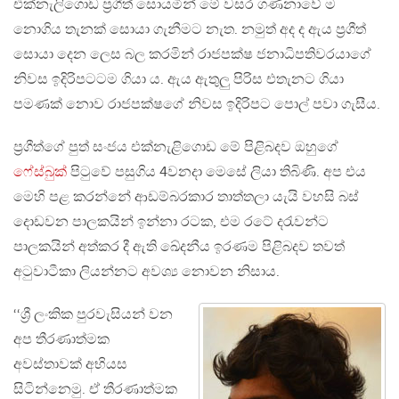
එක්නැලිගොඩ ප්‍රගීත් සොයමින් මේ වසර ගණනාවේ ම
නොගිය තැනක් සොයා ගැනීමට නැත. නමුත් අද ද ඇය ප්‍රගීත්
සොයා දෙන ලෙස බල කරමින් රාජපක්ෂ ජනාධිපතිවරයාගේ
නිවස ඉදිරිපටටම ගියා ය. ඇය ඇතුලු පිරිස එතැනට ගියා
පමණක් නොව රාජපක්ෂගේ නිවස ඉදිරිපට පොල් පවා ගැසීය.
ප්‍රගීත්ගේ පුත් සංජය එක්නැළිගොඩ මේ පිළිබදව ඔහුගේ
ෆේස්බුක්
පිටුවේ පසුගිය 4වනදා මෙසේ ලියා තිබිණි. අප එය
මෙහි පළ කරන්නේ ආඩම්බරකාර තාත්තලා යැයි වහසි බස්
දොඩවන පාලකයින් ඉන්නා රටක, එම රටේ දරැවන්ට
පාලකයින් අත්කර දී ඇති ඛේදනීය ඉරණම පිළිබදව තවත්
අටුවාටීකා ලියන්නට අවශ්‍ය නොවන නිසාය.
‘‘ශ්‍රී ලංකික පුරවැසියන් වන
අප තීරණාත්මක
අවස්තාවක් අභියස
සිටින්නෙමු. ඒ තීරණාත්මක