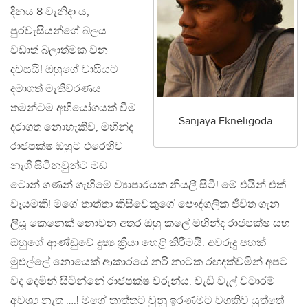
දිනය 8 වැනිදා ය,
පුරවැසියන්ගේ බලය
වඩාත් බලාත්මක වන
දවසයි! ඔහුගේ වාසියට
දමාගත් මැතිවරණය
තමන්ටම අභියෝගයක් වීම
Sanjaya Ekneligoda
දරාගත නොහැකිව, මහින්ද
රාජපක්ෂ ඔහුට එරෙහිව
නැගී සිටිනවුන්ට මඩ
ටොන් ගණන් ගැහීමේ ව්‍යාපාරයක නියලී සිටී! මේ එයින් එක්
වෑයමකි! මගේ තාත්තා කිසිවෙකුගේ පෞද්ගලික ජීවිත ගැන
ලියූ කෙනෙක් නොවන අතර ඔහු කලේ මහින්ද රාජපක්ෂ සහ
ඔහුගේ ආණ්ඩුවේ දුෂ්‍ය ක්‍රියා හෙළි කිරීමයි. අවරුදු පහක්
මුළුල්ලේ නොයෙක් ආකාරයේ නරි නාටක රඟදක්වමින් අපට
වද දෙමින් සිටින්නේ රාජපක්ෂ වරුන්ය. වැඩි වැල් වටාරම්
අවශ්‍ය නැත ….! මගේ තාත්තට වුනු ඉරණමට වගකිව යුත්තේ