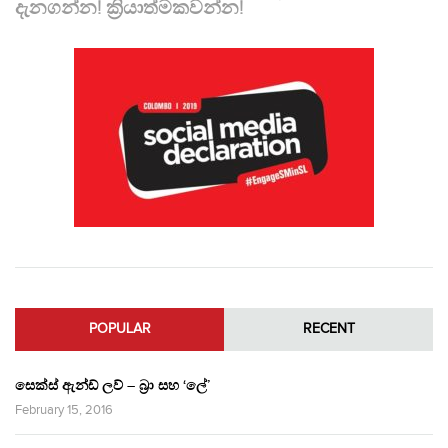
දැනගන්න! ක්‍රියාත්මකවන්න!
POPULAR
RECENT
සෙක්ස් ඇන්ඩ් ලව් – බ්‍රා සහ ‘ලේ’
February 15, 2016