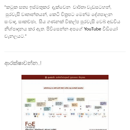
"කටුක සත්‍ය ඉස්මතුකර දැක්වෙන වාර්තා වැඩසටහන්,
පුරවැසි වෘතාන්තයන්, කෙටි චිත්‍රපට මෙන්ම දේශපාලන
සංවාද, සාකච්ඡා, සිය ගණනක් විකල්ප පුරවැසි වෙබ් අඩවිය
නිශ්පාදනය කර ඇත. පිවිසෙන්න අපගේ
YouTube
වීඩියෝ
චැනලයට."
ආරක්ෂාවන්න..!