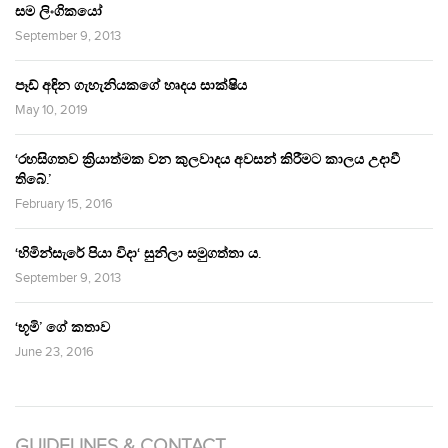
සම ලිංගිකයෝ
September 9, 2013
පෑඩ් අඳින ගැහැනියකගේ හෘදය සාක්ෂිය
May 10, 2019
‘රහසිගතව ක්‍රියාත්මක වන කුලවාදය අවසන් කිරීමට කාලය උදාවී
තිබේ.’
February 15, 2016
‘හිමින්සැරේ පියා විදා‘ සුනිලා සමුගත්තා ය.
September 9, 2013
‘භූමි’ ගේ කතාව
June 23, 2016
GUIDELINES & CONTACT