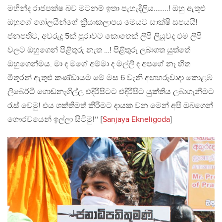
මහින්ද රාජපක්ෂ බව මටනම් ඉතා පැහැදිලිය……..! ඔහු ඇතුළු
ඔහුගේ ගෝලයින්ගේ ක්‍රියාකලාපය මෙයට සාක්ෂි සපයයි!
ජනපතිට, අවරුදු 5ක් පුරාවට කොතෙක් ලිපි ලියූවද එම ලිපි
වලට ඔහුගෙන් පිළිතුරු නැත …! පිළිතුරු ලබාගත යුත්තේ
ඔහුගෙන්මය. මා ද මගේ අම්මා ද මල්ලි ද අපගේ නෑ හිත
මිතුරන් ඇතුළු කණ්ඩායම මේ මස 6 වැනි අඟහරුවාදා කොළඹ
ලිබෙර්ටි ගොඩනැගිල්ල එදිරිපිටට එදිරිපිට යුක්තිය ලබාගැනීමට
රැස් වෙමු! එය ශක්තිමත් කිරීමට දායක වන මෙන් අපි ඔබගෙන්
ගෞරවයෙන් ඉල්ලා සිටිමු!‘‘ [
Sanjaya Ekneligoda
]