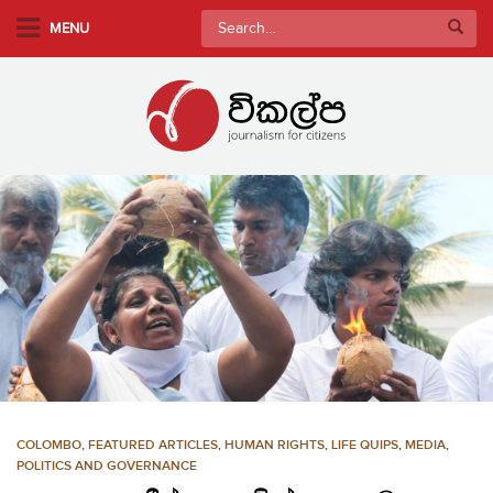
S
Search
MENU
k
for:
i
p
t
o
m
a
i
n
c
o
n
t
e
n
COLOMBO
,
FEATURED ARTICLES
,
HUMAN RIGHTS
,
LIFE QUIPS
,
MEDIA
,
t
POLITICS AND GOVERNANCE