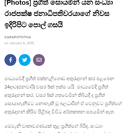
[Photos] ප්‍රගීත් සොයමින් යන සංධ්‍යා
රාජපක්ෂ ජනාධිපතිවරයාගේ නිවස
ඉදිරිපිට පොල් ගසයි
KARAPOTHTHA
on
January 6, 2015
මාධ්‍යවේදී ප්‍රගීත් එක්නැලිගොඩ අතුරැදහන් කර එළබෙන
24දාට(ජනවාරි) වසර 5ක් ඉක්ම යයි. මාධ්‍යවේදී ප්‍රගීත්
අතුරැදහන් කර, වසර 5ක් ගතවෙමින් තිබියදී ද ප්‍රගීත්
සොයාගැනීමට නොහැකි වූ බලධාරීන් ඒ වෙනුවට ප්‍රගිත්ගේ
අතුරැදහන් කිරීම පිළිබද විවිධ අර්තකතන සපයමින් ඇත.
මෙවැනි වාතාවරණයක් තුළ ප්‍රගීත්ගේ බිරිද, සංධ්‍යා