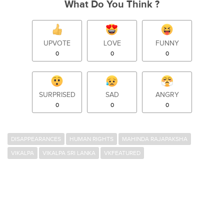
What Do You Think ?
UPVOTE
LOVE
FUNNY
0
0
0
SURPRISED
SAD
ANGRY
0
0
0
DISAPPEARANCES
HUMAN RIGHTS
MAHINDA RAJAPAKSHA
VIKALPA
VIKALPA SRI LANKA
VKFEATURED