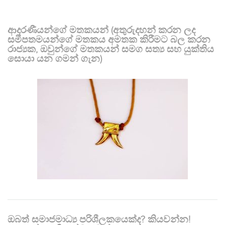
ආදරණීයන්ගේ මතකයන් (අතුරුදහන් කරන ලද
සමීපතමයන්ගේ මතකය අමතක කිරීමට බල කරන
රාජ්‍යක, ඔවුන්ගේ මතකයන් සමග සත්‍ය සහ යුක්තිය
සොයා යන ගමන් ගැන)
ඔබත් සමාජමාධ්‍ය පරිශීලකයෙක්ද? කියවන්න!