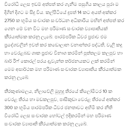
විරෝධී ලෙස ඉඩම් අත්පත් කර ගැනීම පසුගිය කාලය පුරා ම
දිගින් දිගට ම සිදු විය. කල්පිටියේ දූපත් 14 කට අයත් අක්කර
2750 ක භූමිය සංචාරක සංවර්ධන අධිකාරිය මඟින් අත්පත් කර
ගෙන මේ වන විට මහ පරිමාණ සංචාරක ව්‍යාපෘතියක්
කි‍්‍රයාත්මක කරනු ලැබේ. පාරම්පරික ධීවර ප‍්‍රජාව එම
ප‍්‍රදේශවලින් ඉවත් කර කඩොලාන වනාන්තර පද්ධති, වැලි කදු
හා වෙරළබඩ ශාක ප‍්‍රජාව විනාශ කරමින් පුත්තලම කලපුව හා
බාර් රීෆ් කොරල් පරය දැවැන්ත තර්ජනයකට ලක් කරමින්
මෙම අසාර්ථක මහ පරිමාණ සංචාරක ව්‍යාපෘතිය කි‍්‍රයාත්මක
කරනු ලැබේ.
ති‍්‍රකුණාමලය, නිලාවේලි මුහුදු තීරයේ කිලෝමීටර 10 ක
වෙරළ තීරය හා මඩකලපුව, පාසිකුඩා වෙරළ තීරයේ අක්කර
300 ක භූමිය පාරම්පරික ධීවර ජනතාවට අහිමි කර නීති
විරෝධී ලෙස සංචාරක හෝටල් ඉදිකරමින් මහ පරිමාණ
සංචාරක ව්‍යාපෘති කි‍්‍රයාත්මක කරනු ලැබේ.