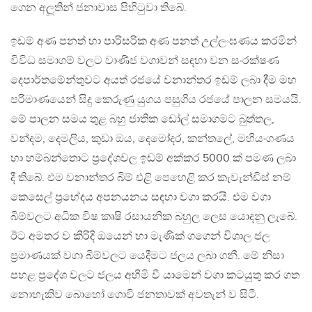
ගෙන අලූතින් ජනාවාස පිහිටුවා තිබේ.
ඉඩම් අණ පනත් හා පාරිසරික අණ පනත් උල්ලංඝණය කරමින්
විවිධ සමාගම් වලට වාණිජ වගාවන් සඳහා වන සංරක්ෂණ
දෙපාර්තමේන්තුවට අයත් රජයේ වනාන්තර ඉඩම් ලබා දීම මහ
පරිමාණයෙන් සිදු කෙරුණු යුගය පසුගිය රජයේ පාලන සමයයි.
මේ පාලන සමය තුළ බහු ජාතික ඩෝල් සමාගමට බුත්තල,
වන්දම, දෙමලිය, කුඩා ඔය, දෙමෝදර, කන්තලේ, මහියංගණය
හා හම්බන්තොට ප‍්‍රදේශවල ඉඩම් අක්කර 5000 ක් පමණ ලබා
දී තිබේ. එම වනාන්තර බිම් එළි පෙහෙළි කර කැවැන්ඩිස් නම්
කෙසෙල් ප‍්‍රභේදය අපනයනය සඳහා වගා කරයි. එම වගා
බිම්වලට අධික විෂ කෘෂි රසායනික බහුල ලෙස යොදනු ලැබේ.
ඊට අමතර ව කිරිදි ඔයෙන් හා මැණික් ගගෙන් විශාල ජල
ප‍්‍රමාණයක් වගා බිම්වලට යෙදීමට ජලය ලබා ගනී. මේ නිසා
පහළ ප‍්‍රදේශ වලට ජලය අහිමි වී යාමෙන් වගා කටයුතු කර ගත
නොහැකිව බොහෝ ගොවි ජනතාවක් අවතැන් ව සිටී.