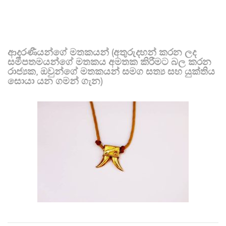
ආදරණීයන්ගේ මතකයන් (අතුරුදහන් කරන ලද
සමීපතමයන්ගේ මතකය අමතක කිරීමට බල කරන
රාජ්‍යක, ඔවුන්ගේ මතකයන් සමග සත්‍ය සහ යුක්තිය
සොයා යන ගමන් ගැන)