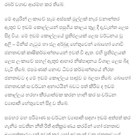
රබර් වගාව ආරම්භ කර තිබේ.
මේ අයුරින් ලංකාවේ සෑම අස්සක් මුල්ලක් නෑර වනාන්තර
ඇතුළු ව ඉඩම් කොල්ලයන් පසුගිය කාලය තුළ දී දැවැන්ත ලෙස
සිදු විය. මේ ඉඩම් කොල්ලයේ ප‍්‍රතිඵලයක් ලෙස වර්ධනය වූ
අලි – මිනිස් ගැටුම හා ජල අර්බුද හේතුවෙන් බොහෝ ගොවි
ජනතාවක් කෘෂිකර්මාන්තයෙන් ඉවත් වී ඇත. එහි ප‍්‍රතිඵලයක්
ලෙස ලංකාවේ සහල් ඇතුළු ආහාර නිෂ්පාදනය විශාල ලෙස බිද
වැටී තිබේ. එපමණක් නොව ධීවර කර්මාන්තයේ නිරත
ජනතාවට ද මේ ඉඩම් කොල්ලය ඝෘජුව ම බලපා තිබේ. බොහෝ
ජනතාවක් සංවර්ධන අනාථයින් බවට පත් කිරීම ද ඉඩම්
කොල්ලය හරහා කි‍්‍රයාත්මක කරන හානි කර සංවර්ධන
ව්‍යාපෘති හේතුවෙන් සිදු ව තිබේ.
සමහර මහ පරිමාණ සංවර්ධන ව්‍යාපෘති සඳහා ඉඩම් අත්පත් කර
ගැනීම පවතින නීති රීති අතික‍්‍රමණය කරමින් හෝ ජනතාව
බලහත්කාරයෙන් ඉවත් කර හෝ අවතැන් වන ජනතාවගේ