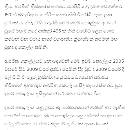
ක‍්‍රියා කරමින් ක‍්‍රිස්බෝ සමාගමට මහපිටිය අලිමංකඬේ අක්කර
150 ක් බඩඉරිඟු වගා කීරීම සඳහා නීති විරෝධී ලෙස ලබා
දුන්නේ ය. එතැන් සිට ඇරඹි මෙම ඉඩම් කොල්ලය අවසන්
වූයේ මහ මුහුදේ අක්කර 496 ක් නීති විරෝධී ලෙස ගොඩ
කරමින් චීන වරාය නගර ව්‍යාපෘතිය ක‍්‍රියාත්මක කරමින් මහ
මුහුද ද කොල්ල කමිනි.
ආර්ථික කොල්ලයට නොදෙවෙනි මෙම ඉඩම් කොල්ලය 2005
වසරේ සිට 2009 වසර දක්වා සෙමින් සිදු වුව ද 2009 වසරේ දී
එල්.ටී.ටී.ඊ. රුදුරු ත‍්‍රස්තවාදය යුධමය වශයෙන් පරාජය
කිරීමෙන් අනතුරුව ආර්ථික කොල්ලය සිදු කළා සේම රට පුරා
ඉඩම් කොල්ලය ද සීඝ‍්‍රයෙන් වර්ධනය වන්නට විය.
ඉඩම් කොල්ලය යනු ඉඩම් බලහත්කාරයෙන් අත්පත් කර ගැනීම
පමණක් ම නොවේ. ඉඩම් කොල්ලය යනු වත්මන් හා අනාගත
පරපුරේ යහ පැවැත්මට බලපෑම් ඇති වන ආකාරයෙන්