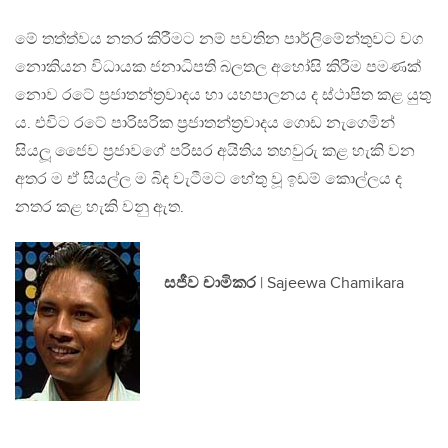
මේ තත්ත්වය නතර කිරීමට නම් පවතින පාර්ලිමේන්තුවට වග
නොකියන විධායක ජනාධිපති බලතල අහෝසි කිරීම පමණක්
නොව රටේ ප‍්‍රජාතන්ත‍්‍රවාදය හා යහපාලනය ද ස්ථාපිත කළ යුතු
ය. එවිට රටේ පාරිසරික ප‍්‍රජාතන්ත‍්‍රවාදය ගොඩ නැගෙමින්
සියලූ ජෛව ප‍්‍රජාවගේ පරිසර අයිතිය තහවුරු කළ හැකි වන
අතර ම ඒ සියල්ල ම බිද වැටීමට හේතු වූ ඉඩම් කොල්ලය ද
නතර කළ හැකි වනු ඇත.
සජීව චාමිකර
| Sajeewa Chamikara