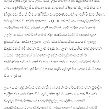
ජලය ලබා ගැනීමට උමා ඔය, උඩ මව්ආර හා කුඹුක්කන් ඔය
ගංගා ද්‍රෝණිවල ජීවත්වන ජනතාවගේ නිදහස් ජල අයිතිය හා
නිදහසේ ජීවත් වීමේ අයිතිය සම්පූර්ණයෙන් ම අහිමි කර තිබේ.
ඊට අමතර ව ඉඩම් අක්කර 50,000 ක් පමණ කොල්ලකමින්
පාරිසරික අර්බුධ රැසක් ඇති කරමින්, පාරිසරික අණපනත්
උල්ලංඝණය කරමින් මෙම බහු කාර්යය වාරි ව්‍යාපෘති තුන
ක‍්‍රියාත්මක කරනු ලැබේ. උමා ඔය ව්‍යාපෘතිය යටතේ ඉහළ
කඳුකරයේ ඉදි කරන ජලාශ දෙක හා උමං පද්ධතිය හේතුවෙන්
මධ්‍යම කඳුකරයේ බොහෝ ප‍්‍රදේශ සම්පූර්ණයෙන් ම
අස්ථාවරභාවයට පත් ව ජල හිඟයකට ගොදුරු වෙමින් තිබේ.
මේ හේතුවෙන් ඉදිරියේ දී නාය යෑම් දැවැන්ත ලෙස වර්ධනය
විය හැකිය.
උමා ඔය බහුකාර්ය ව්‍යාපෘතිය යටතේ සංවර්ධනය වන ප‍්‍රදේශ
ආශ‍්‍රිත ව ද මේ වන විට දැවැන්ත ඉඩම් කොල්ලයක් සිදු වේ.
බදුල්ල දිස්ති‍්‍රක්කයේ හල්දුම්මුල්ල ප‍්‍රාදේශීය ලේකම්
කොට්ඨාශයට අයත් බලහරුව, අඹකොලේ ප‍්‍රදේශයේ ඉඩම්