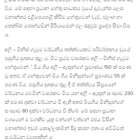
විය. මේ සඳහා ප‍්‍රධාන හේතු සාධකය වූයේ දැවැන්ත ලෙස
වනාන්තර එළිපෙහෙළි කිරීම හේතුවෙන් වැව්, ජලාශ හා
තෙත්බිම් රොන්මඩින් පිරීයාමෙන් ජල රැඳවුම් ප‍්‍රදේශ සීමා වීම
ය.
අලි – මිනිස් ගැටුම වර්ධනීය තත්ත්වයකට පරිවර්තනය වූයේ
පසුගිය දශකය තුළ ය. මීට ප‍්‍රථම වසරකට අලි – මිනිස් ගැටුම
හේතුවෙන්් මිය ගිය අලි – ඇතුන්ගේ ප‍්‍රමාණය 150 ක් පමණ
වූ අතර, ඒ හේතුවෙන් මිය ගිය මිනිසුන්ගේ ප‍්‍රමාණය 55 ක්
පමණ විය. පසුගිය දශකය තුළ දී ඒ තත්ත්වය සීඝ‍්‍රයෙන්
වර්ධනය වෙමින් වසරකට මිය යන අලි – ඇතුන් සංඛ්‍යාව 230
ක් පමණ දක්වා වර්ධනය වී ඇති අතර මියගිය මිනිසුන්ගේ
සංඛ්‍යාව 80 දක්වා වර්ධනය වී තිබේ. මේ සඳහා ප‍්‍රධාන
වශයෙන් ම වගකිව යුතු වන්නේ වත්මන් රජය විසින්
වනාන්තර ඉඩම් කොල්ලකමින් සිදු කරන ඉතා ම අවිධිමත්
සංවර්ධන ව්‍යාපෘතීන් ය.