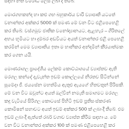
සඳහා නීති විරෝධි ලෙස ලබා දී තිබේ.
මොරගහකන්ද හා කළු ගඟ බහුකාර්ය වාරි ව්‍යාපෘති යටතේ
වනාන්තර අක්කර 5000 ක් පමණ මේ වන විට එළිපෙහෙළි
කර තිබේ. වස්ගමුව ජාතික වනෝද්‍යානයට, ඇළහැර – ගිරිතලේ
අභය භූමියට හා දුම්බර අඩවියට අයත් වනාන්තර එළි පෙහෙළි
කරමින් මෙම ව්‍යාපෘතිය ඉතා ම හානිකර අන්දමින් කි‍්‍රයාත්මක
කර ගෙන යයි.
මොණරාගල ප‍්‍රාදේශීය ලේකම් කොට්ඨාශයේ ව්‍යාප්තව ඇති
මරගල කන්දේ දැවැන්ත ඉඩම් කොල්ලයේ නිරතව සිටින්නේ
සුමේදා ජී. ජයසේන මහත්මිය ඇතුළු ඇයගේ හිතවතුන් පිරිසකි.
මේ වන විට ඔවුන්ට අයත් ඔල්වින් නමැති සමාගමට මරගල
කදු වැටියේ සිරිගල කොටසේ පිහිටි ඉඩම් ප‍්‍රතිසංස්කරණ
කොමිෂන් සභාවට අයත් ඉඩම් අක්කර 500 ක් ලබා දී තිබේ. එම
ඉඩම් ලබා දී ඇත්තේ රබර් වගාව ව්‍යාප්ත කිරීම සඳහා ය. මේ
වන විට වනාන්තර අක්කර 100 ක් පමණ එළිපෙහෙළි කර