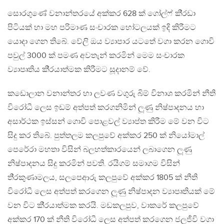
සොරගුණේ වනාන්තරයේ අක්කර 628 ක් ගෝල්ෆ් කි‍්‍රඩා
පිටියක් හා මහ පරිමාණ සංචාරක හෝටලයක් ඉදි කිරීමට
යොදා ගෙන තිබේ. වේලි ඔය ව්‍යාපාර යටතේ වගා කරන ගොවි
පවුල් 3000 ක් පමණ අවතැන් කරමින් මෙම සංචාරක
ව්‍යාපෘතිය කි‍්‍රයාත්මක කිරීමට සූදානම් වේ.
කඩොලාන වනාන්තර හා ලවණ වගුරු බිම් විනාශ කරමින් නීති
විරෝධී ලෙස ඉඩම් අත්පත් කරගනිමින් ලූණු නිෂ්පාදනය හා
අසාර්ථක ඉස්සන් ගොවි පොළවල් ව්‍යාප්ත කිරීම මේ වන විට
සිදු කර තිබේ. පුත්තලම කලපුවේ අක්කර 250 ක් නියෝමාල්
පෙරේරා මහතා විසින් බලහත්කාරයෙන් ලබාගෙන ලූණු
නිෂ්පාදනය සිදු කරමින් පවති. රයිගම් සමාගම විසින්
ති‍්‍රකුණාමලය, සලපෙආරු කලපුවේ අක්කර 1805 ක් නීති
විරෝධී ලෙස අත්පත් කරගෙන ලූණු නිෂ්පාදන ව්‍යාපෘතියක් මේ
වන විට කි‍්‍රයාත්මක කරයි. මඩකලපුව, වාකරේ කලපුවේ
අක්කර 170 ක් නීති විරෝධී ලෙස අත්පත් කරගෙන ජලජීවි වගා