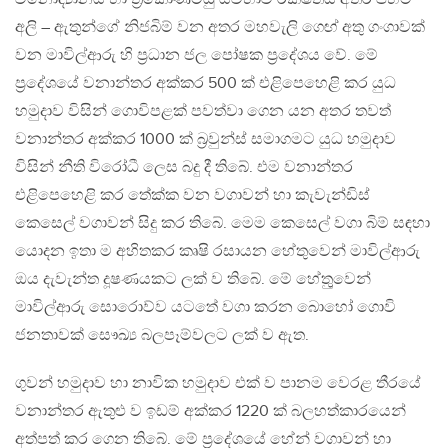
අලි – ඇතුන්ගේ නිජබිම් වන අතර මහවැලි ගෙඟ් අතු ගංගාවක්
වන මාවිල්ආරු හි ප‍්‍රධාන ජල පෝෂක ප‍්‍රදේශය වේ. මේ
ප‍්‍රදේශයේ වනාන්තර අක්කර 500 ක් එළිපෙහෙළි කර යුධ
හමුදාව විසින් ගොවිපළක් පවත්වා ගෙන යන අතර තවත්
වනාන්තර අක්කර 1000 ක් බ‍්‍රවුන්ස් සමාගමට යුධ හමුදාව
විසින් නීති විරෝධී ලෙස බදු දී තිබේ. එම වනාන්තර
එළිපෙහෙළි කර තේක්ක වන වගාවන් හා කැවැන්ඩිස්
කෙසෙල් වගාවන් සිදු කර තිබේ. මෙම කෙසෙල් වගා බිම් සඳහා
යොදන ඉතා ම අහිතකර කෘෂි රසායන හේතුවෙන් මාවිල්ආරු
ඔය දැවැන්ත දූෂණයකට ලක් ව තිබේ. මේ හේතුුවෙන්
මාවිල්ආරු සොරොව්ව යටතේ වගා කරන බොහෝ ගොවි
ජනතාවක් සෞඛ්‍ය බලපෑම්වලට ලක් ව ඇත.
ගුවන් හමුදාව හා නාවික හමුදාව එක් ව පානම වෙරළ තීරයේ
වනාන්තර ඇතුළු ව ඉඩම් අක්කර 1220 ක් බලහත්කාරයෙන්
අත්පත් කර ගෙන තිබේ. මේ ප‍්‍රදේශයේ හේන් වගාවන් හා