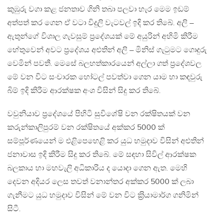
කුඹුරු වගා කළ ජනතාව ගිනි තබා පලවා හැර මෙම ඉඩම්
අත්පත් කර ගෙන ඒ වටා විදුලි වැටවල් ඉදි කර තිබේ. අලි –
ඇතුන්ගේ විශාල ගැවසුම් ප‍්‍රදේශයක් මේ අයුරින් අහිමි කිරීම
හේතුවෙන් අවට ප‍්‍රදේශය අළුතින් අලි – මිනිස් ගැටුමට ගොදුරු
වෙමින් පවතී. මෙසේ බලහත්කාරයෙන් අල්ලා ගත් ප‍්‍රදේශවල
මේ වන විට සංචාරක හෝටල් පවත්වා ගෙන යාම හා කඳවුරු
බිම් ඉදි කිරීම ආරක්ෂක අංශ විසින් සිදු කර තිබේ.
වවුනියාව ප‍්‍රදේශයේ පිහිටි සුවිශේෂි වන රක්ෂිතයක් වන
කරුන්කාලිපුරම් වන රක්ෂිතයේ අක්කර 5000 ක්
සම්පූර්ණයෙන් ම එළිපෙහෙළි කර යුධ හමුදාව විසින් අළුතින්
ජනාවාස ඉදි කිරීම සිදු කර තිබේ. මේ සඳහා සිවිල් ආරක්ෂක
බලකාය හා මහවැලි අධිකාරිය ද යොදා ගෙන ඇත. මෙහි
දෙවන අදියර ලෙස තවත් වනාන්තර අක්කර 5000 ක් ලබා
ගැනීමට යුධ හමුදාව විසින් මේ වන විට ක‍්‍රියාමාර්ග ගනිමින්
සිටී.