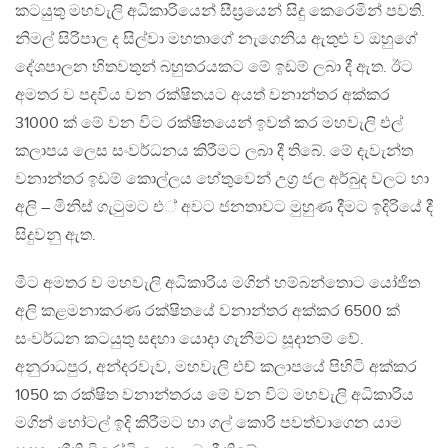
කටයුතු මහවැලි අධිකාරියෙන් සීඝ‍්‍රයෙන් සිදු කෙරෙමින් පවති.
නිමල් සිරිපාල ද සිල්වා මහතාගේ නැගෙනිය ඇතුළු ව ඔහුගේ
දේශපාලන හිතවතුන් බහුතරයකට මේ ඉඩම් ලබා දී ඇත. ඊට
අමතර ව පදවිය වන රක්ෂිතයට අයත් වනාන්තර අක්කර
31000 ක් මේ වන විට රක්ෂිතයෙන් ඉවත් කර මහවැලි එල්
කලාපය ලෙස සංවර්ධනය කිරීමට ලබා දී තිබේ. මේ දැවැන්ත
වනාන්තර ඉඩම් කොල්ලය හේතුවෙන් උග‍්‍ර ජල අර්බුද වලට හා
අලි – මිනිස් ගැටුමට එ් අවට ජනතාවට මුහුණ දීමට ඉදිරියේ දී
සිදුවනු ඇත.
මීට අමතර ව මහවැලි අධිකාරිය මගින් හම්බන්තොට යෝජිත
අලි කළමනාකරණ රක්ෂිතයේ වනාන්තර අක්කර 6500 ක්
සංවර්ධන කටයුතු සඳහා යොදා ගැනීමට සූදානම් වේ.
අනුරාධපුර, අන්දරවැව, මහවැලි එච් කලාපයේ පිහිටි අක්කර
1050 ක රක්ෂිත වනාන්තරය මේ වන විට මහවැලි අධිකාරිය
මගින් හෝටල් ඉදි කිරීමට හා ගල් කොරි පවත්වාගෙන යාම