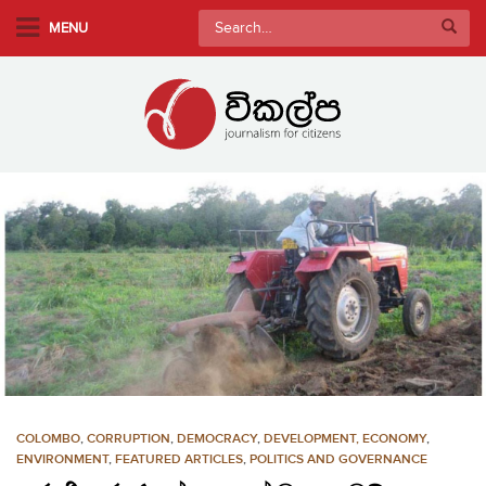
S
Search
MENU
k
for:
i
p
t
o
m
a
i
n
c
o
n
t
e
n
COLOMBO
,
CORRUPTION
,
DEMOCRACY
,
DEVELOPMENT, ECONOMY
,
t
ENVIRONMENT
,
FEATURED ARTICLES
,
POLITICS AND GOVERNANCE