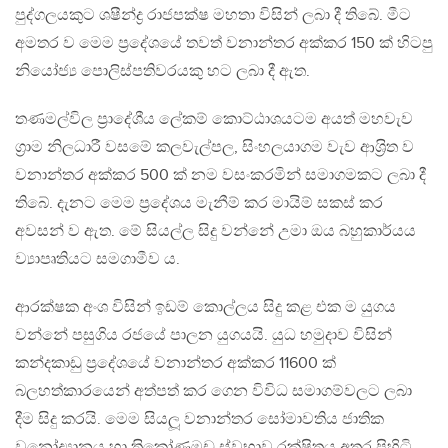
පුද්ගලයකුට ශෂීන්ද්‍ර රාජපක්ෂ මහතා විසින් ලබා දී තිබේ. මීට
අමතර ව මෙම ප‍්‍රදේශයේ තවත් වනාන්තර අක්කර 150 ක් හිටපු
නියෝජ්‍ය පොලිස්පතිවරයකු හට ලබා දී ඇත.
තණමල්විල ප‍්‍රාදේශීය ලේකම් කොට්ඨාශයටම අයත් මහවැව
ග‍්‍රාම නිලධාරී වසමේ කලවැල්පල, සිංහලයාගම වැව ආශ‍්‍රිත ව
වනාන්තර අක්කර 500 ක් නම වසංකරමින් සමාගමකට ලබා දී
තිබේ. දැනට මෙම ප‍්‍රදේශය මැනීම් කර මායිම් සකස් කර
අවසන් ව ඇත. මේ සියල්ල සිදු වන්නේ උමා ඔය බහුකාර්යය
ව්‍යාපෘතියට සමගාමීව ය.
ආරක්ෂක අංශ විසින් ඉඩම් කොල්ලය සිදු කළ එක ම යුගය
වන්නේ පසුගිය රජයේ පාලන යුගයයි. යුධ හමුදාව විසින්
කන්දකාඩු ප‍්‍රදේශයේ වනාන්තර අක්කර 11600 ක්
බලහත්කාරයෙන් අත්පත් කර ගෙන විවිධ සමාගම්වලට ලබා
දීම සිදු කරයි. මෙම සියලූ වනාන්තර සෝමාවතිය ජාතික
වනෝද්‍යානය හා ත‍්‍රිකෝණමඩු ස්වභාව රක්ෂිතය අතර පිහිටි