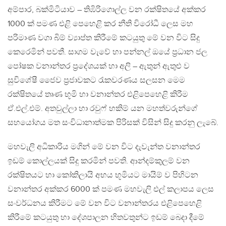
අම්පාර, බක්මිටියාව – තිඹිරිගොල්ල වන රක්ෂිතයේ අක්කර
1000 ක් පමණ එළි පෙහෙළි කර නීති විරෝධී ලෙස මහ
පරිමාණ වගා බිම් ව්‍යාප්ත කිරීමේ කටයුතු මේ වන විට සිදු
කෙරෙමින් පවතී. සාගම වැවේ හා පන්නල් ඔයේ ප‍්‍රධාන ජල
පෝෂක වනාන්තර ප‍්‍රදේශයක් හා අලි – ඇතුන් ඇතුළු ව
සුවිශේෂී ජෛව ප‍්‍රජාවකට රැකවරණය සලසන මෙම
රක්ෂිතයේ තෘණ භූමි හා වනාන්තර එළිපෙහෙළි කිරීම
ඒ.එල්.එම්. අතවුල්ලා හා රවුෆ් හකිම් යන මහත්වරුන්ගේ
සහයෝගය මත සංවිධානාත්මක පිරිසක් විසින් සිදු කරනු ලැබේ.
මහවැලි අධිකාරිය මගින් මේ වන විට දැවැන්ත වනාන්තර
ඉඩම් කොල්ලයක් සිදු කරමින් පවති. ආන්දම්කුලම් වන
රක්ෂිතයට හා කෝකිලායි අභය භූමියට මායිම් ව පිහිටන
වනාන්තර අක්කර 6000 ක් පමණ මහවැලි එල් කලාපය ලෙස
සංවර්ධනය කිරීමට මේ වන විට වනාන්තරය එළිපෙහෙළි
කිරීමේ කටයුතු හා දේශපාලන හිතවතුන්ට ඉඩම් බෙදා දීමේ