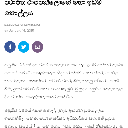
පරාජිත රාජපක්ෂලාගේ මහා ඉඩම්
කොල්ලය
SAJEEWA CHAMIKARA
on
January 14, 2015
පසුගිය රජයේ දස වසරක පාලන සමය තුළ ඉඩම් අක්කර ලක්ෂ
දෙකක් පමණ කොල්ලකෑම සිදු කර තිබේ. වනාන්තර, වෙරළ,
කඩොලාන වනාන්තර, ලවණ වගුරු බිම්, කලපු පරිසර, තෙත්
බිම්, දුපත් පමණක් නොව නොගැඹුරු මුහුද ද පසුගිය කාලය තුළ
දී දැවැන්ත කොල්ලකෑමකට ලක් විය.
පසුගිය රජයේ ඉඩම් කොල්ලකෑම ආරම්භ වූයේ උදය
ගම්මන්පිල මහතා මධ්‍යම පරිසර අධිකාරියේ සභාපති ධූරය
හෙබවූ සමයේ දී ය. ඔහු මෙම ඉඩම් කොල්ලයේ නියමුවා ලෙස