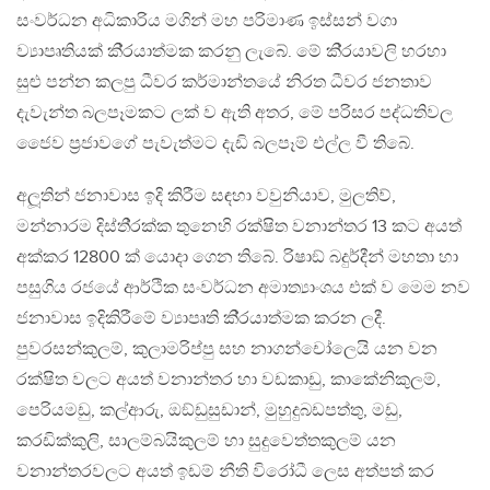
සංවර්ධන අධිකාරිය මගින් මහ පරිමාණ ඉස්සන් වගා
ව්‍යාපෘතියක් කි‍්‍රයාත්මක කරනු ලැබේ. මේ කි‍්‍රයාවලි හරහා
සුළු පන්න කලපු ධීවර කර්මාන්තයේ නිරත ධීවර ජනතාව
දැවැන්ත බලපෑමකට ලක් ව ඇති අතර, මේ පරිසර පද්ධතිවල
ජෛව ප‍්‍රජාවගේ පැවැත්මට දැඩි බලපෑම් එල්ල වී තිබේ.
අලූතින් ජනාවාස ඉදි කිරීම සඳහා වවුනියාව, මුලතිව්,
මන්නාරම දිස්ති‍්‍රක්ක තුනෙහි රක්ෂිත වනාන්තර 13 කට අයත්
අක්කර 12800 ක් යොදා ගෙන තිබේ. රිෂාඞ් බදුර්දීන් මහතා හා
පසුගිය රජයේ ආර්ථික සංවර්ධන අමාත්‍යාංශය එක් ව මෙම නව
ජනාවාස ඉදිකිරීමේ ව්‍යාපෘති කි‍්‍රයාත්මක කරන ලදී.
පුවරසන්කුලම්, කුලාමරිප්පු සහ නාගන්චෝලෙයි යන වන
රක්ෂිත වලට අයත් වනාන්තර හා වඩකාඩු, කාකේනිකුලම්,
පෙරියමඩු, කල්ආරු, ඔඞ්ඩුසුඩාන්, මුහුදුබඩපත්තු, මඩු,
කරඩික්කුලි, සාලම්බයිකුලම් හා සුදුවෙත්තකුලම් යන
වනාන්තරවලට අයත් ඉඩම් නීති විරෝධී ලෙස අත්පත් කර