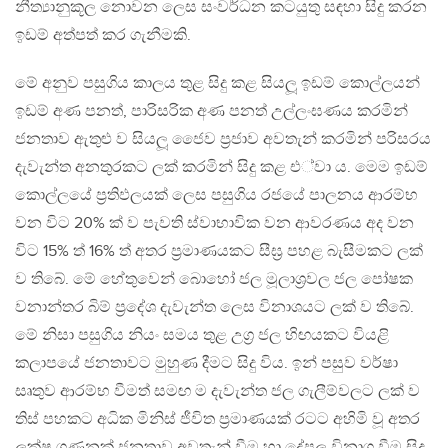
නීත්‍යානුකූල නොවන ලෙස සංවර්ධන කටයුතු සඳහා සිදු කරන
ඉඩම් අත්පත් කර ගැනීමකි.
මේ අනුව පසුගිය කාලය තුළ සිදු කළ සියලූ ඉඩම් කොල්ලයන්
ඉඩම් අණ පනත්, පාරිසරික අණ පනත් උල්ලංඝණය කරමින්
ජනතාව ඇතුළු ව සියලූ ජෛව ප‍්‍රජාව අවතැන් කරමින් පරිසරය
දැවැන්ත අනතුරකට ලක් කරමින් සිදු කළ එ්වා ය. මෙම ඉඩම්
කොල්ලයේ ප‍්‍රතිඵලයක් ලෙස පසුගිය රජයේ පාලනය ආරම්භ
වන විට 20% ක් ව පැවති ස්වාභාවික වන ආවරණය අද වන
විට 15% ත් 16% ත් අතර ප‍්‍රමාණයකට සීඝ‍්‍ර පහළ බැසීමකට ලක්
ව තිබේ. මේ හේතුවෙන් බොහෝ ජල මූලාශ‍්‍රවල ජල පෝෂක
වනාන්තර බිම් ප‍්‍රදේශ දැවැන්ත ලෙස විනාශයට ලක් ව තිබේ.
මේ නිසා පසුගිය නියං සමය තුළ උග‍්‍ර ජල හිඟයකට වියළි
කලාපයේ ජනතාවට මුහුණ දීමට සිදු විය. ඉන් පසුව වර්ෂා
සෘතුව ආරම්භ වීමත් සමඟ ම දැවැන්ත ජල ගැලීම්වලට ලක් ව
තිස් පහකට අධික මිනිස් ජීවිත ප‍්‍රමාණයක් රටට අහිමි වූ අතර
ලක්ෂ ගණනක් ජනතාව අවතැන් වීම හා දේපල විනාශ වීම සිදු