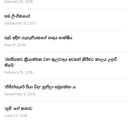
February 15, 2016
සම ලිංගිකයෝ
September 9, 2013
පෑඩ් අඳින ගැහැනියකගේ හෘදය සාක්ෂිය
May 10, 2019
‘රහසිගතව ක්‍රියාත්මක වන කුලවාදය අවසන් කිරීමට කාලය උදාවී
තිබේ.’
February 15, 2016
‘හිමින්සැරේ පියා විදා‘ සුනිලා සමුගත්තා ය.
September 9, 2013
‘භූමි’ ගේ කතාව
June 23, 2016