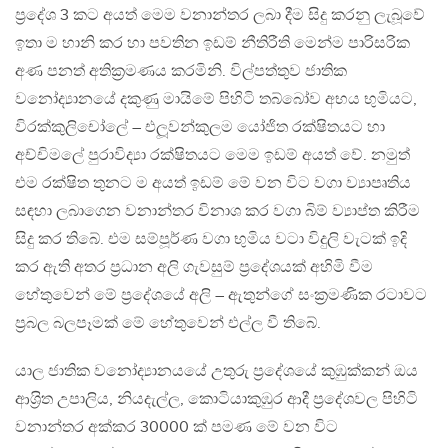
ප‍්‍රදේශ 3 කට අයත් මෙම වනාන්තර ලබා දීම සිදු කරනු ලැබූවේ
ඉතා ම හානි කර හා පවතින ඉඩම් නීතිරීති මෙන්ම පාරිසරික
අණ පනත් අතික‍්‍රමණය කරමිනි. විල්පත්තුව ජාතික
වනෝද්‍යානයේ දකුණු මායිමේ පිහිටි තබ්බෝව අභය භුමියට,
විරක්කුලිචෝලේ – එලූවන්කුලම යෝජිත රක්ෂිතයට හා
අච්චිමලේ පුරාවිද්‍යා රක්ෂිතයට මෙම ඉඩම් අයත් වේ. නමුත්
එම රක්ෂිත තුනට ම අයත් ඉඩම් මේ වන විට වගා ව්‍යාපෘතිය
සඳහා ලබාගෙන වනාන්තර විනාශ කර වගා බිම් ව්‍යාප්ත කිරීම
සිදු කර තිබේ. එම සම්පූර්ණ වගා භුමිය වටා විදුලි වැටක් ඉදි
කර ඇති අතර ප‍්‍රධාන අලි ගැවසුම් ප‍්‍රදේශයක් අහිමි වීම
හේතුවෙන් මේ ප‍්‍රදේශයේ අලි – ඇතුන්ගේ සංක‍්‍රමණික රටාවට
ප‍්‍රබල බලපෑමක් මේ හේතුවෙන් එල්ල වී තිබේ.
යාල ජාතික වනෝද්‍යානයයේ උතුරු ප‍්‍රදේශයේ කුඹුක්කන් ඔය
ආශ‍්‍රිත උපාලිය, නියදැල්ල, කොටියාකුඹුර ආදී ප‍්‍රදේශවල පිහිටි
වනාන්තර අක්කර 30000 ක් පමණ මේ වන විට