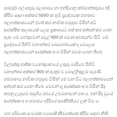
සාම්පූර් ගල් අඟුරු බලාගාරය හා ඉන්දියානු කර්මාන්තපුරය ඉදි
කිරීම සඳහා අක්කර 5000 ක භූමි ප‍්‍රදේශයක ජනතාව
බලහත්කාරයෙන් ඉවත් කර නාවික හමුදාව විසින් අධි
ආරක්ෂිත කලාපයක් ලෙස ප‍්‍රකාශයට පත් කර අත්පත් කර ගෙන
ඇත. මේ හේතුවෙන් පවුල් 1651 ක් පමණ අවතැන්ව සිටී. මේ
ප‍්‍රදේශයේ පිහිටි වනාන්තර බොහෝමයක් ද මෙලෙස
බලහත්කාරයෙන් ආරක්ෂක අංශ විසින් පවරා ගෙන තිබේ.
විල්පත්තු ජාතික වනෝද්‍යානයේ උතුරු මායිමේ පිහිටි
වනාන්තර අක්කර 900 ක් ඇතුළු ව මොල්ලිකුලම් පැරණි
ගම්මානය නාවික හමුදාව විසින් මේ වන විට බලහත්කාරයෙන්
අත්පත් කර ගෙන තිබේ. මෙවන් දෑ ආරක්ෂක අංශ විසින් සිදු
කරනු ලැබූවේ පසුගිය රජයේ උවමනාවන් මත ය. ඉන් සිදු වූයේ
ආරක්ෂක අංශ සමාජය ඉදිරියේ අපකීර්තියට ලක් වීම ය.
මහ පරිමාණ සංචාරක ව්‍යාපෘති කි‍්‍රයාත්මක කිරීම සඳහා නීති