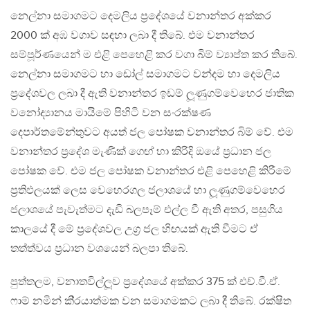
නෙල්නා සමාගමට දෙමලිය ප‍්‍රදේශයේ වනාන්තර අක්කර
2000 ක් අඹ වගාව සඳහා ලබා දී තිබේ. එම වනාන්තර
සම්පූර්ණයෙන් ම එළි පෙහෙළි කර වගා බිම් ව්‍යාප්ත කර තිබේ.
නෙල්නා සමාගමට හා ඩෝල් සමාගමට වන්දම හා දෙමලිය
ප‍්‍රදේශවල ලබා දී ඇති වනාන්තර ඉඩම් ලූණුගම්වෙහෙර ජාතික
වනෝද්‍යානය මායිමේ පිහිටි වන සංරක්ෂණ
දෙපාර්තමේන්තුවට අයත් ජල පෝෂක වනාන්තර බිම් වේ. එම
වනාන්තර ප‍්‍රදේශ මැණික් ගෙඟ් හා කිරිදි ඔයේ ප‍්‍රධාන ජල
පෝෂක වේ. එම ජල පෝෂක වනාන්තර එළි පෙහෙළි කිරීමේ
ප‍්‍රතිඵලයක් ලෙස වෙහෙරගල ජලාශයේ හා ලූණුගම්වෙහෙර
ජලාශයේ පැවැත්මට දැඩි බලපෑම් එල්ල වී ඇති අතර, පසුගිය
කාලයේ දී මේ ප‍්‍රදේශවල උග‍්‍ර ජල හිඟයක් ඇති වීමට ඒ
තත්ත්වය ප‍්‍රධාන වශයෙන් බලපා තිබේ.
පුත්තලම, වනාතවිල්ලූව ප‍්‍රදේශයේ අක්කර 375 ක් එච්.වී.ඒ.
ෆාම් නමින් කි‍්‍රයාත්මක වන සමාගමකට ලබා දී තිබේ. රක්ෂිත