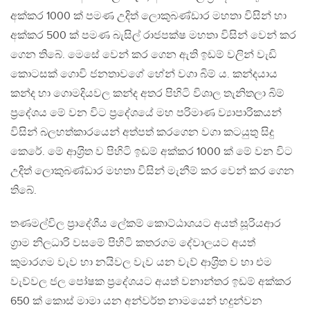
අක්කර 1000 ක් පමණ උදිත් ලොකුබණ්ඩාර මහතා විසින් හා
අක්කර 500 ක් පමණ බැසිල් රාජපක්ෂ මහතා විසින් වෙන් කර
ගෙන තිබේ. මෙසේ වෙන් කර ගෙන ඇති ඉඩම් වලින් වැඩි
කොටසක් ගොවි ජනතාවගේ හේන් වගා බිම් ය. කන්දයාය
කන්ද හා ගොමදියවල කන්ද අතර පිහිටි විශාල තැනිතලා බිම්
ප‍්‍රදේශය මේ වන විට ප‍්‍රදේශයේ මහ පරිමාණ ව්‍යාපාරිකයන්
විසින් බලහත්කාරයෙන් අත්පත් කරගෙන වගා කටයුතු සිදු
කෙරේ. මේ ආශ‍්‍රිත ව පිහිටි ඉඩම් අක්කර 1000 ක් මේ වන විට
උදිත් ලොකුබණ්ඩාර මහතා විසින් මැනීම් කර වෙන් කර ගෙන
තිබේ.
තණමල්විල ප‍්‍රාදේශීය ලේකම් කොට්ඨාශයට අයත් සූරියආර
ග‍්‍රාම නිලධාරි වසමේ පිහිටි කතරගම දේවාලයට අයත්
කුමාරගම වැව හා නයිවල වැව යන වැව් ආශ‍්‍රිත ව හා එම
වැව්වල ජල පෝෂක ප‍්‍රදේශයට අයත් වනාන්තර ඉඩම් අක්කර
650 ක් කොස් මාමා යන අන්වර්ත නාමයෙන් හදුන්වන