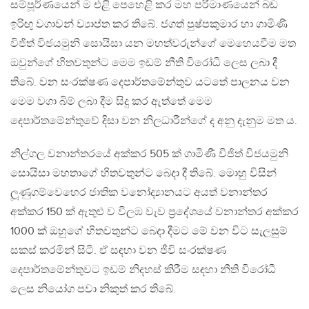
සම්පූර්ණයෙන් ම එළි පෙහෙළි කර මහ පරිමාණයෙන් බඩ
ඉරිඟු වගාවන් ව්‍යාප්ත කර තිබේ. ජගත් පුෂ්පකුමාර හා ගාමිණී
විජිත් විජයමුනි සොයිසා යන මහත්වරුන්ගේ මෙහෙයවීම මත
ඔවුන්ගේ හිතවතුන්ට මෙම ඉඩම් නීති විරෝධි ලෙස ලබා දී
තිබේ. වන සංරක්ෂණ දෙපාර්තමේන්තුව යටතේ පාලනය වන
මෙම වගා බිම් ලබා දීම සිදු කර ඇත්තේ මෙම
දෙපාර්තමේන්තුවේ දිසා වන නිලධාරීන්ගේ ද අනු දැනුම මත ය.
නිල්ගල වනාන්තරයේ අක්කර 505 ක් ගාමිණී විජිත් විජයමුනි
සොයිසා මහතාගේ හිතවතුන්ට බෙදා දී තිබේ. මොහු විසින්
ලූණුගම්වෙහෙර ජාතික වනෝද්‍යානයට අයත් වනාන්තර
අක්කර 150 ක් ඇතුළු ව විලඹ වැව ප‍්‍රදේශයේ වනාන්තර අක්කර
1000 ක් ඔහුගේ හිතවතුන්ට බෙදා දීමට මේ වන විට සැලසුම්
සකස් කරමින් සිටී. ඒ සඳහා වන ජීවි සංරක්ෂණ
දෙපාර්තමේන්තුවට ඉඩම් නිදහස් කිරීම සඳහා නීති විරෝධී
ලෙස නියෝග පවා නිකුත් කර තිබේ.