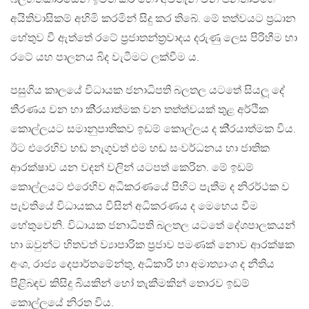
අයිතිවාසිකම් අහිමි කරමින් සිදු කර තිබේ. මේ තත්වයට ප‍්‍රධාන
හේතුව වී ඇත්තේ රටේ ප‍්‍රජාතන්ත‍්‍රවාදය දරුණු ලෙස පිරිහීම හා
රටේ යහ පාලනය බිද වැටීමට ලක්වීම ය.
පසුගිය කාලයේ විධායක ජනාධිපති බලතල යටතේ සියලූ දේ
තීරණය වන හා කි‍්‍රයාත්මක වන තත්ත්වයක් තුළ අර්ථික
කොල්ලයට සමානුපාතිකව ඉඩම් කොල්ලය ද කි‍්‍රයාත්මක විය.
ඊට එරෙහිව හඬ නැගූවත් එම හඬ සංවර්ධනය හා ජාතික
ආරක්ෂාව යන වදන් වලින් යටපත් කෙරින. මේ ඉඩම්
කොල්ලයට එරෙහිව අධිකරණයේ පිහිට පැතීම ද නිරර්ථක ව
පැවතියේ විධායකය විසින් අධිකරණය ද මෙහෙය වීම
හේතුවෙනි. විධායක ජනාධිපති බලතල යටතේ දේශපාලකයන්
හා ඔවුන්ට හිතවත් ව්‍යාපාරික ප‍්‍රජාව පමණක් නොව ආරක්ෂක
අංශ, රාජ්‍ය දෙපාර්තමේන්තු, අධිකාරි හා අමාත්‍යාංශ ද නීතිය
පිළිබඳව කිසිදු බියකින් හෝ තැකීමකින් තොරව ඉඩම්
කොල්ලයේ නිරත විය.