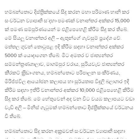
හම්බන්තොට දිස්ත‍්‍රික්කයේ සිදු කරන මහා පරිමාණ හානි කර
සංවර්ධන ව්‍යාපෘති ස`දහා පමණක් වනාන්තර අක්කර 15,000
ක් පමණ සම්පූර්ණයෙන් ම එළිපෙහෙළි කිරීම සිදු කර තිබේ.
මේ සියලූ වනාන්තර අලි – ඇතුන්ගේ ගැවසුම් ප‍්‍රදේශ වේ.
මත්තල ගුවන් තොටුපළ ඉදි කිරීම සඳහා වනාන්තර අක්කර
5000 ක් යොදාගෙන තිබේ. මීට අමතර ව ජාත්‍යන්තර
සම්මන්ත‍්‍රණශාලාව, මාගම්පුර වරාය, සුරියවැව ජාත්‍යන්තර
කි‍්‍රකට් ක‍්‍රිඩාංගනය, හම්බන්තොට පරිපාලන සංකීර්ණය,
මිරිජ්ජවිල ආයෝජන කලාපය හා සූර්යතාප විදුලි බලාගාර ඉදි
කිරීම සඳහා ඉතිරි වනාන්තර අක්කර 10,000 එළිපෙහෙළි කිරීම
සිදු කර තිබේ. මේ හේතුවෙන් අද වන විට වයඹ කලාපයට වඩා
වැඩි අලි – මිනිස් ගැටුමක් හම්බන්තොට දිස්ත‍්‍රික්කයේ වර්ධනය
වී තිබේ.
හම්බන්තොට සිදු කරන අක‍්‍රමවත් සංවර්ධන ව්‍යාපෘති සඳහා