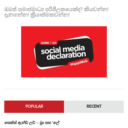
ඔබත් සමාජමාධ්‍ය පරිශීලකයෙක්ද? කියවන්න!
දැනගන්න! ක්‍රියාත්මකවන්න!
POPULAR
RECENT
සෙක්ස් ඇන්ඩ් ලව් – බ්‍රා සහ ‘ලේ’