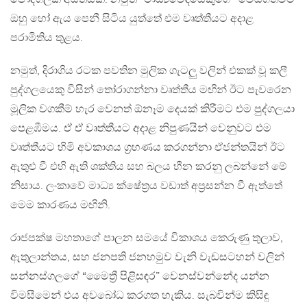
ඔහු හෝ ඇය පෙනී සිටිය යුත්තේ එම වෘත්තීයට අදාළ
පරාමිතිය තුළය.
නමුත්, දිරාගිය රටක පවතින මුලික ගැටලු වලින් එකක් වූ කලී
පුද්ගලයෙකු විසින් තෝරාගන්නා වෘත්තීය මඟින් ඊට පැවරෙන
මූලික වගකීම් හැර වෙනත් ඕනෑම දෙයක් කිරීමට එම පුද්ගලයා
පෙළඹීමය. ඒ ඒ වෘත්තීයට අදාළ නිපුණයින් වෙනුවට එම
වෘත්තීයට හිමි අවකාශය ග්‍රහණය කරගන්නා ඒජන්තයින් ඊට
ඇතුළු වී එහි ඇති ශක්තිය සහ බලය හීන කරනු ලබන්නේ මේ
නිසාය. ලංකාවේ මාධ්‍ය ක්ෂේත්‍රය වඩාත් අප්‍රසන්න වී ඇත්තේ
මෙම කාරණය මඟිනි.
රාජපක්ෂ මහතාගේ පාලන සමයේ විකාශය කෙරුණු තුලාව,
ඇතුලාන්තය, සහ ජනපති ජනහමුව වැනි වැඩසටහන් වලින්
සන්නස්ගලගේ “මෛත්‍රී පිළිසඳර” වෙනස්වන්නේද යන්න
විමසීමෙන් එය අවබෝධ කරගත හැකිය. සැබවින්ම කිසිඳු