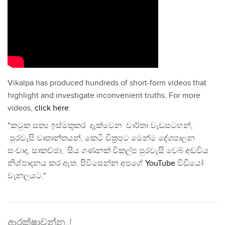
Vikalpa has produced hundreds of short-form videos that
highlight and investigate inconvenient truths. For more
videos,
click here
.
"කටුක සත්‍ය ඉස්මතුකර දැක්වෙන වාර්තා වැඩසටහන්,
පුරවැසි වෘතාන්තයන්, කෙටි චිත්‍රපට මෙන්ම දේශපාලන
සංවාද, සාකච්ඡා, සිය ගණනක් විකල්ප පුරවැසි වෙබ් අඩවිය
නිශ්පාදනය කර ඇත. පිවිසෙන්න අපගේ
YouTube
වීඩියෝ
චැනලයට."
ආරක්ෂාවන්න..!