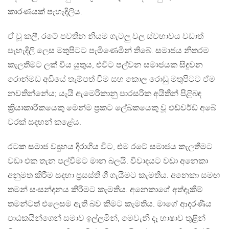
කාරණයක් පැහැදිලිය.
ඒ වූ කලී, රටේ පවතින නියම ගැටලු වල ස්වභාවය වඩාත්
පැහැදිලි ලෙස මතුපිටට පැමිණෙමින් තිබේ. සමාජය නිතරම
කැලතීමට ලක් විය යුතුය, එවිට පල්වන සමාජයක සිදුවන
රොන්මඩ අඩියේ තැම්පත් වීම සහ කොල රොඩු මතුපිටට ඒම
නවතින්නේය; යැයි ඇමෙරිකානු පාරසරික අයිතීන් පිළිබඳ
ක්‍රියාකාරිකයෙකු මෙන්ම ප්‍රකට ලේඛකයෙකු වූ එඩ්වර්ඩ් අබේ
වරක් සඳහන් කළේය.
රටක සමාජ ව්‍යුහය දිරාගිය විට, එම රටේ සමාජය කැලතීමට
වඩා එක තැන පල්වීමට මාන බලයි. විවාදයට වඩා අනෙකා
අනුමත කිරීම සඳහා ප්‍රසස්ති ගී ගැයීමට කැමතිය. අනෙකා සමඟ
තමන් සංසන්දනය කිරීමට කැමතිය. අනෙකාගේ අත්දැකීම්
තමන්ටත් එලෙසම ඇති බව කිමට කැමතිය. මාගේ ආදරණීය
පාඨකයින්ගෙන් සමාව ඉල්ලමින්, මෙවැනි දෑ භාෂාව තුළින්