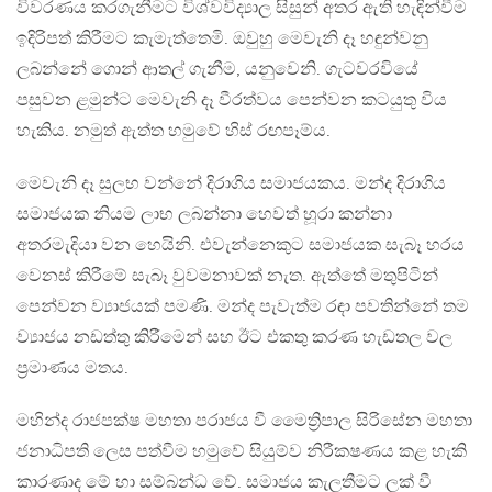
විවරණය කරගැනීමට විශ්වවිද්‍යාල සිසුන් අතර ඇති හැඳින්වීම
ඉදිරිපත් කිරීමට කැමැත්තෙමි. ඔවුහු මෙවැනි දෑ හඳුන්වනු
ලබන්නේ ගොන් ආතල් ගැනීම, යනුවෙනි. ගැටවරවියේ
පසුවන ළමුන්ට මෙවැනි දෑ වීරත්වය පෙන්වන කටයුතු විය
හැකිය. නමුත් ඇත්ත හමුවේ හිස් රඟපෑම්ය.
මෙවැනි දෑ සුලභ වන්නේ දිරාගිය සමාජයකය. මන්ද දිරාගිය
සමාජයක නියම ලාභ ලබන්නා හෙවත් හූරා කන්නා
අතරමැදියා වන හෙයිනි. එවැන්නෙකුට සමාජයක සැබෑ හරය
වෙනස් කිරීමේ සැබෑ වුවමනාවක් නැත. ඇත්තේ මතුපිටින්
පෙන්වන ව්‍යාජයක් පමණි. මන්ද පැවැත්ම රඳා පවතින්නේ තම
ව්‍යාජය නඩත්තු කිරීමෙන් සහ ඊට එකතු කරණ හැඩතල වල
ප්‍රමාණය මතය.
මහින්ද රාජපක්ෂ මහතා පරාජය වී මෛත්‍රිපාල සිරිසේන මහතා
ජනාධිපති ලෙස පත්වීම හමුවේ සියුම්ව නිරීකෂණය කළ හැකි
කාරණාද මේ හා සම්බන්ධ වේ. සමාජය කැලතීමට ලක් වී