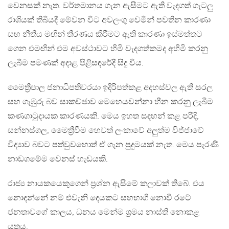
වෙනසක් නැත. වර්තමානය ගැන ඇසීමට ඇති වැදගත් ගැටලු
රාශියක් තිබියදී මේවන විට අවලංගු වෙමින් පවතින කාරණා
සහ නීතීය මඟින් තීරණය කිරීමට ඇති කාරණා ඉස්මත්තට
ගෙන එමඟින් එම අවස්ථාවට හිමි වැදගත්කමද අහිමි කරනු
ලැබීම පමණක් අදාළ පිළිසඳරේදී සිදු විය.
මෛත්‍රීපාල ජනාධිපතිවරයා ඉදිරිපත්කළ අදහස්වල ඇති සරල
සහ ගැඹුරු බව සාකච්ඡාව මෙහෙයවන්නා හීන කරනු ලැබීම
කණගාටුදායක කාරණයකි. මෙය ඉහත සඳහන් කළ පරිදි,
සන්නස්ගල, මෛත්‍රීවීම හෙවත් ලංකාවේ අලුත්ම විජ්ජාවේ
විද්‍යාව බවට පත්වුවහොත් ඒ ගැන පුදුමයක් නැත. මෙය පැරණි
නාඩගමේම වෙනස් හැඩයකි.
රාජ්‍ය නායකයෙකුගෙන් ප්‍රශ්න ඇසීමේ කලාවක් තිබේ. එය
නොදන්නේ නම් එවැනි දෙයකට සහභාගී නොවී රටේ
ජනතාවගේ කාලය, ධනය මෙන්ම ශ්‍රමය නාස්ති නොකළ
යුතුය.