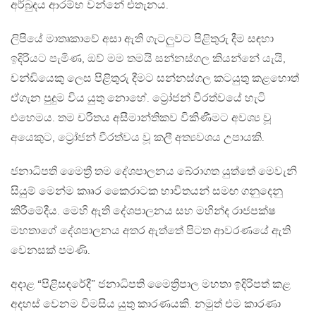
අර්බුදය ආරම්භ වන්නේ එතැනය.
ලිපියේ මාතෘකාවේ අසා ඇති ගැටලුවට පිළිතුරු දීම සඳහා
ඉදිරියට පැමිණ, ඔව් මම තමයි සන්නස්ගල කියන්නේ යැයි,
චන්ඩියෙකු ලෙස පිළිතුරු දීමට සන්නස්ගල කටයුතු කළහොත්
ඒගැන පුදුම විය යුතු නොහේ. ට්‍රෝජන් වීරත්වයේ හැටි
එහෙමය. තම චරිතය අසීමාන්තිකව විකිණීමට අවශ්‍ය වූ
අයෙකුට, ට්‍රෝජන් වීරත්වය වූ කලී අත්‍යවශය උපායකි.
ජනාධිපති මෛත්‍රී තම දේශපාලනය බේරාගත යුත්තේ මෙවැනි
සියුම් මෙන්ම කෲර කෛරාටක භාවිතයන් සමඟ ගනුදෙනු
කිරීමේදීය. මෙහි ඇති දේශපාලනය සහ මහින්ද රාජපක්ෂ
මහතාගේ දේශපාලනය අතර ඇත්තේ පිටත ආවරණයේ ඇති
වෙනසක් පමණි.
අදාළ “පිළිසඳරේදී” ජනාධිපති මෛත්‍රිපාල මහතා ඉදිරිපත් කළ
අදහස් වෙනම විමසිය යුතු කාරණයකි. නමුත් එම කාරණා