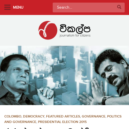
S
Search
MENU
k
for:
i
p
t
o
m
a
i
n
c
o
n
t
e
n
COLOMBO
,
DEMOCRACY
,
FEATURED ARTICLES
,
GOVERNANCE
,
POLITICS
t
AND GOVERNANCE
,
PRESIDENTIAL ELECTION 2015