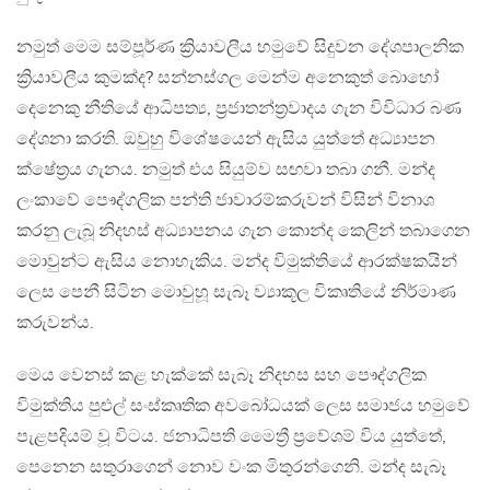
නමුත් මෙම සම්පූර්ණ ක්‍රියාවලීය හමුවේ සිදුවන දේශපාලනික
ක්‍රියාවලීය කුමක්ද? සන්නස්ගල මෙන්ම අනෙකුත් බොහෝ
දෙනෙකු නීතියේ ආධිපත්‍ය, ප්‍රජාතන්ත්‍රවාදය ගැන විවිධාර බණ
දේශනා කරති. ඔවුහු විශේෂයෙන් ඇසිය යුත්තේ අධ්‍යාපන
ක්ෂේත්‍රය ගැනය. නමුත් එය සියුම්ව සඟවා තබා ගනී. මන්ද
ලංකාවේ පෞද්ගලික පන්ති ජාවාරම්කරුවන් විසින් විනාශ
කරනු ලැබූ නිදහස් අධ්‍යාපනය ගැන කොන්ද කෙලින් තබාගෙන
මොවුන්ට ඇසිය නොහැකිය. මන්ද විමුක්තියේ ආරක්ෂකයින්
ලෙස පෙනී සිටින මොවුහූ සැබෑ ව්‍යාකූල විකෘතියේ නිර්මාණ
කරුවන්ය.
මෙය වෙනස් කළ හැක්කේ සැබෑ නිදහස සහ පෞද්ගලික
විමුක්තිය පුළුල් සංස්කෘතික අවබෝධයක් ලෙස සමාජය හමුවේ
පැළපදියම් වූ විටය. ජනාධිපති මෛත්‍රී ප්‍රවේශම් විය යුත්තේ,
පෙනෙන සතුරාගෙන් නොව වංක මිතුරන්ගෙනි. මන්ද සැබෑ