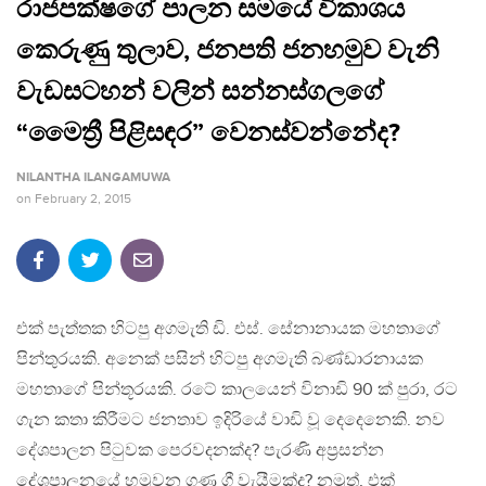
රාජපක්ෂගේ පාලන සමයේ විකාශය
කෙරුණු තුලාව, ජනපති ජනහමුව වැනි
වැඩසටහන් වලින් සන්නස්ගලගේ
“මෛත්‍රී පිළිසඳර” වෙනස්වන්නේද?
NILANTHA ILANGAMUWA
on
February 2, 2015
එක් පැත්තක හිටපු අගමැති ඩි. එස්. සේනානායක මහතාගේ
පින්තුරයකි. අනෙක් පසින් හිටපු අගමැති බණ්ඩාරනායක
මහතාගේ පින්තූරයකි. රටේ කාලයෙන් විනාඩි 90 ක් පුරා, රට
ගැන කතා කිරීමට ජනතාව ඉදිරියේ වාඩි වූ දෙදෙනෙකි. නව
දේශපාලන පිටුවක පෙරවදනක්ද? පැරණි අප්‍රසන්න
දේශපාලනයේ හමුවන ගුණ ගී වැයීමක්ද? නමුත්, එක්