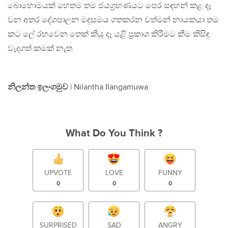
බොහොමයක් හෙතම තම ජයග්‍රහණයට පෙර සඳහන් කළ දෑ
වන අතර දේශපාලන මදුසමය ගතකරන වත්මන් නායකයා තම
කට ලේ රහවෙන තෙක් කියූ දෑ යළි ප්‍රකාශ කිරීමට කීම කිසිඳු
වැදගත් කමක් නැත.
නිලන්ත ඉලංගමුව
| Nilantha Ilangamuwa
What Do You Think ?
UPVOTE
LOVE
FUNNY
0
0
0
SURPRISED
SAD
ANGRY