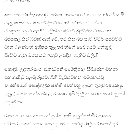
වෙමින් තිබේ.
බලාපොරොත්තු නොවූ මොහොතක පරාජය නොවන්නේ යැයි
සැලකෙන සාධකයක් දිය වී ගොස් පරාජය වන විට
ජයග්‍රාහකයාට ඇතිවන ප්‍රීතිය හමුවේ බුද්ධිමය වශයෙන්
බරපතල හිස් බවක් ඇති වේ. එම හිස් බව සෑම විටම පිරවීමට
මාන බලන්නේ අතීතය තුළ තමන්ගේ වෛරයට හේතු වූ
සිදුවීම් ගැන මතකයට අනුව උපදින හැඟීම් වලිනි.
හොඳම උදාහරණය, ජනාධිපති මෛත්‍රිපාල සිරිසේන මහතා
සහභාගී වූ පළමු රූපවාහිනී වැඩසටහන මෙහෙයවූ
වෘත්තීයෙන් පෞද්ගලික පන්ති පවත්වනු ලබන ගුරුවරයෙකු වූ
උපුල් ශාන්ත සන්නස්ගල මහතා හැසිරුණු ආකාරය සහ ඔහුගේ
දෙඩවීමය.
රාජ්‍ය නායකයෙකුගෙන් ප්‍රශ්න ඇසිය යුත්තේ බීර පානය
කිරීමට ගොස් තම සගයෙකු සමඟ පෙරදා රාත්‍රියේ තමන් දුටු