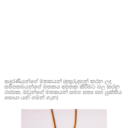
ආදරණීයන්ගේ මතකයන් (අතුරුදහන් කරන ලද
සමීපතමයන්ගේ මතකය අමතක කිරීමට බල කරන
රාජ්‍යක, ඔවුන්ගේ මතකයන් සමග සත්‍ය සහ යුක්තිය
සොයා යන ගමන් ගැන)