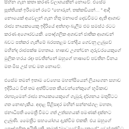
සිහින ගැන කතා කරණ විලාශයකින් නොවේ. එසේම
සූත්තියක් ඉරීමෙන් රටේ “හොරුන්, තක්කඩියන්…. “ ආදී
නොයෙක් අයවලුන් ගැන හිතු මනාපේ දෙඩවීමට ඇති ආශාව
රාජ්‍ය නායකයෙකු ඉදිරියේ අත්හදා බැලීම එම සමස්ථ රටට
කරණ අගෞරවයකි. පෞද්ගලික අශාවන් ජාතික ආශාවන්
බවට පත්කර ගැනීමේ බරපතළම වන්දිය ගෙවනු ලැබුවේ
මහින්ද රාජපක්ෂ මහතාය. භාෂාව උගන්වන ගුරුවරයෙකුගේ
මුලික හරය රඳා පවතින්නේ ඔහුගේ භාෂාවේ පවතින විනය
මත මිස උස් හඬ මත නොවේ.
එසේම තමන් ඉතාම වෙහෙස මහන්සියෙන් ලියාගෙන සහාව
ඉදිරියට විත් තම අත්පිටපත කියවන්නේකුගේ භූමිකාව
රඟපෑමෙන් රාජ්‍ය නායකයෙකුගේ ගැඹුරු දර්ශනය මතුපිටට
ගත නොහැකිය. අදාළ පිළිසඳර මඟින් සන්නස්ගල මහතා,
ජනාධිපති මෛත්‍රී වීමට ගත් උත්සහයක් පමණක් දක්නට
ලැබුණි. මෛත්‍රීට සහයෝගය දැක්වීම එකකි. එය ඔහුගේ
පෞද්ගලික අයිතියකි. නමුත් “මාධ්‍යවේදියෙකුගේ” වෙස්ගත්විට