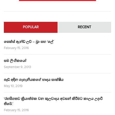
POPULAR
RECENT
සෙක්ස් ඇන්ඩ් ලව් – බ්‍රා සහ ‘ලේ’
February 15, 2016
සම ලිංගිකයෝ
September 9, 2013
පෑඩ් අඳින ගැහැනියකගේ හෘදය සාක්ෂිය
May 10, 2019
‘රහසිගතව ක්‍රියාත්මක වන කුලවාදය අවසන් කිරීමට කාලය උදාවී
තිබේ.’
February 15, 2016