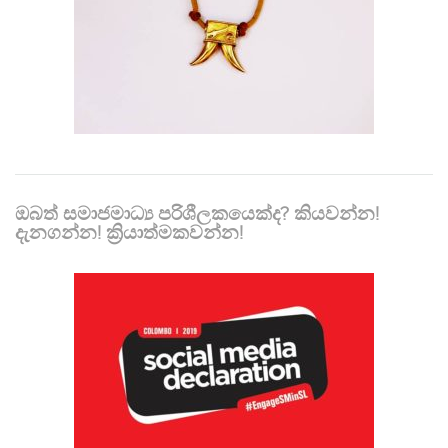
ඔබත් සමාජමාධ්‍ය පරිශීලකයෙක්ද? කියවන්න!
දැනගන්න! ක්‍රියාත්මකවන්න!