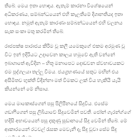
තිබේ. මෙය ඉතා හොඳය. ඇතැම් කාරනා විශේෂයෙන්
අධිකරණය, සම්බන්ධයෙන් එහි කැලතීමේ දිශානතියද ඉතා
හොඳය. නමුත් ඇතැම් කාරණා සම්බන්ධයෙන් එහි චලනය
සැක සංකා මතු කරමින් තිබේ.
රාජපක්ෂ පාරාජය කිරීම වූ කලී යමෙකුගේ එකම අරමුණ වූ
විට ඉන් ඉදිරියට උදාවෙන කාලය හමුවේ ඇති වන්නේ
ඉබාගාතේ ඇවිදින – හිතූ මනාපෙට දොඩවන ස්වභාවයකට
එම පුද්ගලයා තල්ලු වීමය. ජයග්‍රහණයේ සතුට මඟින් එය
අසීමිතව භුක්ති විඳින්නා මත් වීමකට ලක් විය හැකියි යැයි
කියන්නේ මේ නිසාය.
මෙය මාකොස්ගෙන් පසු පිලිපීනයේ සිදුවිය. එසේම
ගඩාෆිගෙන් පසු ලිබියාවේ සිදුවෙමින් පවතී. ජෝන් ගැරන්ග්ගේ
හදිසි අභාවයෙන් පසු දකුණු සුඩානයේ සිදු වෙමින් තිබේ. මේ
ආකාරයෙන් රටවල් රැසක මෙවැනි දෑ සිදු වූවා සේම සිදු