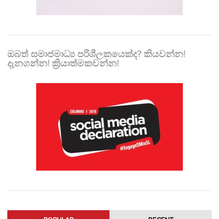
ඔබත් සමාජමාධ්‍ය පරිශීලකයෙක්ද? කියවන්න!
දැනගන්න! ක්‍රියාත්මකවන්න!