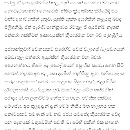
කරමු. ඒ ඉතා ඉක්මනින් කළ හැකි දෙයක් නොවන බව අපට
නොවැටහෙනවා නොවෙති. නීතිය ක්‍රියාත්මක කිරීමේදී එය
විනිවිද භාවයකින් යුතුව, යුක්ති යුක්ත අයුරකින් කළයුතු බවද
පිලිගනිමු. ඒත් පැරණි යාන්ත්‍රණය රටතුල ඒ අයුරින්ම නැතත්
එක්තරා ශක්තිමත් ආකාරයකින් ක්‍රියාත්මක වන බව පැහැදිලිය.
ප්‍රජාතන්ත්‍රවාදී වෙනසකට එරෙහිව වෙස් වලාගත් බලවේගයන්
මේවා තුල එක්තරා අයුරකින් ක්‍රියාත්මක වන බවත්
පෙනෙන්නට තිබේ. බලපෙරලියෙන් පසු හිස සඟවා ගෙන සිටි
සතුරන් නැවත අළු බලු ගසා දමමින් නැගිටිනු ඇත. එනිසා බලය
මාරුව තුල ඔහේ මෙම යහපාලනය සිදුවන තුරු බලා සිටීම
දුර්වලකමකි. එය සිදුවන තුරු ඔහේ බලා සිටීම ඉක්මනින්
පරාදය වෙත ලඟාවීමට හේතු විය හැක. පවතින තත්වය
මෙසේය. අප තුලද දැන් දැන් මෙම නීතිය මත පාලනය එක
කොටසකට පමණක් මේ නව රජය යටතේද ක්‍රියාත්මක වේද
යන සැකයක් මතුවෙමින් පවතී. මා මෙහි එකින් එක සඳහන්