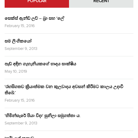
POPULAR
RECENT
සෙක්ස් ඇන්ඩ් ලව් – බ්‍රා සහ ‘ලේ’
February 15, 2016
සම ලිංගිකයෝ
September 9, 2013
පෑඩ් අඳින ගැහැනියකගේ හෘදය සාක්ෂිය
May 10, 2019
‘රහසිගතව ක්‍රියාත්මක වන කුලවාදය අවසන් කිරීමට කාලය උදාවී
තිබේ.’
February 15, 2016
‘හිමින්සැරේ පියා විදා‘ සුනිලා සමුගත්තා ය.
September 9, 2013