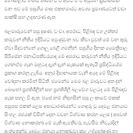
නොකළාට නීතිය තාමත් ඒ ඒ අයට ඒ ඒ අයුරින් ක්‍රියාත්මක
වන බව මේ පසුගිය මාස එකහමාරට අවශ්‍ය ප්‍රමාණයටත් වඩා
සාක්ෂි සහ උදාහරණ ඇත.
බලමාරුවෙන් පසු දූෂණ, වංචා, අපරාධ, පිළිබඳ වග උත්තර
කරුවන් නීතිය ඉදිරියට පමුණුවන බව කීවා වුවත් මේ වන තුරු
ඒවා සිදුවන්නේ ගොලු බෙලි ගමනින්. පසුගිය දිනක මෛත්‍රීපාල
සිරිසේන ජනාධිපතිවරයාද මේ අපරාධ කරුවන් නීතිය ඉදිරියට
ගෙනඒම ගැන ඔහුටද දැන් දැන් සැකයක් ඇතැයි ප්‍රසිද්ධියේම
ප්‍රකාශ කරනු ලැබීය. අනුර දිසානායක වැනි අයද මේ පිළිබඳ
චෝදනා කරමින් සිටිති. එමෙන්ම මෙම බල මාරුවට අත දුන්
බොහෝ ප්‍රගතිශීලීන් සහ ප්‍රගතිශීලී බලවේග වලටද මේ පිළිබඳව
සැක පහල වී ඇත. එසේ නම් නිදහසින් පසු ලංකාවේ එකක්
පසුපස එකක් ලෙස අසාධාරණයන්ට ගොදුරු වූ දෙමළ ජනයාට
සිංහල රජයක් විසින් දෙන වචන විශ්වාස කරන ලෙස ( අපවත්
විශ්වාස නොකරන) මේ මැති ඇමතිවරු පැවසීම නිවැරදිද?
ඇත්තෙන්ම දෙමළ ජනයා නොකඩවා කළ උද්ඝෝෂණ හා