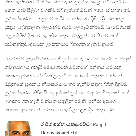
සිතා පැත්තකට වී සිටිය නොහැක. ලද ජය ජයග්‍රහණය දක්වා
ගෙන යාම පිළිබඳ වගකීම රැදී ඇත්තේ ඔවුන් අතය. ඒ සඳහා තම
උද්ඝෝෂණ සහ බලපෑම් සංවිධානාත්මකව දිගින් දිගටම කළ
යුතුය. දේශපාලන බලය හිමි අයට බලපෑම් කිරීමේ බලවේගයක්
ලෙස දිගින් දිගටම පැවතිය යුතුය. එතුලින් පමනි යම් හෝ
ප්‍රජාතන්ත්‍රවාදී ජයක් ලාංකිකයාට දිනාගත හැකි වනුයේ.
එසේ නම් උතුරේ ජනයාගේ ප්‍රශ්නය ගැනද එය එසේමය. ඔවුන්
තම අරගලය අතෑරි මොහොතේ ඔවුන්ගේ ප්‍රශ්නය යටයනු
නොඅනුමානය. ඒ නිසා උතුරේ ජනයාගේ යුතුකම වන්නේ
ඔවුන්ගේ ප්‍රශ්නය නිරාකරණය කර ගැනීම සඳහා දිගින් දිගටම
උද්ඝෝෂණය කිරීමයි. ඔවුන්ගේ ප්‍රශ්නයට අවම විසදුමක් හෝ
ලගාකර ගත හැකි වන්නේ එතුලින් පමනි. එනිසා අපගේ
සහායද අප ඔවුන් වෙත නොපැකිලව ලබාදිය යුතු වෙමු.
රංජිත් හේනායකආරච්චි
| Ranjith
Henayakaarchchi