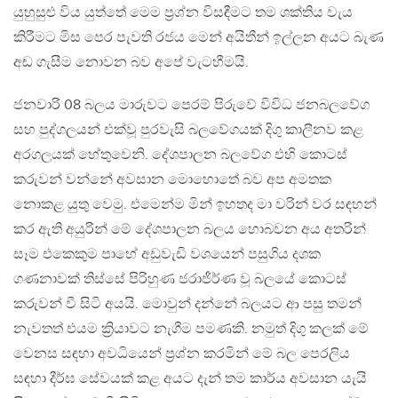
යුහුසුළු විය යුත්තේ මෙම ප්‍රශ්න විසඳීමට තම ශක්තිය වැය
කිරීමට මිස පෙර පැවති රජය මෙන් අයිතීන් ඉල්ලන අයට බැණ
අඬ ගැසීම නොවන බව අපේ වැටහීමයි.
ජනවාරි 08 බලය මාරුවට පෙරම් පිරුවේ විවිධ ජනබලවේග
සහ පුද්ගලයන් එක්වූ පුරවැසි බලවේගයක් දිගු කාලීනව කළ
අරගලයක් හේතුවෙනි. දේශපාලන බලවේග එහි කොටස්
කරුවන් වන්නේ අවසාන මොහොතේ බව අප අමතක
නොකළ යුතු වෙමු. එමෙන්ම මින් ඉහතද මා වරින් වර සඳහන්
කර ඇති අයුරින් මේ දේශපාලන බලය හොබවන අය අතරින්
සෑම එකෙකුම පාහේ අඩුවැඩි වශයෙන් පසුගිය දශක
ගණනාවක් තිස්සේ පිරිහුණ ජරාජීර්ණ වූ බලයේ කොටස්
කරුවන් වී සිටි අයයි. මොවුන් දන්නේ බලයට ආ පසු තමන්
නැවතත් එයම ක්‍රියාවට නැගීම පමණකි. නමුත් දිගු කලක් මේ
වෙනස සඳහා අවධියෙන් ප්‍රශ්න කරමින් මේ බල පෙරලිය
සඳහා දීර්ඝ සේවයක් කළ අයට දැන් තම කාර්ය අවසාන යැයි