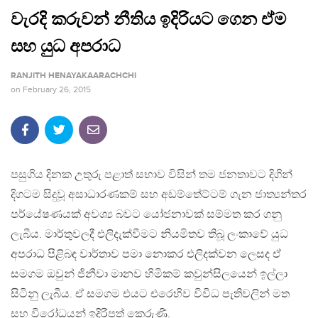
වැරදි කරුවන් නීතිය ඉදිරියට ගෙන ඒම
සහ යුධ අපරාධ
RANJITH HENAYAKAARACHCHI
on
February 26, 2015
පසුගිය දිනක උතුරු පළාත් සභාව විසින් තම ජනතාවට දිගින්
දිගටම සිදුවූ අසාධාරණකම් සහ අඩම්තේට්ටම් ගැන ජාත්‍යන්තර
පර්යේෂණයක් අවශ්‍ය බවට යෝජනාවක් සම්මත කර ගනු
ලැබීය. මාර්තුවලදී එලිදැක්වීමට නියමිතව තිබූ ලංකාවේ යුධ
අපරාධ පිළිබඳ වාර්තාව පමා නොකර එලිදක්වන ලෙසද ඒ
සමගම ඔවුන් ජිනීවා මානව හිමිකම් කවුන්සිලයෙන් ඉල්ලා
සිටිනු ලැබීය. ඒ සමගම එයට එරෙහිව විවිධ පැතිවලින් මත
සහ විරෝධයන් ඉදිරිපත් කෙරුණි.