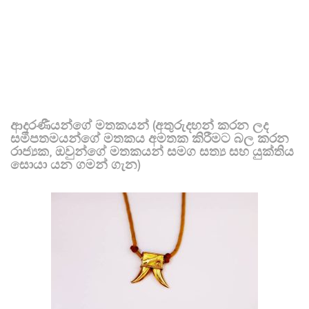
ආදරණීයන්ගේ මතකයන් (අතුරුදහන් කරන ලද
සමීපතමයන්ගේ මතකය අමතක කිරීමට බල කරන
රාජ්‍යක, ඔවුන්ගේ මතකයන් සමග සත්‍ය සහ යුක්තිය
සොයා යන ගමන් ගැන)