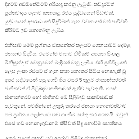
දිගටම අඩම්තේට්ටම් අරියාදු කරනු ලැබුණි. තවදුරටත්
ත්‍රස්තවාදය ගැනම කතාකළ රජය යුද්ධයෙන් පීඩාවක්,
යුද්ධයෙන් අපරාධයක් සිදුවීමක් ගැන වචනයක් වත් පාවිච්චි
කිරීමට ඉඩ නොතබනු ලැබීය.
එනිසාම මෙම ප්‍රශ්නය ජාත්‍යන්තර තලයට ගෙනයාමට දෙමළ
ජනයාට සිදුවිය. එමෙන්ම මානව හිමිකම් අගයන සිංහල
මිනිසුන්ද ඒ වෙනුවෙන් මැදිහත් වනු ලැබීය. එහි ප්‍රතිඵිලයක්
ලෙස ලංකා රජයට ඒ ගැන කතා නොකර සිටිය නොහැකි වූ
අතර යුද්ධයෙන් පසු ගෙවී ගිය වසර 5 තුලම ජාත්‍යන්තරවත්
ජාතිකවත් ඒ පිළිබඳව කතිකාවක් ඇතිව පැවතුණි. එසේ
ජාත්‍යන්තරව හෝ ජාතිකව මේ පිළිබඳව සාකච්ඡාවක්
පැවතුනේ, පවතින්නේ උතුරු කරයේ ජනයා නොනවත්වාම
තම ප්‍රශ්නය ලෝකයට හඬ ගා කීම හේතු කර ගෙනයි. ඔවුන්
එසේ හඬ නොනැගුවානම් කිසිවක් සිදු නොවීම සහතිකය.
උතුරු පළාත් සභාව යුධ අපරාධ පිළිබඳ ජාත්‍යන්තර