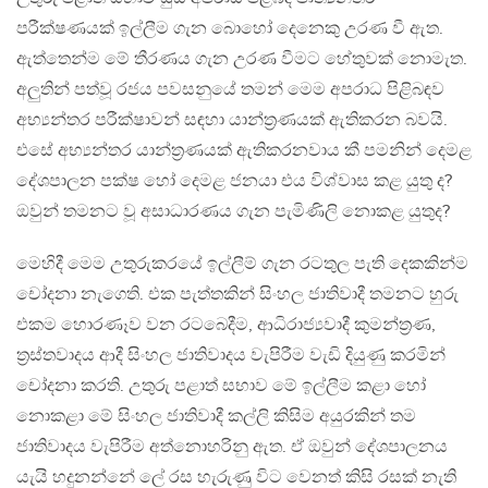
පරීක්ෂණයක් ඉල්ලීම ගැන බොහෝ දෙනෙකු උරණ වී ඇත.
ඇත්තෙන්ම මේ තීරණය ගැන උරණ වීමට හේතුවක් නොමැත.
අලුතින් පත්වූ රජය පවසනුයේ තමන් මෙම අපරාධ පිළිබඳව
අභ්‍යන්තර පරීක්ෂාවන් සඳහා යාන්ත්‍රණයක් ඇතිකරන බවයි.
එසේ අභ්‍යන්තර යාන්ත්‍රණයක් ඇතිකරනවාය කී පමනින් දෙමළ
දේශපාලන පක්ෂ හෝ දෙමළ ජනයා එය විශ්වාස කළ යුතු ද?
ඔවුන් තමනට වූ අසාධාරණය ගැන පැමිණිලි නොකළ යුතුද?
මෙහිදී මෙම උතුරුකරයේ ඉල්ලීම් ගැන රටතුල පැති දෙකකින්ම
චෝදනා නැගෙති. එක පැත්තකින් සිංහල ජාතිවාදී තමනට හුරු
එකම හොරණෑව වන රටබෙදීම, ආධිරාජ්‍යවාදී කුමන්ත්‍රණ,
ත්‍රස්තවාදය ආදී සිංහල ජාතිවාදය වැපිරීම වැඩි දියුණු කරමින්
චෝදනා කරති. උතුරු පළාත් සභාව මේ ඉල්ලීම කළා හෝ
නොකළා මේ සිංහල ජාතිවාදී කල්ලි කිසිම අයුරකින් තම
ජාතිවාදය වැපිරීම අත්නොහරිනු ඇත. ඒ ඔවුන් දේශපාලනය
යැයි හදුනන්නේ ලේ රස හැරුණු විට වෙනත් කිසි රසක් නැති