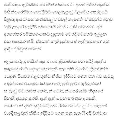
ජාතිවාදය ඇවිස්සීම පමණක් නිසාවෙනි. අනිත් අතින් පසුගිය
මහින්ද රෙජීමය පෙරලීමට පෙලගැසුණු බලවේග අතරද මේ
පිළිබඳ ආරෝ සහ කණස්සලු හඬවල් නැගෙති. ඒ ඔවුන්ට අනුව
‘මේ උතුරේ ඉල්ලීම් නිසා ජාතිවාදීන්ට වාසි වෙනවා’, ‘අපි
අභ්‍යන්තර පරීක්ෂණයකට සූදානම් වෙත්දි මෙහෙම ඉල්ලන
එක අසාධාරණයි. ඒකෙන් නැති ප්‍රශ්නයක් ඇති වෙනවා’ මේ
ආදී දේ ඔවුන් පවසති.
බලය මාරු වූවායින් පසු වහාම ක්‍රියාත්මක වන පරිදි පසුගිය
කාලයේ රටේ දේපළ හොරකම් කළ නීති විරෝධී ක්‍රියාවන්හි
යෙදුණ සියළුම බලවතුන්ව නීතිය ඉදිරියට ගෙන එන බව පැවසූ
නමුත් මාස එකහමාරක් යන තුරු පුංචි පුංචි හාල්මැස්සන්
හැරුණු විට තාමත් තෝරුන් මෝරුන් පෙරසේම නිදහසේ
පීනති. දඩයම් කරති. දැන් දැන් ඔවුන් කරණම් ද ගසති.
කෝචොක් දමති. ඉදිරියේදී නව රජය විසින් පසුගිය කාලයේ
වැරදි කළවුන් නීතිය ඉදිරියට ගෙන එනු ඇතැයි අපි විශ්වාස