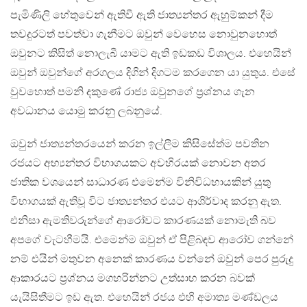
පැමිණිලි හේතුවෙන් ඇතිවී ඇති ජාත්‍යන්තර ඇහුම්කන් දීම
තවදුරටත් පවත්වා ගැනීමට ඔවුන් වෙහෙස නොවුනහොත්
ඔවුනට කිසිත් නොලැබී යාමට ඇති ඉඩකඩ විශාලය. එහෙයින්
ඔවුන් ඔවුන්ගේ අරගලය දිගින් දිගටම කරගෙන යා යුතුය. එසේ
වුවහොත් පමනි දකුණේ රාජ්‍ය ඔවුනගේ ප්‍රශ්නය ගැන
අවධානය යොමු කරනු ලබනුයේ.
ඔවුන් ජාත්‍යන්තරයෙන් කරන ඉල්ලීම කිසිසේත්ම පවතින
රජයට අභ්‍යන්තර විභාගයකට අවහිරයක් නොවන අතර
ජාතික වශයෙන් සාධාරණ එමෙන්ම විනිවිධභායකින් යුතු
විභාගයක් ඇතිවූ විට ජාත්‍යන්තර එයට ආශිර්වාද කරනු ඇත.
එනිසා ඇමතිවරුන්ගේ ආරෝවට කාරණයක් නොමැති බව
අපගේ වැටහීමයි. එමෙන්ම ඔවුන් ඒ පිළිබඳව ආරෝව ගන්නේ
නම් එයින් මතුවන අනෙක් කාරණය වන්නේ ඔවුන් පෙර පුරුදු
ආකාරයට ප්‍රශ්නය මගහරින්නට උත්සාහ කරන බවක්
යැයිසිතීමට ඉඩ ඇත. එහෙයින් රජය එහි අමාත්‍ය මණ්ඩලය