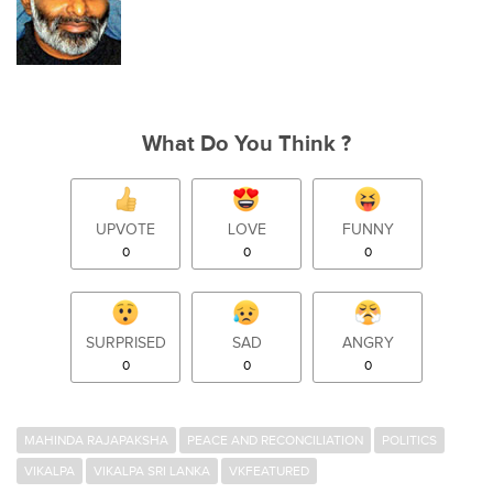
What Do You Think ?
UPVOTE
LOVE
FUNNY
0
0
0
SURPRISED
SAD
ANGRY
0
0
0
MAHINDA RAJAPAKSHA
PEACE AND RECONCILIATION
POLITICS
VIKALPA
VIKALPA SRI LANKA
VKFEATURED