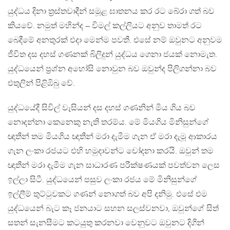
යුද්ධය දිනා ත්‍රස්තවාදීන් සමූළ ඝාතනය කර රට බේරා ගත් බව
කියවේ. නමුත් මහින්ද – විමල් කල්ලියට අනුව තාමත් රට
බෙදීමේ අනතුරක් එදා මෙන්ම පවතී. එසේ නම් ඔවුනට අනුවම
ජීවිත දස දහස් ගණනක් බිලිදුන් යුද්ධය ගෙනා ජයක් නොමැත.
යුද්ධයෙන් ප්‍රශ්න අහෝසි නොවුන බව ඔවුන්ද පිලිගන්නා බව
එතුලින් පිළිඹිබු වේ.
යුද්ධයේදී සිවිල් වැසියන් දස දහස් ගණනින් මිය ගිය බව
නොදන්නා කෙනෙකු නැති තරම්ය. මේ මියගිය මිනිසුන්ගේ
ඥාතීන් තම මියගිය ඥාතීන් මරා දැමීම ගැන ඒ මරා දැමූ ආකාරය
ගැන ලංකා රජයට එහි හමුදාවන්ට චෝදනා කරයි. ඔවුන් තම
ඥාතීන් මරා දැමීම ගැන සාධාරණ පරීක්ෂණයක් පවත්වන ලෙස
ඉල්ලා සිටී. යුද්ධයෙන් පසුව ලංකා රජය මේ මිනිසුන්ගේ
ඉල්ලීම් තුට්ටුවකට ගණන් නොගත් බව අපි දනිමු. එසේ එම
යුද්ධයෙන් බැට කෑ ජනයාට සහන සලස්වනවා, ඔවුන්ගේ සිත්
සතන් සැනසීමට කටයුතු කරනවා වෙනුවට ඔවුනට දිගින්