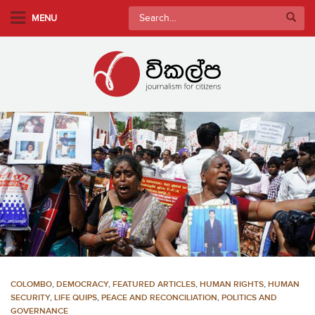
S
Search
MENU
k
for:
i
p
t
o
m
a
i
n
c
o
n
t
e
n
COLOMBO
,
DEMOCRACY
,
FEATURED ARTICLES
,
HUMAN RIGHTS
,
HUMAN
t
SECURITY
,
LIFE QUIPS
,
PEACE AND RECONCILIATION
,
POLITICS AND
GOVERNANCE