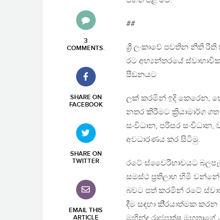
පහත පළ වේ.
##
3
ශ්‍රී ලංකාවේ පවතින නීති
COMMENTS
.
රට අභ්‍යන්තරයේ ස්වාභාවි
පීඩනයට
SHARE ON
ලක් කරමින් ඉදි කෙරෙන, කො
FACEBOOK
නතර කිරීමට ක්‍රියාමාර්ග ගත
සංවිධාන, පරිසර සංවිධාන, ව
අවධාරණය කර සිටිමු.
SHARE ON
TWITTER
රටේ ස්වෛරීභාවයට බලපෑම්
සමස්ථ ප්‍රතිලාභ හිමි වන
බවට පත් කරමින් රටේ ස්වාභ
දීම සඳහා කි්‍රයාත්මක කර
EMAIL THIS
මහින්ද රාජපක්ෂ මහතාගේ උ
ARTICLE