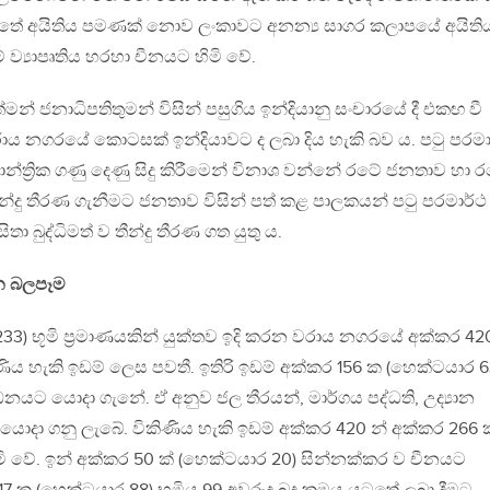
පතේ අයිතිය පමණක් නොව ලංකාවට අනන්‍ය සාගර කලාපයේ අයිති
 ව්‍යාපෘතිය හරහා චීනයට හිමි වේ.
්මන් ජනාධිපතිතුමන් විසින් පසුගිය ඉන්දියානු සංචාරයේ දී එකඟ වී
රාය නගරයේ කොටසක් ඉන්දියාවට ද ලබා දිය හැකි බව ය. පටු පරමා
ජතාන්ත්‍රික ගණු දෙණු සිදු කිරීමෙන් විනාශ වන්නේ රටේ ජනතාව හා 
ීන්දු තීරණ ගැනීමට ජනතාව විසින් පත් කළ පාලකයන් පටු පරමාර්
බුද්ධිමත් ව තීන්දු තීරණ ගත යුතු ය.
න බලපෑම
33) භූමි ප්‍රමාණයකින් යුක්තව ඉදි කරන වරාය නගරයේ අක්කර 42
ිණිය හැකි ඉඩම් ලෙස පවතී. ඉතිරි ඉඩම් අක්කර 156 ක (හෙක්ටයාර 6
ධනයට යොදා ගැනේ. ඒ අනුව ජල තීරයන්, මාර්ගය පද්ධති, උද්‍යාන
 යොදා ගනු ලැබේ. විකිණිය හැකි ඉඩම් අක්කර 420 න් අක්කර 266 ක
මි වේ. ඉන් අක්කර 50 ක් (හෙක්ටයාර 20) සින්නක්කර ව චීනයට