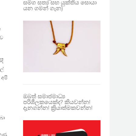
සමග සත්‍ය සහ යුක්තිය සොයා
යන ගමන් ගැන)
හ
ාව
දි
ල්
 අපි
ඔබත් සමාජමාධ්‍ය
පරිශීලකයෙක්ද? කියවන්න!
දැනගන්න! ක්‍රියාත්මකවන්න!
ලබා
ගණු