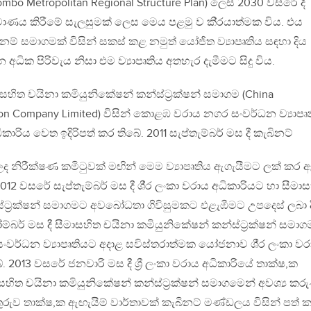
lombo Metropolitan Regional Structure Plan) ලෙස 2030 වසරේ දී
ණය කිරීමේ සැලසුමක් ලෙස මෙය පළමු ව කි්‍රයාත්මක විය. එය
 නම් සමාගමක් විසින් සකස් කළ නමුත් යෝජිත ව්‍යාපෘතිය සඳහා දිය
ධික පිරිවැය නිසා එම ව්‍යාපෘතිය අතහැර දැමීමට සිදු විය.
ාසහිත චයිනා කමියුනිකේෂන් කන්ස්ට්‍රක්ෂන් සමාගම (China
on Company Limited) විසින් කොළඹ වරාය නගර සංවර්ධන ව්‍යාපෘත
කාරිය වෙත ඉදිරිපත් කර තිබේ. 2011 සැප්තැම්බර් මස දී කැබිනට්
ද නිරීක්ෂණ කමිටුවක් මඟින් මෙම ව්‍යාපෘතිය ඇගැයීමට ලක් කර 
12 වසරේ සැප්තැම්බර් මස දී ශී්‍ර ලංකා වරාය අධිකාරියට හා සීමා
්ට්‍රක්ෂන් සමාගමට අවබෝධතා ගිවිසුමකට එළැඹීමට උපදෙස් ලබා ද
්බර් මස දී සීමාසහිත චයිනා කමියුනිකේෂන් කන්ස්ට්‍රක්ෂන් සමාග
වර්ධන ව්‍යාපෘතියට අදාළ සවිස්තරාත්මක යෝජනාව ශී්‍ර ලංකා වර
ේ. 2013 වසරේ ජනවාරි මස දී ශ්‍රී ලංකා වරාය අධිකාරියේ තාක්ෂ‚ක
ාසහිත චයිනා කමියුනිකේෂන් කන්ස්ට්‍රක්ෂන් සමාගමෙන් අවශ්‍ය කරු
ුරුව තාක්ෂ‚ක ඇඟැයීම් වාර්තාවක් කැබිනට් මණ්ඩලය විසින් පත් 