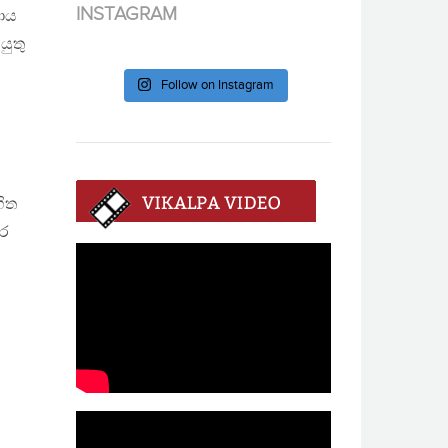
INSTAGRAM
රාය
යුතු
ේ
Follow on Instagram
හිත
‍ර