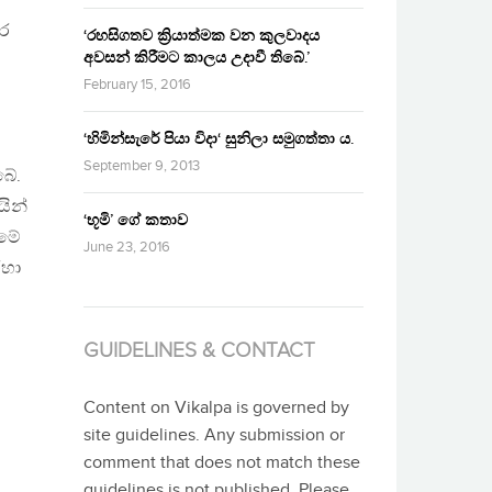
ාර
‘රහසිගතව ක්‍රියාත්මක වන කුලවාදය
අවසන් කිරීමට කාලය උදාවී තිබේ.’
February 15, 2016
‘හිමින්සැරේ පියා විදා‘ සුනිලා සමුගත්තා ය.
September 9, 2013
බේ.
යින්
‘භූමි’ ගේ කතාව
ීමේ
June 23, 2016
රහා
GUIDELINES & CONTACT
Content on Vikalpa is governed by
site guidelines. Any submission or
comment that does not match these
guidelines is not published. Please