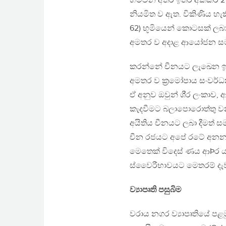
හිමිවන අතර ඉතිරි අක්කර 21
නියමිත ව ඇත. විකිණිය හැක
62) භූමියෙන් කොටසක් ලබා 
අමතර ව අදාළ ආයෝජන සම
කරන්නේ චීනයට ලැඛෙන ඉඩම
අමතර ව ක්‍රමෝපාය සංවර්ධ
ඒ අනුව ඔවුන් ශි්‍ර ලංකා
කැදවීමට බලාපොරොත්තු ව
අයිතිය චීනයට ලබා දීමත් 
චීන රජයට අපේ රටේ අනන්‍ය
මෙතෙක් විදෙස් ණය ආÞර යට
ස්වෛරීභාවයට මෙතරම් දැවැන
ව්‍යාපෘති පසුබිම
වරාය නගර ව්‍යාපෘතියේ පළ