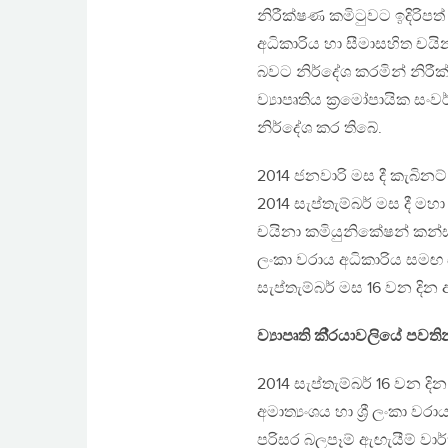
නිරීක්ෂණ කමිටුවට ඉදිරිපත
අධිකාරිය හා සීමාසහිත චයි
බවට නිර්දේශ කරමින් නිරී
ව්‍යාපෘතිය ක්‍රමෝපායික සංව
නිර්දේශ කර තිබේ.
2014 ජනවාරි මස දී කැබිනට
2014 සැප්තැම්බර් මස දී ම
චයිනා කමියුනිකේෂන් කන්ස්ට
ලංකා වරාය අධිකාරිය සමඟ ස
සැප්තැම්බර් මස 16 වන දින 
ව්‍යාපෘති කි්‍රයාවලියේ පවත
2014 සැප්තැම්බර් 16 වන දි
අමාත්‍යංශය හා ශ්‍රී ලංකා ව
පරිසර බලපෑම් ඇඟැයීම් වාර