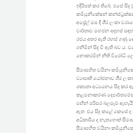
ඉදිරිපත් කර තිබේ. එසේ සිද
කමියුනිකේෂන් කන්ස්ට්‍රක
අප්‍රේල් මස දී ශී්‍ර ලංකා
වාර්තාව මහජන අදහස් සඳහා
රජය අතර ඇති රහස් ගණු දෙණ
ගනිමින් සිදු වී ඇති බව ය. 
නොකරමින් නීති විරෝධී ලෙ
සීමාසහිත චයිනා කමියුනික
ව්‍යාපෘති යෝජනාව ශී්‍ර ලං
ශක්‍යතා අධ්‍යයනය සිදු ක
කළමනාකරණ දෙපාර්තමේන්තුව
මඟින් පරිසර බලපෑම් ඇඟැයීම
ඇත. එය සිදු කළේ කෙසේ ද ය
අධිකාරිය ද නැතහොත් සීමාස
සීමාසහිත චයිනා කමියුනික