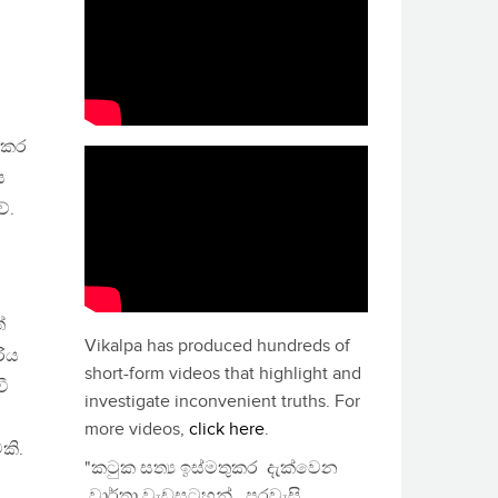
් කර
ය
ේ.
්
Vikalpa has produced hundreds of
රිය
short-form videos that highlight and
වී
investigate inconvenient truths. For
more videos,
click here
.
කි.
"කටුක සත්‍ය ඉස්මතුකර දැක්වෙන
වාර්තා වැඩසටහන්, පුරවැසි