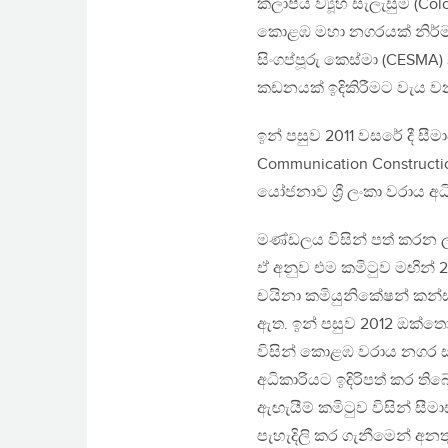
කලාපීය ව්‍යූහ සැලැසුම (Co
කොළඹ මහා නගරයක් නිර්මා
සිංගප්පූරු කෙස්මා (CESMA)
කඩනයක් ඉදිකිරීමට වැය වන අ
ඉන් පසුව 2011 වසරේ දී සීම
Communication Constructi
යෝජනාව ශ්‍රී ලංකා වරාය අධි
මණ්ඩලය විසින් පත් කරන ල
ඒ අනුව එම කමිටුව මඟින් 20
චයිනා කමියුනිකේෂන් කන්ස
ඇත. ඉන් පසුව 2012 ඔක්තෝම
විසින් කොළඹ වරාය නගර සං
අධිකාරියට ඉදිරිපත් කර තිබ
ඇඟැයීම් කමිටුව විසින් සීම
පැහැදිලි කර ගැනීමෙන් අනත