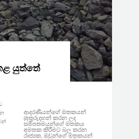
කළ යුත්තේ
ව
ආදරණීයන්ගේ මතකයන්
වන
(අතුරුදහන් කරන ලද
ින්
සමීපතමයන්ගේ මතකය
අමතක කිරීමට බල කරන
රාජ්‍යක, ඔවුන්ගේ මතකයන්