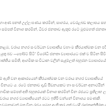
 රීති හා අණ පනත් උල්ලංඝණය කරමින්, සාගරය, වෙරළබඩ කලාපය ස
ක සම්පත් විනාශ කරමින්, ධීවර ජනතාව ඇතුළු රටේ මුළුමහත් ජනත
ළඹ, වරාය නගර සංවර්ධන ව්‍යාපෘතිය වහා ම කි්‍රයාත්මක වන පරි
 යුතු බව —පෝර්ට් සිටි˜ විරෝධී ජනතා ව්‍යාපාරයට එක් ව සිටින සිවි
ෘත්තීය සමිති, ආගමික සංවිධාන වලින් සැදුම්ලත් බහුජන ව්‍යාපාරයේ
 ඇති වන ආකාරයෙන් කි්‍රයාත්මක වන වරාය නගර ව්‍යාපෘතියේ
්නේ චීනයට ය. රටේ ජනතාව දැඩි පීඩනයකට හා සංවර්ධන අනාථයින්
ාවික සම්පත් අති බහුතරයක් විනාශ කරමින් චීන රජයට ප්‍රතිලාභ 
න වරාය නගර ව්‍යාපෘතියෙන් රටට ඉතිරි වන්නේ විනාශය පමණකි.
වමනාවන් මත චීන රජය සමඟ ඇති කර ගත් වැරදි රාජතාන්ති්‍රක 