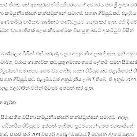
් කර තිබේ. ඉන් අනතුරුව නීතිපතිවරයාගේ අවසරය මත ශ්‍රී ලංකා ව
නා කමියුනිකේෂන් කන්ස්ට්‍රක්ෂන් සමාගම සහන ගිවිසුමකට එළඹිය 
ක්ෂණ කමිටු වාර්තාව කැබිනට් මණ්ඩලයට යොමු කර ඇත. එහි දී ම
ර්ධන ව්‍යාපෘතියක් ලෙස කි්‍රයාත්මක විය යුතු බවට ද කමිටුව විසින්
් මණ්ඩලය විසින් එකී කරුණු වලට අනුමැතිය ලබා දී ඇත. ඉන් පසුව
හා මාර්ග, වරාය හා නාවික කටයුතු අමාත්‍යංශයේ ලේකම් සමඟ සීමාස
්‍රක්ෂන් සමාගමට මෙම ව්‍යාපෘතිය සඳහා ගිවිසුමකට එළැඹීමටත් ශී්
හන ගිවිසුමකට එළැඹීමටත් අනුමැතිය ලබා දී තිබේ. ඒ අනුව 2014
අදාළ බලධාරීන් විසින් ගිවිසුම අත්සන් කර ඇත.
ින ගැටළු
න සීමාසහිත චයිනා කමියුනිකේෂන් කන්ස්ට්‍රක්ෂන් සමාගම, අදාළ
රාය අධිකාරිය ගිවිසුමට අත්සන් තැබීමට ප්‍රථමයෙන් මෙම ව්‍යාපෘතියේ
්තාව සකස් කර 2011 වසරේ අප්‍රේල් මාසයේ දී මහජන අදහස් සඳහා