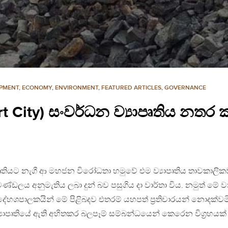
PMENT, ECONOMY
,
ENVIRONMENT
,
FEATURED ARTICLES
,
GOVERNANCE
 City) සංවර්ධන ව්‍යාපෘතිය නතර 
ෘතියට නැගී ආ මහජන විරෝධතා හමුවේ එම ව්‍යාපෘතිය තාවකාලික
ණ්ඩලය අනුමැතිය ලබා දුන් බව පසුගිය දා වාර්තා විය. නමුත් මේ 
ේහශපාලකයින් මේ පිළිබදව එතරම් යහපත් ප්‍රතිචාරයන් නොදක්වම
්‍යාපෘතියේ ඇති අහිතකර බලපෑම් සම්බන්ධයෙන් කෙරෙන විග්‍රහයක්