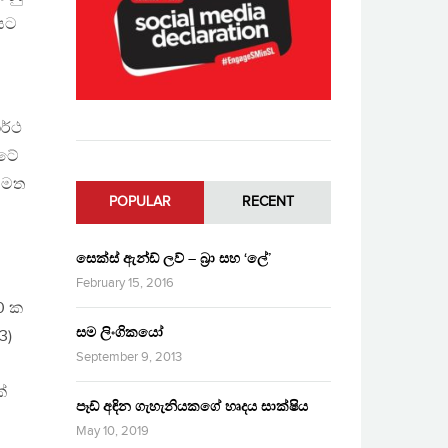
යට
ර්ථ
රටේ
ථ මත
POPULAR
RECENT
සෙක්ස් ඇන්ඩ් ලව් – බ්‍රා සහ ‘ලේ’
February 15, 2016
0 ක
සම ලිංගිකයෝ
3)
September 9, 2013
්
පෑඩ් අඳින ගැහැනියකගේ හෘදය සාක්ෂිය
May 10, 2019