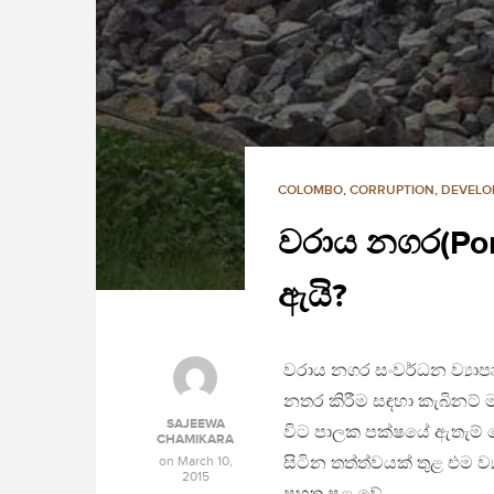
COLOMBO
,
CORRUPTION
,
DEVELO
වරාය නගර(Port
ඇයි?
වරාය නගර සංවර්ධන ව්‍යාප
නතර කිරීම සඳහා කැබිනට් ම
SAJEEWA
විට පාලක පක්ෂයේ ඇතැම් ද
CHAMIKARA
on
March 10,
සිටින තත්ත්වයක් තුළ එම ව
2015