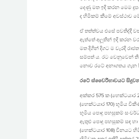
දෙණු මත ඉදි කරන මෙම දූ
ද හිමිකම් කීමේ අවස්ථාව මේ
ඒ තත්ත්වය එසේ පවතිද්දී වත
ඇත්තේ අලූතින් ඉදි කරන ව
මත දිගින් දිගට ම වැරදි රා
සම්පත් ය. රට වෙනුවෙන් ත
නොව රටේ අනාගතය ගැන සිතා 
රටේ ස්වෛරීභාවයට සිදුව
අක්කර 575 ක (හෙක්ටයාර 2
(හෙක්ටයාර 170) භූමිය වික
භූමිය පොදු පහසුකම් සංවර්
ඇතුළු පොදු පහසුකම් සඳ හා
(හෙක්ටයාර 108) චීනයට හි