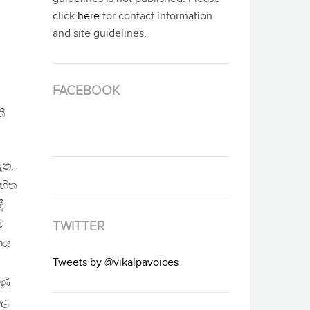
click
here
for contact information
and site guidelines.
FACEBOOK
ි
ඇත.
සහිත
ී
ම
TWITTER
ාය
Tweets by @vikalpavoices
ණු
කළ