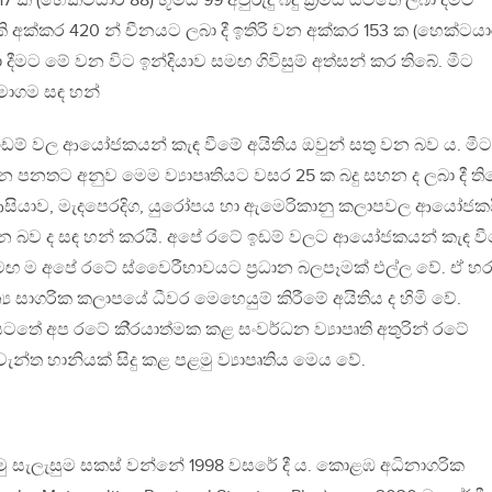
7 ක (හෙක්ටයාර 88) භූමිය 99 අවුරුදු බදු ක්‍රමය යටතේ ලබා දීමට
ි අක්කර 420 න් චීනයට ලබා දී ඉතිරි වන අක්කර 153 ක (හෙක්ටය
දීමට මේ වන විට ඉන්දියාව සමඟ ගිවිසුම් අත්සන් කර තිබේ. මීට
ාගම සඳ හන්
් වල ආයෝජකයන් කැඳ වීමේ අයිතිය ඔවුන් සතු වන බව ය. මීට
න පනතට අනුව මෙම ව්‍යාපෘතියට වසර 25 ක බදු සහන ද ලබා දී ති
ව, ආසියාව, මැදපෙරදිග, යුරෝපය හා ඇමෙරිකානු කලාපවල ආයෝජක
න බව ද සඳ හන් කරයි. අපේ රටේ ඉඩම් වලට ආයෝජකයන් කැඳ ව
සමඟ ම අපේ රටේ ස්වෛරීභාවයට ප්‍රධාන බලපෑමක් එල්ල වේ. ඒ හ
 සාගරික කලාපයේ ධීවර මෙහෙයුම් කිරීමේ අයිතිය ද හිමි වේ.
තේ අප රටේ කි්‍රයාත්මක කළ සංවර්ධන ව්‍යාපෘති අතුරින් රටේ
්ත හානියක් සිදු කළ පළමු ව්‍යාපෘතිය මෙය වේ.
මු සැලැසුම සකස් වන්නේ 1998 වසරේ දී ය. කොළඹ අධිනාගරික