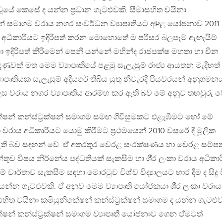
ු වූයේ කෙසේ ද යන්න ප්‍රධාන ගැටළුවකි. සීමාසහිත චයිනා
්ෂන් සමාගම වරාය නගර සංවර්ධන ව්‍යාපෘතියට අÞළ යෝජනාව 2011
 වරාය අධිකාරියට ඉදිරිපත් කරන මොහොතේ ම පරිසර බලපෑම් ඇඟැයීම්
 ඉදිරිපත් කිරීමෙන් පෙනී යන්නේ මහින්ද රාජපක්ෂ මහතා හා චීන
ුවක් මත මෙම ව්‍යාපෘතියේ පළමු සැලැසුම් රාජ්‍ය ආයතන මැදිහත
ව්‍යාපෘතියක සැලැසුම් අදියරේ තිබිය යුතු නිවැරදි පියවරයන් අනුගමන
ස වරාය නගර ව්‍යාපෘතිය ආරම්භ කර ඇති බව මේ අනුව තහවුරු ව
ේෂන් කන්ස්ට්‍රක්ෂන් සමාගම සමඟ ගිවිසුමකට එළැඹීමට හෝ මේ
කා වරාය අධිකාරියට යොමු කිරීමට ප්‍රථමයෙන් 2010 වසරේ දී මූලික
ර ඇති බව සඳහන් වේ. ඒ අතරතුර වෙරළ සංරක්ෂණය හා වෙරළ සම්පත
 විෂය නිර්නේය පද්ධතියක් සැකසීම හා ශී්‍ර ලංකා වරාය අධිකා
් වාර්තාව සැකසීම සඳහා මොරටුව විශ්ව විද්‍යාලයට භාර දීම ද සිදු 
න්න ගැටළුවකි. ඒ අනුව මෙම ව්‍යාපෘති යෝජකයා ශී්‍ර ලංකා වරාය
හිත චයිනා කමියුනිකේෂන් කන්ස්ට්‍රක්ෂන් සමාගම ද යන්න ගැටළුව
ේෂන් කන්ස්ට්‍රක්ෂන් සමාගම ව්‍යාපෘති යෝජනාව ගෙන ඒමටත්