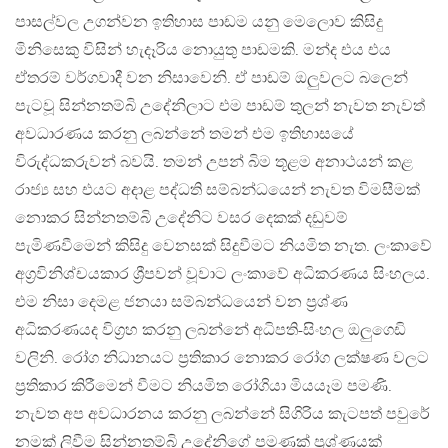
පාසල්වල උගන්වන ඉතිහාස පාඩම යනු මෙලොව කිසිදු
මිනිසෙකු විසින් හැදෑරිය නොයුතු පාඩමකි. මන්ද එය එය
ඒතරම් වර්ගවාදී වන නිසාවෙනි. ඒ පාඩම් ඔලුවලට බලෙන්
පැටවූ සින්නතම්බි උදේනිලාට එම පාඩම් තුලන් නැවත නැවත්
අවධාරණය කරනු ලබන්නේ තමන් එම ඉතිහාසයේ
විරුද්ධකරුවන් බවයි. තමන් උපන් බිම තූළම අනාථයන් කළ
රාජ්‍ය සහ එයට අදාළ පද්ධති සම්බන්ධයෙන් නැවත විමසීමක්
නොකර සින්නතම්බි උදේනිට වසර දෙකක් දඩුවම්
පැමිණවීමෙන් කිසිදු වෙනසක් සිදුවීමට නියමිත නැත. ලංකාවේ
අග්‍රවිනිශ්චයකාර ශ්‍රීපවන් වූවාට ලංකාවේ අධිකරණය සිංහලය.
එම නිසා දෙමළ ජනයා සම්බන්ධයෙන් වන ප්‍රශ්ණ
අධිකරණයද විග්‍රහ කරනු ලබන්නේ අධිපති-සිංහල ඔලුගෙඩි
වලිනි. රෝග නිධානයට ප්‍රතිකාර නොකර රෝග ලක්ෂණ වලට
ප්‍රතිකාර කිරීමෙන් වීමට නියමිත රෝගියා මියයෑම පමණි.
නැවත අප අවධාරනය කරනු ලබන්නේ සිගිරිය කැටපත් පවුරේ
නමක් ලිවීම සින්නතම්බි උදේනිගේ පමණක් ප්‍රශ්ණයක්