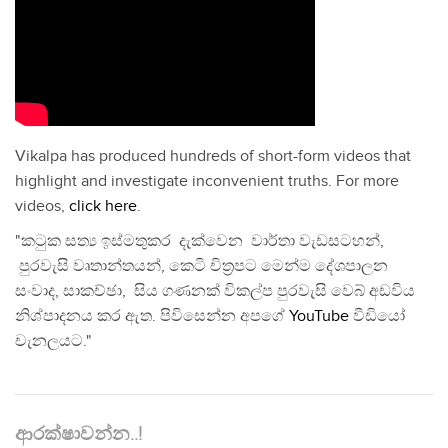
Vikalpa has produced hundreds of short-form videos that
highlight and investigate inconvenient truths. For more
videos,
click here
.
"කටුක සත්‍ය ඉස්මතුකර දැක්වෙන වාර්තා වැඩසටහන්,
පුරවැසි වෘතාන්තයන්, කෙටි චිත්‍රපට මෙන්ම දේශපාලන
සංවාද, සාකච්ඡා, සිය ගණනක් විකල්ප පුරවැසි වෙබ් අඩවිය
නිශ්පාදනය කර ඇත. පිවිසෙන්න අපගේ
YouTube
වීඩියෝ
චැනලයට."
ආරක්ෂාවන්න..!