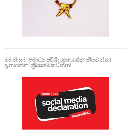
ඔබත් සමාජමාධ්‍ය පරිශීලකයෙක්ද? කියවන්න!
දැනගන්න! ක්‍රියාත්මකවන්න!