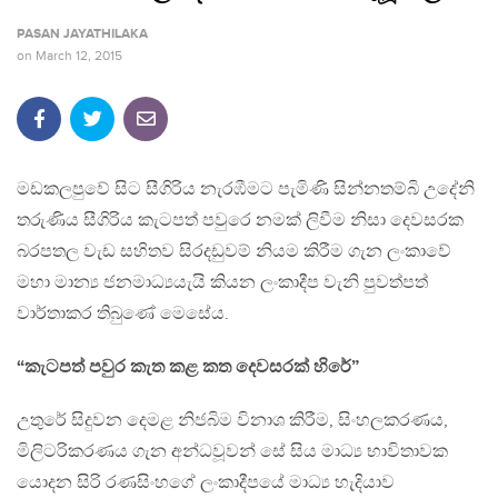
PASAN JAYATHILAKA
on
March 12, 2015
මඩකලපුවේ සිට සීගිරිය නැරඹීමට පැමිණි සින්නතම්බි උදේනි
තරුණිය සීගිරිය කැටපත් පවුරෙ නමක් ලිවීම නිසා දෙවසරක
බරපතල වැඩ සහිතව සිරදඩුවම් නියම කිරීම ගැන ලංකාවේ
මහා මාන්‍ය ජනමාධ්‍යයැයි කියන ලංකාදීප වැනි පුවත්පත්
වාර්තාකර තිබුණේ මෙසේය.
“කැටපත් පවුර කැත කළ කත දෙවසරක් හිරේ”
උතුරේ සිදුවන දෙමළ නිජබිම විනාශ කිරීම, සිංහලකරණය,
මිලිටරිකරණය ගැන අන්ධවූවන් සේ සිය මාධ්‍ය භාවිතාවක
යොදන සිරි රණසිංහගේ ලංකාදීපයේ මාධ්‍ය හැදියාව