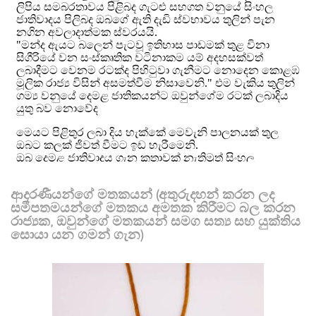
ආදරණීයන්ගේ මතකයන් (අතුරුදහන් කරන ලද
සමීපතමයන්ගේ මතකය අමතක කිරීමට බල කරන
රාජ්‍යක, ඔවුන්ගේ මතකයන් සමග සත්‍ය සහ යුක්තිය
සොයා යන ගමන් ගැන)