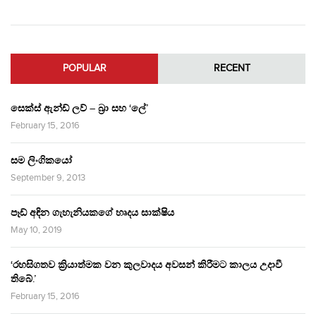
POPULAR
RECENT
සෙක්ස් ඇන්ඩ් ලව් – බ්‍රා සහ ‘ලේ’
February 15, 2016
සම ලිංගිකයෝ
September 9, 2013
පෑඩ් අඳින ගැහැනියකගේ හෘදය සාක්ෂිය
May 10, 2019
‘රහසිගතව ක්‍රියාත්මක වන කුලවාදය අවසන් කිරීමට කාලය උදාවී
තිබේ.’
February 15, 2016