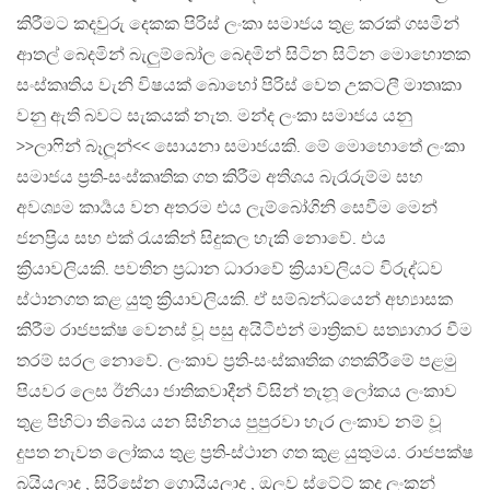
කිරීමට කදවුරු දෙකක පිරිස් ලංකා සමාජය තුළ කරක් ගසමින්
ආතල් බෙදමින් බැලුම්බෝල බෙදමින් සිටින සිටින ​මොහොතක
සංස්කෘතිය වැනි විෂයක් බොහෝ පිරිස් වෙත උකටලී මාතෘකා
වනු ඇති බවට සැකයක් නැත. මන්ද ලංකා සමාජය යනු
>>ලාෆින් බෑලූන්<< සොයනා සමාජයකි. මේ මොහොතේ ලංකා
සමාජය ප්‍රති-සංස්කෘතික ගත කිරීම අතිශය බැරෑරුම්ම සහ
අවශ්‍යම කාර්‍යය වන අතරම එය ලැම්බෝගිනි සෙවීම මෙන්
ජනප්‍රිය සහ එක් රැයකින් සිදුකල හැකි නොවේ. එය
ක්‍රියාවලියකි. පවතින ප්‍රධාන ධාරාවේ ක්‍රියාවලියට විරුද්ධව
ස්ථානගත කළ යුතු ක්‍රියාවලියකි. ඒ සම්බන්ධයෙන් අභ්‍යාසක
කිරීම රාජපක්ෂ වෙනස් වූ පසු අයිටීඑන් මාත්‍රිකව සත්‍යාගාර වීම
තරම් සරල නොවේ. ලංකාව ප්‍රති-සංස්කෘතික ගතකිරීමේ පළමු
පියවර ලෙස ඊනියා ජාතිකවාදීන් විසින් තැනූ ලෝකය ලංකාව
තුළ පිහිටා තිබේය යන සිහිනය පුපුරවා හැර ලංකාව නම් වූ
දුපත නැවත ලෝකය තුළ ප්‍රති-ස්ථාන ගත කුළ යුතුමය. රාජපක්ෂ
බයියලාද , සිරිසේන ගොයියලාද , ඔලුව ස්ටේට් කද ලංකන්