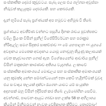
සංස්කෘතික දෙඹර කූඩුවටය. සැබෑ ලෙස එය ගල්ගසා අවුස්සා
නිරුවත් කළයුතුම දෙබරයකි. සහ කෙබරයකි.
දැන් භූමියේ සැබෑ ප්‍රශ්ණයක් අප හමුවට අභිමුඛ වී තිබේ.
ප්‍රශ්ණයට අවතීර්ණ වන්නට පසුගිය දිනක රාවය පුවත්පතට
චමිල ප්‍රියංක විසින් සුනිල් විජේසිරිවර්ධන සහ පරාක්‍රම
නිරිඇල්ල සමග සිදුකර සාකච්ඡාව >> මේ යහපාලන << යුගයේ
අවදානය මෙතෙක අවදානය යොමු නොවුනු තියුණු කලාපයක්
වෙත කැදවාගෙන ගොස් ඇත. විශේෂයෙන්ම ආචාර්ය සුනිල්
විසින් මතුකරන කාරණාව අතිශය වැදගත්ය. ලංකාවේ
සංස්කෘතික අමාතංශයේ මොඩලය සහ සංස්කෘතික අමාතංශයක්
යනු කුමක්ද යන්න සම්බන්ධයෙන් ඉතා කෙටි හැදින්වීමක් වූවද
එය සංවාදය තලයක් දක්වා රැගෙන යාමට යම් සංයුක්ත
අදහසක් ඔහු විසින් ඉදිරිපත් කර තිබේ. ලැම්බෝගින සෙවීම,
අවන්ගාඩ්, පාවෙන ආයුධ ගබඩා සහ ලක්ෂ 58 ක අභිලාශය
කියමින් මිනීමරුවන් නැවත වේදිකාගත කිරීමට, තොරම්බල්