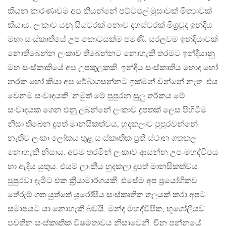
කියන කාරණාවම අප කියන්නේ පට්ටපල් මුසාවක් මිත්‍යාවක්
කියාය. ලංකාව යනු සියවරක් නොව දහස්වරක් මිශ්‍රවූද ඉන්දීය
මහා සංස්කෘතියේ උප කොටසක්ම පමණි. සරලවම ඉන්දියාවක්
නොතිබෙන්න ලංකාව තිබෙන්නට නොහැකි තරමට ඉන්දීයානු
මහ සංස්කෘතියේ අප උපකුලකකි. ඉන්දීය සංස්කෘතිය හොද හෝ
නරක හෝ කියා අප රේඛාගසන්නට ඉක්මන් වන්නේ නැත. එය
වෙනම සංවාදයකි. නමුත් මේ පුපුරන සුලු තර්කය මේ
සංවාදයක ගෙන එනු ලබන්නේ ලංකාව දූපතක් ලෙස පිහිටීම
නිසා තිබෙන දූපත් මානසිකත්වය, හුදකලාව පුපුරවන්නේ
නැතිව ලංකා ලෝකය තුළ සංස්කෘතික ප්‍රති-ස්ථාන ගතකල
නොහැකි නිසාය. අවම තරමින් ලංකාව ආසන්න උප-මහද්වීපය
හා ඇදිය යුතුය. එයම ලාංකීය හුදකලා දූපත් මානසිකත්වය
පුපුරවා දැමීට එක ක්‍රියාමාර්ගයකි. එසේම අප ප්‍රයෝගිකව
තේරුම් ගත යුත්තේ යූරෝපීය සංස්කෘතික තලයක් කරා අපට
සමාජයට යා නොහැකි බවයි. මන්ද මහද්වීපික, භූගෝලීයව
පවතින සංස්කෘතික විෂමතාවය නිසාවෙනි. චීන පන්නයේ