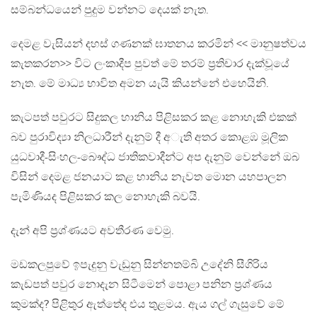
සම්බන්ධයෙන් පුදුම වන්නට දෙයක් නැත.
දෙමළ වැසියන් දහස් ගණනක් ඝාතනය කරමින් << මානුෂත්වය
කැතකරන>> විට ලංකාදීප පුවත් මේ තරම් ප්‍රතිචාර දැක්වූයේ
නැත. මේ මාධ්‍ය භාවිත අමන යැයි කියන්නේ එහෙයිනි.
කැටපත් පවුරට සිදුකල හානිය පිළිසකර කළ නොහැකි එකක්
බව පුරාවිද්‍යා නිලධාරීන් දැනුම් දී අැති අතර කොළඹ මූලික
යුධවාදී-සිංහල-බෞද්ධ ජාතිකවාදීන්ට අප දැනුම් වෙන්නේ ඔබ
විසින් දෙමළ ජනයාට කළ හානිය නැවත මොන යහපාලන
පැමිණියද පිළිසකර කල නොහැකි බවයි.
දැන් අපි ප්‍රශ්ණයට අවතීරණ වෙමු.
මඩකලපුවේ ඉපැදුනු වැඩුනු සින්නතම්බි උදේනි සීගිරිය
කැඩපත් පවුර නොදැන සිටීමෙන් පොළා පනින ප්‍රශ්ණය
කුමක්ද? පිළිතුර ඇත්තේද එය තුළමය. ඇය ගල් ගැසුවේ මේ