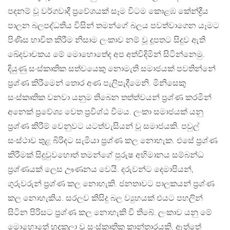
පදනම් වූ වර්ගවාදී ප්‍රවේශයක් සෑම විටම කොළඹ කේන්ද්‍රීය
පාලන බලපද්ධතිය විසින් තමන්ගේ බලය පවත්වාගෙන යෑමට
පිණිස භාවිත කිරීම නිසාම ලංකාව නම් වූ දූපතට සිදුව ඇති
ඛේදවාචකය මේ මොහොතේද අප අත්විදිමින් සිටින්නෙමු.
දියුණු සංස්කෘතික ​සත්වයෙකු නොමැති සමාජයක් පවතින්නේ
ප්‍රශ්ණ කිරීමෙන් තොර අණ පැලිපැදීමෙනි. මිනිසෙකු
සංස්කෘතික වනවා යනුම තිබෙන තත්ත්වයන් ප්‍රශ්ණ කරමින්
අනෙක් ප්‍රවේශ්‍ය වෙත ප්‍රවිශ්ඨ වීමය. ලංකා සමාජයක් යනු
ප්‍රශ්ණ කිරීම් වෙනුවට යටත්වැසියන් වූ සමාජයකි. පවුල්
සංස්ථාව තුළ බිරිදට සැමියා ප්‍රශ්ණ කල නොහැක. එසේ ප්‍රශ්ණ
කිරීමක් සිදුවුවහොත් තමන්ගේ පුරුෂ අභිමානය සම්බන්ධ
ප්‍රශ්ණයක් ලෙස ඌණනය වෙයි. දරුවන්ට දෙමාපියන්,
ගුරුවරුන් ප්‍රශ්ණ කල නොහැකි. ජනතාවට පාලකයන් ප්‍රශ්ණ
කල නොහැකිය. සරලව කිසිදු බල ව්‍යුහයක් එයට පහලින්
සිටින පිරිසට ප්‍රශ්ණ කල නොහැකි වී තිබේ. ලංකාව යනු මේ
මොහොතේ හුදකලා වූ සංස්කෘතික කාන්තාරයකි. ඈත්තේ