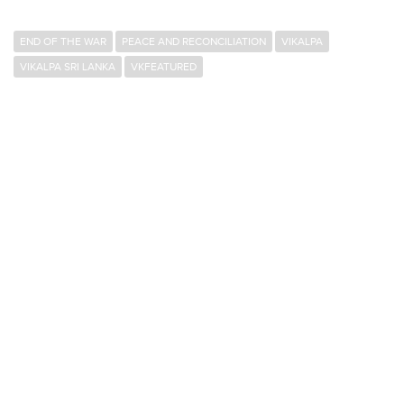
END OF THE WAR
PEACE AND RECONCILIATION
VIKALPA
VIKALPA SRI LANKA
VKFEATURED