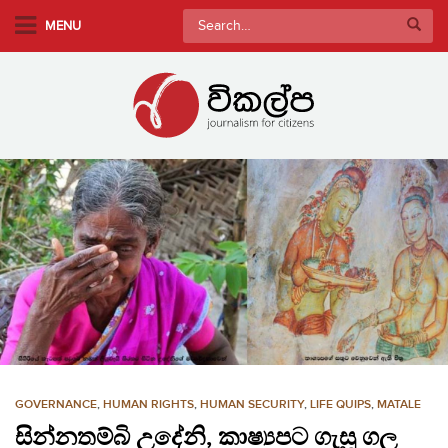
S
Search
MENU
k
for:
i
p
t
o
m
a
i
n
c
o
n
t
e
n
GOVERNANCE
,
HUMAN RIGHTS
,
HUMAN SECURITY
,
LIFE QUIPS
,
MATALE
t
සින්නතම්බි උදේනි, කාෂ්‍යපට ගැසූ ගල