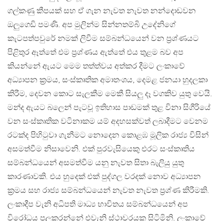
ගල්කණු කීපයක් සහ ඒ ගැන නැවත නැවත නන්දොඩවන
ඔලුගෙඩි පමණි. අප මුලින්ම සින්නතම්බි උදේනිගේ
කැටපත්පවුරේ නමක් ලිවීම සම්බන්ධයෙන් වන ප්‍රශ්ණයට
පිළිතුර ඈත්තේ එම ප්‍රශ්ණය ඇත්තේ එය තුළම බව අප
කියන්නේ ඇයට මෙම තත්ත්වය අත්කර දීමට ලංකාවේ
අධ්‍යාපන ක්‍රමය, සංස්කෘතික අමාතංශය, දෙමළ ජනයා හුදලකා
කිරීම, දෙවන කොට සැලකීම මෙකී සියලු දෑ වගකිව යුතු වෙයි.
මන්ද ඇයට බලෙන් පැටවූ ඉතිහාස පාඩමක් තුළ විනා සිගීරියේ
වන සංස්කෘතික වටිනාකම යම් අදහසක්වත් ලබාදීමට වෙනම
රටක්ද පිහිටුවා ගැනීමට නොදෙන කොළඹ මූලික රාජ්‍ය විසින්
අසමත්වීම නිසාවෙනි. එක් පුරවැසියෙකු එරට සංස්කෘතිය
සම්බන්ධයෙන් අසමත්වීම යනු නැවත සිතා බැලියු යුතු
කාරණාවකි. එය හුදෙක් එක් පුද්ගල වරදක් නොව අධ්‍යාපන
ක්‍රමය සහ රාජ්‍ය සම්බන්ධයෙන් නැවත නැවත ප්‍රශ්ණ කිරීමකි.
ලංකාදීප වැනි අධිපති මාධ්‍ය භාවිතය සම්බන්ධයෙන් අප
විරෝධය පලකරන්නේ එවැනි ස්ථාවරයක සිටිමිනි. ලංකාවේ