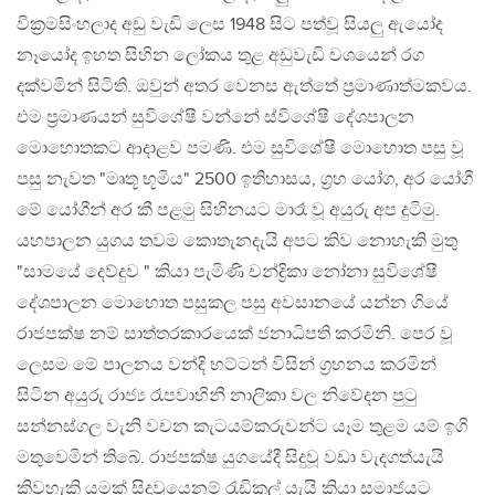
වික්‍රමසිංහලාද අඩු වැඩි ලෙස 1948 සිට පත්වූ සියලු ඇයෝද
නෑයෝද ඉහත සිහින ලෝකය තුළ අඩුවැඩි වශයෙන් රග
දක්වමින් සිටිති. ඔවුන් අතර වෙනස ඇත්තේ ප්‍රමාණාත්මකවය.
එම ප්‍රමාණයන් සුවිශේෂී වන්නේ ස්විශේෂී දේශපාලන
මොහොතකට ආදාළව පමණි. එම සුවිශේෂී මොහොත පසු වූ
පසු නැවත "මෘතූ භූමිය" 2500 ඉතිහාසය, ග්‍රහ යෝග, අර යෝගී
මේ යෝගීන් අර කී පළමු සිහිනයට මාරෑ වූ අයුරු අප දුටිමු.
යහපාලන යුගය තවම කොතැනදැයි අපට කිව නොහැකි මුතු
"සාමයේ දෙව්දුව " කියා පැමිණි චන්ද්‍රිකා නෝනා සුවිශේෂී
දේශපාලන මොහොත පසුකල පසු අවසානයේ යන්න ගියේ
රාජපක්ෂ නම් සාත්තරකාරයෙක් ජනාධිපති කරමිනි. පෙර වූ
ලෙසම මේ පාලනය වන්දි භට්ටන් විසින් ග්‍රහනය කරමින්
සිටින අයුරු රාජ්‍ය රෑපවාහිනී නාලිකා වල නිවේදන පුටු
සන්නස්ගල වැනි වචන කැටයම්කරුවන්ට යෑම තුළම යම් ඉගි
මතුවෙමින් තිබේ. රාජපක්ෂ යුගයේදී සිදුවූ වඩා වැදගත්යැයි
කිවහැකි යමක් සිදුවූයෙනම් රැඩිකල් යැයි කියා සමාජයට