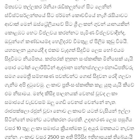
මිත්‍යවට තල්ලකර ඊනියා රැඩිකලුන්ගේ සිට ලෙනින්
ස්විස්ට්සර්ලන්තයේ සිට ජර්මන් කොච්චියේ නැගි රැසියාවට
ආවාක් මෙන් ඔස්ට්‍රේලියාවේ සිට ශ්‍රී ලංකන් ගුවන් යානයකින්
කොළඹට හෙට විප්ලවය කරන්නට පැමිණ විප්ලවවාදීන්ද,
ඔවුන්ගේ කණ්ඩායම්ද හෙළිදරව් වීමතුළ ඒ පිලිම කුඩු වීමයි.
යහපාලන යුගයේදී ද එකම වැදගත් සිදුවීම ලෙස හෝ එයම
සිදුවීමට නියමිතය. කප්පරක් නූතන සංස්කෘතික මිනිසෙක් යැයි
පොර ටෝක් ලොරිපිටින් ඇදබාන සන්නස්ගලලා ජනාධිපතිවරු
සමග ​මෛත්‍රී සම්භාෂණ පවත්වන්ට ගොස් සිදුවන රෙදි ගලවා
ගැනීම අපි දුටුවෙමු. ලංකාව ප්‍රති-සංස්කෘතික කළ යුතු යැයි කීවේ
එම නිසාමය. මන්ද කිසිදු පාලනයක් වෙනස් වූවද ලංකා
සමාජයේ වැඩවසම් ​ඔලු ගෙඩි වෙනස් වෙන්නේ නැත.
රාජපක්ෂලා රජුන් වූවා නොව ලංකාවේ යටත් වැසියන් ඉල්ලා
සිටින්නේ තමන්ව යටත්කරන රජෙකි. උදාහරණ ලෙස පසුගිය
වසර 10 තුළ ලංකා සමාජය ක්‍රියාත්මක වූ අයුරැ මතකයට නැවත
ගන්න. ලංකාව වසර 2500 ක අති පිරිසිදු ඉතිහාසයක් තිබේයැයි