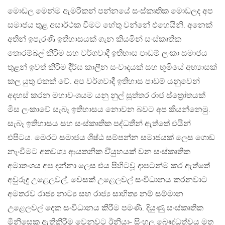
මොඩල මෙන්ම ඇමරිකන් පන්නයේ සංස්කෘතික මොඩලද අප
සමාජය තුළ අසාර්ථක වීමට හේතු වන්නේ එහෙයිනි. අනෙක්
අතින් ඉපැරණි ඉතිහාසයක් ගැන කියමින් සංස්කෘතික
තොරම්බල් කිරීම සහ වර්ගවාදී ඉතිහාස පාඩම් ලංකා සමාජය
තුළන් ඉවත් කිරීම දීර්ඝ කාලීන සංවාදයක් සහ භූමියේ අභ්‍යාසක්
කල යුතු එකක් වේ. අප වර්ගවාදී ඉතිහාස පාඩම් යනුවෙන්
අදහස් කරන මහාවංශයම යනු නුල් සූත්තර රාජ ස්ත්‍රෝතයක්
මිස ලංකාවේ සැබෑ ඉතිහාසය නොවන බවට අප කියන්නෙමු.
සැබෑ ඉතිහාසය සහ සංස්කෘතික පද්ධතීන් ඇත්තේ එයින්
එපිටය. මෙරට සමාජය ශිෂ්ඨ සම්පන්න සමාජයක් ලෙස ගොඩ
නැංවීමට අතවශ්‍ය ආයතනික වි්‍යුහයක් වන සංස්කෘතික
අමාතංශය අප දන්නා ලෙස එය පිහිටවූ දාපටන්ම කර ඇත්තේ
අවුරුදු උළෙලවල්, වෙසක් උළෙලවල් සංවිධානය කරනවාට
අමතරව රාජ්‍ය නාට්‍ය සහ රාජ්‍ය සාහිත්‍ය නම් සම්මාන
උළෙලවල් දෙක සංවිධානය කිරීම පමණි. දියුණු සංස්කෘතික
මිනිසෙකු ඇතිකිරීම වෙනුවට ඊනියා- සිංහල බෞද්ධත්වය මත