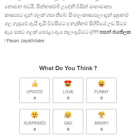
නොවන බවයි. සින්නතම්බි උදේනි විසින් මාහාමාන්‍ය
කාෂ්‍යපට දැන් ගලක් ගසා තිබේ. සිංහල-කාෂ්‍යපලා දැන් සූදානම්
ගල ගැසූවේ ඇයි දැයි විමසීමට ද නැතිනම් සිගිරියේ උඩ සිටම
ඇය මතට ගලක් පෙරළා ඇය තලා දැමීමට ද???
පසන් ජයතිලක
| Pasan Jayathilake
What Do You Think ?
UPVOTE
LOVE
FUNNY
0
0
0
SURPRISED
SAD
ANGRY
0
0
0