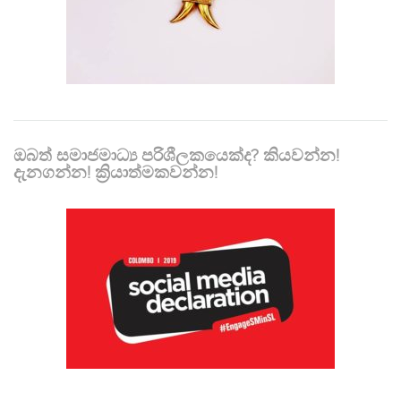
ඔබත් සමාජමාධ්‍ය පරිශීලකයෙක්ද? කියවන්න!
දැනගන්න! ක්‍රියාත්මකවන්න!