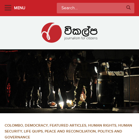
S
Search
MENU
k
for:
i
p
t
o
m
a
i
n
c
o
n
t
e
n
COLOMBO
,
DEMOCRACY
,
FEATURED ARTICLES
,
HUMAN RIGHTS
,
HUMAN
t
SECURITY
,
LIFE QUIPS
,
PEACE AND RECONCILIATION
,
POLITICS AND
GOVERNANCE