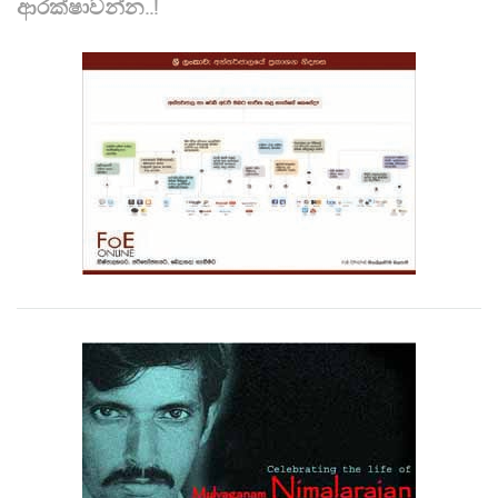
ආරක්ෂාවන්න..!