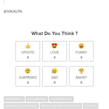
@VIKALPA
What Do You Think ?
UPVOTE
LOVE
FUNNY
0
0
0
SURPRISED
SAD
ANGRY
0
0
0
DEMOCRACY
GOVERNANCE
HUMAN RIGHTS
MAHINDA RAJAPAKSHA
PEACE AND RECONCILIATION
POLITICS