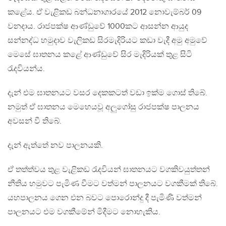
කළේය. ඒ වැළිකඩ බන්ධනාගාරයේ 2012 නොවැම්බර් 09
වනදාය. රාජපක්ෂ ආණ්ඩුවේ 1000කට ආසන්න ආයුද
සන්නද්ධ හමුදාව වැලිකඩ සිරමැදිරියට කඩා වැදී අමු අමුවේ
මෙසේ ඝාතනය කළේ ආණ්ඩුවේ සිර මැදිරියක් තුළ සිටි
රැදවියන්ය.
දැන් එම ඝාතනයට වසර දෙකකටත් වඩා ඉක්ම ගොස් තිබේ.
නමුත් ඒ ඝාතනය මෙහෙයවූ අලුගෝසු රාජපක්ෂ පාලනය
අවසන් වී තිබේ.
දැන් ඇත්තේ නව පාලනයකි.
ඒ තත්ත්වය තුළ වැළිකඩ රැදවියන් ඝාතනයට වගකිවයුත්තන්
නීතිය හමුවට පැමිණ වීමට වත්මන් පාලනයට වගකීමක් තිබේ.
යහපාලනය ගෙන එන බවට පොරොන්දු දී පැමිණි වත්මන්
පාලනයට එම වගකීමේන් මිදීමට නොහැකිය.