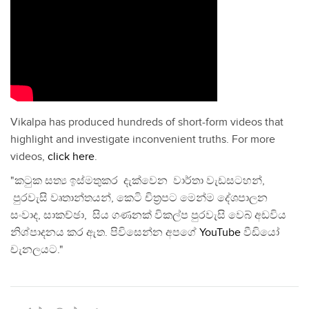
Vikalpa has produced hundreds of short-form videos that
highlight and investigate inconvenient truths. For more
videos,
click here
.
"කටුක සත්‍ය ඉස්මතුකර දැක්වෙන වාර්තා වැඩසටහන්,
පුරවැසි වෘතාන්තයන්, කෙටි චිත්‍රපට මෙන්ම දේශපාලන
සංවාද, සාකච්ඡා, සිය ගණනක් විකල්ප පුරවැසි වෙබ් අඩවිය
නිශ්පාදනය කර ඇත. පිවිසෙන්න අපගේ
YouTube
වීඩියෝ
චැනලයට."