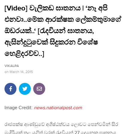
[Video] වැලිකඩ ඝාතනය | ‘නෑ අපි
එනවා..මේක ආරක්ෂක ලේකම්තුමාගේ
ඕඩරයක්..‘ [රැදවියන් ඝාතනය,
ඇසින්දුටුවෙක් සිදුකරන විශේෂ
හෙළිදරව්ව..]
VIKALPA
on
March 14, 2015
Image Credit:
news.nationalpost.com
රාජපක්ෂ ආණ්ඩුවේ අශිෂ්ඨත්වය ලොවට පෙන්වමින් සිර
මැදිරියක් තුළ යළිත් වරක් රැදවියන් 27 දෙනෙකු ඝාතනය