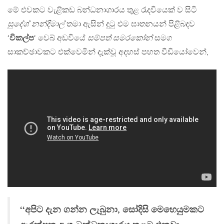
මේ එවකට වැළිකඩ බන්ධනාගාරය තුළ රැදවියෙක් ව සිටි
සුදේශ් නන්දිමාල්
තමා ඇසින් දුටු එම ඝාතනයන් පිළිබදව
‘
විකල්ප
‘ වෙබ් අඩවියේ
සම්පත් සමරකෝන්
සමග
සාකච්ඡාවකට එක්වෙමින් දැක්වූ අදහස් පහත වීඩියෝවෙන්,
‘‘අපිට දැන ගන්න ලැබුනා, සෝදිසි මෙහෙයුමකට