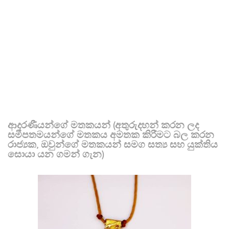
ආදරණීයන්ගේ මතකයන් (අතුරුදහන් කරන ලද
සමීපතමයන්ගේ මතකය අමතක කිරීමට බල කරන
රාජ්‍යක, ඔවුන්ගේ මතකයන් සමග සත්‍ය සහ යුක්තිය
සොයා යන ගමන් ගැන)