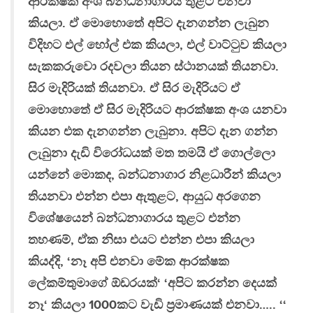
ආරක්ෂක අංශ බන්ධනාගාරය තුළට එනවා
කියලා. ඒ මොහොතේ අපිට දැනගන්න ලැබුන
විදිහට එල් හෝල් එක කියලා, එල් වාට්ටුව කියලා
සැකකරුවො රදවලා තියන ස්ථානයක් තියනවා.
සිර මැදිරියක් තියනවා. ඒ සිර මැදිරියට ඒ
මොහොතේ ඒ සිර මැදිරියට ආරක්ෂක අංශ යනවා
කියන එක දැනගන්න ලැබුනා. අපිට දැන ගන්න
ලැබුනා දැඩි විරෝධයක් මත තමයි ඒ ගොල්ලො
යන්නේ මොකද, බන්ධනාගාර නිළධාරීන් කියලා
තියනවා එන්න එපා ඇතුළට, ආයුධ අරගෙන
විශේෂයෙන් බන්ධනාගාරය තුළට එන්න
තහණම්, ඒක නිසා එයට එන්න එපා කියලා
කියද්දි, ‘නෑ අපි එනවා මේක ආරක්ෂක
ලේකම්තුමාගේ ඕඩරයක්‘ ‘අපිට කරන්න දෙයක්
නෑ‘ කියලා 1000කට වැඩි ප්‍රමාණයක් එනවා….. ‘‘