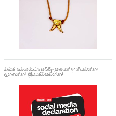
ඔබත් සමාජමාධ්‍ය පරිශීලකයෙක්ද? කියවන්න!
දැනගන්න! ක්‍රියාත්මකවන්න!