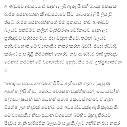
ආණ්ඩුවේ අවසරය ඒ සඳහා ලැබී ඇතැ යි එහි මාධ්‍ය ප‍්‍රකාශක
රාජිත සේනාරත්න කී අවස්ථාවේ සිට, බොහෝ ලිපි ලියැවී
තිබේ. රාජිත සේනාරත්නගේ එම ප‍්‍රකාශය, නව ආණ්ඩුව
බලයට පත්වීමට කලින් මැතිවරණ වේදිකාවේ දෙන ලද
ප‍්‍රතිඥාවට පරස්පර විය. එදා ඔවුන් කීවේ, තමන් බලයට
පත්වුවහොත් මේ ව්‍යාපෘතිය නතර කරන බවයි. එසේ තිබියදී,
කරුණු පැහැදිළි කිරීමකින් තොරව නව ආණ්ඩුව එකී ප‍්‍රතිඥාව
වෙනස් කරමින් මේ ව්‍යාපෘතියට අනුමැතිය පෑම උත්ප‍්‍රාසාත්මක
ය.
‘කොළඹ වරාය නගරයේ’ විවිධ පැතිමාණ ගැන ලියැවුණු
අනේක ලිපි නිසා, මෙරට වෙසෙන වෘත්තිකයන්, මාධ්‍යවේදීන්,
දේශපාලඥයන් සහ වෙනත් සමාජ කොටස් අතරේ ඒ ගැන
විශේෂ උනන්දුවක් මෙන්ම යම් අවබෝධයක්ද ඇති කැරැවුණි.
මේ ව්‍යාපෘතිය නිසා ප‍්‍රධාන වශයෙන් බටහිර මුහුදු තීරයට
සිදුවිය හැකි පාරිසරික බලපෑම් සැළකිල්ලට ගනිමින් එය නතර