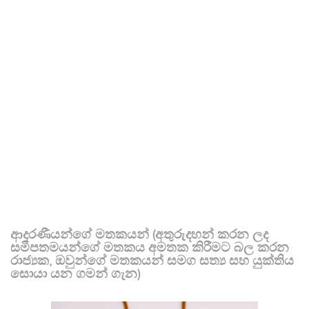
ආදරණීයන්ගේ මතකයන් (අතුරුදහන් කරන ලද
සමීපතමයන්ගේ මතකය අමතක කිරීමට බල කරන
රාජ්‍යක, ඔවුන්ගේ මතකයන් සමග සත්‍ය සහ යුක්තිය
සොයා යන ගමන් ගැන)