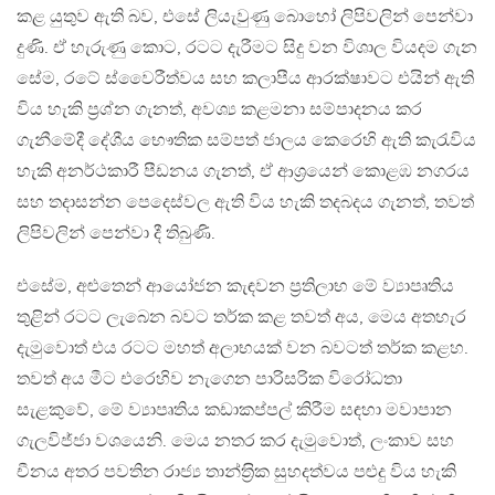
කළ යුතුව ඇති බව, එසේ ලියැවුණු බොහෝ ලිපිවලින් පෙන්වා
දුණි. ඒ හැරුණු කොට, රටට දැරීමට සිදු වන විශාල වියදම ගැන
සේම, රටේ ස්වෛරීත්වය සහ කලාපීය ආරක්ෂාවට එයින් ඇති
විය හැකි ප‍්‍රශ්න ගැනත්, අවශ්‍ය කළමනා සම්පාදනය කර
ගැනීමේදී දේශීය භෞතික සම්පත් ජාලය කෙරෙහි ඇති කැරැවිය
හැකි අනර්ථකාරී පීඩනය ගැනත්, ඒ ආශ‍්‍රයෙන් කොළඹ නගරය
සහ තදාසන්න පෙදෙස්වල ඇති විය හැකි තදබදය ගැනත්, තවත්
ලිපිවලින් පෙන්වා දී තිබුණි.
එසේම, අළුතෙන් ආයෝජන කැඳවන ප‍්‍රතිලාභ මේ ව්‍යාපෘතිය
තුළින් රටට ලැබෙන බවට තර්ක කළ තවත් අය, මෙය අතහැර
දැමුවොත් එය රටට මහත් අලාභයක් වන බවටත් තර්ක කළහ.
තවත් අය මීට එරෙහිව නැගෙන පාරිසරික විරෝධතා
සැළකුවේ, මේ ව්‍යාපෘතිය කඩාකප්පල් කිරීම සඳහා මවාපාන
ගැලවිජ්ජා වශයෙනි. මෙය නතර කර දැමුවොත්, ලංකාව සහ
චීනය අතර පවතින රාජ්‍ය තාන්ත‍්‍රික සුහදත්වය පළුදු විය හැකි