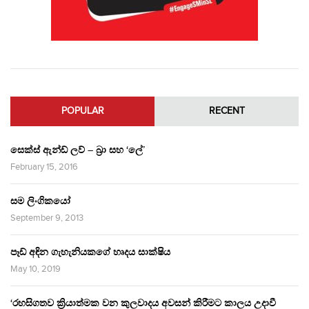
POPULAR
RECENT
සෙක්ස් ඇන්ඩ් ලව් – බ්‍රා සහ ‘ලේ’
February 15, 2016
සම ලිංගිකයෝ
September 9, 2013
පෑඩ් අඳින ගැහැනියකගේ හෘදය සාක්ෂිය
May 10, 2019
‘රහසිගතව ක්‍රියාත්මක වන කුලවාදය අවසන් කිරීමට කාලය උදාවී