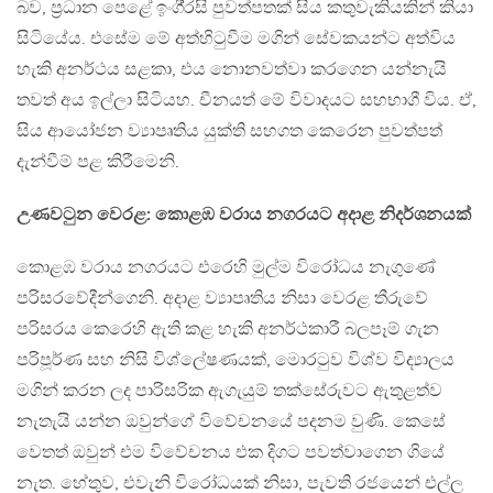
බව, ප‍්‍රධාන පෙළේ ඉංගී‍්‍රසි පුවත්පතක් සිය කතුවැකියකින් කියා
සිටියේය. එසේම මේ අත්හිටුවීම මගින් සේවකයන්ට අත්විය
හැකි අනර්ථය සළකා, එය නොනවත්වා කරගෙන යන්නැයි
තවත් අය ඉල්ලා සිටියහ. චීනයත් මේ විවාදයට සහභාගී විය. ඒ,
සිය ආයෝජන ව්‍යාපෘතිය යුක්ති සහගත කෙරෙන පුවත්පත්
දැන්වීම් පළ කිරීමෙනි.
උණවටුන වෙරළ: කොළඹ වරාය නගරයට අදාළ නිදර්ශනයක්
කොළඹ වරාය නගරයට එරෙහි මුල්ම විරෝධය නැගුණේ
පරිසරවේදීන්ගෙනි. අදාළ ව්‍යාපෘතිය නිසා වෙරළ තීරුවේ
පරිසරය කෙරෙහි ඇති කළ හැකි අනර්ථකාරී බලපෑම් ගැන
පරිපූර්ණ සහ නිසි විශ්ලේෂණයක්, මොරටුව විශ්ව විද්‍යාලය
මගින් කරන ලද පාරිසරික ඇගැයුම් තක්සේරුවට ඇතුළත්ව
නැතැයි යන්න ඔවුන්ගේ විවේචනයේ පදනම වුණි. කෙසේ
වෙතත් ඔවුන් එම විවේචනය එක දිගට පවත්වාගෙන ගියේ
නැත. හේතුව, එවැනි විරෝධයක් නිසා, පැවති රජයෙන් එල්ල