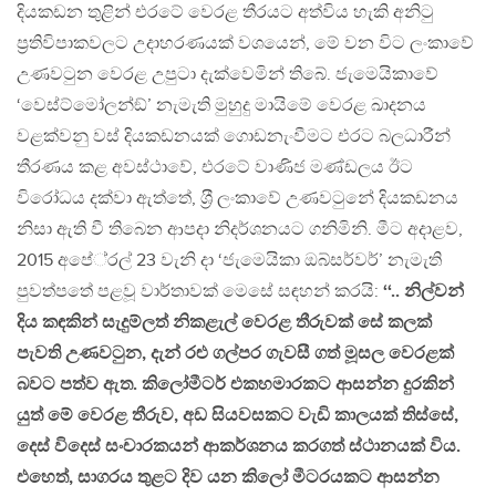
දියකඩන තුළින් එරටේ වෙරළ තීරයට අත්විය හැකි අනිටු
ප‍්‍රතිවිපාකවලට උදාහරණයක් වශයෙන්, මේ වන විට ලංකාවේ
උණවටුන වෙරළ උපුටා දැක්වෙමින් තිබේ. ජැමෙයිකාවේ
‘වෙස්ට්මෝලන්ඞ්’ නැමැති මුහුදු මායිමේ වෙරළ ඛාදනය
වළක්වනු වස් දියකඩනයක් ගොඩනැංවීමට එරට බලධාරීන්
තීරණය කළ අවස්ථාවේ, එරටේ වාණිජ මණ්ඩලය ඊට
විරෝධය දක්වා ඇත්තේ, ශ‍්‍රී ලංකාවේ උණවටුනේ දියකඩනය
නිසා ඇති වී තිබෙන ආපදා නිදර්ශනයට ගනිමිනි. මීට අදාළව,
2015 අපේ‍්‍රල් 23 වැනි දා ‘ජැමෙයිකා ඔබ්සර්වර්’ නැමැති
පුවත්පතේ පළවූ වාර්තාවක් මෙසේ සඳහන් කරයි:
‘‘.. නිල්වන්
දිය කඳකින් සැදුම්ලත් නිකළැල් වෙරළ තීරුවක් සේ කලක්
පැවති උණවටුන, දැන් රළු ගල්පර ගැවසී ගත් මූසල වෙරළක්
බවට පත්ව ඇත. කිලෝමීටර් එකහමාරකට ආසන්න දුරකින්
යුත් මේ වෙරළ තීරුව, අඩ සියවසකට වැඩි කාලයක් තිස්සේ,
දෙස් විදෙස් සංචාරකයන් ආකර්ශනය කරගත් ස්ථානයක් විය.
එහෙත්, සාගරය තුළට දිව යන කිලෝ මීටරයකට ආසන්න