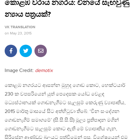
කොළඹ වරාය නගරය: චීනයේ සැඟවුණු
න්‍යාය පත‍්‍රයක්?
VK TRANSLATION
on
May 23, 2015
Image Credit:
demotix
කොළඹ නගරයට ආසන්න මුහුද ගොඩ කොට, හෙක්ටයාර්
230 ක වපසරියෙන් යුත් පෙදෙසක යෝධ වෙළඳ
මධ්‍යස්ථානයක් ගොඩනැගීමට සැලසුම් කෙරුණු ව්‍යාපෘතිය,
2015 මාර්තු මාසයේ සිට අත්හිටුවා තිබේ. ‘චීන සංදේශන
ගොඩනැගීම් සමාගමේ’ (සී.සී.සී.සී) මූල්‍ය ප‍්‍රතිපාදන මගින්
ගොඩනැගීමට සැලසුම් කොට ඇති මේ ව්‍යාපෘතිය ගැන,
සිරිසේන ආණ්ඩුව බලයට පත්වීමෙන් පසු, විශේෂයෙන් එම