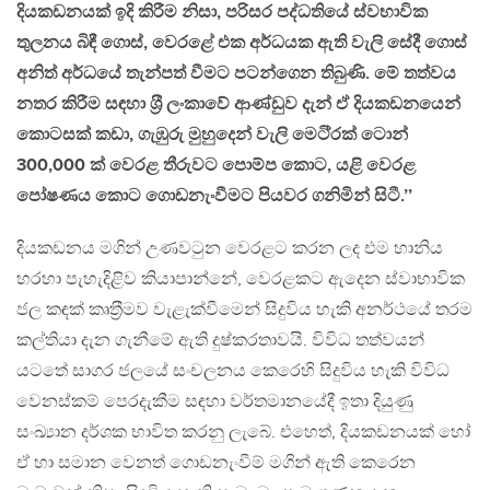
දියකඩනයක් ඉදි කිරීම නිසා, පරිසර පද්ධතියේ ස්වභාවික
තුලනය බිඳී ගොස්, වෙරළේ එක අර්ධයක ඇති වැලි සේදී ගොස්
අනිත් අර්ධයේ තැන්පත් වීමට පටන්ගෙන තිබුණි. මේ තත්වය
නතර කිරීම සඳහා ශ‍්‍රී ලංකාවේ ආණ්ඩුව දැන් ඒ දියකඩනයෙන්
කොටසක් කඩා, ගැඹුරු මුහුදෙන් වැලි මෙටි‍්‍රක් ටොන්
300,000 ක් වෙරළ තීරුවට පොම්ප කොට, යළි වෙරළ
පෝෂණය කොට ගොඩනැංවීමට පියවර ගනිමින් සිටී.’’
දියකඩනය මගින් උණවටුන වෙරළට කරන ලද එම හානිය
හරහා පැහැදිළිව කියාපාන්නේ, වෙරළකට ඇදෙන ස්වාභාවික
ජල කඳක් කෘත‍්‍රීමව වැළැක්වීමෙන් සිදුවිය හැකි අනර්ථයේ තරම
කල්තියා දැන ගැනීමේ ඇති දුෂ්කරතාවයි. විවිධ තත්වයන්
යටතේ සාගර ජලයේ සංචලනය කෙරෙහි සිදුවිය හැකි විවිධ
වෙනස්කම් පෙරදැකීම සඳහා වර්තමානයේදී ඉතා දියුණු
සංඛ්‍යාන දර්ශක භාවිත කරනු ලැබේ. එහෙත්, දියකඩනයක් හෝ
ඒ හා සමාන වෙනත් ගොඩනැංවීම් මගින් ඇති කෙරෙන