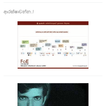
ආරක්ෂාවන්න..!