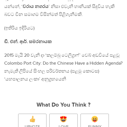
යන්නේ, ‘
වරාය නගරය
’ නිසා එවැනි හානියක් සිදුවිය හැකි
බවට චීන සමාගම විසින්මත් පිළිගැනීමකි.
(ඉතිරිය ඉදිරියට)
ඞී. එන්. ආර්. සමරනායක
2015 මැයි 20 වැනි දා ‘කලම්බු ටෙලිග‍්‍රාෆ්’ වෙබ් අඩවියේ පළවූ
Colombo Port City: Do the Chinese Have a Hidden Agenda?
නැමැති ලිපියේ සිංහල පරිවර්තනය (පළමු කොටස)
‘යහපාලනය ලංකා’ අනුග‍්‍රහයෙනි
What Do You Think ?
UPVOTE
LOVE
FUNNY