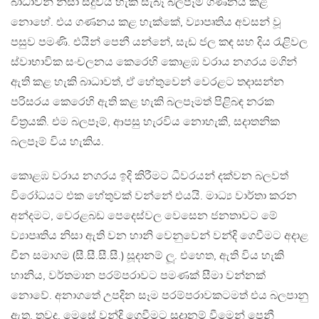
බාධාවන් නිසා සිදුවිය හැකි සැබෑ බලපෑම ගණනය කළ
නොහේ. එය ගණනය කළ හැක්කේ, ව්‍යාපෘතිය අවසන් වූ
පසුව පමණි. එයින් පෙනී යන්නේ, සැඩ ජල කඳ සහ දිය රැළිවල
ස්වාභාවික සංචලනය කෙරෙහි කොළඹ වරාය නගරය මගින්
ඇති කළ හැකි බාධාවත්, ඒ හේතුවෙන් වෙරළට තදාසන්න
පරිසරය කෙරෙහි ඇති කළ හැකි බලපෑමත් පිළිබඳ නරක
චිත‍්‍රයකි. එම බලපෑම්, ආපසු හැරවිය නොහැකි, සදාතනික
බලපෑම් විය හැකිය.
කොළඹ වරාය නගරය ඉදි කිරීමට ධීවරයන් දක්වන බලවත්
විරෝධයට එක හේතුවක් වන්නේ එයයි. මාධ්‍ය වාර්තා කරන
අන්දමට, වෙරළබඩ පෙදෙස්වල වෙසෙන ජනතාවට මේ
ව්‍යාපෘතිය නිසා ඇති වන හානි වෙනුවෙන් වන්දි ගෙවීමට අදාළ
චීන සමාගම (සී.සී.සී.සී.) සූදානම් ලූ. එහෙත, ඇති විය හැකි
හානිය, වර්තමාන පරම්පරාවට පමණක් සීමා වන්නක්
නොවේ. අනාගතේ උපදින සෑම පරම්පරාවකටමත් එය බලපානු
ඇත. තවද, මෙසේ වන්දි ගෙවීමට සූදානම් වීමෙන් පෙනී