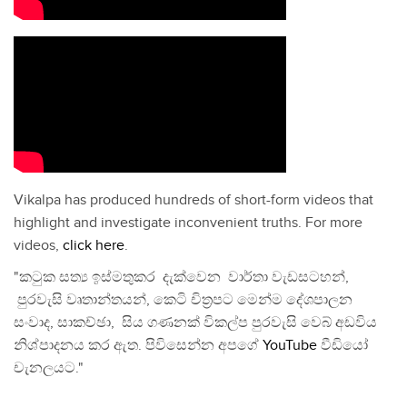
Vikalpa has produced hundreds of short-form videos that
highlight and investigate inconvenient truths. For more
videos,
click here
.
"කටුක සත්‍ය ඉස්මතුකර දැක්වෙන වාර්තා වැඩසටහන්,
පුරවැසි වෘතාන්තයන්, කෙටි චිත්‍රපට මෙන්ම දේශපාලන
සංවාද, සාකච්ඡා, සිය ගණනක් විකල්ප පුරවැසි වෙබ් අඩවිය
නිශ්පාදනය කර ඇත. පිවිසෙන්න අපගේ
YouTube
වීඩියෝ
චැනලයට."