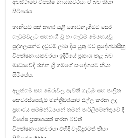
අවස්ථාවේ විපක්ෂ නායකවරයා ඒ බව කියා
සිටියේය.
හානියට පත් නගර යළි ගොඩනැගීමට පෙර
ගැටුම්වලට සහභාගී වූ හා ගැටුම් මෙහෙයවූ
පුද්ගලයන්ට දඬුවම් ලබා දිය යුතු බව ප්‍රදේශවාසීහු
විපක්ෂනායකවරයා ඉදිරියේ ප්‍රකාශ කළ බව
මාධ්‍යවේදී රත්න ශ්‍රී ගමගේ සංදේශයට කියා
සිටියේය.
අලුත්ගම සහ බේරුවල පැවති ගැටුම් සහ පාලිත
තෙවරප්පෙරුම මන්ත්‍රීවරයාට එල්ල කරන ලද
ප්‍රහාරය සම්බන්ධයෙන් තමන් පාර්ලිමේන්තුවේ දී
විශේෂ ප්‍රකාශයක් කරන බවත්
විපක්ෂනායකවරයා එහිදී වැඩිදුරටත් කියා