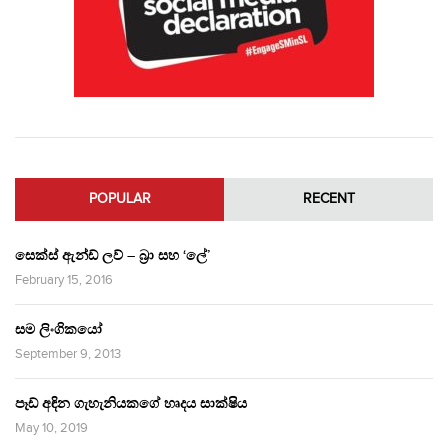
POPULAR
RECENT
සෙක්ස් ඇන්ඩ් ලව් – බ්‍රා සහ ‘ලේ’
February 15, 2016
සම ලිංගිකයෝ
September 9, 2013
පෑඩ් අඳින ගැහැනියකගේ හෘදය සාක්ෂිය
May 10, 2019