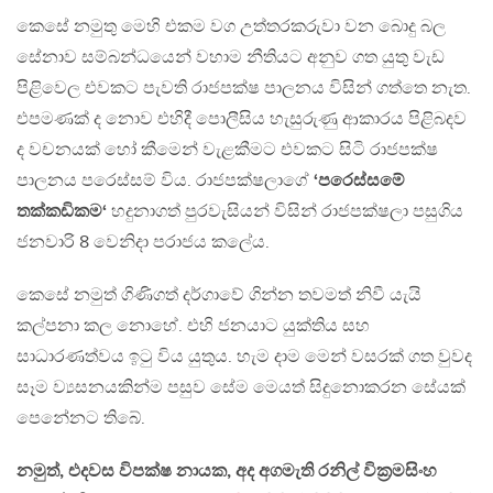
කෙසේ නමුතු මෙහි එකම වග උත්තරකරුවා වන බොදු බල
සේනාව සම්බන්ධයෙන් වහාම නීතියට අනුව ගත යුතු වැඩ
පිළිවෙල එවකට පැවති රාජපක්ෂ පාලනය විසින් ගත්තෙ නැත.
එපමණක් ද නොව එහිදී පොලීසිය හැසුරුණු ආකාරය පිළිබදව
ද වචනයක් හෝ කීමෙන් වැළකීමට එවකට සිටි රාජපක්ෂ
පාලනය පරෙස්සම් විය. රාජපක්ෂලාගේ
‘පරෙස්සමේ
තක්කඩිකම‘
හදුනාගත් පුරවැසියන් විසින් රාජපක්ෂලා පසුගිය
ජනවාරි 8 වෙනිදා පරාජය කලේය.
කෙසේ නමුත් ගිණිගත් දර්ගාවේ ගින්න තවමත් නිවී යැයි
කල්පනා කල නොහේ. එහි ජනයාට යුක්තිය සහ
සාධාරණත්වය ඉටු විය යුතුය. හැම දාම මෙන් වසරක් ගත වුවද
සෑම ව්‍යසනයකින්ම පසුව සේම මෙයත් සිදුනොකරන සේයක්
පෙනේනට තිබේ.
නමුත්, එදවස විපක්ෂ නායක, අද අගමැති රනිල් වික්‍රමසිංහ