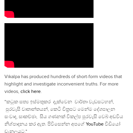
Vikalpa has produced hundreds of short-form videos that
highlight and investigate inconvenient truths. For more
videos,
click here
.
"කටුක සත්‍ය ඉස්මතුකර දැක්වෙන වාර්තා වැඩසටහන්,
පුරවැසි වෘතාන්තයන්, කෙටි චිත්‍රපට මෙන්ම දේශපාලන
සංවාද, සාකච්ඡා, සිය ගණනක් විකල්ප පුරවැසි වෙබ් අඩවිය
නිශ්පාදනය කර ඇත. පිවිසෙන්න අපගේ
YouTube
වීඩියෝ
චැනලයට."