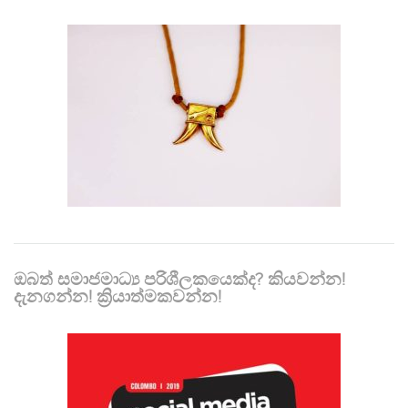
ඔබත් සමාජමාධ්‍ය පරිශීලකයෙක්ද? කියවන්න!
දැනගන්න! ක්‍රියාත්මකවන්න!