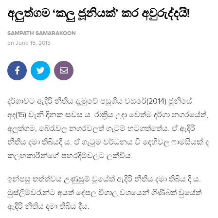
අලුත්ගම ‘කලු ජූනියක්’ කර අවුරුද්දයි!
SAMPATH SAMARAKOON
on
June 15, 2015
දර්ගාවට ඇදිරි නීතිය දැමුවේ පසුගිය වසරේ(2014) ජූනියේ
අද(15) වැනි දිනක සවස ය. රාත්‍රිය උදා වෙත්ම දර්ගා නගරයේත්,
අලුත්ගම, බේරැවල නගරවලත් ගැටුම් හටගත්තේය. ඒ ඇදිරි
නීතිය දමා තිබියදී ය. ඒ ගැටුම වර්ධනය වී දෙහිවල ෆාමසියක් ද
කලහකාරීන්ගේ පහරදීම්වලට ලක්විය.
ඉන්පසු තත්ත්වය උණුසුම් වූයේත් ඇදිරි නීතිය දමා තිබිය දී ය.
මුස්ලිම්වරැන්ට අයත් දේපල විශාල වශයෙන් ගිණිබත් වුයේත්
ඇදිරි නීතිය දමා තිබිය දීය.