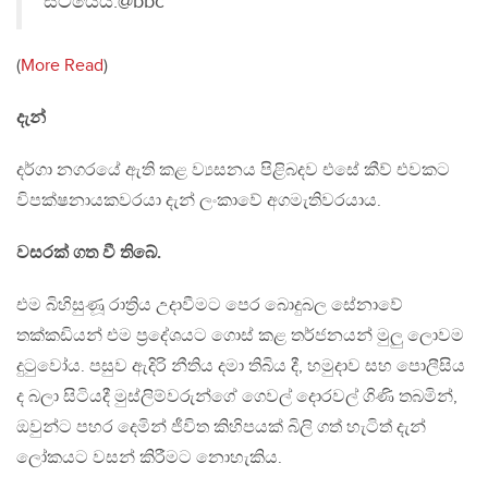
සිටියේය.@bbc
(
More Read
)
දැන්
දර්ගා නගරයේ ඇති කළ ව්‍යසනය පිළිබදව එසේ කීව් එවකට
විපක්ෂනායකවරයා දැන් ලංකාවේ අගමැතිවරයාය.
වසරක් ගත වී තිබේ.
එම බිහිසුණූ රාත්‍රිය උදාවීමට පෙර බොදුබල සේනාවේ
තක්කඩියන් එම ප්‍රදේශයට ගොස් කළ තර්ජනයන් මුලු ලොවම
දුටුවෝය. පසුව ඇදිරි නීතිය දමා තිබිය දී, හමුදාව සහ පොලීසිය
ද බලා සිටියදී මුස්ලිම්වරුන්ගේ ගෙවල් දොරවල් ගිණි තබමින්,
ඔවුන්ට පහර දෙමින් ජීවිත කිහිපයක් බිලි ගත් හැටිත් දැන්
ලෝකයට වසන් කිරීමට නොහැකිය.