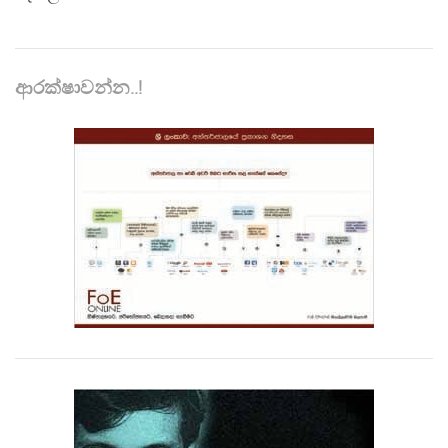
ආරක්ෂාවන්න..!