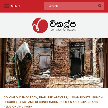
S
Search
MENU
k
for:
i
p
t
o
m
a
i
n
c
o
n
t
e
n
COLOMBO
,
DEMOCRACY
,
FEATURED ARTICLES
,
HUMAN RIGHTS
,
HUMAN
t
SECURITY
,
PEACE AND RECONCILIATION
,
POLITICS AND GOVERNANCE
,
RELIGION AND FAITH