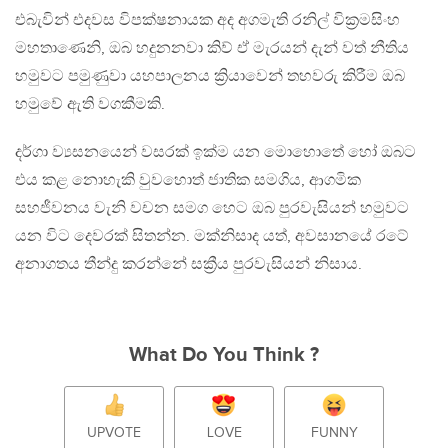
එබැවින් එදවස විපක්ෂනායක අද අගමැති රනිල් වික්‍රමසිංහ
මහතාණෙනි, ඔබ හදුනනවා කිව් ඒ මැරයන් දැන් වත් නීතිය
හමුවට පමුණුවා යහපාලනය ක්‍රියාවෙන් තහවරු කිරීම ඔබ
හමුවේ ඇති වගකීමකි.
දර්ගා ව්‍යසනයෙන් වසරක් ඉක්ම යන මොහොතේ හෝ ඔබට
එය කළ නොහැකි වුවහොත් ජාතික සමගිය, ආගමික
සහජීවනය වැනි වචන සමග හෙට ඔබ පුරවැසියන් හමුවට
යන විට දෙවරක් සිතන්න. මක්නිසාද යත්, අවසානයේ රටේ
අනාගතය තීන්දු කරන්නේ සක්‍රීය පුරවැසියන් නිසාය.
What Do You Think ?
UPVOTE
LOVE
FUNNY