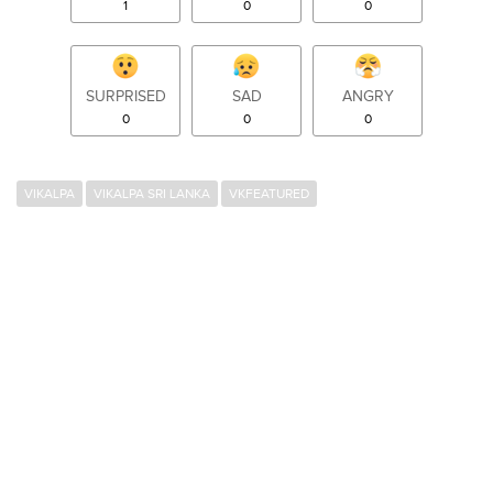
1
0
0
SURPRISED
SAD
ANGRY
0
0
0
VIKALPA
VIKALPA SRI LANKA
VKFEATURED