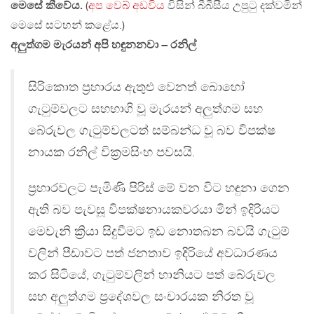
මෙසේ කීවේය.
(
අප වෙබ් අඩවිය
විසින් බීබීසීය උපුටු දක්වමින්
මෙසේ සටහන් කළේය.)
අලුත්ගම මැරයන් අපි හඳුනනවා – රනිල්
සිරිකොත ප්‍රහාරය ඇතුළු වෙනත් බොහෝ
ගැටුම්වලට සහභාගි වූ මැරයන් අලුත්ගම සහ
බේරුවල ගැටුම්වලටත් සම්බන්ධ වූ බව විපක්ෂ
නායක රනිල් වික්‍රමසිංහ පවසයි.
ප්‍රහාරවලට පැමිණි පිරිස් මේ වන විට හඳුනා ගෙන
ඇති බව පැවසූ විපක්ෂනායකවරයා මින් ඉදිරියට
මෙවැනි ක්‍රියා සිදුවීමට ඉඩ නොතබන බවයි ගැටුම්
වලින් පීඩාවට පත් ජනතාව ඉදිරියේ අවධාරණය
කර සිටියේ, ගැටුම්වලින් හානියට පත් බේරුවල
සහ අලුත්ගම ප්‍රදේශවල සංචාරයක නිරත වූ