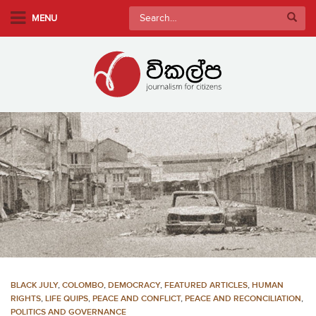
S
Search
MENU
k
for:
i
p
t
o
m
a
i
n
c
o
n
t
e
n
BLACK JULY
,
COLOMBO
,
DEMOCRACY
,
FEATURED ARTICLES
,
HUMAN
t
RIGHTS
,
LIFE QUIPS
,
PEACE AND CONFLICT
,
PEACE AND RECONCILIATION
,
POLITICS AND GOVERNANCE