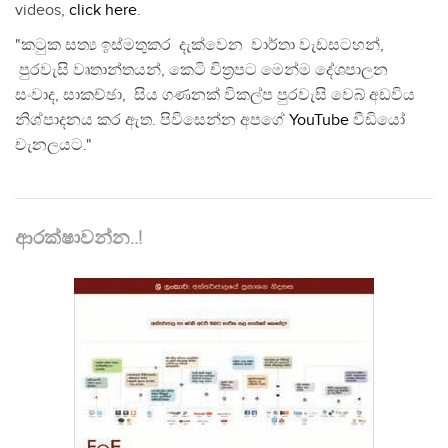
videos,
click here
.
"කටුක සත්‍ය ඉස්මතුකර දැක්වෙන වාර්තා වැඩසටහන්,
පුරවැසි වෘතාන්තයන්, කෙටි චිත්‍රපට මෙන්ම දේශපාලන
සංවාද, සාකච්ඡා, සිය ගණනක් විකල්ප පුරවැසි වෙබ් අඩවිය
නිශ්පාදනය කර ඇත. පිවිසෙන්න අපගේ
YouTube
වීඩියෝ
චැනලයට."
ආරක්ෂාවන්න..!