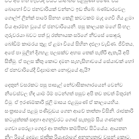
විට අපි හත් හැවිරිදි වියට යාන්තම් එළඹුණා පමණි. එය
බොහෝ විට ජනවාරියක් වන්නට ඉඩ තිබේ. බණ්ඩාරවෙල
ගොල්ෆ් ලින්ක් පාරේ සිනහ කෙළි කවටකම් මැද ගෙවී ගිය ළමා
විය ආරම්භ වූයේ ඒ ජනවාරියෙනි. පසු කාලයක මගේ සිංහල
ගුරුවරයා බවට පත් වූ රත්නායක සර්ගේ නිවසේ සොඳුරු
බෝඩිම් කාමරය තුළ ඒ ළමා වියේ සිහින දළුලා වැඩිණ. ජීවිතය,
අපේ පා මුලින් දිගහළ පලසක්ව අහස තෙක් පැතිරී ඇතැයි අපි
සිතීමු. ඒ පලස කීතු කොට දමන සැහැසිභාවයේ සේයාවක් හෝ
ඒ ජනවාරියේදී විද්‍යාමාන නොවූයේ ඇයි?
දෙතුන් වසරකට පසු පාසැල් නේවාසිකාගාරයෙන් වෙන්ව
නිවෙස්වල හිඳ යාම් ඊම් පටන්ගත් පසුව අපි තව තවත් මිතුරන්
වීමු. ඒ ඉරණම්කාරී ජූලි මාසය එළඹුණේ ඒ කාලයෙහිය.
සංත්‍රාසයේ පළමු පණිවුඩය ගෙන ආවේ තාත්තා විසිනි. රාජකාරී
කටයුත්තක් සඳහා අගනුවරට ගොස් සැතපුම් සිය ගණනක්
ගෙවා පෙරළා ගෙදර ආ තාත්තා කම්පිතව සිටියේය. ආයතන
නිල රියේ දෙමළ ජාතික රියැදුරාගේ අනන්‍යතාව වසන් කොට,