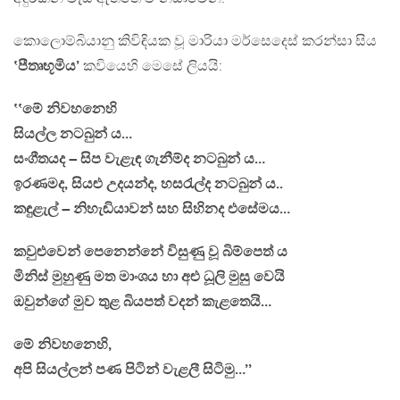
කොලොම්බියානු කිවිඳියක වූ මාරියා මර්සෙදෙස් කරන්සා සිය
‛පීතෘභූමිය’
කවියෙහි මෙසේ ලියයි:
‛‛මේ නිවහනෙහි
සියල්ල නටබුන් ය…
සංගීතයද – සිප වැළැඳ ගැනීම්ද නටබුන් ය…
ඉරණමද, සියළු උදයන්ද, හසරැල්ද නටබුන් ය..
කඳුළැල් – නිහැඬියාවන් සහ සිහිනද එසේමය…
කවුළුවෙන් පෙනෙන්නේ විසුණු වූ බිම්පෙත් ය
මිනිස් මුහුණු මත මාංශය හා අළු ධූලි මුසු වෙයි
ඔවුන්ගේ මුව තුළ බියපත් වදන් කැළතෙයි…
මේ නිවහනෙහි,
අපි සියල්ලන් පණ පිටින් වැළලී සිටිමු…’’