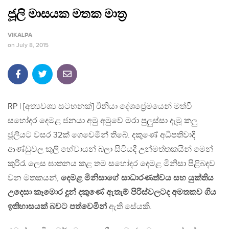
ජූලි මාසයක මතක මාත්‍ර
VIKALPA
on
July 8, 2015
RP | [අත්‍යවශ්‍ය සටහනක්] ඊනියා දේශප්‍රේමයෙන් මත්වී
සහෝදර දෙමළ ජනයා අමු අමුවේ මරා පුලුස්සා දැමූ කලු
ජූලියට වසර 32ක් ගෙවෙමින් තිබේ. දකුණේ අධිපතිවාදී
ආණ්ඩුවල කුලී හේවායන් බලා සිටියදී උන්මත්තකයින් මෙන්
කුරිරැ ලෙස ඝාතනය කළ තම සහෝදර දෙමළ මිනිසා පිළිබදව
වන මතකයන්,
දෙමළ මිනිසාගේ සාධාරණත්වය සහ යුක්තිය
උදෙසා කෑමොර දුන් දකුණේ ඇතැම් පිරිස්වලටද අමතකව ගිය
ඉතිහාසයක් බවට පත්වෙමින්
ඇති සේයකි.