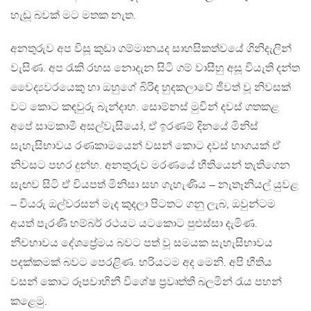
හැඬූ බවක් මට මතක නැත.
අනතුරුව අප විසූ කුඩා ගම්මානයද සාහසිකත්වයේ ගිනිදැලින්
වැසිණ. අප රැකි රහස නොදැන සිටි ගම් වාසීහු අසූ වියැති දන්ත
වෛද්‍යවරයෙකු හා ඔහුගේ බිරිඳ හුදකලාවේ ජීවත් වූ නිවසක්
වට කොට කඳවුරු බැන්දාහ. සොම්නස් මුවින් දවස් ගතකළ
අපේ සාමකාමී අසල්වැසියෝ, ඒ ඉරණම් දිනයේ මිනිස්
සැහැසිභාවය රණකාමයෙන් වසන් කොට දවස් භාගයක් ඒ
නිවසට පහර දුන්හ. අනතුරුව මරණයේ භීතියෙන් තැතිගෙන
සැඟව සිටි ඒ වියපත් මිනිසා සහ ගැහැණිය – නැතෑනියල් යුවළ
– වියරු ඔල්වරසන් මැද කුදලා පිටතට ගනු ලැබ, ඔවුන්ටම
අයත් පැරණි හම්බර් රථයට යටකොට පුළුස්සා දැමිණ.
නීචභාවය දේශප්‍රේමය බවට පත් වූ සමයක සැහැසිභාවය
පදක්කමක් බවට පෙරළිණ. හරියටම අද මෙනි. අපි භීතිය
වසන් කොට රූපවාහිනී විශේෂ ප්‍රවෘත්ති බලමින් රැය පහන්
කළෙමු.