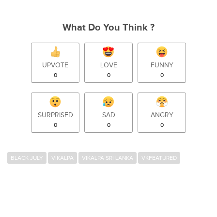
What Do You Think ?
UPVOTE
LOVE
FUNNY
0
0
0
SURPRISED
SAD
ANGRY
0
0
0
BLACK JULY
VIKALPA
VIKALPA SRI LANKA
VKFEATURED