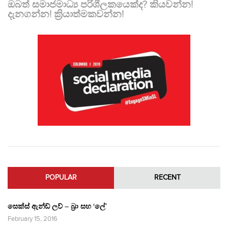
ඔබත් සමාජමාධ්‍ය පරිශීලකයෙක්ද? කියවන්න!
දැනගන්න! ක්‍රියාත්මකවන්න!
POPULAR
RECENT
සෙක්ස් ඇන්ඩ් ලව් – බ්‍රා සහ ‘ලේ’
February 15, 2016