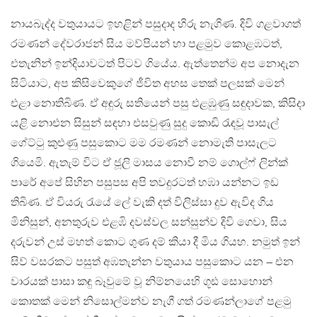
නායබැද්ද වතුයායට ඉහළින් පසුදාද හිරු නැගිණ. දිවි ගළවාගත්
රමණන් දේවරාජන් සිය මව්පියන් හා පළමුව කොළඹටත්,
එතැනින් ඉන්දියාවටත් පිටව ගියේය. ඇත්තෙන්ම අප නොදැන
සිටියාට, අප කිසිවෙකුගේ ජීවිත අහස තෙක් පලසක් මෙන්
එළා නොතිබිණ. ඒ අඳුරු සතියෙන් පසු එළඹුණු සඳුදාවක, කිසිදා
යළි නොඑන සිසුන් සඳහා එසවුණු සුදු කොඩි රැඳවූ පාසැල්
ගේට්ටු කුළුණු පසුකොට මම රමණන් නොමැති පාසැලට
ගියෙමි. ඇතැම් විට ඒ ජූලි මාසය නොවී නම් ගොල්ෆ් ලින්ක්
පාරේ අපේ සිහින පසුපස අපි තවදුරටත් හඹා යන්නට ඉඩ
තිබිණ. ඒ වියරු රැයේ ලේ වැකි දත් විලිස්සා දුව ඇවිද ගිය
මිනිසුන්, අනතුරුව එළඹි දවස්වල සන්සුන්ව දිවි ගෙවා, සිය
දරුවන් උස් මහත් කොට ගුණ දම් කියා දී මිය ගියහ. නමුත් ඉන්
සිව් වසරකට පසුත් අඹතැන්න වතුයාය පසුකොට යන – එන
වාරයක් පාසා කඳු බෑවුමේ වූ නිම්නයෙහි ගූඪ සොහොන්
කොතක් මෙන් නිසොල්මන්ව නැගී ගත් රමණන්ලාගේ පළමු