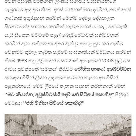
එවන් පසුබික වර්තමාන ලාංකීය සමාජය ව්‍යසනයන්ගේ
ගැඹුරටම ඇද දමා තිබේ. දහස් ගණනක් මරා දමමින්, තවත් දහස්
ගණනක් අතුරැදහන් කරමින් මෙන්ම දෙමළ දේශපාලන
සිරකරැවන්ද ඝාතනය කරමින් නැවත වරක් යා කළ නොහැකි
යැයි සිතෙන මට්ටමේ පළල් බෙදුම්රේඛාවක් සනිටුවහන්
කරමින් ඇත. එකිනෙකා අතර ඇති වූ තුවාළ සුව කර ගැනීම
වෙනුවට තුවාල නැවත පෑරීමේ සංස්කෘතියක් වර්ධනය කරමින්
තිබේ. 1983 කලු ජූලියෙන් වසර 25ක් ඇවෑමෙන් 2008 ජූලි මස
රාවය පුවත්පතේ ‘සමකය’ තීරැවට
රෝහිත භාෂණ අබේවර්ධන
සහෘදයා විසින් ලියන ලද‍ මෙම සටහන නැවත අප විසින්
පළකරනුයේ, මෙම ලිපියේ තැනක සදහන් කරන්නාක් මෙන්
‘‛මට කියන්න, අවුෂ්විට්ස්හි දෙවියන් සිටියේ කොහිද?’
පිළිතුර
මෙබඳුය:
‛‛එහි මිනිසා සිටියේ කොහිද?’’