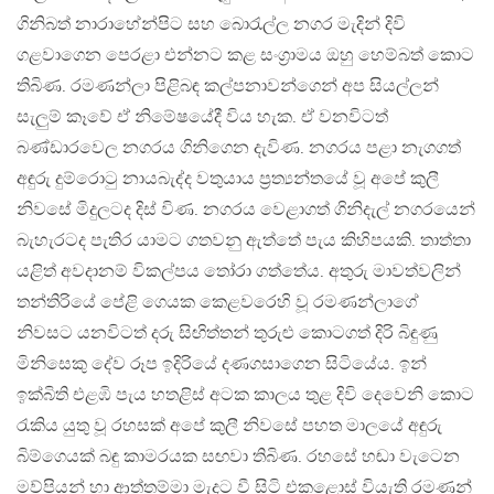
ගිනිබත් නාරාහේන්පිට සහ බොරැල්ල නගර මැදින් දිවි
ගළවාගෙන පෙරළා එන්නට කළ සංග්‍රාමය ඔහු හෙම්බත් කොට
තිබිණ. රමණන්ලා පිළිබඳ කල්පනාවන්ගෙන් අප සියල්ලන්
සැලුම් කෑවේ ඒ නිමේෂයේදී විය හැක. ඒ වනවිටත්
බණ්ඩාරවෙල නගරය ගිනිගෙන දැවිණ. නගරය පළා නැගගත්
අඳුරු දුම්රොටු නායබැද්ද වතුයාය ප්‍රත්‍යන්තයේ වූ අපේ කුලී
නිවසේ මිදුලටද දිස් විණ. නගරය වෙළාගත් ගිනිදැල් නගරයෙන්
බැහැරටද පැතිර යාමට ගතවනු ඇත්තේ පැය කිහිපයකි. තාත්තා
යළිත් අවදානම් විකල්පය තෝරා ගත්තේය. අතුරු මාවත්වලින්
තන්තිරියේ පේළි ගෙයක කෙළවරෙහි වූ රමණන්ලාගේ
නිවසට යනවිටත් දරු සිඟිත්තන් තුරුළු කොටගත් දිරි බිඳුණු
මිනිසෙකු දේව රූප ඉදිරියේ දණගසාගෙන සිටියේය. ඉන්
ඉක්බිති එළඹි පැය හතළිස් අටක කාලය තුළ දිවි දෙවෙනි කොට
රැකිය යුතු වූ රහසක් අපේ කුලී නිවසේ පහත මාලයේ අඳුරු
බිම්ගෙයක් බඳු කාමරයක සඟවා තිබිණ. රහසේ හඬා වැටෙන
මව්පියන් හා ආත්තම්මා මැදට වී සිටි එකළොස් වියැති රමණන්