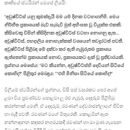
කෘතියේ ස්ටයිරන් මෙසේ ලියයි:
‛අවුෂ්විට්ස් යනු කුමක්දැයි මම යම් දිනක වටහාගනිමි. මෙය
නිර්භීත ප්‍රකාශයක් බැව් සැබැවි මුත් අහිංසක වූ වියුක්ත එකකි.
කිසිවෙකු විසින් කිසිදිනක අවුෂ්විට්ස් වටහා නොගනු ඇත…
අවුෂ්විට්ස්, පහදාලිය නොහැක්කක් වශයෙන් තවදුරටත් පවතී.
අවුෂ්විට්ස් පිළිබඳ මේ දක්වා කර ඇති ගැඹුරුතම ප්‍රකාශය
ඇත්තෙන්ම ප්‍රකාශයක් නොව, ප්‍රකාශයකට දැක් වූ ප්‍රතිචාරයකි.
ප්‍රශ්නය මෙසේය: ‛මට කියන්න, අවුෂ්විට්ස්හි දෙවියන් සිටියේ
කොහිද?’ පිළිතුර මෙබඳුය: ‛‛එහි මිනිසා සිටියේ කොහිද?’
විලියම් ස්ටයිරන්ගේ ප්‍රශ්නය, විසි පස් වසරකට පෙර අපේ
ළමා විය ප්‍රචණ්ඩව සොළවා ලූ රළු ගැඹුරු දෙදරුම් පිළිබිඹු
කරන්නාක් මෙනි. ඒ දෙදරුම්, රමණන් දේවරාජන්ලාගේ ජීවිත
හා බැඳී පවතී. රමණන් මගේ මිතුරෙකි. කොළඹින් ඈත
නන්නාඳුනන කඳුකර නගරයකදී රමණන් හා මා මුණ ගැසෙන