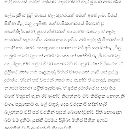
කුළී නිවසේ ශෝකී සේයාව දොම්නසින් නැරඹු වාර අපමණය.
ලේ වැකි ඒ ජූලි මාසය කලු කුහරයක් මෙන් අපේ ළමා වියේ
සිහින ගිළ ගනු ලැබිණ. නේවාසිකාගාරයේ මිතුරන් වූ
සෙන්තිල්වාසන්, පුවනේස්වරන් හා ශාන්ත රාජාලා ඒ අඳුරු
කුහරයේ සැඟව ගිය මතක අංශු වැනිය. අත් හැරුණු මිතුරන්ගේ
කෙළි කවටකම් නොඇසෙන සාංකාවෙන් අපි සදා ඔත්පළ වීමු.
නමුත් වෙස් වළාගත් අළුත් ව්‍යසනයන් ඉක්බිති එළඹි වසරවල
අප ගිළගැනීමට මුව විවර කොට දිවි මං අවුරා රැක සිටියේය. ඒ
ජූලියේ ගින්නෙහි පැලහුණු මිනිස් මාංශයෙන් නැගී ගත් පුළුටු
දුමාරය, එයින් පස් වසරක් ගතව ගිය තැන්හි ඒ සොඳුරු කඳුකර
නගරය සිසාරා යළිත් පැතිරිණ. ඒ අළුත් දුමාරයේ සැඟව ගිය
මගේ මිතුරන් ගැන රමණන්ට කියන්නට මට කිසිදාක නොහැකි
විණ. පසුකොට ආ ලේ වගුරු දෙස වරදකාරී හදින් හැරී
බලන්නට විසි පස් වරකින් පසුත් බොහෝවුන්ට සිත් නොදෙන
බව මම දනිමි. යුක්ති ධර්මය පිළිබඳ මිනිස් සිහින අගාධ
අඳුරකින් වැසී ඇත්තේ ඒ නිසාවෙනි.