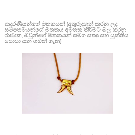
ආදරණීයන්ගේ මතකයන් (අතුරුදහන් කරන ලද
සමීපතමයන්ගේ මතකය අමතක කිරීමට බල කරන
රාජ්‍යක, ඔවුන්ගේ මතකයන් සමග සත්‍ය සහ යුක්තිය
සොයා යන ගමන් ගැන)