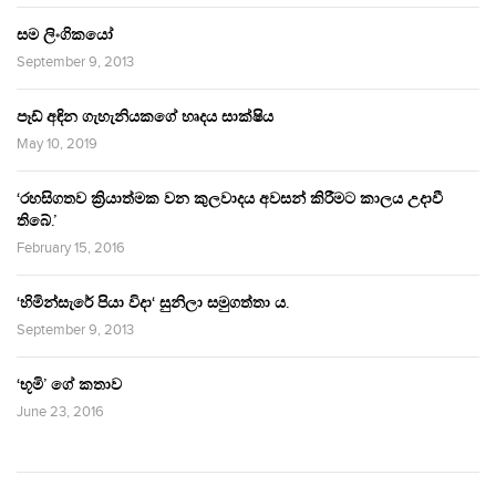
සම ලිංගිකයෝ
September 9, 2013
පෑඩ් අඳින ගැහැනියකගේ හෘදය සාක්ෂිය
May 10, 2019
‘රහසිගතව ක්‍රියාත්මක වන කුලවාදය අවසන් කිරීමට කාලය උදාවී
තිබේ.’
February 15, 2016
‘හිමින්සැරේ පියා විදා‘ සුනිලා සමුගත්තා ය.
September 9, 2013
‘භූමි’ ගේ කතාව
June 23, 2016