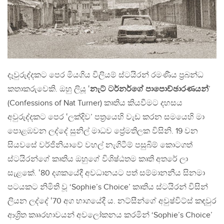
දෑවුරුද්දකට පෙර මියගිය විලියම් ස්ටයිරන් රමණීය ප්‍රබන්ධ
කතාකරුවෙකි. ඔහු ලියූ ‛
නැට් ටර්නර්ගේ පාපොච්ඡාරණයන්
’
(Confessions of Nat Turner) කෘතිය කියවීමට දහසය
අවුරුද්දකට පෙර ‛ලක්දිව’ පත්‍රයෙහි වැඩ කරන සමයෙහි මා
පොළඹවන ලද්දේ සුනිල් මාධව ප්‍රේමතිලක විසිනි. 19 වන
සියවසේ වර්ජිනියාවේ වහල් නැගිටීම් පසුබිම් කොටගත්
ස්ටයිරන්ගේ කෘතිය ඔහුගේ විශිෂ්ඨතම කෘති අතරේ ලා
සැළකේ. ‛80 දශකයේදී අවධානයට පත් සම්මානනීය සිනමා
පටයකට නිමිති වූ ‘Sophie’s Choice’ කෘතිය ස්ටයිරන් විසින්
ලියන ලද්දේ ‛70 අග භාගයේදී ය. නට්සීන්ගේ අවුෂ්විට්ස් කඳවුර
ආශ්‍රිත කෲරභාවයන් අවලෝකනය කරමින් ‘Sophie’s Choice’