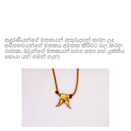
ආදරණීයන්ගේ මතකයන් (අතුරුදහන් කරන ලද
සමීපතමයන්ගේ මතකය අමතක කිරීමට බල කරන
රාජ්‍යක, ඔවුන්ගේ මතකයන් සමග සත්‍ය සහ යුක්තිය
සොයා යන ගමන් ගැන)