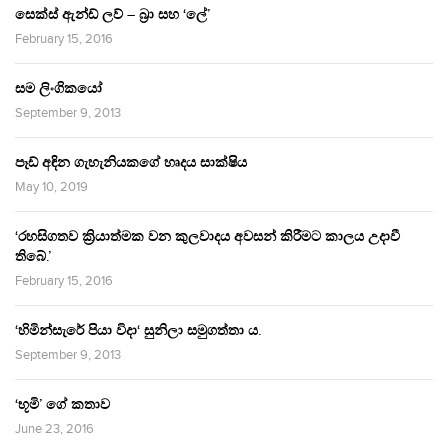
සෙක්ස් ඇන්ඩ් ලව් – බ්‍රා සහ ‘ලේ’
February 15, 2016
සම ලිංගිකයෝ
September 9, 2013
පෑඩ් අඳින ගැහැනියකගේ හෘදය සාක්ෂිය
May 10, 2019
‘රහසිගතව ක්‍රියාත්මක වන කුලවාදය අවසන් කිරීමට කාලය උදාවී
තිබේ.’
February 15, 2016
‘හිමින්සැරේ පියා විදා‘ සුනිලා සමුගත්තා ය.
September 9, 2013
‘භූමි’ ගේ කතාව
June 23, 2016