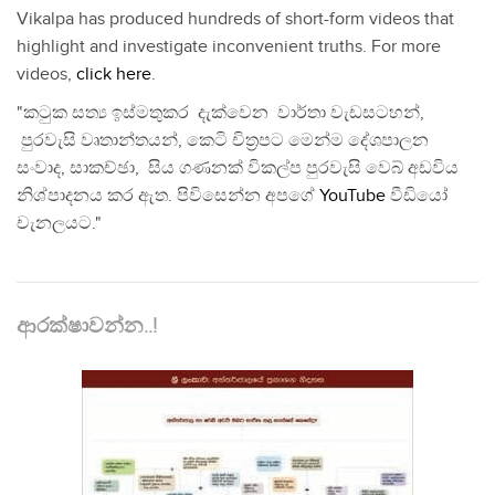
Vikalpa has produced hundreds of short-form videos that
highlight and investigate inconvenient truths. For more
videos,
click here
.
"කටුක සත්‍ය ඉස්මතුකර දැක්වෙන වාර්තා වැඩසටහන්,
පුරවැසි වෘතාන්තයන්, කෙටි චිත්‍රපට මෙන්ම දේශපාලන
සංවාද, සාකච්ඡා, සිය ගණනක් විකල්ප පුරවැසි වෙබ් අඩවිය
නිශ්පාදනය කර ඇත. පිවිසෙන්න අපගේ
YouTube
වීඩියෝ
චැනලයට."
ආරක්ෂාවන්න..!