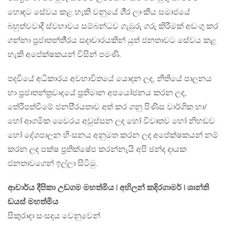
හොඳට සේවය කළ හැකි වනුයේ ශී‍්‍ර ලාංකීය සමාජයේ
බහුත්වවාදී ස්වභාවය සම්බන්ධව ගැඹුරු ගරු කිරීමක් අඩංගු කර
ගන්නා ප‍්‍රජාතන්තී‍්‍රය සදාචාරයකින් යුත් ජනතාවට සේවය කළ
හැකි අපේක්ෂකයන් විසින් පමණි.
පදවියේ අධිකාරය අවභාවිතයේ යොදන ලද, නීතියේ පාලනය
හා ප‍්‍රජාතන්ත‍්‍රවාදයේ ප‍්‍රතිමාන අපයෝජනය කරන ලද,
තේරීපත්වීමේ ජනපි‍්‍රයතාව අත් කර ගනු පිණිස වාර්ගික හා/
හෝ ආගමික වෛරය අවුස්සන ලද හෝ විවෘතව හෝ නිහඩව
හෝ දේශපාලන හිංසනය අනුමත කරන ලද අපේක්ෂකයන් නම්
කරන ලද පක්ෂ ප‍්‍රතික්ෂේප කරන්නැයි අපි ඡන්ද දායක
ජනතාවගෙන් ඉල්ලා සිටිමු.
ආචාර්ය දීපිකා උඩගම මහත්මිය | අහිලන් කදිරගාමර් | ශාන්ති
ඩයස් මහත්මිය
සිකුරාදා සංසදය වෙනුවෙන්