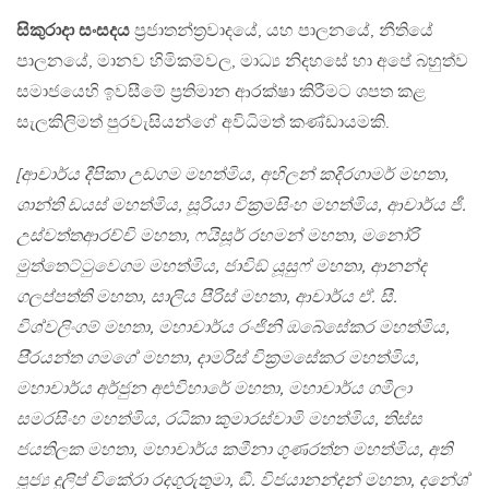
සිකුරාදා සංසදය
ප‍්‍රජාතන්ත‍්‍රවාදයේ, යහ පාලනයේ, නීතියේ
පාලනයේ, මානව හිමිකම්වල, මාධ්‍ය නිදහසේ හා අපේ බහුත්ව
සමාජයෙහි ඉවසීමේ ප‍්‍රතිමාන ආරක්ෂා කිරීමට ශපත කළ
සැලකිලිමත් පුරවැසියන්ගේ අවිධිමත් කණ්ඩායමකි.
[ආචාර්ය දීපිකා උඩගම මහත්මිය, අහිලන් කදිරගාමර් මහතා,
ශාන්ති ඩයස් මහත්මිය, සූරියා වික‍්‍රමසිංහ මහත්මිය, ආචාර්ය ජී.
උස්වත්තආරච්චි මහතා, ෆයිසූර් රහමන් මහතා, මනෝරි
මුත්තෙට්ටුවෙගම මහත්මිය, ජාවිඞ් යූසුෆ් මහතා, ආනන්ද
ගලප්පත්ති මහතා, සාලිය පීරිස් මහතා, ආචාර්ය ඒ. සී.
විශ්වලිංගම් මහතා, මහාචාර්ය රංජිනි ඔබේසේකර මහත්මිය,
පි‍්‍රයන්ත ගමගේ මහතා, දාමරිස් වික‍්‍රමසේකර මහත්මිය,
මහාචාර්ය අර්ජුන අළුවිහාරේ මහතා, මහාචාර්ය ගමීලා
සමරසිංහ මහත්මිය, රධිකා කුමාරස්වාමි මහත්මිය, තිස්ස
ජයතිලක මහතා, මහාචාර්ය කමීනා ගුණරත්න මහත්මිය, අති
පූජ්‍ය දුලිප් චිකේරා රදගුරුතුමා, ඞී. විජයානන්දන් මහතා, දනේශ්