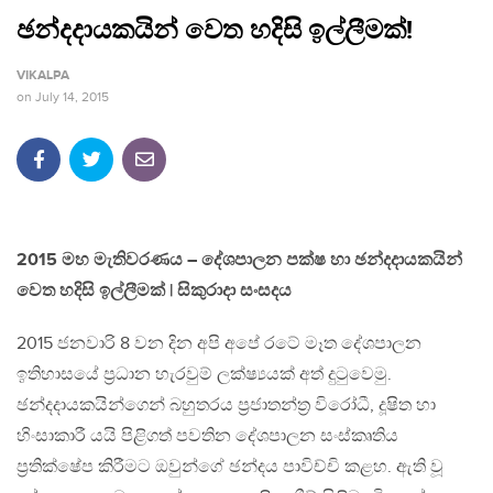
ඡන්දදායකයින් වෙත හදිසි ඉල්ලීමක්!
VIKALPA
on
July 14, 2015
2015 මහ මැතිවරණය – දේශපාලන පක්ෂ හා ඡන්දදායකයින්
වෙත හදිසි ඉල්ලීමක් | සිකුරාදා සංසදය
2015 ජනවාරි 8 වන දින අපි අපේ රටේ මෑත දේශපාලන
ඉතිහාසයේ ප‍්‍රධාන හැරවුම් ලක්ෂ්‍යයක් අත් දුටුවෙමු.
ඡන්දදායකයින්ගෙන් බහුතරය ප‍්‍රජාතන්ත‍්‍ර විරෝධී, දූෂිත හා
හිංසාකාරී යයි පිළිගත් පවතින දේශපාලන සංස්කෘතිය
ප‍්‍රතික්ෂේප කිරීමට ඔවුන්ගේ ඡන්දය පාවිච්චි කළහ. ඇති වූ