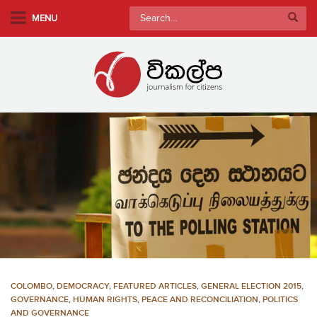
S
Search
MENU
k
for:
i
p
t
o
m
a
i
n
c
o
n
t
e
n
COLOMBO
,
DEMOCRACY
,
FEATURED ARTICLES
,
GENERAL ELECTION 2015
,
t
GOVERNANCE
,
HUMAN RIGHTS
,
PEACE AND RECONCILIATION
,
POLITICS
AND GOVERNANCE