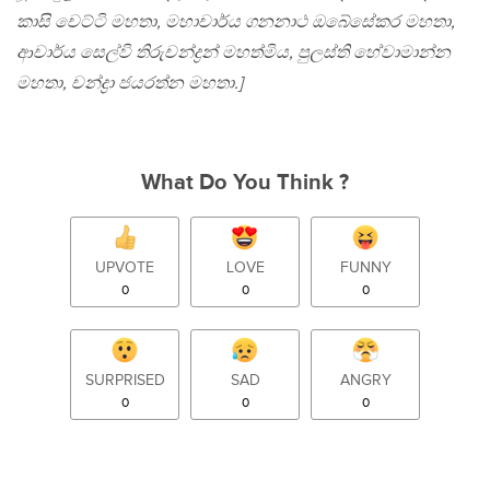
කාසි චෙට්ටි මහතා, මහාචාර්ය ගනනාථ ඔබේසේකර මහතා,
ආචාර්ය සෙල්වි තිරුචන්ද්‍රන් මහත්මිය, පුලස්ති හේවාමාන්න
මහතා, චන්ද්‍රා ජයරත්න මහතා.]
What Do You Think ?
UPVOTE
LOVE
FUNNY
0
0
0
SURPRISED
SAD
ANGRY
0
0
0