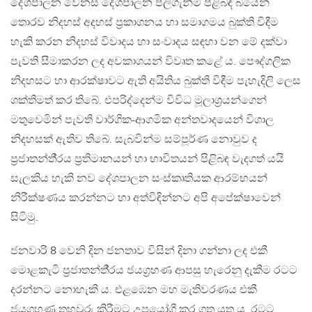
දේශපාලන වෙනස දේශපාලන පලිගැනීම් පිළිබඳ බියෙන්
තොරව නිදහස් අදහස් ප‍්‍රකාශනය හා සමාගමය බුක්ති විඳීම
හැකි කරන නිදහස් විවාදය හා සංවාදය සඳහා වන මේ දක්වා
පැවති සීමාකරන ලද අවකාශයන් විවෘත කළේ ය. පෞද්ගලික
නිදහසට හා ආරක්ෂාවට ඇති අයිතිය බුක්ති විඳීම පැහැදිලි ලෙස
ශක්තිමත් කර තිබේ. එපරිද්දෙන්ම විවිධ මූලාශ‍්‍රයන්ගෙන්
මතුවෙමින් පැවති වාර්ගික-ආගමික අන්තවාදයෙන් විශාල
නිදහසක් ඇතිව තිබේ. සැබවින්ම සම්පූර්ණ නොවුව ද
ප‍්‍රජාතන්තී‍්‍රය ප‍්‍රතිමානයන් හා භාවිතයන් පිළිබඳ වැදගත් යයි
සැලකිය හැකි නව දේශපාලන සංස්කෘතියක ආරම්භයන්
නිරීක්ෂණය කරන්නට හා අත්විඳින්නට අපි අපේක්ෂාවෙන්
සිටිමු.
ජනවාරි 8 වෙනි දින ජනතාව විසින් දිනා ගන්නා ලද එකී
මොළකැටි ප‍්‍රජාතන්තී‍්‍රය ජයග‍්‍රහණ ආපසු හැරෙනු දැකීම රටට
දරන්නට නොහැකි ය. එළඹෙන මහ මැතිවරණය එකී
ජයග‍්‍රහණ තහවුරු කිරීමට උපයෝගී කර ගත යුතු ය. රටට