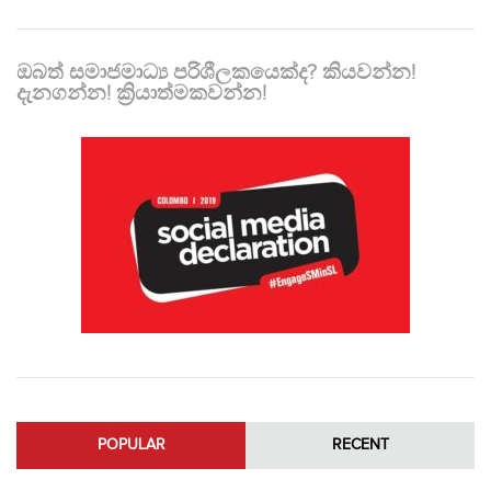
ඔබත් සමාජමාධ්‍ය පරිශීලකයෙක්ද? කියවන්න!
දැනගන්න! ක්‍රියාත්මකවන්න!
POPULAR
RECENT