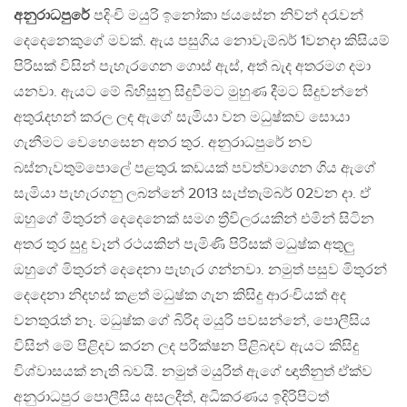
අනුරාධපුරේ
පදිංචි මයුරි ඉනෝකා ජයසේන නිව්න් දරැවන්
දෙදෙනෙකුගේ මවක්. ඇය පසුගිය නොවැම්බර් 1වනදා කිසියම්
පිරිසක් විසින් පැහැරගෙන ගොස් ඇස්, අත් බැද අතරමග දමා
යනවා. ඇයට මේ බිහිසුනු සිදුවීමට මුහුණ දීමට සිදුවන්නේ
අතුරැදහන් කරල ලද ඇගේ සැමියා වන මධුෂ්කව සොයා
ගැනීමට වෙහෙසෙන අතර තුර. අනුරාධපුරේ නව
බස්නැවතුම්පොලේ පළතුරැ කඩයක් පවත්වාගෙන ගිය ඇගේ
සැමියා පැහැරගනු ලබන්නේ 2013 සැප්තැම්බර් 02වන දා. ඒ
ඔහුගේ මිතුරන් දෙදෙනෙක් සමග ත්‍රීවිලරයකින් එමින් සිටින
අතර තුර සුදු වෑන් රථයකින් පැමිණි පිරිසක් මධුෂ්ක අතුලු
ඔහුගේ මිතුරන් දෙදෙනා පැහැර ගන්නවා. නමුත් පසුව මිතුරන්
දෙදෙනා නිදහස් කළත් මධුෂ්ක ගැන කිසිදු ආරංචියක් අද
වනතුරැත් නෑ. මධුෂ්ක ගේ බිරිද මයුරි පවසන්නේ, පොලීසිය
විසින් මේ පිළිදව කරන ලද පරීක්ෂන පිළිබදව ඇයට කිසිදු
විශ්වාසයක් නැති බවයි. නමුත් මයුරිත් ඇගේ ඥාතීනුත් ඒක්ව
අනුරාධපුර පොලීසිය අසලදීත්, අධිකරණය ඉදිරිපිටත්