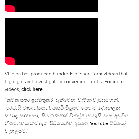
Vikalpa has produced hundreds of short-form videos that
highlight and investigate inconvenient truths. For more
videos,
click here
.
"කටුක සත්‍ය ඉස්මතුකර දැක්වෙන වාර්තා වැඩසටහන්,
පුරවැසි වෘතාන්තයන්, කෙටි චිත්‍රපට මෙන්ම දේශපාලන
සංවාද, සාකච්ඡා, සිය ගණනක් විකල්ප පුරවැසි වෙබ් අඩවිය
නිශ්පාදනය කර ඇත. පිවිසෙන්න අපගේ
YouTube
වීඩියෝ
චැනලයට."