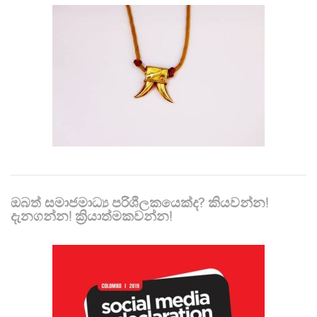
ඔබත් සමාජමාධ්‍ය පරිශීලකයෙක්ද? කියවන්න!
දැනගන්න! ක්‍රියාත්මකවන්න!