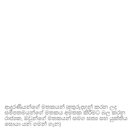
ආදරණීයන්ගේ මතකයන් (අතුරුදහන් කරන ලද
සමීපතමයන්ගේ මතකය අමතක කිරීමට බල කරන
රාජ්‍යක, ඔවුන්ගේ මතකයන් සමග සත්‍ය සහ යුක්තිය
සොයා යන ගමන් ගැන)