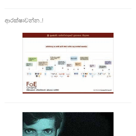
ආරක්ෂාවන්න..!