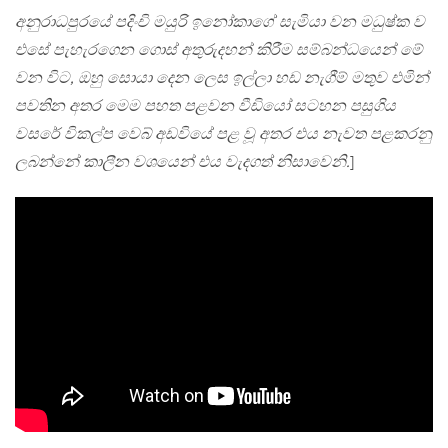
අනුරාධපුරයේ පදිංචි මයුරි ඉනෝකාගේ සැමියා වන මධුෂ්ක ව
එසේ පැහැරගෙන ගොස් අතුරුදහන් කිරීම සම්බන්ධයෙන් මේ
වන විට, ඔහු සොයා දෙන ලෙස ඉල්ලා හඩ නැගීම් මතුව එමින්
පවතින අතර මෙම පහත පළවන වීඩියෝ සටහන පසුගිය
වසරේ විකල්ප වෙබ් අඩවියේ පළ වූ අතර එය නැවත පළකරනු
ලබන්නේ කාලීන වශයෙන් එය වැදගත් නිසාවෙනි.
]