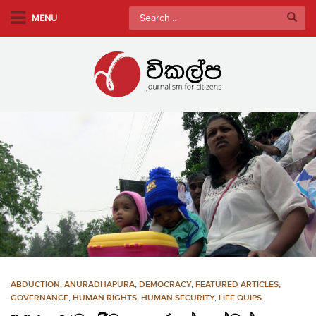
S
Search
MENU
k
for:
i
p
t
o
m
a
i
n
c
o
n
t
e
n
ABDUCTION
,
ANURADHAPURA
,
DEMOCRACY
,
FEATURED ARTICLES
,
t
GOVERNANCE
,
HUMAN RIGHTS
,
HUMAN SECURITY
,
LIFE QUIPS