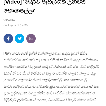
[Video] ‘මයුරිව පැහැරගත් උන්වත්
හොයාපල්ලා‘
VIKALPA
on
August 27, 2015
[
RP | මාධ්‍යවේදී ප්‍රගීත් එක්ණැලිගොඩ අතුරුදහන් කිරීම
සම්බන්ධයෙන් නව පාලනය විසින් කඩිනම් ලෙස පරීක්ෂණ
ආරම්භ කරමින් වැදගත් කරුණු රාශියක් මේ වන විට එළිදරව්
කරමින් පවති. ඒ තත්ත්වය තුළ රාජපක්ෂ පාලන කාලය තුළ
උතුරේ ද දකුණේද එසේ අතුරුදහන් වූ සහ ඝාතනය වූ
මාධ්‍යවේදීන්, මානව හිමිකම් ක්‍රියාකාරීන් මෙන්ම වෙනස් මත
දැරූ පුද්ගලයන් ටද යුක්තිය ඉල්ලා විවිධ ස්ථානයන්ගෙන් ඒ
පිළිබදව උද්වේගකර අදහස්, විරෝධයන් මතුව එමින් පවතී.