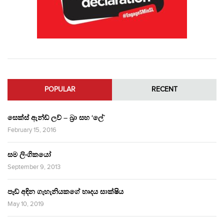
POPULAR
RECENT
සෙක්ස් ඇන්ඩ් ලව් – බ්‍රා සහ ‘ලේ’
February 15, 2016
සම ලිංගිකයෝ
September 9, 2013
පෑඩ් අඳින ගැහැනියකගේ හෘදය සාක්ෂිය
May 10, 2019