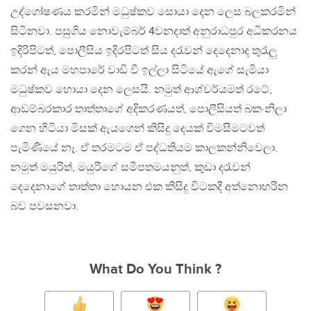
උද්ගෝෂණය කරමින් මධුෂ්කව සොයා දෙන ලෙස බලකරමින්
සිටිනවා. පසුගිය නොවැම්බර් 4වනදාත් අනුරාධපුර අධිකරනය
ඉදිරිපිටත්, පොලීසිය ඉදිරපිටත් සිය දරැවන් දෙදෙනාද තුරැලු
කරන් ඇය මහපාරේ වාඩි වී ඉල්ලා සිටියේ ඇගේ සැමියා
මධුෂ්කව හොයා දෙන ලෙසයි. නමුත් ආශ්චර්යමත් රටේ,
ආඩම්බරකාර තාත්තාගේ අදිකරණයත්, පොලීසියත් බකංනිලා
ගෙන හිටියා මිසක් ඇයගෙන් කිසිදු දෙයක් විමසීමටවත්
පැමිණියේ නෑ. ඒ තරමටම ඒ පද්ධතියම කාලකන්නිවෙලා.
නමුත් මයුරිත්, මයුරිගේ සමීපතමයනුත්, කුඩා දරැවන්
දෙදෙනාගේ තාත්තා හොයන එක කිසිදු විටකදී අත්නොහරින
බව පවසනවා.
What Do You Think ?