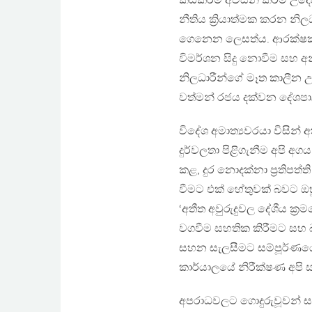
කඩකිරීම් අවසන් කිරීම උදෙ
නීතිය ක්‍රියාත්මක කරන නි
ගෙනෙන ලෙසත්ය. ආරක්ෂක 
විමර්ශන සිදු නොවීම සහ අ
නිලධාරීන්ගේ මෑත කාලීන උ
වත්මන් රජය දක්වන දේශපාල
විදේශ අමාත්‍යවරයා විසින
දුර්වලතා පිළිගැනීම අපි අ
කළ, දුර නොදක්නා ප්‍රතිපත්
වීමට එක් හේතුවක් බවට ඔහ
‘අතීත අවුරුදුවල දේශීය ක්
වගවීම සහතික කිරීමට සහ
සහන සැලසීමට සම්පූර්ණයෙ
කාර්යාලයේ නිරීක්ෂණ අපි
අපරාධවලට ගොදුරුවූවන් සහ 