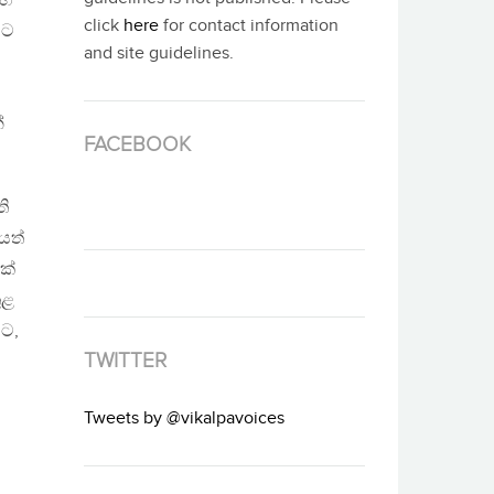
සහ
click
here
for contact information
වට
and site guidelines.
්
FACEBOOK
ති
යත්
ක්
ුළ
මට,
TWITTER
Tweets by @vikalpavoices