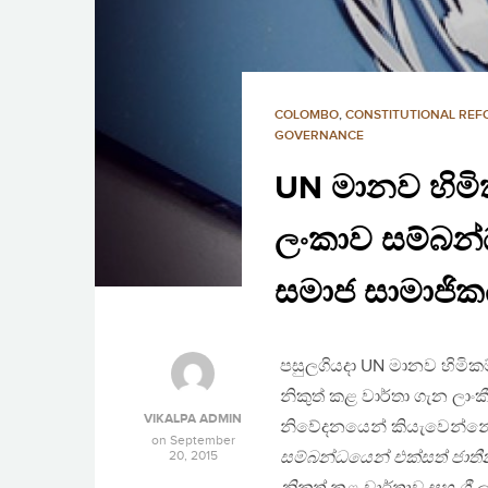
COLOMBO
,
CONSTITUTIONAL RE
GOVERNANCE
UN මානව හිමික
ලංකාව සම්බන්ධ
සමාජ සාමාජික
පසුලගියදා UN මානව හිමිකම
නිකුත් කළ වාර්තා ගැන ලාංක
VIKALPA ADMIN
නිවේදනයෙන් කියැවෙන්න
on
September
20, 2015
සම්බන්ධයෙන් එක්සත් ජාතී