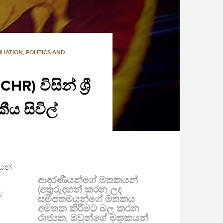
LIATION
,
POLITICS AND
 විසින් ශ්‍රී
ය සිවිල්
යෙන්
ආදරණීයන්ගේ මතකයන්
(අතුරුදහන් කරන ලද
ම
සමීපතමයන්ගේ මතකය
අමතක කිරීමට බල කරන
රාජ්‍යක, ඔවුන්ගේ මතකයන්