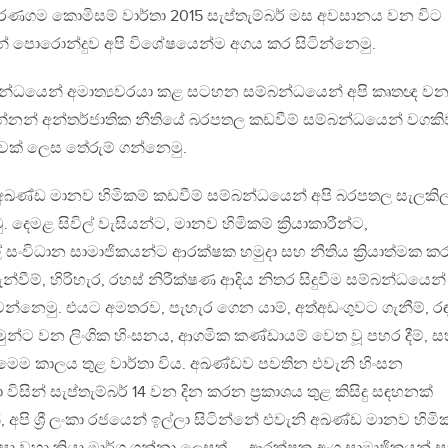
පරණගම කොමිසම් වාර්තා 2015 සැප්තැම්බර් මස අවසානය වන විට
ුන් පොරොන්දුව අපි විශේෂයෙන්ම අගය කර සිටින්නෙමු.
බන්ධයෙන් අමාත්‍යවරයා කළ සටහන සම්බන්ධයෙන් අපි කෘතඥ ව
නන් අන්තර්ජාතික නීතියේ බරපතල කඩවීම් සම්බන්ධයෙන් වගකි
තිඥාවක් ලෙස තේරුම් ගන්නෙමු.
වූ අඛණ්ඩ මානව හිමිකම් කඩවීම් සම්බන්ධයෙන් අපි බරපතල සැලකිල
දෙමළ සිවිල් වැසියන්ට, මානව හිමිකම් ක්‍රියාකාරීන්ට,
ල් සංවිධාන සාමාජිකයන්ට ආරක්ෂක හමුදා සහ නීතිය ක්‍රියාත්මක 
න්වීම්, හිරිහැර, රහස් නිරීක්ෂණ ආදිය නිතර සිදුවීම සම්බන්ධයෙන්
න්නෙමු. එයට අමතරව, පැහැර ගෙන යාම්, අත්අඩංගුවට ගැනීම්, ර
මුන්ට වන ලිංගික හිංසනය, ආගමික කණ්ඩායම් වෙත වූ පහර දීම්, 
ක් මෙම කාලය තුළ වාර්තා විය. අඛණ්ඩව පවතින එවැනි හිංසන
විසින් සැප්තැම්බර් 14 වන දින කරන ප්‍රකාශය තුළ කිසිදු සඳහනක්
පි ශ්‍රී ලංකා රජයෙන් ඉල්ලා සිටින්නේ එවැනි අඛණ්ඩ මානව හිමි