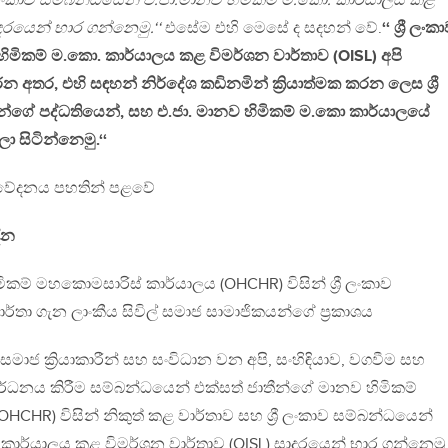
රී ලංකාව සම්බන්ධයෙන් එ.ජා.මානව හිමිකම් ම.කො. කාර්යාලය කළ
ාදරයෙන් භාර ගන්නෙමු.‘‘
එසේම එහි මෙසේ ද සදහන් වේ.
‘‘ ශ්‍රී ලංක
ිමිකම් ම.කො. කාර්යාලය කළ විමර්ශන වාර්තාව (OISL) අපි
අතර, එහි සඳහන් නිර්දේශ කඩිනමින් ක්‍රියාත්මක කරන ලෙස ශ්‍රී
ීන්ගේ පද්ධතියෙන්, සහ එ.ජා. මානව හිමිකම් ම.කො කාර්යාලයේ
ා සිටින්නෙමු.‘‘
නිවේදනය පහතින් පළවේ
දින
ිකම් මහකොමසාරිස් කාර්යාලය (OHCHR) විසින් ශ්‍රී ලංකාව
ර්තා ගැන ලාංකීය සිවිල් සමාජ සාමාජිකයන්ගේ ප්‍රකාශය
සමාජ ක්‍රියාකාරීන් සහ සංවිධාන වන අපි, සංහිඳියාව, වගවීම සහ
වර්ධනය කිරීම සම්බන්ධයෙන් එක්සත් ජාතීන්ගේ මානව හිමිකම්
CHR) විසින් නිකුත් කළ වාර්තාව සහ ශ්‍රී ලංකාව සම්බන්ධයෙන්
ාර්යාලය කළ විමර්ශන වාර්තාව (OISL) සාදරයෙන් භාර ගන්නෙමු. ශ්