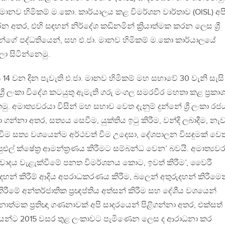
මානව හිමිකම් ම.කො. කාර්යාලය කළ විමර්ශන වාර්තාව (OISL) අප
අතර, එහි සඳහන් නිර්දේශ කඩිනමින් ක්‍රියාත්මක කරන ලෙස ශ්‍රී
ීන්ගේ පද්ධතියෙන්, සහ එ.ජා. මානව හිමිකම් ම.කො කාර්යාලයේ
ලා සිටින්නෙමු.
 14 වන දින පැවැති එ.ජා. මානව හිමිකම් මහ සභාවේ 30 වැනි සැසි
 ශ්‍රී ලංකා විදේශ කටයුතු ඇමැති ගරු මංගල සමරවීර මහතා කළ ප්‍රකා
. අමාත්‍යවරයා විසින් මහ සභාව වෙත දැනුම් දුන්නේ ශ්‍රී ලංකා රජ
ුනා ගන්නා අතර, සත්‍යය සෙවීම, යුක්තිය ඉටු කිරීම, වන්දි ලබාදීම, නැ
වීම සත්‍ය වශයෙන්ම අර්ථවත් වීම උදෙසා, දේශපාලන විසඳුමක් වෙ
ුල් ක්ෂේත්‍ර ආමන්ත්‍රණය කිරීමට සම්බන්ධ වෙන’ බවයි. අමාත්‍යව
්‍රස්තවාදය වැළැක්වීමේ පනත විමර්ශනය ‍කොට, ඉවත් කිරීම’, වෛරී
ුදහන් කිරීම් ආදිය අපරාධකරණය කිරීම, බලෙන් අතුරුදහන් කිරීමෙ
ිරීමේ අන්තර්ජාතික ප්‍රඥප්තිය අත්සන් කිරීම සහ දේශීය වශයෙන්
නාත්මක ප්‍රතිඥා ගණනාවක් අපි සාදරයෙන් පිළිගන්නා අතර, එක්සත්
තයන්ට 2015 වසර තුළ ලංකාවට පැමිණෙන ලෙස ද ආරාධනා කර