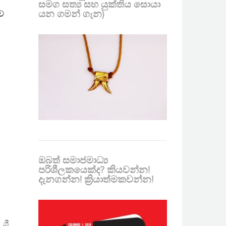
සමග සත්‍ය සහ යුක්තිය සොයා
යන ගමන් ගැන)
ාව
ඔබත් සමාජමාධ්‍ය
පරිශීලකයෙක්ද? කියවන්න!
දැනගන්න! ක්‍රියාත්මකවන්න!
‍රී