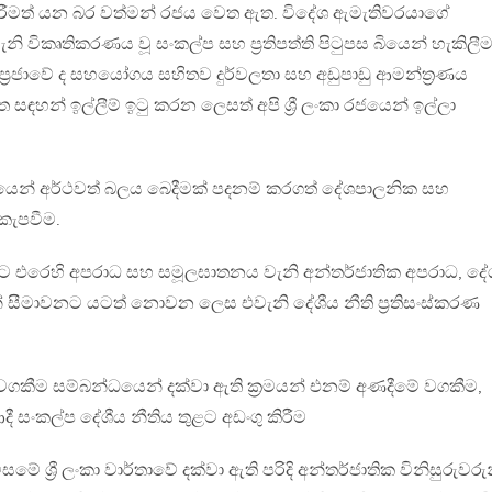
කිරීමත් යන බර වත්මන් රජය වෙත ඇත. විදේශ ඇමැතිවරයාගේ
 විකෘතිකරණය වූ සංකල්ප සහ ප්‍රතිපත්ති පිටුපස බියෙන් හැකිලී
ප්‍රජාවේ ද සහයෝගය සහිතව දුර්වලතා සහ අඩුපාඩු ආමන්ත්‍රණය
සඳහන් ඉල්ලීම් ඉටු කරන ලෙසත් අපි ශ්‍රී ලංකා රජයෙන් ඉල්ලා
න්ධයෙන් අර්ථවත් බලය බෙදීමක් පදනම් කරගත් දේශපාලනික සහ
 කැපවීම.
වයට එරෙහි අපරාධ සහ සමූලඝාතනය වැනි අන්තර්ජාතික අපරාධ, දේ
න් සීමාවනට යටත් නොවන ලෙස එවැනි දේශීය නීති ප්‍රතිසංස්කරණ
වගකීම සම්බන්ධයෙන් දක්වා ඇති ක්‍රමයන් එනම් අණදීමේ වගකීම,
ී සංකල්ප දේශීය නීතිය තුළට අඩංගු කිරීම
ේ ශ්‍රී ලංකා වාර්තාවේ දක්වා ඇති පරිදි අන්තර්ජාතික විනිසුරුවරුන