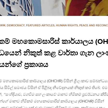
FORM
,
DEMOCRACY
,
FEATURED ARTICLES
,
HUMAN RIGHTS
,
PEACE AND RECONCI
ම් මහකොමසාරිස් කාර්යාලය (OHCHR)
යෙන් නිකුත් කළ වාර්තා ගැන ලාංකී
යන්ගේ ප්‍රකාශය
් මහකොමසාරිස් කාර්යාලය (OHCHR) විසින් ශ්‍රී ලංකාව සම්බන්ධ
ීය සිවිල් සමාජය විසින් ඒ පිළිබද නිවේදනයක් නිකුත් කර තිබේ. එම
ේ,
‘‘සංහිඳියාව, වගවීම සහ ලංකාවේ මානව හිමිකම් ප්‍රවර්ධනය කිරී
න්ගේ මානව හිමිකම් මහකොමසාරිස් කාර්යාලය (OHCHR) විසින්