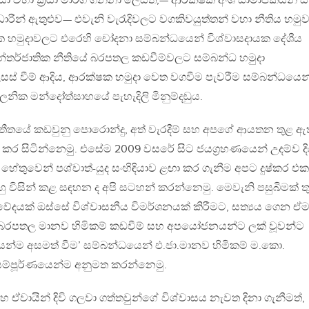
සා වහා ක්‍රියා මාර්ග ගන්නා ලෙසත්,— ආරක්ෂක අංශ සාමාජිකයන් 
ලධාරීන් ඇතුළුව— එවැනි වැරැදිවලට වගකිවයුත්තන් වහා නීතිය හමු
හමුදාවලට එරෙහි චෝදනා සම්බන්ධයෙන් විශ්වාසදායක දේශීය
න්තර්ජාතික නීතියේ බරපතල කඩවීම්වලට සම්බන්ධ හමුදා
සස් වීම් ආදිය, ආරක්ෂක හමුදා වෙත වගවීම පැවරීම සම්බන්ධයෙන
නික මන්දෝත්සාහයේ පැහැදිලි මිනුම්දඬුය.
් අතීතයේ කඩවුනු පොරොන්දු, අත් වැරදීම් සහ අපගේ ආයතන තුළ ඇ
ගය කර සිටින්නෙමු. එසේම 2009 වසරේ සිට ජයග්‍රහණයෙන් උදම්ව දි
ති හේතුවෙන් පශ්චාත්-යුද සංහිඳියාව ළඟා කර ගැනීම අපට දුෂ්කර එක
ු විසින් කළ සඳහන ද අපි සටහන් කරන්නෙමු. මෙවැනි පසුබිමක් ත
‍රමවේදයක් ඔස්සේ විශ්වාසනීය විමර්ශනයක් කිරීමට, සත්‍යය ගෙන ඒ
 බරපතල මානව හිමිකම් කඩවීම් සහ අපයෝජනයන්ට ලක් වූවන්ට
න්ම අසමත් වීම’ සම්බන්ධයෙන් එ.ජා.මානව හිමිකම් ම.කො.
 සම්පූර්ණයෙන්ම අනුමත කරන්නෙමු.
ඒවායින් දිවි ගලවා ගත්තවුන්ගේ විශ්වාසය නැවත දිනා ගැනීමත්,