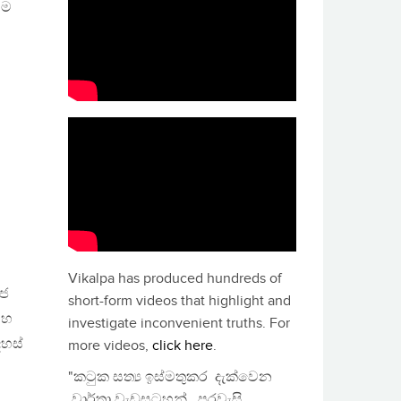
ීම
Vikalpa has produced hundreds of
ාජ
short-form videos that highlight and
සහ
investigate inconvenient truths. For
දහස්
more videos,
click here
.
"කටුක සත්‍ය ඉස්මතුකර දැක්වෙන
වාර්තා වැඩසටහන්, පුරවැසි