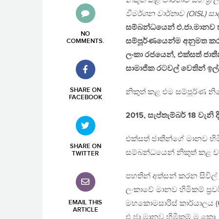
නිකුත් කළ වාර්තාව සහ ශ්‍
විමර්ශන වාර්තාව (OISL) ස
සම්බන්ධයෙන් එ.ජා.මානව හ
NO
සම්පූර්ණයෙන්ම අනුමත කරන 
COMMENTS
.
ලංකා රජයෙන්, එක්සත් ජාත
සාමාජික රටවල් වෙතින් ඉල්ල
SHARE ON
නිකුත් කළ එම සම්පූර්ණ 
FACEBOOK
2015, සැප්තැම්බර් 18 වැනි 
එක්සත් ජාතීන්ගේ මානව හිම
SHARE ON
සම්බන්ධයෙන් නිකුත් කළ වා
TWITTER
පහතින් අත්සන් කරන සිවිල් 
ලංකාවේ මානව හිමිකම් ප්‍ර
EMAIL THIS
මහකොමසාරිස් කාර්යාලය (OH
ARTICLE
එ.ජා.මානව හිමිකම් ම.කො. ක