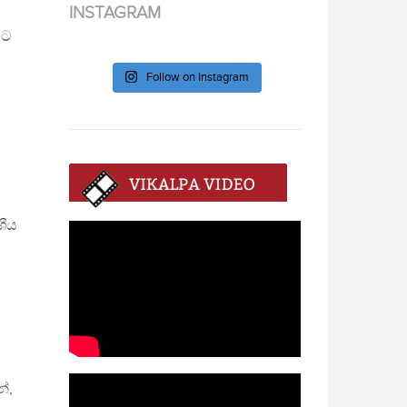
INSTAGRAM
මට
Follow on Instagram
ශීය
්,