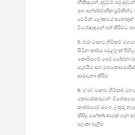
නීතිඥයන්, දඬුවම් පමුණුවන
සහ අන්තර්ජාතික ප්‍රමිතීන
වෙමින් ලෝකයේ අනෙකුත් සං
විශේෂඥයන් පත් කිරීමට පහ
5. එජා මානව හිමිකම් මහකො
සිටින කාර්ය මඩුල්ලක් පිහ
කොමිසමේ පෙර යෝජනා සහ 
සැපයීම සහ මහකොමසාරිස්ගේ
ආරාධනා කිරීම.
6. එ’ජා’ මානව හිමිකම් 
කොටස්කරුවන්: විශේෂයෙන්ම
කණ්ඩායම් සමග, උතුරු නැග
කිසිදු යාන්ත%ණයක් ගැන 
සලකා බැලීම