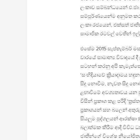
ලංකාව සම්බන්ධයෙන් එ.ජා.
සම්පූර්ණයෙන්ම අනුමත කරන 
ලංකා රජයෙන්, එක්සත් ජාත
සාමාජික රටවල් වෙතින් ඉල්
එසේම 2015 සැප්තැම්බර් මස
වාරයේ සාමාන්‍ය විවාදයේ දී
සටහන් කරනු අපි කැමැත්තෙමු
‘සංහිඳියාවේ ක්‍රියාදාමය හඳ
සිදු නොවීම, නැවත සිදු නො
ළඟාවීමේ අවශ්‍යතාවය යන පුළ
විසින් ප්‍රකාශ කළ පරිදි ‘ත
ප්‍රකාශයන් සහ බලෙන් අතුර
සියලුම පුද්ගලයන් ආරක්ෂා ක
බලාත්මක කිරීම ආදී විවිධ ධ
ජාතීන්ගේ විශේෂ නියෝජි