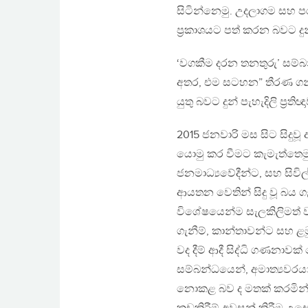
සිටින්නෙමු. උදලාගම සහ 
ප්‍රකාශයට පත් කරන බවට ද
‘වගකීම දරන තනතුරු’ සම්
අතර, එම සටහන” තීරණ ගන්
යුතු බවට දුන් පැහැදිලි ප්‍ර
2015 ජනවාරි මස සිට සිදු
යොමු කර වීමට කැමැත්තෙමු. 
ජනමාධ්‍යවේදීන්ට, සහ සිවි
ආයතන වෙතින් සිදු වූ බය ගැ
විශේෂයෙන්ම සැලකිලිමත් ව
ගැනීම්, කාන්තාවන්ට සහ ළ
වද දීම් ආදී සිද්ධි ගණනාව
සම්බන්ධයෙන්, අමාත්‍යවරයා 
නොකළ බව ද මතක් කරමින්, අ