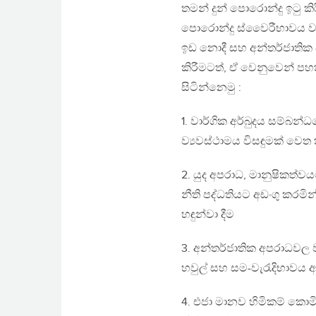
තමන් දුන් පොරොන්දු ඉටු 
පොරොන්දු ස්වෛරීභාවය වැනි
ඉඩ නොදී සහ අන්තර්ජාතික 
කිරීමටත්, ඒ වෙනුවෙන් පහත 
සිටින්නෙමු :
1. වාර්ගික අර්බුදය සම්බ
ව්‍යවස්ථාමය විසඳුමක් වෙත
2. යුද අපරාධ, මානුෂිකත්
නීති පද්ධතියට අඩංගු කරමි
හඳුන්වා දීම
3. අන්තර්ජාතික අපරාධවල 
හවුල් සහ සම-වැරැදිභාවය ආද
4. එජා මානව හිමිකම් කොමිසම