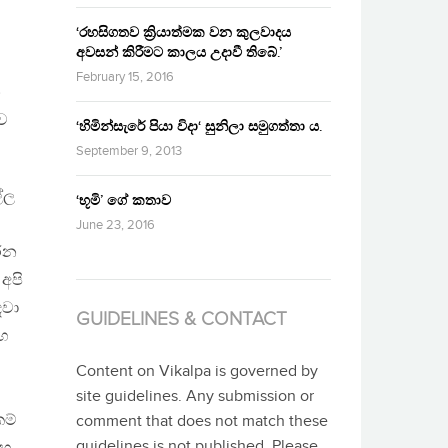
‘රහසිගතව ක්‍රියාත්මක වන කුලවාදය
අවසන් කිරීමට කාලය උදාවී තිබේ.’
February 15, 2016
න
ව
‘හිමින්සැරේ පියා විදා‘ සුනිලා සමුගත්තා ය.
September 9, 2013
්ල
‘භූමි’ ගේ කතාව
June 23, 2016
කරන
 අපි
ඳවා
GUIDELINES & CONTACT
සහ
Content on Vikalpa is governed by
site guidelines. Any submission or
කම්
comment that does not match these
guidelines is not published. Please