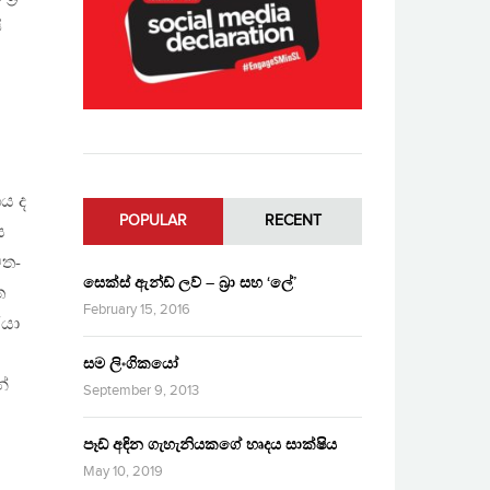
ි
ශය ද
POPULAR
RECENT
ය
වත-
සෙක්ස් ඇන්ඩ් ලව් – බ්‍රා සහ ‘ලේ’
ත
February 15, 2016
රයා
සම ලිංගිකයෝ
න්
September 9, 2013
පෑඩ් අඳින ගැහැනියකගේ හෘදය සාක්ෂිය
May 10, 2019