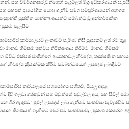
්නන්, සහ විමර්ශනකරුවන්ගෙන් සැදුම්ලත් මිශ්‍ර අධිකරණයක් සැපය
්ට සහ යහපත් ප්‍රායෝගික යොදා ගැනීම් සමග සම්පූර්ණයෙන් අනුගත
ක්‍රාන්ති යුක්තික යාන්ත%ණයන්ට සම්බන්ධ වූ අන්තර්ජාතික
සුකම් සැලසීම.
මසාරිස් කාර්යාලයට ලංකාවට පැමිණ නිසි සුදුසුකම් ලත් රට තුළ
ිටුවා මානව හිමිකම් තත්වය නිරීක්ෂණය කිරීමට, මානව හිමිකම්
විවිධ එක්සත් ජාතීන්ගේ ආයතනවල නිර්දේශ, තාක්ෂණික සහාය
 නිර්දේශ ක්‍රියාත්මක කිරීම සම්බන්ධයෙන් උපදෙස් ලබාදීමට
මහකොමසාරිස් කාර්යාලයේ සහයෝගය සහිතව, සියලු අදාළ
 දිවි ගලවා ගත්තවුන් සහ ඔවුන්ගේ පවුල්වල අය, සහ සිවිල් සම
ෙනහිර ඇතුළුව” පුළුල් උපදෙස් ලබා ගැනීමේ සාකච්ඡා පැවැත්වීම 
අවසාන තීරණයක් ගැනීමට පෙර එම සාකච්ඡාවල ප්‍රකාශ කෙරෙන අ