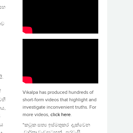
 සහ
නව
ි.
ඒ
Vikalpa has produced hundreds of
ෙහි
short-form videos that highlight and
investigate inconvenient truths. For
තය,
more videos,
click here
.
්
නය
"කටුක සත්‍ය ඉස්මතුකර දැක්වෙන
වාර්තා වැඩසටහන්, පුරවැසි