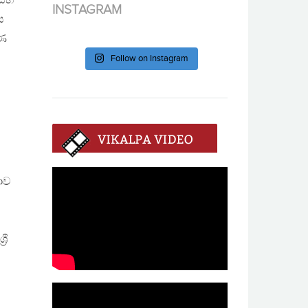
 සහ
INSTAGRAM
ය
්ණ
Follow on Instagram
කාව
රී