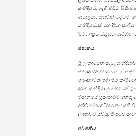
ලදැයි කියන බරපතල අපරාධ
සංහිදියාව ඇති කිරිම පිණ
ආකල්පය සතුටින් පිළිගමු
සංහිදියාවක් සහ දිර්ග කා
සිටින ක්‍රියාවළියක ඇරඹුම ය
ජපානය:
ශ්‍රී ලංකාවෙහි සැබෑ සංහිදි
සංවාදයක් අවශය ය. ඒ සදහා ශ
ගණනාවක් පුරා එම කාරියෙහි
දරන සංහිදියා ප්‍රයත්නයක් ඉ
ජපානයේ ප්‍රසංසාවට හේතු
අතිවිශේෂ අධීකරණයෙහි වින
ලංකාවට යවමු. ඒ අපේ සාධ
ජර්මනිය: