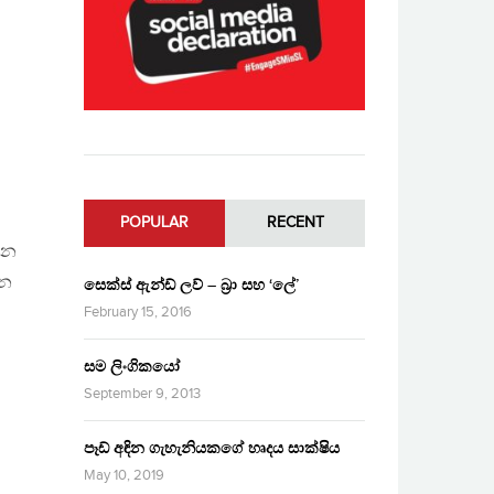
POPULAR
RECENT
ාන
වන
සෙක්ස් ඇන්ඩ් ලව් – බ්‍රා සහ ‘ලේ’
February 15, 2016
සම ලිංගිකයෝ
September 9, 2013
පෑඩ් අඳින ගැහැනියකගේ හෘදය සාක්ෂිය
May 10, 2019