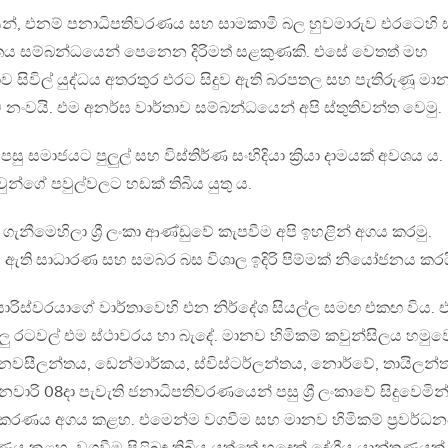
ධනයන්, එනම් පනාධිපතිවරණය සහ සාමකාමී බල හුවමාරුව එරටෙහි
තය සම්බන්ධයෙන් පෙනෙන දිරිමත් සළකුණකි. එසේ වෙතත් මහ
 සිවිල් යුද්ධය අතරතුර එරට සිදුව ඇති බරපතල සහ පැතිරුණූ මා
නංවයි. එම අනර්ඝ වාර්තාව සම්බන්ධයෙන් අපි ස්තුතිවන්ත වෙමු.
 සමාජයට පුලුල් සහ විස්තිර්ණ සංහිදියා ක්‍රියා දාමයක් අවශය ය.
ුන්ගේ පවුල්වලට හඩක් තිබිය යුතු ය‍.
 ගැනීමෙහිලා ශ්‍රී ලංකා ආණ්ඩුවේ කැපවීම අපි ඉහළින් අගය කරමු.
 ඇති සාධාරණ සහ සමබර බස විශාල ඉදිරි පිම්මක් නියෝජනය කරය
ිස්වරයාගේ වාර්තාවෙහි එන නිර්දේශ සියල්ල සමඟ එකඟ විය. 
ු රටවල් එම ස්ථාවරය හා බැදේ. මානව හිමිකම් කවුන්සිලය හමුව
යාව, නවසීලන්තය, ඩෙන්මාර්කය, ස්විස්ටර්ලන්තය, නොර්වේ, තායිලන්
රි 08දා පැවැති ජනාධිපතිවරණයෙන් පසු ශ්‍රී ලංකාවේ සිදුවෙමින
්‍රීයකරණය අගය කළහ. එමෙන්ම වගවීම සහ මානව හිමිකම් ප්‍රවර්ධ