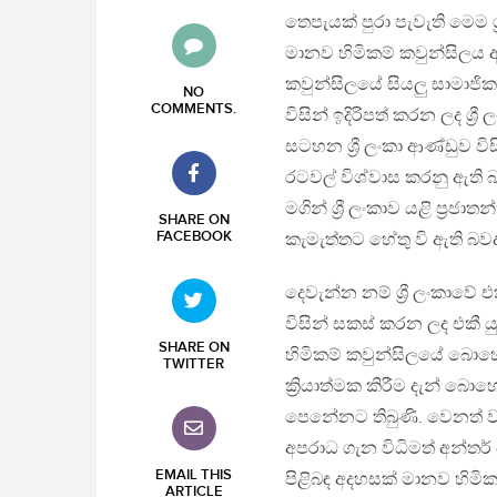
තෙපැයක් පුරා පැවැති මෙම ශ
මානව හිමිකම් කවුන්සිලය අ
කවුන්සිලයේ සියලු සාමාජික
NO
COMMENTS
.
විසින් ඉදිරිපත් කරන ලද ශ්‍
සටහන ශ්‍රී ලංකා ආණ්ඩුව වි
රටවල් විශ්වාස කරනු ඇති බ
මගින් ශ්‍රී ලංකාව යළි ප්‍ර
SHARE ON
FACEBOOK
කැමැත්තට හේතු වි ඇති බ
දෙවැන්න නම් ශ්‍රී ලංකාවේ
විසින් සකස් කරන ලද එකී 
SHARE ON
හිමිකම් කවුන්සිලයේ බොහ
TWITTER
ක්‍රියාත්මක කිරීම දැන් බ
පෙනේනට තිබුණි. වෙනත් වච
අපරාධ ගැන විධිමත් අන්තර්
EMAIL THIS
පිළිබඳ අදහසක් මානව හිමික
ARTICLE