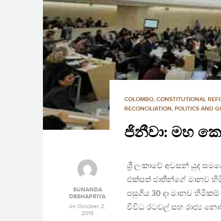
COLOMBO
,
CONSTITUTIONAL RE
RECONCILIATION
,
POLITICS AND 
ජිනීවා: මහ කො
ශ්‍රී ලංකාවේ අවසන් යුද ස
එක්සත් ජාතීන්ගේ මානව හි
SUNANDA
පසුගිය 30 දා මානව හිමිකම
DESHAPRIYA
on
October 2,
විවිධ රටවල් සහ රාජ්‍ය නො
2015