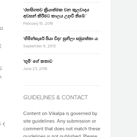
‘රහසිගතව ක්‍රියාත්මක වන කුලවාදය
අවසන් කිරීමට කාලය උදාවී තිබේ.’
February 15, 2016
ටස
‘හිමින්සැරේ පියා විදා‘ සුනිලා සමුගත්තා ය.
ද
September 9, 2013
‘භූමි’ ගේ කතාව
ර
June 23, 2016
ක
GUIDELINES & CONTACT
Content on Vikalpa is governed by
site guidelines. Any submission or
ව ද
comment that does not match these
guidelines is not published. Please