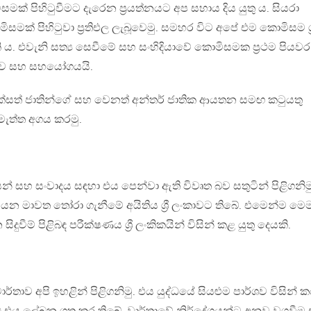
සමක් පිහිටුවීමට දැරෙන ප්‍රයත්නයට අප සහාය දිය යුතු ය. සියරා
ක් පිහිටුවා ප්‍රතිඑල ලැබූවෙමු. සමහර විට අපේ එම කොමිසම ශ්‍ර
ය. එවැනි සත්‍ය සෙවීමේ සහ සංහිදියාවේ කොමිසමක ප්‍රථම පියවර
ාව සහ සහයෝගයයි.
 එක්සත් ජාතින්ගේ සහ වෙනත් අන්තර් ජාතික ආයතන සමඟ කටුයතු
මැත්ත අගය කරමු.
යන් සහ සංවාදය සඳහා එය පෙන්වා ඇති විවෘත බව සතුටින් පිළිගනිම
 මාවත තෝරා ගැනීමේ අයිතිය ශ්‍රී ලංකාවට තිබේ. එමෙන්ම මෙ
ිදුවීම් පිළිබඳ පරීක්ෂණය ශ්‍රී ලංකිකයින් විසින් කළ යුතු දෙයකි.
තාව අපි ඉහළින් පිළිගනිමු. එය යුද්ධයේ සියළුම පාර්ශව විසින් 