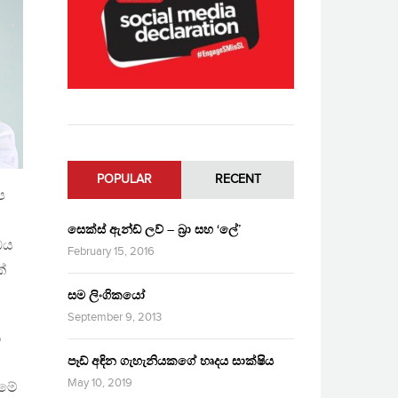
POPULAR
RECENT
ප
සෙක්ස් ඇන්ඩ් ලව් – බ්‍රා සහ ‘ලේ’
ඹය
February 15, 2016
්
සම ලිංගිකයෝ
September 9, 2013
ය
පෑඩ් අඳින ගැහැනියකගේ හෘදය සාක්ෂිය
May 10, 2019
 මේ