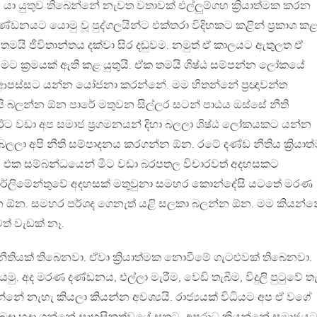
 යා යුතුව තිබෙන්නේ නැවත වතාවක් එල්ලුම්ගහ ක්‍රියාත්මක කරන
නයට යොමු වූ පුද්ගලයින්ට එක්තරා විදිහකට කළින් ප්‍රකාශ කළ
යි ජීවිතාන්තය දක්වා සිර දඬුවම. නමුත් ඒ කාලයට ඇතුලත ඒ
මට ක්‍රමයක් ඇති කළ යුතුයි. ඒක තමයි ශිෂ්ඨ සම්පන්න ලෝකයේ
යෙන් ආපස්සට යන්න යෝජනා කරන්නේ. මම හිතන්නේ ප්‍රඥාවන්ත
අපි බලන්න ඕන පාරේ මතුවන සිල්ලර සටන් පාඨය ඔස්සේ නීති
ඊට වඩා අප සමාජ ප්‍රගමනයන් දිහා බලලා ශිෂ්ඨ ලෝකයකට යන්න
ලා අපි නීති සම්පාදනය කරගන්න ඕන. රටේ දණ්ඩ නීතිය ක්‍රියාත
ක සම්බන්ධයෙන් මීට වඩා බරපතල විචාරවත් අදහසකට
ාර්ලිමේන්තුවේ අදහසක් මතුවුනා සමහර කොන්දේසි යටතේ මරණ
්න ඕන. සමහර පර්ශද ගෙනැත් යළි සලකා බලන්න ඕන. මම කියන්
වත් වැඩක් නෑ.
තියක් තිබෙනවා. ඒවා ක්‍රියාත්මක නොවීමේ ගැටළුවක් තිබෙනවා.
. අද මරණ දණ්ඩනය, එල්ලා මැරීම, වෙඩි තැබීම, විදුලි පුටුවේ ත
ේ නැහැ කියලා කියන්න අවශ්‍යයි. රාජ්‍යයක් විධියට අප ඒ වගේ