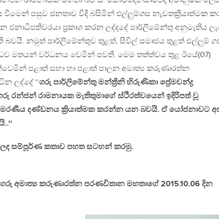
 රන්ජන් රාමනායක මහතා බව ය. කොටදෙනියාවේදී අමානුෂික ලෙ
 වීමෙන් පසුව ජනතාව වීදි බසිමින් එල්ලුම්ගස නැවතක්‍රියාත්මක 
ේන ජනාධිපතිවරයා ප්‍ර‍කාශ කරන ලද්දදේ පාර්ලිමේන්තු අනුමැතිය ල
ි බවයි. නමුත් පාර්ලිමේන්තුව තුළත්, සිවිල් සමාජය තුළත් එල්ලුම් ග
ිරුද්ධව මතයන් වර්ධනය වෙමින් පවති. මෙම තත්ත්වය තුළ ඊයේ(07)
්වෙමින් පළාත් සභා හා පළාත් පාලන අමාත්‍ය කරුණාරත්න
න ලද්දේ ‘‘
ගරු පාර්ලිමේන්තු මන්ත්‍රීනි හිරුණිකා ප්‍රේමචන්ද්‍ර
 රන්ජන් රාමනායක මැතිතුමාගේ ස්ථීරත්වයෙන් ඉදිරිපත් වූ
රණීය දණ්ඩනය ක්‍රියාත්මක කරන්න යන බවයි. ඒ යෝජනාවට අ
..‘‘
න ලද සම්පූර්ණ කතාව පහත සටහන් කරමු.
 ගරු අමාත්‍ය කරුණාරත්න පරණවිතාන මහතාගේ 2015.10.06 දින