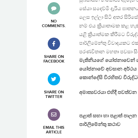
සුබසාධන නියෝජ්‍ය ඇමැති
සේයා සදෙව්මි දැරිය ඝාතනය
ලෙස ඉල්ලා සිටි අතර සිරිස
NO
නම් එය ක්‍ර‍ියාතාමක කළ හැක
COMMENTS
.
යළි ක්‍රියාත්මක කිරීමට ව
පාර්ලිමේන්තු විවාදයකට එක
පරණවිතාන මහතා පවසා සිටි
SHARE ON
මැතිනියගේ යෝජනාවෙන් ගරු
FACEBOOK
යෝජනාවේ අවසාන අර්ථය ම
කොන්දේසි විරහිතව විරුද්ධයි
අමාත්‍යවරයා එහිදී පවත්ව
SHARE ON
TWITTER
පළාත් සභා හා පළාත් පාලන
පාර්ලිමේන්තු කථාව
EMAIL THIS
ARTICLE