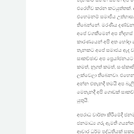
තැනකට යන්න යන්න අප බෙ
එරෙහිව කරන කටයුත්තක්. 
එහෙමනම් සමාජීය උත්හාසය
තිබෙන්නේ. මරණීය දණ්ඩනය 
අපේ වගකීමෙන් අප නිදහස්
කාරණයෙන් අපි අත හෝදා ගැ
තැනකට අපේ සමාජය ඇද වැ
සාකච්ඡාව අප ප්‍රෙයා්ජනයට 
කමත්, නූගත් කමත්, සංස්කෘත
ලක්වෙලා තිබෙනවා. එහෙනම
අන්න එතැනදී තමයි අප බැලි
මෙතැනදී අපි ගොඩක් සාකච්ඡ
යුතුයි.
අපරාධ වාර්තා කිරීමේදී ජන
ජනමාධ්‍ය ගරු ඇමති ගයන්ත
ආචාර ධර්ම පද්ධතියක් සකස