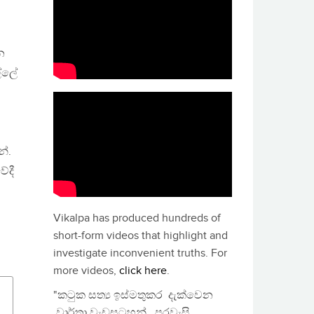
න
ල්ලේ
න්.
ේදී
Vikalpa has produced hundreds of
short-form videos that highlight and
investigate inconvenient truths. For
more videos,
click here
.
"කටුක සත්‍ය ඉස්මතුකර දැක්වෙන
වාර්තා වැඩසටහන්, පුරවැසි