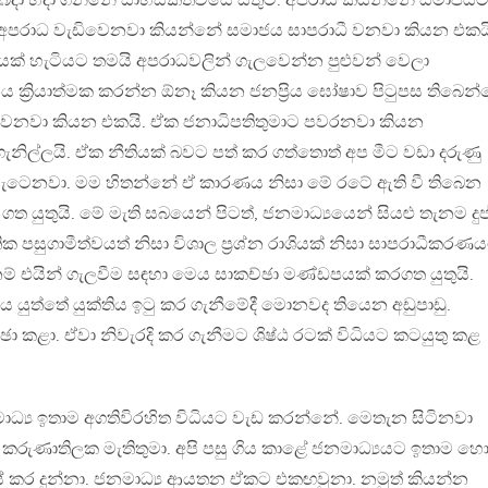
දා හදා ගන්නේ සාහසිකත්වයේ සතුට. අපරාධ කියන්නේ සමාජය
අපරාධ වැඩිවෙනවා කියන්නේ සමාජය සාපරාධී වනවා කියන එකය
ක් හැටියට තමයි අපරාධවලින් ගැලවෙන්න පුළුවන් වෙලා
ක්‍රියාත්මක කරන්න ඕනෑ කියන ජනප්‍රිය ඝෝෂාව පිටුපස තිබෙන
 වනවා කියන එකයි. ඒක ජනාධිපතිතුමාට පවරනවා කියන
නිල්ලයි. ඒක නීතියක් බවට පත් කර ගත්තොත් අප මීට වඩා දරුණු
ටෙනවා. මම හිතන්නේ ඒ කාරණය නිසා මේ රටේ ඇති වී තිබෙන
ගත යුතුයි. මේ මැති සබයෙන් පිටත්, ජනමාධ්‍යයෙන් සියළු තැනම දුප
ික පසුගාමීත්වයත් නිසා විශාල ප්‍රශ්න රාශියක් නිසා සාපරාධීකරණ
් එයින් ගැලවීම සඳහා මෙය සාකච්ඡා මණ්ඩපයක් කරගත යුතුයි.
ය යුත්තේ යුක්තිය ඉටු කර ගැනීමේදී මොනවද තියෙන අඩුපාඩු.
ා කළා. ඒවා නිවැරදි කර ගැනීමට ශිෂ්ඨ රටක් විධියට කටයුතු කළ
මාධ්‍ය ඉතාම අගතිවිරහිත විධියට වැඩ කරන්නේ. මෙතැන සිටිනවා
 කරුණාතිලක මැතිතුමා. අපි පසු ගිය කාළේ ජනමාධ්‍යයට ඉතාම හො
් කර දුන්නා. ජනමාධ්‍ය ආයතන ඒකට එකඟවුනා. නමුත් කියන්න