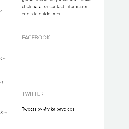
click
here
for contact information
ා
and site guidelines.
FACEBOOK
්මක
නේ
TWITTER
Tweets by @vikalpavoices
ැබීම