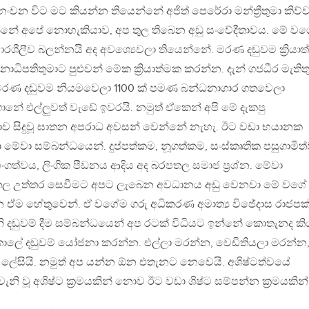
ව නංවන විට මට කියන්න තියෙන්නේ අජිත් පෙරේරා මන්ත්‍රීතුමා කිව්ව
්නේ අපේ නොහැකියාව, අප තුල තිබෙන අඩු සංවේදීතාවය. මේ ව
චාරශීලීව බලන්නයි අද අවශ්‍යෙවලා තියෙන්නේ. මරණ දඬුවම ක්‍රියා
ිපතිතුමාට පුළුවන් මේක ක්‍රියාත්මක කරන්න. දැන් ගජධීර මැතිත
ළා මරණ දඬුවම නියමවෙලා 1100 ක් පමණ බන්ධනාගාර ගතවෙලා
ානේ එල්ලුවත් වැඩේ ඉවරයි. නමුත් ඒකෙන් අපි මේ දැකපු
සිදුවූ ඝාතන අපරාධ අවසන් වෙන්නේ නැහැ. ඊට වඩා භයානක
ේවා සම්බන්ධයෙන්. දුප්පත්කම, නූගත්කම, සංස්කෘතික පසුගාමීත
ංගත්වය, ලිංගික පීඩනය ආදිය අද බරපතල සමාජ ප්‍රශ්න. මේවා
පතල උත්තර සෙවීමට අපට ලැබෙන අවධානය අඩු වෙනවා මේ වගේ
ඒම හේතුවෙන්. ඒ වගේම ගරු අධිකරණ අමාත්‍ය විජේදාස රාජපක
වැනි දඬුවම් දීම සම්බන්ධයෙන් අප රටක් විධියට ඉන්නේ කොතැනද ක
කාලේ දඬුවම් යෝජනා කරන්න. එල්ලා මරන්න, වෙඩිතියලා මරන්න
ේසියි. නමුත් අප යන්න ඕන එතැනට නෙවෙයි. අශිෂ්ටත්වයේ
වැනි වූ අශිෂ්ට ක්‍රමයකින් නොව ඊට වඩා ශිෂ්ට සම්පන්න ක්‍රමයකින්