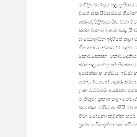
පාර්ලිමේන්තුව තුල ප්‍රතිරා
වගේ ඒක පිටිපස්සේ තිබෙන
කරුණු පිළිබඳව මීට වඩා වි
කරනවානම් ඉතාම සරළයි ජනාධ
සංඛ්‍යාෙල්ඛන ඉදිරිපත් ක
තියෙනවා. දවසට 10 දෙනා ග
කොටකෙතන, කොටදෙනියාව 
බරපතල හේතුවක් තිබෙනවා ම
අපේක්ෂා භංගත්වය, ඉච්ඡා භ
සම්බන්ධයෙන් ගැඹුරු බර
ලාභ මට්ටමේ යෝජනා ගෙන 
මැතිතුමා ප්‍රකාශ කළා මෙ
කාරණය. හරිම ලේසියි රජ 
ඒවා යෝජනා කරන්න හරිම ල
ප්‍රශ්නය විසඳන්න ඕන අපි එ