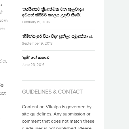
ා
‘රහසිගතව ක්‍රියාත්මක වන කුලවාදය
ගේ
අවසන් කිරීමට කාලය උදාවී තිබේ.’
ත්මක
February 15, 2016
ුමා
‘හිමින්සැරේ පියා විදා‘ සුනිලා සමුගත්තා ය.
September 9, 2013
‘භූමි’ ගේ කතාව
්වය,
June 23, 2016
්ෂ
GUIDELINES & CONTACT
ියන
,
Content on Vikalpa is governed by
site guidelines. Any submission or
.
comment that does not match these
guidelines is not published. Please