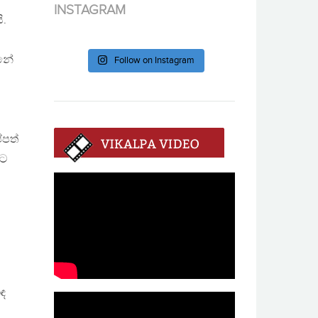
ට
INSTAGRAM
ි.
්නේ
Follow on Instagram
්පත්
යට
ඳ