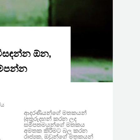
විසඳන්න ඕන,
සම්පන්න
ිය
ආදරණීයන්ගේ මතකයන්
(අතුරුදහන් කරන ලද
සමීපතමයන්ගේ මතකය
අමතක කිරීමට බල කරන
රාජ්‍යක, ඔවුන්ගේ මතකයන්