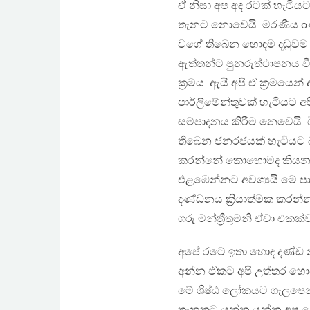
ඒ නිසා අප අද රටක් හැටියට
තැනට නොවෙයි. මරණීය oණ්ඩ
වගේ තිබෙන හොඳම දඬුවම තම
ඇත්තන්ට පුනරුත්ථාපනය වී
ක්‍රමය. ඇයි අපි ඒ ක්‍රම
පාර්ලිමේන්තුවක් හැටියට 
සම්පාදනය කිරීම නෙවෙයි. 
තිබෙන ජනරජයක් හැටියට බල
කරන්නේ කොහොමද කියන එ
එළඹෙන්නට අවශ්‍යයි මේ ප
දණ්ඩනය ක්‍රියාත්මක කරන
ගරු මන්ත්‍රීතුමනි ඒවා එකක්
අපේ රටේ ඉතා හොඳ දණ්ඩ නී
අන්න ඒකට අපි උත්තර හොයමු
මේ ශිෂ්ඨ ලෝකයට ගැලපෙන්න