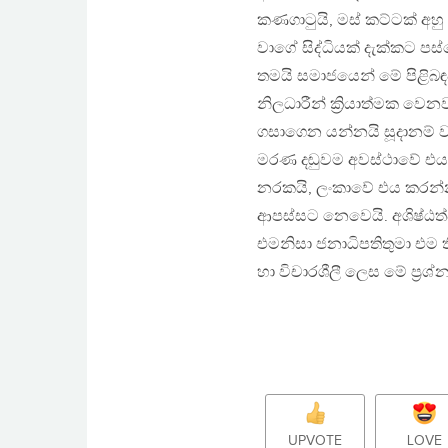
කණගාටුයි, මස් කට්ටක් අහ
වාගේ සිද්ධියක් දැක්කට ප
තමයි සමාජයෙන් මේ පිළිබ
නිලධාරීන් ක්‍රියාත්මක වෙනව
ගසාගෙන යන්නයි සූදානම් 
මරණ දඬුවම අවස්ථාවේ එය
නරකයි, ලංකාවේ එය කරන්
ආපස්සට නෙවෙයි. අශිෂ්ඨත්
එමනිසා ජනාධිපතිතුමා එම ත
හා විචාරශීලී ලෙස මේ ප්‍
UPVOTE
LOVE