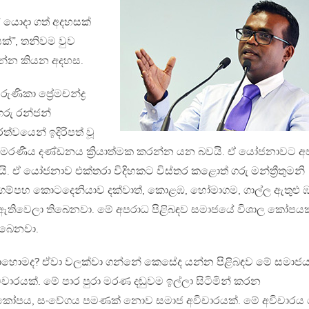
 යොදා ගත් අදහසක්
ක්”, තනිවම වුව
ින්න කියන අදහස.
රුණිකා ප්‍රේමචන්ද්‍ර
රු රන්ජන්
්වයෙන් ඉදිරිපත් වූ
රණීය දණ්ඩනය ක්‍රියාත්මක කරන්න යන බවයි. ඒ යෝජනාවට අ
යි. ඒ යෝජනාව එක්තරා විදිහකට විස්තර කළොත් ගරු මන්ත්‍රීතුමනි
ම්පහ කොටදෙනියාව දක්වාත්, කොළඹ, හෝමාගම, ගාල්ල ඇතුළු 
 ඇතිවෙලා තිබෙනවා. මේ අපරාධ පිළිබඳව සමාජයේ විශාල කෝපයක
ිබෙනවා.
හොමද? ඒවා වලක්වා ගන්නේ කෙසේද යන්න පිළිබඳව මේ සමාජ
ිචාරයක්. මේ පාර පුරා මරණ දඬුවම ඉල්ලා සිටිමින් කරන
ෝපය, සංවේගය පමණක් නොව සමාජ අවිචාරයක්. මේ අවිචාරය