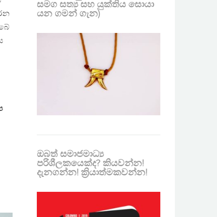
ස
සමග සත්‍ය සහ යුක්තිය සොයා
යන ගමන් ගැන)
කරන
ැබේ
ස
ප
ඔබත් සමාජමාධ්‍ය
පරිශීලකයෙක්ද? කියවන්න!
දැනගන්න! ක්‍රියාත්මකවන්න!