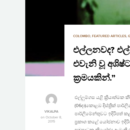
COLOMBO
,
FEATURED ARTICLES
,
එල්ලනවද? එල්ල
එවැනි වූ අශිෂ
ක්‍රමයකින්.”
එල්ලුම්ගස යළි ක්‍රියාත්මක
(06දා)කොළඹ දිස්‌ත්‍රික්‌ පාර්
VIKALPA
පාර්ලිමේන්තුවට ඉදිරිපත්
on
October 8,
2015
ප්‍ර‍කාශ කළේ යෝජනාව ඉද