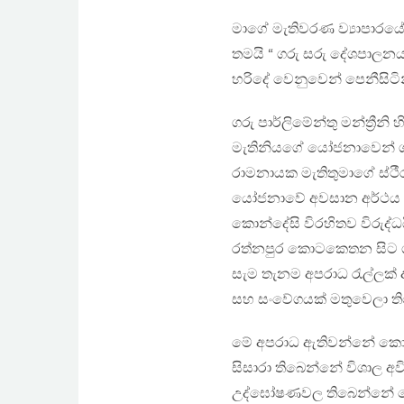
මාගේ මැතිවරණ ව්‍යාපාරයේ
තමයි “ ගරු සරු දේශපාලනය
හරිදේ වෙනුවෙන් පෙනීසිට
ගරු පාර්ලිමේන්තු මන්ත්‍රීනි හි
මැතිනියගේ යෝජනාවෙන් ග
රාමනායක මැතිතුමාගේ ස්ථීරත
යෝජනාවේ අවසාන අර්ථය ම
කොන්දේසි විරහිතව විරුද්ධ
රත්නපුර කොටකෙතන සිට ග
සැම තැනම අපරාධ රැල්ලක්
සහ සංවේගයක් මතුවෙලා ත
මේ අපරාධ ඇතිවන්නේ කො
සිසාරා තිබෙන්නේ විශාල අව
උද්ඝෝෂණවල තිබෙන්නේ ක