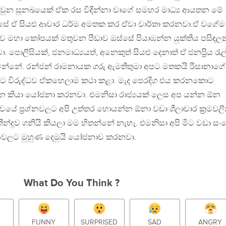
ු වුන සුනඛයෙක් ඒක රස විඳින්නා වාගේ සමහර මාධ්‍ය ආයතන මේ
ස්සේ ඒ සියළු ආචාර ධර්ම අමතක කර ඒවා වාර්තා කරනවා.ඒ වගේම
ඳව මහා කෝපයක් මතුවන පීඩාව ඔස්සේ පියාඹන්න යුක්තිය පසිඳල
ා. පොලීසියක්, ජනමාධ්‍යයත්, අනෙකුත් සියළු දෙනාත් ඒ ජනප්‍රිය රැ
වන්නේ. රන්ජන් රාමනායක ගරු ඇමතිතුමා අපට මතකයි රිසානාගේ
ට විරුද්ධව ඒකහෙලාම කථා කළා. මැද පෙරදිග එය කරනකොට
න කියා යෝජනා කරනවා. එමනිසා රාජ්‍යයක් ලෙස අප යන්න ඕන
වයේ ප්‍රශ්නවලට අපි උත්තර හොයන්න ඕනා වඩා ශීලාචාර ක්‍රමවලි
ීන්දුව ගනියි කියලා මම හිතන්නේ නැහැ. එමනිසා අපි මීට වඩා සංව
රශ්නවලට මුහුණ දෙමුයි යෝජනාච කරනවා.
What Do You Think ?
FUNNY
SURPRISED
SAD
ANGRY