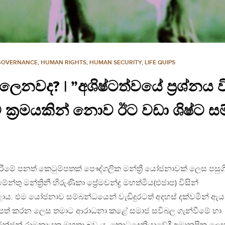
GOVERNANCE
,
HUMAN RIGHTS
,
HUMAN SECURITY
,
LIFE QUIPS
ෙනවද? | ”අශිෂ්ටත්වයේ ප්‍රශ්නය 
්ට ක්‍රමයකින් නොව ඊට වඩා ශිෂ්ට 
 කිරීමේ පනත් කෙටුම්පතක්‌ පෞද්ගලික මන්ත්‍රී යෝජනාවක්‌ ලෙස පසුග
ලිමේන්තු මන්ත්‍රිනී හිරුණිකා ප්‍රේමචන්ද්‍ර මහත්මිය(එජාප) විසින්
 කළාය. එම යෝජනාව සම්බන්ධයෙන් වැඩිදුරටත් අදහස් දක්වමින් ඇය
ිරිපත් කරන ලෙස තමාට ආරාධනා කළේ සමාජ සවිබල ගැන්වීමේ හා