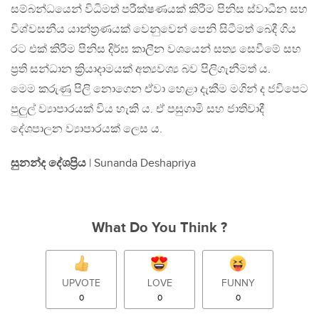
සම්බන්ධයෙන් විධිමත් පරීක්ෂණයක් කිරීම පිනිස ස්වාධීන සහ
විශ්වසනීය යාන්ත්‍රණයක් වෙනුවෙන් පෙනි සිටීමත් බෙදී ගිය
රට එක් කිරීම පිනිස දිර්ඝ කාලීන වශයෙන් සත්‍ය සෙවීමේ සහ
ප්‍රති සන්ධාන ක්‍රියාදාමයක් අත්‍යවශ්‍ය බව පිලිගැනීමත් ය‍.
මෙම කරුණු පිලි නොගෙන ඒවා හෙළා දැකීම මගින් ද ජවිපෙට
පුලුල් ව්‍යාපාරයක් විය හැකි ය. ඒ පසුගාමි සහ ජාතිවාදී
දේශපාලන ව්‍යාපාරයක් ලෙස ය.
සුනන්ද දේශප්‍රිය
| Sunanda Deshapriya
What Do You Think ?
UPVOTE
LOVE
FUNNY
0
0
0