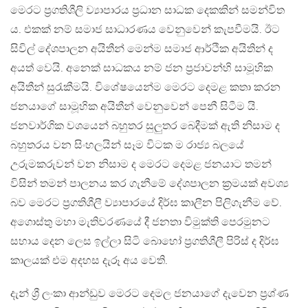
මෙරට ප්‍රගතිශීලි ව්‍යාපාරය ප්‍රධාන සාධක දෙකකින් සමන්විත
ය. එකක් නම් සමාජ සාධාරණය වෙනුවෙන් කැපවීමයි. ඊට
සිවිල් දේශපාලන අයිතීන් මෙන්ම සමාජ ආර්ථික අයිතින් ද
අයත් වෙයි. අනෙක් සාධකය නම් ජන ප්‍රජාවන්හි සාමූහික
අයිතීන් සුරැකීමයි. විශේෂයෙන්ම මෙරට දෙමළ කතා කරන
ජනයාගේ සාමූහික අයිතීන් වෙනුවෙන් පෙනී සිටීම යි.
ජනවාර්ගික වශයෙන් බහුතර සුලුතර බෙදීමක් ඇති නිසාම ද
බහුතරය වන සිංහලයින් සෑම විටක ම රාජ්‍ය බලයේ
උරුමකරුවන් වන නිසාම ද මෙරට දෙමළ ජනයාට තමන්
විසින් තමන් පාලනය කර ගැනීමේ දේශපාලන ක්‍රමයක් අවශ්‍ය
බව මෙරට ප්‍රගතිශීලී ව්‍යාපාරයේ දිර්ඝ කාලීන පිලිගැනීම වේ.
අගොස්තු මහා මැතිවරණයේ දී ජනතා විමුක්ති පෙරමුනට
සහාය දෙන ලෙස ඉල්ලා සිටි බොහෝ ප්‍රගතිශීලී පිරිස් ද දිර්ඝ
කාලයක් එම අදහස දැරූ අය වෙති.
දැන් ශ්‍රී ලංකා ආන්ඩුව මෙරට දෙමල ජනයාගේ දැවෙන ප්‍රශ්ණ