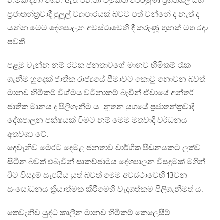
නමක් දිනා ගෙන ඇති ජනතා විමුක්ති පෙරමුණ ප්‍රගතිශීලී සහ
ප්‍රජාතන්ත්‍රවාදී පුලුල් ව්‍යාපාරයක් බවට පත් වන්නේ ද නැත් ද
යන්න මෙම දේශපාලන අවස්ථාවෙහි දී කරුණූ තුනක් මත රදා
පවතී.
පළමු වැන්න නම් රටක ජනතාවගේ මානව හිමිකම් රැක
ගැනීම හුදෙක් ජාතික රාජ්‍යයේ සීමාවට කොටු නොවන බවත්
මානව හිමිකම් විශ්මය වටිනාකම් බැවින් ඒවායේ අන්තර්
ජාතික මානය ද පිලිගැනීම ය. නූතන යුගයේ ප්‍රජාතන්ත්‍රවාදී
දේශපාලන පක්ෂයක් විමට නම් මෙම මතවාදී වර්ධනය
අතවශ්‍ය වේ.
දෙවැනිව මෙරට දෙමළ ජනතාව වාර්ගික පීඩනයකට ලක්ව
සිටින බවත් එබැවින් සාකච්ජාමය දේශපාලන විසදුමක් මගින්
ඊට විසදුම් සැපයිය යුත් බවත් මෙම අවස්ථාවෙහි 13වන
සංසෝධනය ක්‍රියාත්මක කිරීමෙහි වැදගත්කම පිලිගැනීමත් ය‍.
තෙවැනිව යුද්ධ කාලීන මානව හිමිකම් කෙලෙසීම්