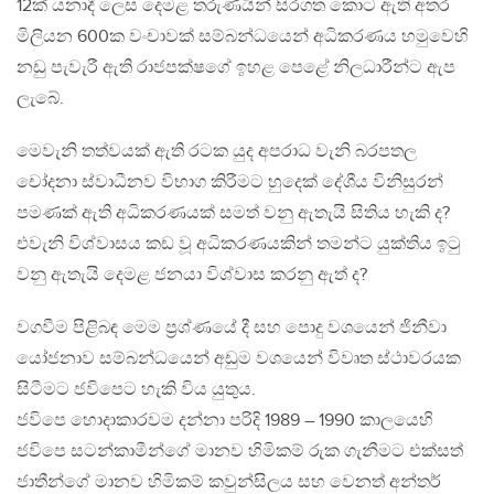
12ක් යනාදී ලෙස දෙමළ තරුණයින් සිරගත කොට ඇති අතර
මිලියන 600ක වංචාවක් සම්බන්ධයෙන් අධිකරණය හමුවෙහි
නඩු පැවැරී ඇති රාජපක්ෂගේ ඉහළ පෙළේ නිලධාරීන්ට ඇප
ලැබේ.
මෙවැනි තත්වයක් ඇති රටක යුද අපරාධ වැනි බරපතල
චෝදනා ස්වාධීනව විභාග කිරීමට හුදෙක් දේශීය විනිසුරන්
පමණක් ඇති අධිකරණයක් සමත් වනු ඇතැයි සිතිය හැකි ද?
එවැනි විශ්වාසය කඩ වූ අධිකරණයකින් තමන්ට යුක්තිය ඉටු
වනු ඇතැයි දෙමළ ජනයා විශ්වාස කරනු ඇත් ද?
වගවීම පිළිබඳ මෙම ප්‍රශ්ණයේ දී සහ පොදු වශයෙන් ජිනීවා
යෝජනාව සම්බන්ධයෙන් අඩුම වශයෙන් විවෘත ස්ථාවරයක
සිටීමට ජවිපෙට හැකි විය යුතුය.
ජවිපෙ හොදාකාරවම දන්නා පරිදි 1989 – 1990 කාලයෙහි
ජවිපෙ සටන්කාමීන්ගේ මානව හිමිකම් රුක ගැනීමට එක්සත්
ජාතීන්ගේ මානව හිමිකම් කවුන්සිලය සහ වෙනත් අන්තර්