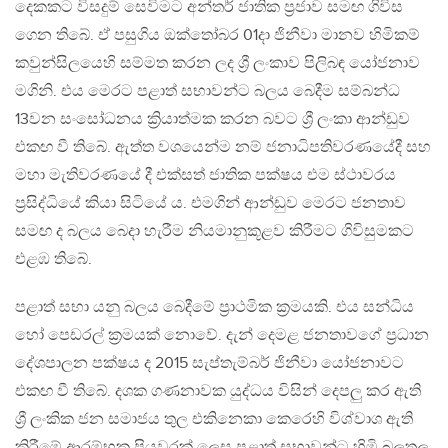
දෙකකට විසදුම් සෙවිමට අන්තර් ජාතික ප්‍රජාව සමඟ ගිවිස
ගෙන තිබේ. ඒ පසුගිය ඔක්තෝබර 01දා ජිනීවා මානව හිමිකම්
කවුන්සිලයෙහි සම්මත කරන ලද ශ්‍රී ලංකාව පිලිබඳ යෝජනාව
මගිනි. එය මෙරට පළාත් සභාවන්ට බලය බෙදීම සම්බන්ධ
13වන සංසෝධනය ක්‍රියාත්මක කරන බවට ශ්‍රී ලංකා ආන්ඩුව
එකඟ වී තිබේ. ඇත්ත වශයෙන්ම නම් ජනාධිපතිවරණයේදී සහ
මහා මැතිවරණයේ දී එක්සත් ජාතික පක්ෂය එම ස්ථාවරය
ප්‍රසිද්ධියේ කියා සිටියේ ය. එමගින් ආන්ඩුව මෙරට ජනතාව
සමඟ ද බලය බෙදා හැරීම නියමානුකූළව කිරීමට ගිවිසුමකට
එළඹ තිබේ.
පළාත් සභා යනු බලය බෙදීමේ ප්‍රාථමික ක්‍රමයකි. එය සන්ධිය
හෝ පෙඩරල් ක්‍රමයක් නොවේ. දැන් දෙමළ ජනතාවගේ ප්‍රධාන
දේශපාලන පක්ෂය ද 2015 සැප්තැම්බර් ජිනීවා යෝජනාවට
එකඟ වී තිබේ. දශක ගණනාවක යුද්ධය විසින් දෙපලු කර ඇති
ශ්‍රී ලංකික ජන සමාජය තුල එකිනෙකා කෙරෙහි විශ්වාශ ඇති
කිරීමේ ආරම්භක පියවරක් ලෙස පළාත් සභාවන්ට හිමි බලතල