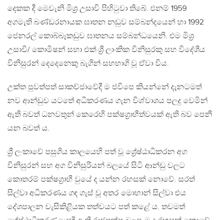
දෙකක දී මෙවැනි මිශ්‍ර උසාවි පිහිටුවා තිබේ. එනම් 1959
අගමැති බණ්ඩරනායක ඝාතන නඩුව සම්බන්දයෙන් හා 1992
ජෙනරල් කොබ්බෑකඩුව ඝාතනය සම්බන්ධයෙනි. එම මිශ්‍ර
උසාවි/ කොමිෂන් සභා එක් ශ්‍රී ලාංකික විනිසුරකු සහ විදේශීය
විනිසුරන් දෙදෙනෙකු බැගින් සහභාගි වූ ඒවා විය.
උක්ත පුවත්පත් සාකච්ජාවේදී ම ජවිපෙ කියන්නේ දැනටමත්
නව ආන්ඩුව යටතේ අධිකරණය ගැන විශ්වාශය පලදු වෙමින්
ඇති බවත් ධනවතුන් කෙරෙහි පක්ෂග්‍රාහීත්වයක් ඇති බව පෙනී
යන බවත් ය‍.
ශ්‍රී ලංකාවේ පසුගිය කාලයෙහි පත් වූ ශ්‍රේෂ්ඨාධිකරන අග
විනිසුරන් සහ අග විනිසුරියන් බලයේ සිටි ආන්ඩු වලට
කොතරම් පක්ෂග්‍රාහී වුයේ ද යන්න රහසක් නොවේ. සරත්
සිල්වා අධිකරණය ගඳ ගැස් වූ අතර මොහාන් සිල්වා එය
දේශපාලන වැසිකිළියක තත්වයට පත් කළේ ය. තවමත්