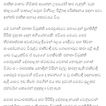
ජාතික මානව හිමිකම් ආයතන උපයෝගි කර ගැනුනි. මැත
කාලයෙහි මාතලේ සමූහ මිනීවල පිළිබඳ පරික්ෂනය සඳහා පවා
අන්තර් ජාතික සහාය අත්‍යවශය විය.
මේ වනාහී ජනතා විමුක්ති පෙරමුණයට සහාය දුන් ප්‍රගතිශීලී
පිරිස් මුහුණ දෙන අභියෝගයකි. ජවිපෙ මෙයට පෙර
තිරණාත්මක අවස්ථාවලදීමෙන් බලය බෙදීමට සහ 13වන
සංසෝධනයට විරුද්ධ ජාතිවාදී මඩ ගොහොරුව කරා යළි ඇදී
යාම වැළැක්වීම ඒ සැමගේ වගකීමකි. ජනතා විමුක්ති
පෙරමුණහි දේශපාලන ස්ථාවරය වෙනස් නොවුන හොත්
විරවංශ – රාජපක්ෂ යනාදින් විසින් එල්ල කරනු ඇති ජාතිවාදී
තෙරපුම් හමුවෙහි ජවිපෙ ද තමන්ගේ ම වූ ජාතිවාදී පදනමකට
ඇදී යාමට ඉඩ තිබේ. එමගින් එය තව දුරටත් මෙරට සුලුතර
ජනවර්ග කෙරෙන් හුදකලා වනු ඇත.
සමාජ සාධාරණත්වය සහ පිරිසිදු දේශපාලනයක් වෙනුවෙන්