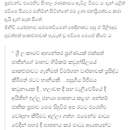
ප්‍රජවන්ට එරෙහිව සිංහල රණකාමය ඇවිල වීමට ය. දැන් යළිත්
ජවිපෙ පියවර මනිමින් සිටින්නේ එම ලාබ ජනප්‍රියත්වය කරා
දැයි දැන් සැක සිතේ.
ජිනීවි යෝජනාව සම්මතවිමෙන් තෙදිනකට පසු ඒ පිලිබදව
පුවත්පත් සාකච්ජාවක් පැවැත් වූ ජවිපෙ මෙසේ කිවේ ය:
‘‘ ශ්‍රී ලංකාවේ අභ්‍යන්තර ප්‍රශ්ණයක් එක්සත්
ජාතීන්ගේ මානව හිමිකම් කවුන්සිලයේ
සාකච්ජාවට ගැනීමත් විමර්ශන වාර්තාවක් ප්‍රසිද්ධ
කිරීමත් රටට හානියකි. …පසුගිය රිජීමය
කටුනායක දී , හලාවත දී සහ වැලිවේරියේ දී
අයිතීන් ඉල්ලූ ජනයා ඝාතනය කළහ. අන්තර්
ජාතික ප්‍රජාව මෙම සිදුවීම් අප රටට එරෙහිව
චෝදනා කිරීමට අල්ලා ගත්හ. එමෙන්ම මාධ්‍ය
වේදීන් පහර දී ඝාතනය කර මාධ්‍ය ආයතයන්ට