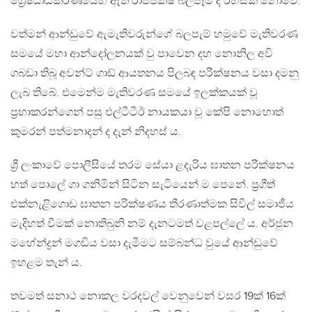
ශ්‍රේෂ්ඨාධිකරණයෙහි ඇති රාජපක්ෂ බලපෑම ද රහසක් නොවේ.
වත්මන් ආන්ඩුවේ ඇමැතිවරුන්ගේ බලපැම් හමුවේ මැතිවරණ
සමයේ මහා ආන්දෝලනයක් වු පාවෙන දහ නොනිල අවි
ගබඩා තිබූ අවන්ට් ගාඩ් ආයතනය පිලබඳ පරීක්ෂනය වසා දමනු
ලැබ තිබේ. එමෙන්ම මැතිවරණ සමයේ ඉලක්කයක් වූ
ප්‍රභාකරන්ගෙන් පසු එල්ටීටීඊ නායකයා වූ කේපි නොහොත්
කුමරන් පත්මනාදන් ද දැන් නිදහස් ය.
ශ්‍රී ලංකාවේ පොලීසියේ තරම සේයා ළදැරිය ඝාතන පරීක්ෂනය
හත් පොලේ ගා ගනිමින් සිටින සැටියෙන් ම පෙනේ. ප්‍රගීත්
එක්නැළිගොඩ ඝාතන පරික්ෂණය තීරණාත්මක සිවිල් සමාජීය
මැදිහත් වීමක් නොතිබුනි නම් දැනටමත් වළපල්ලේ ය. අර්ජුන
මහේන්ද්‍රන් මගඩිය වසා දැමීමට සම්බන්ධ වුයේ ආන්ඩුවේ
ඉහළම තැන් ය.
තවමත් සනාථ නොකල වරදවල් වෙනුවෙන් වසර 19ක් 16ක්