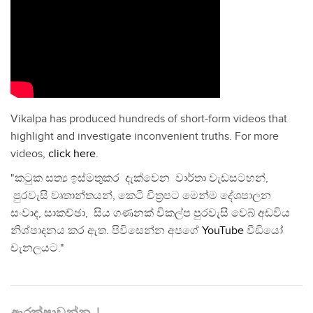
Vikalpa has produced hundreds of short-form videos that
highlight and investigate inconvenient truths. For more
videos,
click here
.
"කටුක සත්‍ය ඉස්මතුකර දැක්වෙන වාර්තා වැඩසටහන්,
පුරවැසි වෘතාන්තයන්, කෙටි චිත්‍රපට මෙන්ම දේශපාලන
සංවාද, සාකච්ඡා, සිය ගණනක් විකල්ප පුරවැසි වෙබ් අඩවිය
නිශ්පාදනය කර ඇත. පිවිසෙන්න අපගේ
YouTube
වීඩියෝ
චැනලයට."
ආරක්ෂාවන්න..!