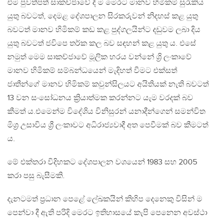
එම පුවත්පත් සාකච්ජාවේ දී ම මෙරට මානව හිමිකම් සුරැකිය
යුතු බවටත්, දෙමළ දේශපාලන සිරකරුවන් නිදහස් කළ යුතු
බවටත් මානව හිමිකම් කඩ කළ පුද්ගලයින්ට දඩුවම ලබා දිය
යුතු බවටත් ජවිපෙ තර්ක කල බව සඳහන් කළ යුතු ය. එසේ
නමුත් මෙම සාකච්ජාවේ මූලික හරය වන්නේ ශ්‍රි ලංකාවේ
මානව හිමිකම් සම්බන්ධයෙන් මැදිහත් වීමට එක්සත්
ජාතීන්ගේ මානව හිමිකම් කවුන්සිලයට අයිතියක් නැති බවටත්
13 වන සංසෝධනය ක්‍රියාත්මක කරන්නට යැම වරදක් බව
කීමත් ය‍.එමෙන්ම විදේශිය විනිසුරන් යනාදීන්ගෙන් සමන්විත
මිශ්‍ර උසාවිය ශ්‍රී ලංකාවට අධිරාජ්‍යවාදී අත පෙවීමක් බව කීමටත්
ය.
මේ එක්තරා විදිහකට දේශපාලන වශයෙන් 1983 සහ 2005
කරා පසු බැසීමකි.
දැනටමත් ප්‍රධාන පෙළේ ලේඛකයින් කිහිප දෙනෙකු විසින් ම
පෙන්වා දී ඇති පරිදි මෙරට ඉතිහාසයේ කැපි පෙනෙන අවස්ථා