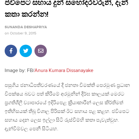
ජවිපෙට සහාය දුන් සහෝදරවරුනි, දැන්
කතා කරන්න!
SUNANDA DESHAPRIYA
on
October 9, 2015
Image by: FB/
Anura Kumara Dissanayake
පසුගිය ජනාධිපතිවරණයේ දී ජනතා විමක්ති පෙරමුණ ප්‍රධාන
විපක්ෂය බවට පත් කිරීමේ අරමුනින් දීර්ඝ කාලයක් මෙරට
ප්‍රගතිශීලී ව්‍යාපාරයේ ඉදිරිපෙළ ක්‍රියාකාරීන් ලෙස කිර්තිමත්
ඉතිහිසයක් තිබූ විශාල පිරිසක් ඊට සහාය පළ කළහ. ජවිපෙට
සහාය දෙන ලෙස ඉල්ලා සිටි රුස්වීම්හි කතා පැවැත්වුහ.
දැන්වීම්වල පෙනී සිටියහ.