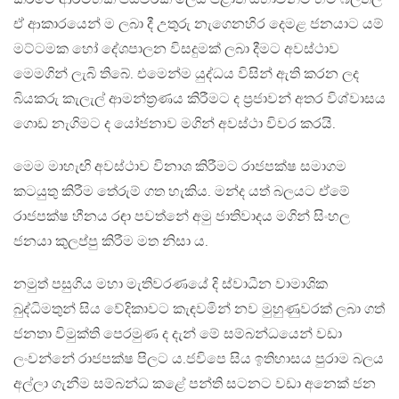
ඒ ආකාරයෙන් ම ලබා දී උතුරු නැගෙනහිර දෙමළ ජනයාට යම්
මට්ටමක හෝ දේශපාලන විසදුමක් ලබා දීමට අවස්ථාව
මෙමගින් ලැබි තිබේ. එමෙන්ම යුද්ධය විසින් ඇති කරන ලද
බියකරු කැලැල් ආමන්ත්‍රණය කිරීමට ද ප්‍රජාවන් අතර විශ්වාසය
ගොඩ නැගිමට ද යෝජනාව මගින් අවස්ථා විවර කරයි.
මෙම මාහැඟි අවස්ථාව විනාශ කිරීමට රාජපක්ෂ සමාගම
කටයුතු කිරීම තේරුම් ගත හැකිය. මන්ද යත් බලයට ඒමේ
රාජපක්ෂ හීනය රඳා පවත්නේ අමු ජාතිවාදය මගින් සිංහල
ජනයා කුලප්පු කිරීම මත නිසා ය.
නමුත් පසුගිය මහා මැතිවරණයේ දි ස්වාධීන වාමාශික
බුද්ධිමතුන් සිය වේදිකාවට කැඳවමින් නව මුහුණුවරක් ලබා ගත්
ජනතා විමුක්ති පෙරමුණ ද දැන් මේ සම්බන්ධයෙන් වඩා
ලංවන්නේ රාජපක්ෂ පිලට ය.ජවිපෙ සිය ඉතිහාසය පුරාම බලය
අල්ලා ගැනීම සම්බන්ධ කළේ පන්ති සටනට වඩා අනෙක් ජන