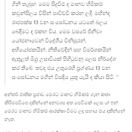
ගිනි තැබූහ. මෙම සිදුවීම් ද මානව හිමිකම්
කවුන්සිලය විසින් පාවිච්චි කරන ලදී. මහින්ද
රාජපක්ෂ 13 වන සංසෝධනය යටතේ බලය
බෙදීමට ද එකඟ විය. මෙම වසරේ ජිනීවා
යෝජනාවෙන් විදේශීය විනිසුරන්,
අභියෝජකයින්, නීතිවේදීන් සහ විමර්ශකයින්
ඇතුළත් මිශ්‍ර උසාවියක් පිහිටුවනු ලෙස නිර්දේශ
කර තිබේ. තවද එය උතුරෙහි ප්‍රශ්ණය 13 වන
සංසෝධනය මගින් විසඳිය යුතු යැයි ද කියා සිටී. ’’
අන්තර් ජාතික ප්‍රජාව මෙරට මානව හිමිකම් ගැන කතා
කිරීමජවිපෙ දකින්නේ අනවශ්‍ය අත පෙවීමක් ලෙස ය! ඉන්
මෙරට මානව හිමිකම් ආරක්ෂා වීමට ලද සහාය එය දකින්නේ
නැත.