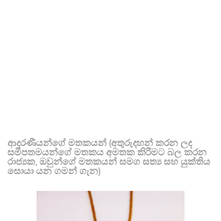
ආදරණීයන්ගේ මතකයන් (අතුරුදහන් කරන ලද
සමීපතමයන්ගේ මතකය අමතක කිරීමට බල කරන
රාජ්‍යක, ඔවුන්ගේ මතකයන් සමග සත්‍ය සහ යුක්තිය
සොයා යන ගමන් ගැන)