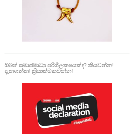
ඔබත් සමාජමාධ්‍ය පරිශීලකයෙක්ද? කියවන්න!
දැනගන්න! ක්‍රියාත්මකවන්න!