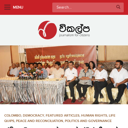
S
Search
MENU
k
for:
i
p
t
o
m
a
i
n
c
o
n
t
e
n
COLOMBO
,
DEMOCRACY
,
FEATURED ARTICLES
,
HUMAN RIGHTS
,
LIFE
t
QUIPS
,
PEACE AND RECONCILIATION
,
POLITICS AND GOVERNANCE