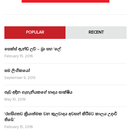
POPULAR
RECENT
සෙක්ස් ඇන්ඩ් ලව් – බ්‍රා සහ ‘ලේ’
February 15, 2016
සම ලිංගිකයෝ
September 9, 2013
පෑඩ් අඳින ගැහැනියකගේ හෘදය සාක්ෂිය
May 10, 2019
‘රහසිගතව ක්‍රියාත්මක වන කුලවාදය අවසන් කිරීමට කාලය උදාවී
තිබේ.’
February 15, 2016