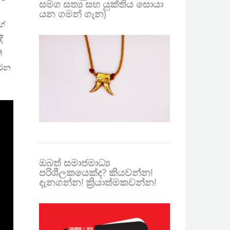
සමග සත්‍ය සහ යුක්තිය සොයා
යන ගමන් ගැන)
ගේ
ී
්
කරන
ඔබත් සමාජමාධ්‍ය
පරිශීලකයෙක්ද? කියවන්න!
දැනගන්න! ක්‍රියාත්මකවන්න!