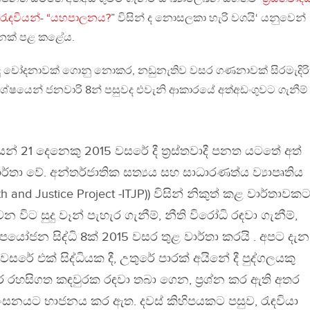
රැඳවියන්- “යහපාලනය?
” විසින් ද නොසලකා හැරි වගයි‘ යනුවෙන්
හනක් පළ කළේය.
ිසිදු චෝදනාවක් ගොනු නොකර, නඩුනැතිව වසර ගණනාවක් සිරමැදිරි
ිශේෂයෙන් ජනවාරි 8න් පසුවද එවැනි ආකාරයේ අත්අඩංගුවට ගැනීම්
න් 21 දෙනෙකු 2015 වසරේ දී ත්‍රස්තවාදී පනත යටතේ අත්
ර්තා වේ. අන්තර්ජාතික සත්‍යය සහ සාධාරණත්ය ව්‍යාපෘතිය
uth and Justice Project -ITJP)) විසින් නිකුත් කළ වාර්තාවක
 විට සුදු වෑන් පැහැර ගැනීම්, නීති විරෝධි රඳවා ගැනීම්,
අපයෝජන සිද්ධි 8ක් 2015 වසර තුළ වාර්තා කරයි . අපට දැන
රේ එක් සිද්ධියක දී, උතුරේ පාරක් අයිනේ දී පුද්ගලයකු
 රහසිගත කඳවුරක රඳවා තබා ගෙන, ප්‍රශ්න කර ඇති අතර
ිංසනයට භාජනය කර ඇත. දවස් කිහිපයකට පසුව, රැඳවියා