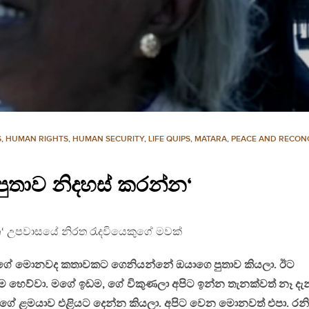
S
,
HUMAN RIGHTS
,
HUMAN SECURITY
,
LIFE QUIPS
,
MATARA
,
PEACE AND RECONC
පුතාව නිදහස් කරන්න‘
න‘ උපවාසයේ නිරත රැදවියෙකුගේ මවක්
න්ගේ මොනවද කතාවකට ගෙනියන්නේ ඔයාගෙ පුතාව කියලා. ඊට
 හෙව්වා. මගේ ඉඩම, ගේ විකුණලා අපිට ඉන්න තැනක්වත් නෑ දැන
ගේ ළමයාව එළියට දෙන්න කියලා. අපිට වෙන මොනවත් එපා. රනි