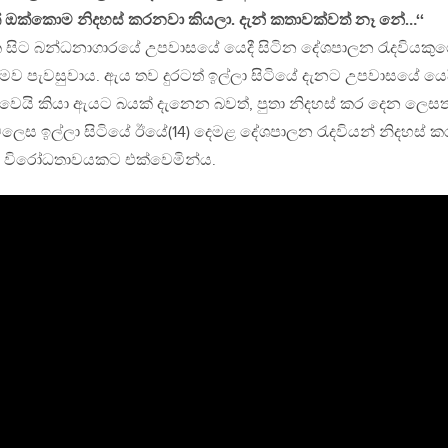
් ඔක්කොම නිදහස් කරනවා කියලා. දැන් කතාවක්වත් නෑ නේ…‘‘
සිට බන්ධනාගාරයේ උපවාසයේ යෙදී සිටින දේශපාලන රැදවියකු
මව පැවසුවාය. ඇය තව දුරටත් ඉල්ලා සිටියේ දැනට උපවාසයේ යෙද
 වෙයි කියා ඇයට බයක් දැනෙන බවත්, පුතා නිදහස් කර දෙන ලෙසත
ෙලෙස ඉල්ලා සිටියේ ඊයේ(14) දෙමළ දේශපාලන රැදවියන් නිදහස් 
ි විරෝධතාවයකට එක්වෙමින්ය.