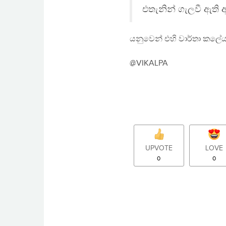
එතැනින් ගැලවී ඇති 
යනුවෙන් එහි වාර්තා කලේය
@VIKALPA
UPVOTE
LOVE
0
0