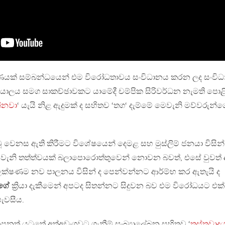
‍ර‍මාණයක් සම්බන්ධයෙන් එම විරෝධතාවය සංවිධානය කරන ලද සංවි
ර්යාලය සමග සාකච්ඡාවකට යාමේදී චම්පික සිරිවර්ධන නැමති පොළි
්නවා
‘ යැයි නිළ ඇදුමක් ද සහිතව ‘තග‘ දැම්මේ මෙවැනි මව්වරුන්
වූ වෙනස ඇති කිරීමට විශේෂයෙන් දෙමළ සහ මුස්ලිම් ජනයා විසින්
ෙවැනි තත්ත්වයක් බලාපොරොත්තුවෙන් නොවන බවත්, එසේ වුවත් ද
 ලක්ෂණම නව පාලනය විසින් ද පෙන්වන්නට ආර්ම්භ කර ඇතැයි ද
්ගේ
ක්‍රියා දැකීමෙන් අපටද සිතන්නට සිදුවන බව එම විරෝධයට එක
 පැවසීය.
පනත් යටතේ අත්අඩංගුවට ගැනීම් සංඛ්‍යාලේඛන සහිතව ‘
ත්‍රස්තවාද