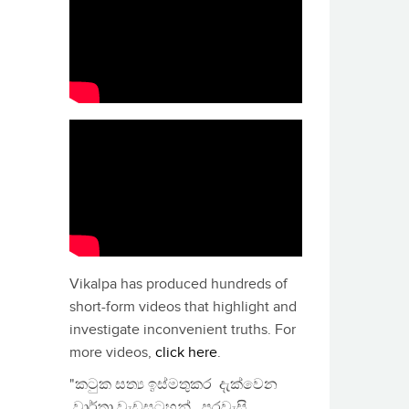
Vikalpa has produced hundreds of
short-form videos that highlight and
investigate inconvenient truths. For
more videos,
click here
.
"කටුක සත්‍ය ඉස්මතුකර දැක්වෙන
වාර්තා වැඩසටහන්, පුරවැසි