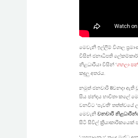
මෙවැනි ඉල්ලීම් විශාල ප්
විසින් ජනාධිපති ලේකම්කා
නිළධාරීයා විසින් ‘
ගහලා පන
කදුලු අතරය.
නමුත් ජනවාරි 8වනදා ඇති 
සිය ඡන්දය භාවිතා කලේ ම
වනවිට ‘පැවති‘ තත්ත්වයේ
මෙවැනි
වනචාරී නිළධාරීන
සිටි සිවිල් ක්‍රියාකාරිකයෙක්
‘යහපාලනය‘ තුළද මුග්ධ අන