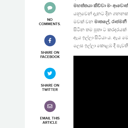
මහත්තයා කිව්වා මං ආවොත
යනුවෙන් දැනට දින ගනනක 
NO
මවක් වන
මාතලේ, රාජමනී
COMMENTS
.
සිටින තම පුතා ට කරදරයක්
ඇය ඉල්ලා සිටියා ය. ඇය ම
ලෙස ඉල්ලා කොළඹ දී පැවත
SHARE ON
FACEBOOK
SHARE ON
TWITTER
EMAIL THIS
ARTICLE