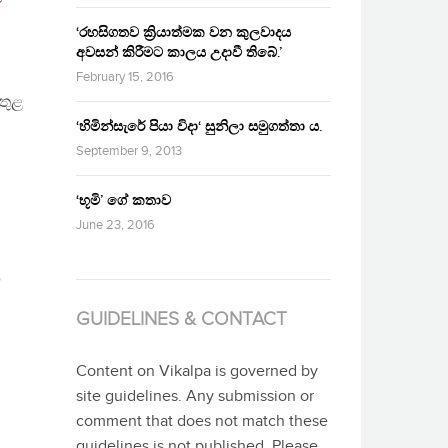
‘රහසිගතව ක්‍රියාත්මක වන කුලවාදය
අවසන් කිරීමට කාලය උදාවී තිබේ.’
February 15, 2016
තුළ
‘හිමින්සැරේ පියා විදා‘ සුනිලා සමුගත්තා ය.
September 9, 2013
‘භූමි’ ගේ කතාව
June 23, 2016
ට
GUIDELINES & CONTACT
Content on Vikalpa is governed by
site guidelines. Any submission or
comment that does not match these
guidelines is not published. Please