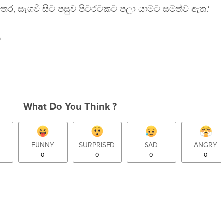
අතර, සැගවී සිට පසුව පිටරටකට පලා යාමට සමත්ව ඇත.‘
.
What Do You Think ?
FUNNY
SURPRISED
SAD
ANGRY
0
0
0
0