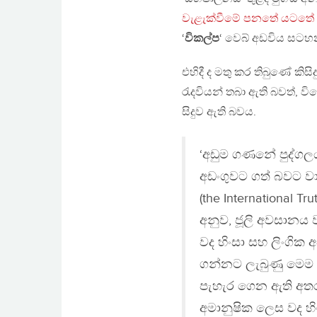
වැළැක්වීමේ පනතේ යටතේ 
‘
විකල්ප
‘ වෙබ් අඩවිය සට
එහිදී ද මතු කර තිබුණේ ක
රැදවියන් තබා ඇති බවත්, ව
සිදුව ඇති බවය.
‘අඩුම ගණනේ පුද්ගලය
අඩංගුවට ගත් බවට වා
(the International Tr
අනුව, ජූලි අවසානය වන
වද හිංසා සහ ලිංගික 
ගන්නට ලැබුණු මෙම වස
පැහැර ගෙන ඇති අතර
අමානුෂික ලෙස වද හ