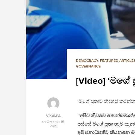
DEMOCRACY
,
FEATURED ARTICLE
GOVERNANCE
[Video] ‘මගේ 
‘මගේ පුතාව නිදහස් කරන්
‘‘අපිට කිව්වෙ තොන්ඩමා
VIKALPA
on
October 15,
පස්සේ මගේ පුතා හැම තැනම
2015
අපි ජනාධිපතිට කියනනෙ ම