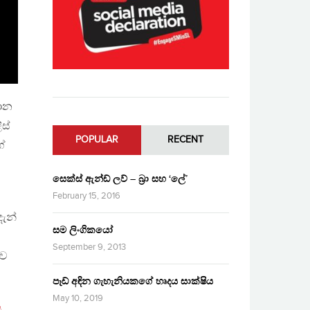
ධාන
ස්
POPULAR
RECENT
ගේ
සෙක්ස් ඇන්ඩ් ලව් – බ්‍රා සහ ‘ලේ’
February 15, 2016
ැන්
සම ලිංගිකයෝ
September 9, 2013
්ව
පෑඩ් අඳින ගැහැනියකගේ හෘදය සාක්ෂිය
May 10, 2019
ය