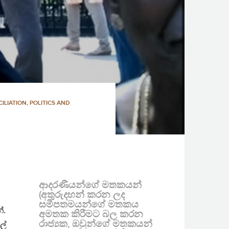
ILIATION
,
POLITICS AND
ආදරණීයන්ගේ මතකයන්
(අතුරුදහන් කරන ලද
සමීපතමයන්ගේ මතකය
්.
අමතක කිරීමට බල කරන
රාජ්‍යක, ඔවුන්ගේ මතකයන්
ල්