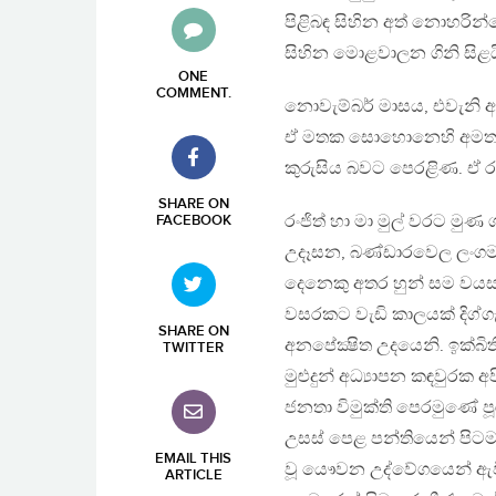
පිළිබඳ සිහින අත් නොහරින්
සිහින මොළවාලන ගිනි සිළය
ONE
COMMENT
.
නොවැම්බර් මාසය, එවැනි අ
ඒ මතක සොහොනෙහි අමතකව ග
කුරුසිය බවට පෙරළිණ. ඒ
SHARE ON
රංජිත් හා මා මුල් වරට ම
FACEBOOK
උදෑසන, බණ්ඩාරවෙල ලංගම ඩි
දෙනෙකු අතර හුන් සම වයසැ
වසරකට වැඩි කාලයක් දිග්ග
SHARE ON
අනපේක්‍ෂිත උදයෙනි. ඉක්බ
TWITTER
මුළුදුන් අධ්‍යාපන කඳවුරක
ජනතා විමුක්ති පෙරමුණේ 
උසස් පෙළ පන්තියෙන් පිටම
EMAIL THIS
වූ යෞවන උද්වේගයෙන් ඇවි
ARTICLE