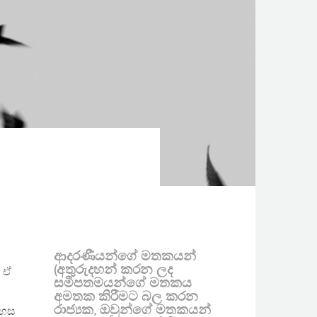
ආදරණීයන්ගේ මතකයන්
(අතුරුදහන් කරන ලද
. ඒ
සමීපතමයන්ගේ මතකය
අමතක කිරීමට බල කරන
රාජ්‍යක, ඔවුන්ගේ මතකයන්
දහස