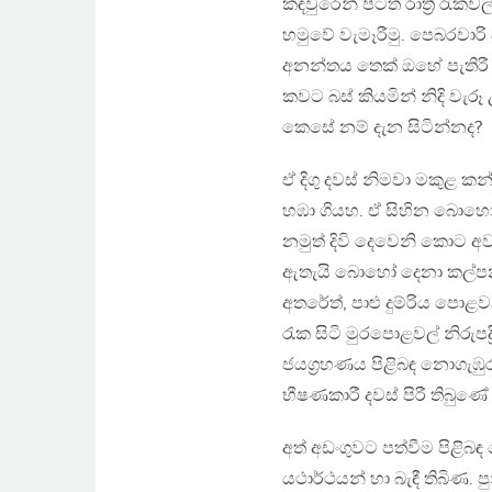
කඳවුරෙන් පිටත රාත්‍රී රැ
හමුවේ වැමෑරීමු. පෙබරවාරි
අනන්තය තෙක් ඔහේ පැතිරී 
කවට බස් කියමින් නිදි වැර
කෙසේ නම් දැන සිටින්නද?
ඒ දිගු දවස් නිමවා මකුළ කන
හඹා ගියහ. ඒ සිහින බොහ
නමුත් දිවි දෙවෙනි කොට 
ඇතැයි බොහෝ දෙනා කල්පනා
අතරේත්, පාළු දුම්රිය පොළවල
රැක සිටි මුරපොළවල් නිරුප
ජයග්‍රහණය පිළිබඳ නොගැඹුර
භීෂණකාරී දවස් පිරී තිබු
අත් අඩංගුවට පත්වීම පිළිබඳ බ
යථාර්ථයන් හා බැඳී තිබිණ.