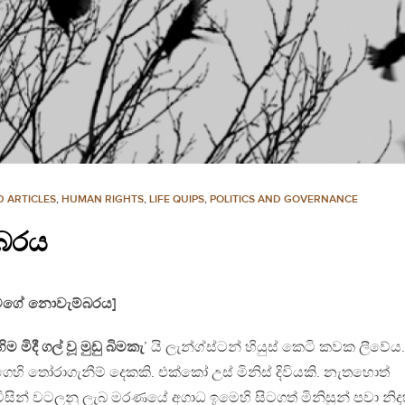
 ARTICLES
,
HUMAN RIGHTS
,
LIFE QUIPS
,
POLITICS AND GOVERNANCE
බරය
 | මගේ නොවැම්බරය]
ිම මිදී ගල් වූ මුඩු බිමකැ
’ යි ලැන්ග්ස්ටන් හියුස් කෙටි කවක ලීවේය
ි තෝරාගැනීම් දෙකකි. එක්කෝ උස් මිනිස් දිවියකි. නැතහොත්
න් විසින් වටලනු ලැබ මරණයේ අගාධ ඉමෙහි සිටගත් මිනිසුන් පවා නි