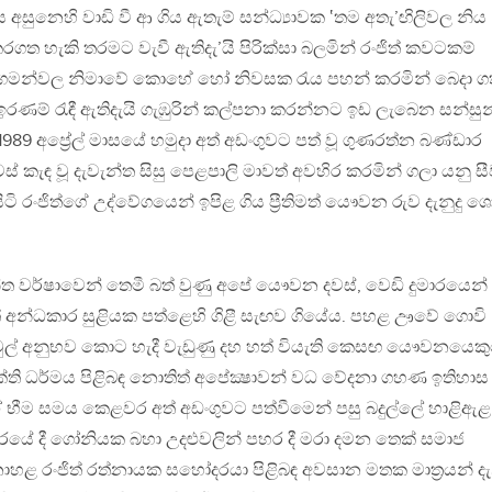
ටුපස අසුනෙහි වාඩි වී ආ ගිය ඇතැම් සන්ධ්‍යාවක ‛තම අතැ’ඟිලිවල නිය
ගත හැකි තරමට වැවී ඇතිදැ’යි පිරික්සා බලමින් රංජිත් කවටකම්
 ගමන්වල නිමාවේ කොහේ හෝ නිවසක රැය පහන් කරමින් බෙදා ග
රණම් රැඳී ඇතිදැයි ගැඹුරින් කල්පනා කරන්නට ඉඩ ලැබෙන සන්සුන
9 අප්‍රේල් මාසයේ හමුදා අත් අඩංගුවට පත් වූ ගුණරත්න බණ්ඩාර
 කැඳ වූ දැවැන්ත සිසු පෙළපාලි මාවත් අවහිර කරමින් ගලා යනු සී
සිටි රංජිත්ගේ උද්වේගයෙන් ඉපිළ ගිය ප්‍රීතිමත් යෞවන රුව දැනුදු ශ
න්ත වර්ෂාවෙන් තෙමී බත් වුණු අපේ යෞවන දවස්, වෙඩි දුමාරයෙන
 අන්ධකාර සුළියක පත්ළෙහි ගිළී සැඟව ගියේය. පහළ ඌවේ ගොවි
වුල් අනුභව කොට හැදී වැඩුණු දහ හත් වියැති කෙසඟ යෞවනයෙක
යුක්ති ධර්මය පිළිබඳ නොතිත් අපේක්‍ෂාවන් වධ වේදනා ගහණ ඉතිහාස
 භීම සමය කෙළවර අත් අඩංගුවට පත්වීමෙන් පසු බදුල්ලේ හාළිඇළ
ාරයේ දී ගෝනියක බහා උදළුවලින් පහර දී මරා දමන තෙක් සමාජ
 නොහළ රංජිත් රත්නායක සහෝදරයා පිළිබඳ අවසාන මතක මාත්‍රයන් දැ