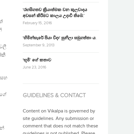
‘රහසිගතව ක්‍රියාත්මක වන කුලවාදය
අවසන් කිරීමට කාලය උදාවී තිබේ.’
ත්
February 15, 2016
්
‘හිමින්සැරේ පියා විදා‘ සුනිලා සමුගත්තා ය.
September 9, 2013
වලී
ෝකී
‘භූමි’ ගේ කතාව
June 23, 2016
් සහ
ුගේ
GUIDELINES & CONTACT
Content on Vikalpa is governed by
site guidelines. Any submission or
comment that does not match these
න්
guidelines is not published. Please