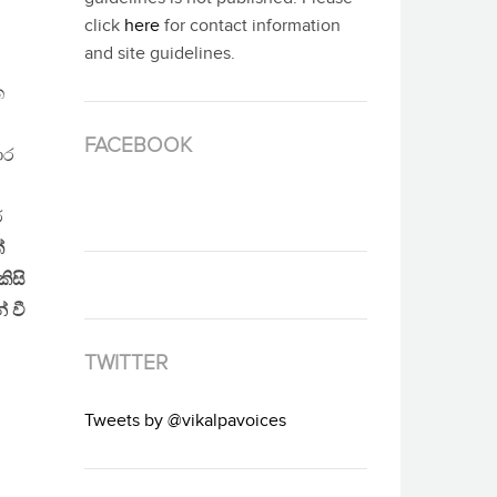
click
here
for contact information
and site guidelines.
ත
FACEBOOK
ාර
ර
්
ිසි
 වී
TWITTER
Tweets by @vikalpavoices