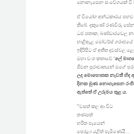
නොනැසෙන සංවේගයක් වී සිත
ඒ වියෝග අන්ධකාරය පහව න
තිබේ. දකුණේ රණවිරු සේ
ධජ පතාක, බණ්ඩාරවෙල නගර
හාළිඇළ මෝටර්ස් ගරාජයේ ද
ඉදිරිපිට ඒ අතීත දවස්වල 
මහා වංශ කතාවේ ‛
ලේ මාග
ජීවන පුරාවෘතයන් මගේ පර
ලද මොහොතක නැවතී හිඳ අතී
දිනක මුණ නොගැසෙන රංජිත්
ඇත්තේ ඒ උරුමය තුළ ය.
‛‛වසත් කල ආ විට
තණපත්
හරිත පෑයෙන්
පෙරළා යළිත් පැමිණෙයි….