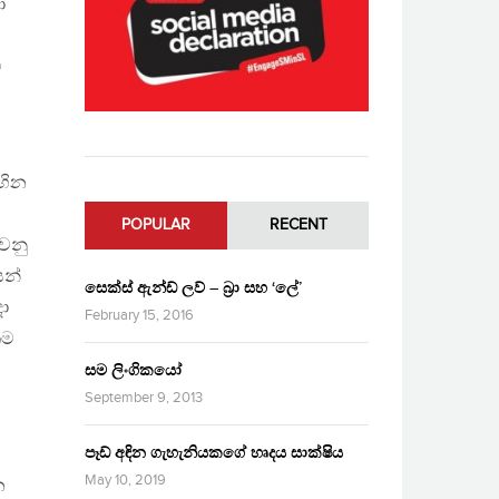
ා
ී
ිහින
POPULAR
RECENT
වනු
යන්
සෙක්ස් ඇන්ඩ් ලව් – බ්‍රා සහ ‘ලේ’
දා
February 15, 2016
කම
සම ලිංගිකයෝ
September 9, 2013
පෑඩ් අඳින ගැහැනියකගේ හෘදය සාක්ෂිය
May 10, 2019
න