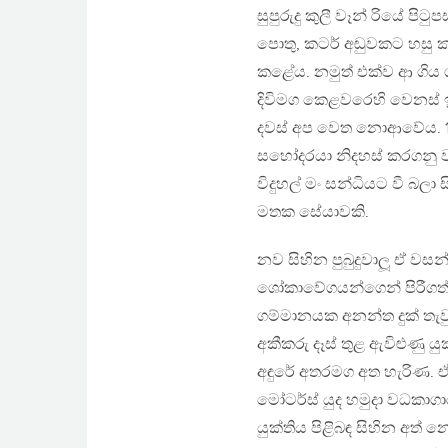
සුපුරුදු කුලී වෑන් රියේ පි
පොතු, කටර් අඬුවකට හසු කර
කළේය. නමුත් එක්ව ආ ගිය
දිවිමග කෙළවරෙහි වෙනස් ඉ
දවස් අප වෙත නොආවේය. 198
සහෝදරයා නිදහස් කරගනු වස්
විදුහල් මං සන්ධියට වී බලා 
මතක සේයාවකි.
නව සිහින පුබුදුවාලූ ඒ වස
ශෝකාවේගයන්ගෙන් පිරීගත්
ගම්මානයක අනන්ත දුක් තැ
අකීකරු දෑස් තුළ ඇවිළුණු 
අඳුරේ අතරමග අත හැරිණ. ඒ
මෝටර්ස් යුද හමුදා වධකාග
යුක්තිය පිළිබඳ සිහින අත්