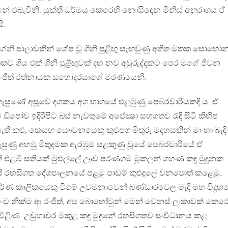
නේ එබැවිනි. යුක්ති ධර්මය කෙරෙහි නොසිඳෙන මිනිස් අනුරාගය ඒ
ි.
ග්නි ජාලාවකින් ශේෂ වූ ගිනි පුළිඟු සැඟවුණු අතීත මතක සොහොන
ිය එක් ගිනි පුළිඟුවක් දහ නව අවුරුද්දකට පෙර මගේ ජීවන
 රංජිත් රත්නායක සහෝදරයාගේ මරණයෙනි.
ුණ ගැසුණේ අසූවේ දශකය අග භාගයේ එළඹුණු පෙබරවාරියකදී ය. ඒ
පෝව ඉදිරිපිට බස් නැවතුමේ අපේක්‍ෂා සහගතව රැඳී සිටි කිහිප
ති කළු, කෙසඟ යෞවනයෙකු කුළුපග මිතුරු මදහසකින් මා හා බැඳ
ැසුණු අහඹු මිතුදමක ඇරඹුම සළකුණු වූයේ පෙබරවාරියේ ඒ
ිති එළඹි සතියක් මුළුල්ලේ ඌව පරණගම මූකලන් ගහණ කඳු මුදුනක
 අපි රහසිගත දේශපාලනයේ පළමු පාඩම් කුළුඳුලේ වනපොත් කළෙමු.
පූර්ණ කාලිකයෙකු වීමේ උවමනාවෙන් බණ්ඩාරවෙල මැදි මහ විදුහ
ංව නික්ම ආ රංජිත්, අප බොහෝවුන් මෙන් වෙනස් ලංකාවක් කෙරෙ
ළිණ. උඩුහාවර මකුළ කඳු මුදුනේ රහසිගතව සංවිධානය කළ