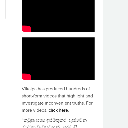
Vikalpa has produced hundreds of
short-form videos that highlight and
investigate inconvenient truths. For
more videos,
click here
.
"කටුක සත්‍ය ඉස්මතුකර දැක්වෙන
වාර්තා වැඩසටහන්, පුරවැසි