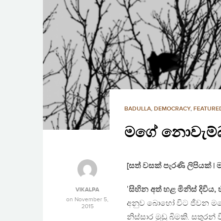
BADULLA
,
DEMOCRACY
,
FEATURED
මගේ නොවැම්
[සත් වසක් පැරණි ලිපියක්
‛
සිහින අත් හළ මිනිස් දිවිය, හ
VIKALPA
on
November 5,
අනුව බොහෝ විට ජීවන මගෙහ
2015
නිස්සාර මුඩු බිමකි. සතුර