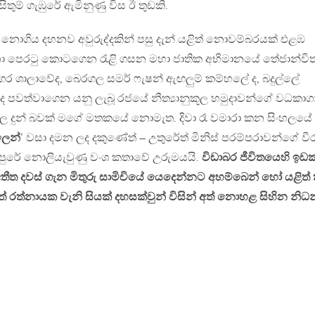
ුම් ගැඹුරේ ඇමිනුණු විස ඊ තුඩකි.
ොගිය දහනව අවුරුද්දකින් පසු දැන් යළිත් නොවම්බරයක් එළඹ
නා පෙරටු කොටගෙන රැළි ගසන මහා ජාතික අභිමානයේ තේජාන්වි
 ශාලාවේද, බෙරගල සමර් ෆැෂන් ඇඟලුම් කම්හලේ ද, බදුල්ලේ
 පවත්වාගෙන යනු ලැබූ රජයේ නීත්‍යානුකූල හමුදාවන්ගේ වධකාග
ළෙල දුන් බවක් මගේ මතකයේ නොමැත. දිවා රෑ වමාරා කන සිංහලයේ
ලෙන්
’ වසා දමන ලද දකුණේත් – උතුරේත් මිනිස් පරම්පරාවන්ගේ වී
පුරේ නොලියැවුණු වංශ කතාවේ උරුමයයි.
විඩාබර ජීවිතයෙහි ඉඩක
ත දවස් ගැන මිතුරු සාමිචියේ යෙදෙන්නට අහම්බෙන් හෝ යළිත් ක
 රත්නායක වැනි සියක් දහසක්වුන් විසින් අත් නොහළ සිහින නිධන්