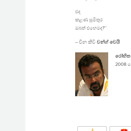
එද
කළණ සුමිතුර
ඔබත් එහෙමද?’’
– චීන කිවි
වන්ග් වෙයි
රෝහිත
2008 න