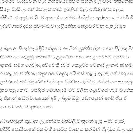
කවල් මුරයට යෙදවෙන පැය කිහිපයේදී අපි ඒ සිහින මුල් වරට එකිනෙක
 සීතල වාඩි ලා ගත් මකුළ කන්දට ඉහළින් වලා රහිත අහස් තලය
තිබිණ. ඒ අඳුරු මැදියම් අහසේ ගොම්මන් නිල් ආලෝකය යට වාඩි ව
ූ උද්වේගකර දවස් ප්‍රචණ්ඩ වා සුළියකින් කෙළවර වනු ඇතැයි අප
්ද බැස ආ සියල්ලෝ දිවි පරදුවට තබමින් යුක්තිගරුකභාවය පිළිබඳ ස
ෝමයක් අප කැළඹූ නොමේරූ උද්වේගයන්ගෙන් උපන් බව ඇත්තකි.
අවදානම සමග ගෙවුණු අවිවේකී දවස් කෙළවර වෙනස් ලංකාවක් හමු
 කළහ. ඒ නිහඬ කඳුකරයේ අඳුරු පයිනස් කැළෑ තුළත්, තේ වතුයා
ත් රහස් බස් මුමුණමින් අපි අපේ සිහින වැපිරීමු. මිනිස් ඝාතක හමු
ද්‍රිතව පසුකොට, සෝදිසි මෙහෙයුම් වට වලින් ගැළවීගත් හැම වරෙ
ු ඒකාන්ත විශ්වාසයෙන් අපි උද්දාම වීමු. වේගයෙන් ගෙවී ගිය ඒ
ණේ සංහාරයන්ගේ ආතතියෙනි.
ොහෝවුන් තුළ දළු ලෑ අනියත සිතිවිලි මාත්‍රයන් ඇසූ – දුටු රුදුරු
 පුන්සිරි සොයිසාගේ එකම ගීත පටිය වාදනය කරමින් හීල්ඔය බලා ය