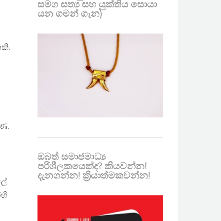
සමග සත්‍ය සහ යුක්තිය සොයා
යන ගමන් ගැන)
කි.
ිණ.
ඔබත් සමාජමාධ්‍ය
පරිශීලකයෙක්ද? කියවන්න!
දැනගන්න! ක්‍රියාත්මකවන්න!
ලේ
හි