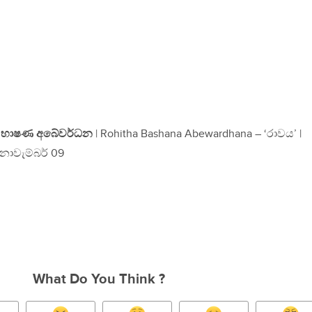
 භාෂණ අබේවර්ධන
| Rohitha Bashana Abewardhana – ‘රාවය’ |
ොවැම්බර් 09
What Do You Think ?