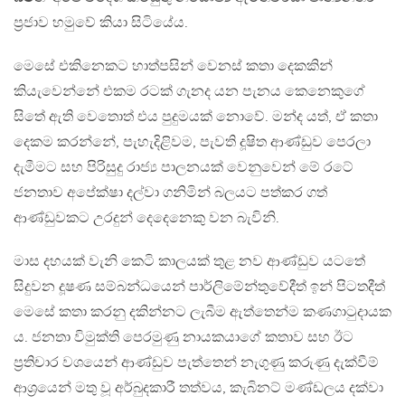
ප‍්‍රජාව හමුවේ කියා සිටියේය.
මෙසේ එකිනෙකට හාත්පසින් වෙනස් කතා දෙකකින්
කියැවෙන්නේ එකම රටක් ගැනද යන පැනය කෙනෙකුගේ
සිතේ ඇති වෙතොත් එය පුදුමයක් නොවේ. මන්ද යත්, ඒ කතා
දෙකම කරන්නේ, පැහැදිළිවම, පැවති දූෂිත ආණ්ඩුව පෙරලා
දැමීමට සහ පිරිසුදු රාජ්‍ය පාලනයක් වෙනුවෙන් මේ රටේ
ජනතාව අපේක්ෂා දල්වා ගනිමින් බලයට පත්කර ගත්
ආණ්ඩුවකට උරදුන් දෙදෙනෙකු වන බැවිනි.
මාස දහයක් වැනි කෙටි කාලයක් තුළ නව ආණ්ඩුව යටතේ
සිදුවන දූෂණ සම්බන්ධයෙන් පාර්ලිමේන්තුවේදීත් ඉන් පිටතදීත්
මෙසේ කතා කරනු දකින්නට ලැබීම ඇත්තෙන්ම කණගාටුදායක
ය. ජනතා විමුක්ති පෙරමුණු නායකයාගේ කතාව සහ ඊට
ප‍්‍රතිචාර වශයෙන් ආණ්ඩුව පැත්තෙන් නැගුණු කරුණු දැක්වීම්
ආශ‍්‍රයෙන් මතු වූ අර්බුදකාරී තත්වය, කැබිනට් මණ්ඩලය දක්වා