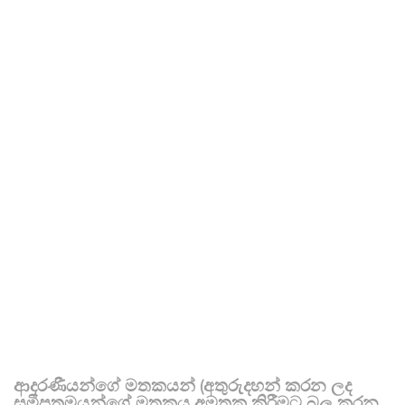
ආදරණීයන්ගේ මතකයන් (අතුරුදහන් කරන ලද
සමීපතමයන්ගේ මතකය අමතක කිරීමට බල කරන