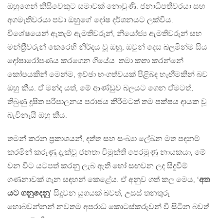
ඔහුගෙන් කිසිවෙකුට සමාවක් නොවුණි. ජනාධිපතිවරයා සහ
අගමැතිවරයා පවා ඔහුගේ දෝෂ දර්ශනයට ලක්විය.
විශේෂයෙන් ඇතැම් ඇමතිවරුන්, නියෝජ්‍ය ඇමතිවරුන් සහ
මන්ත‍්‍රීවරුන් කෙරෙහි නිර්දය වූ ඔහු, ඔවුන් දෙස බලමින්ම සිය
දෝෂාරෝපණය කරගෙන ගියේය. තමා කතා කරන්නේ
කෝපයකින් මෙන්ම, ඉච්ඡා භංගත්වයක් පිළිබඳ හැඟීමකින් බව
ඔහු කීය. ඒ මන්ද යත්, මේ ආණ්ඩුව බලයට ගෙන ඒමටත්,
තිබුණු දූෂිත පරිපාලනය පරාජය කිරීමටත් තම පක්ෂය දායක වූ
බැවිනැයි ඔහු කීය.
තමන් කරන ප‍්‍රකාශයන්, දත්ත සහ සංඛ්‍යා ලේඛන මත පදනම්
කරමින් කරුණු දැක්වූ ජනතා විමුක්ති පෙරමුණු නායකයා, මේ
වන විට යටපත් කරනු ලැබ ඇති හෝ සඟවන ලද සිදුවීම්
ගණනාවක් ගැන සඳහන් කෙළේය. ඒ අනුව ගත් කල මෙය, ‘
අත
යට ගනුදෙනු
’ සිදුවන යුගයක් බවත්, උසස් තනතුරු
හොබවන්නන් නවතම අපරාධ කොටස්කරුවන් වී සිටින බවත්