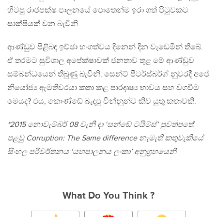
හිටපු රාජපක්ෂ පාලනයේ පොතෙන්ම ඉරා ගත් පිටුවකට
සාක්ෂියක් වන බැවිනි.
ආණ්ඩුව පිළිබඳ ඉච්ඡා භංගත්වය දිනෙන් දින වැඩෙමින් තිබේ.
ඒ තරමට සුවිශාල අපේක්ෂාවක් ජනතාව තුළ මේ ආණ්ඩුව
සම්බන්ධයෙන් තිබුණු බැවිනි. සෙන්ට් පීටර්ස්බර්ග් නුවරදී අපේ
නියෝජ්‍ය ඇමතිවරයා කතා කළ පාරදෘෂ්‍ය භාවය සහ වගවීම
මෙයද? එය, කොණ්ඬේ බැඳපු චීන්නුන්ට කිව යුතු කතාවකි.
*2015 නොවැම්බර් 08 වැනි දා ‘සන්ඬේ ටයිම්ස්’ පුවත්පතේ
පළවු Corruption: The Same difference නැමැති කතුවැකියේ
සිංහල පරිවර්තනය ‘යහපාලනය ලංකා’ අනුග‍්‍රහයෙනි
What Do You Think ?