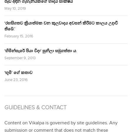
පෑඩ් අඳින ගැහැනියකගේ හෘදය සාක්ෂිය
May 10, 2019
‘රහසිගතව ක්‍රියාත්මක වන කුලවාදය අවසන් කිරීමට කාලය උදාවී
තිබේ.’
February 15, 2016
‘හිමින්සැරේ පියා විදා‘ සුනිලා සමුගත්තා ය.
September 9, 2013
‘භූමි’ ගේ කතාව
June 23, 2016
GUIDELINES & CONTACT
Content on Vikalpa is governed by site guidelines. Any
submission or comment that does not match these