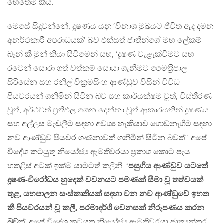
හෙතෙම කීය.
මෙසේ සිදුවන්නේ, දූෂණය යනු ‘විනාශ මුඛයට ජීවිත ඇද දමන
අනර්ථකාරී අපරාධයක්’ බව එක්සත් ජාතීන්ගේ මහ ලේකම්
බෑන් කී මුන් කියා සිටීමෙන් සහ, ‘දූෂණ වැළැක්වීමට සහ
රටෙන් සොරා ගත් වත්කම් සොයා ගැනීමට මෛත‍්‍රිපාල
සිරිසේන සහ රනිල් වික‍්‍රමසිංහ ආණ්ඩුව විසින් විවිධ
පියවරයන් ගනිමින් සිටින බව සහ කාර්යක්ෂම වූත්, විස්තීරණ
වූත්, අර්ථවත් ප‍්‍රතිඵල ගෙන දෙන්නා වූත් ආකාරයකින් දූෂණය
සහ අල්ලස මැඩලීම සඳහා අවශ්‍ය හැකියාව ගොඩනැගීම සඳහා
නව ආණ්ඩුව පියවර ගණනාවක් ගනිමින් සිටින බවත්’’ අපේ
විදේශ කටයුතු නියෝජ්‍ය ඇමතිවරයා ප‍්‍රකාශ කොට පැය
හතළිස් අටක් ඉක්ම යාමටත් කලිනි. ‘
පසුගිය ආණ්ඩුව යටතේ
දූෂණ-විරෝධය හුදෙක් වචනයට පමණක් සීමා වූ තත්වයක්
තුළ, යහපාලන සංස්කෘතියක් සඳහා වන නව ආණ්ඩුවේ ඉහත
කී පියවරයන් වූ කලී, පරමාදර්ශී වෙනසක් නිරූපණය කරන
බව
ත්’ අපේ විදේශ කටයුතු නියෝජ්‍ය ඇමතිවරයා ජාත්‍යන්තර