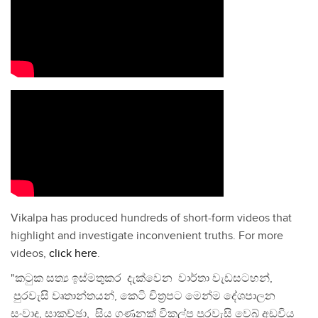
Vikalpa has produced hundreds of short-form videos that
highlight and investigate inconvenient truths. For more
videos,
click here
.
"කටුක සත්‍ය ඉස්මතුකර දැක්වෙන වාර්තා වැඩසටහන්,
පුරවැසි වෘතාන්තයන්, කෙටි චිත්‍රපට මෙන්ම දේශපාලන
සංවාද, සාකච්ඡා, සිය ගණනක් විකල්ප පුරවැසි වෙබ් අඩවිය