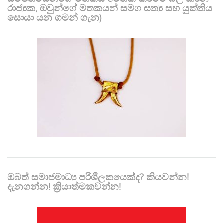
රාජ්‍යක, ඔවුන්ගේ මතකයන් සමග සත්‍ය සහ යුක්තිය
සොයා යන ගමන් ගැන)
ඔබත් සමාජමාධ්‍ය පරිශීලකයෙක්ද? කියවන්න!
දැනගන්න! ක්‍රියාත්මකවන්න!