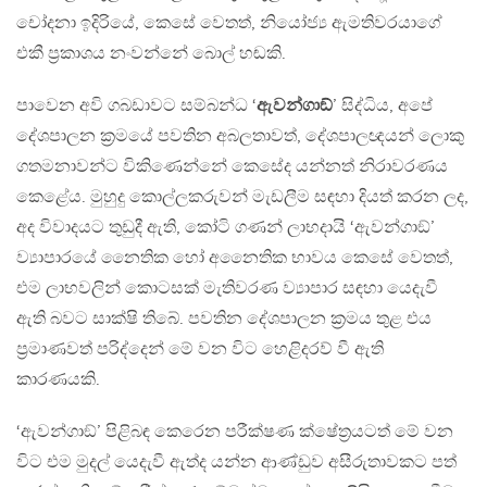
චෝදනා ඉදිරියේ, කෙසේ වෙතත්, නියෝජ්‍ය ඇමතිවරයාගේ
එකී ප‍්‍රකාශය නංවන්නේ බොල් හඬකි.
පාවෙන අවි ගබඩාවට සම්බන්ධ ‘
ඇවන්ගාඞ්
’ සිද්ධිය, අපේ
දේශපාලන ක‍්‍රමයේ පවතින අබලතාවත්, දේශපාලඥයන් ලොකු
ගතමනාවන්ට විකිණෙන්නේ කෙසේද යන්නත් නිරාවරණය
කෙළේය. මුහුදු කොල්ලකරුවන් මැඩලීම සඳහා දියත් කරන ලද,
අද විවාදයට තුඩුදී ඇති, කෝටි ගණන් ලාභදායි ‘ඇවන්ගාඞ්’
ව්‍යාපාරයේ නෛතික හෝ අනෛතික භාවය කෙසේ වෙතත්,
එම ලාභවලින් කොටසක් මැතිවරණ ව්‍යාපාර සඳහා යෙදැවී
ඇති බවට සාක්ෂි තිබේ. පවතින දේශපාලන ක‍්‍රමය තුළ එය
ප‍්‍රමාණවත් පරිද්දෙන් මේ වන විට හෙළිදරව් වී ඇති
කාරණයකි.
‘ඇවන්ගාඞ්’ පිළිබඳ කෙරෙන පරීක්ෂණ ක්ෂේත‍්‍රයටත් මේ වන
විට එම මුදල් යෙදැවී ඇත්ද යන්න ආණ්ඩුව අසීරුතාවකට පත්