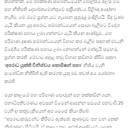
කරන්නකි. මේ පරීක්ෂණ සම්බන්ධයෙන් පොලීසිය අලස වීම
සහ නීතිපති දෙපාර්තමේන්තුවේ අක‍්‍රීයත්වය පිළිබඳ අඳෝනා
නැගීම, මේ රටේ ප‍්‍රශ්න යට ගැසෙන සුපුරුදු මාදිලියයි. සිදු වුණා
යැයි කියන යුද අපරාධ සම්බන්ධයෙන් සොයා බැලීමට විදේශ
පරීක්ෂණ සහාය ලබා ගන්නවා යැයි කියන ආණ්ඩුව, මහ
පරිමාණ දූෂණ සම්බන්ධයෙන් විභාග කර බැලීම සඳහාත් එවැනි
විදේශීය පරීක්ෂණ සහාය ලබා නොගන්නේ මන්දැයි සමහරු
ප‍්‍රශ්න කරති. මේවාට අදාළ නඩු විභාග කඩිනම් කිරීම සඳහා
‘
අපරාධ යුක්ති විනිශ්චය කොමිෂන් සභා
’ නීතිය වැනි
සංශෝධිත නීතිරීති ඇති කරගත යුතු බව තවත් අය යෝජනා
කරති.
මෑත කාලයේ මහ පරිමාණ සොරුන් සහ තක්කඞීන් ගැන,
ජනාධිපතිවරණය අවසන් වීමෙන් ආසන්න සමයේ ජනවාරි 25
වැනි දා කතුවැකියෙන් අප මෙසේ කියා තිබේ:
‘‘අපරාධකරුවන්ට කිරීමට ඇත්තේ, කුණාටුව පහ වන තෙක්
නිශ්ශබ්දව සිටීමයි. ඒ කාලය තුළ, අළුත් ආණ්ඩුවේ ලොකු