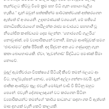
තැන්වලට කිට්ටු වීමේ ක‍්‍රම සහ විධි ගැන සොයා බැලිය
හැකිය.’’ දැන් ඔවුන් සත්තකින්ම සාර්ථකත්වයක් අත්කරගෙන
ඇත්තේ ඒ අංශයෙනි. උදාහරණයක් වශයෙන්, මේ සතියේ
ජනාධිපතිවරයාගේ තායිලන්ත රාජ්‍ය සංචාරයට සහභාගී වූ
නියෝජිත කණ්ඩායම දෙස බලන්න. ‘හොරගෙඩි ගැලරිය’
නොවුණත්, මේ ව්‍යාපාරිකයන් වනාහී, ඕනෑම ආණ්ඩුවක් සමග
‘ජාවාරමට’ දක්ෂ පිරිසකි. අද සිදුවන අත යට ගණුදෙනු ගැන
කතා බොහොමයකි. ඒවා, ‘ඇවන්ගාඞ්’ සිද්ධියට පමණක් සීමා
නොවේ.
මුදල් ඇමතිවරයා විපක්ෂයේ සිටියදී කීවේ තමන් බලයට ආ
විට, හාල්මැස්සන් නොව, මෝරුන් අල්ලා ගන්නා බවයි. දැන්
ජාතික ආණ්ඩුව තුළ එවැනි මෝරුන් වාඩි වී සිටිනු ඔහුට
පෙනේ. එවැනි දේශපාලඥයන් වට කරගෙන සිටින
ව්‍යපාරිකයන්ට තමන්ගේ ‘කාර්ය සාධනය’ සඳහා ගත වී ඇත්තේ
මාස දහයක් වැනි කෙටි කාලයකි.