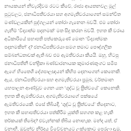
නායකයන් නිවැරදිවම රටට කීවේ, රාජ්‍ය ආයතනවල මුල්
පුටුවලට, ජනාධිපතිවරයා සහ අගමැතිවරයාගෙන් සමන්විත
මණ්ඩලයකින් පුද්ගලයන් තෝරා ගැනෙන බවයි. එම තෝරා
ගැනීම් ‘විද්‍යාත්ම පදනමක්’ මත සිදු කරන බවයි. ඉහත කී වරාය
අධිකාරියේ සභාපති පත්කෙරුණේ මොන ‘විද්‍යාත්මක
පදනමකින්’ ද? ජනාධිපතිවරයා සමග තමාට පෞද්ගලික
සම්බන්ධතාවක් ඇති බව එම ඇමතිවරයා කියයි. ඔහු, හිටපු
ජනාධිපතිනී චන්ද්‍රිකා බණ්ඩාරනායක කුමාරණතුංගට සමීප
ඇගේ හිතෛශී දේශපාලඥයන් කිහිප දෙනාගෙන් කෙනෙකි.
ඇය, ජනාධිපතිවරයා සහ අගමැතිවරයා ප‍්‍රමුඛ, වර්තමාන
යහපාලන ආණ්ඩුව ගෙන යන ‘ශුද්ධ වූ ත‍්‍රිත්වයේ’ කෙනෙකි.
ඉහත කී ඇමතිවරයා, අගමැතිවරයාගේ පක්ෂයේ
ඇමතිවරයෙකි. එසේ තිබියදී, ‘ශුද්ධ වූ ත‍්‍රිත්වයේ’ තිදෙනාට,
ඉහත කී සභාපතිවරයා පත්කිරීම යුක්ති සහගත කළ හැකි
තර්කයක් තිබේද? එවැන්නක් තිබිය නොහැක. මන්ද යත්, ඒ
වනාහී, ඔවුන්ව නිර්දය විවේචනයට ලක්කොට පෙරලා දැමූ,