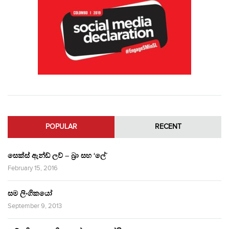
POPULAR
RECENT
සෙක්ස් ඇන්ඩ් ලව් – බ්‍රා සහ ‘ලේ’
February 15, 2016
සම ලිංගිකයෝ
September 9, 2013