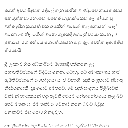
තමන් අවට සිදුවන දේවල් ගැන ජාතික ආණ්ඩුවේ නායකත්වය
නොදන්නවා නොවේ. එහෙත් ව්‍යුහාත්මකව පැලපදියම් වූ
අන්ත දූෂිත ක‍්‍රමයක් එක රැයකින් අවසන් කළ නොහේ. මුදල්
අමාත්‍යාංශ නිලධාරීන් අමතා මෑතකදී අගමැතිවරයා කරන ලද
ප‍්‍රකාශය, මේ තත්වය සම්බන්ධයෙන් ඔහු තුළ පවතින අතෘප්තිය
කියාපායි.
ශ‍්‍රී ලංකා වරාය අධිකාරියට මෑතකදී පත්කරන ලද
සභාපතිවරයාගේ සිද්ධිය ගන්න. මොහු, එම අමාත්‍යාංශය භාර
ඇමතිවරයාගේ සහෝදරයා ය. ඒ වනාහී, ඥාති සංග‍්‍රහයට කියාපු
නිදර්ශනයකි. දූෂණයට අමතරව, මේ ඥාති සංග‍්‍රහය පිළිබඳවත්
වත්මන් නායකයන් එදා පැවති රජයට දෝෂාරෝපණය කළ බව
අපට මතක ය. එම තත්වය වෙනස් කරන බවට ඔවුහු
ජනතාවට එදා පොරොන්දු වූහ.
පාර්ලිමේන්තු මැතිවරණය අවසන් වූ සැණින් වර්තමාන