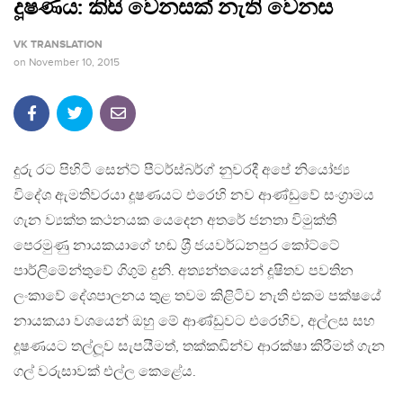
දූෂණය: කිසි වෙනසක් නැති වෙනස
VK TRANSLATION
on
November 10, 2015
දුරු රට පිහිටි සෙන්ට් පීටර්ස්බර්ග් නුවරදී අපේ නියෝජ්‍ය
විදේශ ඇමතිවරයා දූෂණයට එරෙහි නව ආණ්ඩුවේ සංග‍්‍රාමය
ගැන ව්‍යක්ත කථනයක යෙදෙන අතරේ ජනතා විමුක්ති
පෙරමුණු නායකයාගේ හඬ ශ‍්‍රී ජයවර්ධනපුර කෝට්ටේ
පාර්ලිමේන්තුවේ ගිගුම් දුනි. අත්‍යන්තයෙන් දූෂිතව පවතින
ලංකාවේ දේශපාලනය තුළ තවම කිළිටිව නැති එකම පක්ෂයේ
නායකයා වශයෙන් ඔහු මේ ආණ්ඩුවට එරෙහිව, අල්ලස සහ
දූෂණයට තල්ලූව සැපයීමත්, තක්කඩින්ව ආරක්ෂා කිරීමත් ගැන
ගල් වරුසාවක් එල්ල කෙළේය.