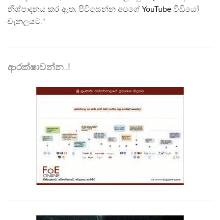
නිශ්පාදනය කර ඇත. පිවිසෙන්න අපගේ
YouTube
වීඩියෝ
චැනලයට."
ආරක්ෂාවන්න..!