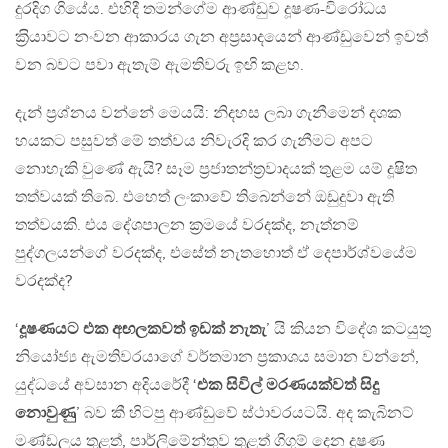
දුරදිග ගියේය. එහිදී තමන්ගේම ආණ්ඩුව දූෂණ-විරෝධය
ක‍්‍රියාවට නංවන ආකාරය ගැන අප‍්‍රසාදයෙන් ආණ්ඩුවෙන් ඉවත්
වන බවට පවා ඇතැම් ඇමතිවරු ඉඟි කළහ.
දැන් ප‍්‍රශ්නය වන්නේ මෙයයි: නිදහස ලබා ගැනීමෙන් දශක
හයකට පසුවත් මේ තත්වය නිවැරදි කර ගැනීමට අපට
නොහැකි වුණේ ඇයි? සෑම ප‍්‍රජාතන්ත‍්‍රවාදයක් තුළම යම් දූෂිත
තත්වයක් තිබේ. එහෙත් ලංකාවේ තිබෙන්නේ ඔඩුදුවා ඇති
තත්වයකි. එය දේශපාලන ක‍්‍රමයේ වරදක්ද, නැත්නම්
පුද්ගලයන්ගේ වරදක්ද, එසේත් නැතහොත් ඒ දෙපාර්ශ්වයේම
වරදක්ද?
‘
දූෂණයට එක අඟලකවත් ඉඩක් නැතැ
’ යි කියන විදේශ කටයුතු
නියෝජ්‍ය ඇමතිවරයාගේ වර්තමාන ප‍්‍රකාශය සමාන වන්නේ,
යුද්ධයේ අවසාන අදියරේදී ‘
එක සිවිල් මරණයක්වත් සිදු
නොවුණු
’ බව කී හිටපු ආණ්ඩුවේ ස්ථාවරයටයි. අද කැබිනට්
මණ්ඩලය තුළත්, පාර්ලිමේන්තුව තුළත් ගිගුම් දෙන දූෂණ