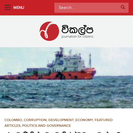
S
Search
MENU
k
for:
i
p
t
o
m
a
i
n
c
o
n
t
e
n
COLOMBO
,
CORRUPTION
,
DEVELOPMENT, ECONOMY
,
FEATURED
t
ARTICLES
,
POLITICS AND GOVERNANCE