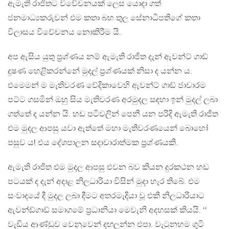
ඇමැති රාජිතට විවේචනයක් ලෙස යොදා ගත්
ජනමාධ්‍යකරුවන් එම කතා බහ තුල සේනාධිපතිගේ කතා
විලාසය විවේචනය නොකිරීම යි.
අප ඇසිය යුතු ප්‍රශ්ණය නම් ඇමැති රාජිත දැන් ඇවන්ට් ගාඩ්
දූෂණ හෙළිකරන්නේ මුදල් ප්‍රශ්ණයක් නිසා ද යන්න ය.
එමෙමන් ම මැතිවරණ වේදිකාවෙහි ඇවන්ට් ගාඩ් ජාවාරම
පට්ට ගසමින් ඔහු සිය මැතිවරණ අරමුදල සඳහා ඉන් මුදල් ලබා
ගත්තේ ද යන්න යි. හඩ පටිවලින් පෙනී යන පරිදි ඇමැති රාජිත
එම මුදල ආපසු යවා ඇත්තේ මහා මැතිවරණයෙන් බොහෝ
පසුව ය! එය දේශපාලන සදාවාරාත්මක ප්‍රශ්ණයකි.
ඇමැති රාජිත එම මුදල ආපසු එවන බව කියන දුරකථන හඩ
පටයක් ද දැන් අදාළ නිලධාරියා විසින් මුදා හැර තිබේ. එම
සංවාදයේ දී මුදල ලබා දීමට අතරමැදියා වූ එකී නිලධාරියාට
ඇවන්ඩ්ගාඩ් සමාගමේ ප්‍රධානියා මෙවැනි අදහසක් කියයි. ‘‘
වැඩිය ආණ්ඩුව වෙනුවෙන් දඟලන්න එපා. වැටුනහම ගුටි