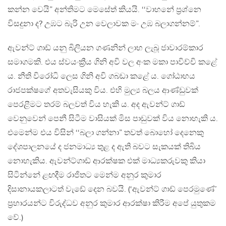
කන්න වෙයි” අන්තිමට මෙසේත් කියයි. ‘‘වාහනේ ප්‍රශ්නෙ
විසදුනා ද? උඹට බැරි උන වෙලාවක මං උඹ බලාගන්නම්”.
ඇවන්ට් ගාඩ් යනු බිලියන ගණනින් ලාභ ලැබූ ජාවාරම්කාර
සමාගමකි. එය ස්වයංක්‍රීය ගිනි අවි වල අංක මකා පාවිච්චි කළේ
ය. නීති විරෝධි ලෙස ගිනි අවි ගබඩා කළේ ය. ගෝඨාභය
රාජපක්ෂගේ අතවැසියකු විය. එහි මුල්‍ය බලය ආණ්ඩුවක්
පෙරළීමට තරම් බලවත් විය හැකි ය. අද ඇවන්ට් ගාඩ්
වෙනුවෙන් පෙනී සිටීම වාසියක් මිස පාඩුවක් විය නොහැකි ය.
එමෙන්ම එය විසින් ‘‘බලා ගන්නා” තවත් බොහෝ දෙනෙකු
දේශපාලනයේ ද ජනමාධ්‍ය තුළ ද ඇති බවට සැකයක් තිබිය
නොහැකිය. ඇවන්ට්ගාඩ් ආරක්ෂක එක් මාධ්‍යකරුවකු කියා
සිටින්නේ ළඟදීම රාජිතට මෙන්ම අනුර කුමාර
දිසානායකලාටත් වැඩේ දෙන බවයි. (‘ඇවන්ට් ගාඩ් පෙරමුණේ’
ප්‍රහාරයන්ට විරුද්ධව අනුර කුමාර ආරක්ෂා කිරීම අපේ යුතුකම
වේ.)