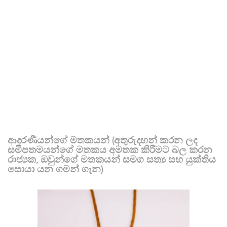
ආදරණීයන්ගේ මතකයන් (අතුරුදහන් කරන ලද
සමීපතමයන්ගේ මතකය අමතක කිරීමට බල කරන
රාජ්‍යක, ඔවුන්ගේ මතකයන් සමග සත්‍ය සහ යුක්තිය
සොයා යන ගමන් ගැන)