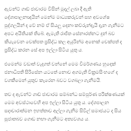
ඇවන්ට් ගාඩ් ජාවාරම විසින් මුදල් ලබා දී ඇති
දේශාපාලනඥයින් මෙන්ම මාධ්‍යකරුවන් සහ අවශේෂ
පුද්ගලයින් ද වේ නම් ඒ සියලු දෙනා කව්රුන්දැයි දැන ගැනීමට
අපට අයිතියක් තිබේ. ඇමැති රාජිත සේනාරත්නට දුන් බව
කියැවෙන චෙක්පත ප්‍රසිද්ධ කල අයුරින්ම අනෙක් චෙක්පත් ද
ප්‍රසිද්ධ කරන සේ අප ඉල්ලා සිටිය යුතු ය.
එමෙන්ම වඩාත් වැදගත් වන්නේ මෙම විමර්ශණය හුදෙක්
ජනාධිපති සිරිසේන යටතේ නොව අගමැති වික්‍රමසිංහගේ ද
වගකීමෙන් යුතුව කැරෙන බවට වගබලා ගැනීමයි.
තව ද ඇවන්ට් ගාඩ් ජාවාරම සම්බන්ධ සම්පුර්ණ පරීක්ෂණයක්
මෙම අවස්ථාවෙහි අප ඉල්ලා සිටිය යුතු ය. දේශපාලන
සදාචාරාත්මන ඉහත්තාව අල්ලා ගැනීම සිවිල් සමාජයට ද සිය
සුජාතබව ගොඩ නඟා ගැනීමට අත්‍යවශය ය.