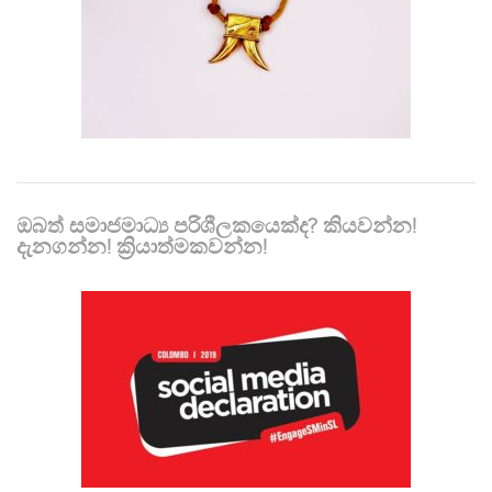
ඔබත් සමාජමාධ්‍ය පරිශීලකයෙක්ද? කියවන්න!
දැනගන්න! ක්‍රියාත්මකවන්න!