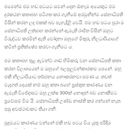
එමෙන්ම එම හඩ පටයට සවන් දෙන ඕනෑම අයෙකුට එම
දුරකථන කතාබහ පටිගත කර ගැනීමේ අරමුනින්ම සේනාධිපති
විසින් කරන ලද එකක් බව පැහැදිළි වෙයි. එම හඩ පටය පුරා ම
සේනාධිපති උත්සාහ කරන්නේ ඇමැති රාජිත විසින් ඔහුට
විරුද්ධව කරමින් ඇති චෝදනා ඔහුගේ මිතුරු නිලධාරියාගේ
කටින් ප්‍රතික්ෂේප කරවා ගැනීමට ය.
එම කතාබහ තුළ ඇවන්ට් ගාඩ් හිමිකරු වන සේනාධිපති කතා
කරන විලාශයෙන් ම ඔහුගේ බලපුලුවන්කාරකම පෙනේ. ඔහු
එකී නිලධාරියාට තර්ජනය නොකරනවා පමණ ය. තවත්
වැදගත් දෙයක් නම් ඔහු කතා බහේ ප්‍රස්තුත කාරණය වන
ඇමැති විජේදාසට ඔහු ලක්ෂ 300ක් නොදුන් බව නොකීමට
ප්‍රවේසම් වීම යි. සේනාධිපති උණ්ඩ නාස්ති කර ගන්නේ නැත.
පසු අවස්ථාවකට තියා ගනී.
පුදුමයට කාරණය වන්නේ එකී හඩ පටය විය යුතු පරිදිම