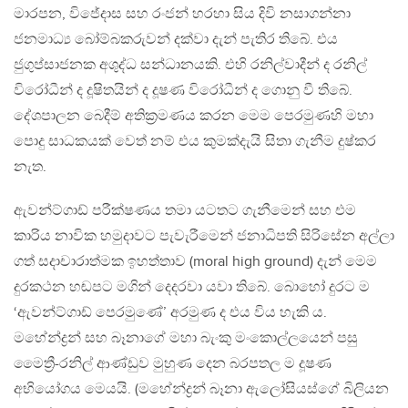
මාරපන, විජේදාස සහ රංජන් හරහා සිය දිවි නසාගන්නා
ජනමාධ්‍ය බෝම්බකරුවන් දක්වා දැන් පැතිර තිබේ. එය
ජුගුප්සාජනක අශුද්ධ සන්ධානයකි. එහි රනිල්වාදීන් ද රනිල්
විරෝධීන් ද දූෂිතයින් ද දූෂණ විරෝධීන් ද ගොනු වී තිබේ.
දේශපාලන බෙදීම් අතික්‍රමණය කරන මෙම පෙරමුණහි මහා
පොදු සාධකයක් වෙත් නම් එය කුමක්දැයි සිතා ගැනීම දුෂ්කර
නැත.
ඇවන්ට්ගාඩ් පරීක්ෂණය තමා යටතට ගැනීමෙන් සහ එම
කාරිය නාවික හමුදාවට පැවැරීමෙන් ජනාධිපති සිරිසේන අල්ලා
ගත් සදාචාරාත්මක ඉහත්තාව (moral high ground) දැන් මෙම
දුරකථන හඬපට මගින් දෙදරවා යවා තිබේ. බොහෝ දුරට ම
‘ඇවන්ට්ගාඩ් පෙරමු‍ණේ’ අරමුණ ද එය විය හැකි ය.
මහේන්ද්‍රන් සහ බෑනාගේ මහා බැංකු මංකොල්ලයෙන් පසු
මෛත්‍රී-රනිල් ආණ්ඩුව මුහුණ දෙන බරපතල ම දූෂණ
අභියෝගය මෙයයි. (මහේන්ද්‍රන් බෑනා ඇලෝසියස්ගේ බිලියන