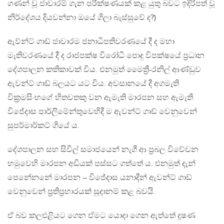
ගණන් වූ ජාවාරම් ගැන පරීක්ෂණයක් කළ යුතු බවට ඉදිරිපත් වූ
නිර්දේශය දියවන්නා ඔයේ ගිලා බැස්සුවේ ද?)
ඇව්න්ට් ගාඩ් ජාවාරම ජනාධිපතිවරණයේ දී ද මහා
මැතිවරණයේ දී ද රාජපක්ෂ විරෝධී පොදු විපක්ෂයේ ප්‍රධාන
දේශපාලන කතිකාවක් විය. එනමුත් මෛත්‍රී-රනිල් ආණ්ඩුව
ඇවන්ට් ගාඩ් බලයට යට විය. අවසානයේ දී අගමැති
වික්‍රමසිංහගේ හිතවතකු වන ඇමැති මාරපන සහ ඇමැති
විජේදාස පාර්ලිමේන්තුවෙහිදී ම ඇවන්ට් ගාඩ් වෙනුවෙන්
සුපර්මාර්කට් ගියේ ය.
දේශපාලන සහ සිවිල් සමාජයෙන් නැගී ආ ප්‍රබල විවේචන
හමුවෙහි මාරපන අඩියක් පස්සට ගත්තේ ය. එනමුත් දැන්
පෙනේනනේ මාරපන – විජේදාස යනාදීන් ඇවන්ට් ගාඩ්
වෙනුවෙන් ප්‍රතිප්‍රහාරයක් සූදානම් කළ බවයි.
ඒ බව කලඑළියට ගෙන ඒමට යොදා ගෙන ඇත්තේ දූෂණ