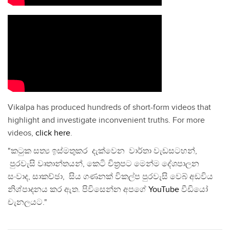
Vikalpa has produced hundreds of short-form videos that
highlight and investigate inconvenient truths. For more
videos,
click here
.
"කටුක සත්‍ය ඉස්මතුකර දැක්වෙන වාර්තා වැඩසටහන්,
පුරවැසි වෘතාන්තයන්, කෙටි චිත්‍රපට මෙන්ම දේශපාලන
සංවාද, සාකච්ඡා, සිය ගණනක් විකල්ප පුරවැසි වෙබ් අඩවිය
නිශ්පාදනය කර ඇත. පිවිසෙන්න අපගේ
YouTube
වීඩියෝ
චැනලයට."