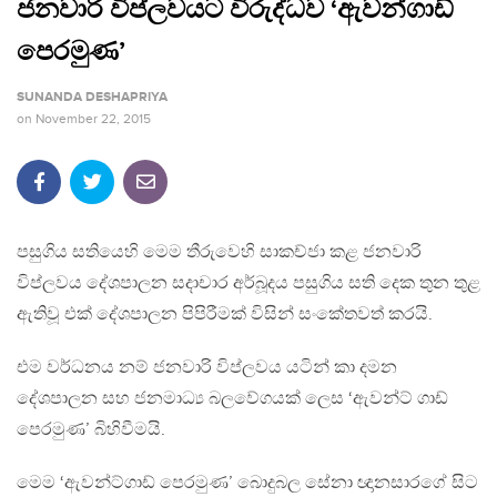
ජනවාරි විප්ලවයට විරුද්ධව ‘ඇවන්ගාඩ්
පෙරමුණ’
SUNANDA DESHAPRIYA
on
November 22, 2015
පසුගිය සතියෙහි මෙම තීරුවෙහි සාකච්ජා කළ ජනවාරි
විප්ලවය දේශපාලන සදාචාර අර්බූදය පසුගිය සති දෙක තුන තුළ
ඇතිවූ එක් දේශපාලන පිපිරීමක් විසින් සංකේතවත් කරයි.
එම වර්ධනය නම් ජනවාරි විප්ලවය යටින් කා දමන
දේශපාලන සහ ජනමාධ්‍ය බලවේගයක් ලෙස ‘ඇවන්ට් ගාඩ්
පෙරමුණ’ බිහිවීමයි.
මෙම ‘ඇවන්ට්ගාඩ් පෙරමුණ’ බොදුබල සේනා ඥානසාරගේ සිට