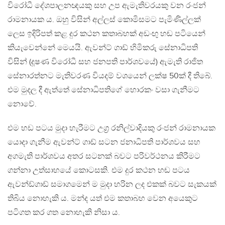
විරෝධී දේශපාලනඥයකු සහ උප ඇමැතිවරයකු වන රංජන්
රාමනායක ය. ඔහු විසින් අල්ලස් කොමිසමට පැමිණිල්ලක්
ලෙස ඉදිරිපත් කළ දුර කථන කතාබහක් අඩංඟු හඬ පටියෙන්
කියැවෙන්නේ මෙයයි. ඇවන්ට් ගාඩ් හිමිකරු සේනාධිපති
විසින් (දූෂණ විරෝධී සහ ජනපති පාර්ශවයේ) ඇමැති රාජිත
සේනාරත්නට මැතිවරණ වියදම් වශයෙන් ලක්ෂ 50ක් දී තිබේ.
එම මුදල දී ඇත්තේ සේනාධිපතිගේ හොරකං වසා ගැනීමට
නොවේ.
එම හඩ පටය මුදා හැරීමට උග්‍ර රනිල්වාදියකු රංජන් රාමනායක
යොදා ගැනීම ඇවන්ට් ගාඩ් සටන ජනාධිපති පාර්ශවය සහ
අගමැති පාර්ශවය අතර සටනක් බවට පරිවර්ථනය කිරීමට
ගන්නා උත්සාහයේ කොටසකි. එම දුර කථන හඬ පටය
ඇවන්ඩ්ගාඩ් සමාගමෙන් ම මුදා හරින ලද එකක් බවට සැකයක්
තිබිය නොහැකි ය. මන්ද යත් එම කතාබහ වෙන අයෙකුට
පටිගත කර ගත නොහැකි නිසා ය.