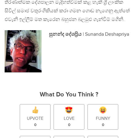
තීරණාත්මක දේශපාලන මැදිහත්වීමක් කළ හැකි ශ්‍රී ලාංකික
සිවිල් සමාජ වතුරංගිකියක් කරා ගමන ගොඩ නැගෙනු ඇත්තේ
එවැනි ඉල්ලීම් මත කැරෙන බහුජන බලමුළු ගැන්වීම් මගිනි.
සුනන්ද දේශප්‍රිය
| Sunanda Deshapriya
What Do You Think ?
UPVOTE
LOVE
FUNNY
0
0
0