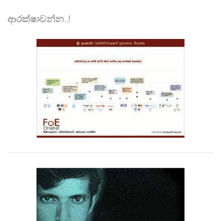
ආරක්ෂාවන්න..!