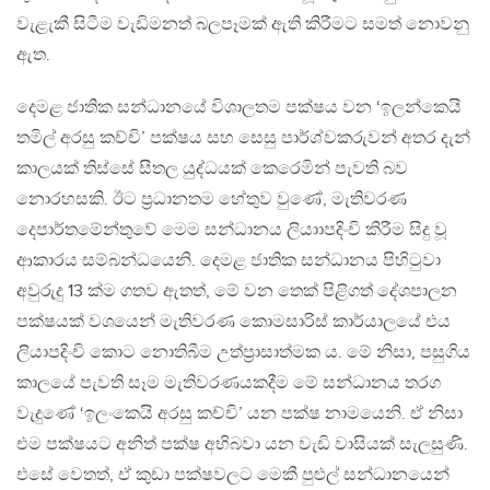
වැළැකී සිටීම වැඩිමනත් බලපෑමක් ඇති කිරීමට සමත් නොවනු
ඇත.
දෙමළ ජාතික සන්ධානයේ විශාලතම පක්ෂය වන ‘ඉලන්කෙයි
තමිල් අරසු කච්චි’ පක්ෂය සහ සෙසු පාර්ශ්වකරුවන් අතර දැන්
කාලයක් තිස්සේ සීතල යුද්ධයක් කෙරෙමින් පැවති බව
නොරහසකි. ඊට ප‍්‍රධානතම හේතුව වුණේ, මැතිවරණ
දෙපාර්තමේන්තුවේ මෙම සන්ධානය ලියාාපදිංචි කිරීම සිදු වූ
ආකාරය සම්බන්ධයෙනි. දෙමළ ජාතික සන්ධානය පිහිටුවා
අවුරුදු 13 ක්ම ගතව ඇතත්, මේ වන තෙක් පිළිගත් දේශපාලන
පක්ෂයක් වශයෙන් මැතිවරණ කොමසාරිස් කාර්යාලයේ එය
ලියාපදිංචි කොට නොතිබීම උත්ප‍්‍රාසාත්මක ය. මේ නිසා, පසුගිය
කාලයේ පැවති සෑම මැතිවරණයකදීම මේ සන්ධානය තරග
වැදුණේ ‘ඉලංකෙයි අරසු කච්චි’ යන පක්ෂ නාමයෙනි. ඒ නිසා
එම පක්ෂයට අනිත් පක්ෂ අභිබවා යන වැඩි වාසියක් සැලසුණි.
එසේ වෙතත්, ඒ කුඩා පක්ෂවලට මෙකී පුළුල් සන්ධානයෙන්