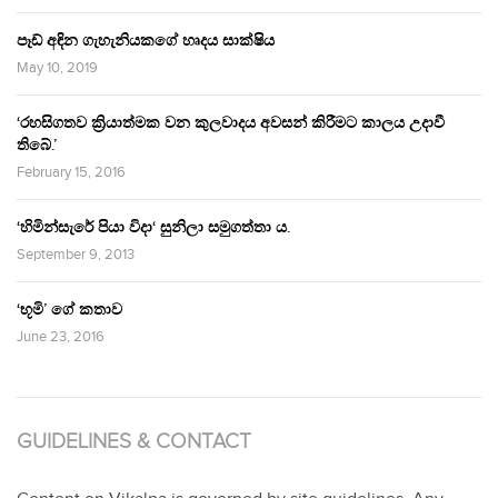
පෑඩ් අඳින ගැහැනියකගේ හෘදය සාක්ෂිය
May 10, 2019
‘රහසිගතව ක්‍රියාත්මක වන කුලවාදය අවසන් කිරීමට කාලය උදාවී
තිබේ.’
February 15, 2016
‘හිමින්සැරේ පියා විදා‘ සුනිලා සමුගත්තා ය.
September 9, 2013
‘භූමි’ ගේ කතාව
June 23, 2016
GUIDELINES & CONTACT