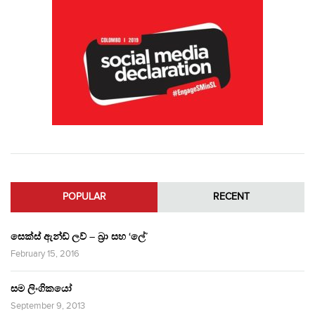
POPULAR
RECENT
සෙක්ස් ඇන්ඩ් ලව් – බ්‍රා සහ ‘ලේ’
February 15, 2016
සම ලිංගිකයෝ
September 9, 2013