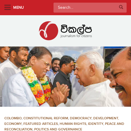
S
Search
MENU
k
for:
i
p
t
o
m
a
i
n
c
o
n
t
e
n
COLOMBO
,
CONSTITUTIONAL REFORM
,
DEMOCRACY
,
DEVELOPMENT,
t
ECONOMY
,
FEATURED ARTICLES
,
HUMAN RIGHTS
,
IDENTITY
,
PEACE AND
RECONCILIATION
,
POLITICS AND GOVERNANCE