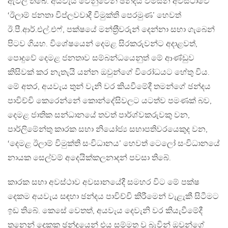
ඇවිලී තිබේ. අයවැය වෙනුවෙන් ඡන්දය විමසන අවස්ථාවේ
‘ඊලාම් ජනතා විප්ලවවාදී විමුක්ති පෙරමුණ’ හෙවත්
ඊ.පී.ආර්.එල්.එෆ්, පක්ෂයේ මන්ත‍්‍රීවරුන් දෙන්නා සභා ගැබෙන්
පිටව ගියහ. විශේෂයෙන් දෙමළ සිරකරුවන්ට අදාළවත්,
පොදුවේ දෙමළ ජනතාව සම්බන්ධයෙනුත් මේ ආණ්ඩුව
කිසිවක් කර නැතැයි යන්න ඔවුන්ගේ විරෝධයට හේතු විය.
මේ අතර, අයවැය තුන් වැනි වර කියවීමේදී තමන්ගේ ඡන්දය
පාවිච්චි කෙරෙන්නේ කොන්දේසිවලට යටත්ව පමණක් බව,
දෙමළ ජාතික සන්ධානයේ තවත් පාර්ශ්වකරුවකු වන,
පාර්ලිමේන්තු කාරක සභා නියෝජ්‍ය සභාපතිවරයෙකුද වන,
‘දෙමළ ඊලාම් විමුක්ති සංවිධානය’ හෙවත් ටෙලෝ සංවිධානයේ
නායක සෙල්වම් අදෙයික්කලනාදන් පවසා තිබේ.
කාරක සභා අවස්ථාව අවසානයේදී සමහර විට මේ පක්ෂ
දෙකම අයවැය සඳහා ඡන්දය පාවිච්චි කිරීමෙන් වැළැකී සිටීමට
ඉඩ තිබේ. කෙසේ වෙතත්, අයවැය දෙවැනි වර කියැවීමේදී
තුනෙන් දෙකක ඡන්දයෙන් එය සම්මත වූ බැවින් ඔවුන්ගේ