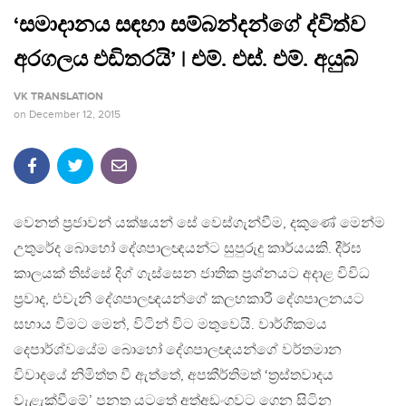
‘සමාදානය සඳහා සම්බන්දන්ගේ ද්විත්ව
අරගලය එඩිතරයි’ | එම්. එස්. එම්. අයුබ්
VK TRANSLATION
on
December 12, 2015
වෙනත් ප‍්‍රජාවන් යක්ෂයන් සේ වෙස්ගැන්වීම, දකුණේ මෙන්ම
උතුරේද බොහෝ දේශපාලඥයන්ට සුපුරුදු කාර්යයකි. දීර්ඝ
කාලයක් තිස්සේ දිග් ගැස්සෙන ජාතික ප‍්‍රශ්නයට අදාළ විවිධ
ප‍්‍රවාද, එවැනි දේශපාලඥයන්ගේ කලහකාරී දේශපාලනයට
සහාය වීමට මෙන්, විටින් විට මතුවෙයි. වාර්ගිකමය
දෙපාර්ශ්වයේම බොහෝ දේශපාලඥයන්ගේ වර්තමාන
විවාදයේ නිමිත්ත වී ඇත්තේ, අපකීර්තිමත් ‘ත‍්‍රස්තවාදය
වැළැක්වීමේ’ පනත යටතේ අත්අඩංගුවට ගෙන සිටින