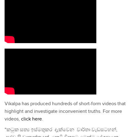
Vikalpa has produced hundreds of short-form videos that
highlight and investigate inconvenient truths. For more
videos,
click here
.
"කටුක සත්‍ය ඉස්මතුකර දැක්වෙන වාර්තා වැඩසටහන්,