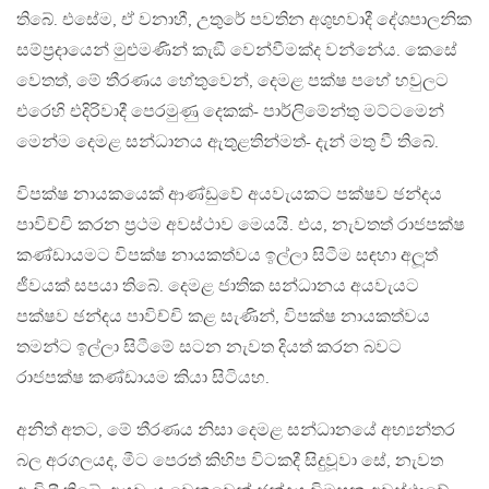
තිබේ. එසේම, ඒ වනාහී, උතුරේ පවතින අශුභවාදී දේශපාලනික
සම්ප‍්‍රදායෙන් මුළුමණින් කැඞී වෙන්වීමක්ද වන්නේය. කෙසේ
වෙතත්, මේ තීරණය හේතුවෙන්, දෙමළ පක්ෂ පහේ හවුලට
එරෙහි එදිරිවාදී පෙරමුණු දෙකක්- පාර්ලිමේන්තු මට්ටමෙන්
මෙන්ම දෙමළ සන්ධානය ඇතුළතින්මත්- දැන් මතු වී තිබේ.
විපක්ෂ නායකයෙක් ආණ්ඩුවේ අයවැයකට පක්ෂව ඡන්දය
පාවිච්චි කරන ප‍්‍රථම අවස්ථාව මෙයයි. එය, නැවතත් රාජපක්ෂ
කණ්ඩායමට විපක්ෂ නායකත්වය ඉල්ලා සිටීම සඳහා අලූත්
ජීවයක් සපයා තිබේ. දෙමළ ජාතික සන්ධානය අයවැයට
පක්ෂව ඡන්දය පාවිච්චි කළ සැණින්, විපක්ෂ නායකත්වය
තමන්ට ඉල්ලා සිටීමේ සටන නැවත දියත් කරන බවට
රාජපක්ෂ කණ්ඩායම කියා සිටියහ.
අනිත් අතට, මේ තීරණය නිසා දෙමළ සන්ධානයේ අභ්‍යන්තර
බල අරගලයද, මීට පෙරත් කිහිප විටකදී සිදුවූවා සේ, නැවත