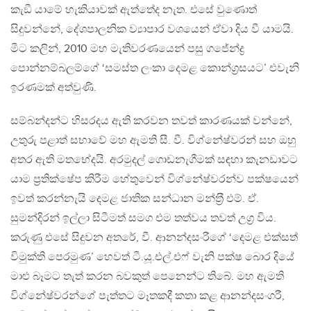
කැඞී යාමේ හැකියාවක් ඇත්තේද නැත. එසේ වුණොත්
සිදුවන්නේ, දේශපාලනික ව්‍යාපාර වශයෙන් ඒවා දිය වී යාමයි.
මීට කලින්, 2010 මහ මැතිවරණයෙන් පසු ගජේන්ද්‍ර
පොන්නම්බලම්ගේ ‘සමස්ත ලංකා දෙමළ කොන්ග‍්‍රසයට’ එවැනි
ඉරණමක් අත්වුණි.
සම්බන්දන්ට හිසරදය ඇති කරවන තවත් කාරණයක් වන්නේ,
උතුරු පළාත් සභාවේ මහ ඇමති සී. වී. විග්නේෂ්වරන් සහ ඔහු
අතර ඇති මතභේදයි. අරමුදල් ගොඩනැගීමක් සඳහා කැනඩාවට
යාම ප‍්‍රතික්ෂේප කිරීම හේතුවෙන් විග්නේෂ්වරන්ව පක්ෂයෙන්
ඉවත් කරන්නැයි දෙමළ ජාතික සන්ධාන මන්ත‍්‍රී එම්. ඒ.
සුමන්දිරන් ඉල්ලා සිටීමත් සමග එම තත්වය තවත් උග‍්‍ර විය.
කරුණු එසේ සිදුවන අතරේ, වී. ආනන්දසංරීගේ ‘දෙමළ එක්සත්
විමුක්ති පෙරමුණ’ හෙවත් ටී.යූ.එල්.එෆ් වැනි පක්ෂ බොර දියේ
මාළු බෑමට තැත් කරන බවකුත් පෙනෙන්ට තිබේ. මහ ඇමති
විග්නේෂ්වරන්ගේ පැත්තට මෑතකදී කතා කළ ආනන්දසංගරී,