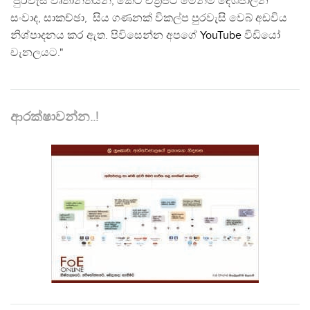
පුරවැසි වෘතාන්තයන්, කෙටි චිත්‍රපට මෙන්ම දේශපාලන
සංවාද, සාකච්ඡා, සිය ගණනක් විකල්ප පුරවැසි වෙබ් අඩවිය
නිශ්පාදනය කර ඇත. පිවිසෙන්න අපගේ
YouTube
වීඩියෝ
චැනලයට."
ආරක්ෂාවන්න..!