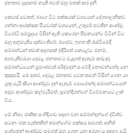
ජනතාව සූදානම් නැති බවත් ඔහු මතක් කර දුනි.
කෙසේ වෙතත්, බාගෙ විට පක්ෂයක් වශයෙන් දේශපාලනිකව
ගන්නා ආරක්ෂක පියවරක් වශයෙන්, උතුරේ පවතින ආණ්ඩු
විරෝධී සම්ප‍්‍රදාය විසින් ඇති කෙරෙන පීඩනයන්ට විටින් විට
ඔහු අනුමැතිය දක්වා තිබේ. එසේම, ඉහත කී රැස්වීමේදී
සම්බන්ධන් තවත් අදහසක් ඉදිරිපත් කෙළේය. එනම්,
අගමැතිවරයා දෙමළ ජනතාවට වැදගත් ඇතැම් කරුණු
සම්බන්ධයෙන් ප‍්‍රමාණවත් පරිද්දෙන් සංවේදී නොවන්නේද යන
කුකුසයි. මේ අතර, දෙමළ ජනතාව වෙත තමන් විසින් ගෙන යා
යුතු යැයි කියා ආණ්ඩුව දුන් ඇතැම් පොරොන්දු සම්බන්ධයෙන්
පසුව ආණ්ඩුව කල්මැරීමත්, සුමන්දිරන්ගේ විවේචනයට ලක්
විය.
මේ නිසා, ජාතික සංහිඳියාව සඳහා වන සම්බන්දන්ගේ ද්විත්ව
සටන- එක පැත්තකින් තමන්ගේම පක්ෂය සමගත්, අනිත්
පැත්තෙන් ආණ්ඩුව සමගත් ඔහු ගෙන යන අරගලය සඳහා, දැඩි