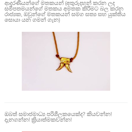
ආදරණීයන්ගේ මතකයන් (අතුරුදහන් කරන ලද
සමීපතමයන්ගේ මතකය අමතක කිරීමට බල කරන
රාජ්‍යක, ඔවුන්ගේ මතකයන් සමග සත්‍ය සහ යුක්තිය
සොයා යන ගමන් ගැන)
ඔබත් සමාජමාධ්‍ය පරිශීලකයෙක්ද? කියවන්න!
දැනගන්න! ක්‍රියාත්මකවන්න!