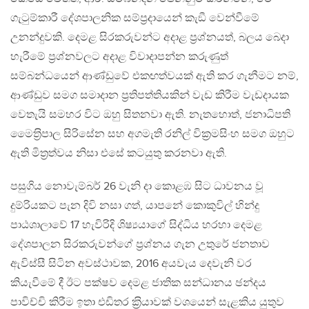
ගැටුම්කාරී දේශපාලනික සම්ප‍්‍රදායෙන් කැඞී වෙන්වීමේ
උනන්දුවකි. දෙමළ සිරකරුවන්ට අදාළ ප‍්‍රශ්නයත්, බලය බෙදා
හැරීමේ ප‍්‍රශ්නවලට අදාළ විවාදාපන්න කරුණුත්
සම්බන්ධයෙන් ආණ්ඩුවේ එකඟත්වයක් ඇති කර ගැනීමට නම්,
ආණ්ඩුව සමග සමාදාන ප‍්‍රතිපත්තියකින් වැඩ කිරීම වැඩදායක
වෙතැයි සමහර විට ඔහු සිතනවා ඇති. නැතහොත්, ජනාධිපති
මෛත‍්‍රිපාල සිරිසේන සහ අගමැති රනිල් වික‍්‍රමසිංහ සමග ඔහුට
ඇති මිත‍්‍රත්වය නිසා එසේ කටයුතු කරනවා ඇති.
පසුගිය නොවැම්බර් 26 වැනි දා කොළඹ සිට ධාවනය වූ
දුම්රියකට පැන දිවි නසා ගත්, යාපනේ කොකුවිල් හින්දු
පාඨශාලාවේ 17 හැවිරිදි ශිෂ්‍යයාගේ සිද්ධිය හරහා දෙමළ
දේශපාලන සිරකරුවන්ගේ ප‍්‍රශ්නය ගැන උතුරේ ජනතාව
ඇවිස්සී සිටින අවස්ථාවක, 2016 අයවැය දෙවැනි වර
කියැවීමේ දී ඊට පක්ෂව දෙමළ ජාතික සන්ධානය ඡන්දය
පාවිච්චි කිරීම ඉතා එඩිතර ක‍්‍රියාවක් වශයෙන් සැළකිය යුතුව