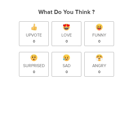
What Do You Think ?
UPVOTE
LOVE
FUNNY
0
0
0
SURPRISED
SAD
ANGRY
0
0
0