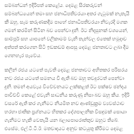
සම්බන්ධන් ඉදිරිපත් කෙළේය. දෙමළ සිරකරුවන්
සම්බන්ධයෙන් තමා සහ ජනාධිපතිවරයා අතර ගැටුමක් නැතැයි
කී ඔහු, සෑම කරුණකදීම පාහේ ජනාධිපතිවරයා නිවැරදි මගක
ගමන් කරමින් සිටින බව පෙන්වා දුනි. ඊට නිදසුනක් වශයෙන්,
සාම්පූර් සහ යාපනේ වලිකාමම් වැනි තැන්වල එතෙක් හමුදාව
අත්පත් කරගෙන සිටි ඉඩකඩම් ආපසු දෙමළ ජනතාවට ලබා දීම
ගෙනහැර පෑවේය.
කලින් රජය යටතේ පැවති දෙමළ ජනතාවට අහිතකර පරිසරය
නව රජය යටතේ සමනය වී ඇති බව ඔහු තවදුරටත් පෙන්වා
දුනි. තමන් අයවැය විවේචනයට ලක්කළත් ඊට පක්ෂව ඡන්දය
පාවිච්චි කෙළේ එවැනි සාධනීය කරුණු නිසා බව ඔහු කීය. ඉදිරි
වසරේ ඇති කර ගැනීමට නියමිත නව ආණ්ඩුක‍්‍රම ව්‍යවස්ථාව
හරහා ජාතික ප‍්‍රශ්නයට හිතකර දේශපාලනික විසඳුමක් සොයා
ගැනීමට හැකි වෙතැයි යන බලාපොරොත්තුව ඔහුට තිබේ.
එසේම, එල්.ටී.ටී.ඊ. මතවාදයට අනුව කටයුතු කිරීමට දෙමළ