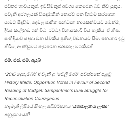
එඩිතර භාවයකුත්, ඉවසීමකුත් අවශ්‍ය කෙරෙන බව කිව යුතුය.
එවැනි අරගලයක් විසඳුමකින් තොරව එක දිගටම කරගෙන
යාමට සිදුවීම, දෙමළ ජාතික සන්ධාන නායකත්වයට මෙන්ම,
දීර්ඝ කාලීනව ගත් විට, රටටද විනාශකාරී විය හැකිය. ඒ නිසා,
සංහිඳියාව සඳහා වන ස්වකීය ප‍්‍රතිඥා වචනයට සීමා නොකර ඉටු
කිරීම, ආණ්ඩුවට පැවරෙන බරපතල වගකීමකි.
එම්. එස්. එම්. අයුබ්
*2015 දෙසැම්බර් 11 වැනි දා ‘ඬේලි මිරර්’ පුවත්පතේ පළවූ
History Made: Opposition Votes in Favour of Second
Reading of Budget: Sampanthan’s Dual Struggle for
Reconciliation Courageous
නැමැති ලිපියේ සිංහල පරිවර්තනය ‘
යහපාලනය ලංකා
’
අනුග‍්‍රහයෙනි