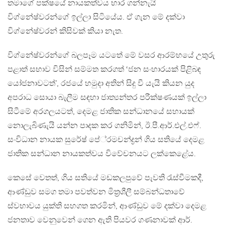
තමාගේ පක්ෂයේ නායකත්වය භාර ගන්නැයි
විග්නේෂ්වරන්ගේ ඉල්ලා සිටියේය. ඒ ගැන මේ දක්වා
විග්නේෂ්වරන් කිසිවක් කියා නැත.
විග්නේෂ්වරන්ගේ බලපෑම යටතේ මේ වසර ආරම්භයේ උතුරු
පළාත් සභාව විසින් සම්මත කරගත් ‘ජන සංහාරයක් පිළිබඳ
යෝජනාවටත්’, රජයේ හමුදා අතින් සිදු වී යැයි කියන යුද
අපරාධ සොයා බැලීම සඳහා ජාත්‍යන්තර පරීක්ෂණයක් ඉල්ලා
සිටීමේ අරගලයටත්, දෙමළ ජාතික සන්ධානයේ සහායක්
නොලැබිණැයි යන්න පාදක කර ගනිමින්, ඊ.පී.ආර්.එල්.එෆ්.
සංවිධාන නායක සුරේෂ් පේ‍්‍රමචන්ද්‍රන් ගිය සතියේ දෙමළ
ජාතික සන්ධාන නායකත්වය විවේචනයට ලක්කෙළේය.
කෙසේ වෙතත්, ගිය සතියේ මඩකලපුවේ පැවති රැස්වීමකදී,
ආණ්ඩුව සමග තමා පවත්වන මිත‍්‍රශීලී සම්බන්ධතාවේ
ස්වභාවය යුක්ති සහගත කරමින්, ආණ්ඩුව මේ දක්වා දෙමළ
ජනතාව වෙනුවෙන් ගෙන ඇති පියවර ගණනාවක් ආර්.