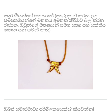
ආදරණීයන්ගේ මතකයන් (අතුරුදහන් කරන ලද
සමීපතමයන්ගේ මතකය අමතක කිරීමට බල කරන
රාජ්‍යක, ඔවුන්ගේ මතකයන් සමග සත්‍ය සහ යුක්තිය
සොයා යන ගමන් ගැන)
ඔබත් සමාජමාධ්‍ය පරිශීලකයෙක්ද? කියවන්න!