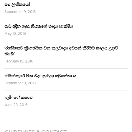
සම ලිංගිකයෝ
September 9, 2013
පෑඩ් අඳින ගැහැනියකගේ හෘදය සාක්ෂිය
May 10, 2019
‘රහසිගතව ක්‍රියාත්මක වන කුලවාදය අවසන් කිරීමට කාලය උදාවී
තිබේ.’
February 15, 2016
‘හිමින්සැරේ පියා විදා‘ සුනිලා සමුගත්තා ය.
September 9, 2013
‘භූමි’ ගේ කතාව
June 23, 2016