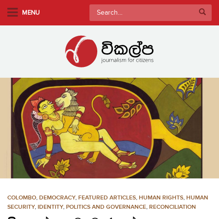
S
Search
MENU
k
for:
i
p
t
o
m
a
i
n
c
o
n
t
e
n
COLOMBO
,
DEMOCRACY
,
FEATURED ARTICLES
,
HUMAN RIGHTS
,
HUMAN
t
SECURITY
,
IDENTITY
,
POLITICS AND GOVERNANCE
,
RECONCILIATION