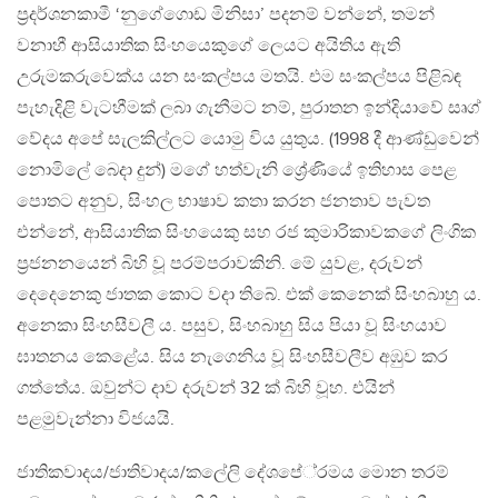
ප‍්‍රදර්ශනකාමී ‘නුගේගොඩ මිනිසා’ පදනම් වන්නේ, තමන්
වනාහී ආසියාතික සිංහයෙකුගේ ලෙයට අයිතිය ඇති
උරුමකරුවෙක්ය යන සංකල්පය මතයි. එම සංකල්පය පිළිබඳ
පැහැදිළි වැටහීමක් ලබා ගැනීමට නම්, පුරාතන ඉන්දියාවේ සෘග්
වේදය අපේ සැලකිල්ලට යොමු විය යුතුය. (1998 දී ආණ්ඩුවෙන්
නොමිලේ බෙදා දුන්) මගේ හත්වැනි ශ්‍රේණියේ ඉතිහාස පෙළ
පොතට අනුව, සිංහල භාෂාව කතා කරන ජනතාව පැවත
එන්නේ, ආසියාතික සිංහයෙකු සහ රජ කුමාරිකාවකගේ ලිංගික
ප‍්‍රජනනයෙන් බිහි වූ පරම්පරාවකිනි. මේ යුවළ, දරුවන්
දෙදෙනෙකු ජාතක කොට වදා තිබේ. එක් කෙනෙක් සිංහබාහු ය.
අනෙකා සිංහසීවලී ය. පසුව, සිංහබාහු සිය පියා වූ සිංහයාව
ඝාතනය කෙළේය. සිය නැගෙනිය වූ සිංහසීවලීව අඹුව කර
ගත්තේය. ඔවුන්ට දාව දරුවන් 32 ක් බිහි වූහ. එයින්
පළමුවැන්නා විජයයි.
ජාතිකවාදය/ජාතිවාදය/කලේලි දේශපේ‍්‍රමය මොන තරම්