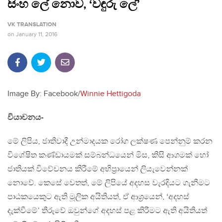
සිංහ ලේ නොව, ‘වඳුරු ලේ’
VK TRANSLATION
on
January 11, 2016
Image By: Facebook/
Winnie Hettigoda
වියාචනය-
මේ ලිපිය, ජාතිවාදී උන්මාදයක රෝග ලක්ෂණ පෙන්නුම් කරන
විශේෂිත කණ්ඩායමක් සම්බන්ධයෙන් මිස, කිසි ආගමක් හෝ
ජාතියක් විවේචනය කිරීමේ අභිප‍්‍රායෙන් ලියැවෙන්නක්
නොවේ. කෙසේ වෙතත්, මේ ලිපියේ අදහස වැරදියට ගැනීමට
පාඨකයෙකුට ඇති මූලික අයිතියත්, ඒ ආශ‍්‍රයෙන්, ‘අදහස්
දැක්වීමේ’ තීරුවේ ඔවුන්ගේ අදහස් පළ කිරීමට ඇති අයිතියත්