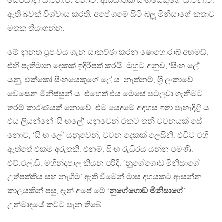
සෙපියානු ඞී.එන්.ඒ. නොව, ආසියාතික සිංහයෙකුගේ ඞී.එන්.ඒ.
ඇති බවක් විශ්වාස කරති. අපේ ගමේ සිටි බලූ මිනිසාගේ කතාව
මතක තියාගන්න.
මේ නූනත ප‍්‍රපංචය ගැන සාකච්ඡා කරන ෂොහොරාබ් අහමඞ්,
එහි පැතිමාන දෙකක් ඉදිරිපත් කරයි. ඔහුට අනුව, ‘සිංහ ලේ’
යනු, එක්කෝ සිංහයෙකුගේ ලේ ය. නැත්නම්, ශ‍්‍රී ලංකාවේ
වෙසෙන මිනිස්සුන් ය. එහෙත් එය මෙසේ පටලවා ගැනීමට
තරම් කාරණයක් නොවේ. එම යෙදුමේ අදහස ඉතා පැහැදිළි ය.
එය ලියන්නේ ‘සිංහලේ’ යනුවෙන් එකට තනි වචනයක් සේ
නොව, ‘සිංහ ලේ’ යනුවෙන්, වචන දෙකක් ලෙසිනි. එවිට එහි
ඇත්තේ එකම අරුතකි. එනම්, සිංහ රුධිරය යන්න පමණි.
එච්.එල්.ඞී. මහින්දපාල කියන පරිදි, ‘නුගේගොඩ මිනිසාගේ
උත්පත්තිය සහ නැගීම’ ඇති වීමෙන් මාස දහයකට ආසන්න
කාලයකින් පසු, දැන් අපේ මේ ‘
නුගේගොඩ මිනිසාගේ
’
උන්මාදයේ කට්ට පැන තිබේ.