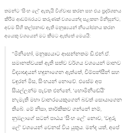
තමන්ට ‘සිංහ ලේ’ ඇතැයි විශ්වාස කරන සහ එය ප‍්‍රදර්ශනය
කිරීම ආඩම්බරයට කරුණක් වශයෙන්ද සළකන මිනිසුන්ට,
අවම සිහි කල්පනාව ඇති මනුෂ්‍යයන් නියෝජනය කරන
අයෙකු වශයෙන් මට කීමට ඇත්තේ මෙයයි:
‘‘මිනිහෝ, මනුෂ්‍යයාට ආසන්නතම ඩි.එන්.ඒ.
සමානත්වයක් ඇති සත්ව වර්ගය වශයෙන් මානව
විද්‍යාඥයන් හඳුනාගෙන ඇත්තේ, චිම්පන්සීන් සහ
වඳුරන් මිස, සිංහයන් නොවේ. එසේම අප
සියල්ලන්ම පැවත එන්නේ, ‘හොමිනිඬේයි’
නැමැති මහා වානරයෙකුගෙන් බවත් සොයාගෙන
තිබේ. මේ නිසා, තාර්කිකව ගන්නේ නම්,
නුඹලාගේ සටන් පාඨය ‘සිංහ ලේ’ නොව, ‘වඳුරු
ලේ’ වශයෙන් වෙනස් විය යුතුය. මන්ද යත්, අපේ