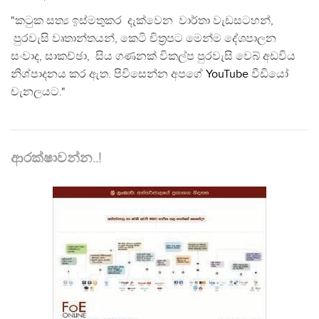
"කටුක සත්‍ය ඉස්මතුකර දැක්වෙන වාර්තා වැඩසටහන්,
පුරවැසි වෘතාන්තයන්, කෙටි චිත්‍රපට මෙන්ම දේශපාලන
සංවාද, සාකච්ඡා, සිය ගණනක් විකල්ප පුරවැසි වෙබ් අඩවිය
නිශ්පාදනය කර ඇත. පිවිසෙන්න අපගේ
YouTube
වීඩියෝ
චැනලයට."
ආරක්ෂාවන්න..!