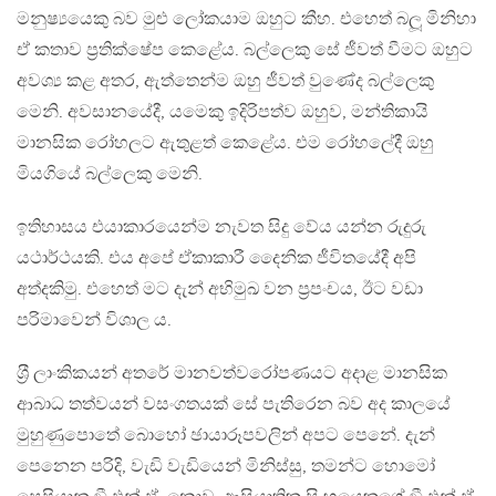
මනුෂ්‍යයෙකු බව මුළු ලෝකයාම ඔහුට කීහ. එහෙත් බලූ මිනිහා
ඒ කතාව ප‍්‍රතික්ෂේප කෙළේය. බල්ලෙකු සේ ජීවත් වීමට ඔහුට
අවශ්‍ය කළ අතර, ඇත්තෙන්ම ඔහු ජීවත් වුණේද බල්ලෙකු
මෙනි. අවසානයේදී, යමෙකු ඉදිරිපත්ව ඔහුව, මන්තිකායි
මානසික රෝහලට ඇතුළත් කෙළේය. එම රෝහලේදී ඔහු
මියගියේ බල්ලෙකු මෙනි.
ඉතිහාසය එයාකාරයෙන්ම නැවත සිදු වේය යන්න රුදුරු
යථාර්ථයකි. එය අපේ ඒකාකාරී දෛනික ජීවිතයේදී අපි
අත්දකිමු. එහෙත් මට දැන් අභිමුඛ වන ප‍්‍රපංචය, ඊට වඩා
පරිමාවෙන් විශාල ය.
ශ‍්‍රී ලාංකිකයන් අතරේ මානවත්වරෝපණයට අදාළ මානසික
ආබාධ තත්වයන් වසංගතයක් සේ පැතිරෙන බව අද කාලයේ
මුහුණුපොතේ බොහෝ ඡායාරූපවලින් අපට පෙනේ. දැන්
පෙනෙන පරිදි, වැඩි වැඩියෙන් මිනිස්සු, තමන්ට හොමෝ