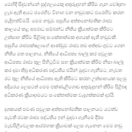
මෙහිදී සිදුවන්නේ පුද්ගලයෙකු අතුරුදහන් කිරීම ගැන චෝදනා
ලැබ ඇති අයට එරෙහිව විභාග වන නඩුවකට එරෙහිව කරන
මැදිහත්වීමයි. මෙම නඩුව පසුගිය අත්තනෝමතික රාජ්‍ය
කාලයේ කළ අපරාධ සම්බන්ධ නීතිය ක්‍රියාත්මක කිරීමට
උත්සාහ කිරීම පිළිබඳ සංකේතාත්මක අගයක් ඇති නඩුවකි.
පසුගිය රාජපක්ෂලාගේ ආණ්ඩුව රාජ්‍ය තම අත්අඩංගුවට ගෙන
නීතිය මත පාලනය, නීතියේ ආධිපත්‍ය බාල්දු කර පවුලක
ආධිපත්‍ය රාජ්‍ය තුල පිහිටුවීම සහ ක්‍රියාත්මක කිරීම නිසා බාල්දු
කර දමා තිබූ අධිකරණ පද්ධතිය එයින් මුදවා ගැනීමට, නැවත
රට තුල නීතියේ ආධිපත්‍ය ඇති කිරීමට කරන උත්සාහයක පලමු
අදියරය ලෙසටත් මෙම එක්ණැලිගොඩ අතුරුදහන් කිරීම පිළිබඳ
අධිකරණ ක්‍රියාදාමයට සංකේතාත්මක වැදගත්කමක් දරයි.
දශකයක් පමණ පවුලක අත්තනෝමතික පාලනයට යටත්ව
පැවති රටක රාජ්‍ය පද්ධතිය ඉන් මුදවා ගැනීමේ දීර්ඝ
වැඩපිලිවෙලක ආරම්භක ක්‍රියාවක් ලෙස ගැනෙන මෙම නඩු