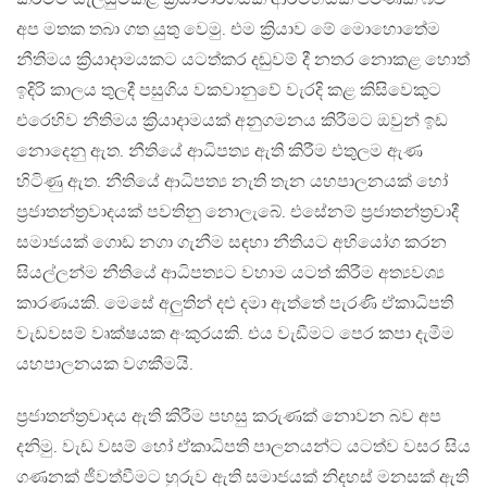
අප මතක තබා ගත යුතු වෙමු. එම ක්‍රියාව මේ මොහොතේම
නීතිමය ක්‍රියාදාමයකට යටත්කර දඬුවම් දී නතර නොකළ හොත්
ඉදිරි කාලය තුලදී පසුගිය වකවානුවේ වැරදි කළ කිසිවෙකුට
එරෙහිව නීතිමය ක්‍රියාදාමයක් අනුගමනය කිරීමට ඔවුන් ඉඩ
නොදෙනු ඇත. නීතියේ ආධිපත්‍ය ඇති කිරීම එතුලම ඇණ
හිටිණු ඇත. නීතියේ ආධිපත්‍ය නැති තැන යහපාලනයක් හෝ
ප්‍රජාතන්ත්‍රවාදයක් පවතිනු නොලැබේ. එසේනම් ප්‍රජාතන්ත්‍රවාදී
සමාජයක් ගොඩ නගා ගැනීම සඳහා නීතියට අභියෝග කරන
සියල්ලන්ම නීතියේ ආධිපත්‍යට වහාම යටත් කිරීම අත්‍යවශ්‍ය
කාරණයකි. මෙසේ අලුතින් දළු දමා ඇත්තේ පැරණි ඒකාධිපති
වැඩවසම් වෘක්ෂයක අංකුරයකි. එය වැඩීමට පෙර කපා දැමීම
යහපාලනයක වගකීමයි.
ප්‍රජාතන්ත්‍රවාදය ඇති කිරීම පහසු කරුණක් නොවන බව අප
දනිමු. වැඩ වසම් හෝ ඒකාධිපති පාලනයන්ට යටත්ව වසර සිය
ගණනක් ජීවත්වීමට හුරුව ඇති සමාජයක් නිදහස් මනසක් ඇති