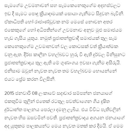
සැමගේම උවමනාවන් සහ සැමකෙනෙකුගේම අදහස්වලට
ඉඩ දී සැමට පොදු ක්‍රියාදාමයක් සොයා ගැනීමට සිදුවන බැවිනි.
ඒකාධිපති හෝ රාජාණ්ඩුවක නම් මෙසේ නොවන අතර
එකෙකුගේ හෝ අධිපතීන්ගේ උවමනාව අනුව මුළු සමාජයම
හැඩ ගැසිය යුතුය. නමුත් ප්‍රජාතන්ත්‍රවාදී සමාජයක් තුල සැම
කෙනෙකුගේම උවමානවන් වල කොටසක් වත් ක්‍රියාත්මක
වනු ඇත. දීර්ඝ කාලීන වහල්බවට හුරු වී ඇති දුර්වල මිනිසුනට
ප්‍රජාතන්ත්‍රවාදය තුල ඇති මේ ගුණාංගය ඉවසා ගැනීම අසීරුයි.
එනිසාම ඔවුන් නැවත නැවත තම වහල්බවම හොයන්නේ
එයට ප්‍රේම කරන විලසිනි.
2015 ජනවාරි 08 ලංකාවේ සදාචාර සම්පන්න ජනයාගේ
එකතුවීම තුලින් එතෙක් රටතුල පවත්වාගෙන ගිය දූෂිත
දුර්ධාන්ත පාලනය පෙරලා දමනු ලැබීය. එය විවිධ පැතිවලින්
නැවත හිස ඔසවමින් පවතී. ප්‍රජාතන්ත්‍රවාදය අගයන ජනයාගේ
අද යුතුකම පාලකයන්ට මෙය නැවත මතක් කර දීමයි. ඒ මෙම