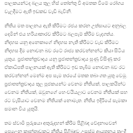
පාලකයන්ටද බලය තුල හිස් තෝන්තු වී අමතක වීමේ රෝගය
වැලදීමට ඇති ඉඩකඩ වැඩි බැවිනි.
නීතිය මත පාලනය ඇති කිරීමට රජය කරන උත්සායට අනුබල
දෙමින් එය හරියාකාරව කිරීමට බලපෑම් කිරීම වැදගත්ය.
නිදහස යනු අනෙකාගේ නිදහස නැති කිරීමට වැඩ කිරීමට
නිදහස දීම නොවන බව රටේ රාජ්‍ය කරවන්නන්ට කියා සිටිය
යුතුය. ප්‍රජාතන්ත්‍රවාදය යනු ප්‍රජාතන්ත්‍රවාදය සුණු විසිණු කර
ඒකාධිපති පාලනයක් ඇති කිරීමට ඉඩ තැබීම නොවන බව රට
කරවන්නන් මෙන්ම අප සැම තරයේ මතක තබා ගත යුතු වෙමු.
ප්‍රජාතන්ත්‍රවාදය තුල පූජකයන්ට වෙනම නීතියක්, පාලකයින්ට
වෙනම නීතියක්, ඔවුනගේ හෙංචයියලාට වෙනම නීතියක් සහ
රට වැසියාට වෙනම නීතියක් නොමැත. නීතිය ඉදිරියේ සැමකා
සමාන විය යුතුයි.
තම ස්වාමි පුරුෂයා අතුරුදහන් කිරීම පිළිබඳ වේදනාවෙන්
පෙලෙන කාන්තාවකට නීතිය පිළිබඳව උසස්ම ආයතනය තුලදී