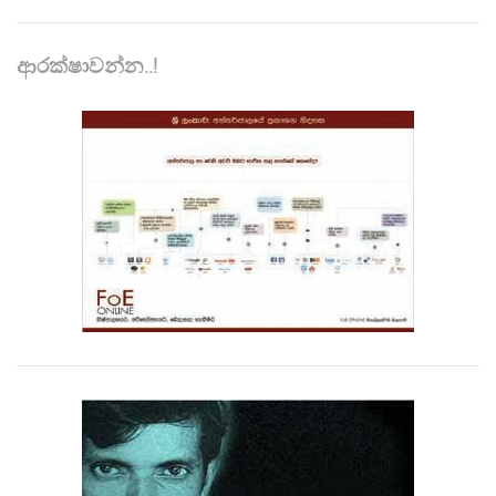
ආරක්ෂාවන්න..!