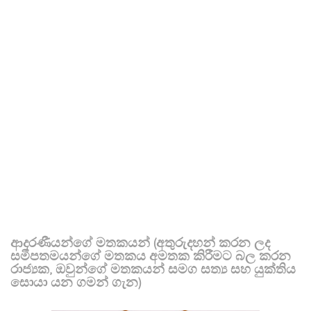
ආදරණීයන්ගේ මතකයන් (අතුරුදහන් කරන ලද
සමීපතමයන්ගේ මතකය අමතක කිරීමට බල කරන
රාජ්‍යක, ඔවුන්ගේ මතකයන් සමග සත්‍ය සහ යුක්තිය
සොයා යන ගමන් ගැන)