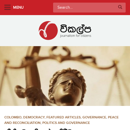
S
Search
MENU
k
for:
i
p
t
o
m
a
i
n
c
o
n
t
e
n
COLOMBO
,
DEMOCRACY
,
FEATURED ARTICLES
,
GOVERNANCE
,
PEACE
t
AND RECONCILIATION
,
POLITICS AND GOVERNANCE