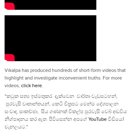
Vikalpa has produced hundreds of short-form videos that
highlight and investigate inconvenient truths. For more
videos,
click here
.
"කටුක සත්‍ය ඉස්මතුකර දැක්වෙන වාර්තා වැඩසටහන්,
පුරවැසි වෘතාන්තයන්, කෙටි චිත්‍රපට මෙන්ම දේශපාලන
සංවාද, සාකච්ඡා, සිය ගණනක් විකල්ප පුරවැසි වෙබ් අඩවිය
නිශ්පාදනය කර ඇත. පිවිසෙන්න අපගේ
YouTube
වීඩියෝ
චැනලයට."