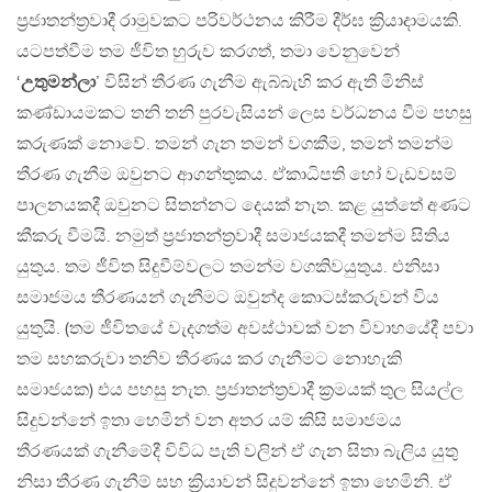
ප්‍රජාතන්ත්‍රවාදී රාමුවකට පරිවර්ථනය කිරීම දීර්ඝ ක්‍රියාදාමයකි.
යටපත්වීම තම ජීවිත හුරුව කරගත්, තමා වෙනුවෙන්
‘
උතුමන්ලා
’ විසින් තීරණ ගැනීම ඇබ්බැහි කර ඇති මිනිස්
කණ්ඩායමකට තනි තනි පුරවැසියන් ලෙස වර්ධනය වීම පහසු
කරුණක් නොවේ. තමන් ගැන තමන් වගකීම, තමන් තමන්ම
තීරණ ගැනීම ඔවුනට ආගන්තුකය. ඒකාධිපති හෝ වැඩවසම්
පාලනයකදී ඔවුනට සිතන්නට දෙයක් නැත. කළ යුත්තේ අණට
කීකරු වීමයි. නමුත් ප්‍රජාතන්ත්‍රවාදී සමාජයකදී තමන්ම සිතිය
යුතුය. තම ජීවිත සිදුවීම්වලට තමන්ම වගකිවයුතුය. එනිසා
සමාජමය තීරණයන් ගැනීමට ඔවුන්ද කොටස්කරුවන් විය
යුතුයි. (තම ජීවිතයේ වැදගත්ම අවස්ථාවක් වන විවාහයේදී පවා
තම සහකරුවා තනිව තීරණය කර ගැනීමට නොහැකි
සමාජයක) එය පහසු නැත. ප්‍රජාතන්ත්‍රවාදී ක්‍රමයක් තුල සියල්ල
සිදුවන්නේ ඉතා හෙමින් වන අතර යම් කිසි සමාජමය
තීරණයක් ගැනීමේදී විවිධ පැති වලින් ඒ ගැන සිතා බැලිය යුතු
නිසා තීරණ ගැනීම් සහ ක්‍රියාවන් සිදුවන්නේ ඉතා හෙමිනි. ඒ