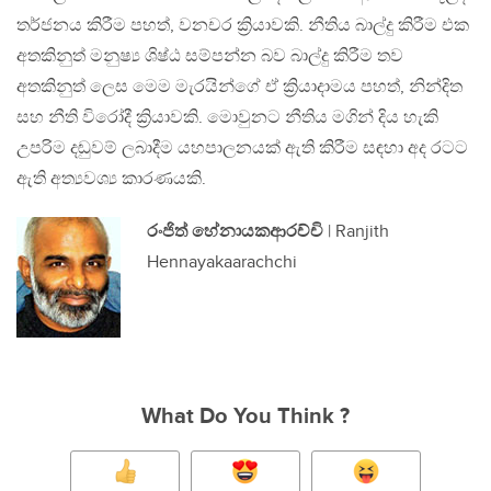
තර්ජනය කිරීම පහත්, වනචර ක්‍රියාවකි. නීතිය බාල්දු කිරීම එක
අතකිනුත් මනුෂ්‍ය ශිෂ්ඨ සම්පන්න බව බාල්දු කිරීම තව
අතකිනුත් ලෙස මෙම මැරයින්ගේ ඒ ක්‍රියාදාමය පහත්, නින්දිත
සහ නීති විරෝදී ක්‍රියාවකි. මොවුනට නීතිය මගින් දිය හැකි
උපරිම දඬුවම් ලබාදීම යහපාලනයක් ඇති කිරීම සඳහා අද රටට
ඇති අත්‍යවශ්‍ය කාරණයකි.
රංජිත් හේනායකආරච්චි
| Ranjith
Hennayakaarachchi
What Do You Think ?