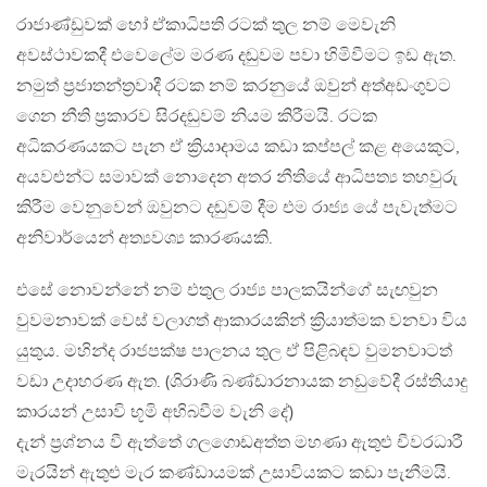
රාජාණ්ඩුවක් හෝ ඒකාධිපති රටක් තුල නම් මෙවැනි
අවස්ථාවකදී එවෙලේම මරණ දඬුවම පවා හිමිවීමට ඉඩ ඇත.
නමුත් ප්‍රජාතන්ත්‍රවාදී රටක නම් කරනුයේ ඔවුන් අත්අඩංගුවට
ගෙන නීති ප්‍රකාරව සිරදඬුවම් නියම කිරීමයි. රටක
අධිකරණයකට පැන ඒ ක්‍රියාදාමය කඩා කප්පල් කළ අයෙකුට,
අයවළුන්ට සමාවක් නොදෙන අතර නීතියේ ආධිපත්‍ය තහවුරු
කිරීම වෙනුවෙන් ඔවුනට දඬුවම් දීම එම රාජ්‍ය යේ පැවැත්මට
අනිවාර්යෙන් අත්‍යවශ්‍ය කාරණයකි.
එසේ නොවන්නේ නම් එතුල රාජ්‍ය පාලකයින්ගේ සැඟවුන
වුවමනාවක් වෙස් වලාගත් ආකාරයකින් ක්‍රියාත්මක වනවා විය
යුතුය. මහින්ද රාජපක්ෂ පාලනය තුල ඒ පිළිබඳව වුමනවාටත්
වඩා උදාහරණ ඇත. (ශිරාණි බණ්ඩාරනායක නඩුවේදී රස්තියාදු
කාරයන් උසාවි භූමි අභිබවීම වැනි දේ)
දැන් ප්‍රශ්නය වී ඇත්තේ ගලගොඩඅත්ත මහණා ඇතුළු චීවරධාරී
මැරයින් ඇතුළු මැර කණ්ඩායමක් උසාවියකට කඩා පැනීමයි.