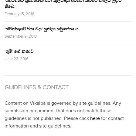
‘රහසිගතව ක්‍රියාත්මක වන කුලවාදය අවසන් කිරීමට කාලය උදාවී
තිබේ.’
February 15, 2016
‘හිමින්සැරේ පියා විදා‘ සුනිලා සමුගත්තා ය.
September 9, 2013
‘භූමි’ ගේ කතාව
June 23, 2016
GUIDELINES & CONTACT
Content on Vikalpa is governed by site guidelines. Any
submission or comment that does not match these
guidelines is not published. Please click
here
for contact
information and site guidelines.