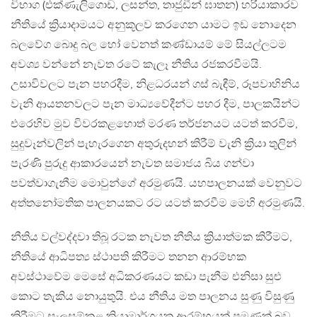
විභාග (එක්ණැලිගොඩ, ලසන්ත, තාජුඩීන් ඝාතන) හරියාකාරව
නීතියේ ක්‍රියාදාමයට අනුකූලව කරගෙන යාමට ඉඩ නොදෙන
බලවේග බොදු බල හෝ වෙනත් කණ්ඩායම් මේ සියල්ලටම
අවශ්‍ය වන්නේ නැවත රටේ කැලෑ නීතිය රජකරවීමයි.
උසාවිවලට පැන පහරදීම, නිළධරයන් ගස් බැඳීම්, රූපවාහිනිය
වැනි ආයතනවලට පැන මාධ්‍යවේදීන්ට පහර දීම, පාලකයින්ට
එරෙහිව මුව විවරකළහොත් මරණ තර්ජනයට යටත් කරවීම,
සුදුවෑන්වලින් පැහැරගෙන අතුරුදහන් කිරීම් වැනි ක්‍රියා තුලින්
පැරණි පුරුදු ආකාරයෙන් නැවත සමාජය බිය ගන්වා
පවත්වාගැනීම මොවුන්ගේ අරමුණයි. යහපාලනයක් වෙනුවට
අත්තනෝමතික පාලනයකට රට යටත් කරවීම මෙහි අරමුණයි.
නීතිය වල්වද්දවා තිබූ රටක නැවත නීතිය ක්‍රියාත්මක කිරීමට,
නීතියේ ආධිපත්‍ය ස්ථාපති කිරීමට තනන ආරම්භක
අවස්ථාවේම මෙසේ අධිකරණයට කඩා පැනීම එනිසා සුළු
කොට තැකිය නොයුතුයි. එය නීතිය මත පාලනය සුණු විසුණු
කිරීමට සැලසුම්කළ ක්‍රියාමාර්ගයක ආරම්භයක් පමණක් බව