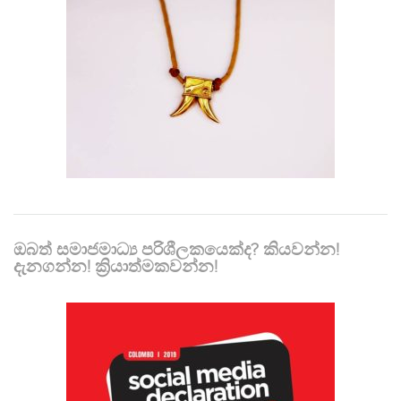
ඔබත් සමාජමාධ්‍ය පරිශීලකයෙක්ද? කියවන්න!
දැනගන්න! ක්‍රියාත්මකවන්න!