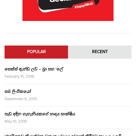
POPULAR
RECENT
සෙක්ස් ඇන්ඩ් ලව් – බ්‍රා සහ ‘ලේ’
February 15, 2016
සම ලිංගිකයෝ
September 9, 2013
පෑඩ් අඳින ගැහැනියකගේ හෘදය සාක්ෂිය
May 10, 2019