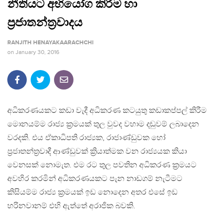
නීතියට අභියෝග කිරීම හා
ප්‍රජාතන්ත්‍රවාදය
RANJITH HENAYAKAARACHCHI
on
January 30, 2016
අධිකරණයකට කඩා වැදී අධිකරණ කටයුතු කඩාකප්පල් කිරීම
මොනයම්ම රාජ්‍ය ක්‍රමයක් තුල වුවද වහාම දඬුවම් ලබාදෙන
වරදකි. එය ඒකාධිපති රාජ්‍යක, රාජාණ්ඩුවක හෝ
ප්‍රජාතන්ත්‍රවාදී ආණ්ඩුවක් ක්‍රියාත්මක වන රාජ්‍යයක කියා
වෙනසක් නොමැත. එම රට තුල පවතින අධිකරණ ක්‍රමයට
අවහිර කරමින් අධිකරණයකට පැන නාඩගම් නැටීමට
කිසියම්ම රාජ්‍ය ක්‍රමයක් ඉඩ නොදෙන අතර එසේ ඉඩ
හරිනවානම් එහි ඇත්තේ අරාජික බවකි.