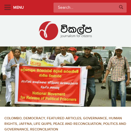
S
Search
MENU
k
for:
i
p
t
o
m
a
i
n
c
o
n
t
e
n
COLOMBO
,
DEMOCRACY
,
FEATURED ARTICLES
,
GOVERNANCE
,
HUMAN
t
RIGHTS
,
JAFFNA
,
LIFE QUIPS
,
PEACE AND RECONCILIATION
,
POLITICS AND
GOVERNANCE
,
RECONCILIATION