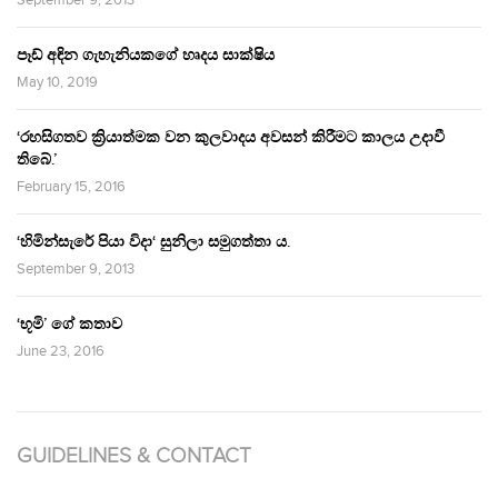
පෑඩ් අඳින ගැහැනියකගේ හෘදය සාක්ෂිය
May 10, 2019
‘රහසිගතව ක්‍රියාත්මක වන කුලවාදය අවසන් කිරීමට කාලය උදාවී
තිබේ.’
February 15, 2016
‘හිමින්සැරේ පියා විදා‘ සුනිලා සමුගත්තා ය.
September 9, 2013
‘භූමි’ ගේ කතාව
June 23, 2016
GUIDELINES & CONTACT