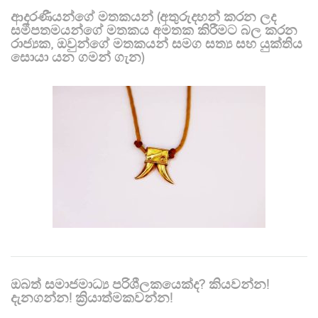
ආදරණීයන්ගේ මතකයන් (අතුරුදහන් කරන ලද
සමීපතමයන්ගේ මතකය අමතක කිරීමට බල කරන
රාජ්‍යක, ඔවුන්ගේ මතකයන් සමග සත්‍ය සහ යුක්තිය
සොයා යන ගමන් ගැන)
ඔබත් සමාජමාධ්‍ය පරිශීලකයෙක්ද? කියවන්න!
දැනගන්න! ක්‍රියාත්මකවන්න!