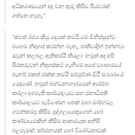
අධිකරණයෙන් අද වන තුරු කිසිම පියවරක්
ගත්තෙ නැහැ.”
”තවත් රජය කියු දෙයක් තමයි මේ මිනිස්සුන්ව
එහෙම නිදහස් කරන්න බැහැ, ජාතීවාදින් ඉන්නවා
ඔවුන් කලබල ඇතිකරයි කියලා. නමුත් අද අපි
සිරකරුවන් නිදහස්කර ගැනීමේ අපේ ව්‍යාපාරයේ
බැනර් එකත් එක්ක තමයි සම්පුර්ණ විථී සංචාරයේ
යෙදුණේ. නමුත් බන්ධනාගාරයෙන් ආරම්භ
කරලා අගමැති කාර්යාලයට සහ ජනාධිපති
කාර්යාලයට පැමිණෙන තෙක් මහා මාර්ගවල
ගමන්කරපු කිසිම පුද්ගලයෙකුගෙන් හෝ
කණ්ඩායමකින් කිසිම ආකාරයක අනිසි
බලපෑමක්, තර්ජනයක් හෝ විරෝධතාවක්