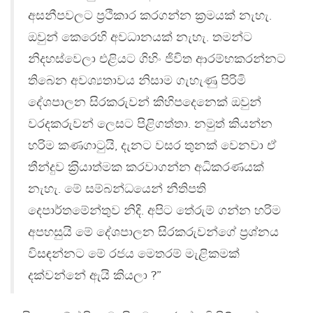
අසනීපවලට ප‍්‍රථිකාර කරගන්න ක‍්‍රමයක් නැහැ.
ඔවුන් කෙරෙහි අවධානයක් නැහැ. තමන්ට
නිදහස්වෙලා එළියට ගිහිං ජිවිත ආරම්භකරන්නට
තිබෙන අවශ්‍යතාවය නිසාම ගැහැණු පිරිමි
දේශපාලන සිරකරුවන් කිහිපදෙනෙක් ඔවුන්
වරදකරුවන් ලෙසට පිළිගත්තා. නමුත් කියන්න
හරිම කණගාටුයි, දැනට වසර තුනක් වෙනවා ඒ
තීන්දුව ක‍්‍රියාත්මක කරවාගන්න අධිකරණයක්
නැහැ. මේ සම්බන්ධයෙන් නීතිපති
දෙපාර්තමේන්තුව නිදි. අපිට තේරුම් ගන්න හරිම
අපහසුයි මේ දේශපාලන සිරකරුවන්ගේ ප‍්‍රශ්නය
විසඳන්නට මේ රජය මෙතරම් මැළිකමක්
දක්වන්නේ ඇයි කියලා ?”