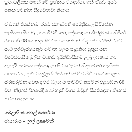
ක‍්‍රියාවලියක් මගින් මේ ප‍්‍රශ්නය විසඳන්න. ඉතිං ඒකට අපිට
එකඟ වෙන්න සිදුවෙනවා කියාය.
ඒ වගත් එසේනම්, රටේ ජනාධිපති මෛත‍්‍රිපාල සිරිසේන
මැතිතුමා සිය බලය පාවිච්චි කර, දේශපාලන තීන්දුවක් ගනිමින්
ජනාවරි 08 වෙනිදා ශිවරාසා ජෙනීවන් නිදහස් කරමින් රටේ
සෑම පුරවැසියෙකුට සමාන ලෙස සැළකිය යුතුය යන
ව්‍යවස්ථාපිත මුලික මානව අයිතිවාසිකම උල්ලංඝණය කර
ඇතැයි පවසන දේශපාලන සිරකරුවන් නිදහස්කර ගැනීමේ
ව්‍යාපාරය , දැඩිව ඉල්ලා සිටින්නේ ඉතිරිව සිටින දේශපාලන
සිරකරුවන් වෙත ද එම බලය ම පාවිච්චි කරමින් එළඹෙන 68
වන නිදහස් දිනයේදී හෝ හැකි විගස ඔවුන් සියළුදෙනා නිදහස්
කරන ලෙසටය.
මෙලනි මානෙල් පෙරේරා
ඡායාරූප –
ලාල් ලක්‍ෂමන්