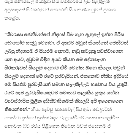
යැයි සත්‍යවේල් පියතුමා සිය ව්‍යාපාරයේ දැඩි පිළිකුලත්
අප‍්‍රසාදයත් සිරකරුවන් කෙරෙහි සිය කණගාටුවත් ප‍්‍රකාශ
කළේය.
”ශිවරාසා ජෙනීවන්ගේ නිදහස් වීම ගැන ඇතුලේ ඉන්න පිරිස
බොහෝම සතුටු වෙනවා. ඒ අතරම ඔවුන් කියන්නේ ජෙනීවන්
ලබපු නිදහසම ඒ සියළුම දෙනාට, නඩු කටයුතු පවත්වාගෙන
යන අයට, දඬුවම් විඳින අයට කියන මේ දේශපාලන
සිරකරුවන් සියලූම දෙනාට හිමි වෙන්න ඕනෙ කියලා. ඔවුන්
සියලූම දෙනාත් මේ රටේ පුරවැසියන්. එතකොට නීතිය ඉදිරියේ
මේ සියළුම පුරවැසියන් සමාන සැලකිල්ලට භාජනය විය යුතුයි.
රටේ සෑම පුරවැසියෙකුටම සමානව සැලකිය යුතුය යන්න
ව්‍යවස්ථාපිත මූලික අයිතිවාසිකමක් කියලයි අපි ඉගෙනගෙන
තියෙන්නේ.”
කියා පැවසු සත්‍යවේල් පියතුමා තවදුරටත්
පෙන්වා දුන්නේ ත‍්‍රස්තවාදය වැළැක්වීමේ පනත කාලෝචිත
නොවන බව රජය පිළිගෙන තිබෙන බවත් එසේනම් ඒ