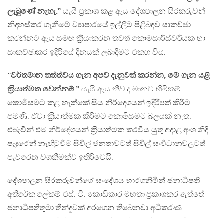
ලැබුණේ නැහැ.”
යැයි ප‍්‍රකාශ කළ ඇය දේශපාලන සිරකරුවන්
නිදහස්කර ගැනීමේ ව්‍යාපාරයේ ඉල්ලීම පිළිබඳව සාකච්ඡා
කරන්නට ඇය සමඟ ක‍්‍රියාකරන තවත් කොමසාරිස්වරියක හා
සාකච්ඡාකර ඉදිරියේ දිනයක් ලබාදීමට එකඟ විය.
”වර්තමාන තත්ත්වය ගැන අපව දැනුවත් කරන්න, මේ ගැන යළි
ක‍්‍රියාත්මක වෙන්නම්.”
යැයි ඇය කීව ද මානව හිමිකම්
කොමිසමට කළ හැක්කේ සිය නිර්දෙශයන් ඉදිරිපත් කිරීම
පමණි. ඒවා ක‍්‍රියාත්මක කිරීමට කොමිසමට බලයක් නැත.
එබැවින් එම නිර්දේශයන් ක‍්‍රියාත්මක කරවිය යුතු අදාළ අංශ නිදි
පැදුරෙන් නැඟිටුවීම සිවිල් ජනතාවටත් සිවිල් සංවිධානවලටත්
පැවරෙන වගකීමක්ව ඉතිරිවෙයිි.
දේශපාලන සිරකරුවන්ගේ සංදේශය භාරගනිමින් ජනාධිපති
අතිරේක ලේකම් එස්. ටී. කොඩිකාර මහතා ප‍්‍රකාශකර ඇත්තේ
ජනාධිපතිතුමා තීන්දුවක් අරගෙන තිබෙනවා අධිකරණ