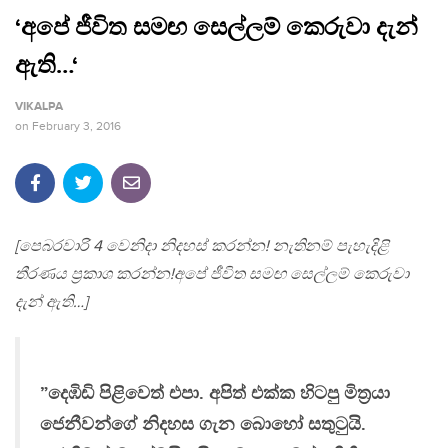
‘අපේ ජීවිත සමඟ සෙල්ලම් කෙරුවා දැන්
ඇති…‘
VIKALPA
on
February 3, 2016
[පෙබරවාරි 4 වෙනිදා නිදහස් කරන්න! නැතිනම් පැහැදිළි
තීරණය ප‍්‍රකාශ කරන්න!අපේ ජීවිත සමඟ සෙල්ලම් කෙරුවා
දැන් ඇති…]
”දෙඹිඩි පිළිවෙත් එපා. අපිත් එක්ක හිටපු මිත‍්‍රයා
ජෙනීවන්ගේ නිදහස ගැන බොහෝ සතුටුයි.