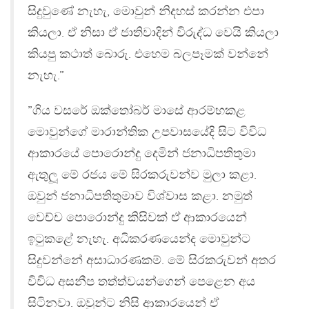
සිදුවුණේ නැහැ, මොවුන් නිදහස් කරන්න එපා
කියලා. ඒ නිසා ඒ ජාතිවාදින් විරුද්ධ වෙයි කියලා
කියපු කථාත් බොරු. එහෙම බලපෑමක් වන්නේ
නැහැ.”
”ගිය වසරේ ඔක්තෝබර් මාසේ ආරම්භකළ
මොවුන්ගේ මාරාන්තික උපවාසයේදි සිට විවිධ
ආකාරයේ පොරොන්දු දෙමින් ජනාධිපතිතුමා
ඇතුලූ මේ රජය මේ සිරකරුවන්ව මුලා කළා.
ඔවුන් ජනාධිපතිතුමාව විශ්වාස කළා. නමුත්
වෙච්ච පොරොන්දු කිසිවක් ඒ ආකාරයෙන්
ඉටුකළේ නැහැ. අධිකරණයෙන්ද මොවුන්ට
සිදුවන්නේ අසාධාරණකම්. මේ සිරකරුවන් අතර
විවිධ අසනීප තත්ත්වයන්ගෙන් පෙළෙන අය
සිටිනවා. ඔවුන්ට නිසි ආකාරයෙන් ඒ