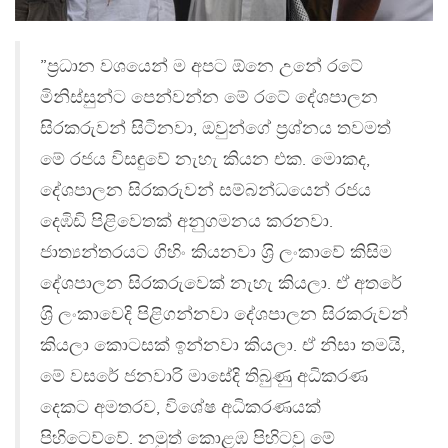
”ප‍්‍රධාන වශයෙන් ම අපට ඕනෙ උනේ රටේ
මිනිස්සුන්ට පෙන්වන්න මේ රටේ දේශපාලන
සිරකරුවන් සිටිනවා, ඔවුන්ගේ ප‍්‍රශ්නය තවමත්
මේ රජය විසඳුවේ නැහැ කියන එක. මොකද,
දේශපාලන සිරකරුවන් සම්බන්ධයෙන් රජය
දෙඹිඩි පිළිවෙතක් අනුගමනය කරනවා.
ජාත්‍යන්තරයට ගිහිං කියනවා ශ‍්‍රි ලංකාවේ කිසිම
දේශපාලන සිරකරුවෙක් නැහැ කියලා. ඒ අතරේ
ශ‍්‍රි ලංකාවෙදි පිළිගන්නවා දේශපාලන සිරකරුවන්
කියලා කොටසක් ඉන්නවා කියලා. ඒ නිසා තමයි,
මේ වසරේ ජනවාරි මාසේදි තිබුණු අධිකරණ
දෙකට අමතරව, විශේෂ අධිකරණයක්
පිහිටෙව්වේ. නමුත් කොළඹ පිහිටවු මේ