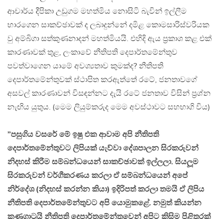
ආචාර්ය දීපිකා උඩුගම මහත්මිය නොසිටි බැවින් ඉල්ලීම
භාරගෙන සාකච්ඡාවක් ද ලබාදුන්නේ දමිළ කොමසාරිස්වරියක
වු අම්බිගා සත්කුණනාදන් මහත්මියයි. එහිදි ඇය ප‍්‍රකාශ කළ එක්
කාරණාවක් තුළ, ලංකාවේ නීතිපති දෙපාර්තමේන්තුව
පවත්වාගෙන යාමේ අවශ්‍යතාව කුමක්ද? නීතිපති
දෙපාර්තමේන්තුවක් ස්ථාපිත කරඇත්තේ රටේ, ජනතාවගේ
අසවල් කාරණාවන් විසඳන්නට දැයි රටේ ජනතාව විසින් ප‍්‍රශ්න
නැඟිය යුතුය. (මෙම ලියුම්කරුද මෙම අවස්ථාවට සහභාගි විය)
”පසුගිය වසරේ මේ ඉෂු එක ආවාම අපි නීතිපති
දෙපාර්තමේන්තුවට ලිපියක් යැව්වා දේශපාලන සිරකරුවන්
නිදහස් කිරීම සම්බන්ධයෙන් සාකච්ඡාවක් ඉල්ලලා. සියලූම
සිරකරුවන් වර්ගීකරණය කරලා ඒ සම්බන්ධයෙන් අපේ
නිර්දේශ (නිදහස් කරන්න කියා) ඉදිරිපත් කරලා තමයි ඒ ලිපිය
නීතිපති දෙපාර්තමේන්තුවට අපි යොමුකළේ. නමුත් කියන්න
කණගාටුයි නීතිපති දෙපාර්තමේන්තුවෙන් අපිට කිසිම පිළිතුරක්