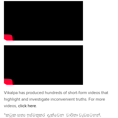
Vikalpa has produced hundreds of short-form videos that
highlight and investigate inconvenient truths. For more
videos,
click here
.
"කටුක සත්‍ය ඉස්මතුකර දැක්වෙන වාර්තා වැඩසටහන්,