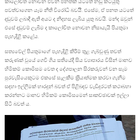
කාලෝචිත නොවන එවන් පනතක් යටතේ නඩු කටයුතු
පවත්වාගෙන යෑම නීති විරෝධි බවයිි. එසේම, ඒ පනත යටතේ
දඬුවම් ලබාදී ඇති අයට ද නිදහස ලැබිය යුතු බවයි. මන්ද ඔවුන්
එසේ දඬුවම් ලැබීම ද කාලෝචිත නොවන නිසායැයි පියතුමා
පැහැදිළි කළේය.
සත්‍යවේල් පියතුමාගේ පැහැදිළි කිරීම් තුළ ගැබ්වුණු තවත්
කරුණක් වුයේ ගෙවී ගිය සතියේදී සිය ව්‍යාපාරය විසින් මානව
හිමිකම් කොමිසම වෙත ද දේශපාලන සිරකරුවන් වන සෑම
පුරවැසියෙකුටම එකසේ සැලකීම ක‍්‍රියාත්මක කරවා ගැනීම
සඳහා ඉල්ලීමක් භාරදුන් බවත් ඒ පිළිබඳව වැඩිදුරටත් කථාබහා
කරන්නට මානව හිමිකම් කොමිසමෙන් සාකච්ඡාවක් ඉල්ලා
සිටී බවත් ය.