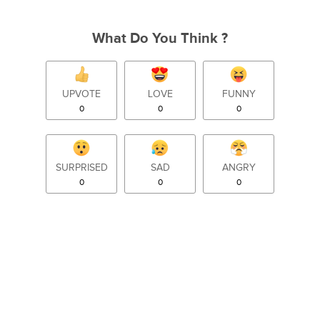
What Do You Think ?
UPVOTE
LOVE
FUNNY
0
0
0
SURPRISED
SAD
ANGRY
0
0
0