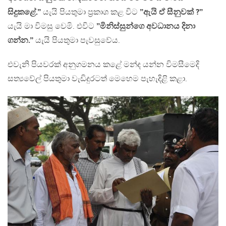
සිදුකළේ.”
යැයි පියතුමා ප‍්‍රකාශ කළ විට
”ඇයි ඒ සීනුවක් ?”
යැයි මා විමසු වෙමි. එවිට
”මිනිස්සුන්ගෙ අවධානය දිනා
ගන්න.”
යැයි පියතුමා පැවසුවේය.
එවැනි පියවරක් අනුගමනය කළේ මන්ද යන්න විමසීමෙදි
සත්‍යවේල් පියතුමා වැඩිදුරටත් මෙහෙම පැහැදිළි කළා.