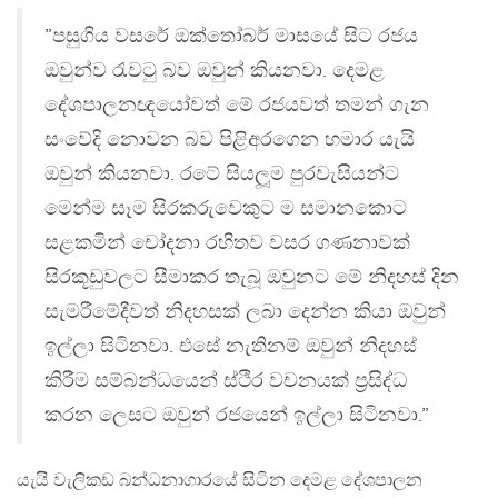
”පසුගිය වසරේ ඔක්තෝබර් මාසයේ සිට රජය
ඔවුන්ව රැවටු බව ඔවුන් කියනවා. දෙමළ
දේශපාලනඥයෝවත් මේ රජයවත් තමන් ගැන
සංවේදි නොවන බව පිළිඅරගෙන හමාර යැයි
ඔවුන් කියනවා. රටේ සියලූම පුරවැසියන්ට
මෙන්ම සෑම සිරකරුවෙකුට ම සමානකොට
සළකමින් චෝදනා රහිතව වසර ගණනාවක්
සිරකූඩුවලට සීමාකර තැබූ ඔවුනට මේ නිදහස් දින
සැමරීමේදීවත් නිදහසක් ලබා දෙන්න කියා ඔවුන්
ඉල්ලා සිටිනවා. එසේ නැතිනම් ඔවුන් නිදහස්
කිරීම සම්බන්ධයෙන් ස්ථිර වචනයක් ප‍්‍රසිද්ධ
කරන ලෙසට ඔවුන් රජයෙන් ඉල්ලා සිටිනවා.”
යැයි වැලිකඩ බන්ධනාගාරයේ සිටින දෙමළ දේශපාලන