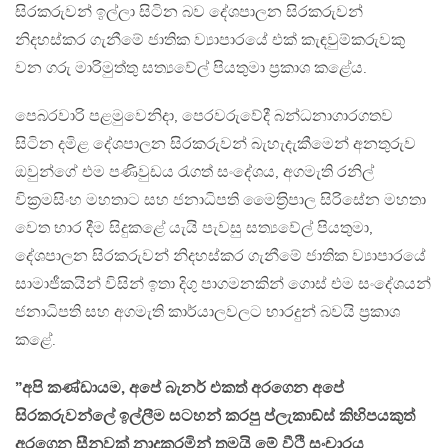
සිරකරුවන් ඉල්ලා සිටින බව දේශපාලන සිරකරුවන්
නිදහස්කර ගැනීමේ ජාතික ව්‍යාපාරයේ එක් කැඳවුම්කරුවකු
වන ගරු මාරිමුත්තු සත්‍යවේල් පියතුමා ප‍්‍රකාශ කළේය.
පෙබරවාරි පළමුවෙනිදා, පෙරවරුවේදී බන්ධනාගාරගතව
සිටින දමිළ දේශපාලන සිරකරුවන් බැහැදැකීමෙන් අනතුරුව
ඔවුන්ගේ එම පණිවුඩය රැගත් සංදේශය, අගමැති රනිල්
වික‍්‍රමසිංහ මහතාට සහ ජනාධිපති මෛත‍්‍රිපාල සිරිසේන මහතා
වෙත භාර දීම සිදුකළේ යැයි පැවසු සත්‍යවේල් පියතුමා,
දේශපාලන සිරකරුවන් නිදහස්කර ගැනීමේ ජාතික ව්‍යාපාරයේ
සාමාජීකයින් විසින් ඉතා දිගු පාගමනකින් ගොස් එම සංදේශයන්
ජනාධිපති සහ අගමැති කාර්යාලවලට භාරදුන් බවයි ප‍්‍රකාශ
කළේ.
”අපි කණ්ඩායම, අපේ බැනර් එකත් අරගෙන අපේ
සිරකරුවන්ලේ ඉල්ලීම සටහන් කරපු ප්ලැකාඞ්ස් කිහිපයකුත්
අරගෙන සීනුවක් නාදකරමින් තමයි මේ වීථි සංචාරය