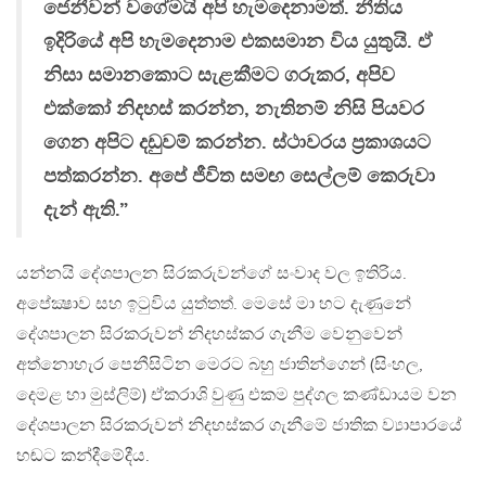
ජෙනීවන් වගේමයි අපි හැමදෙනාමත්. නීතිය
ඉදිරියේ අපි හැමදෙනාම එකසමාන විය යුතුයි. ඒ
නිසා සමානකොට සැළකීමට ගරුකර, අපිව
එක්කෝ නිදහස් කරන්න, නැතිනම් නිසි පියවර
ගෙන අපිට දඩුවම් කරන්න. ස්ථාවරය ප‍්‍රකාශයට
පත්කරන්න. අපේ ජීවිත සමඟ සෙල්ලම් කෙරුවා
දැන් ඇති.”
යන්නයි දේශපාලන සිරකරුවන්ගේ සංවාද වල ඉතිරිය.
අපේක්‍ෂාව සහ ඉටුවිය යුත්තත්. මෙසේ මා හට දැණුනේ
දේශපාලන සිරකරුවන් නිදහස්කර ගැනීම වෙනුවෙන්
අත්නොහැර පෙනීසිටින මෙරට බහු ජාතින්ගෙන් (සිංහල,
දෙමළ හා මුස්ලිම්) ඒකරාශි වුණු එකම පුද්ගල කණ්ඩායම වන
දේශපාලන සිරකරුවන් නිදහස්කර ගැනීමේ ජාතික ව්‍යාපාරයේ
හඬට කන්දීමේදීය.