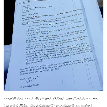
ජනාවරි මස 27 වෙනිදා මානව හිමිකම් කොමිසමට රැගෙන
ගිය මෙම ලිපිය, එම අවස්ථාවේදි කොමිසමේ සභාපතිනි