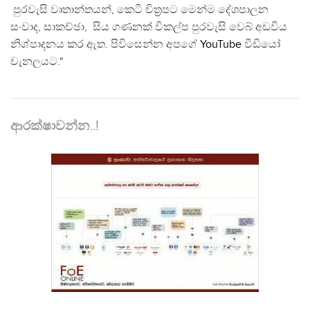
පුරවැසි වෘතාන්තයන්, කෙටි චිත්‍රපට මෙන්ම දේශපාලන
සංවාද, සාකච්ඡා, සිය ගණනක් විකල්ප පුරවැසි වෙබ් අඩවිය
නිශ්පාදනය කර ඇත. පිවිසෙන්න අපගේ
YouTube
වීඩියෝ
චැනලයට."
ආරක්ෂාවන්න..!