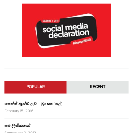
POPULAR
RECENT
සෙක්ස් ඇන්ඩ් ලව් – බ්‍රා සහ ‘ලේ’
February 15, 2016
සම ලිංගිකයෝ
September 9, 2013