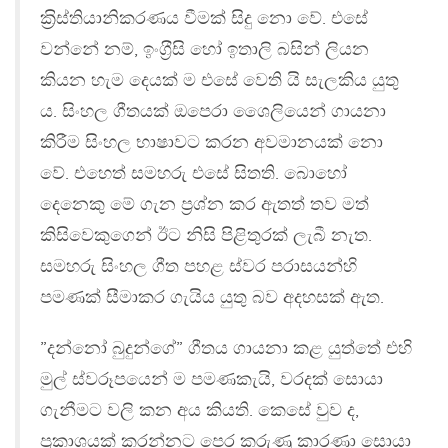
ක‍්‍රිස්තියානිකරණය වීමක් සිදු නො වේ. එසේ
වන්නේ නම්, ඉංග‍්‍රීසි හෝ ඉතාලි බසින් ලියන
කියන හැම දෙයක් ම එසේ වෙති යි සැලකිය යුතු
ය. සිංහල ගීතයක් ඔපෙරා ශෛලියෙන් ගායනා
කිරීම සිංහල භාෂාවට කරන අවමානයක් නො
වේ. එහෙත් සමහරු එසේ සිතති. බොහෝ
දෙනෙකු මේ ගැන ප‍්‍රශ්න කර ඇතත් තව මත්
කිසිවෙකුගෙන් ඊට නිසි පිළිතුරක් ලැබී නැත.
සමහරු සිංහල ගීත පහළ ස්වර පරාසයන්හි
පමණක් සීමාකර ගැයිය යුතු බව අදහසක් ඇත.
”දන්නෝ බුදුන්ගේ” ගීතය ගායනා කළ යුත්තේ එහි
මුල් ස්වරූපයෙන් ම පමණකැයි, වරදක් සොයා
ගැනීමට වලි කන අය කියති. කෙසේ වුව ද,
ප‍්‍රකාශයක් කරන්නට පෙර කරුණු කාරණා සොයා