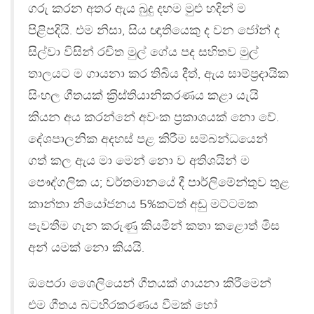
ගරු කරන අතර ඇය බුදු දහම මුළු හදින් ම
පිළිපදියි. එම නිසා, සිය ඥාතියෙකු ද වන ජෝන් ද
සිල්වා විසින් රචිත මුල් ගේය පද සහිතව මුල්
තාලයට ම ගායනා කර තිබිය දීත්, ඇය සාම්ප‍්‍රදායික
සිංහල ගීතයක් ක‍්‍රිස්තියානිකරණය කළා යැයි
කියන අය කරන්නේ අවංක ප‍්‍රකාශයක් නො වේ.
දේශපාලනික අදහස් පළ කිරීම සම්බන්ධයෙන්
ගත් කල ඇය මා මෙන් නො ව අතිශයින් ම
පෞද්ගලික ය; වර්තමානයේ දී පාර්ලිමේන්තුව තුළ
කාන්තා නියෝජනය 5%කටත් අඩු මට්ටමක
පැවතීම ගැන කරුණු කියමින් කතා කළොත් මිස
අන් යමක් නො කියයි.
ඔපෙරා ශෛලියෙන් ගීතයක් ගායනා කිරීමෙන්
එම ගීතය බටහිරකරණය වීමක් හෝ