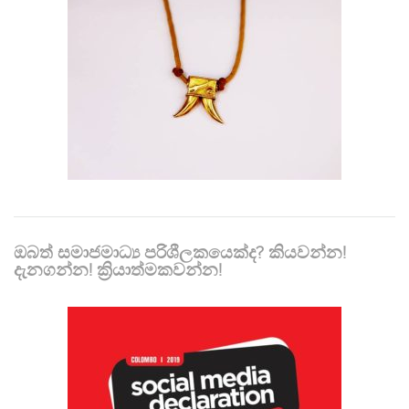
ඔබත් සමාජමාධ්‍ය පරිශීලකයෙක්ද? කියවන්න!
දැනගන්න! ක්‍රියාත්මකවන්න!