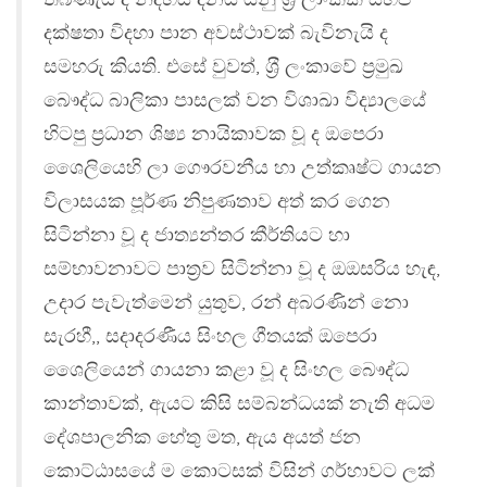
දක්ෂතා විදහා පාන අවස්ථාවක් බැවිනැයි ද
සමහරු කියති. එසේ වුවත්, ශ‍්‍රී ලංකාවේ ප‍්‍රමුඛ
බෞද්ධ බාලිකා පාසලක් වන විශාඛා විද්‍යාලයේ
හිටපු ප‍්‍රධාන ශිෂ්‍ය නායිකාවක වූ ද ඔපෙරා
ශෛලියෙහි ලා ගෞරවනීය හා උත්කෘෂ්ට ගායන
විලාසයක පූර්ණ නිපුණතාව අත් කර ගෙන
සිටින්නා වූ ද ජාත්‍යන්තර කීර්තියට හා
සම්භාවනාවට පාත‍්‍රව සිටින්නා වූ ද ඔඔසරිය හැඳ,
උදාර පැවැත්මෙන් යුතුව, රන් අබරණින් නො
සැරහී,, සදාදරණීය සිංහල ගීතයක් ඔපෙරා
ශෛලියෙන් ගායනා කළා වූ ද සිංහල බෞද්ධ
කාන්තාවක්, ඇයට කිසි සම්බන්ධයක් නැති අධම
දේශපාලනික හේතු මත, ඇය අයත් ජන
කොට්ඨාසයේ ම කොටසක් විසින් ගර්හාවට ලක්