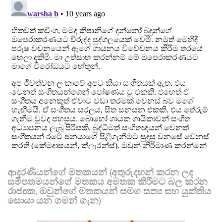
ආදරණීයන්ගේ මතකයන් (අතුරුදහන් කරන ලද
සමීපතමයන්ගේ මතකය අමතක කිරීමට බල කරන
රාජ්‍යක, ඔවුන්ගේ මතකයන් සමග සත්‍ය සහ යුක්තිය
සොයා යන ගමන් ගැන)