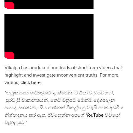
Vikalpa has produced hundreds of short-form videos that
highlight and investigate inconvenient truths. For more
videos,
click here
.
"කටුක සත්‍ය ඉස්මතුකර දැක්වෙන වාර්තා වැඩසටහන්,
පුරවැසි වෘතාන්තයන්, කෙටි චිත්‍රපට මෙන්ම දේශපාලන
සංවාද, සාකච්ඡා, සිය ගණනක් විකල්ප පුරවැසි වෙබ් අඩවිය
නිශ්පාදනය කර ඇත. පිවිසෙන්න අපගේ
YouTube
වීඩියෝ
චැනලයට."