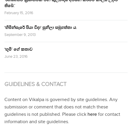
තිබේ.’
February 15, 2016
‘හිමින්සැරේ පියා විදා‘ සුනිලා සමුගත්තා ය.
September 9, 2013
‘භූමි’ ගේ කතාව
June 23, 2016
GUIDELINES & CONTACT
Content on Vikalpa is governed by site guidelines. Any
submission or comment that does not match these
guidelines is not published. Please click
here
for contact
information and site guidelines.