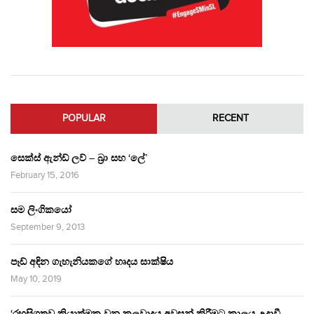
POPULAR
RECENT
සෙක්ස් ඇන්ඩ් ලව් – බ්‍රා සහ ‘ලේ’
February 15, 2016
සම ලිංගිකයෝ
September 9, 2013
පෑඩ් අඳින ගැහැනියකගේ හෘදය සාක්ෂිය
May 10, 2019
‘රහසිගතව ක්‍රියාත්මක වන කුලවාදය අවසන් කිරීමට කාලය උදාවී