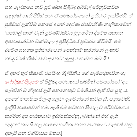
සහ ලෝකයේ නව ප්‍රවණතා පිළිබද අඹමල් රේනුවකවත්
දැනුමක් නැති පිරිස් පවා ඒ සම්බන්ධයෙන් ප්‍රතිචාර දැක්වීමයි. ඒ
ප්‍රතිචාර දැක්වීම කෙසේ ද යත් දෙරණ රෑපවාහිණි නාලිකාවෙන්
‘ගඩොල් භාග‘ වැනි ප්‍රචණ්ඩත්වය මුදාහරින ද්වේෂ සහගත
අපහාසාත්මක වාග්මාලා ද ප්‍රසිද්ධියේ ප්‍රචාරය කිරීමයි. මේ
ද්වේශ සහගත ප්‍රතිචාරයෙන් පෙන්නුම් කරන්නේ ලංකාව
තවදුරටත් ‘ශිෂ්ඨ සංවාදයකට‘ සුදුසු නොවන බව යි.!
ඒ අතර තුර කිෂාණි ජයසිංහ ශිල්පිනිය ගේ සැමියා(කාවිනංග)
ෆේස්බුක් පිටුවේ
ඒ පිළිබද සටහනක් තබමින් පවසන්නේ ‘අප
සැබවින් ම නිදහස් දැයි කෙනෙකුට විමතියක් ඇති විය යුතු ය.
අපගේ මානසික විලංගු ගලවා දැමෙන්නේ කවදා ද?. යනුවෙනි.
ඉංග්‍රීසි භාෂාවෙන් තබා ඇති එම සටහන සිංහල ට පරිවර්තනය
කරමින් අප පාඨකයාට ඉදිරිපත්කරනු ලබන්නේ එහි ඇති
වැදගත් කම සිංහල භාෂාව භාවිතා කරන පාඨකයට වැදගත් වනු
අතැයි යන විශ්වාසය මතය.
]