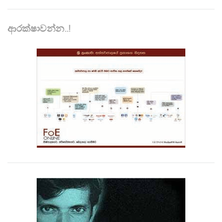
ආරක්ෂාවන්න..!