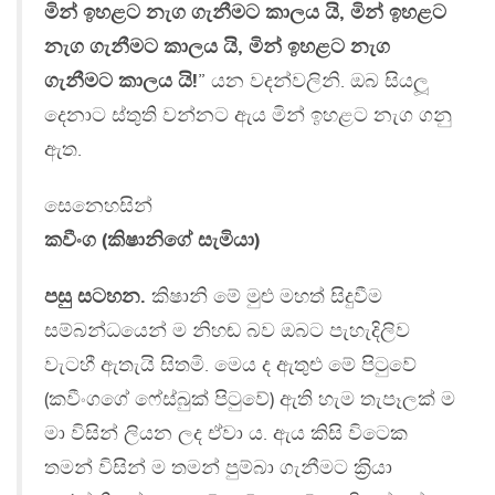
මින් ඉහළට නැග ගැනීමට කාලය යි, මින් ඉහළට
නැග ගැනීමට කාලය යි, මින් ඉහළට නැග
ගැනීමට කාලය යි!
” යන වදන්වලිනි. ඔබ සියලූ
දෙනාට ස්තුති වන්නට ඇය මින් ඉහළට නැග ගනු
ඇත.
සෙනෙහසින්
කවීංග (කිෂානිගේ සැමියා)
පසු සටහන.
කිෂානි මේ මුළු මහත් සිදුවීම
සම්බන්ධයෙන් ම නිහඬ බව ඔබට පැහැදිලිව
වැටහී ඇතැයි සිතමි. මෙය ද ඇතුළු මේ පිටුවේ
(කවීංගගේ ෆේස්බුක් පිටුවේ) ඇති හැම තැපෑලක් ම
මා විසින් ලියන ලද ඒවා ය. ඇය කිසි විටෙක
තමන් විසින් ම තමන් පුම්බා ගැනීමට ක‍්‍රියා