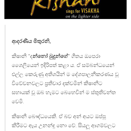
ආදරණීය මිතුරනි,
කිෂානි ”ද
න්නෝ බුදුන්ගේ
” ගීතය ඔපෙරා
ශෛලියෙන් ඉදිරිපත් කළා ය. ඒ සම්බන්ධයෙන්
එල්ල කෙරුණු අතිශයින් ම දේශපාලනීකරණය වූ
විවේචනවලට ප‍්‍රතිචාර දක්වමින් කිෂානිට
සහායක් වූ ඔබ හැමට බෙහෙවින් ම ස්තුතිවන්ත
වෙමි.
කිෂානි බෞද්ධයෙකි. ඒ බව අන් අයට ඔප්පු
කිරීමට ඇය උනන්දු නො වේ. සියලූ ආගම්වලට