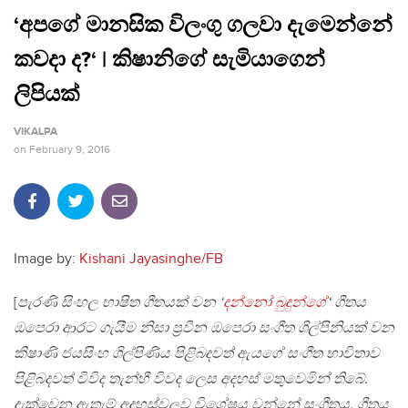
‘අපගේ මානසික විලංගු ගලවා දැමෙන්නේ
කවදා ද?‘ | කිෂානිගේ සැමියාගෙන්
ලිපියක්
VIKALPA
on
February 9, 2016
Image by:
Kishani Jayasinghe/FB
[
පැරණි සිංහල භාෂිත ගීතයක් වන ‘
දන්නෝ බුදුන්ගේ
‘ ගීතය
ඔපෙරා ආරට ගැයීම නිසා ප්‍රවීන ඔපෙරා සංගීත ශිල්පිනියක් වන
කිෂාණි ජයසිංහ ශිල්පිණිය පිළිබදවත් ඇයගේ සංගීත භාවිතාව
පිළිබදවත් විවිද තැන්හී විවද ලෙස අදහස් මතුවෙමින් තිබේ.
දැක්වෙන ඇතැම් අදහස්වලව විශේෂය වන්නේ සංගීතය, ගීතය