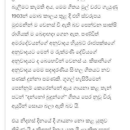
බැලීමට කැමති අය, මෙම ගීතය මුල් වරට ගැයුණු
1903න් මොබ කාලය තුළ දී එහි ස්වරූපය
මුළුමනින් ම වෙනස් වී ඇති බව පෙන්වන සාක්ෂි
රාශියක් ම බෙදාහදා ගෙන ඇත. පණ්ඩිත්
අමරදේවයන්ගේ අනුවාදය හියුබට් රාජපක්ෂගේ
අනුවාදයට මෙන් ම රුක්මණී දේවියගේ
අනුවාදයට ද බෙහෙවින් වෙනස් ය. කිෂානිගේ
අනුවාදය මෙම සදාදරණීය සිංහල ගීතයට නව
පණක් දුන්නා පමණකි. ගූගල් හැසිරීමෙන්
පෙන්නුම් කෙරෙන්නේ ඇය ගායනා කළ තැන්
පටන් ”දන්නෝ බුදුන්ගේ” ගීතය පෙර නුවූ විරූ
අයුරින් සොයා බලා ඇති බව යි.
එය නිදහස් දිනයේ දී ගායනා නො කළ යුතුව
තිබිණැයි ද නිදහස් දිනය යනු ශ‍්‍රී ලාංකික සහජ