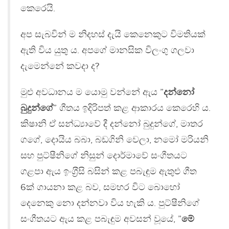
කෙරෙයි.
අප සැබවින් ම නිදහස් දැයි කෙනෙකුට විමතියක්
ඇති විය යුතු ය. අපගේ මානසික විලංගු ගලවා
දැමෙන්නේ කවදා ද?
මුළු අවධානය ම යොමු වන්නේ ඇය ”
දන්නෝ
බුදුන්ගේ
” ගීතය ඉදිරිපත් කළ ආකාරය කෙරෙහි ය.
කිෂානි ඒ සන්ධ්‍යාවේ දී දන්නෝ බුදුන්ගේ, මාතර
ගගේ, දොයිය බබා, බඩගිනි වෙලා, නමෝ මරියනි
සහ පුට්ෂීනිගේ නිසුන් දොර්මාවේ සංගීතයට
ගළපා ඇය ඉංග‍්‍රීසි බසින් කළ පබැඳුම ඇතුළු ගීත
6ක් ගායනා කළ බව, සමහර විට බොහෝ
දෙනෙකු නො දන්නවා විය හැකි ය. පුට්ෂීනිගේ
සංගීතයට ඇය කළ පබැඳුම අවසන් වූයේ, ”
මේ