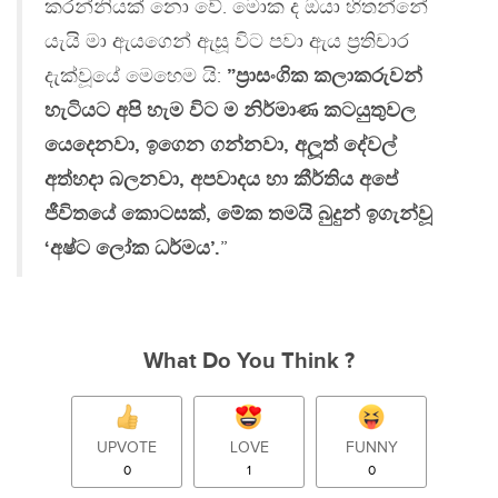
කරන්නියක් නො වේ. මොක ද ඔයා හිතන්නේ
යැයි මා ඇයගෙන් ඇසූ විට පවා ඇය ප‍්‍රතිචාර
දැක්වූයේ මෙහෙම යි:
”ප‍්‍රාසංගික කලාකරුවන්
හැටියට අපි හැම විට ම නිර්මාණ කටයුතුවල
යෙදෙනවා, ඉගෙන ගන්නවා, අලූත් දේවල්
අත්හදා බලනවා, අපවාදය හා කීර්තිය අපේ
ජීවිතයේ කොටසක්, මේක තමයි බුදුන් ඉගැන්වූ
‘අෂ්ට ලෝක ධර්මය’.
”
What Do You Think ?
UPVOTE
LOVE
FUNNY
0
1
0