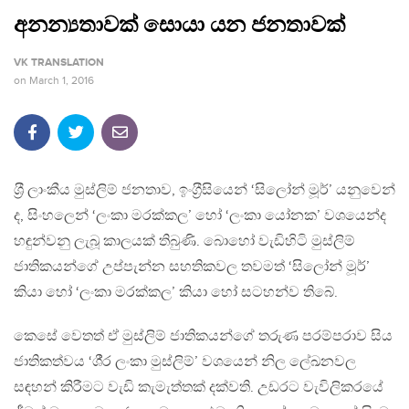
අනන්‍යතාවක් සොයා යන ජනතාවක්
VK TRANSLATION
on
March 1, 2016
ශ‍්‍රී ලාංකීය මුස්ලිම් ජනතාව, ඉංග‍්‍රීසියෙන් ‘සිලෝන් මූර්’ යනුවෙන්
ද, සිංහලෙන් ‘ලංකා මරක්කල’ හෝ ‘ලංකා යෝනක’ වශයෙන්ද
හඳුන්වනු ලැබූ කාලයක් තිබුණි. බොහෝ වැඩිහිටි මුස්ලිම්
ජාතිකයන්ගේ උප්පැන්න සහතිකවල තවමත් ‘සිලෝන් මූර්’
කියා හෝ ‘ලංකා මරක්කල’ කියා හෝ සටහන්ව තිබේ.
කෙසේ වෙතත් ඒ මුස්ලිම් ජාතිකයන්ගේ තරුණ පරම්පරාව සිය
ජාතිකත්වය ‘ශී‍්‍ර ලංකා මුස්ලිම්’ වශයෙන් නිල ලේඛනවල
සඳහන් කිරීමට වැඩි කැමැත්තක් දක්වති. උඩරට වැවිලිකරයේ