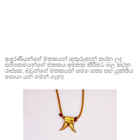
ආදරණීයන්ගේ මතකයන් (අතුරුදහන් කරන ලද
සමීපතමයන්ගේ මතකය අමතක කිරීමට බල කරන
රාජ්‍යක, ඔවුන්ගේ මතකයන් සමග සත්‍ය සහ යුක්තිය
සොයා යන ගමන් ගැන)