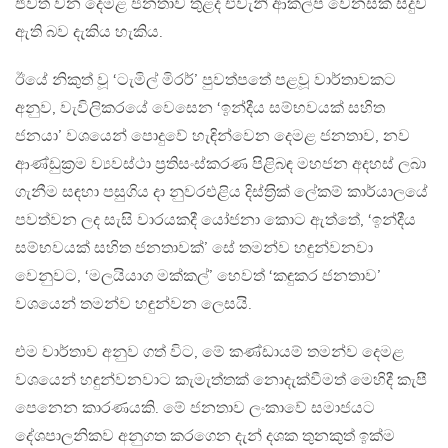
ජීවත් වන දෙමළ ජනතාව තුළද එවැනි ආකල්ප වෙනසක් සිදුව
ඇති බව දැකිය හැකිය.
ඊයේ නිකුත් වූ ‘ටැමිල් මිරර්’ පුවත්පතේ පළවූ වාර්තාවකට
අනුව, වැවිලිකරයේ වෙසෙන ‘ඉන්දීය සම්භවයක් සහිත
ජනයා’ වශයෙන් පොදුවේ හැඳින්වෙන දෙමළ ජනතාව, නව
ආණ්ඩුක‍්‍රම ව්‍යවස්ථා ප‍්‍රතිසංස්කරණ පිළිබඳ මහජන අදහස් ලබා
ගැනීම සඳහා පසුගිය දා නුවරඑළිය දිස්ත‍්‍රික් ලේකම් කාර්යාලයේ
පවත්වන ලද සැසි වාරයකදී යෝජනා කොට ඇත්තේ, ‘ඉන්දීය
සම්භවයක් සහිත ජනතාවක්’ සේ තමන්ව හඳුන්වනවා
වෙනුවට, ‘මලයියාග මක්කල්’ හෙවත් ‘කඳුකර ජනතාව’
වශයෙන් තමන්ව හඳුන්වන ලෙසයි.
එම වාර්තාව අනුව ගත් විට, මේ කණ්ඩායම් තමන්ව දෙමළ
වශයෙන් හඳුන්වනවාට කැමැත්තක් නොදැක්වීමත් මෙහිදී කැපී
පෙනෙන කාරණයකි. මේ ජනතාව ලංකාවේ සමාජයට
දේශපාලනිකව අනුගත කරගෙන දැන් දශක තුනකුත් ඉක්ම