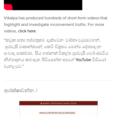
Vikalpa has produced hundreds of short-form videos that
highlight and investigate inconvenient truths. For more
videos,
click here
.
"කටුක සත්‍ය ඉස්මතුකර දැක්වෙන වාර්තා වැඩසටහන්,
පුරවැසි වෘතාන්තයන්, කෙටි චිත්‍රපට මෙන්ම දේශපාලන
සංවාද, සාකච්ඡා, සිය ගණනක් විකල්ප පුරවැසි වෙබ් අඩවිය
නිශ්පාදනය කර ඇත. පිවිසෙන්න අපගේ
YouTube
වීඩියෝ
චැනලයට."
ආරක්ෂාවන්න..!