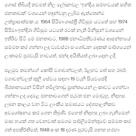
ගොස් තිබියදී තවමත් නිල ලේඛනවල ‘ඉන්දීය සම්භවයක් සහිත
ජනතාවක්’ වශයෙන් හඳුන්වනු ලැබීම ඇත්තෙන්ම
උත්ප‍්‍රාසාත්මක ය. 1964 සිරිමා-ශාස්ත‍්‍රී ගිවිසුම යටතේ සහ 1974
සිරිමා-ඉන්දිරා ගිවිසුම යටතේ රටක් නැති මිනිසුන් වශයෙන්
ඉතිරිව සිටි මේ ජනතාවට, 1988 ජනාධිපතිවරණය ආසන්නයේ
සම්මත කර ගන්නා ලද ව්‍යවස්ථා සංශෝධන දෙකක් මාර්ගයෙන්
ලංකාවේ පුරවැසි භාවයත්, ඡන්ද අයිතියත් ලබා දෙන ලදි.
පළමුව තමන්ගේ කෝපි වගාවන්වලත්, ඊළඟට තේ සහ රබර්
වගාවන්වලත් කුලී සේවය සඳහා 19 වැනි සියවසේදී
බි‍්‍රතාන්‍යයන් විසින් තමිල්නාඩු ප‍්‍රාන්තයෙන් ලංකාවට ගෙන්වා
ගන්නා ලද දෙමළ ජනතාවගෙන් පැවත එන මොවුහූ, නිදහස
ලබන කාලය වන විට ලාංකීය සමාජයට දේශපාලනිකව
අවශෝෂනය කර ගෙන තිබුණි. එහෙත් නිදහස ලබා ගැනීමෙන්
මාස හයක් ගත වෙනවාත් සමගම පාර්ලිමේන්තුවේ සම්මත කර
ගත් අපකීර්තිමත්, 1948 අංක 18 දරණ පුරවැසි පනත හරහා