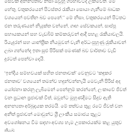
සේවක අනන්‍යතාව නිසා ඔවුහූ ගර්හාවටද ලක්වෙති. මේ
හේතු, වතුකරයෙන් පිටස්තර රැකියා සොයා ගැනීමේ බාධක
වශයෙන් පවතින බව පෙනේ.’’ මේ නිසා, වතුකරයෙන් පිටතට
එන තරුණයන් නියුක්ත වන්නේ, ගෘහ සේවකයන්, සාප්පු
සහායකයන් සහ වැඩබිම් කම්කරුවන් ආදී පහළ රැකියාවලයි.
රියැදුරන් සහ යාන්ත‍්‍රික නියමුවන් වැනි අර්ධ-පුහුණු රැුකියාවන්
ලබා ගන්නේද ඉතා සුළු පිරිසක් පමණක් බව වාර්තාව වැඩි
දුරටත් පෙන්වා දෙයි.
‘ඉන්දීය සම්භවයක් සහිත ජනතාවක්’ වෙනුවට ‘කඳුකර
ජනතාව’ වශයෙන් තමන්ව හඳුන්වන්නැයි මෙවැනි පිරිස් අද
යෝජනා කරනු ලැබීමෙන් පෙන්නුම් කරන්නේ, ලංකාවේ ජිවත්
වන ප‍්‍රධාන ප‍්‍රජාවක් වීත්, ඔවුන්ට මුහුණදීමට සිදුව ඇති
අනන්‍යතා අර්බුදයක තරමයි. මේ තත්වය තුළ රටේ ජීවත් වන
අනිත් ප‍්‍රජාවන් මොවුන්ට ශ‍්‍රී ලාංකීය සමාජය තුළට
අවශෝෂනය වීම සඳහා අවශ්‍ය හැම උපකාරයක්ම කළ යුතුව
තිබේ.