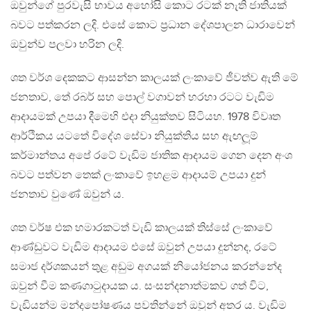
ඔවුන්ගේ පුරවැසි භාවය අහෝසි කොට රටක් නැති ජාතියක්
බවට පත්කරන ලදි. එසේ කොට ප‍්‍රධාන දේශපාලන ධාරාවෙන්
ඔවුන්ව පලවා හරින ලදි.
ශත වර්ශ දෙකකට ආසන්න කාලයක් ලංකාවේ ජීවත්ව ඇති මේ
ජනතාව, තේ රබර් සහ පොල් වගාවන් හරහා රටට වැඩිම
ආදායමක් උපයා දීමෙහි එදා නියුක්තව සිටියහ. 1978 විවෘත
ආර්ථිකය යටතේ විදේශ සේවා නියුක්තිය සහ ඇඟලූම්
කර්මාන්තය අපේ රටේ වැඩිම ජාතික ආදායම ගෙන දෙන අංශ
බවට පත්වන තෙක් ලංකාවේ ඉහළම ආදායම් උපයා දුන්
ජනතාව වුණේ ඔවුන් ය.
ශත වර්ෂ එක හමාරකටත් වැඩි කාලයක් තිස්සේ ලංකාවේ
ආණ්ඩුවට වැඩිම ආදායම එසේ ඔවුන් උපයා දුන්නද, රටේ
සමාජ දර්ශකයන් තුළ අඩුම අගයක් නියෝජනය කරන්නේද
ඔවුන් වීම කණගාටුදායක ය. සංසන්දනාත්මකව ගත් විට,
වැඩියන්ම මන්දපෝෂණය පවතින්නේ ඔවුන් අතර ය. වැඩිම