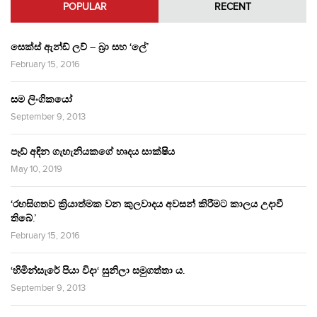
POPULAR
RECENT
සෙක්ස් ඇන්ඩ් ලව් – බ්‍රා සහ ‘ලේ’
February 15, 2016
සම ලිංගිකයෝ
September 9, 2013
පෑඩ් අඳින ගැහැනියකගේ හෘදය සාක්ෂිය
May 10, 2019
‘රහසිගතව ක්‍රියාත්මක වන කුලවාදය අවසන් කිරීමට කාලය උදාවී
තිබේ.’
February 15, 2016
‘හිමින්සැරේ පියා විදා‘ සුනිලා සමුගත්තා ය.
September 9, 2013