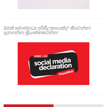
ඔබත් සමාජමාධ්‍ය පරිශීලකයෙක්ද? කියවන්න!
දැනගන්න! ක්‍රියාත්මකවන්න!