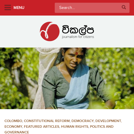
S
Search
MENU
k
for:
i
p
t
o
m
a
i
n
c
o
n
t
e
n
COLOMBO
,
CONSTITUTIONAL REFORM
,
DEMOCRACY
,
DEVELOPMENT,
t
ECONOMY
,
FEATURED ARTICLES
,
HUMAN RIGHTS
,
POLITICS AND
GOVERNANCE