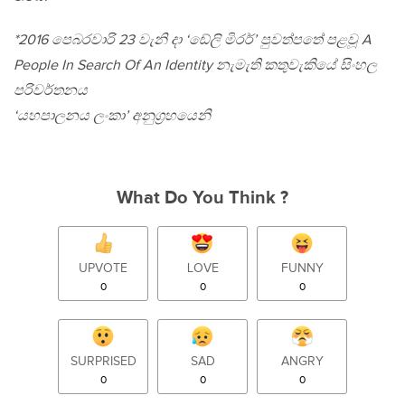
*2016 පෙබරවාරි 23 වැනි දා ‘ඬේලි මිරර්’ පුවත්පතේ පළවූ A
People In Search Of An Identity නැමැති කතුවැකියේ සිංහල
පරිවර්තනය
‘යහපාලනය ලංකා’ අනුග‍්‍රහයෙනි
What Do You Think ?
UPVOTE
LOVE
FUNNY
0
0
0
SURPRISED
SAD
ANGRY
0
0
0