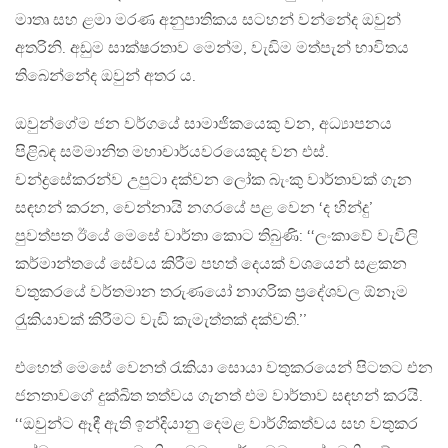
මාතෘ සහ ළමා මරණ අනුපාතිකය සටහන් වන්නේද ඔවුන්
අතරිනි. අඩුම සාක්ෂරතාව මෙන්ම, වැඩිම මත්පැන් භාවිතය
තිබෙන්නේද ඔවුන් අතර ය.
ඔවුන්ගේම ජන වර්ගයේ සාමාජිකයෙකු වන, අධ්‍යාපනය
පිළිබඳ සම්මානිත මහාචාර්යවරයෙකුද වන එස්.
චන්ද්‍රසේකරන්ව උපුටා දක්වන ලෝක බැංකු වාර්තාවක් ගැන
සඳහන් කරන, චෙන්නායි නගරයේ පළ වෙන ‘ද හින්දු’
පුවත්පත ඊයේ මෙසේ වාර්තා කොට තිබුණි: ‘‘ලංකාවේ වැවිලි
කර්මාන්තයේ සේවය කිරීම පහත් දෙයක් වශයෙන් සළකන
වතුකරයේ වර්තමාන තරුණයෝ නාගරික ප‍්‍රදේශවල ඕනෑම
රැුකියාවක් කිරීමට වැඩි කැමැත්තක් දක්වති.’’
එහෙත් මෙසේ වෙනත් රැකියා සොයා වතුකරයෙන් පිටතට එන
ජනතාවගේ දුක්ඛිත තත්වය ගැනත් එම වාර්තාව සඳහන් කරයි.
‘‘ඔවුන්ට ඈඳී ඇති ඉන්දියානු දෙමළ වාර්ගිකත්වය සහ වතුකර