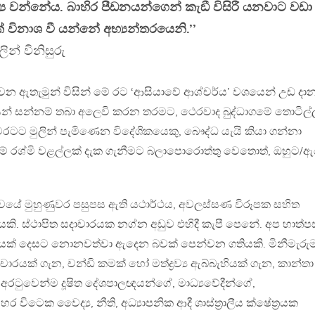
්‍ය වන්නේය. බාහිර පීඩනයන්ගෙන් කැඞී විසිරී යනවාට වඩා
විනාශ වී යන්නේ අභ්‍යන්තරයෙනි.’’
ලින් විනිසුරු
න ඇතැමුන් විසින් මේ රට ‘ආසියාවේ ආශ්චර්ය’ වශයෙන් උඩ දා
් සන්නම් තබා අලෙවි කරන තරමට, ථෙරවාද බුද්ධාගමේ තොටිල්
ට මුලින් පැමිණෙන විදේශිකයෙකු, බෞද්ධ යැයි කියා ගන්නා
ම් රශ්මි වළල්ලක් දැක ගැනීමට බලාපොරොත්තු වෙතොත්, ඔහුට/
ාවයේ මුහුණුවර පසුපස ඇති යථාර්ථය, අවලස්සණ විරූපක සහිත
ි. ස්ථාපිත සදාචාරයක නග්න අඩුව එහිදී කැපී පෙනේ. අප හාත්ප
නියක් දෙසට නොනවත්වා ඇදෙන බවක් පෙන්වන ගතියකි. මිනීමැරුම
පචාරයක් ගැන, චන්ඩි කමක් හෝ මත්ද්‍රව්‍ය ඇබ්බැහියක් ගැන, කාන්තා
අරටුවෙන්ම දූෂිත දේශපාලඥයන්ගේ, මාධ්‍යවේදීන්ගේ,
ටෙක වෛද්‍ය, නීති, අධ්‍යාපනික ආදී ශාස්ත‍්‍රාලීය ක්ෂේත‍්‍රයක