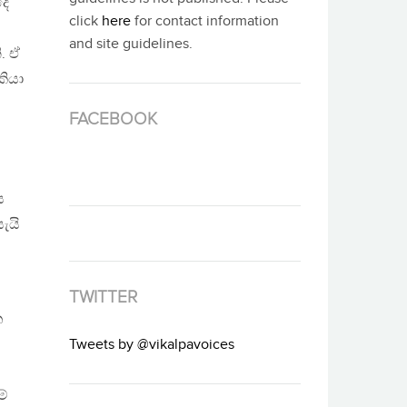
දේ
click
here
for contact information
and site guidelines.
. ඒ
කියා
FACEBOOK
ය
ැයි
TWITTER
ත
Tweets by @vikalpavoices
මේ