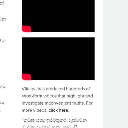
න්
ීවන
 ය.
ංගම
Vikalpa has produced hundreds of
short-form videos that highlight and
 මේ
investigate inconvenient truths. For
more videos,
click here
.
.
"කටුක සත්‍ය ඉස්මතුකර දැක්වෙන
වාර්තා වැඩසටහන්, පුරවැසි