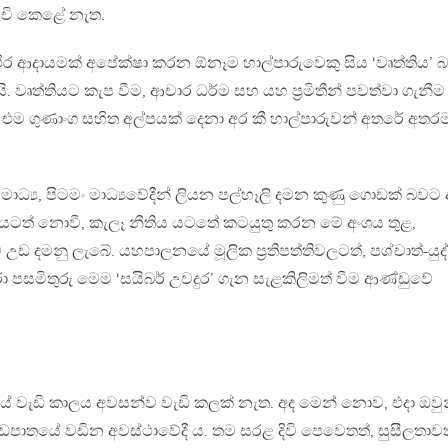
ච්චි කෙළේ නැත.
ථිර ආදායමක් අපේක්ෂා කරන ඕනෑම හාල්පාරුවෙකු සිය ‘වෘත්තිය’ 
 වෘත්තියට කැප වීම, ආචාර ධර්ම සහ යහ ප‍්‍රමිතීන් පවත්වා ගැනීම
. එම ගුණාංග සහිත අල්පයක් දෙනා අර කී හාල්පාරුවන් අතරේ අතර
ධ්‍ය, පිටමං මාධ්‍යවේදීන් ලියන පල්හෑලි දමන කුණු ගොඩක් බවට 
 යටත් නොවී, කැලෑ නීතිය යටතේ කටයුතු කරන මේ අංශය තුළ,
 උඩ දමනු ලැබේ. යහපාලනයේ මූලික ප‍්‍රතිපත්තිවලටත්, පශ්චාත්-යුද
රා පසමිතුරු මෙම ‘සයිබර් උවදුර’ ගැන සැළකිලිමත් වීම ආණ්ඩුවේ
යේ වැඩි කාලය අවසන්ව වැඩි කලක් නැත. අද මෙන් නොව, එදා ඔවු
ඩපාතයේ වඩින අවස්ථාවේදී ය. තම සරළ දිවි පෙවෙතත්, සුසීලතාවත