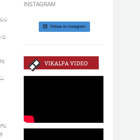
INSTAGRAM
බවට
Follow on Instagram
මංව
අද
්ධ
න්ව
්