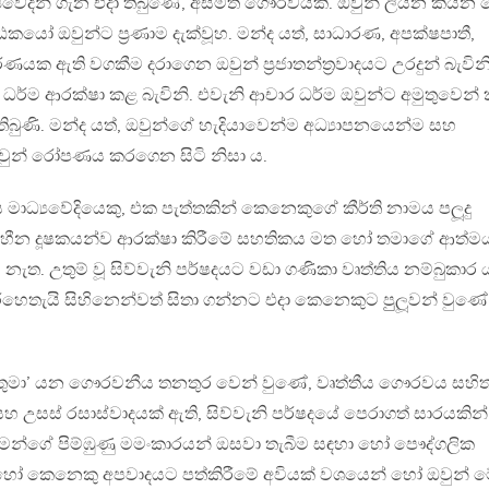
ධ්‍යවේදීන් ගැන එදා තිබුණේ, අසීමිත ගෞරවයකි. ඔවුන් ලියන කියන 
කයෝ ඔවුන්ට ප‍්‍රණාම දැක්වූහ. මන්ද යත්, සාධාරණ, අපක්ෂපාතී,
යක ඇති වගකීම දරාගෙන ඔවුන් ප‍්‍රජාතන්ත‍්‍රවාදයට උරදුන් බැවිනි
 ධර්ම ආරක්ෂා කළ බැවිනි. එවැනි ආචාර ධර්ම ඔවුන්ට අමුතුවෙන් 
තිබුණි. මන්ද යත්, ඔවුන්ගේ හැදියාවෙන්ම අධ්‍යාපනයෙන්ම සහ
වුන් රෝපණය කරගෙන සිටි නිසා ය.
 මාධ්‍යවේදියෙකු, එක පැත්තකින් කෙනෙකුගේ කීර්ති නාමය පලූදු
ිහීන දූෂකයන්ව ආරක්ෂා කිරීමේ සහතිකය මත හෝ තමාගේ ආත්ම
ේ නැත. උතුම් වූ සිව්වැනි පර්ෂදයට වඩා ගණිකා වෘත්තිය නම්බුකාර ය
ිහෙතැයි සිහිනෙන්වත් සිතා ගන්නට එදා කෙනෙකුට පුුලූවන් වුණේ
ෘතුමා’ යන ගෞරවනීය තනතුර වෙන් වුණේ, වෘත්තීය ගෞරවය සහි
සහ උසස් රසාස්වාදයක් ඇති, සිව්වැනි පර්ෂදයේ පෙරාගත් සාරයකින්
තමන්ගේ පිම්ඹුණු මමංකාරයන් ඔසවා තැබීම සඳහා හෝ පෞද්ගලික
හෝ කෙනෙකු අපවාදයට පත්කිරීමේ අවියක් වශයෙන් හෝ ඔවුන් 