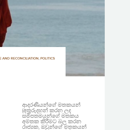
E AND RECONCILIATION
,
POLITICS
ආදරණීයන්ගේ මතකයන්
(අතුරුදහන් කරන ලද
සමීපතමයන්ගේ මතකය
අමතක කිරීමට බල කරන
රාජ්‍යක, ඔවුන්ගේ මතකයන්