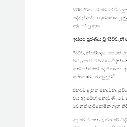
ධර්මද්වීපයක් මෙසේ විය යුත
දේවල් දන්නා භූමදානය වූ බ
ඇඹරෙනු ඇත.
ඉස්සර පූජණීය වූ ‘සිව්වැනි 
‘සිව්වැනි පර්ෂදය’ හෙවත් මා
මට, අප වන් මාධ්‍යවේදීන
ඇත්තේ මහත් දොම්නසකි: අද 
අතීතකාමයම අවුලූවයි.
එතරම් ඈතක නොවන, සුවිනීත 
එය අද මෙන් නොවුණි. මේ ග
වෙනත් පාරිතෝෂික ගැන කිස
අද මෙන් නොව, එදා මේ විද