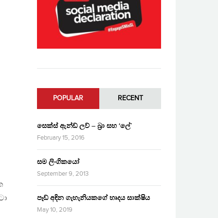
POPULAR
RECENT
සෙක්ස් ඇන්ඩ් ලව් – බ්‍රා සහ ‘ලේ’
February 15, 2016
සම ලිංගිකයෝ
September 9, 2013
ත
ටා
පෑඩ් අඳින ගැහැනියකගේ හෘදය සාක්ෂිය
May 10, 2019