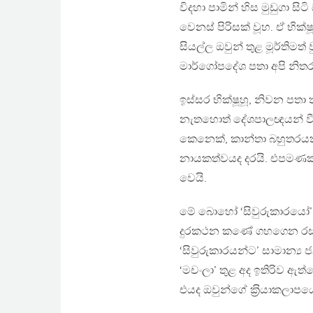
විදහා පාමින් හිස මුඩුගා 
වෙනස් පිරිසක් වූහ. ඒ භික්ෂ
සියල්ල ඔවුන් තුළ මූර්තිමත්
මාර්ගෝපදේශ පතා අපි නිතර 
ඉස්සර භික්ෂූහූ, නිවන පත
නැතහොත් දේශපාලඥයන් වීමට
කෙනෙක්, කාන්තා බහුතරයකග
නායකත්වයද දරයි. එපමණක
වෙයි.
මේ බොහෝ ‘සිවුරුකාරයෝ’ 
දුරකථන කණේ ගහගෙන රස්තිය
‘සිවුරුකාරයන්ට’ සාමාන්‍ය
‘මචංලා’ තුළ අද ඉතිරිව ඇ
එයද ඔවුන්ගේ ක‍්‍රියාකලාපයෙන