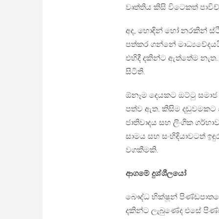
වෘත්තිය කිසි විටෙකත් පාවි
අද, හොඳින් හෝ නරකින් ස්
පත්කර ගන්නේ මාධ්‍යවේදයයි.
එහිදී දකින්ට ඇත්තේම නැත
සිටිති.
ඕනෑම දෙයකට ඔට්ටු සමාජ මා
පත්ව ඇත. කිසිම දඬුවමකට
ජාතිවාදය සහ ලිංගික ගර්හාව
සාමය සහ සංහිඳියාවටත් ඉඳු
වගකීමකි.
ආගමේ දුශ්ශීලයෝ
බෞද්ධ භික්ෂූන් පිණ්ඩපාත
දකින්ට ලැබුණේද එසේ පිණ්