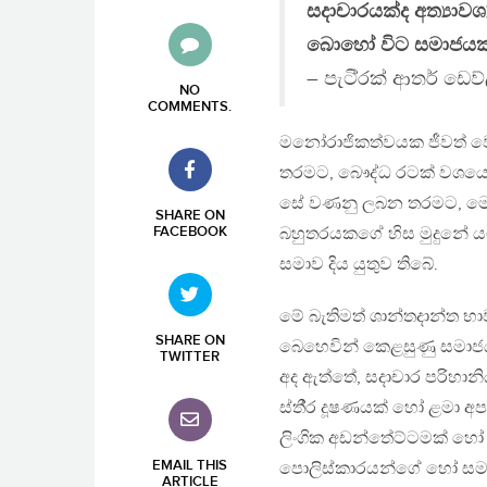
සදාචාරයක්ද අත්‍යාවශ
බොහෝ විට සමාජයක් 
– පැටි‍්‍රක් ආතර් ඩෙව්
NO
COMMENTS
.
මනෝරාජිකත්වයක ජීවත් වෙ
තරමට, බෞද්ධ රටක් වශයෙන
සේ වණනු ලබන තරමට, මෙරට
SHARE ON
FACEBOOK
බහුතරයකගේ හිස මුදුනේ ය
සමාව දිය යුතුව තිබේ.
මේ බැතිමත් ශාන්තදාන්ත භ
SHARE ON
බෙහෙවින් කෙළසුණු සමාජයක
TWITTER
අද ඇත්තේ, සදාචාර පරිහා
ස්තී‍්‍ර දූෂණයක් හෝ ළමා අ
ලිංගික අඩන්තේට්ටමක් හෝ 
EMAIL THIS
පොලිස්කාරයන්ගේ හෝ සමහර වි
ARTICLE