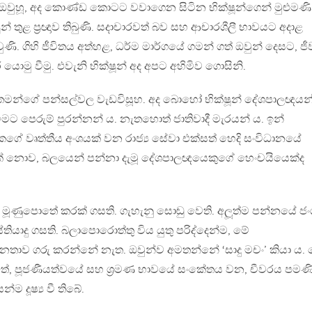
සිටි ඔවුහූ, අද කොණ්ඩ කොටට වවාගෙන සිටින භික්ෂූන්ගෙන් මුළුමණි
ූන් තුළ ප‍්‍රඥාව තිබුණි. සදාචාරවත් බව සහ ආචාරශීලී භාවයට අදාළ
 වුණි. ගිහි ජීවිතය අත්හළ, ධර්ම මාර්ගයේ ගමන් ගත් ඔවුන් දෙසට, ජ
යොමු වීමු. එවැනි භික්ෂූන් අද අපට අහිමිව ගොසිනි.
ා තමන්ගේ පන්සල්වල වැඩවිසූහ. අද බොහෝ භික්ෂූන් දේශපාලඥයන්
 පෙරුම් පුරන්නන් ය. නැතහොත් ජාතිවාදී මැරයන් ය. ඉන්
ේ වෘත්තීය අංශයක් වන රාජ්‍ය සේවා එක්සත් හෙදි සංවිධානයේ
් නොව, බලයෙන් පන්නා දැමූ දේශපාලඥයෙකුගේ හෙංචයියෙක්ද
මූණුපොතේ කරක් ගසති. ගැහැනු සොඬු වෙති. අලූත්ම පන්නයේ ජ
ාදු ගසති. බලාපොරොත්තු විය යුතු පරිද්දෙන්ම, මේ
 ජනතාව ගරු කරන්නේ නැත. ඔවුන්ව අමතන්නේ ‘සාදු මචං’ කියා ය.
ත්තේ, පූජණීයත්වයේ සහ ශ‍්‍රමණ භාවයේ සංකේතය වන, චීවරය පමණි
්ම දූෂ්‍ය වී තිබේ.