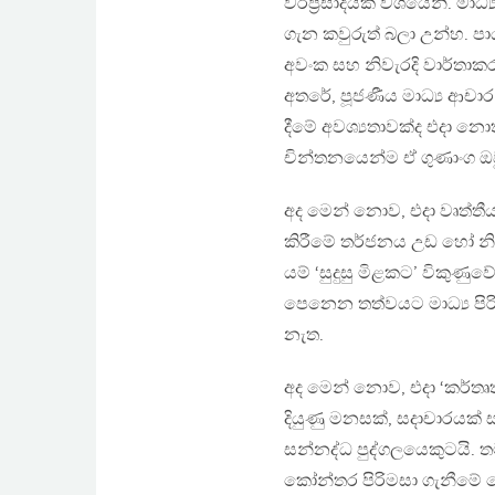
වරප‍්‍රසාදයක් වශයෙනි. මා
ගැන කවුරුත් බලා උන්හ. පාඨ
අවංක සහ නිවැරදි වාර්තාකරණ
අතරේ, පූජණීය මාධ්‍ය ආචාර
දීමේ අවශ්‍යතාවක්ද එදා නො
චින්තනයෙන්ම ඒ ගුණාංග ඔ
අද මෙන් නොව, එදා වෘත්තීය
කිරීමේ තර්ජනය උඩ හෝ න
යම් ‘සුදුසු මිළකට’ විකුණුව
පෙනෙන තත්වයට මාධ්‍ය පිර
නැත.
අද මෙන් නොව, එදා ‘කර්ත
දියුණු මනසක්, සදාචාරයක් 
සන්නද්ධ පුද්ගලයෙකුටයි. 
කෝන්තර පිරිමසා ගැනීමේ 