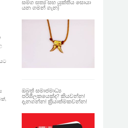
සමග සත්‍ය සහ යුක්තිය සොයා
යන ගමන් ගැන)
න
ල
ඇයට
ඔබත් සමාජමාධ්‍ය
ස
පරිශීලකයෙක්ද? කියවන්න!
ක්,
දැනගන්න! ක්‍රියාත්මකවන්න!