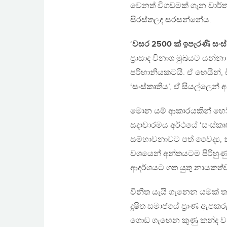
වෙනත් විගඩමක් ගැන වාර්ත
සිරස්තලද සරසන්නේය.
‘
වසර 2500 ක් ඉපැරණි සංස්
ප‍්‍රාසාද විනාශ මුඛයට යන
පරිහානියකටයි. ඒ හෙයින්,
‘සංස්කෘතිය’, ඒ සියල්ලෙන් අ
මොන යම් ආකාරයකින් හෝ
සදාචාරමය අර්ථයේ ‘සංස්
සම්භාවනාවට පත් වෛද්‍ය, නී
වශයෙන් අන්තයටම පිරිහුණු
ආදර්ශයට ගත යුතු නායක
විනීත යැයි ගැනෙන යමක්
දූෂිත සමාජයේ ප‍්‍රාණ ඇපක
ගොඩ ගැහෙන කුණු කන්ද වැළ