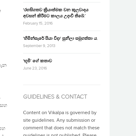
‘රහසිගතව ක්‍රියාත්මක වන කුලවාදය
න
අවසන් කිරීමට කාලය උදාවී තිබේ.’
February 15, 2016
‘හිමින්සැරේ පියා විදා‘ සුනිලා සමුගත්තා ය.
September 9, 2013
‘භූමි’ ගේ කතාව
ගැන
June 23, 2016
GUIDELINES & CONTACT
.
න සහ
Content on Vikalpa is governed by
site guidelines. Any submission or
comment that does not match these
 සහ
guidelines is not published. Please