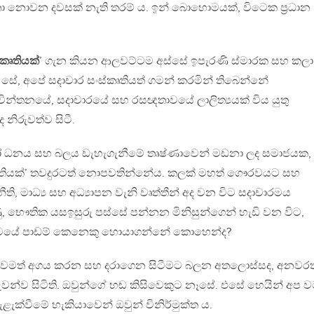
ා නොවන දවසක් නැති තරම් ය. ඉන් බොහොමයක්, විටෙක ප‍්‍රධාන
කෘතියක්
’ ගැන කියන ආලවට්ටම අස්සේ ඉපැරණි ස්මාරක සහ කලා
්නා සේ, අපේ සදාචාර සංස්කෘතියත් ගමන් කරමින් තිබෙන්නේ
 චින්තනයේ, සදාචාරයේ සහ රසඥතාවයේ ලාලිත්‍යයක් විය යුතු
ද නිරුවත්ව සිටී.
 ධනය සහ බලය ඩැහැගැනීමේ තෘෂ්ණාවෙන් මඩනා ලද සමාජයක,
කෘතියක්’ තවදුරටත් නොපවතින්නේය. කලක් මහත් ගෞරවයට සහ
ති, මාධ්‍ය සහ අධ්‍යාපන වැනි වෘත්තීන් අද වන විට සදාචාරමය
, භෞතික යසඉසුරු පස්සේ පන්නන මිනිසුන්ගෙන් හැඩි වන විට,
ත්වයේ පාඩම් කෙනෙකු හොයාගන්නේ කොහෙන්ද?
 තවමත් අගය කරන සහ දරාගෙන සිටීමට බලන අතලොස්සද, අනවර
රුවන්ව සිටිති. ඔවුන්ගේ හඬ කිසිවෙකුට නෑසේ. එසේ හෙයින් අප ව
ැක්වීමේ හැකියාවෙන් ඔවුන් විනිර්මුක්ත ය.