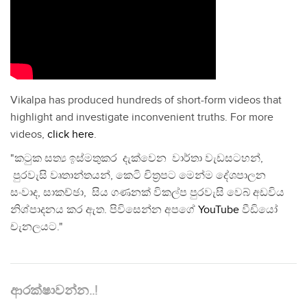
Vikalpa has produced hundreds of short-form videos that
highlight and investigate inconvenient truths. For more
videos,
click here
.
"කටුක සත්‍ය ඉස්මතුකර දැක්වෙන වාර්තා වැඩසටහන්,
පුරවැසි වෘතාන්තයන්, කෙටි චිත්‍රපට මෙන්ම දේශපාලන
සංවාද, සාකච්ඡා, සිය ගණනක් විකල්ප පුරවැසි වෙබ් අඩවිය
නිශ්පාදනය කර ඇත. පිවිසෙන්න අපගේ
YouTube
වීඩියෝ
චැනලයට."
ආරක්ෂාවන්න..!