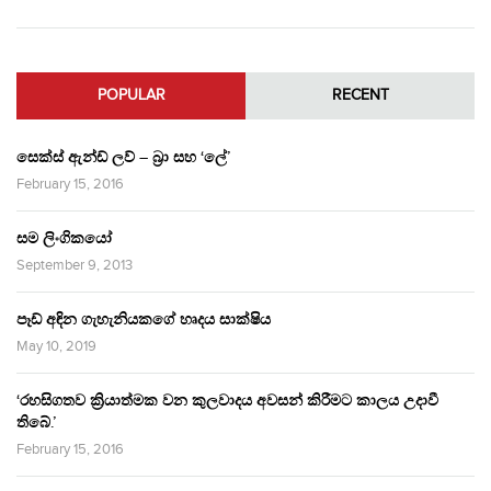
POPULAR
RECENT
සෙක්ස් ඇන්ඩ් ලව් – බ්‍රා සහ ‘ලේ’
February 15, 2016
සම ලිංගිකයෝ
September 9, 2013
පෑඩ් අඳින ගැහැනියකගේ හෘදය සාක්ෂිය
May 10, 2019
‘රහසිගතව ක්‍රියාත්මක වන කුලවාදය අවසන් කිරීමට කාලය උදාවී
තිබේ.’
February 15, 2016