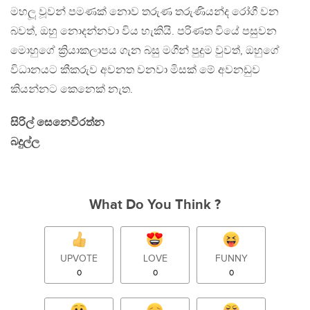
මහලූ වූවන් පමණක් නොව තරුණ තරුණියන්ද රෝගී වන
බවත්, ඔහු නොදන්නවා විය හැකියි. පරිණත වියේ පසුවන
මොහුගේ ක්‍රියාකලාපය ගැන බසු මගීන් පුදුම වුවත්, ඔහුගේ
විධානයට කීකරුව අවනත වනවා මිසක් මේ අවනඩුව
කියන්නට කෙනෙක් නැත.
සිරිල් සෙනෙවිරත්න
බදුල්ල
What Do You Think ?
UPVOTE
LOVE
FUNNY
0
0
0