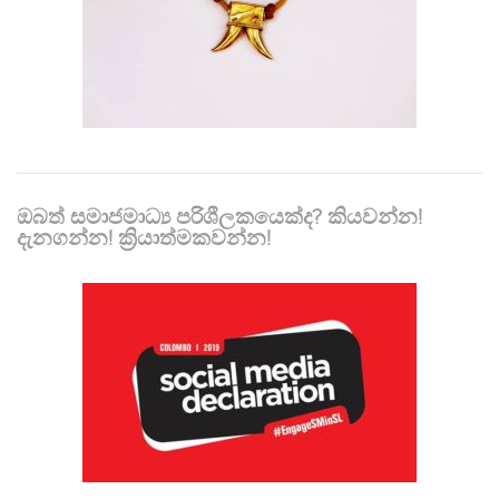
ඔබත් සමාජමාධ්‍ය පරිශීලකයෙක්ද? කියවන්න!
දැනගන්න! ක්‍රියාත්මකවන්න!