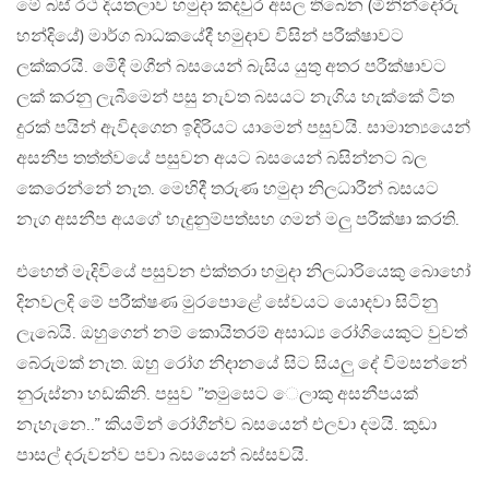
මේ බස් රථ දියතලාව හමුදා කදවුර අසල තිබෙන (මිනින්දෝරු
හන්දියේ) මාර්ග බාධකයේදී හමුදාව විසින් පරීක්ෂාවට
ලක්කරයි. මෙිදී මගීන් බසයෙන් බැසිය යුතු අතර පරීක්ෂාවට
ලක් කරනු ලැබීමෙන් පසු නැවත බසයට නැගිය හැක්කේ ටිත
දුරක් පයින් ඇවිදගෙන ඉදිරියට යාමෙන් පසුවයි. සාමාන්‍යයෙන්
අසනීප තත්ත්වයේ පසුවන අයට බසයෙන් බසින්නට බල
කෙරෙන්නේ නැත. මෙහිදී තරුණ හමුදා නිලධාරීන් බසයට
නැග අසනීප අයගේ හැදුනුම්පත්සහ ගමන් මලු පරීක්ෂා කරති.
එහෙත් මැදිවියේ පසුවන එක්තරා හමුදා නිලධාරියෙකු බෙ‍ාහෝ
දිනවලදි මේ පරීක්ෂණ මුරපොළේ සේවයට යොදවා සිටිනු
ලැබෙයි. ඔහුගෙන් නම් කොයිතරම් අසාධ්‍ය රෝගියෙකුට වුවත්
බේරුමක් නැත. ඔහු රෝග නිදානයේ සිට සියලු දේ විමසන්නේ
නුරුස්නා හඩකිනි. පසුව ”තමුසෙට ‍ෙලාකු අසනීපයක්
නැහැනෙ..” කියමින් රෝගීන්ව බසයෙන් එලවා දමයි. කුඩා
පාසල් දරුවන්ව පවා බසයෙන් බස්සවයි.