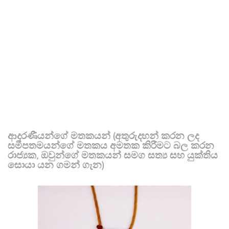
ආදරණීයන්ගේ මතකයන් (අතුරුදහන් කරන ලද
සමීපතමයන්ගේ මතකය අමතක කිරීමට බල කරන
රාජ්‍යක, ඔවුන්ගේ මතකයන් සමග සත්‍ය සහ යුක්තිය
සොයා යන ගමන් ගැන)