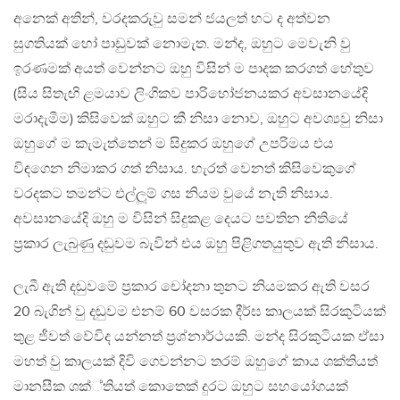
අනෙක් අතින්, වරදකරුවු සමන් ජයලත් හට ද අත්වන
සුගතියක් හෝ පාඩුවක් නොමැත. මන්ද, ඔහුට මෙවැනි වු
ඉරණමක් අයත් වෙන්නට ඔහු විසින් ම පාදක කරගත් හේතුව
(සිය සිතැඟි ළමයාව ලිංගිකව පාරිභෝජනයකර අවසානයේදි
මරාදැමීම) කිසිවෙක් ඔහුට කී නිසා නොව, ඔහුට අවශ්‍යවු නිසා
ඔහුගේ ම කැමැත්තෙන් ම සිදුකර ඔහුගේ උපරිමය එය
විඳගෙන නිමාකර ගත් නිසාය. හැරත් වෙනත් කිසිවෙකුගේ
වරදකට තමන්ට එල්ලූම් ගස නියම වුයේ නැති නිසාය.
අවසානයේදි ඔහු ම විසින් සිදුකළ දෙයට පවතින නීතියේ
ප‍්‍රකාර ලැබුණු දඬුවම බැවින් එය ඔහු පිළිගතයුතුව ඇති නිසාය.
ලැබී ඇති දඬුවමේ ප‍්‍රකාර චෝදනා තුනට නියමකර ඇති වසර
20 බැගින් වු දඬුවම එනම් 60 වසරක දීර්ඝ කාලයක් සිරකුටියක්
තුළ ජීවත් වේවිද යන්නත් ප‍්‍රශ්නාර්ථයකි. මන්ද සිරකුටියක ඒසා
මහත් වු කාලයක් දිවි ගෙවන්නට තරම් ඔහුගේ කාය ශක්තියත්
මානසීක ශක්්තියත් කොතෙක් දුරට ඔහුට සහයෝගයක්