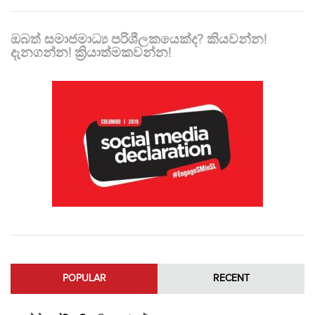
ඔබත් සමාජමාධ්‍ය පරිශීලකයෙක්ද? කියවන්න!
දැනගන්න! ක්‍රියාත්මකවන්න!
POPULAR
RECENT