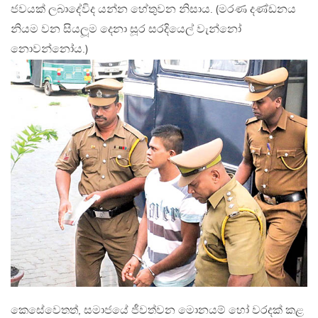
ජවයක් ලබාදේවිද යන්න හේතුවන නිසාය. (මරණ දණ්ඩනය
නියම වන සියලූම දෙනා සූර සරදියෙල් වැන්නෝ
නොවන්නෝය.)
කෙසේවෙතත්, සමාජයේ ජීවත්වන මොනයම් හෝ වරදක් කළ