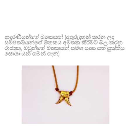
ආදරණීයන්ගේ මතකයන් (අතුරුදහන් කරන ලද
සමීපතමයන්ගේ මතකය අමතක කිරීමට බල කරන
රාජ්‍යක, ඔවුන්ගේ මතකයන් සමග සත්‍ය සහ යුක්තිය
සොයා යන ගමන් ගැන)