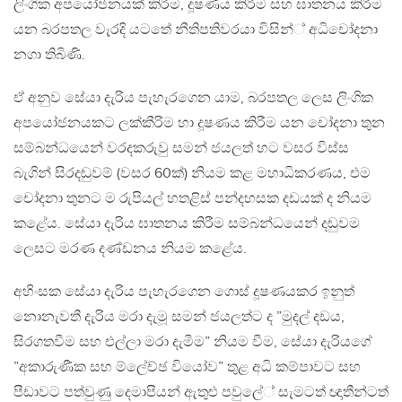
ලිංගික අපයෝජනයක් කිරීම, දූෂණය කිරිම සහ ඝාතනය කිරීම
යන බරපතල වැරදි යටතේ නීතිපතිවරයා විසින්් අධිචෝදනා
නගා තිබිණි.
ඒ අනුව සේයා දැරිය පැහැරගෙන යාම, බරපතල ලෙස ලිංගික
අපයෝජනයකට ලක්කීරිම හා දූෂණය කිරීම යන චෝදනා තුන
සම්බන්ධයෙන් වරදකරුවු සමන් ජයලත් හට වසර විස්ස
බැගින් සිරදඬුවම් (වසර 60ක්) නියම කළ මහාධිකරණය, එම
චෝදනා තුනට ම රුපියල් හතළිස් පන්දහසක දඩයක් ද නියම
කළේය. සේයා දැරිය ඝාතනය කිරීම සම්බන්ධයෙන් දඬුවම
ලෙසට මරණ දණ්ඩනය නියම කළේය.
අහිංසක සේයා දැරිය පැහැරගෙන ගොස් දූෂණයකර ඉනුත්
නොනැවතී දැරිය මරා දැමූ සමන් ජයලත්ට ද ”මුදල් දඩය,
සිරගතවීම සහ එල්ලා මරා දැමීම” නියම වීම, සේයා දැරියගේ
”අකාරුණීක සහ ම්ලේච්ඡ වියෝව” තුළ අධි කම්පාවට සහ
පීඩාවට පත්වුණු දෙමාපියන් ඇතුළු පවුලේ් සැමටත් ඥාතීන්ටත්