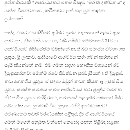
ප‍්‍රශ්නාර්ථයකි ? අපරාධයකට එකම විසඳුම ”මරණ දණ්ඩනය” ද
යන්න විවේචනයට, කථිකාවට ලක් කළ යුතු කාලීන
ප‍්‍රශ්නයකි.
මන්ද, එකට එක කිරීමේ අශිෂ්ට ක‍්‍රමය නැතහොත් ඇසට ඇස,
දතට දත , නියට නිය යන පැරණි අශිෂ්ට සම්මතයන් 21 වන
ශතවර්ශයට කිසිසේත්ම ඔබින්නේ නැති බව සමාජය වටහා ගත
යුතුය. ශ‍්‍රි ලංකාව, ආසියාවේ ආශ්චර්ය කරා ගමන් කරන්නේ
යැයි කියන්නේ නම්, එම ගමන සඳහා භෞතික වශයෙන් රට
දියුණුකරනවා මෙන්ම රටේ ජීවත්වන පුරවැසියන් ද ඒ දියුණුව
කරා ගෙනගිය යුතුය. ඒ සඳහා ඔවුන් කරන කියන දෑ උසස් විය
යුතුය. සමස්ත සමාජය ම එම ආශ්චර්යය කරා ප‍්‍රබුද්ධ ගමනක
නිරත විය යුතුය. එහිදි රටේ, සමාජයේ පැවැත්ම බොහෝ ශීෂ්ට
සම්පන්න සහ සුභවාධි විය යුතුය. එහිදි අපරාධයකට/
මරණයකට තවත් මරණයකින් පිළිතුරුදීම ඒ ආශ්චර්යයේ
ගමන් මගෙහි අනුමත වන්නේ කෙසේද යන්න පිළිබඳ සළකා