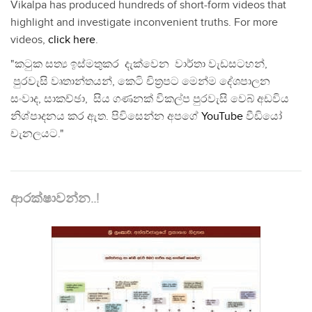
Vikalpa has produced hundreds of short-form videos that
highlight and investigate inconvenient truths. For more
videos,
click here
.
"කටුක සත්‍ය ඉස්මතුකර දැක්වෙන වාර්තා වැඩසටහන්,
පුරවැසි වෘතාන්තයන්, කෙටි චිත්‍රපට මෙන්ම දේශපාලන
සංවාද, සාකච්ඡා, සිය ගණනක් විකල්ප පුරවැසි වෙබ් අඩවිය
නිශ්පාදනය කර ඇත. පිවිසෙන්න අපගේ
YouTube
වීඩියෝ
චැනලයට."
ආරක්ෂාවන්න..!