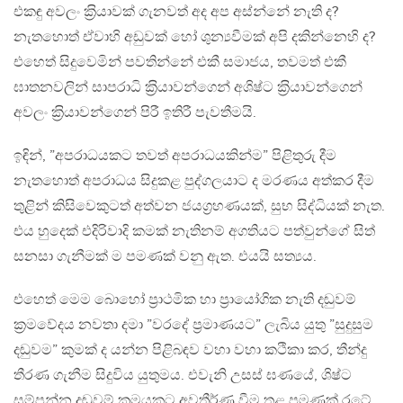
එකඳු අවලං ක‍්‍රියාවක් ගැනවත් අද අප අස්න්නේ නැති ද?
නැතහොත් ඒවාහි අඩුවක් හෝ ශුන්‍යවීමක් අපි දකින්නෙහි ද?
එහෙත් සිදුවෙමින් පවතින්නේ එකී සමාජය, තවමත් එකී
ඝාතනවලින් සාපරාධි ක‍්‍රියාවන්ගෙන් අශිෂ්ට ක‍්‍රියාවන්ගෙන්
අවලං ක‍්‍රියාවන්ගෙන් පිරී ඉතිරී පැවතීමයි.
ඉඳින්, ”අපරාධයකට තවත් අපරාධයකින්ම” පිළිතුරු දීම
නැතහොත් අපරාධය සිදුකළ පුද්ගලයාට ද මරණය අත්කර දීම
තුළින් කිසිවෙකුටත් අත්වන ජයග‍්‍රහණයක්, සුභ සිද්ධියක් නැත.
එය හුදෙක් එදිරිවාදි කමක් නැතිනම් අගතියට පත්වුන්ගේ සිත්
සනසා ගැනීමක් ම පමණක් වනු ඇත. එයයි සත්‍යය.
එහෙත් මෙම බොහෝ ප‍්‍රාථමික හා ප‍්‍රායෝගික නැති දඬුවම්
ක‍්‍රමවේදය නවතා දමා ”වරදේ ප‍්‍රමාණයට” ලැබිය යුතු ”සුදුසුම
දඬුවම” කුමක් ද යන්න පිළිබඳව වහා වහා කථිකා කර, තීන්දු
තීරණ ගැනීම සිදුවිය යුතුමය. එවැනි උසස් ඝණයේ, ශිෂ්ට
සම්පන්න දඬුවම් ක‍්‍රමයකට අවතීර්ණ වීම තුළ පමණක් රටේ