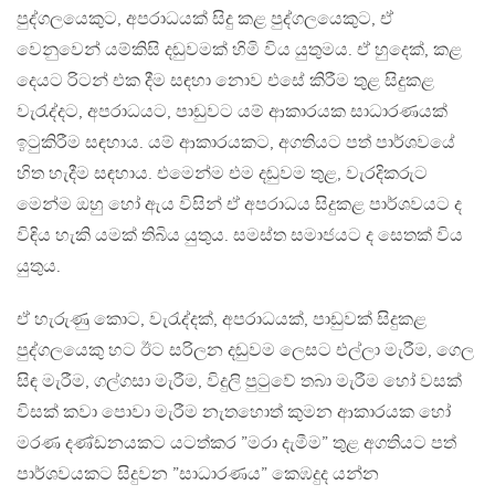
පුද්ගලයෙකුට, අපරාධයක් සිදු කළ පුද්ගලයෙකුට, ඒ
වෙනුවෙන් යම්කිසි දඬුවමක් හිමි විය යුතුමය. ඒ හුදෙක්, කළ
දෙයට රිටන් එක දීම සඳහා නොව එසේ කිරීම තුළ සිදුකළ
වැරැද්දට, අපරාධයට, පාඩුවට යම් ආකාරයක සාධාරණයක්
ඉටුකිරීම සඳහාය. යම් ආකාරයකට, අගතියට පත් පාර්ශවයේ
හිත හැදීම සඳහාය. එමෙන්ම එම දඬුවම තුළ, වැරදිකරුට
මෙන්ම ඔහු හෝ ඇය විසින් ඒ අපරාධය සිදුකළ පාර්ශවයට ද
විඳිය හැකි යමක් තිබිය යුතුය. සමස්ත සමාජයට ද සෙතක් විය
යුතුය.
ඒ හැරුණු කොට, වැරැද්දක්, අපරාධයක්, පාඩුවක් සිදුකළ
පුද්ගලයෙකු හට ඊට සරිලන දඬුවම ලෙසට එල්ලා මැරීම, ගෙල
සිඳ මැරීම, ගල්ගසා මැරීම, විදුලි පුටුවේ තබා මැරීම හෝ වසක්
විසක් කවා පොවා මැරීම නැතහොත් කුමන ආකාරයක හෝ
මරණ දණ්ඩනයකට යටත්කර ”මරා දැමීම” තුළ අගතියට පත්
පාර්ශවයකට සිදුවන ”සාධාරණය” කෙඹදුද යන්න