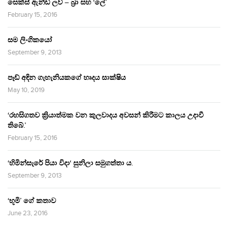
සෙක්ස් ඇන්ඩ් ලව් – බ්‍රා සහ ‘ලේ’
February 15, 2016
සම ලිංගිකයෝ
September 9, 2013
පෑඩ් අඳින ගැහැනියකගේ හෘදය සාක්ෂිය
May 10, 2019
‘රහසිගතව ක්‍රියාත්මක වන කුලවාදය අවසන් කිරීමට කාලය උදාවී
තිබේ.’
February 15, 2016
‘හිමින්සැරේ පියා විදා‘ සුනිලා සමුගත්තා ය.
September 9, 2013
‘භූමි’ ගේ කතාව
June 23, 2016