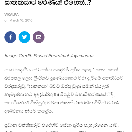
ඝාතකයාට මරණය! එහෙත්..?
VIKALPA
on
March 16, 2016
Image Credit: Prasad Poornimal Jayamanna
කොටදෙණියාවේ සේයා සඳෙව්මි දැරිය පැහැරගෙන ගොස්
බරපතල ලෙස ලිංගිකව දූෂණයකොට මරා දැමීමේ අපාරධයට
වරදකරුවු, ”ඝාතකයා” බවට ඔප්පු වුණු සමන් ජයලත්
නැමැත්තා හට අද (මාර්තු 15) මීගමුව මහාධිකරණයේ්දි ,
මහාධිකරණ විනිසුරු චම්පා ජානකි රාජරත්න විසින් මරණ
දණ්ඩනය නියම කළේය.
ප‍්‍රධාන විත්තිකරුට එරෙහිව සේයා දැරිය පැහැරගෙන යාම,