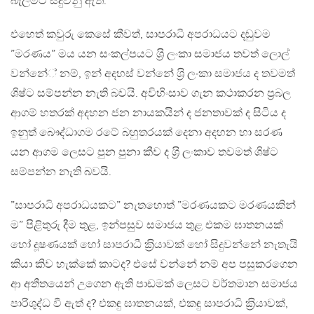
බැලීමට සිදුවනු ඇත.
එහෙත් කවුරු කෙසේ කීවත්, සාපරාධී අපරාධයට දඬුවම
”මරණය” මය යන සංකල්පයට ශ‍්‍රි ලංකා සමාජය තවත් ලොල්
වන්නේ් නම්, ඉන් අදහස් වන්නේ ශ‍්‍රි ලංකා සමාජය ද තවමත්
ශිෂ්ට සම්පන්න නැති බවයි. අවිහිංසාව ගැන කථාකරන ප‍්‍රබල
ආගම් හතරක් අදහන ජන නායකයින් ද ජනතාවක් ද සිටිය ද
ඉනුත් බෞද්ධාගම රටේ බහුතරයක් දෙනා අදහන හා සරණ
යන ආගම ලෙසට පුන පුනා කීව ද ශ‍්‍රි ලංකාව තවමත් ශිෂ්ට
සම්පන්න නැති බවයි.
”සාපරාධි අපරාධයකට” නැතහොත් ”මරණයකට මරණයකින්
ම” පිළිතුරු දීම තුළ, ඉන්පසුව සමාජය තුළ එකම ඝාතනයක්
හෝ දූෂණයක් හෝ සාපරාධී ක‍්‍රියාවක් හෝ සිදුවන්නේ නැතැයි
කියා කිව හැක්කේ කාටද? එසේ වන්නේ නම් අප පසුකරගෙන
ආ අතීතයෙන් උගෙන ඇති පාඩමක් ලෙසට වර්තමාන සමාජය
පාරිශුද්ධ වී ඇත් ද? එකඳු ඝාතනයක්, එකඳු සාපරාධි ක‍්‍රියාවක්,