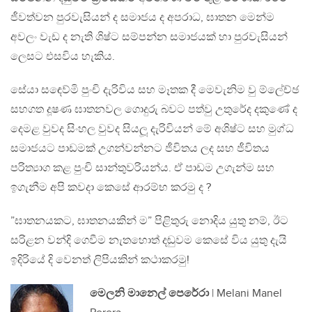
ජීවත්වන පුරවැසියන් ද සමාජය ද අපරාධ, ඝාතන මෙන්ම
අවලං වැඩ ද නැති ශිෂ්ට සම්පන්න සමාජයක් හා පුරවැසියන්
ලෙසට එසවිය හැකිය.
සේයා සඳෙව්මි පුංචි දැරිවිය සහ මෑතක දී මෙවැනිම වු ම්ලේච්ඡ
සහගත දූෂණ ඝාතනවල ගොදුරු බවට පත්වු උතුරේද දකුණේ ද
දෙමළ වුවද සිංහල වුවද සියලූ දැරිවියන් මේ අශිෂ්ට සහ මුග්ධ
සමාජයට පාඩමක් උගන්වන්නට ජීවිතය ලද සහ ජීවිතය
පරිත්‍යාග කළ පුංචි සාන්තුවරියන්ය. ඒ පාඩම උගැන්ම සහ
ඉගැනීම අපි කවදා කෙසේ ආරම්භ කරමු ද ?
”ඝාතනයකට, ඝාතනයකින් ම” පිළිතුරු නොදිය යුතු නම්, ඊට
සරිළන වන්දි ගෙවීම නැතහොත් දඬුවම කෙසේ විය යුතු දැයි
ඉදිරියේ දි වෙනත් ලිපියකින් කථාකරමු!
මෙලනි මානෙල් පෙරේරා
| Melani Manel