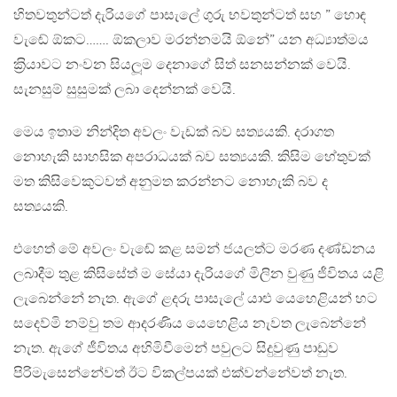
හිතවතුන්ටත් දැරියගේ පාසැලේ ගුරු භවතුන්ටත් සහ ” හොඳ
වැඬේ ඕකට……. ඕකලාව මරන්නමයි ඕනේ” යන අධ්‍යාත්මය
ක‍්‍රියාවට නංවන සියලූම දෙනාගේ සිත් සනසන්නක් වෙයි.
සැනසුම් සුසුමක් ලබා දෙන්නක් වෙයි.
මෙය ඉතාම නින්දිත අවලං වැඩක් බව සත්‍යයකි. දරාගත
නොහැකි සාහසික අපරාධයක් බව සත්‍යයකි. කිසිම හේතුවක්
මත කිසිවෙකුටවත් අනුමත කරන්නට නොහැකි බව ද
සත්‍යයකි.
එහෙත් මේ අවලං වැඬේ කළ සමන් ජයලත්ට මරණ දණ්ඩනය
ලබාදීම තුළ කිසිසේත් ම සේයා දැරියගේ මිලින වුණු ජීවිතය යළි
ලැබෙන්නේ නැත. ඇගේ ළදරු පාසැලේ යාළු යෙහෙළියන් හට
සදෙව්මි නම්වු තම ආදරණිය යෙහෙළිය නැවත ලැබෙන්නේ
නැත. ඇගේ ජීවිතය අහිමිවීමෙන් පවුලට සිදුවුණු පාඩුව
පිරිමැසෙන්නේවත් ඊට විකල්පයක් එක්වන්නේවත් නැත.