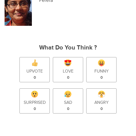
Perera
What Do You Think ?
UPVOTE
LOVE
FUNNY
0
0
0
SURPRISED
SAD
ANGRY
0
0
0