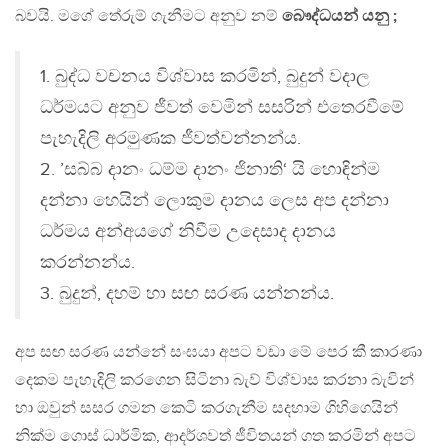
බවයි. මගේ තේරුම් ගැනීමට අනුව නම්
බෞද්ධයන් යනු ;
1. බුද්ධ වචනය විශ්වාස කරමින්, බුදුන් වදාල
ධර්මයට අනුව ජීවත් වෙමින් සසරින් එතෙරවීමේ
පැහැදිලි අරමුණක ජීවත්වන්නන්ය.
2. ’සබ්බ දානං ධම්ම දානං ජිනාති‘ යි හොඳින්ම
දන්නා හෙයින් ලොකුම දානය ලෙස අප දන්නා
ධර්මය අන්අයගේ නිවීම උදෙසාද දානය
කරන්නන්ය.
3. බුදුන්, දහම් හා සඟ සරණ යන්නන්ය.
අප සඟ සරණ යන්නේ සංඝයා අපට වඩා මේ පෙර කී කාරණා
දෙකම පැහැදිලි කරගෙන සිටිනා බැව් විශ්වාස කරනා බැවින්
හා ඔවුන් සසර ගමන කෙටි කරගැනීම සදහාම ගිහිගෙයින්
නික්ම ගොස් ධාර්මික, ආදර්ශවත් ජීවිතයන් ගත කරමින් අපට