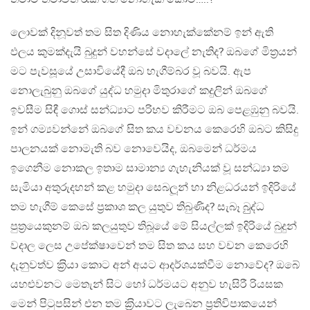
ලොවක් දිනූවත් තම සිත දිණිය නොහැක්කේනම් ඉන් ඇති
ඵලය කුමක්දැයි බුදුන් වහන්සේ වදාලේ නැතිද? ඔබගේ මිත‍්‍රයන්
මට පැවසූයේ උසාවියේදී ඔබ හැගීම්බර වූ බවයි. ඇප
නොලැබුනු ඔබගේ යුද්ධ හමුදා මිතුරාගේ කදුලින් ඔබගේ
ඉවසීම සිඳී ගොස් සන්ධ්‍යාට පරිභව කිරීමට ඔබ පෙළඹුනු බවයි.
ඉන් ගම්‍යවන්නේ ඔබගේ සිත කය වචනය කෙරෙහි ඔබට කිසිදු
පාලනයක් නොමැති බව නොවෙයිද, ඔබමෙන් ධර්මය
ඉගෙනීම නොකල ඉතාම සාමාන්‍ය ගැහැනියක් වූ සන්ධ්‍යා තම
සැමියා අතුරුදහන් කළ හමුදා සෙබලූන් හා නිළධරයන් ඉදිරියේ
තම හැගීම් කෙසේ ප‍්‍රකාශ කල යුතුව තිබුණිද? සැබෑ බුුද්ධ
පුත‍්‍රයෙකුනම් ඔබ කලයුතුව තිබූයේ මේ සියල්ලක් ඉදිරියේ බුදුන්
වදාල ලෙස උපේක්ෂාවෙන් තම සිත කය සහ වචන කෙරෙහි
දැනුවත්ව ක‍්‍රියා කොට අන් අයට ආදර්ශයක්වීම නොවේද? ඔබේ
යහළුවනට මෙතැන් සිට හෝ ධර්මයට අනුව හැසිරී රියසක
මෙන් පිටුපසින් එන තම ක‍්‍රියාවට ලැබෙන ප‍්‍රතිවිපාකයෙන්