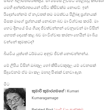
මාගේ බලාපොරොත්තුයි. මා මෙසේ ලිවීමට පෙළඹවූ කාරණා
මෙහි අන්තර්ගතයෙන් එපිට කිසිවක්ම නොවේ. ඉන්
රිදෙන්නේනම් ඒ නැවතත් තම මමත්වය පිළිබඳ ප‍්‍රශ්නයක්
මිසක මාගේ ප‍්‍රශ්නයක් නොවන බව මා විශ්වාස කරමි. මා
හෙට දිනයේ මිය ගියද ජීවත්වන්නන් වෙනුවෙන් මා විසින්
යහපත් දෙයක් කළ බව මා විශ්වාස කරනා හෙයින් මා බිය
වන්නේ කුමකටද?
බියවිය යුත්තේ ධර්මයට අනුව ජීවත් නොවන්නන්ය.
මේ ලිපිය විසින් ඔබතුල හෝ කිසිවෙකුතුල යම් වෙනසක්
සිදුවේනම් ඒම මා කල මහඟු පිණක් වනවා ඇත.
මීට
කුමාරි කුමාරගමගේ
| Kumari
Kumaragamage
Related Post
‘ලේ‘ වල ඝණකම