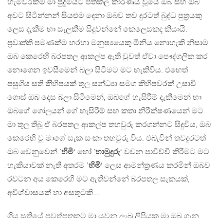
හැමවරකම මා පුදුමයට පත්කල කාරණය වූයේ ඔබ සහ ඔබ
අවට සිටින්නන් සියළුම දෙනා ඔබව තව දුරටත් බුද්ධ පුත‍්‍රයකු
ලෙස දැකීම හා සැලකීම සිදුවන්නේ කෙලෙසකද කියායි.
ප‍්‍රවෘත්ති පමණක්ම හරහා මනුෂ්‍යයෙකු මිනිය නොහැකි නිසාම
ඔබ කෙරෙහි බරපතල ආකල්ප ඇති වුවත් ඒවා පෞද්ගලික කර
නොගෙන ඉවසීමෙන් බලා සිටීමට මට හැකිවිය. එහෙත්
පසුගිය සති කිිහිපයක් තුල සන්ධ්‍යා සමග කිහිපවරක් උසාවි
ගොස් ඔබ දෙස බලා සිටීමෙන්, ඔබගේ හැසිරීම් දැකීමෙන් හා
ඔබගේ ගෝලයන් ගේ හැසිරීම් සහ කතා නිරීක්ෂණයෙන් මට
මා තුල තිබූ ඒ බරපතල ආකල්ප තහවුරු කරගන්නට සිදුවිය, ඔබ
කෙරෙහි වූ මාගේ සැක සංකා තහවුරු විය. එබැවින් තවදුරටත්
ඔබ වෙනුවෙන් ’
හිමි
‘ හෝ ’
හාමුදුරු
‘ වචන පාවිච්චි කිරීමට මට
හැකියාවක් නැති අතරම ’
හිමි
‘ ලෙස ආමන්ත‍්‍රණය කරමින් ඔබව
රවටන අය කෙරෙහි මට ඇතිවන්නේ බරපතල සැකයක්,
අවිශ්වාසයක් හා අසතුටකි….
ගිය සතියේ පුවත්පතකට මා යවනු ලැබූ ලිපියක මා ඔබ ගැන