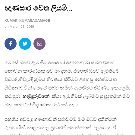
ඥාණසාර වෙත ලියමි..,
KUMARI KUMARAGAMAGE
on
March 23, 2016
මෙසේ ඔබව ඇමතීම බොහෝ දෙනෙකු මා සමග එකඟ
නොවන කාරණයක් බව මා දනිමි. එහෙත් ඔබව ඇමතීමේ
වඩාත් නිවැරදි ක‍්‍රමය තීරණය කිරීමට අපහසු තත්ත්වයක
සිටිනා බැවින් මෙසේ ඔබව නමින් ඇමතීමට තීරණය කෙලෙමි.
කටපුරා ’
හාමුදුරුවනේ
‘ කියා ඇමතීමක් ලැබීමට සුදුසුකමක් මට
ඔබ කෙරෙන් විද්‍යාමානවන්නේ නැත.
පහුගිය අවුරුදු ගණනාවක් පුරාවටම මම ඔබව දකින්නේ
රූපවාහිනී නාලිකාවල ප‍්‍රවෘත්ති මවන්නෙක් ලෙසටය. ඒ