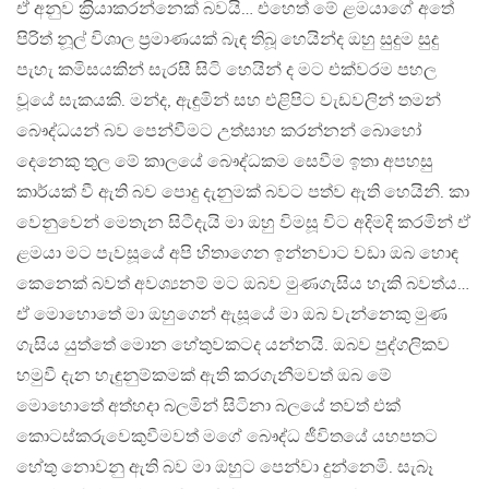
ඒ අනුව ක‍්‍රියාකරන්නෙක් බවයි… එහෙත් මේ ළමයාගේ අතේ
පිරිත් නූල් විශාල ප‍්‍රමාණයක් බැඳ තිබූ හෙයින්ද ඔහු සුදුම සුදු
පැහැ කමිසයකින් සැරසී සිටි හෙයින් ද මට එක්වරම පහල
වූයේ සැකයකි. මන්ද, ඇඳුමින් සහ එළිපිට වැඩවලින් තමන්
බෞද්ධයන් බව පෙන්වීමට උත්සාහ කරන්නන් බොහෝ
දෙනෙකු තුල මේ කාලයේ බෞද්ධකම සෙවීම ඉතා අපහසු
කාර්යක් වී ඇති බව පොදු දැනුමක් බවට පත්ව ඇති හෙයිනි. කා
වෙනුවෙන් මෙතැන සිටීදැයි මා ඔහු විමසූ විට අදිමදි කරමින් ඒ
ළමයා මට පැවසූයේ අපි හිතාගෙන ඉන්නවාට වඩා ඔබ හොඳ
කෙනෙක් බවත් අවශ්‍යනම් මට ඔබව මුණගැසිය හැකි බවත්ය…
ඒ මොහොතේ මා ඔහුගෙන් ඇසූයේ මා ඔබ වැන්නෙකු මුණ
ගැසිය යුත්තේ මොන හේතුවකටද යන්නයි. ඔබව පුද්ගලිකව
හමුවී දැන හැඳුනුම්කමක් ඇති කරගැනීමවත් ඔබ මේ
මොහොතේ අත්හදා බලමින් සිටිනා බලයේ තවත් එක්
කොටස්කරුවෙකුවීමවත් මගේ බෞද්ධ ජීවිතයේ යහපතට
හේතු නොවනු ඇති බව මා ඔහුට පෙන්වා දුන්නෙමි. සැබෑ