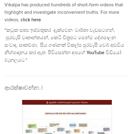
Vikalpa has produced hundreds of short-form videos that
highlight and investigate inconvenient truths. For more
videos,
click here
.
"කටුක සත්‍ය ඉස්මතුකර දැක්වෙන වාර්තා වැඩසටහන්,
පුරවැසි වෘතාන්තයන්, කෙටි චිත්‍රපට මෙන්ම දේශපාලන
සංවාද, සාකච්ඡා, සිය ගණනක් විකල්ප පුරවැසි වෙබ් අඩවිය
නිශ්පාදනය කර ඇත. පිවිසෙන්න අපගේ
YouTube
වීඩියෝ
චැනලයට."
ආරක්ෂාවන්න..!