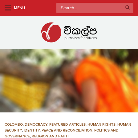
S
Search
MENU
k
for:
i
p
t
o
m
a
i
n
c
o
n
t
e
n
COLOMBO
,
DEMOCRACY
,
FEATURED ARTICLES
,
HUMAN RIGHTS
,
HUMAN
t
SECURITY
,
IDENTITY
,
PEACE AND RECONCILIATION
,
POLITICS AND
GOVERNANCE
,
RELIGION AND FAITH