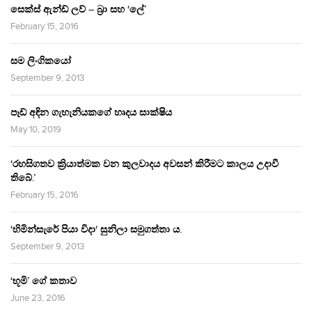
සෙක්ස් ඇන්ඩ් ලව් – බ්‍රා සහ ‘ලේ’
February 15, 2016
සම ලිංගිකයෝ
September 9, 2013
පෑඩ් අඳින ගැහැනියකගේ හෘදය සාක්ෂිය
May 10, 2019
‘රහසිගතව ක්‍රියාත්මක වන කුලවාදය අවසන් කිරීමට කාලය උදාවී
තිබේ.’
February 15, 2016
‘හිමින්සැරේ පියා විදා‘ සුනිලා සමුගත්තා ය.
September 9, 2013
‘භූමි’ ගේ කතාව
June 23, 2016