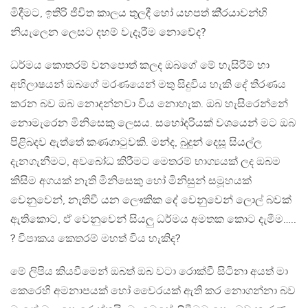
මිදීමට, ඉතිරි ජීවිත කාලය තුලදී හෝ යහපත් කි‍්‍රයාවන්හි
නියැලෙන ලෙසට දහම් වැදෑරීම නොවේද?
ධර්මය කොතරම් වනපොත් කලද ඔබගේ මේ හැසිරීම් හා
අභිලාෂයන් ඔබගේ මරණයෙන් මතු සිදුවිය හැකි දේ තීරණය
කරන බව ඔබ නොදන්නවා විය නොහැක. ඔබ හැසිරෙන්නේ
නොමැරෙන මිනිසෙකු ලෙසය. සහෝදරියක් වශයෙන් මට ඔබ
පිළිබදව ඇත්තේ කණගාටුවකි. මන්ද, බුදුන් දෙසූ සියල්ල
දැනගැනීමට, අවබෝධ කිරීමට මෙතරම් භාග්‍යයක් ලද ඔබම
කිසිම අගයක් නැති මිනිසෙකු හෝ මිනිසුන් සමූහයක්
වෙනුවෙන්, නැතිවී යන ලෞකික දේ වෙනුවෙන් ලොල් බවක්
ඇතිකොට, ඒ වෙනුවෙන් සියලු ධර්මය අමතක කොට දැමීම…..
? විපාකය කෙතරම් මහත් විය හැකිද?
මේ ලිපිය කියවීමෙන් ඔබත් ඔබ වටා රොක්වී සිටිනා අයත් මා
කෙරෙහි අමනාපයක් හෝ වෛරයක් ඇති කර නොගන්නා බව