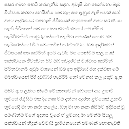
සසර ගමන කෙටි කරගැනීම සදහා අවැසි මග පෙන්වනා බැව්
විශ්වාස කරනා හෙයින්ය. ඔබ තුළ මේ දැනුම ඇති බවක් හෝ
අපට ආදර්ශයට ගතහැකි ජීවිතයක් නැතහොත් අපට සරණ යා
හැකි ජීවිතයක් ඔබ ගෙවනා බවක් ඔබගේ මේ කිසිම
හැසිරීමකින් තහවුරුවන්නේ නැතිවා පමණක් නොව ඔබ
හැසිරෙන්නේ මීට බෙහෙවින් පරස්පරවය. ඔබ ආදර්ශවත්
ජීවිතයක් ගත කරමින් අපට ඇවසි මග පෙන්වීම කල හැකි
තත්ත්වයක ජීවත්වන බව ඔබ තවදුරටත් විශ්වාස කරමින්
සිටිනවානම් අඩුම වශයෙන් ඔබ අප ඉදිරියේ රඟ දක්වන මේ
මමත්වයෙන් පිරි දඩබ්බර හැසිරීම් හෝ වෙනස් කල යුතුව ඇත.
ඔබට ඇප ලබාගැනීමේ චේතනාවෙන් බොහෝ අය උසාවි
භූමියේ රැදී සිටි එක දිනෙක මම දන්නා අදුරන ළමයෙක් උසාව්
භූමියේදී මා හා කථා කලේය, ඔහු මා හා කතා කිරීමට ඉදිරිපත් වූ
පමණින්ම මගේ අදහස වූයේ ඒ ළමයාද මා මෙන්ම සියලූ
සත්ත්වයන් නිදුක් වේවායි ප‍්‍රාර්ථනයෙන් පමණක් නොනැවතී