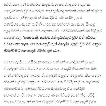
අධිරාජයා ඉන් එක්වරම කළකිරුනු බවත්, අවුරුදු තුනක
ළදරුවෙකුට වුවද තේරුම් ගත හැකි පද හතරක් පමණකින් අර්ථ
දැක්විය හැකි බුදු දහමක් කියා දීමට මේ තරම් උසස්
පණ්ඩිතයෙකුගේ පැමිණීම අවශ්‍ය වන්නේ කුමකටදැයි ඔහු
ඇසූ බවත් පොතපතෙහි සඳහන් වේ. බෝධිධර්මයන්ගේ පිළිතුර
මෙසේ වීලූ.
’සත්‍යයකි. තෙවසරැති දරුවකුට වුව එහි අර්ථය
වටහා ගත හැක, එහෙත් අසූවියැති මහල්ලෙකුට වුව ඊට අනුව
ජීවත්වීමට නොහැකි වීමයි ප‍්‍රශ්ණය‘.
වටහා ගැනීමට අසීරු කාරණය වන්නේ බෞද්ධයන් වූ අප
සියල්ලන්ටම පමණක් නොව සංඝයන් යැයි කියාගන්නා ඔබ
වැන්නන්ටද එම ගාථාව තියා බුදුන් පළමුව දෙසූ බව කියැවෙන
දම්සක් පැවතුම් සූත‍්‍රයේ හරයද අමතක වීමයි, නැවත නැවතත්
අමතකවීමයිි. බොහෝවිට අප කිසිවෙකු එය තේරුම්
නොගත්තා විය හැක. නැතහොත් බෝධිධර්මයන් කිවූ පරිදි
අර්ථය වටහා ගත් නමුත් ඒ අනුව ජීවත්වීමට නොහැකි වූවා