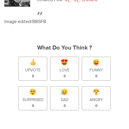
##
Image:edited/BBSFB
What Do You Think ?
UPVOTE
LOVE
FUNNY
0
0
0
SURPRISED
SAD
ANGRY
0
0
0