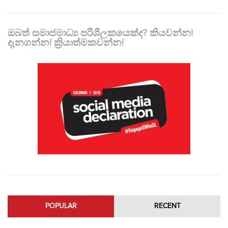
ඔබත් සමාජමාධ්‍ය පරිශීලකයෙක්ද? කියවන්න!
දැනගන්න! ක්‍රියාත්මකවන්න!
POPULAR
RECENT