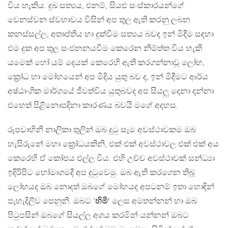
විය හැකිය. දුඛ සත්‍යය, එනම්, සියළු සංස්කාරයන්ගේ
වෙනස්වන ස්වභාවය විසින් අප තුල ඇති කරනු ලබන
කනස්සල්ල, අතෘප්තිය හා දුක්වීම සත්‍යය බවද ඉන් මිදීම සඳහා
එම දුක අප තුල සංජනනයවීම කෙරෙන නිම්ත්ත විය හැකි
යමෙක් හෝ යම් දෙයක් කෙරෙහි ඇති කරගන්නාවූ ලෝභ,
ක්‍රෝධ හා මෝහයෙන් අප මිදිය යුතු බව ද, ඉන් මිදීමට ආර්ය
අෂ්ඨාංගික මාර්ගයේ ජීවත්විය යුතුබවද අප සියලු දෙනා දන්නා
එහෙත් පිළිනොපදිනා කාරණය බවයි මගේ අදහස.
රූපවාහිනී නාලිකා තුලින් ඔබ දුටු සෑම අවස්ථාවකම ඔබ
හැසිරුනේ මහා ක්‍රෝධයකිනි, එක් එක් අවස්ථාවල එක් එක් අය
කෙරෙහි ඒ කෝපය එල්ල විය. එහි උච්ච අවස්ථාවක් සන්ධ්‍යා
ඉදිරිපිට හෝමාගමදී අප දුටුවෙමු. ඔබ ඇති කරගෙන තිබූ
ලෝභයද ඔබ නොදත් ඔබගේ මෝහයද අපටනම් ඉතා හොඳින්
පැහැදිලිව පෙනුනි. ඔබට ’
හිමි
‘ ලෙස අමතන්නන් හා ඔබ
පිටුපසින් ඔබගේ සියල්ල අගය කරමින් යන්නන් ඔබට