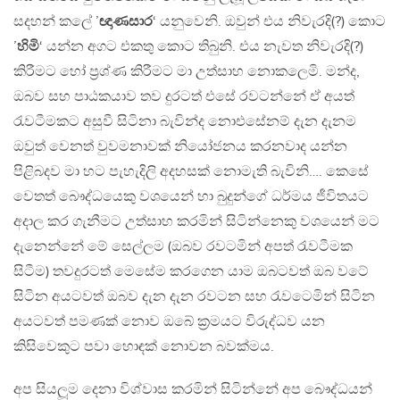
සදහන් කලේ ’
ඥාණසාර
‘ යනුවෙනි. ඔවුන් එය නිවැරදි(?) කොට
’
හිමි
‘ යන්න අගට එකතු කොට තිබුනි. එය නැවත නිවැරදි(?)
කිරීමට හෝ ප‍්‍රශ්ණ කිරීමට මා උත්සාහ නොකලෙමි. මන්ද,
ඔබව සහ පාඨකයාව තව දුරටත් එසේ රවටන්නේ ඒ අයත්
රැවටීමකට අසුවී සිටිනා බැවින්ද නොඑසේනම් දැන දැනම
ඔවුත් වෙනත් වුවමනාවක් නියෝජනය කරනවාද යන්න
පිළිබදව මා හට පැහැදිලි අදහසක් නොමැති බැවිනි…. කෙසේ
වෙතත් බෞද්ධයෙකු වශයෙන් හා බුදුන්ගේ ධර්මය ජීවිතයට
අදාල කර ගැනීමට උත්සාහ කරමින් සිටින්නෙකු වශයෙන් මට
දැනෙන්නේ මේ සෙල්ලම (ඔබව රවටමින් අපත් රැවටීමක
සිටීම) තවදුරටත් මෙසේම කරගෙන යාම ඔබටවත් ඔබ වටේ
සිටින අයටවත් ඔබව දැන දැන රවටන සහ රැවටෙමින් සිටින
අයටවත් පමණක් නොව ඔබේ ක‍්‍රමයට විරුද්ධව යන
කිසිවෙකුට පවා හොඳක් නොවන බවක්මය.
අප සියලූම දෙනා විශ්වාස කරමින් සිටින්නේ අප බෞද්ධයන්