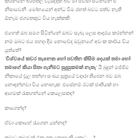
කරන්නේ බරපතල වැරැද්දක් බව මා පවසා සිටින්නේ ඒ
නිසාවෙනි. මෝහයෙන් අන්ධ වීම රහත් බවට පත්ව නැති
ඕනෑම ජගතෙකුට විය හැක්කකි.
එහෙත් ඔබ සමග සිටින්නේ ඔබට සැබෑ ලෙස ආදරය කරන්නන්
නම් ඔබට එය පහදා දීම නොවේද ඔවුනගේ අවංක කාර්ය විය
යුත්තේ?
’
විශ්වයේ කවර තැනෙක හෝ පවතින කිසිම දෙයක් තමා හෝ
තමාගේ කියා සිතා ගැනීමට සුදුසුකමක් නැතැ
‘ යි බුදුන් මජ්ජිම
නිකායේ චූල තන්හා සංඛය සූත‍්‍රයේ වදාරා තිබෙන බව ඔබ
නොදන්නවා විය නොහැක. එසේනම් රටක් ජාතියක් හා
ආගමක් රැකගන්නේ කෙලෙසකද?
කාගෙන්ද?
ඒවා කොහේ රැගෙන යන්නද?
තමාට තමාවත් රැක ගත නොහැකි කොට…..?