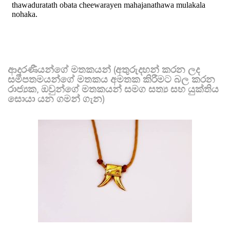
ආදරණීයන්ගේ මතකයන් (අතුරුදහන් කරන ලද
සමීපතමයන්ගේ මතකය අමතක කිරීමට බල කරන
රාජ්‍යක, ඔවුන්ගේ මතකයන් සමග සත්‍ය සහ යුක්තිය
සොයා යන ගමන් ගැන)