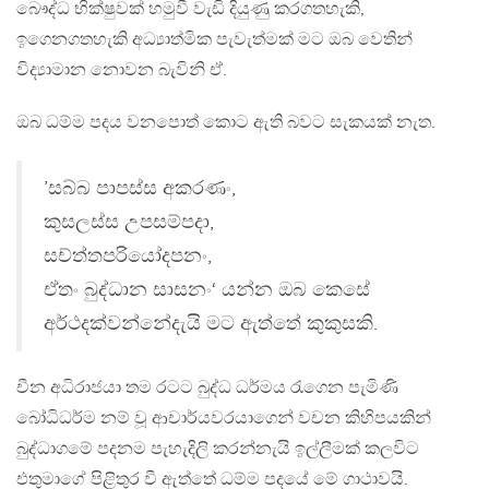
බෞද්ධ භික්ෂුවක් හමුවී වැඩි දියුණු කරගතහැකි,
ඉගෙනගතහැකි අධ්‍යාත්මික පැවැත්මක් මට ඔබ වෙතින්
විද්‍යාමාන නොවන බැවිනි ඒ.
ඔබ ධම්ම පදය වනපොත් කොට ඇති බවට සැකයක් නැත.
’සබ්බ පාපස්ස අකරණං,
කුසලස්ස උපසම්පදා,
සච්ත්තපරියෝදපනං,
ඒතං බුද්ධාන සාසනං‘ යන්න ඔබ කෙසේ
අර්ථදක්වන්නේදැයි මට ඇත්තේ කුකුසකි.
චීන අධිරාජයා තම රටට බුද්ධ ධර්මය රැගෙන පැමිණි
බෝධිධර්ම නම් වූ ආචාර්යවරයාගෙන් වචන කිහිපයකින්
බුද්ධාගමේ පදනම පැහැදිලි කරන්නැයි ඉල්ලීමක් කලවිට
එතුමාගේ පිළිතුර වී ඇත්තේ ධම්ම පදයේ මේ ගාථාවයි.