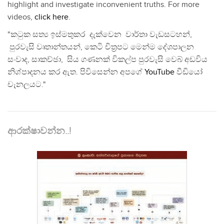
highlight and investigate inconvenient truths. For more
videos,
click here
.
"කටුක සත්‍ය ඉස්මතුකර දැක්වෙන වාර්තා වැඩසටහන්,
පුරවැසි වෘතාන්තයන්, කෙටි චිත්‍රපට මෙන්ම දේශපාලන
සංවාද, සාකච්ඡා, සිය ගණනක් විකල්ප පුරවැසි වෙබ් අඩවිය
නිශ්පාදනය කර ඇත. පිවිසෙන්න අපගේ
YouTube
වීඩියෝ
චැනලයට."
ආරක්ෂාවන්න..!