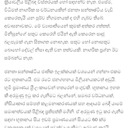
ක‍්‍රියාවලිය පිළිබඳ විස්තරයක් හෝ සඳහන්ව නැත. එසේම,
විධිමත් නාගරික සංවර්ධනයකින් ජනතා සන්තෘෂ්ටිය වැඩි
කෙරෙතැයි යන පූර්ව නිගමනයක් ද එහි ගැබ්ව තිබේ.
අවාසනාවකට, මේ ව්‍යාපෘතියෙන් කුමක් අත්කර ගත්තත්,
මිනිසුන්ගේ සතුට කෙරෙහි එයින් ඇති කෙරෙන සෘජු
බලපෑමක් ගැන සිතාගත නොහැක. සතුට හෝ නොසතුට
බොහෝ දේවල් නිසා ඇති වන තත්වයකි. නාගරික ප‍්‍රශ්න ඊට
සම්බන්ධ නැත.
ජනතා සන්තෘෂ්ටිය ජාතික ඉලක්කයක් වශයෙන් ගන්නා එකම
රට භූතානයයි. එම රටේ ජනගහනය මිලියනයකටත් අඩුයි.
භූමි ප‍්‍රමාණය ශ‍්‍රී ලංකාවෙන් හතරෙන් පංගුවකි. භූතානය ඉහත
කී අරමුණු ඉටු කර ගැනීමට බලන්නේ, සමබර වර්ධනයක්,
නිසියාකාර සම්පත් කළමනාකරණයක් සහ ආදායම් බෙදී යාමේ
සමානත්වයක් පිළිබඳ ප‍්‍රතිපත්ති මගිනි. ඒ අරමුණ ඉටු කර ගැනීම
සඳහා භූතානය සිය ඉඩම් ප‍්‍රමාණයෙන් සියයට 60 ක්ම
වනගහනයක් වශයෙන් පවත්වා ගැනීමට අරමුණු කරයි.