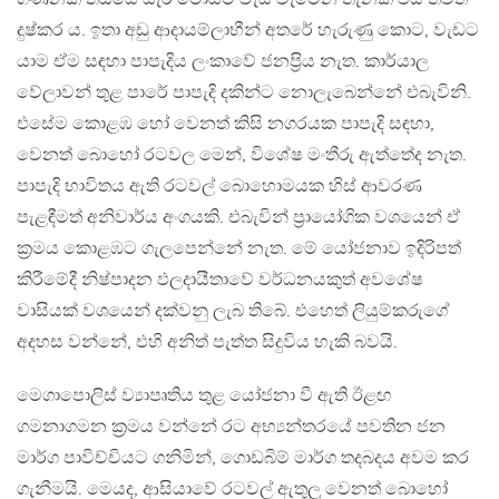
දුෂ්කර ය. ඉතා අඩු ආදායම්ලාභීන් අතරේ හැරුණු කොට, වැඩට
යාම ඒම සඳහා පාපැදිය ලංකාවේ ජනප‍්‍රිය නැත. කාර්යාල
වේලාවන් තුළ පාරේ පාපැදි දකින්ට නොලැබෙන්නේ එබැවිනි.
එසේම කොළඹ හෝ වෙනත් කිසි නගරයක පාපැදි සඳහා,
වෙනත් බොහෝ රටවල මෙන්, විශේෂ මංතීරු ඇත්තේද නැත.
පාපැදි භාවිතය ඇති රටවල් බොහොමයක හිස් ආවරණ
පැළඳීමත් අනිවාර්ය අංගයකි. එබැවින් ප‍්‍රායෝගික වශයෙන් ඒ
ක‍්‍රමය කොළඹට ගැලපෙන්නේ නැත. මේ යෝජනාව ඉදිරිපත්
කිරීමේදී නිෂ්පාදන ඵලදායීතාවේ වර්ධනයකුත් අවශේෂ
වාසියක් වශයෙන් දක්වනු ලැබ තිබේ. එහෙත් ලියුම්කරුගේ
අදහස වන්නේ, එහි අනිත් පැත්ත සිදුවිය හැකි බවයි.
මෙගාපොලිස් ව්‍යාපෘතිය තුළ යෝජනා වී ඇති ඊළඟ
ගමනාගමන ක‍්‍රමය වන්නේ රට අභ්‍යන්තරයේ පවතින ජන
මාර්ග පාවිච්චියට ගනිමින්, ගොඩබිම් මාර්ග තදබදය අවම කර
ගැනීමයි. මෙයද, ආසියාවේ රටවල් ඇතුලූ වෙනත් බොහෝ