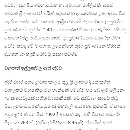
රටවල ජනප‍්‍රිය ගමනාගමන හා ප‍්‍රවාහන මාදිලියකි. එසේ
වෙතත් ශ‍්‍රී ලංකාවේදී එයින් සැපයෙන දායකත්වය ඉතා අවම විය
හැකිය. මන්ද යත්, කොළඹ ආශ‍්‍රිත එවැනි ජල මාර්ගවල මුළු දිග
ප‍්‍රමාණය කිලෝ මීටර් 40 කට පමණක් සීමා වන බැවිනි. එයින්ද
බොහෝ ජල මාර්ග ඉතා කෙටි දුර ප‍්‍රමාණයකට පමණක් සීමා
වෙයි. තවද මේ මාර්ග ගැලපෙන්නේ කුඩා ප‍්‍රමාණයක පිරිසක්
රැුගෙන යා හැකි බෝට්ටු සඳහා පමණි.
ව්‍යාපෘති ඉල්ලකවල ඇති අඩුව
ඉදිරි වසර පහළොවක කාලය තුළ ශ‍්‍රී ලංකාව දියත් කරන
විශාලතම ව්‍යාපෘතිය විය හැක්කේ මෙයයි. එය ඩොලර් බිලියන
43 ක අයවැයක් සහිත ව්‍යාපෘතියකි. මේ දක්වා ලංකාවේ තිබූ
විශාලතම ව්‍යාපෘතිය වුණේ මහවැලි යෝජනා ක‍්‍රමයයි. ඒ සඳහා
අවුරුදු 10 ක් ගත විය. 1992 දී අවසන් කළ එහි වියදම ඩොලර්
මිලියන 263 කි. (රුපියල් බිලියන 8.45 කි). ඒ මගින් අපේ