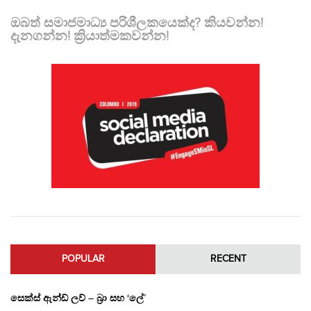
ඔබත් සමාජමාධ්‍ය පරිශීලකයෙක්ද? කියවන්න!
දැනගන්න! ක්‍රියාත්මකවන්න!
POPULAR
RECENT
සෙක්ස් ඇන්ඩ් ලව් – බ්‍රා සහ ‘ලේ’