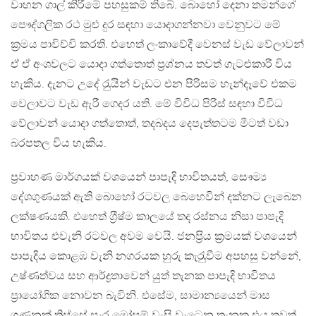
වාහන ගාල් කිරීමේ පහසුකම් තිබේ. බොහෝ දෙනා තමන්ගේ
පෞද්ගලික රථ මුළු දුර සඳහා යොදාගන්නවා වෙනුවට මේ
ක‍්‍රමය පාවිච්චි කරති. එහෙත් ලංකාවේදී වෙනස් වැඩ වේලාවන්
ඒ ඒ අංශවලට යොදා ගත්තොත් ප‍්‍රශ්නය තවත් ගැටළුකාරී විය
හැකිය. දැනට උදේ රැුයින් වැඩට එන පිරිසම හැන්දෑවේ එකම
වෙලාවට වැඩ ඇරී ගෙදර යති. මේ විවිධ පිරිස් සඳහා විවිධ
වේලාවන් යොදා ගත්තොත්, තදබදය දෙපැත්තටම මීටත් වඩා
බරපතල විය හැකිය.
ප‍්‍රවාහණ මාර්ගයක් වශයෙන් පාපැදි භාවිතයත්, සෞම්‍ය
දේශගුණයක් ඇති බොහෝ රටවල බෙහෙවින් දක්නට ලැබෙන
ලක්ෂණයකි. එහෙත් ග‍්‍රීෂ්ම කාලයේ තද රස්නය නිසා පාපැදි
භාවිතය එවැනි රටවල අවම වෙයි. ජනප‍්‍රිය ක‍්‍රමයක් වශයෙන්
පාපැදිය කොළඹ වැනි නගරයක හුරු කැරැුවීම අපහසු වන්නේ,
උෂ්ණත්වය සහ ආර්ද්‍රතාවෙන් යුත් තැනක පාපැදි භාවිතය
ප‍්‍රායෝගික නොවන බැවිනි. එසේම, සාමාන්‍යයෙන් මාස
ගණනක් තිස්සේ සැර මෝසම් වැසි වැටෙන තැනක එය තවත්