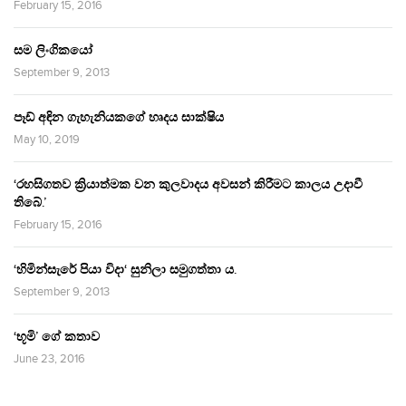
February 15, 2016
සම ලිංගිකයෝ
September 9, 2013
පෑඩ් අඳින ගැහැනියකගේ හෘදය සාක්ෂිය
May 10, 2019
‘රහසිගතව ක්‍රියාත්මක වන කුලවාදය අවසන් කිරීමට කාලය උදාවී
තිබේ.’
February 15, 2016
‘හිමින්සැරේ පියා විදා‘ සුනිලා සමුගත්තා ය.
September 9, 2013
‘භූමි’ ගේ කතාව
June 23, 2016