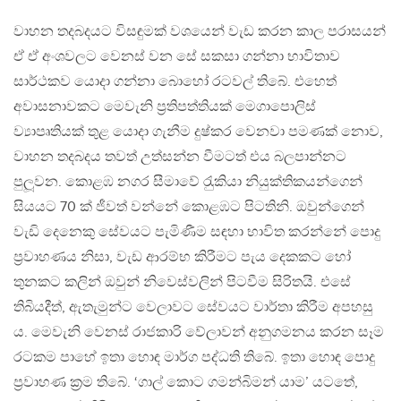
වාහන තදබදයට විසඳුමක් වශයෙන් වැඩ කරන කාල පරාසයන්
ඒ ඒ අංශවලට වෙනස් වන සේ සකසා ගන්නා භාවිතාව
සාර්ථකව යොදා ගන්නා බොහෝ රටවල් තිබේ. එහෙත්
අවාසනාවකට මෙවැනි ප‍්‍රතිපත්තියක් මෙගාපොලිස්
ව්‍යාපෘතියක් තුළ යොදා ගැනීම දුෂ්කර වෙනවා පමණක් නොව,
වාහන තදබදය තවත් උත්සන්න වීමටත් එය බලපාන්නට
පුලූවන. කොළඹ නගර සීමාවේ රැුකියා නියුක්තිකයන්ගෙන්
සියයට 70 ක් ජීවත් වන්නේ කොළඹට පිටතිනි. ඔවුන්ගෙන්
වැඩි දෙනෙකු සේවයට පැමිණීම සඳහා භාවිත කරන්නේ පොදු
ප‍්‍රවාහණය නිසා, වැඩ ආරම්භ කිරීමට පැය දෙකකට හෝ
තුනකට කලින් ඔවුන් නිවෙස්වලින් පිටවීම සිරිතයි. එසේ
තිබියදීත්, ඇතැමුන්ට වෙලාවට සේවයට වාර්තා කිරීම අපහසු
ය. මෙවැනි වෙනස් රාජකාරි වේලාවන් අනුගමනය කරන සෑම
රටකම පාහේ ඉතා හොඳ මාර්ග පද්ධති තිබේ. ඉතා හොඳ පොදු
ප‍්‍රවාහණ ක‍්‍රම තිබේ. ‘ගාල් කොට ගමන්බිමන් යාම’ යටතේ,