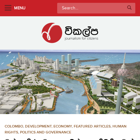
S
Search
MENU
k
for:
i
p
t
o
m
a
i
n
c
o
n
t
e
n
COLOMBO
,
DEVELOPMENT, ECONOMY
,
FEATURED ARTICLES
,
HUMAN
t
RIGHTS
,
POLITICS AND GOVERNANCE