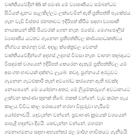
වෘත්තීයවේදීන් 65 ක් පමණ මේ ව්‍යාපෘතියට සම්බන්ධව
සිටියත් දැනට සැලකිල්ලට ලක්වෙමින් ඇති ප‍්‍රතිපත්ති පැකේජය
ගැන වැඩි විස්තර ජනතාවට ඉදිරිපත් කිරීම සඳහා ව්‍යාපෘති
නායකයන් කිසි පියවරක් ගෙන නැත. එසේම, මෙගාපොලිස්
ව්‍යාපෘතිය යටතට ගැනෙන ප‍්‍රතිපත්තිවල කාර්යසාධකත්වය
නිශ්චය කරගනු වස්, අදාළ ක්ෂේත‍්‍රවල වෙනත්
වෘත්තීයවේදීන්ගේ අදහස් උදහස් විමසා නැත. වාහන තදබදයට
විසඳුමක් වශයෙන් ඉදිරිපත් කෙරෙන ඇතැම් ප‍්‍රතිපත්තිවල යම්
අසංගත භාවයක් දක්නට ලැබේ. තවද, ප‍්‍රශ්නයේ අරටුවට
ගැනෙන ගැටළුකාරී තැන් අවබෝධ කරගෙන ඇති බවක්ද
නොපෙනේ. මේ යෝජනා අතර, මේ ලියුම්කරුගේ අවධානයට
ලක්වන කාරණා තුනක් තිබේ. එකක් වන්නේ, වැඩ කරන පැය
කාලය විවිධ කාල පරාසයන් හරහා විසුරුවා හැරීමේ
යෝජනාවයි. දෙවැන්න වන්නේ, ප‍්‍රවාහණ ක‍්‍රමයක් වශයෙන්
පාපැදි හඳුන්වා දීමයි. තෙවැන්න වන්නේ, මහජන
ගමනාගමනය සඳහා අභ්‍යන්තර ජල මාර්ග භාවිතයට ගැනීමයි.