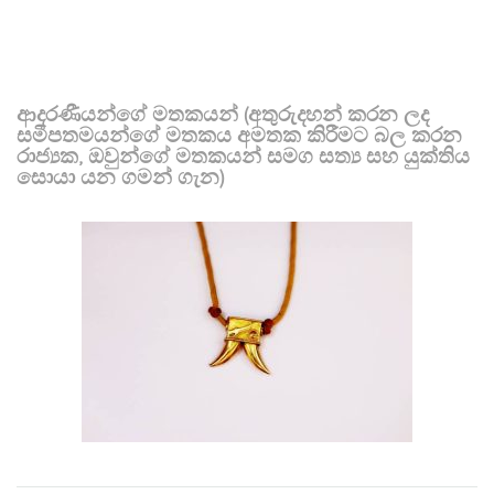
ආදරණීයන්ගේ මතකයන් (අතුරුදහන් කරන ලද
සමීපතමයන්ගේ මතකය අමතක කිරීමට බල කරන
රාජ්‍යක, ඔවුන්ගේ මතකයන් සමග සත්‍ය සහ යුක්තිය
සොයා යන ගමන් ගැන)