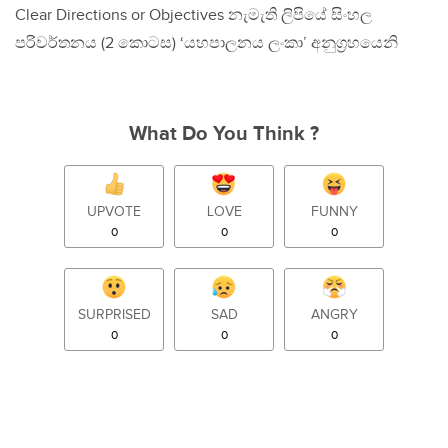
Clear Directions or Objectives නැමැති ලිපියේ සිංහල
පරිවර්තනය (2 කොටස) ‘යහපාලනය ලංකා’ අනුග‍්‍රහයෙනි
What Do You Think ?
UPVOTE
LOVE
FUNNY
0
0
0
SURPRISED
SAD
ANGRY
0
0
0