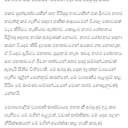
එකම සුන්දරත්වයකින් සහ පිරිසුදු භාවයකින් එක දිගටම නගර
නඩත්තු කර ගැනීම සඳහා ජාතික ආදායමෙන් විශාල කොටසක්
වැය කිරීමට හැකියාව ඇත්නම්, කොළඹ නගර ශෝභනය
පිළිබඳ අදහස නරක අරමුණක් නොවේ. නගර ශෝභනය සඳහා
කරන වියදම කිසි දවසක ජනතාවගෙන් අයකර ගත නොහැක.
ඒ වියදම දැරීමට ජනතාව සූදානම් නැත. තවද, නගර ශෝභනය
සහ ජනතාවගේ ජීවන තත්වයන් අතර සෘජු සම්බන්ධතාවක්
ඇතැයි සිතීම විහිළුවකි. මේ අරමුණු දෙක ඉලක්ක වශයෙන්
ගැනීම තුළින් පෙන්නුම් කරන්නේ, මේ ව්‍යාපෘතිය සැලසුම් කළ
පිරිස මේ කාරණා සම්බන්ධයෙන් මොන තරම් නොදැනුවත්ද
යන්නයි.
මෙගාපොලිස් ව්‍යාපෘති කණ්ඩායම ඉහත කී අරමුණු ඉටු කර
ගැනීමට මේ මගින් බැලූවත්, වඩාත් තාර්කිකව මේ දෙස බලන
නිරීක්ෂකයන් මේ මගින් අපේක්ෂා කළ හැකි කරුණු