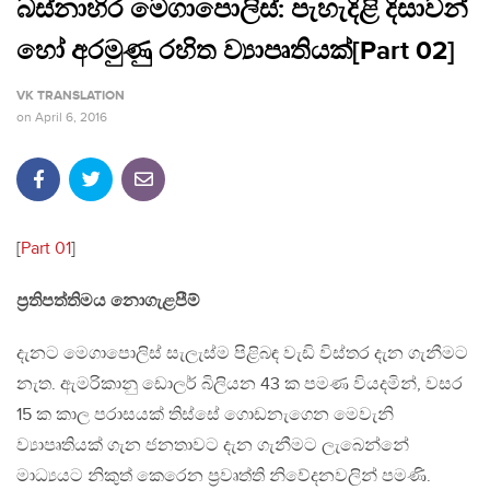
බස්නාහිර මෙගාපොලිස්: පැහැදිළි දිසාවන්
හෝ අරමුණු රහිත ව්‍යාපෘතියක්[Part 02]
VK TRANSLATION
on
April 6, 2016
[
Part 01
]
ප‍්‍රතිපත්තිමය නොගැළපීම්
දැනට මෙගාපොලිස් සැලැස්ම පිළිබඳ වැඩි විස්තර දැන ගැනීමට
නැත. ඇමරිකානු ඩොලර් බිලියන 43 ක පමණ වියදමින්, වසර
15 ක කාල පරාසයක් තිස්සේ ගොඩනැගෙන මෙවැනි
ව්‍යාපෘතියක් ගැන ජනතාවට දැන ගැනීමට ලැබෙන්නේ
මාධ්‍යයට නිකුත් කෙරෙන ප‍්‍රවෘත්ති නිවේදනවලින් පමණි.