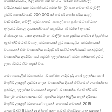
කෘෂිකර්මයට, බල ශක්ති ජනනයට, මාර්ග පද්ධතිවල
වර්ධනයට සහ ව්‍යාප්තියට මෙන්ම, (වී සහ වෙනත් වැවිලි
ඉඩම් හෙක්ටයාර් 200,000 ක් පමණ පෝෂණය කළ)
වාරිමාර්ග, වේලි, කුඩා නගර, පාසල් සහ ප‍්‍රජා මධ්‍යස්ථාන
ආදියට විශාල දායකත්වයක් සැපයීය. ඒ මගින් ආහාර
නිෂ්පාදනය, ගෘහ ආදායම් නංවාලීම සහ ග‍්‍රාමීය සේවා නියුක්තිය
ඇති කිරීමටත් විශාල මෙහෙයක් ඉටු කෙළේය. සමස්තයක්
වශයෙන් එම ව්‍යාපෘතිය පරිපුර්ණ සාර්ථකත්වයක් නොවූවත්,
ව්‍යාපෘතිය ආරම්භයේ පැවති ඉලක්කයන් වෙත බොහෝ දුරට
ළඟා වීමට ඊට හැකි විය.
මෙගාපොලිස් ව්‍යාපෘතිය, විශේෂිත අරමුණු හෝ ඉලක්ක හෝ
මිණුම් ලකුණු දක්වා නැත. ව්‍යාපෘතිය දියත් කිරීමෙන් අපේක්ෂිත
ප‍්‍රතිඵල, ඉලක්ක වශයෙන් ගැනේ. ව්‍යාපෘතිය දියත් කිරීමේ
ඕනෑම මොහොතක එහි ප‍්‍රගතිය මැන බැලිය හැකි දර්ශක,
මිණුම් ලකුණු වශයෙන් ගැනේ. කෙසේ වෙතත්, 2015
දෙසැම්බර් 6 වැනි දා නිකුත් කළ පුවත් නිවේදනයක සඳහන්