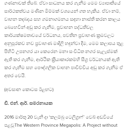
ගණනාවක් තිබේ. ඒවා සාධනය කර ගැනීම මෙම ව්‍යාපෘතියේ
සාර්ථකත්වය මණින මිම්මක් වශයෙන් ගත හැකිය. ඒවා නම්,
වාහන තදබදය සහ ගමනාගමනය සඳහා නාස්ති කරන කාලය
බෙහෙවින් අඩු කර ගැනීම, ප‍්‍රවාහන පද්ධතිවල
කාර්යක්ෂමතාවයේ වර්ධනය, පවතින ප‍්‍රවාහණ ක‍්‍රමවලට
අනුපූරකව නව ප‍්‍රවාහණ මාදිලි හඳුන්වා දීම, මෙම කලාපය තුළ
පිහිටි උපනගර යා කෙරෙන මනා සංවිධිත නගර සැලැස්මක්
ඇති කර ගැනීම, ආර්ථික ක‍්‍රියාකාරකම්හි සීග‍්‍ර වර්ධනයක් ඇති
කර ගැනීම සහ පෞද්ගලික වාහන පාවිච්චිය අඩු කර ගැනීම ඒ
අතර වෙයි.
(අවසාන කොටස ඊළඟට)
ඞී. එන්. ආර්. සමරනායක
2016 මාර්තු 20 වැනි දා ‘කලම්බු ටෙලිග‍්‍රාෆ්’ වෙබ් අඩවියේ
පළවූThe Western Province Megapolis: A Project without