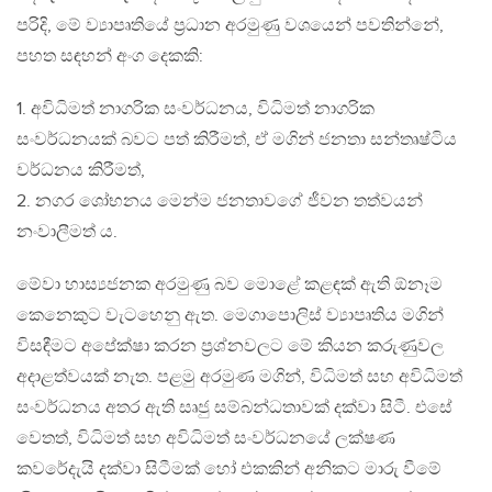
පරිදි, මේ ව්‍යාපෘතියේ ප‍්‍රධාන අරමුණු වශයෙන් පවතින්නේ,
පහත සඳහන් අංග දෙකකි:
1. අවිධිමත් නාගරික සංවර්ධනය, විධිමත් නාගරික
සංවර්ධනයක් බවට පත් කිරීමත්, ඒ මගින් ජනතා සන්තෘෂ්ටිය
වර්ධනය කිරීමත්,
2. නගර ශෝභනය මෙන්ම ජනතාවගේ ජීවන තත්වයන්
නංවාලීමත් ය.
මේවා හාස්‍යජනක අරමුණු බව මොළේ කළඳක් ඇති ඕනෑම
කෙනෙකුට වැටහෙනු ඇත. මෙගාපොලිස් ව්‍යාපෘතිය මගින්
විසඳීමට අපේක්ෂා කරන ප‍්‍රශ්නවලට මේ කියන කරුණුවල
අදාළත්වයක් නැත. පළමු අරමුණ මගින්, විධිමත් සහ අවිධිමත්
සංවර්ධනය අතර ඇති සෘජු සම්බන්ධතාවක් දක්වා සිටී. එසේ
වෙතත්, විධිමත් සහ අවිධිමත් සංවර්ධනයේ ලක්ෂණ
කවරේදැයි දක්වා සිටීමක් හෝ එකකින් අනිකට මාරු වීමේ