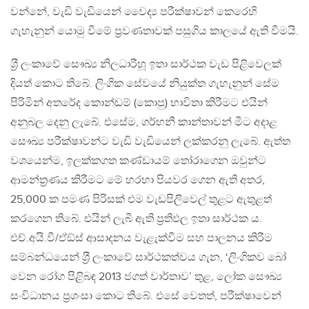
වන්නේ, වැඩි වැඩියෙන් වෛද්‍ය පරීක්ෂාවන් කෙරෙහි
ගැහැනුන් යොමු වීමේ ප‍්‍රවණතාවක් පසුගිය කාලයේ ඇති වීමයි.
ශ‍්‍රී ලංකාවේ සෞඛ්‍ය නිලධාරීහූ ඉතා සාර්ථක වැඩ පිළිවෙලක්
දියත් කොට තිබේ. ලිංගික සේවයේ නියුක්ත ගැහැනුන් සේම
පිරිමින් අතරේද කොන්ඩම් (කොපු) භාවිතා කිරීමට එයින්
අනුබල දෙනු ලැබේ. එසේම, ගර්භනී කාන්තාවන් මීට අදාළ
සෞඛ්‍ය පරීක්ෂාවන්ට වැඩි වැඩියෙන් ලක්කරනු ලැබේ. ඇත්ත
වශයෙන්ම, ඉලක්කගත කණ්ඩායම් තෝරාගෙන ඔවුන්ට
ආමන්ත‍්‍රණය කිරීමට මේ හරහා පියවර ගෙන ඇති අතර,
25,000 ක පමණ පිරිසක් එම වැඩපිලිවෙල් තුළට ඇතුළත්
කරගෙන තිබේ. එයින් ලැබී ඇති ප‍්‍රතිඵල ඉතා සාර්ථක ය.
එච්.අයි.වී/ඒඞ්ස් ආසාදනය වැළැක්වීම සහ පාලනය කිරීම
සම්බන්ධයෙන් ශ‍්‍රී ලංකාවේ සාර්ථකත්වය ගැන, ‘ලිංගිකව බෝ
වෙන රෝග පිළිබඳ 2013 ජගත් වාර්තාව’ තුළ, ලෝක සෞඛ්‍ය
සංවිධානය ප‍්‍රශංසා කොට තිබේ. එසේ වෙතත්, පරීක්ෂාවෙන්