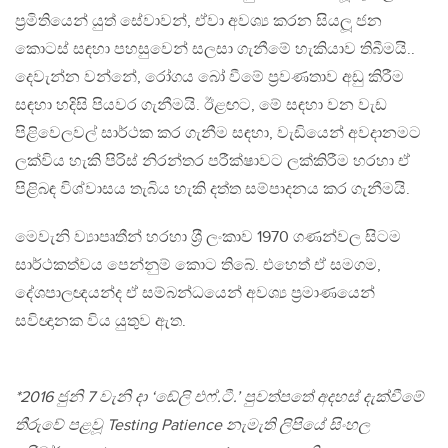
ප‍්‍රමිතියෙන් යුත් සේවාවන්, ඒවා අවශ්‍ය කරන සියලූ ජන
කොටස් සඳහා පහසුවෙන් සලසා ගැනීමේ හැකියාව තිබීමයි..
දෙවැන්න වන්නේ, රෝගය බෝ වීමේ ප‍්‍රවණතාව අඩු කිරීම
සඳහා හදිසි පියවර ගැනීමයි. ඊළඟට, මේ සඳහා වන වැඩ
පිළිවෙලවල් සාර්ථක කර ගැනීම සඳහා, වැඩියෙන් අවදානමට
ලක්විය හැකි පිරිස් නිරන්තර පරීක්ෂාවට ලක්කිරීම හරහා ඒ
පිළිබඳ විශ්වාසය තැබිය හැකි දත්ත සම්පාදනය කර ගැනීමයි.
මෙවැනි ව්‍යාපෘතීන් හරහා ශ‍්‍රී ලංකාව 1970 ගණන්වල සිටම
සාර්ථකත්වය පෙන්නුම් කොට තිබේ. එහෙත් ඒ සමගම,
දේශපාලඥයන්ද ඒ සම්බන්ධයෙන් අවශ්‍ය ප‍්‍රමාණයෙන්
සවිඥානක විය යුතුව ඇත.
*2016 ජුනි 7 වැනි දා ‘ඬේලි එෆ්.ටී.’ පුවත්පතේ අදහස් දැක්වීමේ
තීරුවේ පළවූ Testing Patience නැමැති ලිපියේ සිංහල