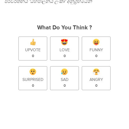
පරිවර්තනය ‘යහපාලනය ලංකා’ අනුග‍්‍රහයෙනි
What Do You Think ?
UPVOTE
LOVE
FUNNY
0
0
0
SURPRISED
SAD
ANGRY
0
0
0