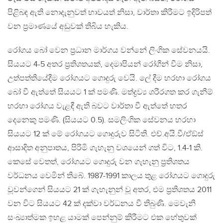
පිළිබඳ ඇති නොදැනුවත් භාවයත් නිසා, වාර්තා කිරීමට ඉදිරිපත්
වන ප‍්‍රමාණයේ අඩුවක් තිබිය හැකිය.
රෝගය බෝ වෙන ප‍්‍රධාන මාර්ගය වන්නේ ලිංගික සේවනයයි.
සියයට 4-5 අතර ප‍්‍රතිශතයක්, දෙමාපියන් රෝගීන් වීම නිසා,
උත්පත්තියේදීම රෝගයට ගොදුරු වෙයි. ලේ දීම හරහා රෝගය
බෝ වී ඇත්තේ සියයට 1 ක් පමණි. මත්ද්‍රව්‍ය ශරීරගත කර ගැනීම්
හරහා රෝගය වැළඳී ඇති බවට වාර්තා වී ඇත්තේ හතර
දෙනෙකු පමණි. (සියයට 0.5). සමලිංගික සේවනය හරහා
සියයට 12 ක් මේ රෝගයට ගොදුරුව සිටිති. එච්.අයි.වී/ඒඞ්ස්
ආසාදිත අනුපාතය, පිරිමි ගැහැනු වශයෙන් ගත් විට, 1.4-1 කි.
කෙසේ වෙතත්, රෝගයට ගොදුරු වන ගැහැනු ප‍්‍රතිශතය
වර්ධනය වෙමින් තිබේ. 1987-1991 කාලය තුළ රෝගයට ගොදුරු
වූවන්ගෙන් සියයට 21 ක් ගැහැනුන් වූ අතර, එම ප‍්‍රතිශතය 2011
වන විට සියයට 42 ක් දක්වා වර්ධනය වී තිබුණි. මෙවැනි
සංඛ්‍යාත්මක ඉහළ යාමක් පෙන්නුම් කිරීමට එක හේතුවක්