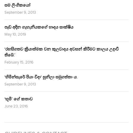
සම ලිංගිකයෝ
September 9, 2013
පෑඩ් අඳින ගැහැනියකගේ හෘදය සාක්ෂිය
May 10, 2019
‘රහසිගතව ක්‍රියාත්මක වන කුලවාදය අවසන් කිරීමට කාලය උදාවී
තිබේ.’
February 15, 2016
‘හිමින්සැරේ පියා විදා‘ සුනිලා සමුගත්තා ය.
September 9, 2013
‘භූමි’ ගේ කතාව
June 23, 2016