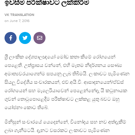
ඉවසීම පරීක්ෂාවට ලක්කිරීම
VK TRANSLATION
on
June 7, 2016
ශ‍්‍රී ලාංකික දේශපාලඥයෝ මෝඩ කතා කීමේ රෝගයෙන්
පෙළෙති. උත්ප‍්‍රාසය වන්නේ, එහි මෑතම නිදර්ශනය සෞඛ්‍ය
අමාත්‍යවරයාගෙන්ම සපයනු ලැබ තිබීමයි. ලංකාවට පැමිණෙන
සියලූ විදේශීය සංචාරකයන්, එච්.අයි.වී. ආසාදනයෙන්/ඒඞ්ස්
රෝගයෙන් සහ මැලෙරියාවෙන් පෙළෙන්නේදැ යි කටුනායක
ගුවන් තොටුපොළෙදීම පරීක්ෂාවට ලක්කළ යුතු බවට ඔහු
යෝජනා කොට තිබේ.
මිනිසුන් සංචාරයේ යෙදෙන්නේ, විනෝදය සහ නව අත්දැකීම්
ලබා ගැනීමටයි. දැනට වසරකට ලංකාවට පැමිණෙන