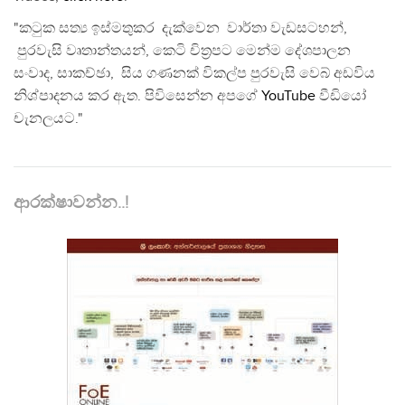
"කටුක සත්‍ය ඉස්මතුකර දැක්වෙන වාර්තා වැඩසටහන්,
පුරවැසි වෘතාන්තයන්, කෙටි චිත්‍රපට මෙන්ම දේශපාලන
සංවාද, සාකච්ඡා, සිය ගණනක් විකල්ප පුරවැසි වෙබ් අඩවිය
නිශ්පාදනය කර ඇත. පිවිසෙන්න අපගේ
YouTube
වීඩියෝ
චැනලයට."
ආරක්ෂාවන්න..!