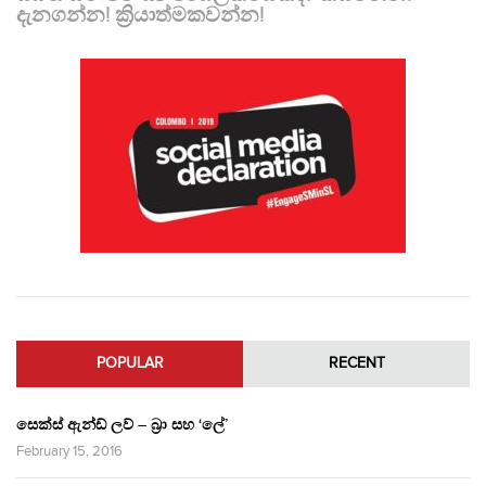
දැනගන්න! ක්‍රියාත්මකවන්න!
POPULAR
RECENT
සෙක්ස් ඇන්ඩ් ලව් – බ්‍රා සහ ‘ලේ’
February 15, 2016