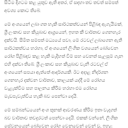
සිටීම දිගටම කළ යුතුව ඇති අතර, ඒ සඳහා තව තවත් සම්පත්
අවශ්‍ය කොට තිබේ.
මේ අංශයෙන් ලබා ගත හැකි සාර්ථකත්වයන් පිළිබඳ ඇගැයීමක්,
ශ‍්‍රී ලංකාව සහ කියුබාව ආශ‍්‍රයෙන්, ඉහත කී වාර්තාව ගෙනහැර
දක්වයි. සීමිත සම්පත් මධ්‍යයේ පවා, මේ රටවල් ලබාගෙන ඇති
සාර්ථකත්වය හරහා, ඒ අංශයෙන් ලිංගික වශයෙන් බෝවෙන
රෝග පිළිබඳව කළ හැකි මැදිහත් වීම් සහ වෙනත් සැලසුම් ගැන
එහි දක්වා තිබේ. ශ‍්‍රී ලංකාව සහ කියුබාව වැනි රටවල් ඒ
අංශයෙන් සපයා ඇත්තේ ආදර්ශයකි. ඊට අදාළ නිදර්ශන
ගෙනහැර දක්වන වාර්තාව, කාලයක් යද්දී මේ රෝගය
වැළැක්වීම සහ පාලනය කිරීම හරහා එම රෝගය
මැඩපැවැත්විය හැකි බව පෙන්වා දෙයි.
මේ සම්බන්ධයෙන් අංශ තුනක් ආවරණය කිරීම ඉතා වැදගත්
බව වාර්තාව තවදුරටත් පෙන්වා දෙයි. එකක් වන්නේ, ලිංගික
සේවනයෙන් බෝවෙන රෝග වෙනුවෙන් වෙන් වූ, ඉහළ