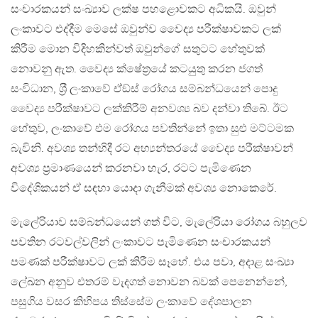
සංචාරකයන් සංඛ්‍යාව ලක්ෂ පහළොවකට අධිකයි. ඔවුන්
ලංකාවට එද්දීම මෙසේ ඔවුන්ව වෛද්‍ය පරීක්ෂාවකට ලක්
කිරීම මොන විදිහකින්වත් ඔවුන්ගේ සතුටට හේතුවක්
නොවනු ඇත. වෛද්‍ය ක්ෂේත‍්‍රයේ කටයුතු කරන ජගත්
සංවිධාන, ශ‍්‍රී ලංකාවේ ඒඞ්ස් රෝගය සම්බන්ධයෙන් පොදු
වෛද්‍ය පරීක්ෂාවට ලක්කිරීම් අනවශ්‍ය බව දන්වා තිබේ. ඊට
හේතුව, ලංකාවේ එම රෝගය පවතින්නේ ඉතා සුළු මට්ටමක
බැවිනි. අවශ්‍ය තන්හිදී රට අභ්‍යන්තරයේ වෛද්‍ය පරීක්ෂාවන්
අවශ්‍ය ප‍්‍රමාණයෙන් කරනවා හැර, රටට පැමිණෙන
විදේශිකයන් ඒ සඳහා යොදා ගැනීමක් අවශ්‍ය නොකෙරේ.
මැලේරියාව සම්බන්ධයෙන් ගත් විට, මැලේරියා රෝගය බහුලව
පවතින රටවල්වලින් ලංකාවට පැමිණෙන සංචාරකයන්
පමණක් පරීක්ෂාවට ලක් කිරීම සෑහේ. එය පවා, අදාළ සංඛ්‍යා
ලේඛන අනුව එතරම් වැදගත් නොවන බවක් පෙනෙන්නේ,
පසුගිය වසර කිහිපය තිස්සේම ලංකාවේ දේශපාලන