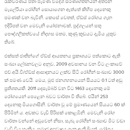
රැකවරණය පතා පැමිණි විදේශ සරණාගතනයන් අතරින්
මැලේරියා රෝගීන් සොයාගෙන ඇත්තේ කිහිප දෙනෙකු
පමණක් වන බැවිනි. කෙසේ වෙතත්, ඒඞ්ස් රෝගය ගැන
ඉදිරිපත් වන මෙවැනි යෝජනාවක්, පුද්ගලයන් සතු
පෞද්ගලිකත්වයේ නිදහස මතම, කුණු කූඩයට දැමිය යුතුව
තිබේ.
එක්සත් ජාතීන්ගේ ඒඞ්ස් ආයතනය ප‍්‍රකාශයට පත්කොට ඇති
සංඛ්‍යා ලේඛනවලට අනුව, 2009 අවසානය වන විට ලංකාවේ
එච්.අයි.වී/ඒඞ්ස් ආසාදනයට ලක්ව සිටි රෝගීන් සංඛ්‍යාව 3000
ක් පමණ වෙයි. මෙය, මුළු ජනගහනයෙන් සියයට 0.1 ටත් අඩු
ප‍්‍රතිශතයකි. 2011 දෙසැම්බර් වන විට 1463 දෙනෙකු මේ
රෝගයෙන් පෙළෙන බවට වාර්තා වී තිබේ. එයින් 253
දෙනෙකු මියගොසිනි. වාර්තා වූ මේ ප‍්‍රමාණයෙන් සියයට 60 ක්
පිරිමින් ය. අඩකට වැඩි පිරිසක් කොළඹිනි. මෙවැනි රෝග
වාර්තා වන්නේ අඩුවෙන් නිසා, සැබෑ රෝගීන් සංඛ්‍යාව මීට වඩා
වැඩි විය හැකිය. සමාජ අපවාදය ගැන ඇති බියත්, රෝගය