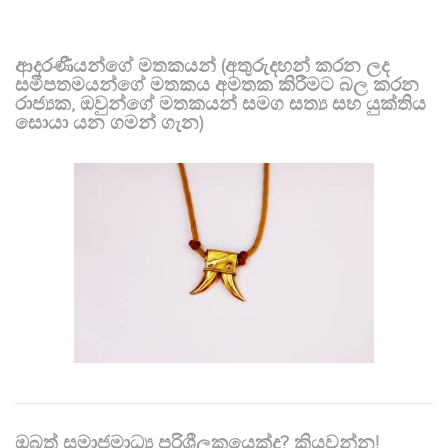
ආදරණීයන්ගේ මතකයන් (අතුරුදහන් කරන ලද
සමීපතමයන්ගේ මතකය අමතක කිරීමට බල කරන
රාජ්‍යක, ඔවුන්ගේ මතකයන් සමග සත්‍ය සහ යුක්තිය
සොයා යන ගමන් ගැන)
ඔබත් සමාජමාධ්‍ය පරිශීලකයෙක්ද? කියවන්න!