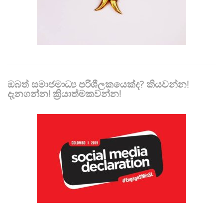
ඔබත් සමාජමාධ්‍ය පරිශීලකයෙක්ද? කියවන්න!
දැනගන්න! ක්‍රියාත්මකවන්න!