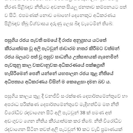
තීරණ පිළිබඳව නීතියට අවනත සියලූ ජනතාව කම්පනයට පත්
ව සිටී. එපමණක් නොව බොහෝ දෙනෙකුට අධිකරණය
පිළිබඳව තිබූ විශ්වාසය දරුණු ලෙස බිඳ වැටෙමින් තිබේ.
පසුගිය රජය පැවති සමයේ දී රාජ්‍ය අනුග‍්‍රහය යටතේ
කි‍්‍රයාත්මක වූ අලි පැටවුන් ජාවාරම නතර කිරීමට වත්මන්
රජය බලයට පත් වූ පසුව සාධනීය උත්සාහයක් ගැනෙමින්
පැවතුනු කාල වකවානුවක අධිකරණයේ පක්ෂග‍්‍රාහී
හැසිරීමෙන් පෙනී යන්නේ යහපාලන රජය තුළ නීතියේ
අධිපත්‍යය අධිකරණය විසින් ම කෙළෙසා දමන බව ය.
පසුගිය කාලය තුළ දී වනජීවී සංරක්ෂණ දෙපාර්තමේන්තුවේ හා
අපරාධ පරීක්ෂණ දෙපාර්තමේන්තුවේ මැදිහත්වීම මත නීති
විරෝධීව රඳවාගෙන සිටි අලි පැටවුන් 38 ක් පමණ අත්
අඩංගුවට ගෙන නීතිය කි‍්‍රයාත්මක කර තිබේ. නීති විරෝධීව
රඳවාගෙන සිටින තවත් අලි පැටවුන් 10 කට වැඩි ප‍්‍රමාණයක්