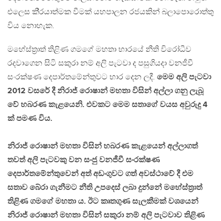
එලෙස කි‍්‍රයාත්මක වීමක් යහපාලන රජයකින් බලාපොරොත්තු
විය නොහැක.
මහේස්ත‍්‍රාත් තිළිණ ගමගේ මහතා භාරයේ නීති විරෝධීව
රදවාගෙන සිටි සකුරා නම් අලි පැටවා ද පසුගියදා වනජීවී
සංරක්ෂණ දෙපාර්තමේන්තුවට භාර දෙන ලදී.
මෙම අලි පැටවා
2012 වසරේ දී නිරාජ් රොෂාන් මහතා විසින් අල්ලා ගනු ලැබූ
වේ හබරණ කැළයෙනි. එවකට මෙම සතාගේ වයස අවුරුදු 4
ක් පමණ විය.
නිරාජ් රොෂාන් මහතා විසින් හබරණ කැළයෙන් අල්ලාගත්
තවත් අලි පැටවකු වන සංජු වනජීවී සංරක්ෂණ
දෙපාර්තමේන්තුවෙන් අත් අඩංගුවට ගත් අවස්ථාවේ දී එම
සතාව බේරා ගැනීමට නීති උපදෙස් ලබා දුන්නේ මහේස්ත‍්‍රාත්
තිළිණ ගමගේ මහතා ය. ඊට කෘතගුණ සැලකීමක් වශයෙන්
නිරාජ් රොෂාන් මහතා විසින් සකුරා නම් අලි පැටවාව තිළිණ