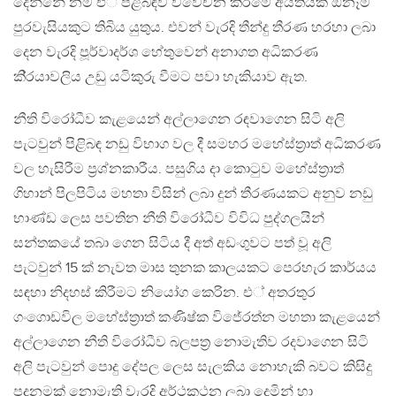
දෙන්නේ නම් එ් පිළිබඳව විවේචන කිරීමේ අයිතියක් ඕනෑම
පුරවැසියකුට තිබිය යුතුය. එවන් වැරදි තීන්දු තීරණ හරහා ලබා
දෙන වැරදි පූර්වාදර්ශ හේතුවෙන් අනාගත අධිකරණ
කි‍්‍රයාවලිය උඩු යටිකුරු වීමට පවා හැකියාව ඇත.
නීති විරෝධීව කැළයෙන් අල්ලාගෙන රඳවාගෙන සිටි අලි
පැටවුන් පිළිබඳ නඩු විභාග වල දී සමහර මහේස්ත‍්‍රාත් අධිකරණ
වල හැසිරීම ප‍්‍රශ්නකාරීය. පසුගිය දා කොටුව මහේස්ත‍්‍රාත්
ගිහාන් පිලපිටිය මහතා විසින් ලබා දුන් තීරණයකට අනුව නඩු
භාණ්ඩ ලෙස පවතින නීති විරෝධීව විවිධ පුද්ගලයින්
සන්තකයේ තබා ගෙන සිටිය දී අත් අඩංගුවට පත් වූ අලි
පැටවුන් 15 ක් නැවත මාස තුනක කාලයකට පෙරහැර කාර්යය
සඳහා නිදහස් කිරීමට නියෝග කෙරින. එ් අතරතුර
ගංගොඩවිල මහේස්ත‍්‍රාත් කණිෂ්ක විජේරත්න මහතා කැළයෙන්
අල්ලාගෙන නීති විරෝධීව බලපත‍්‍ර නොමැතිව රදවාගෙන සිටි
අලි පැටවුන් පොදු දේපල ලෙස සැලකිය නොහැකි බවට කිසිදු
පදනමක් නොමැති වැරදි අර්ථකථන ලබා දෙමින් හා