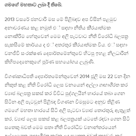
ගමගේ මහතාට ලබා දී තිබේ.
2013 වසරේ ජනවාරි මස මේ පිළිබඳව අප විසින් පළමුව
අනාවරණය කළ නමුත් එ් සඳහා නීතිය කි‍්‍රයාත්මක
නොකිරීම හේතුවෙන් මෙම අලි පැටවාට නීති විරෝධී බලපත‍්‍ර
සැකසීමේ කාර්යය ද එ් අතරතුර කි‍්‍රයාත්මක විය. එ් සඳහා
වනජීවී සංරක්ෂණ දෙපාර්තමේන්තුවේ හිටපු ඉහළ නිලධාරීන්
කිහිපදෙනෙකුගේ පූර්ණ සහයෝගය ලැබුණි.
විගණකාධිපති දෙපාර්තමේන්තුවෙන් 2014 ජූලි මස 22 වන දින
නිකුත් කළ නීති විරෝධී ලෙස වනයෙන් අල්ලා ගෘහාශි‍්‍රත කර
ව්‍යාජ බලපත‍්‍ර සකස් කර විවිධ පුද්ගලයින් භාරයේ තබා ගෙන
සිටින අලි පැටවුන් පිළිබඳ විගණන විමසුමට අනුව තිළිණ
ගමගේ මහතා භාරයේ සිටි අලි පැටවා ව්‍යාජ තොරතුරු ඇතුළත්
කර, ව්‍යාජ ලෙස සකස් කළ බලපත‍්‍රයක් යටතේ රඳවා ගෙන සිටි
සතෙකු බවත් මෙම සතා නීති විරෝධීව වනාන්තරයෙන්