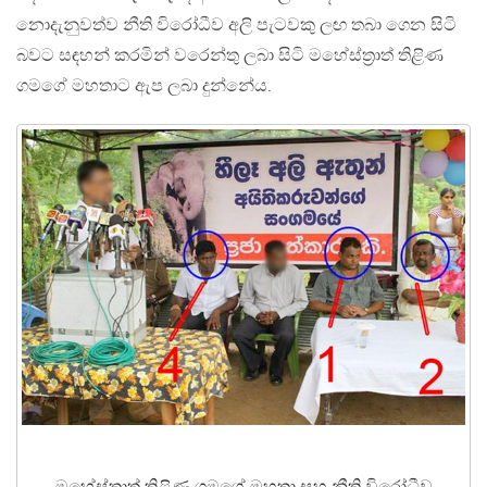
නොදැනුවත්ව නීති විරෝධීව අලි පැටවකු ලඟ තබා ගෙන සිටි
බවට සඳහන් කරමින් වරෙන්තු ලබා සිටි මහේස්ත‍්‍රාත් තිළිණ
ගමගේ මහතාට ඇප ලබා දුන්නේය.