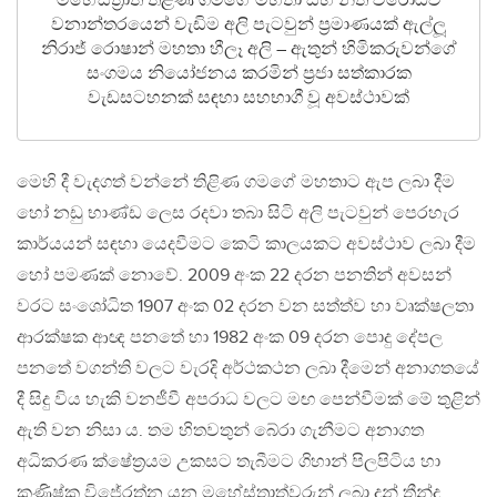
මහේස්ත‍්‍රාත් තිළිණ ගමගේ මහතා සහ නීති විරෝධීව
වනාන්තරයෙන් වැඩිම අලි පැටවුන් ප‍්‍රමාණයක් ඇල්ලූ
නිරාජ් රොෂාන් මහතා හීලෑ අලි – ඇතුන් හිමිකරුවන්ගේ
සංගමය නියෝජනය කරමින් ප‍්‍රජා සත්කාරක
වැඩසටහනක් සඳහා සහභාගී වූ අවස්ථාවක්
මෙහි දී වැදගත් වන්නේ තිළිණ ගමගේ මහතාට ඇප ලබා දීම
හෝ නඩු භාණ්ඩ ලෙස රදවා තබා සිටි අලි පැටවුන් පෙරහැර
කාර්යයන් සඳහා යෙදවීමට කෙටි කාලයකට අවස්ථාව ලබා දීම
හෝ පමණක් නොවේ. 2009 අංක 22 දරන පනතින් අවසන්
වරට සංශෝධිත 1907 අංක 02 දරන වන සත්ත්ව හා වෘක්ෂලතා
ආරක්ෂක ආඥ පනතේ හා 1982 අංක 09 දරන පොදු දේපල
පනතේ වගන්ති වලට වැරදි අර්ථකථන ලබා දීමෙන් අනාගතයේ
දී සිදු විය හැකි වනජීවී අපරාධ වලට මඟ පෙන්වීමක් මේ තුළින්
ඇති වන නිසා ය. තම හිතවතුන් බේරා ගැනීමට අනාගත
අධිකරණ ක්ෂේත‍්‍රයම උකසට තැබීමට ගිහාන් පිලපිටිය හා
කණිෂ්ක විජේරත්න යන මහේස්ත‍්‍රාත්වරුන් ලබා දුන් තීන්දු