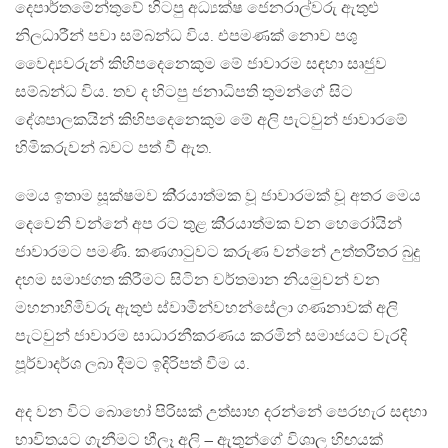
දෙපාර්තමේන්තුවේ හිටපු අධ්‍යක්ෂ ජෙනරාල්වරු ඇතුළු
නිලධාරීන් පවා සම්බන්ධ විය. එපමණක් නොව පශු
වෛද්‍යවරුන් කිහිපදෙනෙකුම මේ ජාවාරම සඳහා සෘජුව
සම්බන්ධ විය. තව ද හිටපු ජනාධිපති තුමන්ගේ සිට
දේශපාලකයින් කිහිපදෙනෙකුම මේ අලි පැටවුන් ජාවාරමේ
හිමිකරුවන් බවට පත් වී ඇත.
මෙය ඉතාම සූක්ෂමව කි‍්‍රයාත්මක වූ ජාවාරමක් වූ අතර මෙය
දෙවෙනි වන්නේ අප රට තුළ කි‍්‍රයාත්මක වන හෙරෝයින්
ජාවාරමට පමණි. කණගාටුවට කරුණ වන්නේ උත්තරීතර බුදු
දහම සමාජගත කිරීමට සිටින වර්තමාන නියමුවන් වන
මහනාහිමිවරු ඇතුළු ස්වාමීන්වහන්සේලා ගණනාවක් අලි
පැටවුන් ජාවාරම සාධාරනීකරණය කරමින් සමාජයට වැරදි
පූර්වාදර්ශ ලබා දීමට ඉදිරිපත් වීම ය.
අද වන විට බොහෝ පිරිසක් උත්සාහ දරන්නේ පෙරහැර සඳහා
භාවිතයට ගැනීමට හීලෑ අලි – ඇතුන්ගේ විශාල හිඟයක්