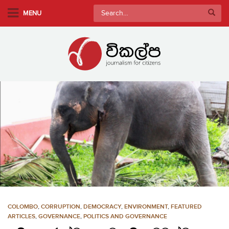
S
Search
MENU
k
for:
i
p
t
o
m
a
i
n
c
o
n
t
e
n
COLOMBO
,
CORRUPTION
,
DEMOCRACY
,
ENVIRONMENT
,
FEATURED
t
ARTICLES
,
GOVERNANCE
,
POLITICS AND GOVERNANCE