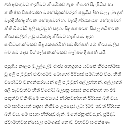
අත් අඩංගුවට ගැනීමට නියමිතව ඇත. ගිහාන් පිලපිටිය හා
කණිෂ්ක විජේරත්න මහේස්ත‍්‍රාත්වරුන් පසුගිය දින වල ලබා දුන්
වැරදි තීන්දු තීරණ හේතුවෙන් හා වැරදි අර්ථකථන හේතුවෙන්
නීති විරෝධී අලි පැටවුන් සඳහා සිදු කෙරෙන සියලූ අධිකරණ
කි‍්‍රයාවලීන් උඩු යටිකුරු කිරීමට හැකියාව ඇත.
සංවිධානාත්මකව සිදු කෙරෙමින් පවතින්නේ මේ කි‍්‍රයාවලිය
බව මේ දෙස විශ්ලේෂණාත්මකව බැලීමේ දී පෙනී යයි.
පසුගිය කාලය මුලූල්ලේම රාජ්‍ය අනුග‍්‍රහය යටතේ කි‍්‍රයාත්මක
වූ අලි පැටවුන් ජාවාරමට බොහෝ පිරිසක් සම්බන්ධ විය. නීති
විරෝධීව වනාන්තරයෙන් අලි පැටවුන් අල්ලන්නන්, අල්ලාගත්
අලි පැටවුන්ට නීති විරෝධී බලපත‍්‍ර සකස් කරන්නන් හා එම
සතුන්ව විකිණීමේ කාර්යයේ නිරතවන්නන් පිරිසක් බිහි විය.
එම කාර්යයන් සඳහා නීතිමය උපදෙස් ලබා දීමට තවත් පිරිසක්
බිහි විය. මේ සඳහා නීතීඥවරුන්, මහේස්ත‍්‍රාත්වරුන්, ප‍්‍රසිද්ධ
ස්වාමීන්වහන්සේලා පමණක් නොව වනජීවී සංරක්ෂණ