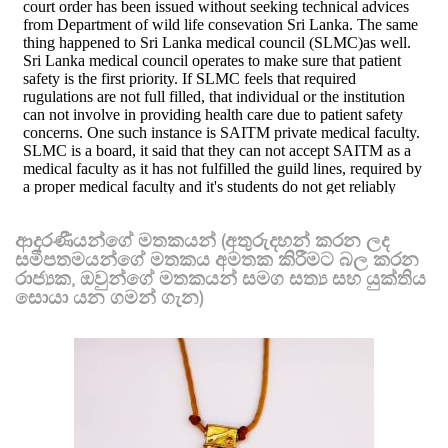
ආදරණීයන්ගේ මතකයන් (අතුරුදහන් කරන ලද
සමීපතමයන්ගේ මතකය අමතක කිරීමට බල කරන
රාජ්‍යක, ඔවුන්ගේ මතකයන් සමග සත්‍ය සහ යුක්තිය
සොයා යන ගමන් ගැන)