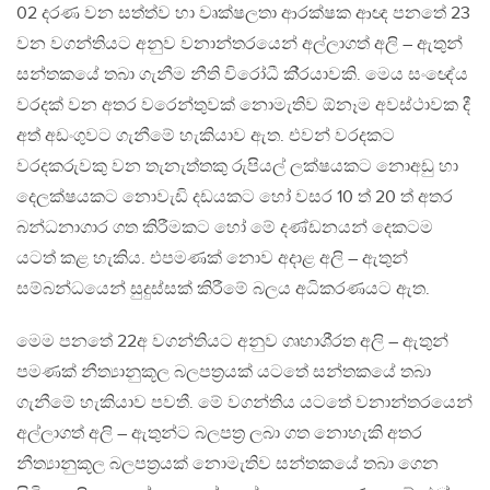
02 දරණ වන සත්ත්ව හා වෘක්ෂලතා ආරක්ෂක ආඥ පනතේ 23
වන වගන්තියට අනුව වනාන්තරයෙන් අල්ලාගත් අලි – ඇතුන්
සන්තකයේ තබා ගැනීම නීති විරෝධී කි‍්‍රයාවකි. මෙය සංඥේය
වරදක් වන අතර වරෙන්තුවක් නොමැතිව ඕනෑම අවස්ථාවක දී
අත් අඩංගුවට ගැනීමේ හැකියාව ඇත. එවන් වරදකට
වරදකරුවකු වන තැනැත්තකු රුපියල් ලක්ෂයකට නොඅඩු හා
දෙලක්ෂයකට නොවැඩි දඩයකට හෝ වසර 10 ත් 20 ත් අතර
බන්ධනාගාර ගත කිරීමකට හෝ මේ දණ්ඩනයන් දෙකටම
යටත් කළ හැකිය. එපමණක් නොව අදාළ අලි – ඇතුන්
සම්බන්ධයෙන් සුදුස්සක් කිරීමේ බලය අධිකරණයට ඇත.
මෙම පනතේ 22අ වගන්තියට අනුව ගෘහාශි‍්‍රත අලි – ඇතුන්
පමණක් නීත්‍යානුකූල බලපත‍්‍රයක් යටතේ සන්තකයේ තබා
ගැනීමේ හැකියාව පවතී. මේ වගන්තිය යටතේ වනාන්තරයෙන්
අල්ලාගත් අලි – ඇතුන්ට බලපත‍්‍ර ලබා ගත නොහැකි අතර
නීත්‍යානුකූල බලපත‍්‍රයක් නොමැතිව සන්තකයේ තබා ගෙන