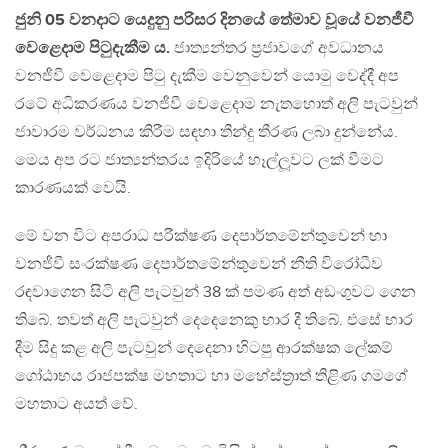
ජුනි 05 වනදාට යෙදුනු පරිසර දිනයේ තේමාව වූයේ වනජීවී
වෙළෙදාම පිටුදැකීම ය.
ජාත්‍යන්තර ප‍්‍රජාවගේ අවධානය
වනජීවී වෙළෙදාම පිටු දැකීම වෙනුවෙන් යොමු වෙද්දී අප
රටේ අධිකරණය වනජීවී වෙළෙදාම නැතහොත් අලි පැටවුන්
ජාවාරම වර්ධනය කිරීම සඳහා තීන්දු තීරණ ලබා දුන්නේය.
මෙය අප රට ජාත්‍යන්තරය ඉදිරියේ හෑල්ලූවට ලක් වීමට
කාරණයක් වෙයි.
මේ වන විට අපරාධ පරීක්ෂණ දෙපාර්තමේන්තුවෙන් හා
වනජීවී සංරක්ෂණ දෙපාර්තමේන්තුවෙන් නීති විරෝධීව
රඳවාගෙන සිටි අලි පැටවුන් 38 ක් පමණ අත් අඩංගුවට ගෙන
තිබේ. තවත් අලි පැටවුන් දෙදෙනෙකු භාර දී තිබේ. එසේ භාර
දීම සිදු කළ අලි පැටවුන් දෙදෙනා හිටපු ආරක්ෂක ලේකම්
ගෝඨාභය රාජපක්ෂ මහතාට හා මහේස්ත‍්‍රාත් තිළිණ ගමගේ
මහතාට අයත් වේ.