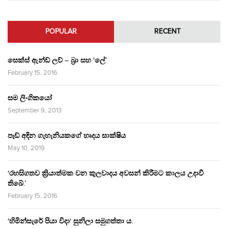
POPULAR
RECENT
සෙක්ස් ඇන්ඩ් ලව් – බ්‍රා සහ ‘ලේ’
February 15, 2016
සම ලිංගිකයෝ
September 9, 2013
පෑඩ් අඳින ගැහැනියකගේ හෘදය සාක්ෂිය
May 10, 2019
‘රහසිගතව ක්‍රියාත්මක වන කුලවාදය අවසන් කිරීමට කාලය උදාවී
තිබේ.’
February 15, 2016
‘හිමින්සැරේ පියා විදා‘ සුනිලා සමුගත්තා ය.