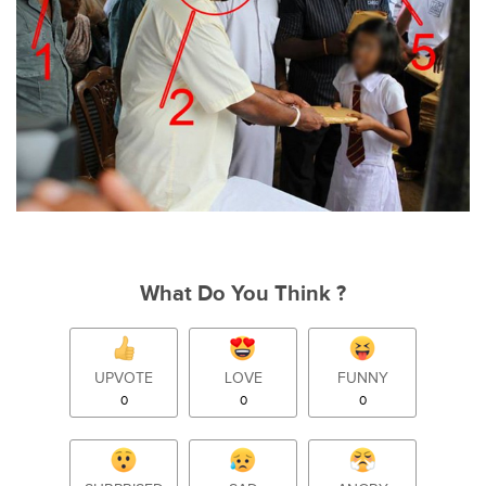
What Do You Think ?
UPVOTE
LOVE
FUNNY
0
0
0