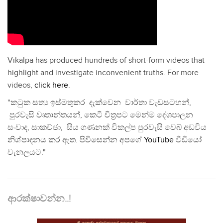
Vikalpa has produced hundreds of short-form videos that
highlight and investigate inconvenient truths. For more
videos,
click here
.
"කටුක සත්‍ය ඉස්මතුකර දැක්වෙන වාර්තා වැඩසටහන්,
පුරවැසි වෘතාන්තයන්, කෙටි චිත්‍රපට මෙන්ම දේශපාලන
සංවාද, සාකච්ඡා, සිය ගණනක් විකල්ප පුරවැසි වෙබ් අඩවිය
නිශ්පාදනය කර ඇත. පිවිසෙන්න අපගේ
YouTube
වීඩියෝ
චැනලයට."
ආරක්ෂාවන්න..!