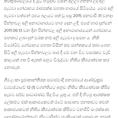
ති‍්‍රකුණාමලයේ දී යුධ හමුදාව විසින් අල්ලා ගන්නා ලද අලි
පැටවා ගෝඨාභය රාජපක්ෂ මහතා භාරයේ සිටියේය. මෙම අලි
පැටවා වත්මන් රජය බලයට පත් වූ පසු 2015 ජනවාරි 31 වනදා
පින්නවල අලි අනාථාගාරයට භාර දෙන ලදී. එසේ භාර දුන්නේ
2011.06.13 වන දින පින්නවල අලි අනාථාගාරයෙන් ගෝඨාභය
මහතාට ලබා දුන් චරක නම් අලි පැටවා ද සමඟ ය. නීති
විරෝධීව ගෝඨාභය මහතා විසින් තම සන්තකයේ තබා ගෙන
සිටි අලි පැටවා පින්නවලට බාර දී මේ වන විට වසරකට වැඩි
කාලයක් ගත වී ඇතත් ඔහුට විරුද්ධව නීතිය කි‍්‍රයාත්මක කර
නොමැත.
ශී‍්‍ර ලංකා ප‍්‍රජාතාන්ති‍්‍රක සමාජවාදී ජනරජයේ ආණ්ඩුක‍්‍රම
ව්‍යවස්ථාවේ 12 (1) වගන්තියට අනුව නීතිය කි‍්‍රයාත්මක කිරීම
සැමට සර්ව සාධාරණව සිදු විය යුතු ය. එහි දී හිටපු ආරක්ෂක
ලේකම්ට එක් ආකාරයකටත් රටේ සාමාන්‍ය ජනතාවට තවත්
ආකාරයකටත් නීතිය කි‍්‍රයාත්මක කිරීමට වනජීවී සංරක්ෂණ
දෙපාර්තමේන්තුවේ නිලධාරීන්ට හැකියාවක් නොමැත. නමුත්