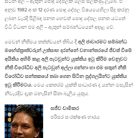
සිටින අලි – ඇතුන් පොදු දේපලක් ලෙස සලකණු ලැබේ. එ්
අනුව 1982 අංක 12 දරණ පොදු දේපල විෂයයෙහිලා සිදු කරනු
ලබන වැරදි පිළිබඳ පනත හෙවත් පොදු දේපල පනත යටතේ
විධි විධාන එම අලි – ඇතුන් සම්බන්ධයෙන් අදාළ වේ.
මෙවන් නීතිමය තත්ත්වයන් තිබිය දී
අලි ජාවාරමට සම්බන්ධ
මහේස්ත‍්‍රාත්වරුන් උත්සාහ දරන්නේ වනාන්තරයේ ජීවත් වීමේ
අයිතිය අහිමි කළ අලි පැටවුන්ට යුක්තිය ඉටු කිරීම වෙනුවට
නීති විරෝධීව අලි පැටවුන් අල්ලා ගන්නා හා එම සතුන් නීති
විරෝධීව සන්තකයේ තබා ගෙන සිටින පුද්ගලයින්ට යුක්තිය
ඉටු කිරීමටය.
මෙය කෙතරම් යුක්ති සාධාරණ ද යන්න මසැසින්
නිවැරදිව දැක මනැසින් සිතා බැලිය යුතුය.
සජීව චාමිකර
පරිසර සංරක්ෂණ භාරය