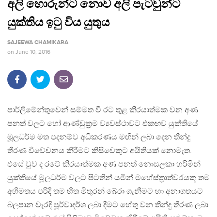
අලි හොරුන්ට නොව අලි පැටවුන්ට
යුක්තිය ඉටු විය යුතුය
SAJEEWA CHAMIKARA
on
June 10, 2016
පාර්ලිමේන්තුවෙන් සම්මත වී රට තුළ කි‍්‍රයාත්මක වන අණ
පනත් වලට හෝ ආණ්ඩුක‍්‍රම ව්‍යවස්ථාවට එකඟව යුක්තියේ
මූලධර්ම මත පදනම්ව අධිකරණය මඟින් ලබා දෙන තීන්දු
තීරණ විවේචනය කිරීමට කිසිවෙකුට අයිතියක් නොමැත.
එසේ වුව ද රටේ කි‍්‍රයාත්මක අණ පනත් නොසලකා හරිමින්
යුක්තියේ මූලධර්ම වලට පිටතින් යමින් මහේස්ත‍්‍රාත්වරයකූ තම
අභිමතය පරිදි තම හිත මිතුරන් බේරා ගැනීමට හා අනාගතයට
බලපාන වැරදි පූර්වාදර්ශ ලබා දීමට හේතු වන තීන්දු තීරණ ලබා