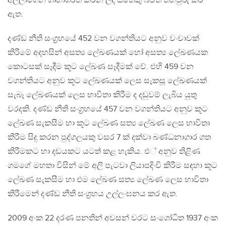
අල්ලාගෙන ගෘහාශි‍්‍රත කරන ලද සතෙකු බවත් තහවුරු කර
ඇත.
දණ්ඩ නීති සංග‍්‍රහයේ 452 වන වගන්තියට අනුව වංචාවක්
කිරීමේ අදහසින් අසත්‍ය ලේඛණයක් හෝ අසත්‍ය ලේඛණයක
කොටසක් සෑදීම කූට ලේඛණ සෑදීමක් වේ. එහි 459 වන
වගන්තියට අනුව කූට ලේඛණයක් ලෙස සැකසූ ලේඛණයක්
සැබෑ ලේඛණයක් ලෙස භාවිතා කිරීම ද දඩුවම් ලැබිය යුතු
වරදකි. දණ්ඩ නීති සංග‍්‍රහයේ 457 වන වගන්තියට අනුව කූට
ලේඛණ සැකසීම හා කූට ලේඛණ සත්‍ය ලේඛණ ලෙස භාවිතා
කිරීම සිදු කරන පුද්ගලයකු වසර 7 ක් දක්වා බණ්ධනාගාර ගත
කිරීමකට හා දඩයකට යටත් කළ හැකිය. එ් අනුව තිළිණ
ගමගේ මහතා විසින් මේ අලි පැටවා ලියාපදිංචි කිරීම සඳහා කූට
ලේඛණ සැකසීම හා එම ලේඛණ සත්‍ය ලේඛණ ලෙස භාවිතා
කිරීමෙන් දණ්ඩ නීති සංග‍්‍රහය උල්ලංඝනය කර ඇත.
2009 අංක 22 දරණ පනතින් අවසන් වරට සංශෝධිත 1937 අංක