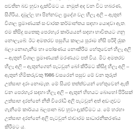
පවතින බව හුවා දැක්වීමට ය. නමුත් අද වන විට හබරණ,
සීගිරිය, දඹුල්ල හා පින්නවල ප‍්‍රදේශ වල හීලෑ අලි – ඇතුන්
විශාල ප‍්‍රමාණයක් සංචාරක කර්මාන්තය සඳහා යොදවා ඇත.
එම කිසිදු සතෙකු පෙරහැර කාර්යයන් සඳහා භාවිතයට ගනු
නොලැබේ. ඊට අමතරව පසුගිය කාලය පුරාම නිසි පරිදි රැුක
බලා නොගැනීම හා පෝෂණය නොකිරීම හේතුවෙන් හීලෑ අලි
– ඇතුන් විශාල ප‍්‍රමාණයක් මරණයට පත් විය. මීට අමතරව
හීලෑ අලි – ඇතුන්ගෙන් පැටවුන් බෝ කිරීමට කිසිදු හීලෑ අලි –
ඇතුන් හිමිකරුවකු 1986 වසරෙන් පසුව මේ වන තුරුත්
උත්සාහ දරා නොමැත. මේ සියළු තත්ත්වයන් හේතුවෙන් ඇති
වන පෙරහැර සඳහා හීලෑ අලි – ඇතුන් හිඟයට බොහෝ පිරිසක්
උත්සාහ දරන්නේ නීති විරෝධී අලි පැටවුන් අත් අඩංගුවට
ගැනීමේ කාර්යය බලපාන බව හුවා දැක්වීමට ය. මේ හරහා
උත්සාහ දරන්නේ අලි පැටවුන් ජාවාරම සාධාරනීකරණය
කිරීමට ය.