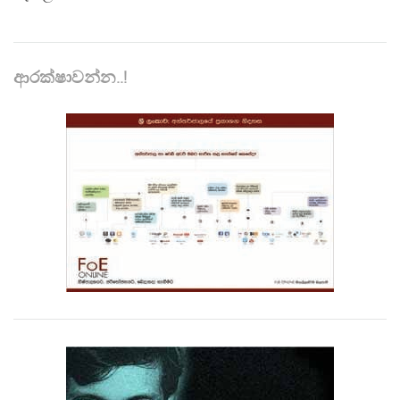
ආරක්ෂාවන්න..!