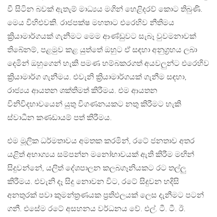
වී සිටින බවක් ඇතැම් මාධ්‍යය මගින් හෙළිදරව් කොට තිබුණි.
මෙය විහිළුවකි. රාජපක්ෂ මහතාට එරෙහිව නීතිමය
ක්‍රියාමාර්ගයක් ගැනීමට මෙම ආණ්ඩුවට සැබෑ වුවමනාවක්
තිබේනම්, පළමුව කළ යුත්තේ ඔහුට ඒ සඳහා අනුග්‍රහය ලබා
දෙමින් ඔහුගෙන් හැකි පමණ හම්බකරගත් අයවලුන්ට එරෙහිව
ක්‍රියාමාර්ග ගැනීමය. එවැනි ක්‍රියාමාර්ගයක් ගැනීම සඳහා,
රාජ්‍යය ආයතන ශක්තිමත් කිරීමය. එම ආයතන
විනිවිදභාවයෙන් යුතු විගණනයකට නතු කිරීමට හැකි
ස්වාධීන කණඩායම් පත් කිරීමය.
එම මූලික ධර්මතාවය අමතක කරමින්, රටේ ජනතාව අතර
යළිත් අභාග්‍යය සම්පන්න මනෝභාවයක් ඇති කිරීම මඟින්
සිදුවන්නේ, යලිත් දේශපාලන කලබගෑනියකට රට තල්ලු
කිරීමය. එවැනි දෑ සිදු නොවන විට, රටේ සිදුවන හදිසි
අනතුරක් පවා කුමන්ත්‍රණයක ප්‍රතිඵලයක් ලෙස දැනීමට පටන්
ගනී. එසේම රටේ අසහනය වර්ධනය වේ. එල්. ටී. ටී. ඊ.