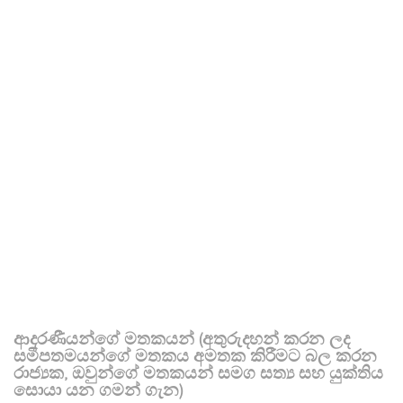
ආදරණීයන්ගේ මතකයන් (අතුරුදහන් කරන ලද
සමීපතමයන්ගේ මතකය අමතක කිරීමට බල කරන
රාජ්‍යක, ඔවුන්ගේ මතකයන් සමග සත්‍ය සහ යුක්තිය
සොයා යන ගමන් ගැන)