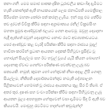
තනා ගනී. මෙම සමාජ ඝාතක දූෂිත ධූරාවලීය කඩා බිඳ දැමීමට
හැකි කොන්දක් ඇති නායකයෙක් ලෙස ජනාධිපති මෛත්‍රීපාල
සිරිසේන මහතා තෝරා පත් කරනු ලැබීය. ඉන් පසු එම තේරීම
තව දුරටත් විචිත්‍ර කිරීම සඳහා අග්‍රාමාත්‍යය රනිල් වික්‍රමසිංහ
මහතා ප්‍රමුඛ ආණ්ඩුවක් බලයට ගෙන ආවෙමු. ඔවුහු දෙදෙනා
බැඳී ඇත්තේ ඔවුන් දෙදෙනාට නොව රටේ අවශ්‍යතාවයටය.
පෙර ආණ්ඩුව කළ වැරදි පරික්ෂා කිරීම සඳහා රාජ්‍යය මුදල්
භාවිතා කරමින් ප්‍රධාන ආයතන දෙකක් පිහිටුවා ප්‍රසිද්ධ වූ
හොරුන් සියල්ලම සහ ඊට හවුල් වූයේ යැයි කියන බොහෝ
දෙනෙකු ඒවාට ගෙන්වා පරීක්ෂණ පවත්වනු ලැබූ බව
සත්‍යයකි. නමුත්, කුමන හෝ හේතුවක් නිසා අදාළ ලිපි ගොනු
සියල්ලම, නීතීපති දෙපාර්තමේන්තුව නමැති දේශපාලන
පිළිකාවෙන් හෙම්බත් වූ රාජ්‍යය ආයතනය තුළ සිර වී තිබේ. ඒ
අතර තුර, දුෂණ සහ වංචා පරික්ෂා කිරීම සඳහා පිහිටුවනු ලැබූ
ආයතන මූල්‍ය අපහසුතා හේතුවෙන් වසා දැමීමට සිදු වී ඇති බව
කියවෙයි. මොවුහු රැවටීමට හදන්නේ කවුරුන්ද?