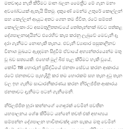
මතවාදය නැති කිරීමට මාන බලන මෛත්‍රීට මේ ගැන මනා
අවබෝධයක් ඇතැයි සිතමු. දකුණේ මෙන්ම උතුරේ කොල්ලන්
සහ කෙල්ලන් ආයුධ අතට ගෙන තම ජීවිත, රටේ සම්පත්
කොල්ලකා රට අසමතුලිතතාවයේ තෝතැන්නක් බවට පත්කළ
දේශපාලනඥයින්ට එරෙහිව කැප කරනු ලැබුවේ මෙවැනි දෑ
දරා ගැනීමට නොහැකි තැනය. එවැනි ව්‍යාපාර පසුකාලීනව
විනාශ මුඛයට ඇදදමන සිදුවීම් ඒවායේ අභ්‍යන්තරයෙන්ම මතු
වූ බව සත්‍යයකි. එහෙත් මුල් බීජ පැල කිරීමට හැකි වූයේ,
කෝටි 118 හොරුන් ප්‍රසිද්ධියේ ජනතා සේවය කරන ආකාරය
රටේ ජනතාවට පැහැදිළි කර තම හොරකම් සහ තැන දුටු තැන
වල ඉහ ගැනීම සාධාරනීකරණය කරන නිර්ලජ්ජිත ආකාරය
ජනතාවට දැනීමට පටන් ගැනීමෙනි.
නිර්ලජ්ජිත හූරා කන්නගේ ගොදුරක් වෙමින් පවතින
යහපාලනය ශේෂ කිරීමට යන්නේ තවත් එක් අභාග්‍යය
සම්පන්න දේශපාලන භාවිතාවක්ද යන සැකය මතු වෙමින්