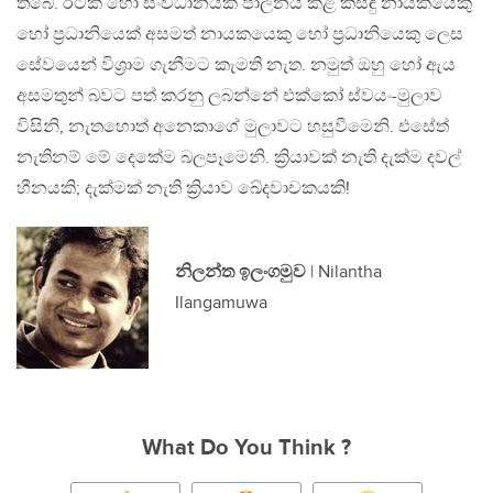
තිබේ. රටක් හෝ සංවිධානයක් පාලනය කළ කිසිඳු නායකයෙකු
හෝ ප්‍රධානියෙක් අසමත් නායකයෙකු හෝ ප්‍රධානියෙකු ලෙස
සේවයෙන් විශ්‍රාම ගැනීමට කැමති නැත. නමුත් ඔහු හෝ ඇය
අසමතුන් බවට පත් කරනු ලබන්නේ එක්කෝ ස්වයං-මුලාව
විසිනි, නැතහොත් අනෙකාගේ මුලාවට හසුවීමෙනි. එසේත්
නැතිනම් මේ දෙකේම බලපෑමෙනි. ක්‍රියාවක් නැති දැක්ම දවල්
හීනයකි; දැක්මක් නැති ක්‍රියාව ඛේදවාචකයකි!
නිලන්ත ඉලංගමුව
| Nilantha
Ilangamuwa
What Do You Think ?