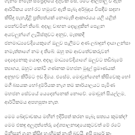
ගැනීම නමැති සම්ප්‍රදායේ දිගුවක් මිස, රටේ ආලපාලු වී ඇති
ආර්ථිකය හෝ රට හමුවේ ඇති සැබෑ අර්බුදය විසඳීම සඳහා
කිසිඳු පැහැදිළි ප්‍රතිපත්යක් නොමැති ආකාරයය යලි යළිත්
පෙන්වමින් තිබේ. අදාළ වාහන දොළදුකින් පෙළන
අයවලුන්ගේ ලැයිස්තුවට අනුව, මෑතකදී
ජනමාධ්‍යවෙදියෙකුගේ ඔලුව පැලීමට අණ ලබාදුන් දායා ලන්සා
නමැත්තාගේ නම ද තිබේ. ඔහු තම ආවතේවකරුවන්
දෙදෙනෙකු යොදා, අදාළ මාධ්‍යවේදියාගේ ඔලුවට තඩිබෑමේ
ත්‍යාගය, ඔහුට කෝටී ගණනක මහජන මුදල් ප්‍රමාණයක්
අනුභව කිරීමට ඉඩ දීමය. එසේම, මොවුන්ගෙන් කිසිවෙකු හෝ
මගී බසයක හෝ දුම්රියක නැග තම කාර්යාලයට පැමිණ
මහජන සේවයේ යෙදෙන්නෙක් නොවේ. මොවුන් සියල්ලම,
ආර්ථිකමය අපහසුතා නැත.
මෙම ඛේදවාචකය මඟින් ඉදිරිපත් කරන සැබෑ සත්‍යය කුමක්ද?
මෙම එකඳු අලුගුත්තේරු දේශපාලනඥයෙකුටවත් මේ රටේ
මිනිසුන් ගැන කිසිඳු හැඟීමක් නැති බවයි. අපි පාරේ කෑ