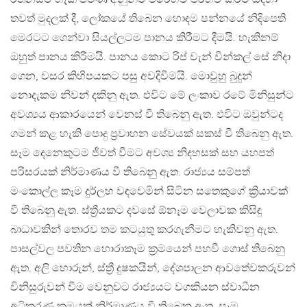
තවත් මුදලක් දී, ලෝකයේ තිබෙන හොඳම පන්නයේ නිදිපෙති
මෙරටට ගෙන්වා සියල්ලටම පානය කිරීමට දීමයි. හැකිනම්
ඔහුත් පානය කිරීමයි. පානය කොට රිප් වැන් වින්කල් සේ නිදා
ගෙන, වසර කිහිපයකට පසු අවදිවීමයි. මොවුහු බුදුන්
නොදැකම නිවන් දකිනු ඇත. එවිට මේ ලංකාව රටේ මිනිසුන්ට
අවශ්‍යය ආකාරයෙන් වෙනස් වී තිබෙනු ඇත. එවිට ඔවුන්ටද
ගමන් කළ හැකි පොදු ප්‍රවාහන සේවයක් සකස් වී තිබෙනු ඇත.
සෑම දෙනෙකුටම ජීවත් වීමට අවශ්‍ය නිදහසක් සහ යහපත්
පරිසරයක් නිර්මාණය වී තිබෙනු ඇත. රාජ්‍යය සම්පත්
මංකොල්ල කෑම දුර්ලභ වඳවෙමින් සිටින සතෙකුගේ ක්‍රියාවක්
වී තිබෙනු ඇත. ස්ත්‍රීයකට දවසේ ඕනෑම වෙලාවක කිසිඳු
බාධාවකින් තොරව තම කටයුතු කරගැනීමට හැකිවනු ඇත.
පාසල්වල පවතින හොරාකෑම ක්‍රමයෙන් පහවී ගොස් තිබෙනු
ඇත. අලි හොරුන්, ස්ත්‍රී දුෂකයින්, දේශපාලන ආවතේවකරුවන්
විනිසුරුවන් වීම වෙනුවට රාජ්‍යයට වගකියන ස්වාධීන
අධිකරණ ක්‍රමයක් නිර්මාණය වී තිබෙනු ඇත. සෑම