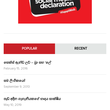
POPULAR
RECENT
සෙක්ස් ඇන්ඩ් ලව් – බ්‍රා සහ ‘ලේ’
February 15, 2016
සම ලිංගිකයෝ
September 9, 2013
පෑඩ් අඳින ගැහැනියකගේ හෘදය සාක්ෂිය
May 10, 2019