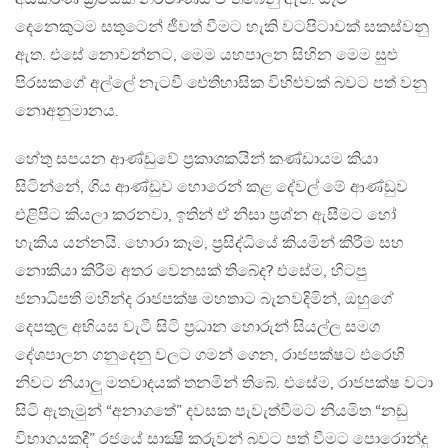
දෙනෙකුටම සතුටෙන් ජීවත් වීමට හැකි වටපිටාවක් සකස්වනු
ඇත. එසේ නොවන්නට, මෙම යහපාලන සිහින මෙම සුළු
පිරසකගේ අල්ලේ නැටවී ඓතිහාසික විහිළුවක් බවට පත් වනු
නොඅනුමානය.
හේතු සපයන ආණ්ඩුවේ ප්‍රකාශකයින් කණ්ඩායම කියා
සිටින්නේ, ගිය ආණ්ඩුව හොරෙන් කළ දේවල් මේ ආණ්ඩුව
එළිපිට කියලා කරනවා, ඉතින් ඒ නිසා ප්‍රශ්න ඇසීමට හෝ
හැකිය යන්නයි. හොරා කෑම, ප්‍රසිද්ධියේ කියමින් කිරීම සහ
නොකියා කිරීම අතර වෙනසක් තිබේද? එසේම, හිටපු
ජනාධිපති මහින්ද රාජපක්ෂ මහතාට බැනවදිමින්, ඔහුගේ
දෙපතුල අභියස වැටී සිටි ප්‍රධාන හොරුන් සියල්ල සමග
දේශපාලන ගනුදෙනු වලට ගමන් ගෙන, රාජපක්ෂට එරෙහි
නිවට නියාලු මතවාදයක් තනමින් තිබේ. එසේම, රාජපක්ෂ වටා
සිටි ඇතැමුන් “අනාගතේ” දවසක පැවැත්වීමට නියමිත “නඩු
විභාගයකදී” රජයේ සාක්‍ෂි කරුවන් බවට පත් වීමට පොරොන්දු