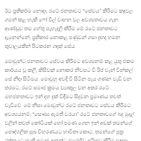
ඊට ප්‍රතිකර්ම නොදා, රටේ ජනතාවට “සේවය” කිරීමට කඳුවල
ගමන් කළ හැකි ෆෝ වීල් වාහන වල අවශ්‍යතාවය ගැන
ආණ්ඩුව තම හේතු පැහැදලි කිරීම මේ රටේ ජනතාවට
දැනෙන්නේ, ප්‍රතිකාර නොකළ පණුවන් ගසා දුඟද හමන
තුවාලයකින් පිටකරන ගඳක් සේය.
මොවුන්ට ජනතාවට සේවය කිරීමට අවශ්‍යනම් කළ යුතු එකම
කාර්යය වූ කලී, කිසිවක් නොකර නිවසට වී රිප් වෑන් වින්කල්
සේ නිදා සිටීමය. මොවුහු අවදි වී සිටින පැය ගණන වැඩි වන
තරමට, රටේ සමාජ ක්‍රමය ව්‍යාකූල වන අතර රටේ
මහජනතාවට ඉන් දහ දුක් විඳීමට සිදුවන ප්‍රමාණය තවත්
වැඩිවේ. මේ නිසා මොවුන්ට රටේ ජනතාවට සේවය කිරීමට
අවශ්‍යයනම්, “සෞඛ්‍ය ඇමති වරයා” රටේ ජනතාවගේ බදු මුදල්
වලින් තවත් කෝටියක් හෝ පමණ ගෙන ඉන් අඩක් තමන්ගේ
පෞද්ගලික සුඛ විහරණයට භාවිතා කොට, තමන්ගේ පුත්‍ර
රත්නයට හැකි පමණ අනුන්ට එරෙහිව පරිභව කිරීම සඳහා