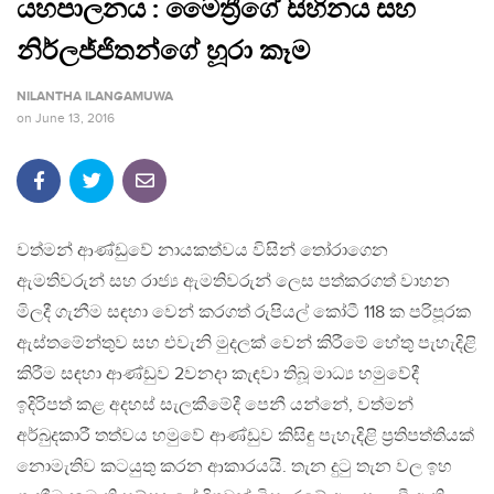
යහපාලනය : මෛත්‍රීගේ සිහිනය සහ
නිර්ලජ්ජිතන්ගේ හූරා කෑම
NILANTHA ILANGAMUWA
on
June 13, 2016
වත්මන් ආණ්ඩුවේ නායකත්වය විසින් තෝරාගෙන
ඇමතිවරුන් සහ රාජ්‍ය ඇමතිවරුන් ලෙස පත්කරගත් වාහන
මිලදී ගැනීම සඳහා වෙන් කරගත් රුපියල් කෝටී 118 ක පරිපූරක
ඇස්තමේන්තුව සහ එවැනි මුදලක් වෙන් කිරීමේ හේතු පැහැදිළි
කිරීම සඳහා ආණ්ඩුව 2වනදා කැඳවා තිබූ මාධ්‍ය හමුවේදී
ඉදිරිපත් කළ අදහස් සැලකීමේදී පෙනී යන්නේ, වත්මන්
අර්බුදකාරී තත්වය හමුවේ ආණ්ඩුව කිසිඳු පැහැදිළි ප්‍රතිපත්තියක්
නොමැතිව කටයුතු කරන ආකාරයයි. තැන දුටු තැන වල ඉහ