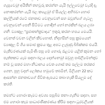
ගැසුවෙමු! අයිතීන් තහවුරු කරන්න යැයි ඉල්ලුවෙමු! වැරදි දෑ
නොකරන්න යැයි බල කළෙමු! ඒ සියල්ල අභිබවා හොර
කල්ලියක් රටේ ජනතාව වෙනුවෙන් සහ ඔවුන්ගේ ගැටලු
වෙනුවෙන් පෙනී සිටීමට හොඳින් හෝ නරකින් බලය ලබා
ගනී. ව්‍යාකූල “ප්‍රජාතන්ත්‍රවාදය” ඉතුරු කරන හපය මෙයයි.
වෙනත් වචන වලින් කිවහොත්, නිදහසින් පසු ක්‍රමයෙන්
ව්‍යාකූල වී ගිය සමාජ ක්‍රමය තුළ අපට ලැබුණු බිබික්කම එයයි.
මැතිවරණයක් පැමිණි පසු මේ හොරු රැළටම යළිත් කුමන හෝ
පැත්තකට යෑම සඳහා බලය දෙන්නෙමු! ඔවුහු පාර්ලිමේන්තුව
නම් වූ සතර මහා නිධානය වෙත ගොස් තම පල්ලම තරකර
ගෙන, පුහු වදන් ලෝකය හමුවේ තබමින්, මිලියන 22 කට
ආසන්න ජනතාවගේ ජීවිත ඇපයට තබා හැකි සියලුම දේ
කරති.
තමන්ට හොරා කෑමට අවශ්‍ය පසුබිම තනා ගැනීම සඳහා, සහ
එම හොරා කෑම සාධාරණීකරණය කිරීම සඳහා ධූරවලීයක්