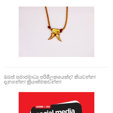
ඔබත් සමාජමාධ්‍ය පරිශීලකයෙක්ද? කියවන්න!
දැනගන්න! ක්‍රියාත්මකවන්න!