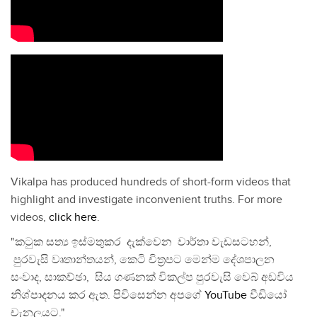
Vikalpa has produced hundreds of short-form videos that
highlight and investigate inconvenient truths. For more
videos,
click here
.
"කටුක සත්‍ය ඉස්මතුකර දැක්වෙන වාර්තා වැඩසටහන්,
පුරවැසි වෘතාන්තයන්, කෙටි චිත්‍රපට මෙන්ම දේශපාලන
සංවාද, සාකච්ඡා, සිය ගණනක් විකල්ප පුරවැසි වෙබ් අඩවිය
නිශ්පාදනය කර ඇත. පිවිසෙන්න අපගේ
YouTube
වීඩියෝ
චැනලයට."