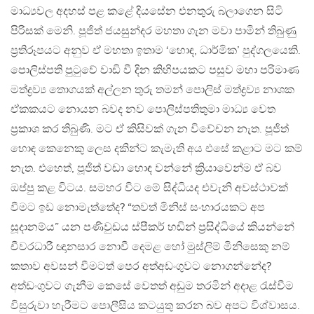
මාධ්‍යවල අදහස් පළ කළේ දියසේන එනතුරු බලාගෙන සිටි
පිරිසක් මෙනි. පූජිත් ජයසුන්දර මහතා ගැන මවා පාමින් තිබුණු
ප්‍රතිරූපයට අනුව ඒ මහතා ඉතාම ‘හොඳ, ධාර්මික’ පුද්ගලයෙකි.
පොලිස්පති පුටුවේ වාඩි වී දින කිහිපයකට පසුව මහා පරිමාණ
මත්ද්‍රව්‍ය තොගයක් අල්ලන තුරු තමන් පොලිස් මත්ද්‍රව්‍ය නාශක
ඒකකයට නොයන බවද නව පොලිස්පතිතුමා මාධ්‍ය වෙත
ප්‍රකාශ කර තිබුණි. මට ඒ කිසිවක් ගැන විවේචන නැත. පූජිත්
හොඳ කෙනෙකු ලෙස දකින්ට කැමැති අය එසේ කළාට මට කම්
නැත. එහෙත්, පූජිත් වඩා හොඳ වන්නේ ක්‍රියාවෙන්ම ඒ බව
ඔප්පු කළ විටය. සමහර විට මේ සිද්ධියද එවැනි අවස්ථාවක්
වීමට ඉඩ නොමැත්තේද? “තවත් මිනිස් සංහාරයකට අප
සූදානම්ය” යන පණිවුඩය ස්පීකර් හඬින් ප්‍රසිද්ධියේ කියන්නේ
චීවරධාරී ඥානසාර නොවී දෙමළ හෝ මුස්ලිම් මිනිසෙකු නම්
කතාව අවසන් වීමටත් පෙර අත්අඩංගුවට නොගන්නේද?
අත්ඩංගුවට ගැනීම කෙසේ වෙතත් අඩුම තරමින් අදාළ රැස්වීම
විසුරුවා හැරීමට පොලීසිය කටයුතු කරන බව අපට විශ්වාසය.