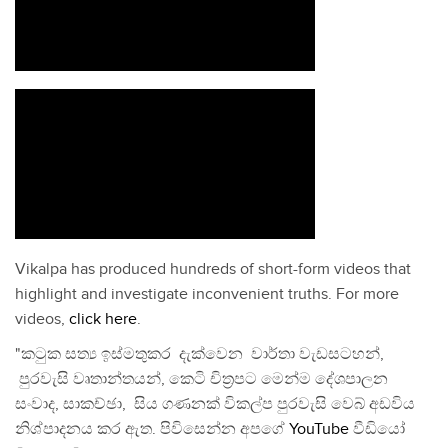
Vikalpa has produced hundreds of short-form videos that
highlight and investigate inconvenient truths. For more
videos,
click here
.
"කටුක සත්‍ය ඉස්මතුකර දැක්වෙන වාර්තා වැඩසටහන්,
පුරවැසි වෘතාන්තයන්, කෙටි චිත්‍රපට මෙන්ම දේශපාලන
සංවාද, සාකච්ඡා, සිය ගණනක් විකල්ප පුරවැසි වෙබ් අඩවිය
නිශ්පාදනය කර ඇත. පිවිසෙන්න අපගේ
YouTube
වීඩියෝ