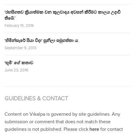
‘රහසිගතව ක්‍රියාත්මක වන කුලවාදය අවසන් කිරීමට කාලය උදාවී
තිබේ.’
February 15, 2016
‘හිමින්සැරේ පියා විදා‘ සුනිලා සමුගත්තා ය.
September 9, 2013
‘භූමි’ ගේ කතාව
June 23, 2016
GUIDELINES & CONTACT
Content on Vikalpa is governed by site guidelines. Any
submission or comment that does not match these
guidelines is not published. Please click
here
for contact