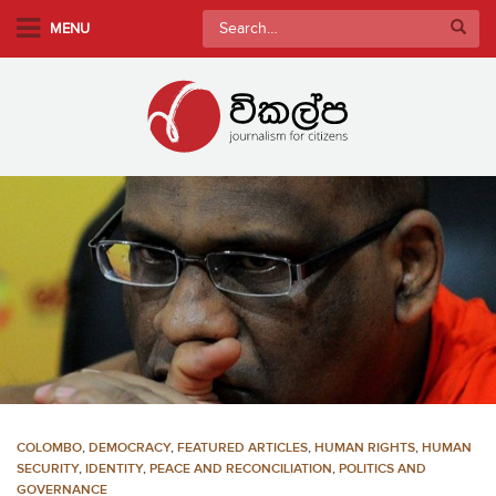
S
Search
MENU
k
for:
i
p
t
o
m
a
i
n
c
o
n
t
e
n
COLOMBO
,
DEMOCRACY
,
FEATURED ARTICLES
,
HUMAN RIGHTS
,
HUMAN
t
SECURITY
,
IDENTITY
,
PEACE AND RECONCILIATION
,
POLITICS AND
GOVERNANCE