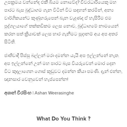
උපක්‍රමය වන්නේද එකී බියම නොවේද? චීවරධාරියෙකු මහ
පාරට බැස බුද්ධාගම ගැන විටින් විට සඳහන් කරමින්, අන්‍ය
වාර්ගිකයන්ට කුණුහරුපෙන් බැන වැදුණද ඒ හැසිරීම එම
පුද්ගලයාගේ තක්කඩිකම ලෙස නොව, බුද්ධාගමේ නාමයෙන්
කරන සත් ක්‍රියාවක් ලෙස භාර ගැනීමට සූදානම් අය අප අතර
සිටිති.
ජාතිවාදී පිස්සු බල්ලන් මරා දමන්න යැයි අප ඉල්ලන්නේ නැත.
අප ඉල්ලන්නේ උන් මහ පාරට බැස වියරුවෙන් මොර දෙන
විට කුදලාගෙන ගොස් කූඩුවට දමන්න කියා පමණි. දැන් එන්න,
ඥානසාර වෙනුවෙන් හැප්පෙන්න!
අශාන් වීරසිංහ
| Ashan Weerasinghe
What Do You Think ?