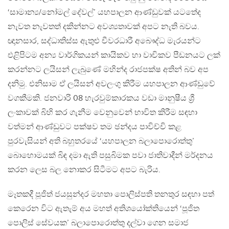
‘සාමාන්‍ය/නෝමල් දේවල්’ යහපාලන ආණ්ඩුවක් යටතේද
නැවත නැවතත් දකින්නට අවශ්‍යතාවක් අපට නැති බවය.
ඥානසාර, සද්ධාතිස්ස ඇතුළු චීවරධාරී අබෞද්ධ මැරයන්ට
එළිපිටම අන්‍ය වාර්ගිකයන් කායිකව හා වාචිකව පීඩනයට ලක්
කරන්නට ලයිසන් ලැබුණේ මහින්ද රාජපක්ෂ අතින් බව අප
දනිමු. එනිසාම ඒ ලයිසන් අවලංගු කිරීම යහපාලන ආණ්ඩුවේ
වගකීමකි. ජනවාරි 08 හැරවුම්කාරකය වඩා මානුෂීය ශ්‍රී
ලංකාවක් බිහි කර ගැනීම වෙනුවෙන් භාවිත කිරීම සඳහා
වත්මන් ආණ්ඩුවට පක්ෂව තම ඡන්දය පාවිච්චි කළ
පුරවැසියන් අති බහුතරයේ ‘යහපාලන බලාපොරොත්තු’
බොහොමයක් බිඳ දමා ඇති පසුබිමක පවා ජාතිවාදීන් මර්දනය
කරන ලෙස බල නොකර සිටීමට අපට බැරිය.
මෑතකදී පූජිත් ජයසුන්දර මහතා පොලිස්පති තනතුර සඳහා පත්
කෙරෙන විට ඇතැම් අය මහත් අතිශයෝක්තියෙන් ‘පූජිත
පොලිස් සේවයක’ බලාපොරොත්තු දල්වා ගෙන සමාජ