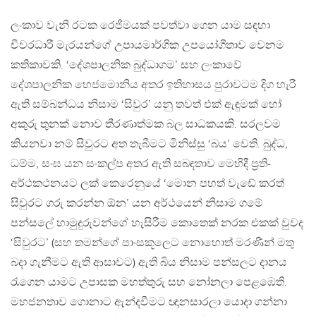
ලංකාව වැනි රටක රෙජීමයක් පවත්වා ගෙන යාම සඳහා
චීවරධාරී මැරයන්ගේ උපායමාර්ගික උපයෝගීතාව වෙනම
කතිකාවකි. ‘දේශපාලනික බුද්ධාගම’ සහ ලංකාවේ
දේශපාලනික හෙජමොනිය අතර ඉතිහාසය පුරාවටම දිග හැරී
ඇති සම්බන්ධය නිසාම ‘සිවුර’ යනු තවත් එක් ඇඳුමක් හෝ
අකුරු තුනක් නොව තීරණාත්මක බල සාධකයකි. සරලවම
කියනවා නම් සිවුරට අත තැබීමට මිනිස්සු ‘බය’ වෙති. බුද්ධ,
ධම්ම, සංඝ යන සංකල්ප අතර ඇති සබඳතාව මෙහිදී ප්‍රති-
අර්ථකථනයට ලක් කෙරෙනුයේ ‘මොන පහත් වැඩේ කරත්
සිවුරට ගරු කරන්න ඕන’ යන අර්ථයෙන් නිසාම ගමේ
පන්සලේ හාමුදුරුවන්ගේ හැසිරීම කොතෙක් නරක එකක් වුවද
‘සිවුරට’ (සහ තමන්ගේ පාංසකූලෙට නොහොත් මරණින් මතු
බදා ගැනීමට ඇති ආසාවට) ඇති බිය නිසාම පන්සලට දානය
රැගෙන යාමට උපාසක මහත්තුරු සහ නෝනලා පෙළඹෙති.
මහජනතාව ගොනාට ඇන්දවීමට ඥානසාරලා යොදා ගන්නා