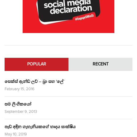
POPULAR
RECENT
සෙක්ස් ඇන්ඩ් ලව් – බ්‍රා සහ ‘ලේ’
February 15, 2016
සම ලිංගිකයෝ
September 9, 2013
පෑඩ් අඳින ගැහැනියකගේ හෘදය සාක්ෂිය
May 10, 2019