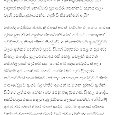
පිළිගැනීමෙන් පසුව පවා එයම නැවත නැවතත් ප්‍රසිද්ධියේ
සඳහන් කරමින් නොබියව පුරාජේරු ගසන්නට ඥානසාරලා
වැනි රස්තියාදුකාරයන්ට හැකි වී තිබෙන්නේ ඇයි?
මහින්ද රෙජීමය ජාතිවාදී එකක් බවත්, වාර්ගික හිංසනය නවතා
දැමිය යුතු බවත් පසුගිය ජනාධිපතිවරණ සමයේ ‘යහපාලන’
වේදිකාවල නිතර නිතර කියවුණි. ඇත්තෙන්ම මේ ආණ්ඩුවට
බලය අත්කර දෙන්නට පුරවැසියන් බහුතරය පෙළ ගැසුණේද
සිංහල-බෞද්ධ මූලධර්මවාදය රති කෙළි මඬලක් කරගත්
මහින්දලාගේ මැරකම් සහ හොරකම් දෙස තවදුරටත් බලා
සිටීමේ අවශ්‍යතාවක් නොවූ හෙයින් බව දැන් ලියලාම
කටපාඩම්ය! සාපේක්ෂව ගත් කළ යහපාලන ආණ්ඩුව මහින්ද
රාජාණ්ඩුවේ ආගම බඳු ජාතිවාදයෙන් සෑහෙන දුරකට ඈතින්
සිටීමට උත්සාහ ගන්නා බව පෙනුණද (එහෙත්, සිංහල-බෞද්ධ
දෘෂ්ටිවාදය රාජ්‍ය පාලන මූලධර්මය ලෙසම පවත්වා ගනිමින්!)
අපි ඒ බව නිතර නිතර මතක් කරමු. මෙහිම අනෙක් තර්කය
වන්නේ බලකාමයෙන් වියරු වැටී තිබුණු මහින්ද රෙජීමයේ