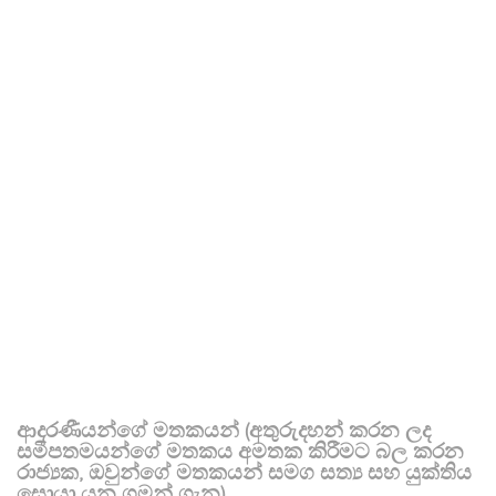
ආදරණීයන්ගේ මතකයන් (අතුරුදහන් කරන ලද
සමීපතමයන්ගේ මතකය අමතක කිරීමට බල කරන
රාජ්‍යක, ඔවුන්ගේ මතකයන් සමග සත්‍ය සහ යුක්තිය
සොයා යන ගමන් ගැන)