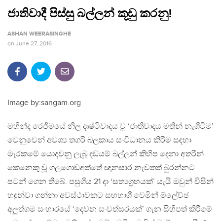
ජාතිවාදී පිස්සු බල්ලන් කූඩු කරනු!
ASHAN WEERASINGHE
on
June 27, 2016
Image by:sangam.org
මහින්ද රෙජීමයේ නිල දෘෂ්ටිවාදය වූ ‘ජාතිවාදය මතින් නැගිටීම’
වෙනුවෙන් අවශ්‍ය තගරි බලකාය සංවිධානය කිරීම සඳහා
මැරකමේ යොදවනු ලැබූ දඩයම් බල්ලන් කිහිප දෙනා අතරින්
කෙනෙකු වූ ගලගොඩඅත්තේ ඥානසාර නැවතත් බුරන්නට
පටන් ගෙන තිබේ. පසුගිය 21 දා ‘සත්‍යග්‍රහයක්’ යැයි ඔවුන් විසින්
හඳුන්වා ගන්නා අවස්ථාවකට සහභාගී වෙමින් ම්ලේච්ඡ
අලුත්ගම සංහාරයේ ‘දෙවන සංවත්සරයක්’ ගැන සිහිපත් කිරීමේ