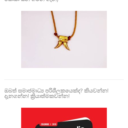
ඔබත් සමාජමාධ්‍ය පරිශීලකයෙක්ද? කියවන්න!
දැනගන්න! ක්‍රියාත්මකවන්න!