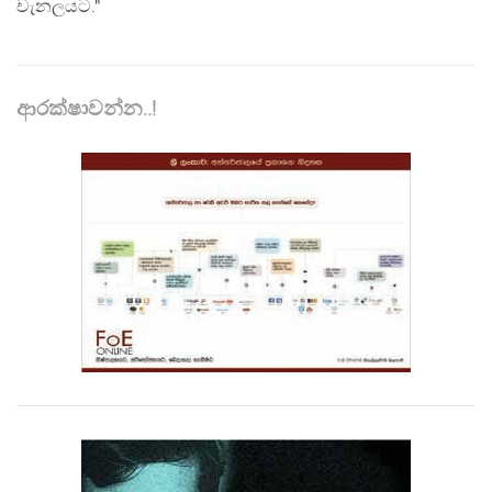
චැනලයට."
ආරක්ෂාවන්න..!