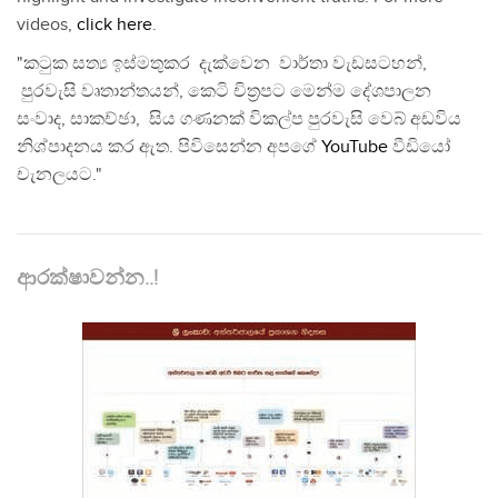
videos,
click here
.
"කටුක සත්‍ය ඉස්මතුකර දැක්වෙන වාර්තා වැඩසටහන්,
පුරවැසි වෘතාන්තයන්, කෙටි චිත්‍රපට මෙන්ම දේශපාලන
සංවාද, සාකච්ඡා, සිය ගණනක් විකල්ප පුරවැසි වෙබ් අඩවිය
නිශ්පාදනය කර ඇත. පිවිසෙන්න අපගේ
YouTube
වීඩියෝ
චැනලයට."
ආරක්ෂාවන්න..!