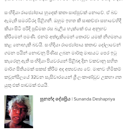
සංහිදියා රාජ්‍යෝපාය හුදෙක් කතා සාප්පුවක් නොවේ. ඒ බව
ඇමැති සමරවීරද පිළිගනී. ඔහුම ඉහත කී සාකච්ජා සභාවෙහිදී
කියා සිටි පරිදි පුඩිමක රස බැලිය හැක්කේ එය අනුභව
කිරීමෙන් පමණි. එනම් අත්දැකිමෙන් තොරව යමක් නිගමනය
කළ නොහැකි බවයි. සංහිදියා රාජ්‍යෝපාය කතාව දෝලාවෙන්
ගමන පයින් නොවනු පිණිස ලබන මාර්තු මාසයට පෙර ඉටු
කැරෙනු ඇති සංහිදියා පියවරයන් පිළිබඳ දින වකවානු සහිත
මාර්ග සිතියමක් සකස් කිරීම අද අත්‍යවශ්‍ය වේ. මානව හිමිකම්
කවුන්සිලයේ 32වන සැසිවාරයෙන් ශ්‍රී ලංකාණ්ඩුව උකහා ගත
යුතු එක් පාඩමක් එයයි.
සුනන්ද දේශප්‍රිය
| Sunanda Deshapriya