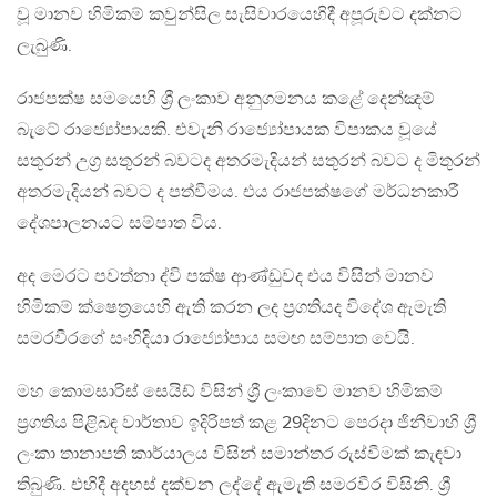
වූ මානව හිමිකම් කවුන්සිල සැසිවාරයෙහිදී අපූරුවට දක්නට
ලැබුණි.
රාජපක්ෂ සමයෙහි ශ්‍රී ලංකාව අනුගමනය කළේ දෙන්ඤම්
බැටේ රාජ්‍යෝපායකි. එවැනි රාජ්‍යෝපායක විපාකය වූයේ
සතුරන් උග්‍ර සතුරන් බවටද අතරමැදියන් සතුරන් බවට ද මිතුරන්
අතරමැදියන් බවට ද පත්වීමය‍. එය රාජපක්ෂගේ මර්ධනකාරී
දේශපාලනයට සම්පාත විය.
අද මෙරට පවත්නා ද්වි පක්ෂ ආණ්ඩුවද එය විසින් මානව
හිමිකම් ක්ෂෙත්‍රයෙහි ඇති කරන ලද ප්‍රගතියද විදේශ ඇමැති
සමරවීරගේ සංහිදියා රාජ්‍යෝපාය සමඟ සම්පාත වෙයි.
මහ කොමසාරිස් සෙයිඩ් විසින් ශ්‍රී ලංකාවේ මානව හිමිකම්
ප්‍රගතිය පිළිබඳ වාර්තාව ඉදිරිපත් කළ 29දිනට පෙරදා ජිනීවාහි ශ්‍රී
ලංකා තානාපති කාර්යාලය විසින් සමාන්තර රුස්වීමක් කැඳවා
තිබුණි. එහිදී අදහස් දක්වන ලද්දේ ඇමැති සමරවීර විසිනි. ශ්‍රී