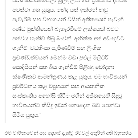
පරීක්ෂාකිරීමෙහිලා මුලදී ලබා ගත් ප්‍රවේගය දිගටම
පවත්වා ගත යුතුය. මන්ද යත් ඉක්මන් නඩු
පැවැරීම් සහ විභාගයන් විසින් අතිතයෙහි පැවැති
දණ්ඩ මුක්තියෙන් බැහැරවීමේ ලක්ෂයක් බවට
පත්විය හැකිව තිබූ බැවිනි. අනීතික අත් අඩංඟුවට
ගැනීම්. වධහිංසා පැමිණවිම් සහ ලිංගික
ප්‍රචණ්ඩත්වයන් මෙන්ම වඩා පුළුල් මිලිටරි
සොදිසියන් සහ බිය ගැන්වීම් පිළිබඳ චෝදනා
ක්ෂණිකව ආමන්ත්‍රණය කළ යුතුය. එම භාවිතයන්
ප්‍රවර්ධනය කළ ව්‍යුහයන් සහ ආයතනික
සංස්කෘතිය අහෝසි කිරිම මගින් අතීතයෙහි සිදුවූ
භාවිතයන්ට කිසිදු ඉඩක් නොදෙන බව පෙන්වා
සිටිය යුතුය.”
එම වාර්තාවෙන් පසු අදහස් දැක්වූ රටවල් අතුරින් අති බහුතරය