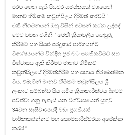
එරට ගෙන ඇති පියවර සමස්තයක් වශයෙන්
මානව හිමිකම් කවුන්සිලය දිරිමත් කරවයි.”
එකී නිගමනයන් ඔහු විසින් අවසන් කරන ලද්දේ
මෙම වචන මගිනි. ‘‘මෙකී ක්‍රියාවලිය තහවුරු
කිරීමට සහ සියළු පරදුකාර පාර්ශයන්ට
විශේෂයෙන්ම වින්දිත ප්‍රජාවට සහතිකවීමට සහ
විශ්වාසය ඇති කිරීමට මානව හිමිකම්
කවුන්සිලයේ දිරිමත්කිරීම සහ සහාය තීරණාත්මක
විය. එබැවින් මානව හිමිකම් කවුන්සිලය ශ්‍රී
ලංකාව සම්බන්ධ සිය සමීප ක්‍රියාකාරිත්වය දිගටම
පවත්වා ගනු ඇතැයි යන විශ්වාසයෙන් යුතුව
34වන සැසිවාරයේදී වඩා ප්‍රගතියක්
වාර්තාකරන්නට මහ කොමසාරිස්වරයා අපේක්ෂා
කරයි.”