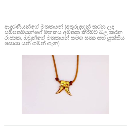
ආදරණීයන්ගේ මතකයන් (අතුරුදහන් කරන ලද
සමීපතමයන්ගේ මතකය අමතක කිරීමට බල කරන
රාජ්‍යක, ඔවුන්ගේ මතකයන් සමග සත්‍ය සහ යුක්තිය
සොයා යන ගමන් ගැන)