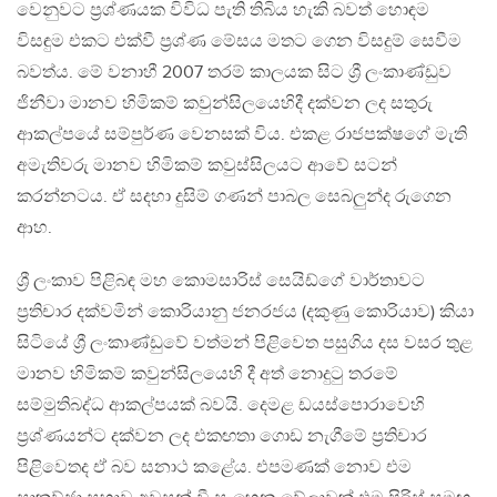
වෙනුවට ප්‍රශ්ණයක විවිධ පැති තිබිය හැකි බවත් හොඳම
විසඳුම එකට එක්වී ප්‍රශ්ණ මේසය මතට ගෙන විසදුම් සෙවීම
බවත්ය. මේ වනාහී 2007 තරම් කාලයක සිට ශ්‍රී ලංකාණ්ඩුව
ජිනීවා මානව හිමිකම් කවුන්සිලයෙහිදී දක්වන ලද සතුරු
ආකල්පයේ සම්පුර්ණ වෙනසක් විය. එකළ රාජපක්ෂගේ මැති
අමැතිවරු මානව හිමිකම් කවුස්සිලයට ආවේ සටන්
කරන්නටය. ඒ සදහා දුසිම් ගණන් පාබල සෙබලුන්ද රුගෙන
ආහ.
ශ්‍රී ලංකාව පිළිබඳ මහ කොමසාරිස් සෙයිඩ්ගේ වාර්තාවට
ප්‍රතිචාර දක්වමින් කොරියානු ජනරජය (දකුණු කොරියාව) කියා
සිටියේ ශ්‍රී ලංකාණ්ඩුවේ වත්මන් පිළිවෙත පසුගිය දස වසර තුළ
මානව හිමිකම් කවුන්සිලයෙහි දී අත් නොදුටු තරමේ
සම්මුතිබද්ධ ආකල්පයක් බවයි. දෙමළ ඩයස්පොරාවෙහි
ප්‍රශ්ණයන්ට දක්වන ලද එකඟතා ගොඩ නැගීමේ ප්‍රතිචාර
පිළිවෙතද ඒ බව සනාථ කළේය. එපමණක් නොව එම