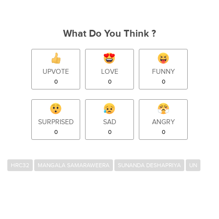
What Do You Think ?
UPVOTE
LOVE
FUNNY
0
0
0
SURPRISED
SAD
ANGRY
0
0
0
HRC32
MANGALA SAMARAWEERA
SUNANDA DESHAPRIYA
UN