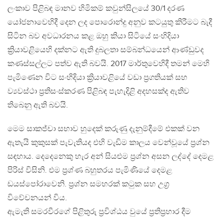
ලංකාව පිළිබඳ මානව හිමිකම් කවුන්සිලයේ 30/1 දරණ
යෝජනාවෙහිදී දෙන ලද පොරොන්දු අනුව කටයුතු කිරීමට බැදී
සිටින බව අවධාරනය කළ ඔහු කියා සිටියේ සංහිදියා
ක්‍රියාවළියෙහි දක්නට ඇති දුබලතා සම්බන්ධයෙන් ආණ්ඩුවද
කණස්සල්ලට පත්ව ඇති බවයි. 2017 මාර්තුවෙහිදී තමන් මෙහි
පැමිණෙන විට සංහිදියා ක්‍රියාවළියේ වඩා ප්‍රගතියක් සහ
ව්‍යවස්ථා ප්‍රතිසංස්කරණ පිළිබඳ පැහැදිළි අදහසක්ද ඇතිව
තිබෙනු ඇති බවයි.
මෙම සාකජ්චා සභාව හුදෙක් කරුණු දැනුම්දීමේ එකක් වන
ඇතැයි කුකුසක් පැවැතියද එහි වැඩිම කාලය වෙන්වූයේ ප්‍රශ්න
සඳහාය. දෙදෙනෙකු හැර අන් සියළුම ප්‍රශ්න අසන ලද්දේ දෙමළ
පිරිස් විසිනි. එම ප්‍රශ්ණ බහුතරය පැමිණියේ දෙමළ
ඩයස්පෝරාවෙනි. ප්‍රශ්න සමහරක් කටුක සහ උග්‍ර
විවේචනයන් විය.
ඇමැති සමරවීරගේ පිළිතුරු ප්‍රවිශ්ඨය වුයේ ප්‍රතිප්‍රහාර දීම