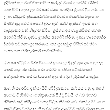
ඉදිරිපත් කළ විවේචනාත්මක කරුණු වූයේ ද සෙයිඩ් විසින්
පෙන්වවා දෙන ලද එම කාරණාය. සංහිදියා ක්‍රියාවළිය අරභයා
ලංකාණ්ඩුවේ ක්‍රියාකාරිත්වයෙහි විශවසනීයත්වය මැනෙන
මිණුම් දඩු බවට බෙහෝ දුරට දැන් පත්ව ඇත්තේ ඉඩම් සහ
රුදවුම්කරුවන් නිදහස් කිරීම, ත්‍රස්තවාදය වැළක්වීමේ පනත
අහෝසි කිරීම, දණ්ඩ මුක්තිය අහෝසි කිරීම. උතුරු නැගෙනහිර
දිගටම පවත්නා යුද කරණය, සහ යුද හමුදා විසින් පවත්වා
ගෙන යන හිරිහැරකාරී භාවිතයින්ය.
ශ්‍රී ලංකාණ්ඩුව සම්බන්ධයෙන් ඉහත දැක්වුණු ප්‍රසාදය පළ කළ
කොරියානු ජනරජය පවා මෙරට සංහිදියා පිළිවෙතෙහි
මන්දගාමී බව සම්බන්ධයෙන් අදහස් තදින් ඉදිරිපත් කළේය.
ඇමැති සමරවීර ද කියා සිටි පරිදි දුෂ්කරම කාර්යය වනු ඇත්තේ
අපරාධ විනිශ්චය යාන්ත්‍රණයක් පිහිටුවීමයි. ඒ බව මානව
හිමිකම් කවුන්සිලයේ පොදු පිළිගැනීමක්ද වේ. එනමුදු ඊට පෙර
ඉක්මණින් විසඳිය හැකි ප්‍රශ්ණ පවා ආණ්ඩුව තවම විසඳා නැත.