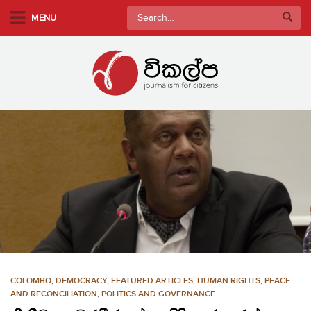
S
Search
MENU
k
for:
i
p
t
o
m
a
i
n
c
o
n
t
e
n
COLOMBO
,
DEMOCRACY
,
FEATURED ARTICLES
,
HUMAN RIGHTS
,
PEACE
t
AND RECONCILIATION
,
POLITICS AND GOVERNANCE