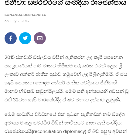
ජිනීවා: සමරවීරගේ සංහිදියා රාජ්‍යෝපාය
SUNANDA DESHAPRIYA
on
July 2, 2016
2015 ජනවාරි විප්ලවය විසින් ඇතිකරන ලද කැපී පෙනෙන
ජයග්‍රහණයක් නම් මානව හිමිකම් ගරුකරන රටක් ලෙස ශ්‍රී
ලංකාව අන්තර් ජාතික ප්‍රජාව හමුවෙහි ලද පිළිගැනීමයි. ඒ ජය
කැපි පෙනෙන හොඳම අන්තර් ජාතික වේදිකාව ජිනීවාහි
මානව හිමිකම් කවුන්සිලයයි. මෙම සති අන්තයෙහි අවසන් වූ
එහි 32වන සැසි වාරයේහිදීද ඒ බව මනාව දක්නට ලැබුණි.
මෙම සාධනීය වර්ධනයේ එක් ප්‍රධාන පැතිකඩක් නම් විදේශ
අමාත්‍ය මංගල සමරවීර විසින් භාවිතයට නඟා ඇති සංහිදියා
රාජ්‍යෝපායයි(reconciliation diplomacy) ඒ බව පසුදා අවසන්