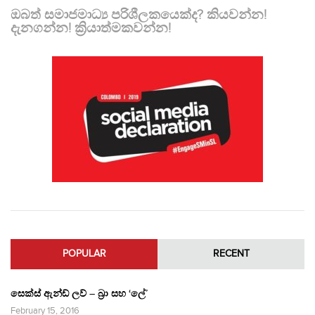
ඔබත් සමාජමාධ්‍ය පරිශීලකයෙක්ද? කියවන්න!
දැනගන්න! ක්‍රියාත්මකවන්න!
POPULAR
RECENT
සෙක්ස් ඇන්ඩ් ලව් – බ්‍රා සහ ‘ලේ’
February 15, 2016