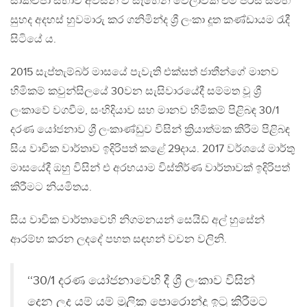
සාකච්ජා සභාව අවසන් වී සැහෙන වේලාවක් එම පිරිස් සමඟ
සුහද අදහස් හුවමාරු කර ගනිමින්ද ශ්‍රී ලංකා දූත කණ්ඩායම රැදී
සිටියේ ය.
2015 සැප්තැම්බර් මාසයේ පැවැති එක්සත් ජාතීන්ගේ මානව
හිමිකම් කවුන්සිලයේ 30වන සැසිවාරයේදී සම්මත වූ ශ්‍රී
ලංකාවේ වගවීම, සංහිදියාව සහ මානව හිමිකම් පිළිබඳ 30/1
දරණ යෝජනාව ශ්‍රී ලංකාණ්ඩුව විසින් ක්‍රියාත්මක කිරීම පිළිබඳ
සිය වාචික වාර්තාව ඉදිරිපත් කළේ 29දාය. 2017 වර්ශයේ මාර්තු
මාසයේදී ඔහු විසින් එ අරභයාම විස්තිර්ණ වාර්තාවක් ඉදිරිපත්
කිරීමට නියමිතය.
සිය වාචික වාර්තාවෙහි නිගමනයන් සෙයිඩ් අල් හුසේන්
ආරම්භ කරන ලදදේ පහත සඳහන් වචන වලිනි.
‘‘30/1 දරණ යෝජනාවෙහි දී ශ්‍රී ලංකාව විසින්
දෙන ලද යම් යම් මුලික පොරොන්දු ඉටු කිරීමට