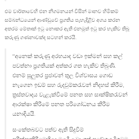
එම වාර්තාවෙහි එන නිගමනයන් විසින් මානව හිමිකම්
සම්බන්ධයෙන් ආණ්ඩුවේ ප්‍රගතිය පැහැදිළිව අගය කරන
අතරම මේතාක් ඉටු නොකර ඇති එනමුත් ඉටු කර හැකිව තිබූ
කරුණු ගණනාවක්ද සටහන් කරයි.
‘‘අනෙක් කරුණු අරභයාද වඩා ඉක්මන් සහ කල්
පවත්නා ප්‍රගතියක් අත්කර ගත හැකිව තිබුණි.
එනම් සුලුතර ප්‍රජාවන් තුල විශ්වාසය ගොඩ
නැගෙන ඉඩම් සහ රුදවුම්කරැවන් නිදහස් කිරීම,
ත්‍රස්තවාදය වැළැක්වීමේ පනත සහ සාක්ෂිකරැවන්
ආරක්ෂා කිරීමේ පනත පරිශෝධනය කිරීම
යනාදියයි.
සංකේතබවට පත්ව ඇති සිදුවීම්