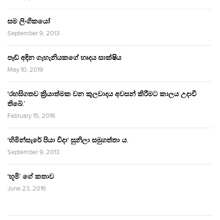
සම ලිංගිකයෝ
September 9, 2013
පෑඩ් අඳින ගැහැනියකගේ හෘදය සාක්ෂිය
May 10, 2019
‘රහසිගතව ක්‍රියාත්මක වන කුලවාදය අවසන් කිරීමට කාලය උදාවී
තිබේ.’
February 15, 2016
‘හිමින්සැරේ පියා විදා‘ සුනිලා සමුගත්තා ය.
September 9, 2013
‘භූමි’ ගේ කතාව
June 23, 2016